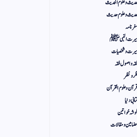
دیث و علوم الحدیث
دیث و علوم حدیث
فر نامہ
یرت النبی ﷺ
یرت و شخصیات
قہ و اصول فقہ
کر و نظر
رآن و علوم القرآن
تابی دنیا
وشہ خواتین
ضامین و مقالات