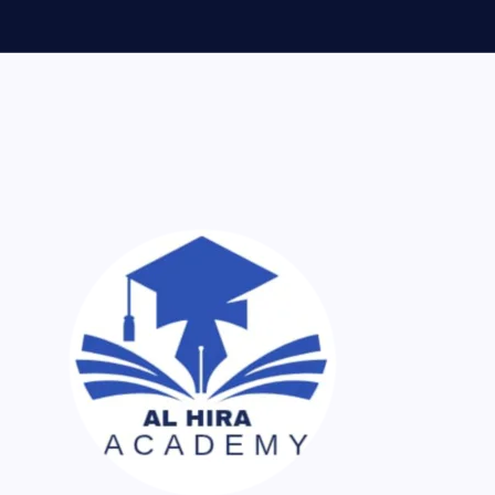
ر اک نسخہ کیمیا ساتھ لایا