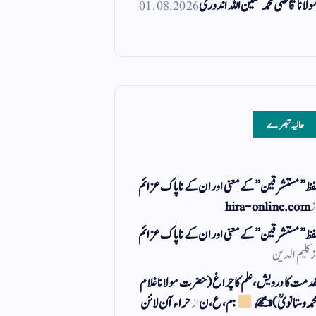
ولانا قاضی محمد معین اللہ اندوری
01.08.2026
حالیہ تبصرے
فظ ” مستشرقین ” کے معنی اور ان کے نا پاک عزائم
ز
hira-online.com
فظ ” مستشرقین ” کے معنی اور ان کے نا پاک عزائم
ز
کلیم الدین
دمت کا درویش، علم کا چراغ(حضرت مولانا غلام
حمد وستانویؒ)✍
: م ، ع ، ن
از
حراء آن لائن