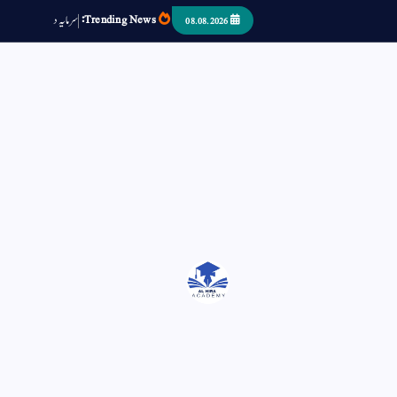
Trending News:
س
م
ی
د
ا
ر
ص
08.08.2026
اتر کر حرا سے سوئے قوم آیا - او