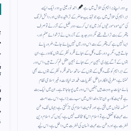
یہ دور اپنے براہیم کی تلاش میں ہے
احمد نور عینی یہ دور ایک ایسے
ابراہیم کی تلاش میں ہے جو تہذیبِ حاضر کے تراشیدہ بتوں اور دانش فرنگ
کی من موہ مورتیوں کو زمیں بوس کرے، دورِ خلیل کے آزر نے تو صرف
ق
پتھر کے بت تراشے تھے مگر دورِ جدید کے آزروں نے ترشوائے صنم اور،
م
ایسا نہیں ہے کہ پتھر کے بت اس دور میں نہیں پائے جاتے ، ضرور پائے
جاتے ہیں، مگر یہ دور سنگ وگل کے بجائے فکر ونظر کے بتوں کا دور ہے، ان
س
بتوں کے آگے پجاری جبینِ سر کے بجائے جبینِ عقل خم کرتے ہیں، اس دور
ب
کے ابراہیم کو سنگ وگل کے بتوں کے ساتھ ساتھ فکر ونظر کے بتوں سے بھی
ٹ
نمٹنا ہے، مغربی افکار وباطل نظریات، ملحدانہ خیالات وغیر اسلامی نظام
ہائےحیات یہ وہ بت ہیں جنھیں اس دور میں پوجا جاتا ہے۔ ان میں ایک بت
ب
ہے قومیت کا ، یہ ان تازہ خداؤں میں سب سے بڑا ہے، اس سے امت
ق
مسلمہ خانوں میں بٹتی ہے اور قومیت اسلام کی جڑ کٹتی ہے، جہاں تک وطن
ع
سے محبت کا تعلق ہے تو اسلام اس کا مخالف نہیں ہے، کیوں کہ اسلام دین
6
فطرت ہے اور وطن سے محبت انسان کی فطرت میں داخل ہے، اس لیے