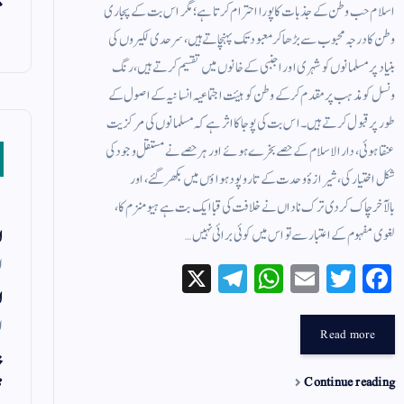
م
اسلام حب وطن کے جذبات کا پورا احترام کرتا ہے؛ مگر اس بت کے پجاری
وطن کا درجہ محبوب سے بڑھا کر معبود تک پہنچاتے ہیں، سرحدی لکیروں کی
بنیاد پر مسلمانوں کو شہری اور اجنبی کے خانوں میں تقسیم کرتے ہیں، رنگ
ونسل کو مذہب پر مقدم کرکے وطن کو ہیئت اجتماعیہ انسانیہ کے اصول کے
طور پر قبول کرتے ہیں۔ اس بت کی پوجا کا اثر ہے کہ مسلمانوں کی مرکزیت
عنقا ہوئی، دار الاسلام کے حصے بخرے ہوئے اور ہر حصے نے مستقل وجود کی
شکل اختیار کی، شیرازۂ وحدت کے تار وپود ہواؤں میں بکھر گئے، اور
بالآخرچاک کردی ترک ناداں نے خلافت کی قبا ایک بت ہے ہیومنزم کا،
لغوی مفہوم کے اعتبار سے تو اس میں کوئی برائی نہیں…
ل
ا
X
Te
W
E
T
Fa
ce
wi
m
ha
le
ل
ا
gr
ts
ail
tte
bo
Read more
a
A
r
ok
خ
Continue reading
m
pp
م