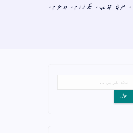
ر، مغربی تہذیب، سیکولرزم، ہیومنزم،