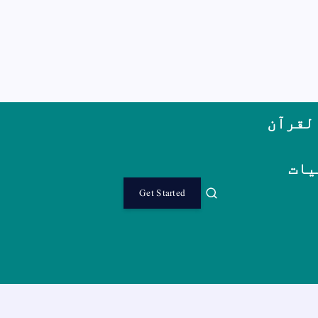
لقرآن
یات
Get Started