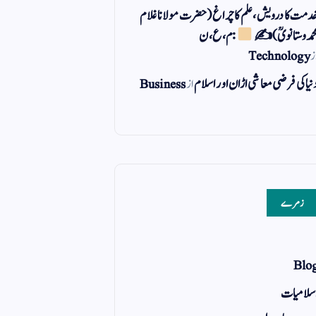
دمت کا درویش، علم کا چراغ(حضرت مولانا غلام
حمد وستانویؒ)✍
: م ، ع ، ن
ز
Technology
نیا کی فرضی معاشی اڑان اور اسلام
از
Business
زمرے
Blo
سلامیات