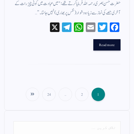
حضرت حسن بصری رحمہ اللہ فرمایا کرتے تھے: "میں عبادت میں کوئی چیز رات کے
آخری حصے کی نماز سے زیادہ دشوار (نفس پر بھاری) نہیں جانتا۔”…
X
Te
W
E
T
Fa
le
ha
m
wi
ce
gr
ts
ail
tte
bo
Read more
a
A
r
ok
m
pp
24
…
2
1