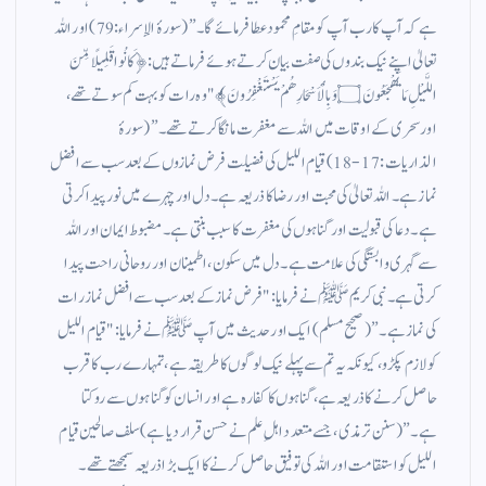
ہے کہ آپ کا رب آپ کو مقامِ محمود عطا فرمائے گا۔” (سورۂ الإسراء: 79) اور اللہ
تعالیٰ اپنے نیک بندوں کی صفت بیان کرتے ہوئے فرماتے ہیں: ﴿كَانُوا قَلِيلًا مِّنَ
اللَّيْلِ مَا يَهْجَعُونَ ۝ وَبِالْأَسْحَارِ هُمْ يَسْتَغْفِرُونَ﴾ "وہ رات کو بہت کم سوتے تھے،
اور سحری کے اوقات میں اللہ سے مغفرت مانگا کرتے تھے۔” (سورۂ
الذاریات: 17-18) قیام اللیل کی فضیلت فرض نمازوں کے بعد سب سے افضل
نماز ہے۔ اللہ تعالیٰ کی محبت اور رضا کا ذریعہ ہے۔ دل اور چہرے میں نور پیدا کرتی
ہے۔ دعا کی قبولیت اور گناہوں کی مغفرت کا سبب بنتی ہے۔ مضبوط ایمان اور اللہ
سے گہری وابستگی کی علامت ہے۔ دل میں سکون، اطمینان اور روحانی راحت پیدا
کرتی ہے۔ نبی کریم ﷺ نے فرمایا: "فرض نماز کے بعد سب سے افضل نماز رات
کی نماز ہے۔” (صحیح مسلم) ایک اور حدیث میں آپ ﷺ نے فرمایا: "قیام اللیل
کو لازم پکڑو، کیونکہ یہ تم سے پہلے نیک لوگوں کا طریقہ ہے، تمہارے رب کا قرب
حاصل کرنے کا ذریعہ ہے، گناہوں کا کفارہ ہے اور انسان کو گناہوں سے روکتا
ہے۔” (سنن ترمذی، جسے متعدد اہلِ علم نے حسن قرار دیا ہے) سلف صالحین قیام
اللیل کو استقامت اور اللہ کی توفیق حاصل کرنے کا ایک بڑا ذریعہ سمجھتے تھے۔