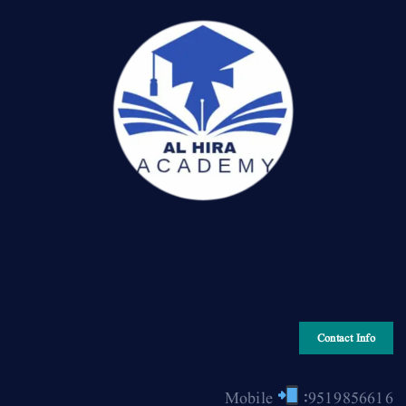
Contact Info
Mobile
:9519856616