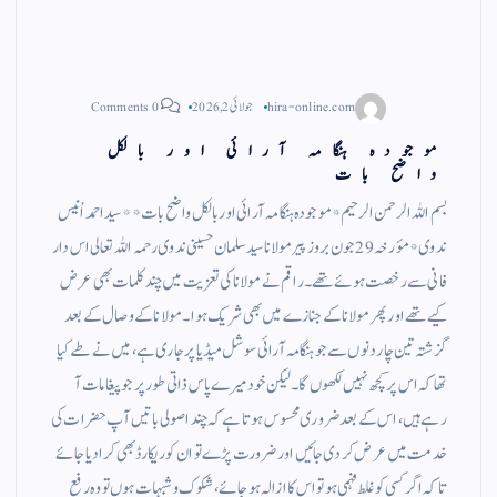
hira-online.com
جولائی 2, 2026
0 Comments
موجودہ ہنگامہ آرائی اور بالکل
واضح بات
بسم اللہ الرحمن الرحیم *موجودہ ہنگامہ آرائی اور بالکل واضح بات* *سید احمد اُنیس
ندوی* مؤرخہ 29 جون بروز پیر مولانا سید سلمان حسینی ندوی رحمہ اللہ تعالی اس دار
فانی سے رخصت ہوئے تھے۔ راقم نے مولانا کی تعزیت میں چند کلمات بھی عرض
کیے تھے اور پھر مولانا کے جنازے میں بھی شریک ہوا۔ مولانا کے وصال کے بعد
گزشتہ تین چار دنوں سے جو ہنگامہ آرائی سوشل میڈیا پر جاری ہے، میں نے طے کیا
تھا کہ اس پر کچھ نہیں لکھوں گا۔ لیکن خود میرے پاس ذاتی طور پر جو پیغامات آ
رہے ہیں، اس کے بعد ضروری محسوس ہوتا ہے کہ چند اصولی باتیں آپ حضرات کی
خدمت میں عرض کر دی جائیں اور ضرورت پڑے تو ان کو ریکارڈ بھی کرا دیا جائے
تاکہ اگر کسی کو غلط فہمی ہو تو اس کا ازالہ ہو جائے، شکوک و شبہات ہوں تو وہ رفع