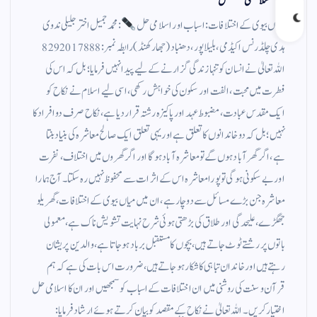
اسلامی حل
میاں بیوی کے اختلافات: اسباب اور اسلامی حل
: محمدجمیل اخترجلیلی ندوی
ہدی چلڈرنس اکیڈمی، بلیاپور، دھنباد(جھارکھنڈ) رابطہ نمبر: 8292017888
اللہ تعالیٰ نے انسان کو تنہا زندگی گزارنے کے لیے پیدا نہیں فرمایا؛بل کہ اس کی
فطرت میں محبت، الفت اور سکون کی خواہش رکھی، اسی لیے اسلام نے نکاح کو
ایک مقدس عبادت، مضبوط عہد اور پاکیزہ رشتہ قرار دیا ہے،نکاح صرف دو افراد کا
نہیں؛ بل کہ دو خاندانوں کا تعلق ہے اور یہی تعلق ایک صالح معاشرہ کی بنیاد بنتا
ہے، اگر گھر آباد ہوں گے تو معاشرہ آباد ہوگا اور اگر گھروں میں اختلاف، نفرت
اور بے سکونی ہوگی تو پورا معاشرہ اس کے اثرات سے محفوظ نہیں رہ سکتا۔ آج ہمارا
معاشرہ جن بڑے مسائل سے دوچار ہے، ان میں میاں بیوی کے اختلافات، گھریلو
جھگڑے، علیحدگی اور طلاق کی بڑھتی ہوئی شرح نہایت تشویش ناک ہے، معمولی
باتوں پر رشتے ٹوٹ جاتے ہیں، بچوں کا مستقبل برباد ہو جاتا ہے، والدین پریشان
رہتے ہیں اور خاندان تباہی کا شکار ہو جاتے ہیں، ضرورت اس بات کی ہے کہ ہم
قرآن و سنت کی روشنی میں ان اختلافات کے اسباب کو سمجھیں اور ان کا اسلامی حل
اختیار کریں۔ اللہ تعالیٰ نے نکاح کے مقصد کو بیان کرتے ہوئے ارشاد فرمایا: