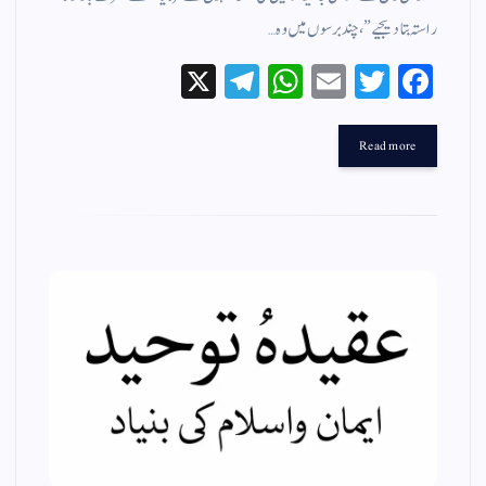
راستہ بتا دیجیے”، چند برسوں میں وہ…
X
Te
W
E
T
Fa
le
ha
m
wi
ce
gr
ts
ail
tte
bo
Read more
a
A
r
ok
m
pp