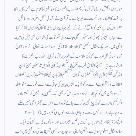
مولانا ابو الجیش ندوی قرآنِ کریم اللہ رب العزت کا وہ معجز نما کلام ہے جس کا ہر لفظ
بلاغت کا شہکار اور حکمت سے لبریز ہے۔ قرآن نے انسانی عقل، غرور اور باطل
معبودوں کی بے بسی کو واضح کرنے کے لیے جہاں بڑی بڑی کائناتی نشانیوں کا ذکر کیا
ہے، وہاں انتہائی چھوٹی اور حقیر سمجھی جانے والی مخلوقات کی مثالیں بھی پیش کی ہیں۔
انہی میں سے ایک مثال "مکھی” (Dhubab) کی ہے، جسے اللہ تعالیٰ نے سورۃ الحج
میں انسانی عجز اور بے بسی کی علامت کے طور پر پیش فرمایا۔ اللہ رب العزت کا
ارشاد ہے: يٰۤاَيُّهَا النَّاسُ ضُرِبَ مَثَلٌ فَاسْتَمِعُوْا لَهٗ ؕ اِنَّ الَّذِيْنَ تَدْعُوْنَ مِنْ دُوْنِ
اللّٰهِ لَنْ يَّخْلُقُوْا ذُبَابًا وَّ لَوِ اجْتَمَعُوْا لَهٗ ؕ وَ اِنْ يَّسْلُبْهُمُ الذُّبَابُ شَيئًا لَّا يَسْتَنْقِذُوْهُ مِنْهُ ؕ ضَعُفَ
الطَّالِبُ وَ الْمَطْلُوْبُ (اے لوگو! ایک مثال بیان کی جاتی ہے، اسے غور سے سنو! اللہ
کے سوا جن جن کو تم پکارتے ہو وہ سب مل کر بھی ایک مکھی پیدا نہیں کر سکتے، اور
اگر مکھی ان سے کوئی چیز چھین کر لے جائے تو وہ اسے اس سے چھڑا بھی نہیں سکتے،
مدد چاہنے والا اور جس سے مدد چاہی جائے دونوں ہی کمزور ہیں!) — [سورۃ
الحج: 73] ظاہری طور پر یہ آیت باطل معبودوں اور انسانوں کی بے بسی کی ایک
سادہ مثال معلوم ہوتی ہے، لیکن لسانی اور جدید سائنسی تحقیقات کی روشنی میں جب