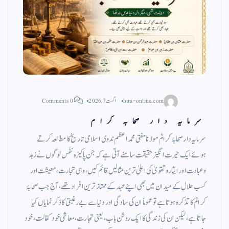
hira-online.com
اگست 7, 2026
0 Comments
سرمایہ دار صحابہ کرام
سرمایہ دار صحابۂ کرامؓ مولانا مفتی محمد اعظم ندوی اسلامی تاریخ کا مطالعہ کرتے
ہوئے ایک حیرت انگیز حقیقت سامنے آتی ہے کہ جن پاکیزہ نفَس لوگوں نے زہد
وعبادت اور ایثار وتقویٰ کی اعلیٰ ترین مثالیں قائم کیں، وہی تجارت، معیشت اور
کسب حلال کے میدان میں بھی اپنے عہد کے ممتاز ترین افراد تھے، آج جب صحابۂ
کرامؓ کا تذکرہ ہوتا ہے تو عموماً ان کی سادگی اور دنیا سے بے رغبتی کا ذکر نمایاں کیا
جاتا ہے، لیکن ان کی زندگی کا ایک روشن باب، یعنی تجارت، معاشی خود کفالت، خود