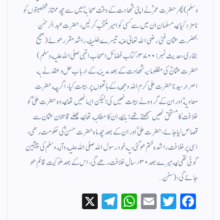
وسلم ) پھر حضرت عمرؓ نے اپنی شهادت كے وقت صحابهؓ میں سے چھ ممتاز شخصیتوں كو
نامزد كیا كه مسلمان ان میں سے كسی كو امیر منتخب كر لیں، حضرت عبد الرحمٰن
بحضرت عثمان غنی رضی الله تعالیٰ عنه تیسرے خلیفه راشد مقرر هوئے (صحیح
بخاری، حدیث نمبر: ۳۷۰۰، كتاب فضائل اصحاب النبی صلی الله علیه وسلم )
حضرت عثمانؓ كی مظلومانه شهادت كے بعد مدینه كے ارباب حل وعقد نے به
اصرار سیدنا حضرت علی كرم الله وجهه كے ہاتھوں پر بیعت كیا، اگرچه حضرت
معاویهؓ اور ان كے گروه نے بیعت نهیں كی؛ لیكن ایسا نهیں تھا كه وه حضرت علی ؓكو
خلافت كا مستحق نهیں سمجھتے تھے؛ بلكه ان كا مطالبه تھا كه پهلے قاتلان عثمان سے
قصاص لیا جائے، حضرت علی ؓ اور ان كے بعد چھ ماه حضرت حسن ؓكی حكومت رهی،
اسی پر خلافت راشده ختم هوگئی، یه خود رسول الله صلی الله علیه وآله وسلم كی پیشین
گوئی تھی كه میرے بعد ۳۰؍ سال خلافت رهے گی، اس كے بعد ملوكیت قائم هو
جائے گی، (سنن…
X
Te
W
E
T
Fa
le
ha
m
wi
ce