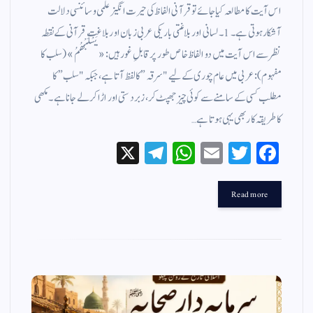
اس آیت کا مطالعہ کیا جائے تو قرآنی الفاظ کی حیرت انگیز علمی و سائنسی دلالت
آشکار ہوتی ہے۔ 1۔ لسانی اور بلاغتی باریکی عربی زبان اور بلاغتِ قرآنی کے نقطہ
نظر سے اس آیت میں دو الفاظ خاص طور پر قابلِ غور ہیں: «يَسْلُبْهُمُ» (سلب کا
مفہوم): عربی میں عام چوری کے لیے "سرقہ” کا لفظ آتا ہے، جبکہ "سلب” کا
مطلب کسی کے سامنے سے کوئی چیز جھپٹ کر، زبردستی اور اڑا کر لے جانا ہے۔ مکھی
کا طریقہ کار بھی یہی ہوتا ہے…
X
Te
W
E
T
Fa
le
ha
m
wi
ce
gr
ts
ail
tte
bo
Read more
a
A
r
ok
m
pp