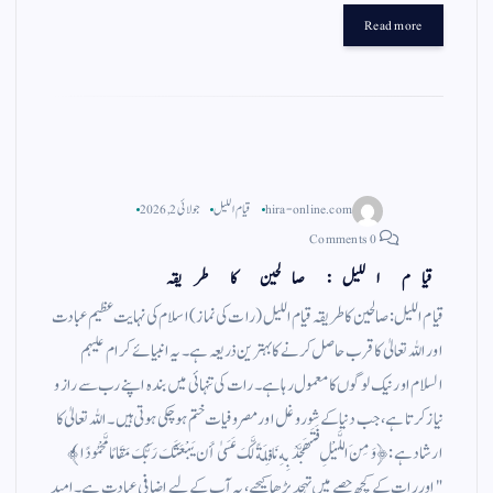
gr
ts
ail
tte
bo
Read more
a
A
r
ok
m
pp
hira-online.com
قیام اللیل
جولائی 2, 2026
0 Comments
قیام اللیل: صالحین کا طریقہ
قیام اللیل: صالحین کا طریقہ قیام اللیل (رات کی نماز) اسلام کی نہایت عظیم عبادت
اور اللہ تعالیٰ کا قرب حاصل کرنے کا بہترین ذریعہ ہے۔ یہ انبیائے کرام علیہم
السلام اور نیک لوگوں کا معمول رہا ہے۔ رات کی تنہائی میں بندہ اپنے رب سے راز و
نیاز کرتا ہے، جب دنیا کے شور و غل اور مصروفیات ختم ہو چکی ہوتی ہیں۔ اللہ تعالیٰ کا
ارشاد ہے: ﴿وَمِنَ اللَّيْلِ فَتَهَجَّدْ بِهِ نَافِلَةً لَّكَ عَسَىٰ أَن يَبْعَثَكَ رَبُّكَ مَقَامًا مَّحْمُودًا﴾
"اور رات کے کچھ حصے میں تہجد پڑھا کیجیے، یہ آپ کے لیے اضافی عبادت ہے۔ امید