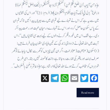
﴿وَمِنْ آيَاتِهِ أَنْ خَلَقَ لَكُمْ مِّنْ أَنْفُسِكُمْ أَزْوَاجًا لِّتَسْكُنُوا إِلَيْهَا وَجَعَلَ بَيْنَكُمْ مَوَدَّةً
وَرَحْمَةً ۚ إِنَّ فِي ذَٰلِكَ لَآيَاتٍ لِّقَوْمٍ يَتَفَكَّرُونَ﴾(الروم:21)’’اور اس کی نشانیوں
میں سے یہ ہے کہ اس نے تمہارے لیے تم ہی میں سے بیویاں پیدا کیں تاکہ تم ان
کے پاس سکون حاصل کرو، اور اس نے تمہارے درمیان محبت اور رحمت پیدا کر
دی۔ بے شک اس میں غور و فکر کرنے والوں کے لیے بہت سی نشانیاں ہیں‘‘، اس
آیت میں اللہ تعالیٰ نے ازدواجی زندگی کے تین بنیادی ستون بیان فرمائے ہیں:
(۱)سکون(۲)محبت(۳)رحمت، اگر ان تین چیزوں کو گھر سے نکال دیا جائے تو گھر
صرف اینٹ اور پتھر کی عمارت رہ جاتا ہے، جنت کا نمونہ نہیں رہتا۔ اسی طرح
شوہروں کو مخاطب کرتے ہوئے اللہ تعالیٰ کا ارشاد ہے:﴿وَعَاشِرُوهُنَّ بِالْمَعْرُوفِ ۚ…
X
Te
W
E
T
Fa
le
ha
m
wi
ce
gr
ts
ail
tte
bo
Read more
a
A
r
ok
m
pp