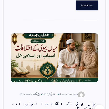
gr
ts
ail
tte
bo
Read more
a
A
r
ok
m
pp
hira-online.com
جولائی 9, 2026
0 Comments
میاں بیوی کے اختلافات: اسباب اور