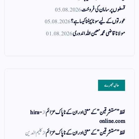
قسطوں پر سامان کی فروخت
05.08.2026
عورتوں کے لیے سونا پہننا کیسا ہے؟
05.08.2026
مولانا قاضی محمد معین اللہ اندوری
01.08.2026
حالیہ تبصرے
لفظ ” مستشرقین ” کے معنی اور ان کے نا پاک عزائم
از
hira-
online.com
لفظ ” مستشرقین ” کے معنی اور ان کے نا پاک عزائم
از
کلیم الدین