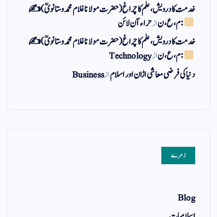
خدمت کا درویش، علم کا چراغ(حضرت مولانا غلام محمد وستانویؒ)✍
: م ، ع ، ن
از
حراء آن لائن
خدمت کا درویش، علم کا چراغ(حضرت مولانا غلام محمد وستانویؒ)✍
: م ، ع ، ن
از
Technology
دنیا کی فرضی معاشی اڑان اور اسلام
از
Business
زمرے
Blog
اسلامیات