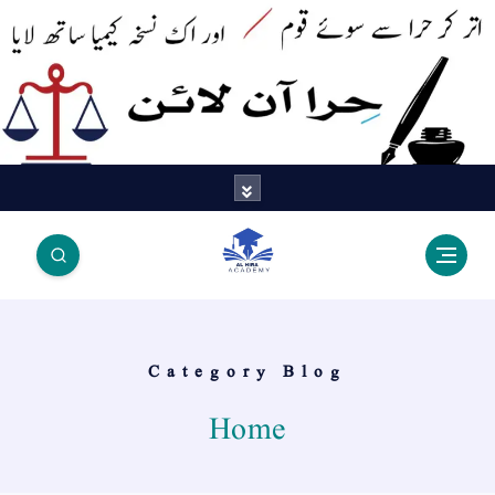
اتر کر حرا سے سوئے قوم آیا - اور
اک نسخہ کیمیا ساتھ لایا
Category Blog
Home