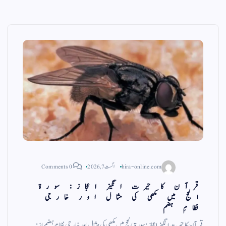
hira-online.com
اگست 7, 2026
0 Comments
قرآن کا حیرت انگیز اعجاز: سورۃ
الحج میں مکھی کی مثال اور خارجی
نظامِ ہضم
قرآن کا حیرت انگیز اعجاز: سورۃ الحج میں مکھی کی مثال اور خارجی نظامِ ہضم از :