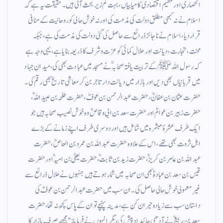
انحصاری اور عظیم اقتصادی کامیابیاں، بہت کم زیر بحث آتی ہیں۔ حقیقت یہ ہے کہ
اسلام نے نہ کبھی مطلق دولت کی مذمت کی اور نہ خوش حالی کو روحانیت کے منافی
قرار دیا، اسلام نے ناجائز ذرائع سے حاصل کی گئی دولت کی مذمت کی ہے، جبکہ
محنت، تجارت، دیانت اور حلال کمائی کو عزت وشرف کا ذریعہ بنایا ہے، یہی وجہ ہے
کہ رسول اللہ ﷺ کے تربیت یافتہ صحابہؓ نے مسجد میں عبادت بھی کی، میدانِ جہاد
میں قربانیاں بھی دیں اور بازار میں دیانت دار تاجر بن کر معاشی تاریخ بھی رقم کی۔
حضرت عثمان بن عفانؓ، حضرت عبدالرحمن بن عوفؓ، حضرت طلحہ بن عبیداللہؓ،
حضرت زبیر بن عوامؓ اور حضرت سعد بن ابی وقاصؓ وہ خوش نصیب صحابہ ہیں جو
ایک طرف عشرۂ مبشرہ میں شامل ہیں اور دوسری طرف اپنے زمانے کے بڑے
اہلِ ثروت بھی تھے، اس کے علاوہ حضرت عبداللہ بن عمرو بن العاصؓ، حضرت
عبداللہ بن عامر بن کریزؓ، حضرت زید بن ثابتؓ، حضرت یعلیٰ بن امیہؓ اور حضرت
قیس بن سعد بن عبادہؓ بھی ان صحابہ میں شمار ہوتے ہیں جنہوں نے حلال ذرائع سے
غیر معمولی خوش حالی حاصل کی۔ ان سب میں حضرت عبدالرحمن بن عوفؓ کی
داستان سب سے زیادہ حیران کن ہے، مدینہ پہنچے تو ان کے پاس کچھ نہ تھا، حضرت
سعد بن ربیعؓ نے آدھی جائیداد پیش کی، مگر انہوں نے فرمایا: "مجھے صرف بازار کا