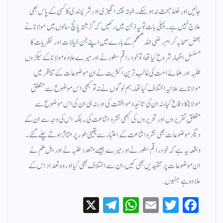
جائیں اور خلط مبحث نہ ہو سکے۔ البتہ فتنہ انگیزی اور شر پسندی کا کسی کے پاس بھی
علاج نہیں ہے۔ پہلی بات تو یہ ذہن میں رکھیں کہ گزشتہ پانچ سالوں میں مولانا نے
بعض صحابہ کرام رضی اللہ عنھم کے بارے میں اپنے جن خیالات اور نظریات کا
مسلسل اظہار شروع کیا تھا، تو خود راقم سطور نے اور میرے علاوہ مولانا کے سیکڑوں
طلبہ اور علمائے امت کی غالب ترین اکثریت نے ان موضوعات کے تناظر میں
مولانا سے علانیہ اختلاف کیا تھا۔ ہم لوگوں نے نہ تو کبھی اس موضوع سے متعلق
مولانا کا دفاع کیا، نہ ان کی تائید و موافقت کی اور نہ ہی ان کی اس موضوع سے
متعلق تقریروں اور تحریروں کی کبھی نشر و اشاعت کی۔ بلکہ اس کی وجہ سے ان کے
دیگر موضوعات بھی نشر و اشاعت کے اعتبار سے یقینی طور پر متاثر ہوتے چلے گئے۔
واقعہ یہ ہے کہ خود راقم سطور نے اور میرے جیسے متعدد طلبہ نے اور اہل علم نے
ان موضوعات پر تنقیدیں بھی کیں، ان سے اختلاف بھی کیا اور وہ تعداد اس کے
علاوہ ہے جنہوں…
X
Te
W
E
T
Fa
le
ha
m
wi
ce