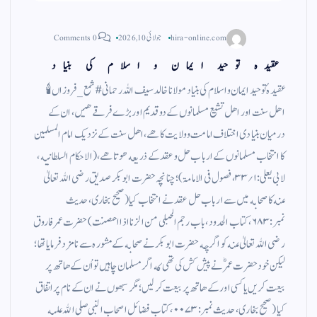
hira-online.com
جولائی 10, 2026
0 Comments
عقیدہ توحید ایمان و اسلام کی بنیاد
عقیدهٔ توحید ایمان واسلام كی بنیاد مولانا خالد سیف اللہ رحمانی ‏‎#شمع_فروزاں🕯
اهل سنت اور اهل تشیع مسلمانوں كے دو قدیم اور بڑے فرقے هیں، ان كے
درمیان بنیادی اختلاف امامت وولایت كا هے، اهل سنت كے نزدیك امام المسلمین
كا انتخاب مسلمانوں كے ارباب حل وعقد كے ذریعه هوتا هے، (الاحكام السلطانیه،
لابی یعلی:۱؍۳۳، فصول فی الامامۃ)؛ چنانچہ حضرت ابو بكر صدیق رضی الله تعالیٰ
عنه كا صحابه میں سے ارباب حل عقد نے انتخاب كیا (صحیح بخاری، حدیث
نمبر: ۶۸۳، كتاب الحدود، باب رجم الحبلی من الزنا اذا احصنت) حضرت عمر فاروق
رضی الله تعالیٰ عنه كو اگرچه حضرت ابو بكر نے صحابه كے مشوره سے نامزد فرمایا تھا؛
لیكن خود حضرت عمر ؓ نے پیش كش كی تھی كه اگر مسلمان چاہیں تو اُن كے هاتھ پر
بیعت كریں یا كسی اور كے هاتھ پر بیعت كر لیں؛ مگر سبھوں نے ان كے نام پر اتفاق
كیا (صحیح بخاری، حدیث نمبر: ۰۰۷۳، كتاب فضائل اصحاب النبی صلی الله علیه