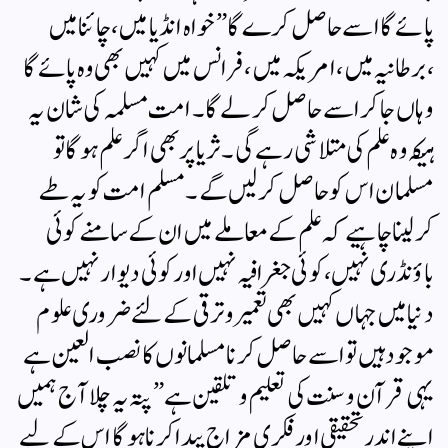
پائے گا اسے حاصل کرےگا” خواہ انڈیا میں ، چائنا میں
،برطانیہ میں ، امریکہ میں ،فرانس میں کہیں بھی وہ پائے گا
وہاں جا کر اسے حاصل کرلے گا۔ امت مسلمہ کی شان یہ
ہیکہ وہ علم کی متلاشی رہے گی ۔ ثریا پر بھی اگر علم ہوگا تو
مسلمان اس کو حاصل کرلیں گے ۔ مسلم امت کو یہ طے
کرلینا چاہیے کہ علم کے معاملے میں ان کے سامنے کوئی
باؤنڈری نہیں ،کوئی جغرافیہ نہیں اور کوئی دیوار نہیں ہے۔
دنیا میں جہاں کہیں بھی تعمیر و ترقی کے لئے ضروری علوم
موجود ہیں تو اسے حاصل کرنا مسلمانوں کا نصب العین ہے
یہی قرآن وسنت کی تعلیم و تلقین ہے” پتہ یہ چلا آ ج ہمیں
اپنے اندر تحقیقی اور فکری مزاج پیدا کرنا ہوگا اس کے لیے