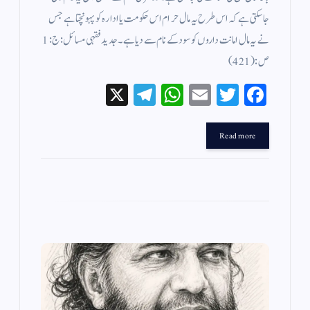
جاسکتی ہے کہ اس طرح یہ مال حرام اس حکومت یا ادارہ کو پہونچتا ہے جس
نے یہ مال امانت داروں کو سود کے نام سے دیا ہے ۔ جدید فقہی مسائل : ج : 1
ص: (421 )
X
Te
W
E
T
Fa
le
ha
m
wi
ce
gr
ts
ail
tte
bo
Read more
a
A
r
ok
m
pp