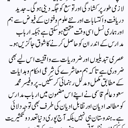
لازمی طور پر کشادگی اور توسع کو جگہ دینی ہوگی۔ جدید
دریافت و اکتسابات اور نئے علوم و فنون کے فیوض سے ہم
اور ہماری نسل اسی وقت متمتع ہوسکتی ہے جبکہ ارباب
مدارس کے اندر ان کو حاصل کرنے کا شوق جاگزیں ہو۔
عصری تبدیلیوں اور ضروریات سے واقفیت اس لیے بھی
ضروری ہے تاکہ ہم معاشرے کی شرعی احکام و ہدایات
کے مطابق مکمل و مدلل رہنمائی کرسکیں۔پروفیسر محمد
سعود عالم قاسمی نے اپنے اس مضمون میں ارباب مدارس
کو مطالعہ ادیان اور تقابل ادیان کی طرف بھی توجہ دلائی
ہے۔ ہندوستان ہی نہیں بلکہ آ ج پوری دنیا تعدد وتکثیریت