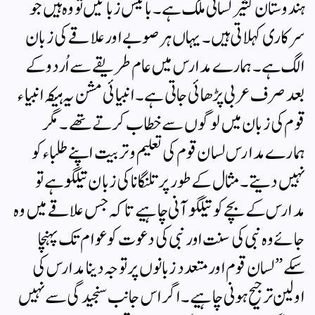
ہندوستان کثیر لسانی ملک ہے۔ بائیس زبانیں تو وہ ہیں جو
سرکاری کہلاتی ہیں۔ یہاں ہر صوبے اور علاقے کی زبان
الگ ہے ۔ ہمارے مدارس میں عام طریقے سے اُردو کے
بعد صرف عربی پڑھائی جاتی ہے۔ انبیائی مشن یہ ہیکہ انبیاء
قوم کی زبان میں لوگوں سے خطاب کرتے تھے۔ مگر
ہمارے مدارس لسان قوم کی تعلیم و تربیت اپنے طلباء کو
نہیں دیتے ۔ مثال کے طور پر تلنگانا کی زبان تیلگو ہے تو
مدارس کے بچے کو تیلگو آ نی چاہیے تاکہ جس علاقے میں وہ
جائے وہ نبی کی سنت اور نبی کی دعوت کو عوام تک پہنچا
سکے” لسان قوم اور متعدد زبانوں پر توجہ دینا مدارس کی
اولین ترجیح ہونی چاہیے۔ اگر اس جانب سنجیدگی سے نہیں