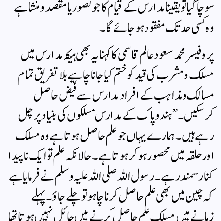
سوچا گیا تو یقینا مدارس کے قیام کا جو تصور یا مقصد ومنشا ہے
وہ کسی حد تک مفقود ہوجائے گا۔
پروفیسر محمد سعود عالم قاسمی کا کہنا یہ بھی ہیکہ مدارس میں
مسلک و مشرب کی قید کو ختم کیا جانا چاہیے بلا تفریق تمام
مسالک ومذاہب کے افراد مدارس سے فیض حاصل
کرسکیں ۔” ہندو پاک کے مدارس مسلکوں کی بنیاد پر چل
رہے ہیں ۔ ہمارے یہاں جو علم حاصل ہوتا ہے وہ مسلک
اور حلقہ میں محصور ہوکر ہوتا ہے۔ حالانکہ علم تو ایک نا پیدا
کنار سمندر ہے۔ رسول اللہ صلی اللہ علیہ وسلم نے فرمایا ہے
کہ چین میں بھی علم حاصل کرنا چاہو تو چلے جاؤ ۔ پہلے
زمانے میں مسلک علم حاصل کرنے میں حائل نہیں ہوتا تھا