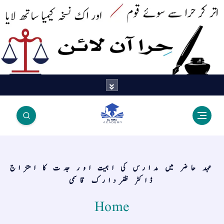
اتر کر حرا سے سوئے قوم آیا - اور
اک نسخہ کیمیا ساتھ لایا
عہد حاضر میں مدارس کی اہمیت اور جدت کا امتزاج
ڈاکٹر ظفردارک قاسمی
Home