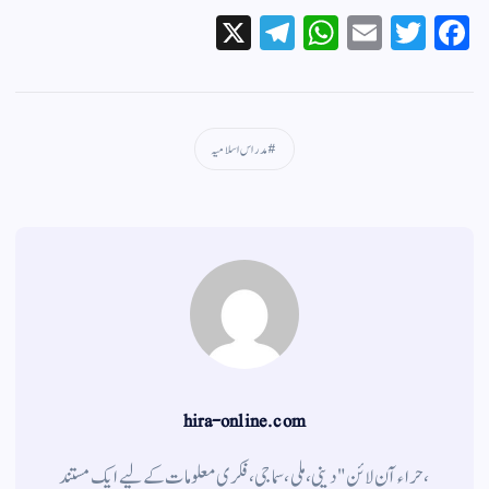
X
Te
W
E
T
Fa
le
ha
m
wi
ce
gr
ts
ail
tte
bo
a
A
r
ok
مدراس اسلامیہ
m
pp
hira-online.com
،حراء آن لائن" دینی ، ملی ، سماجی ، فکری معلومات کے لیے ایک مستند