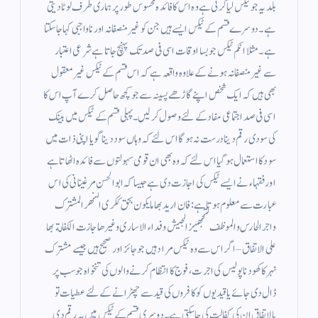
بلدیہ جو ٹیکس لیا کرتی ہے وہ اس کا فائدہ محسوس طور پر ہماری طرف لوٹا دیتی
ہے ۔ دوسرے قسم کے ٹیکس ایسے ہیں جن کو غیر منصفانہ اور ناواجبی کہا جاسکتا
ہے ۔ مثلا انکم ٹیکس جو بسا اوقات اسی فی صد تک پہنچ جاتا ہے شرعی اعتبار
سے غیر منصفانہ ہونے کے علاوہ واقعہ ہے کہ اس قسم کے ٹیکس غیر معقول
بھی ہیں کہ ایک شخص اپنے گاڑھے پسینہ سے جو کچھ حاصل کرے آپ اس کا
اسی فی صد اجتماعی مفاد کے لئے وصول کر لیں۔ پہلی قسم کے ٹیکس میں بینک
کی سودی رقم دینا درست نہ ہو گا اس لئے کہ وہاں سود دینا گویا اپنی ذات میں
سود کا استعمال ہوگیا اس لئے کہ وہ بھی ان قومی سہولتوں سے فائدہ اٹھاتا ہے
اور فقہاء نے ایسے ٹیکس کی اجازت دی ہے جیسا کہ ابوالحسن مرغینانی کی اس
عبارت سے معلوم ہوتا ہے : فان اريد بها ما يكون بحق ككرى النهر المشترك
واجر الحارس والموظف لتجهيز الجيش وفداء الاسارى وغيرها جازت الكفالة بها
على الاتفاق – اگر اس سے وہ ٹیکس مراد ہیں جو جائز اور صحیح ہیں جیسے مشترک
نہر کا کھودنا پولیس کی اجرت ، فوج کا انتظام کرنے والوں کی تنخواہ جو سب پر
ڈال دی جائے یا قیدیوں کو کافروں کی قید سے چھڑانے کے لئے عطیات تو
بالاتفاق ان کی کفالت کی جا سکتی ہے ۔ دوسری قسم کے ٹیکس میں یہ رقم دی