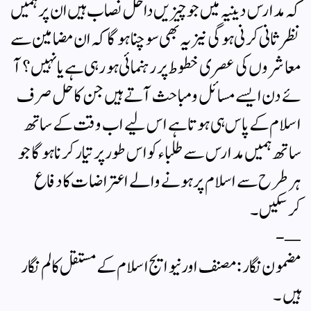
کہ مدارس دینیہ میں جو چیزیں داخل نصاب ہیں ان پر ہمیں
نظر ثانی کرنی ہوگی نیز یہ بھی سوچنا ہوگا کہ ان مضامین سے
معاشروں کی عصری خطوط پر رہنمائی ہورہی ہے یا نہیں؟ آ
ئے دن ایسے مسائل و مباحث آ تے ہیں جن کا حل صرف
اسلام کے پاس ہی ہوتا ہے اس لیے اب وقت کے ساتھ
ساتھ ہمیں مدارس سے طلباء کو اس طور پر تیار کرنا ہوگا جو
ہر طرح سے اسلام پر ہونے والے اعتراضات کا دفاع
کرسکیں ۔
—-
مضمون نگار : مصنف اور نیو ایج اسلام کے مستقل کالم نگار
ہیں ۔