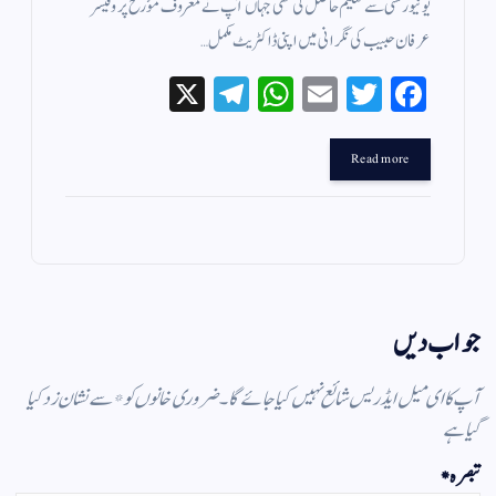
یونیورسٹی سے تعلیم حاصل کی تھی جہاں آپ نے معروف مؤرخ پروفیسر
عرفان حبیب کی نگرانی میں اپنی ڈاکٹریٹ مکمل…
X
Te
W
E
T
Fa
le
ha
m
wi
ce
gr
ts
ail
tte
bo
Read more
a
A
r
ok
m
pp
جواب دیں
آپ کا ای میل ایڈریس شائع نہیں کیا جائے گا۔
ضروری خانوں کو
*
سے نشان زد کیا
گیا ہے
تبصرہ
*