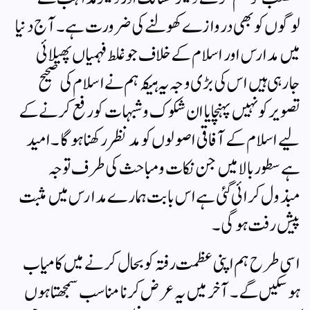
لوگوں کو بھی دروازے کھولنے کی ضرورت ہے۔ آ ج دنیا
میں مدارس اور اسلام کے خلاف جو غلط فہمیاں پھیلائی
جارہی ہیں اس کی بڑی وجہ یہ ہیکہ ہم نے اسلام کی صحیح
تصویر کو نہیں پہنچایا ان شکوک وشبہات کو رفع کرنے کے
لیے اسلام کے آ فاقی اصولوں کو مد نظر رکھنا ہوگا۔ امید
ہے سطور بالا میں جن نکات و مباحث کی طرف توجہ
مبذول کرائی گئی ہے اس بابت ہمارے مدارس میں مثبت
پیش رفت ہوگی ۔
اسی طرح ہم اپنی عظمت رفتہ کو بحال کرنے میں کامیاب
ہوسکیں گے۔ آ خر میں یہ عرض کرنا مناسب سمجھتا ہوں