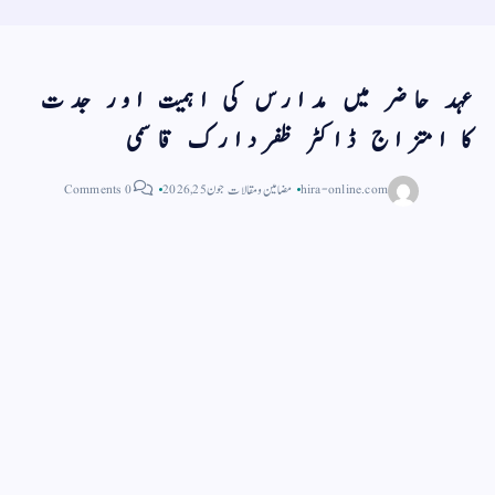
عہد حاضر میں مدارس کی اہمیت اور جدت
کا امتزاج ڈاکٹر ظفردارک قاسمی
hira-online.com
مضامین و مقالات
جون 25, 2026
0 Comments