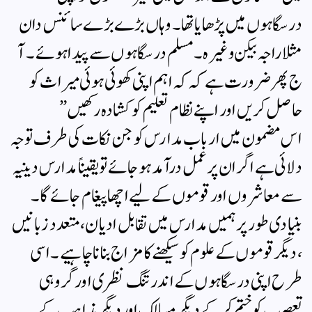
درسگاہوں میں پڑھایا تھا ۔ وہاں بڑے بڑے سائنس دان
مثلا راجہ بیکن وغیرہ ۔ مسلم درسگاہوں سے پیدا ہوئے۔ آ
ج پھر ضرورت ہے کہ کہ اہم اپنی کھوئی ہوئی میراث کو
حاصل کریں اور اپنے نظام تعلیم کو کشادہ رکھیں”
اس مضمون میں ارباب مدارس کو جن نکات کی طرف توجہ
دلائی ہے اگر ان پر عمل درآمد ہوجائے تو یقیناً مدارس دینیہ
سے معاشروں اور قوموں کے لیے اچھا پیغام جائےگا۔
بنیادی طور پر ہمیں مدارس میں تقابل ادیان، متعدد زبانیں
،دیگر قوموں کے علوم کو سیکھنے کا مزاج بنانا چاہیے ۔ اسی
طرح اپنی درسگاہوں کے اندر تنگ نظری اور گروہی
تعصب کو ختم کرکے دیگر مسالک اور دیگر مذاہب کے