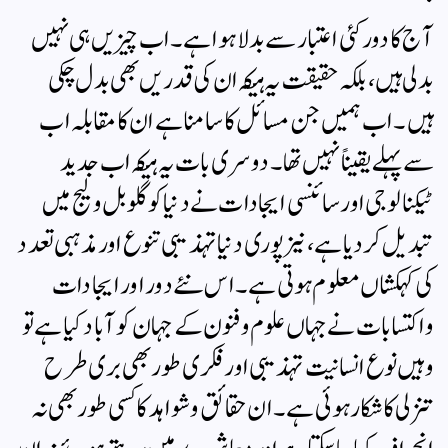
آ ج کا دور کئی اعتبار سے بدلا ہوا ہے۔ اب چیزیں ہی نہیں
بدلی ہیں، بلکہ حقیقت یہ ہیکہ ان کی قدریں بھی بدل چکی
ہیں۔ اب ہمیں جن مسائل کا سامنا ہے ان کا مقابلہ اب
سے پہلے یقیناً نہیں تھا۔ دوسری بات یہ ہیکہ اب جدید
ٹیکنالوجی اور سائنسی ایجادات نے دنیا کو گلوبل ولیج میں
تبدیل کردیا ہے ،نیز پوری دنیا تہذیبی تنوع اور مذہبی تعدد
کی کہکشاں معلوم ہوتی ہے۔ اس نئے دور اور ایجادات
واکتسابات نے جہاں علوم و فنون کے جہان کو آ باد کیا ہے تو
وہیں نوع انسانیت تہذیبی اور فکری طور بھی بری طرح
تنزلی کا شکار ہوئی ہے۔ ان حقائق وشواہد کا کسی طور بھی نہ