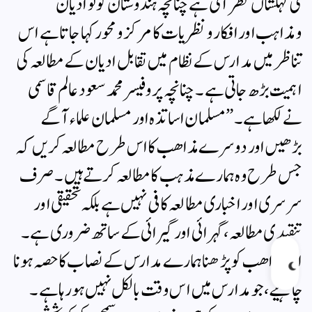
کی کہکشاں نظر آ تی ہے چنانچہ ہندوستان کو تو ادیان
ومذاہب اور افکار ونظریات کا مرکز و محور کہا جاتاہے اس
تناظر میں مدارس کے نظام میں تقابل ادیان کے مطالعہ کی
اہمیت بڑھ جاتی ہے۔ چنانچہ پروفیسر محمد سعود عالم قاسمی
نے لکھا ہے۔ ” مسلمان اساتذہ اور مسلمان علماء آ گے
بڑھیں اور دوسرے مذاھب کا اس طرح مطالعہ کریں کہ
جس طرح وہ ہمارے مذہب کا مطالعہ کرتے ہیں۔ صرف
سر سری اور اخباری مطالعہ کافی نہیں ہے بلکہ تحقیقی اور
تنقیدی مطالعہ ،گہرائی اور گیرائی کے ساتھ ضروری ہے۔
ان مذاھب کو پڑھنا ہمارے مدارس کے نصاب کا حصہ ہونا
چاہیے ، جو مدارس میں اس وقت بالکل نہیں ہورہاہے ۔