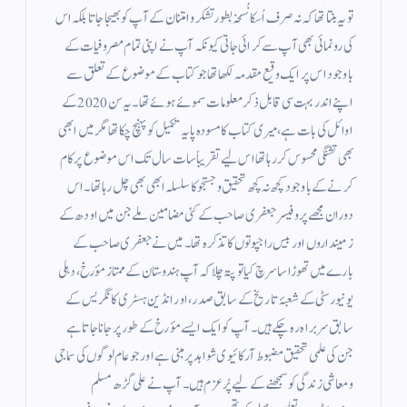
تو یہ بنتا تھا کہ نہ صرف اُسکا نُسخہ بطور تشکر و امتنان کے آپ کو بھیجا جاتا بلکہ اس
کی رونمائی بھی آپ سے کرائی جاتی کیونکہ آپ نے اپنی تمام مصروفیات کے
باوجود اس پر ایک وقیع مقدمہ لکھا تھا جو کتاب کے موضوع کے تعلق سے
اپنے اندر بہت سی قابل ذکر معلومات سموئے ہوئے تھا۔ یہ سن 2020 کے
اوائل کی بات ہے، میری کتاب کا مسودہ پایہ تکمیل کو پہنچ چکا تھا مگر میں ابھی
بھی تشنگی محسوس کر رہا تھا اس لیے تقریباً سات سال تک اس موضوع پر کام
کرنے کے باوجود کچھ نہ کچھ تحقیق و جستجو کا سلسلہ ابھی بھی چل رہا تھا۔ اس
دوران مجھے پروفیسر جعفری صاحب کے کئی مضامين ملے جن میں اودھ کے
زمینداروں اور بیس راجپوتوں کا تذکرہ تھا۔ میں نے جعفری صاحب کے
بارے میں تھوڑا سا سرچ کیا تو پتہ چلا کہ آپ ہندوستان کے ممتاز مؤرخ، دہلی
یونیورسٹی کے شعبۂ تاریخ کے سابق صدر، اور انڈین ہسٹری کانگریس کے
سابق سربراہ رہ چکے ہیں۔ آپ کو ایک ایسے مؤرخ کے طور پر جانا جاتا ہے
جن کی علمی تحقیق مضبوط آرکائیوی شواہد پر مبنی ہے اور جو عام لوگوں کی سماجی
و معاشی زندگی کو سمجھنے کے لیے پُرعزم ہیں۔ آپ نے علی گڑھ مسلم