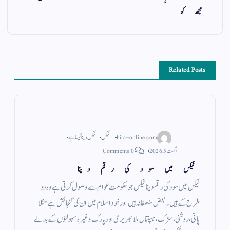
مجھ کو
Related Posts
hira-online.com
ٹیکس
ٹیکس دینا کیسا ہے
اگست 5, 2026
0 Comments
ٹیکس میں سود کی رقم دینا
ٹیکس میں سود کی رقم دینا ٹیکس جو حکومت عوام سے وصول کرتی ہے وہ دو
طرح کے ہیں ۔ بعض منصفانہ ہیں اور خود اسلام میں ان کی گنجائش ہے مثلا
پانی ، روشنی ، سڑک ، ہسپتال ، لائبریری اور پارک وغیرہ سہولتوں کے بدلے