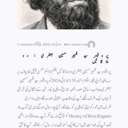
hira-online.com
جولائی 20, 2026
0 Comments
پروفیسر سید ظہیر حسین جعفری : دو
ملاقاتیں
پروفیسر سید ظہیر حسین جعفری: دو ملاقاتیں بقلم: ڈاکٹر محسن عتیق خان (مدیر
سہ ماہی عربی مجلہ اقلام الہند) 13 جولائی 2026 کو پروفیسر سید ظہیر حسین
جعفری صاحب، سابق صدر شعبہ تاریخ، دہلی یونیورسٹی، کے انتقال کی خبر ملی
تو جہاں ایک طرف مجھے آپ کی وفات پر انتہائی صدمہ لگا، وہیں دوسری
طرف میں خود کو اپنی تساہلی پر کوسنے لگا۔ آج چار سال ہو گئے میری کتاب A
Hostoy of Bais Rajputs کو شائع ہوئے مگر آپ سے ملنا تو دور ابھی
تک آپ کی خدمت میں اس کا ایک نسخہ تک نہ ارسال کر سکا تھا۔ آپ کا حق