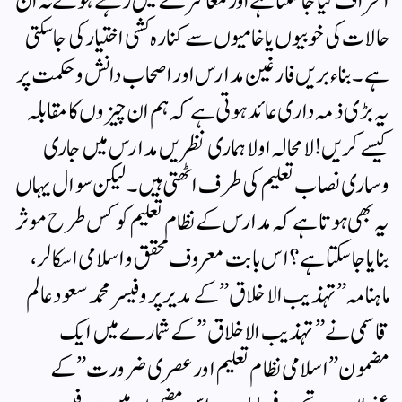
انحراف کیا جاسکتا ہے اور معاشرے میں رہتے ہوئے نہ ان
حالات کی خوبیوں یا خامیوں سے کنارہ کشی اختیار کی جاسکتی
ہے۔ بناء بریں فارغین مدارس اور اصحاب دانش و حکمت پر
یہ بڑی ذمہ داری عائد ہوتی ہے کہ ہم ان چیزوں کا مقابلہ
کیسے کریں! لا محالہ اولا ہماری نظریں مدارس میں جاری
وساری نصاب تعلیم کی طرف اٹھتی ہیں۔ لیکن سوال یہاں
یہ بھی ہوتا ہے کہ مدارس کے نظام تعلیم کو کس طرح موثر
بنایا جاسکتا ہے؟ اس بابت معروف محقق و اسلامی اسکالر ،
ماہنامہ” تہذیب الاخلاق” کے مدیر پروفیسر محمد سعود عالم
قاسمی نے ” تہذیب الاخلاق ” کے شمارے میں ایک
مضمون ” اسلامی نظام تعلیم اور عصری ضرورت ” کے