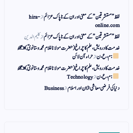
لفظ ” مستشرقین ” کے معنی اور ان کے نا پاک عزائم
از
hira-
online.com
لفظ ” مستشرقین ” کے معنی اور ان کے نا پاک عزائم
از
کلیم الدین
خدمت کا درویش، علم کا چراغ(حضرت مولانا غلام محمد وستانویؒ)✍
: م ، ع ، ن
از
حراء آن لائن
خدمت کا درویش، علم کا چراغ(حضرت مولانا غلام محمد وستانویؒ)✍
: م ، ع ، ن
از
Technology
دنیا کی فرضی معاشی اڑان اور اسلام
از
Business