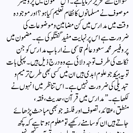
عنوان سے تحریر فرمایا ہے۔ اس مضمون میں پروفیسر
موصوف نے مسلمانوں کا نظام تعلیم کیا ہو؟ اور موجودہ
وقت میں مدارس میں کن مضامین وموضوعات کی
ضرورت ہے اس پر نہایت مفید گفتگو کی ہے۔ مضمون میں
پروفیسر محمد سعود عالم قاسمی نے ارباب مدارس کو جن
نکات کی طرف توجہ دلائی ہے وہ درج ذیل ہیں۔ پہلی بات
تو یہ ہیکہ جو علوم ابدی ہیں ان میں کسی بھی طرح ترمیم و
تبدیلی کی ضرورت نہیں ہے۔ اس تناظر میں انہوں نے
لکھا ہے۔ ” مدارس میں قرآن، حدیث، فقہ،
منطق،عقائد، تصوف اور فلسفہ جو بھی مباحث پڑھائے
جاتے ہیں ان کو سامنے رکھیے تو معلوم ہوتا ہے کہ کچھ