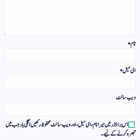
نام
*
ای میل
*
ویب‌ سائٹ
اس براؤزر میں میرا نام، ای میل، اور ویب سائٹ محفوظ رکھیں اگلی بار جب میں
تبصرہ کرنے کےلیے۔