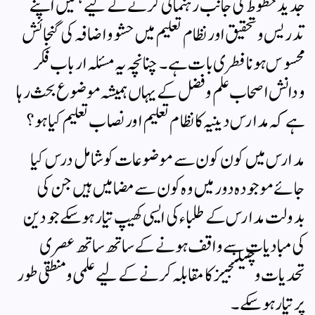
جدید خطوط کی جانب رہنمائی کرنے کے لیے ہمیں اپنے
تدریس و تحقیق اور نظام تعلیم میں حشو و اضافہ کی گنجائش
محسوس ہونا فطری بات ہے۔ چنانچہ یہ مسئلہ ارباب فکر
ودانش اصحاب علم و فضل کے یہاں ہمیشہ موضوع بحث رہا
ہے کہ مدارس دینیہ کا نظام تعلیم اور نصاب تعلیم کیا ہو؟
مدارس میں کون کون سے موضوعات کو شامل درس کیا
جائے موجودہ دور میں وہ کون سے مضامیں ہیں جن کی
بدولت مدارس کے طلباء کی ایسی کھیپ تیار ہوسکے جو دین
کی مبادیات سے واقف ہونے کے ساتھ ساتھ عصری
تحدیات وچیلنجیز کا مقابلہ کرنے کے لیے علمی و منطقی طور
پر تیار ہوسکے۔