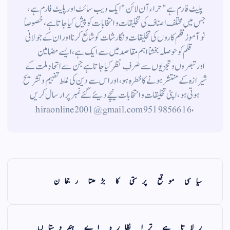
پلیٹ فارم ہے " حراء آن لائن " ایک ویب سائٹ اور پلیٹ فارم ہے ،
جس میں مختلف اصناف کی تخلیقات و انتخابات کو پیش کیا جاتا ہے ، خصوصاً
نوآموز قلم کاروں کی تخلیقات و نگارشات کو شائع کرنا اور ان کے جولانی
قلم کوحوصلہ بخشنا اہم مقاصد میں سے ایک ہے ، ایسے مضامین
اورتبصروں وتجزیوں سے صَرفِ نظر کیا جاتاہے جن سے اتحادِ ملت کے
شیرازہ کے منتشر ہونے کاخطرہ ہو ، اور اس سے دین کی غلط تفہیم وتشریح
ہوتی ہو، اپنی تخلیقات و انتخابات نیچے دیئے گئے نمبر پر ارسال کریں
، 9519856616 hiraonline2001@gmail.com
سیاسی موقع پرستی کا بڑھتا رجحان
رلاتا ہے ترا نظارہ اے ہندوستاں