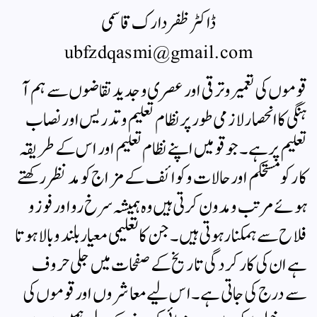
ڈاکٹر ظفردارک قاسمی
ubfzdqasmi@gmail.com
قوموں کی تعمیر وترقی اور عصری و جدید تقاضوں سے ہم آ
ہنگی کا انحصار لازمی طور پر نظام تعلیم وتدریس اور نصاب
تعلیم پر ہے۔ جو قومیں اپنے نظام تعلیم اور اس کے طریقہ
کار کو مستحکم اور حالات و کوائف کے مزاج کو مد نظر رکھتے
ہوئے مرتب و مدون کرتی ہیں وہ ہمیشہ سرخ رو اور فوز و
فلاح سے ہمکنار ہوتی ہیں۔ جن کا تعلیمی معیار بلند وبالا ہوتا
ہے ان کی کار کردگی تاریخ کے صفحات میں جلی حروف
سے درج کی جاتی ہے۔ اس لیے معاشروں اور قوموں کی