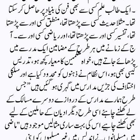
۔ ایک طالب علم کسی سے بھی فن کی بنیاد پر حاصل کرسکتا
تھا ۔ مثلا حدیث کسی سے پڑھتا تھا ، منطق کسی اور سے پڑھتا
تھا، تفسیر کسی اور سے پڑھتا تھا، اور ریاضی کسی اور سے۔ آ
ج کے زمانے میں ہر طرح کے مضامین ایک مدرسے میں
پڑھائے جاتے ہیں ، خواہ معلمین کا معیار کچھ ہو، تدریس
کیسی بھی ہو، اس نظام نے ذہنوں کو محدود کیا ہے اور مسلکی
اختلاف کی جڑیں مدارس میں گہری ہوگئیں ہیں ” جس
طرح ہمارے مدارس کے دروازے دوسرے مسالک کے
لے کھلنے چاہئے اسی طرح دیگر ادیان کے حاملین کے لیے
بھی کھلنے چاہیے اس کی بہت ساری مثالیں موجود ہیں "ماضی
میں مسلمانوں نے اندلس میں غیر مسلموں کو اپنی