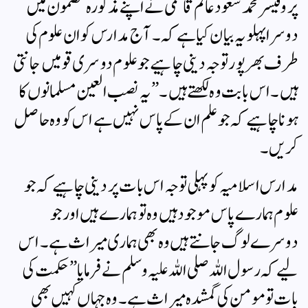
پروفیسر محمد سعود عالم قاسمی نے اپنے مذکورہ مضمون میں
دوسرا پہلو یہ بیان کیا ہے کہ ۔ آ ج مدارس کو ان علوم کی
طرف بھر پور توجہ دینی چاہیے جو علوم دوسری قومیں جانتی
ہیں۔ اس بابت وہ لکھتے ہیں۔ ” یہ نصب العین مسلمانوں کا
ہونا چاہیے کہ جو علم ان کے پاس نہیں ہے اس کو وہ حاصل
کریں۔
مدارس اسلامیہ کو پہلی توجہ اس بات پر دینی چاہیے کہ جو
علوم ہمارے پاس موجود ہیں وہ تو ہمارے ہیں اور جو
دوسرے لوگ جانتے ہیں وہ بھی ہماری میراث ہے۔ اس
لیے کہ رسول اللہ صلی اللہ علیہ وسلم نے فرمایا ” حکمت کی
بات تو مومن کی گمشدہ میراث ہے۔ وہ جہاں کہیں بھی