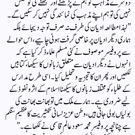
دوسرے مذاہب کو ہم نے پڑھنے اور سمجھنے کی کوشش
نہیں کی تو ہم اپنے مذہب کی نمائندگی نہیں کر سکیں گے۔
” لہذا مطالعہ ادیان کی طرف نہ صرف توجہ دیجائے بلکہ
ہماری دیگر ادیان پر خاصی گرفت ہونی چاہیے، اس حوالے
سے پروفیسر موصوف نے کئی مسلم علماء ذکر کیا ہے کہ
انہوں نے دیگر ادیان سے متعلق زبانوں کا سیکھا ،کتابیں
لکھیں اور پھر ان کا تجزیہ وتحلیل کیا۔ اسی طرح مدارس
کے طلباء کو مختلف زبانوں کا سیکھنا اسلام کے اثر ونفوذ کے
لیے ضروری ہے ۔ہمارے ملک میں تو بھانت بھانت کی
بولیاں بولی جاتی ہیں، وطن عزیز لسانی تکثیریت کا عظیم سنگم
ہے چنانچہ پروفیسر محمد سعود عالم قاسمی نے لکھا ہے۔ ”