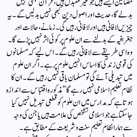
مضامین ایسے ہیں جو غیر متبدل ہیں، قرآن کبھی نہیں
بدلے گا ،حدیث اور اصول دین کبھی نہیں بدلیں گے ۔ یہ
چیزیں لافانی ہیں اور لافانی رہیں گی۔ زمانے ، حالات اور
جغرافیہ کے بدلنے سے ان علوم پر کوئی اثر نہیں پڑے گا ۔
وہ اسی طریقے سے لافانی رہیں گے۔ اس لیے کہ مسلمانوں
کی قومی زندگی کا اساس انہیں علوم پر ہے۔ اگر ان علوم
میں تبدیلی آ ئے گی تو مسلمان باقی نہیں رہیں گے۔ ان کا
نظام تعلیم اسلامی نہیں رہے گا” مذکورہ اقتباس سے اندازہ
ہوتا ہے کہ مدارس میں ان علوم کو قطعی تبدیل نہیں کیا
جاسکتا ہے جو اسلامی تشخص کی علامت ہیں یا جن کی وجہ
سے ہمارا نظام تعلیم سنت و شریعت کے مطابق ہے۔