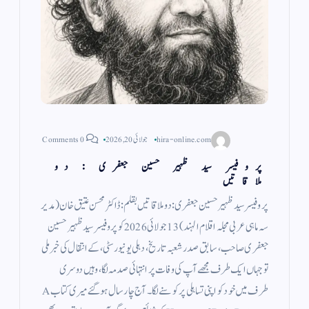
hira-online.com
جولائی 20, 2026
0 Comments
پروفیسر سید ظہیر حسین جعفری : دو
ملاقاتیں
پروفیسر سید ظہیر حسین جعفری: دو ملاقاتیں بقلم: ڈاکٹر محسن عتیق خان (مدیر
سہ ماہی عربی مجلہ اقلام الہند) 13 جولائی 2026 کو پروفیسر سید ظہیر حسین
جعفری صاحب، سابق صدر شعبہ تاریخ، دہلی یونیورسٹی، کے انتقال کی خبر ملی
تو جہاں ایک طرف مجھے آپ کی وفات پر انتہائی صدمہ لگا، وہیں دوسری
طرف میں خود کو اپنی تساہلی پر کوسنے لگا۔ آج چار سال ہو گئے میری کتاب A