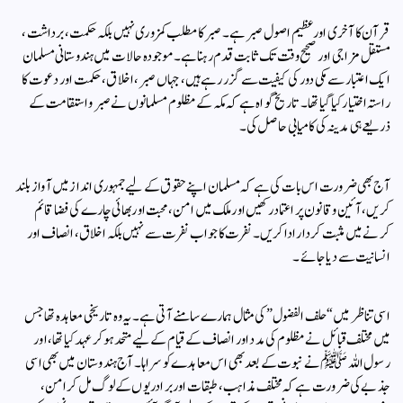
قرآن کا آخری اور عظیم اصول صبر ہے۔ صبر کا مطلب کمزوری نہیں بلکہ حکمت، برداشت،
مستقل مزاجی اور صحیح وقت تک ثابت قدم رہنا ہے۔ موجودہ حالات میں ہندوستانی مسلمان
ایک اعتبار سے مکی دور کی کیفیت سے گزر رہے ہیں، جہاں صبر، اخلاق، حکمت اور دعوت کا
راستہ اختیار کیا گیا تھا۔ تاریخ گواہ ہے کہ مکہ کے مظلوم مسلمانوں نے صبر و استقامت کے
ذریعے ہی مدینہ کی کامیابی حاصل کی۔
آج بھی ضرورت اس بات کی ہے کہ مسلمان اپنے حقوق کے لیے جمہوری انداز میں آواز بلند
کریں، آئین و قانون پر اعتماد رکھیں اور ملک میں امن، محبت اور بھائی چارے کی فضا قائم
کرنے میں مثبت کردار ادا کریں۔ نفرت کا جواب نفرت سے نہیں بلکہ اخلاق، انصاف اور
انسانیت سے دیا جائے۔
اسی تناظر میں “حلف الفضول” کی مثال ہمارے سامنے آتی ہے۔ یہ وہ تاریخی معاہدہ تھا جس
میں مختلف قبائل نے مظلوم کی مدد اور انصاف کے قیام کے لیے متحد ہوکر عہد کیا تھا، اور
رسول اللہ ﷺ نے نبوت کے بعد بھی اس معاہدے کو سراہا۔ آج ہندوستان میں بھی اسی
جذبے کی ضرورت ہے کہ مختلف مذاہب، طبقات اور برادریوں کے لوگ مل کر امن،