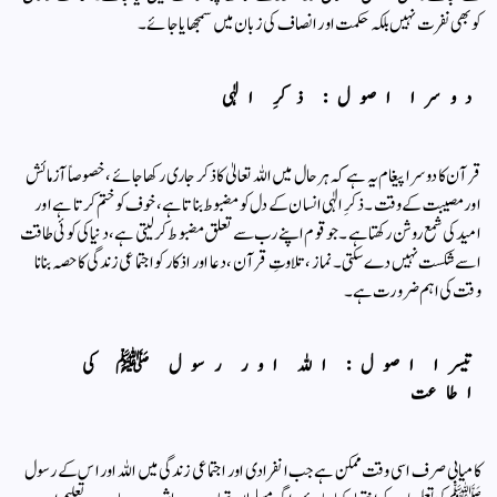
کو بھی نفرت نہیں بلکہ حکمت اور انصاف کی زبان میں سمجھایا جائے۔
دوسرا اصول: ذکرِ الٰہی
قرآن کا دوسرا پیغام یہ ہے کہ ہر حال میں اللہ تعالیٰ کا ذکر جاری رکھا جائے، خصوصاً آزمائش
اور مصیبت کے وقت۔ ذکرِ الٰہی انسان کے دل کو مضبوط بناتا ہے، خوف کو ختم کرتا ہے اور
امید کی شمع روشن رکھتا ہے۔ جو قوم اپنے رب سے تعلق مضبوط کرلیتی ہے، دنیا کی کوئی طاقت
اسے شکست نہیں دے سکتی۔ نماز، تلاوتِ قرآن، دعا اور اذکار کو اجتماعی زندگی کا حصہ بنانا
وقت کی اہم ضرورت ہے۔
تیسرا اصول: اللہ اور رسول ﷺ کی
اطاعت
کامیابی صرف اسی وقت ممکن ہے جب انفرادی اور اجتماعی زندگی میں اللہ اور اس کے رسول