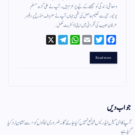
و معاشی زندگی کو سمجھنے کے لیے پُرعزم ہیں۔ آپ نے علی گڑھ مسلم
یونیورسٹی سے تعلیم حاصل کی تھی جہاں آپ نے معروف مؤرخ پروفیسر
عرفان حبیب کی نگرانی میں اپنی ڈاکٹریٹ مکمل…
X
Te
W
E
T
Fa
le
ha
m
wi
ce
gr
ts
ail
tte
bo
Read more
a
A
r
ok
m
pp
جواب دیں
آپ کا ای میل ایڈریس شائع نہیں کیا جائے گا۔
ضروری خانوں کو
*
سے نشان زد کیا
گیا ہے