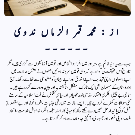
از : محمد قمر الزماں ندوی
۔۔۔۔۔۔
جب سے یہ دنیا قائم ہے، ہر دور میں افراد و اشخاص اور قومیں آزمائشوں سے گزری ہیں، مگر
تاریخ اس حقیقت کی گواہ ہے کہ وہی قومیں سربلند ہوئیں جنہوں نے مشکل حالات میں
اپنے اصولوں، اپنی تہذیب، اپنے اخلاق اور اپنے ایمان کو مضبوطی سے تھامے رکھا۔ آج
ہندوستان کے مسلمان بھی ایک نازک، مشکل ، ناگفتہ بہ اور پیچیدہ دور سے گزر رہے ہیں۔
سماجی بے چینی، فکری انتشار، مذہبی غلط فہمیاں اور سیاسی کشمکش نے ملت اسلامیہ کے سامنے
کئی سوالات کھڑے کر دیے ہیں۔ ایسے حالات میں وقتی جذبات، شور و غوغا اور بے مقصد ردِّ
عمل کوئی پائیدار حل نہیں دے سکتے، بلکہ کامیابی کا راستہ سنجیدہ فکر، خاموش خدمت، اتحادِ
ملت، دینی شعور اور جمہوری و آئینی جدوجہد سے ہو کر گزرتا ہے۔