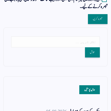
تبصرہ کرنے کےلیے۔
حالیہ پوسٹیں