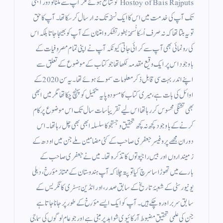
Hostoy of Bais Rajputs کو شائع ہوئے مگر آپ سے ملنا تو دور ابھی
تک آپ کی خدمت میں اس کا ایک نسخہ تک نہ ارسال کر سکا تھا۔ آپ کا حق
تو یہ بنتا تھا کہ نہ صرف اُسکا نُسخہ بطور تشکر و امتنان کے آپ کو بھیجا جاتا بلکہ اس
کی رونمائی بھی آپ سے کرائی جاتی کیونکہ آپ نے اپنی تمام مصروفیات کے
باوجود اس پر ایک وقیع مقدمہ لکھا تھا جو کتاب کے موضوع کے تعلق سے
اپنے اندر بہت سی قابل ذکر معلومات سموئے ہوئے تھا۔ یہ سن 2020 کے
اوائل کی بات ہے، میری کتاب کا مسودہ پایہ تکمیل کو پہنچ چکا تھا مگر میں ابھی
بھی تشنگی محسوس کر رہا تھا اس لیے تقریباً سات سال تک اس موضوع پر کام
کرنے کے باوجود کچھ نہ کچھ تحقیق و جستجو کا سلسلہ ابھی بھی چل رہا تھا۔ اس
دوران مجھے پروفیسر جعفری صاحب کے کئی مضامين ملے جن میں اودھ کے
زمینداروں اور بیس راجپوتوں کا تذکرہ تھا۔ میں نے جعفری صاحب کے
بارے میں تھوڑا سا سرچ کیا تو پتہ چلا کہ آپ ہندوستان کے ممتاز مؤرخ، دہلی
یونیورسٹی کے شعبۂ تاریخ کے سابق صدر، اور انڈین ہسٹری کانگریس کے
سابق سربراہ رہ چکے ہیں۔ آپ کو ایک ایسے مؤرخ کے طور پر جانا جاتا ہے
جن کی علمی تحقیق مضبوط آرکائیوی شواہد پر مبنی ہے اور جو عام لوگوں کی سماجی