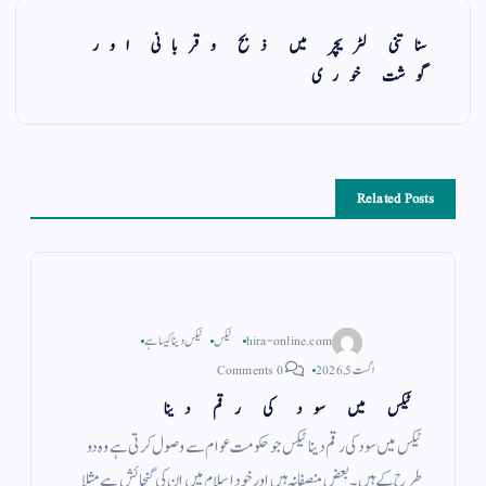
سناتنی لٹریچر میں ذبح وقربانی اور
گوشت خوری
Related Posts
hira-online.com
ٹیکس
ٹیکس دینا کیسا ہے
اگست 5, 2026
0 Comments
ٹیکس میں سود کی رقم دینا
ٹیکس میں سود کی رقم دینا ٹیکس جو حکومت عوام سے وصول کرتی ہے وہ دو
طرح کے ہیں ۔ بعض منصفانہ ہیں اور خود اسلام میں ان کی گنجائش ہے مثلا