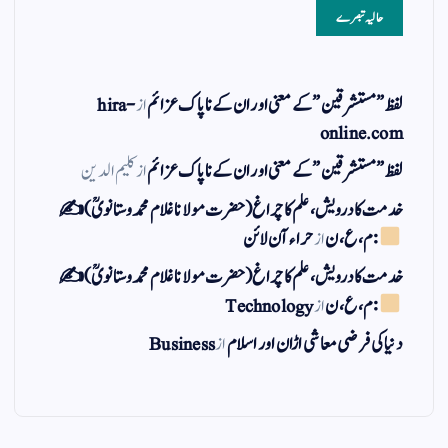
حالیہ تبصرے
لفظ ” مستشرقین ” کے معنی اور ان کے نا پاک عزائم
از
hira-
online.com
لفظ ” مستشرقین ” کے معنی اور ان کے نا پاک عزائم
از
کلیم الدین
خدمت کا درویش، علم کا چراغ(حضرت مولانا غلام محمد وستانویؒ)✍
: م ، ع ، ن
از
حراء آن لائن
خدمت کا درویش، علم کا چراغ(حضرت مولانا غلام محمد وستانویؒ)✍
: م ، ع ، ن
از
Technology
دنیا کی فرضی معاشی اڑان اور اسلام
از
Business