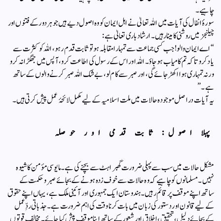
چاہیے۔
سورۂ انفال کی آیات میں اللہ تعالیٰ نے اہل ایمان کو وہ اصول دیے ہیں جو ہر دور کے فتنوں اور
چیلنجز میں روشنی کا مینار ہیں۔ ارشاد باری تعالیٰ ہے:
“اے ایمان والو! جب کسی جماعت سے تمہارا مقابلہ ہو تو ثابت قدم رہو، اللہ کو کثرت سے
یاد کرو تاکہ تم کامیاب ہوجاؤ۔ اللہ اور اس کے رسول کی اطاعت کرو، آپس میں جھگڑا نہ کرو
ورنہ تمہاری ہوا اکھڑ جائے گی، اور صبر سے کام لو، بے شک اللہ صبر کرنے والوں کے ساتھ
ہے۔”
یہ آیات در اصل موجودہ حالات میں ملت اسلامیہ کے لیے مکمل لائحۂ عمل پیش کرتی ہیں۔
پہلا اصول: ثابت قدمی اور حوصلہ
مشکل حالات میں سب سے پہلی ضرورت گھبراہٹ سے بچنے کی ہے۔ مایوسی مؤمن کا شیوہ
نہیں۔ مسلمانوں کو چاہیے کہ وہ حالات سے خوف زدہ ہونے کے بجائے صبر و حکمت کے
ساتھ اپنے موقف پر قائم رہیں۔ ہندوستان ایک جمہوری اور آئینی ملک ہے، یہاں اپنے حقوق
کے لیے قانون اور دستور کی زبان میں بات کرنا وقت کی اہم ضرورت ہے۔ جذباتی ردِّ عمل
کے بجائے دلیل، تحقیق، اخلاق اور شعور کے ساتھ اپنا موقف پیش کیا جائے۔ مخالف قوتوں