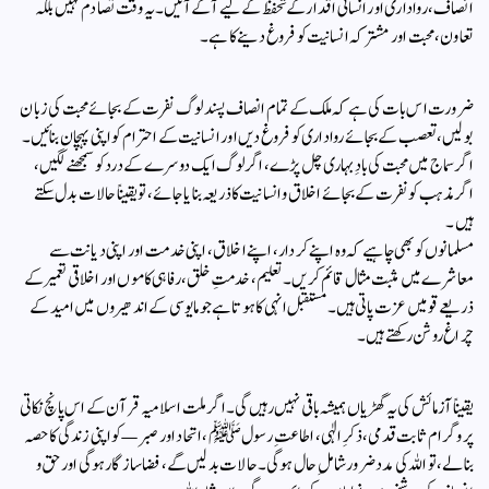
انصاف، رواداری اور انسانی اقدار کے تحفظ کے لیے آگے آئیں۔ یہ وقت تصادم نہیں بلکہ
تعاون، محبت اور مشترکہ انسانیت کو فروغ دینے کا ہے۔
ضرورت اس بات کی ہے کہ ملک کے تمام انصاف پسند لوگ نفرت کے بجائے محبت کی زبان
بولیں، تعصب کے بجائے رواداری کو فروغ دیں اور انسانیت کے احترام کو اپنی پہچان بنائیں۔
اگر سماج میں محبت کی بادِ بہاری چل پڑے، اگر لوگ ایک دوسرے کے درد کو سمجھنے لگیں،
اگر مذہب کو نفرت کے بجائے اخلاق و انسانیت کا ذریعہ بنایا جائے، تو یقیناً حالات بدل سکتے
ہیں۔
مسلمانوں کو بھی چاہیے کہ وہ اپنے کردار، اپنے اخلاق، اپنی خدمت اور اپنی دیانت سے
معاشرے میں مثبت مثال قائم کریں۔ تعلیم، خدمتِ خلق، رفاہی کاموں اور اخلاقی تعمیر کے
ذریعے قومیں عزت پاتی ہیں۔ مستقبل انہی کا ہوتا ہے جو مایوسی کے اندھیروں میں امید کے
چراغ روشن رکھتے ہیں۔
یقیناً آزمائش کی یہ گھڑیاں ہمیشہ باقی نہیں رہیں گی۔ اگر ملت اسلامیہ قرآن کے اس پانچ نکاتی
پروگرام ثابت قدمی، ذکرِ الٰہی، اطاعتِ رسول ﷺ، اتحاد اور صبر — کو اپنی زندگی کا حصہ
بنالے، تو اللہ کی مدد ضرور شاملِ حال ہوگی۔ حالات بدلیں گے، فضا سازگار ہوگی اور حق و