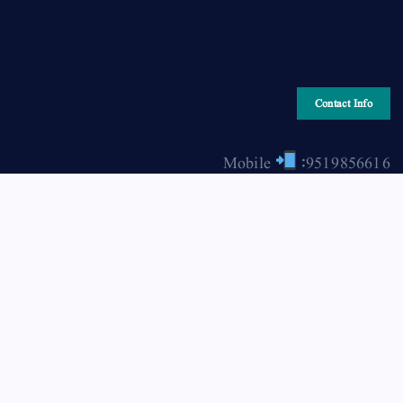
Contact Info
Mobile
:9519856616
Email
: hiraonline2001@gmail.com
Copyright © 2026 HIRA ONLINE / حرا آن لائن | Powered
by Asjad Hassan Nadwi [hira-online.com]