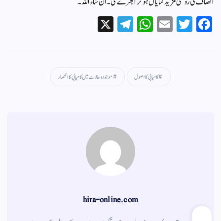
انصاف کی روشنی مزید نمایاں ہوکر ابھرے گی۔ ان شاء اللہ۔
X
Te
W
E
T
Fa
le
ha
m
wi
ce
gr
ts
ail
tte
bo
a
A
r
ok
کامیابی کا اصول
موجودہ حالات میں کامیابی کا انحصار
m
pp
hira-online.com