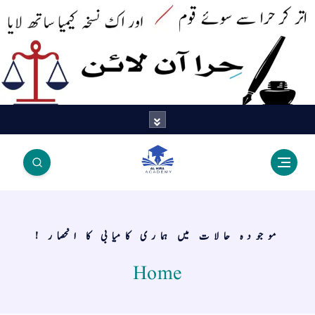
اتر کر حرا سے سوئے قوم آیا - اور
اک نسخہ کیمیا ساتھ لایا
موجودہ حالات میں ہماری کامیابی کا انحصار !
Home