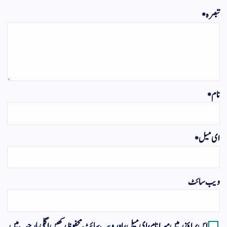
تبصرہ
*
نام
*
ای میل
*
ویب‌ سائٹ
اس براؤزر میں میرا نام، ای میل، اور ویب سائٹ محفوظ رکھیں اگلی بار جب میں