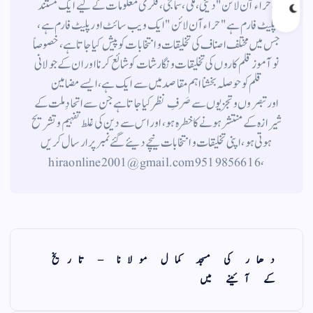
،حراء آن لائن" دینی ، ملی ، سماجی ، فکری معلومات کے لیے ایک مستند
پلیٹ فارم ہے " حراء آن لائن " ایک ویب سائٹ اور پلیٹ فارم ہے ،
جس میں مختلف اصناف کی تخلیقات و انتخابات کو پیش کیا جاتا ہے ، خصوصاً
نوآموز قلم کاروں کی تخلیقات و نگارشات کو شائع کرنا اور ان کے جولانی
قلم کوحوصلہ بخشنا اہم مقاصد میں سے ایک ہے ، ایسے مضامین
اورتبصروں وتجزیوں سے صَرفِ نظر کیا جاتاہے جن سے اتحادِ ملت کے
شیرازہ کے منتشر ہونے کاخطرہ ہو ، اور اس سے دین کی غلط تفہیم وتشریح
ہوتی ہو، اپنی تخلیقات و انتخابات نیچے دیئے گئے نمبر پر ارسال کریں
، 9519856616 hiraonline2001@gmail.com
دھار کی مسجد کمال مولانا – تاریخ
کے آئینے میں