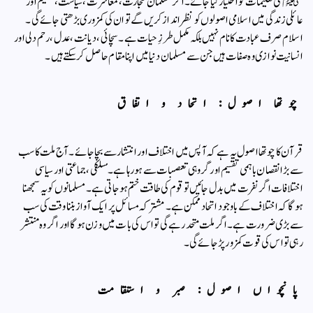
ﷺ کی تعلیمات کو اختیار کیا جائے۔ اگر مسلمان تجارت، معاشرت، سیاست، تعلیم اور
عائلی زندگی میں اسلامی اصولوں کو نظر انداز کریں گے تو ان کی کمزوری بڑھتی جائے گی۔
اسلام صرف عبادت کا نام نہیں بلکہ مکمل طرزِ حیات ہے۔ سچائی، دیانت، عدل، رحم دلی اور
انسانیت نوازی وہ صفات ہیں جن سے مسلمان دنیا میں اپنا مقام حاصل کرسکتے ہیں۔
چوتھا اصول: اتحاد و اتفاق
قرآن کا چوتھا اصول یہ ہے کہ آپس میں اختلاف اور انتشار سے بچا جائے۔ آج ملت کا سب
سے بڑا نقصان باہمی تقسیم اور گروہی تعصبات سے ہورہا ہے۔ مسلکی، جماعتی اور سیاسی
اختلافات اگر نفرت میں بدل جائیں تو قوم کی طاقت ختم ہوجاتی ہے۔ مسلمانوں کو یہ سمجھنا
ہوگا کہ اختلاف کے باوجود اتحاد ممکن ہے۔ مشترکہ مسائل پر ایک آواز بننا وقت کی سب
سے بڑی ضرورت ہے۔ اگر ملت متحد رہے گی تو اس کی بات میں وزن ہوگا اور اگر وہ منتشر
رہی تو اس کی قوت کمزور پڑ جائے گی۔
پانچواں اصول: صبر و استقامت