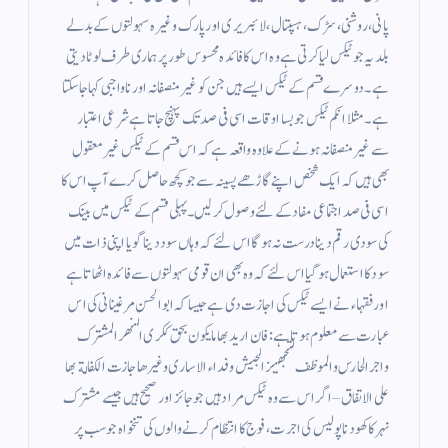
پانی ، روشنی ، سڑک ، ہسپتال ، لائبریری اور پارک وغیرہ سہولتوں کے بدلے
بلدیہ جو ٹیکس لیا کرتی ہے وہ اس کا فائدہ محسوس طور پر ہماری طرف لوٹا دیتی
ہے ۔ دوسرے قسم کے ٹیکس ایسے ہیں جن کو غیر منصفانہ اور ناواجبی کہا جاسکتا
ہے ۔ مثلا انکم ٹیکس جو بسا اوقات اسی فی صد تک پہنچ جاتا ہے شرعی اعتبار
سے غیر منصفانہ ہونے کے علاوہ واقعہ ہے کہ اس قسم کے ٹیکس غیر معقول
بھی ہیں کہ ایک شخص اپنے گاڑھے پسینہ سے جو کچھ حاصل کرے آپ اس کا
اسی فی صد اجتماعی مفاد کے لئے وصول کر لیں۔ پہلی قسم کے ٹیکس میں بینک
کی سودی رقم دینا درست نہ ہو گا اس لئے کہ وہاں سود دینا گویا اپنی ذات میں
سود کا استعمال ہوگیا اس لئے کہ وہ بھی ان قومی سہولتوں سے فائدہ اٹھاتا ہے
اور فقہاء نے ایسے ٹیکس کی اجازت دی ہے جیسا کہ ابوالحسن مرغینانی کی اس
عبارت سے معلوم ہوتا ہے : فان اريد بها ما يكون بحق ككرى النهر المشترك
واجر الحارس والموظف لتجهيز الجيش وفداء الاسارى وغيرها جازت الكفالة بها
على الاتفاق – اگر اس سے وہ ٹیکس مراد ہیں جو جائز اور صحیح ہیں جیسے مشترک
نہر کا کھودنا پولیس کی اجرت ، فوج کا انتظام کرنے والوں کی تنخواہ جو سب پر