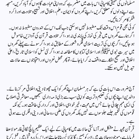
مسلمانوں کی حقیقی کامیابی اس بات میں مضمر ہے کہ وہ اپنی عبادت گاہوں کو آباد کریں ، مسجد
سے اپنے دلوں کو معلق کریں ،اپنے گھروں کو ایمان، علم، اخلاق اور تسبیح و تلاوت اور ذکر و
شکر کا مرکز بنائیں۔
کوئی بھی قوم اس وقت تک مضبوط نہیں ہوسکتی جب تک اس کے اندرون مضبوط نہ ہوں۔
اگر ہمارے گھروں میں فجر کی نماز کی پابندی نہ ہو، اگر تلاوتِ قرآن کی آوازیں خاموش
ہوجائیں، اگر بچوں کی تربیت اسلامی فکر و شعور کے مطابق نہ ہو، اگر سونے سے پہلے گھروں
میں سیرتِ نبوی ﷺ اور اسلامی کتابوں کا مطالعہ نہ ہو، اگر نئی نسل کو اسلامی تاریخ، اعلیٰ
اخلاق اور صحیح افکار سے واقف نہ کرایا جائے، تو پھر محض نعروں اور احتجاجوں سے حالات
تبدیل نہیں ہوسکتے۔
آج ضرورت اس بات کی ہے کہ ہر مسلمان اپنے گھر کو ایک چھوٹا دینی و اخلاقی مرکز بنائے۔
والدین اپنے بچوں کی تعلیم و تربیت کو اپنی سب سے بڑی ذمہ داری سمجھیں۔ معاشرتی اصلاح
کی ایسی مہم چلائی جائے جس میں محبت، خیر خواہی، اخلاق اور کردار کی طاقت ہو۔ کیونکہ
قوموں کی تعمیر جلسے جلوسوں سے نہیں بلکہ گھروں کی علمی ، روحانی اور دینی و فکری سے ہوتی
ہے۔
قرآن مجید نے مشکل اور آزمائشی حالات میں کامیابی کے لیے ایک عظیم پانچ نکاتی فارمولا عطا
فرمایا ہے، موجودہ حالات میں ان کو ہمیں گائڈ لائن بنانا چاہیئے اور اس کی روشنی میں عمل کرنا