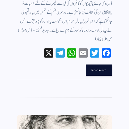
ڈال دی جائے یا قیدیوں کو کافروں کی قید سے چھڑانے کے لئے عطیات تو
بالاتفاق ان کی کفالت کی جا سکتی ہے ۔ دوسری قسم کے ٹیکس میں یہ رقم دی
جاسکتی ہے کہ اس طرح یہ مال حرام اس حکومت یا ادارہ کو پہونچتا ہے جس
نے یہ مال امانت داروں کو سود کے نام سے دیا ہے ۔ جدید فقہی مسائل : ج : 1
ص: (421 )
X
Te
W
E
T
Fa
le
ha
m
wi
ce
gr
ts
ail
tte
bo
Read more
a
A
r
ok
m
pp