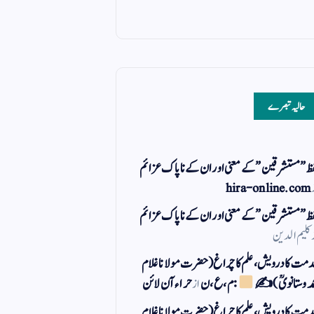
حالیہ تبصرے
ظ ” مستشرقین ” کے معنی اور ان کے نا پاک عزائم
hira-online.com
ظ ” مستشرقین ” کے معنی اور ان کے نا پاک عزائم
کلیم الدین
مت کا درویش، علم کا چراغ(حضرت مولانا غلام
مد وستانویؒ)✍
: م ، ع ، ن
از
حراء آن لائن
مت کا درویش، علم کا چراغ(حضرت مولانا غلام