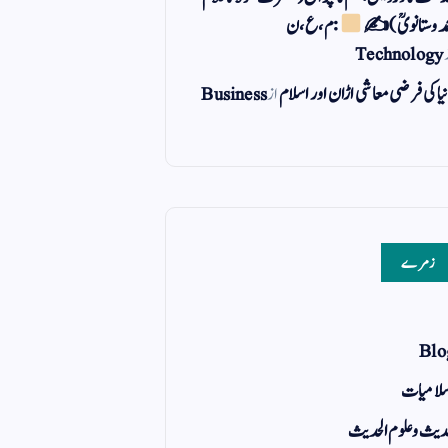
مد وستانویؒ)✍
: م ، ع ، ن
Technology
یا کی فرضی معاشی اڑان اور اسلام
از
Business
زمرے
Blo
لامیات
یث و علوم الحدیث