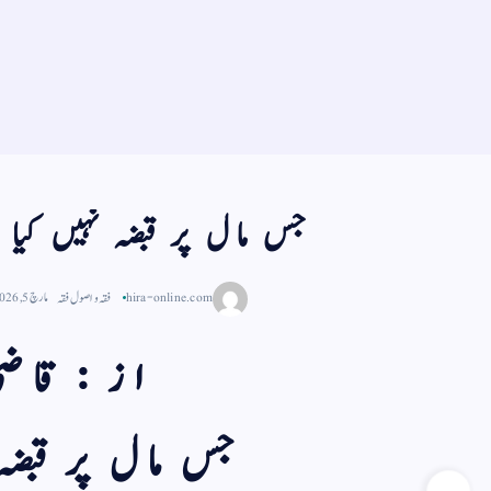
جس مال پر قبضہ نہیں کیا
hira-online.com
فقہ و اصول فقہ
مارچ 5, 2026
از : قاضی
جس مال پر قبضہ