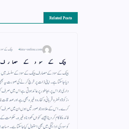
Related Posts
hira-online.com
بینک کے سود
بینک کے سود کے مصارف
بینک کے سود کے مصارف بینک کے سود کے سلسلہ میں یہ یاد
دیا جا سکتا ہے ۔ اپنی ذات پر خرچ کرنے کی صورت یہ بھی
داری جو اس پر بجا طور پر عائد ہوتی ہے اس میں صرف ک
، زکوة و فطرہ قربانی و کفارہ وغیرہ بھی ہے اور صدقات نا
کرے ۔ اس کے علاوہ جو صورتیں ہوں ان میں صرف کیا جا
فائدہ کا کام کر دینا جیسے کنواں کھودنا وغیرہ ۔ حکومت 
کو سود کی ادائیگی میں بھی استعمال کیا جاسکتا ہے ۔ مسا