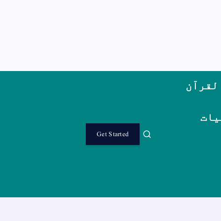
لقرآن
یات
Get Started