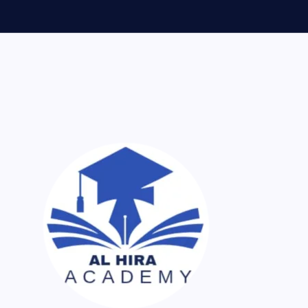
ر اک نسخہ کیمیا ساتھ لایا