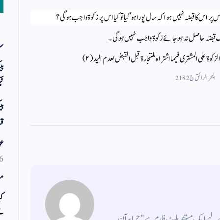
ر اس کا قبضہ نہیں ہوا کہ سال پورا ہو گیا تو کیا اس پر زکوۃ واجب ہوگی ؟
 قبضہ حاصل نہ ہو جائے زکوۃ واجب نہیں ہوگی ۔
سر
زكوة على المشترى فيما اشتراه للتجارة قبل القبض لعدم اليد (۲)
بی
البحر الرائق ج 2 218
ٹی
بی
قس
عو
6
مو
کی
ت
کے لیے ایک مستند پلیٹ فارم ہے " حراء آن