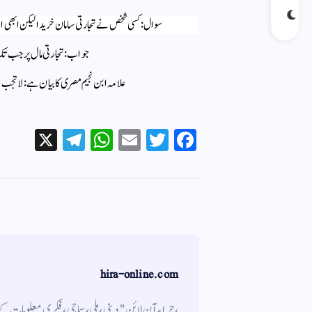
سوال: کسی شخص نے تجارتی سامان خریدا لیکن ابھی اس پ
جواب: تجارتی مال پر جب تک
علامہ ابن نجیم مصری کا بیان ہے: لا تجب ال
X
Te
W
E
T
Fa
le
ha
m
wi
ce
gr
ts
ail
tte
bo
a
A
r
ok
m
pp
hira-online.com
،حراء آن لائن" دینی ، ملی ، سماجی ، فکری معلومات 