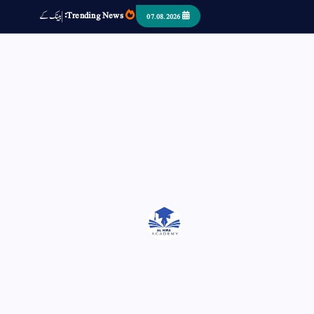
Trending News:
ب
ک
س
د
ک
07.08.2026
اتر کر حرا سے سوئے قوم آیا - او