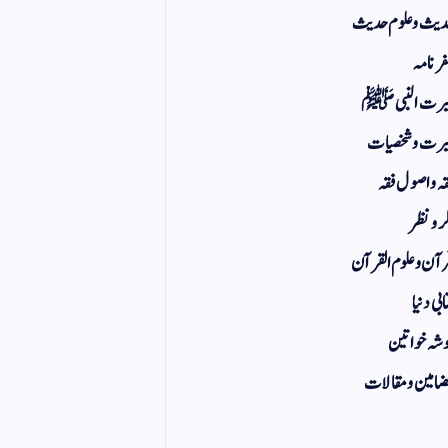
یث و علوم حدیث
ر نامہ
یرت النبی ﷺ
رت و شخصیات
ہ و اصول فقہ
ر و نظر
آن و علوم القرآن
ابی دنیا
شہ خواتین
امین و مقالات