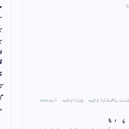
حد
سف
س
سی
فق
فک
قر
کت
گو
 ہونے والے مختلف کارڈ کی شرعی حیثیت
بینک کی شرعی حیثیت
اگست 5, 2026
مض
ر دینا