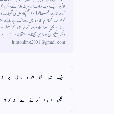
لائن " ایک ویب سائٹ اور پلیٹ فارم ہے ، جس میں م
کیا جاتا ہے ، خصوصاً نوآموز قلم کاروں کی تخلیقات و
کوحوصلہ بخشنا اہم مقاصد میں سے ایک ہے ، ایسے م
جاتاہے جن سے اتحادِ ملت کے شیرازہ کے منتشر ہونے
hiraonline2001@gmail.com
بینک میں جمع شدہ مال پر زک
ٹیکس ادا کرنے سے زکوٰۃ 