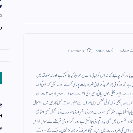
مح
از
دن
 کے مصارف
اگست 5, 2026
0 Comments
 رکھنا چاہئے کہ نہ اس کو اپنی ذات پر خرچ کیا جاسکتا ہے اور نہ صدقہ میں
 ہے کہ وہ کوئی چیز خرید کر اپنی ضروریات پوری کرے اور یہ بھی کہ کوئی ذمہ
ر دے ۔ جیسے بجلی ، فون . پانی وغیرہ کی اجرت ۔ صدقہ سے مراد صدقات واجبہ
فلہ و عطایا بھی ، کہ کوئی شخص اپنی طرف سے بطور صدقہ کسی کار خیر میں استعمال
g
سکتا ہے ۔ مثلاً کسی ضرورت مند کی انفرادی ضرورت کی تکمیل کسی اجتماعی
اس
کے ناروا ٹیکسوں میں بھی یہ رقم دی جاسکتی ہے اور اگر سودی قرضے لئے ہوں تو اس
حد
جد اور اس کی ضروریات میں اس رقم کا صرف کرنا جائز نہیں ۔ بینک کے سود کے