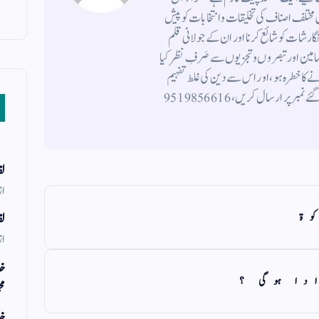
ختلف اصناف کی تخلیقات و انتخابات کو پیش
 نگارشات کو شائع کرنا اور ان کے جولانی قلم
ضامین اورتبصروں وتجزیوں سے صَرفِ نظر کیا
 کاخطرہ ہو ، اور اس سے دین کی غلط تفہیم
وتشریح ہوتی ہو، اپنی تخلیقات و انتخابات نیچے دیئے گئے نمبر پر ارسال کریں ، 9519856616
لف
از
وۃ
لف
از
خد
ادا ہوگی ؟
مح
خد