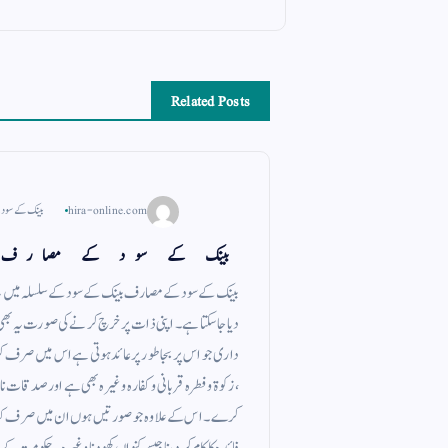
Related Posts
hira-online.com
بینک کے سود
بینک کے سود کے مصارف
بینک کے سود کے مصارف بینک کے سود کے سلسلہ میں یہ یاد
دیا جا سکتا ہے ۔ اپنی ذات پر خرچ کرنے کی صورت یہ بھی
داری جو اس پر بجا طور پر عائد ہوتی ہے اس میں صرف ک
، زکوة و فطرہ قربانی و کفارہ وغیرہ بھی ہے اور صدقات نا
کرے ۔ اس کے علاوہ جو صورتیں ہوں ان میں صرف کیا جا
فائدہ کا کام کر دینا جیسے کنواں کھودنا وغیرہ ۔ حکومت 