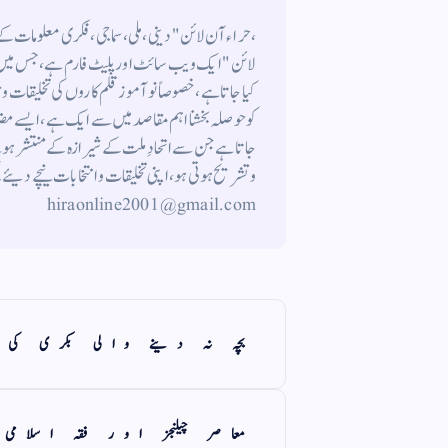
،حراء آن لائن" دینی ، ملی ، سماجی ، فکری معلومات 
لائن " ایک ویب سائٹ اور پلیٹ فارم ہے ، جس میں م
کیا جاتا ہے ، خصوصاً نوآموز قلم کاروں کی تخلیقات و
کوحوصلہ بخشنا اہم مقاصد میں سے ایک ہے ، ایسے م
جاتاہے جن سے اتحادِ ملت کے شیرازہ کے منتشر ہونے
hiraonline2001@gmail.com
بچہ نہ دینے والی بکری کی ق
معاصر چیلنجز اور فقہ اسلامی 