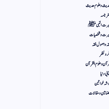
یث و علوم حدیث
ر نامہ
یرت النبی ﷺ
رت و شخصیات
ہ و اصول فقہ
ر و نظر
آن و علوم القرآن
ابی دنیا
شہ خواتین
امین و مقالات