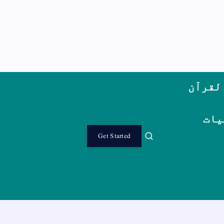
لقرآن
یات
Get Started