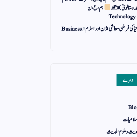
مد وستانویؒ)✍
: م ، ع ، ن
Technology
یا کی فرضی معاشی اڑان اور اسلام
از
Business
زمرے
Blo
لامیات
یث و علوم الحدیث