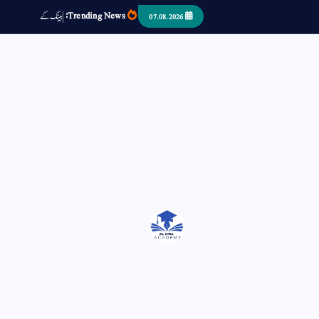
Trending News:
ب
ک
س
د
ک
07.08.2026
اتر کر حرا سے سوئے قوم آیا - او