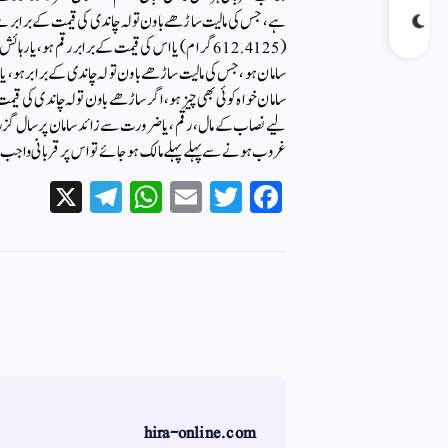
(612.4125گرام ) یا اس کی قیمت کے برابر رقم ہو ، 
سامان ہو ، جس کی مالیت ساڑھے باون تولہ چاندی کے برابر ہو، یا
سامان خواہ کوئی بھی چیز ہو، اگر ساڑھے باون تولہ چاندی کی ق
لیے نصاب کے مال ، رقم ، یا ضرورت سے زائد سامان پر سال گزرنا
غروب ہونے سے پہلے پہلے مالک ہوجائے تو اس پر قربانی واجب ہے
X
Te
W
E
T
Fa
le
ha
m
wi
ce
gr
ts
ail
tte
bo
a
A
r
ok
m
pp
hira-online.com