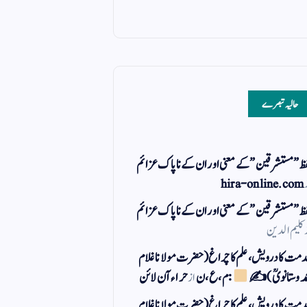
حالیہ تبصرے
ظ ” مستشرقین ” کے معنی اور ان کے نا پاک عزائم
hira-online.com
ظ ” مستشرقین ” کے معنی اور ان کے نا پاک عزائم
کلیم الدین
مت کا درویش، علم کا چراغ(حضرت مولانا غلام
مد وستانویؒ)✍
: م ، ع ، ن
از
حراء آن لائن
مت کا درویش، علم کا چراغ(حضرت مولانا غلام