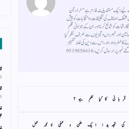
کے لیے ایک مستند پلیٹ فارم ہے " حراء آن
ختلف اصناف کی تخلیقات و انتخابات کو پیش
 نگارشات کو شائع کرنا اور ان کے جولانی قلم
ضامین اورتبصروں وتجزیوں سے صَرفِ نظر کیا
 کاخطرہ ہو ، اور اس سے دین کی غلط تفہیم
وتشریح ہوتی ہو، اپنی تخلیقات و انتخابات نیچے دیئے گئے نمبر پر ارسال کریں ، 9519856616
لف
از
لف
از
ربانی کاکیا حکم ہے؟
خد
مح
کی تجدید: ایک علمی و عملی لائحہ عمل
خد