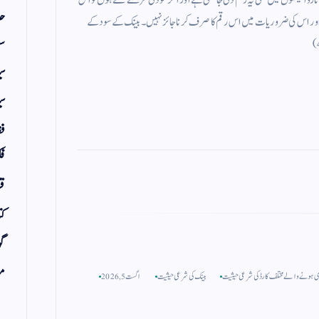
حد
جد اور اس کی ضروریات میں اس رقم کا صرف کرنا جائز نہیں ۔ بینک کے سود کے
سف
س
سی
فق
فک
قر
کت
گو
مض
 ہونے والے مختلف کارڈ کی شرعی حیثیت
بینک کی شرعی حیثیت
اگست 5, 2026