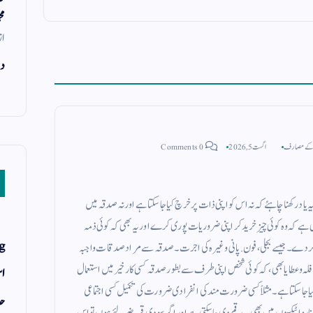
مح
از
دن
 کے مصارف
اگست 5, 2026
0 Comments
 رکھنا چاہئے کہ نہ اس کو اپنی ذات پر خرچ کیا جاسکتا ہے اور نہ صدقہ میں
 ہے کہ وہ کوئی چیز خرید کر اپنی ضروریات پوری کرے اور یہ بھی کہ کوئی ذمہ
g
ر دے ۔ جیسے بجلی ، فون . پانی وغیرہ کی اجرت ۔ صدقہ سے مراد صدقات واجبہ
فلہ و عطایا بھی ، کہ کوئی شخص اپنی طرف سے بطور صدقہ کسی کار خیر میں استعمال
اس
سکتا ہے ۔ مثلاً کسی ضرورت مند کی انفرادی ضرورت کی تکمیل کسی اجتماعی
حد
کے ناروا ٹیکسوں میں بھی یہ رقم دی جاسکتی ہے اور اگر سودی قرضے لئے ہوں تو اس