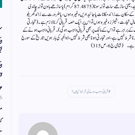
ہے، جس کی مالیت ساڑھے باون تولہ چاندی کی قیمت کے برابر ہے، یعنی ساڑھے سات تولہ سونا (87.4875گرام ) یا ساڑھے باون تولہ چاندی
یا رہائش کے مکان سے زائد مکانات یا جائیدادیں وغیرہ ہوں، یا ضرورت سے زائد گھریلو
 مالِ تجارت، شیئرز وغیرہ ہوں تو اس پر ایک حصہ قربانی کرنا لازم ہے ۔ (تجارتی
سر
یمت کے برابر ہے تو اس کے مالک پر بھی قربانی واجب ہوگی)۔ قربانی واجب ہونے کے
 شرط نہیں ہے، اور تجارتی ہونا بھی شرط نہیں، ذوالحجہ کی بارہویں تاریخ کے سورج
بی
۔ (شامی ج6،ص315)
ٹی
بی
قس
عو
قربانی واجب ہونے کی شرائط کیا ہیں؟
6
مو
کی
ت