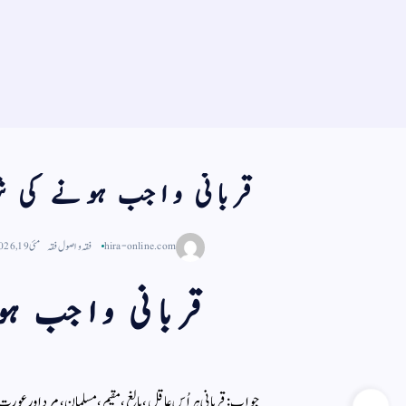
قربانی واجب ہونے کی شر
hira-online.com
فقہ و اصول فقہ
مئی 19, 2026
قربانی واجب ہو
ا
جواب:قربانی ہر اُس عاقل ، بالغ ، مقیم، مسلمان، مرد اور عور