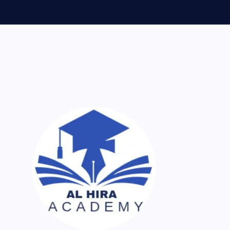
ر اک نسخہ کیمیا ساتھ لایا