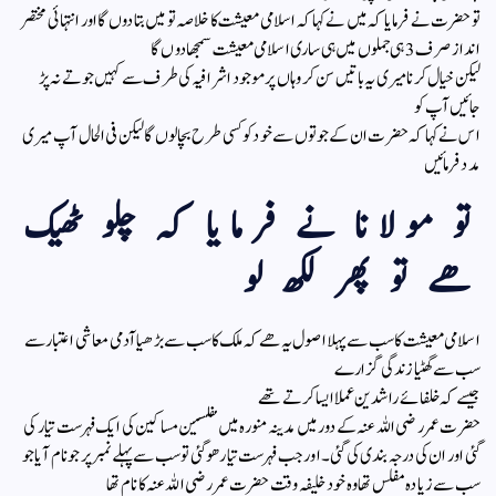
تو حضرت نے فرمایا کہ میں نے کہا کہ اسلامی معیشت کا خلاصہ تو میں بتا دوں گا اور انتہائی مختصر
انداز صرف 3 ہی جملوں میں ہی ساری اسلامی معیشت سمجھا دوں گا
لیکن خیال کرنا میری یہ باتیں سن کر وہاں پر موجود اشرافیہ کی طرف سے کہیں جوتے نہ پڑ
جائیں آپ کو
اس نے کہا کہ حضرت ان کے جوتوں سے خود کو کسی طرح بچا لوں گا لیکن فی الحال آپ میری
مدد فرمائیں
تو مولانا نے فرمایا کہ چلو ٹھیک
ھے تو پھر لکھ لو
اسلامی معیشت کا سب سے پہلا اصول یہ ھے کہ ملک کا سب سے بڑھیا آدمی معاشی اعتبار سے
سب سے گھٹیا زندگی گزارے
جیسے کہ خلفائے راشدین عملا ایسا کرتے تھے
حضرت عمر رضی اللہ عنہ کے دور میں مدینہ منورہ میں مفلسین مساکین کی ایک فہرست تیار کی
گئی اور ان کی درجہ بندی کی گئی۔ اور جب فہرست تیار ھو گئی تو سب سے پہلے نمبر پر جو نام آیا جو
سب سے زیادہ مفلس تھا وہ خود خلیفہ وقت حضرت عمر رضی اللہ عنہ کا نام تھا