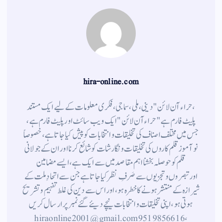
hira-online.com
،حراء آن لائن" دینی ، ملی ، سماجی ، فکری معلومات کے لیے ایک مستند
پلیٹ فارم ہے " حراء آن لائن " ایک ویب سائٹ اور پلیٹ فارم ہے ،
جس میں مختلف اصناف کی تخلیقات و انتخابات کو پیش کیا جاتا ہے ، خصوصاً
نوآموز قلم کاروں کی تخلیقات و نگارشات کو شائع کرنا اور ان کے جولانی
قلم کوحوصلہ بخشنا اہم مقاصد میں سے ایک ہے ، ایسے مضامین
اورتبصروں وتجزیوں سے صَرفِ نظر کیا جاتاہے جن سے اتحادِ ملت کے
شیرازہ کے منتشر ہونے کاخطرہ ہو ، اور اس سے دین کی غلط تفہیم وتشریح
ہوتی ہو، اپنی تخلیقات و انتخابات نیچے دیئے گئے نمبر پر ارسال کریں
، 9519856616 hiraonline2001@gmail.com