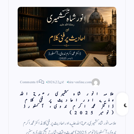
hira-online.com
جون 22, 2026
0 Comments
علامہ انور شاہ کشمیری رحمة الله
عليه اور احادیث پر فنی کلام
ڈاکٹر محمد اکرم ندوی، آكسفورڈ
(نومبر 2025)
علامہ انور شاہ کشمیری رحمة الله عليه اور احادیث پر فنی کلامڈاکٹر محمد اکرم
ندوی، آكسفورڈ (نومبر 2025) محدثِ وقت، شارحِ صحیح بخاری وسننِ