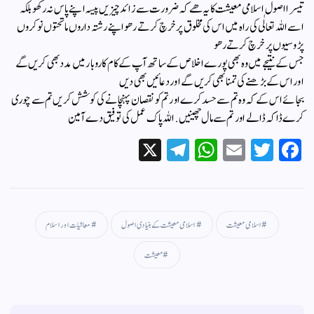
تیسرا اصول اسلامی معیشت کا یہ ھے کہ ضرورت سے زائد چیزیں پیسہ اپنے پاس نہ رکھو بلکہ
اسے اللہ تعالٰی کی راہ میں اس کی مخلوق پر خرچ کرتے رھو اپنے رشتہ داروں ماتحتوں نوکروں
پڑوسیوں پر خرچ کرتے رھو
جس کے نتیجے میں وہ بھی پورے اخلاص کے ساتھ آپ کے کام کاروبار میں مدد بھی کریں گے
اور اس کے بڑھنے کی تمنا بھی کریں گے اور دعائیں بھی دیں
بجائے اس کے کہ وہ تم سے حسد کرے اور تم کو نقصان پہنچانے کی کوشش کریں تم سے چوری
کرے ڈاکہ ڈالے اور تم سے مال چھینیں.اللہ پاک عمل کی توفیق دے آمین
X
Te
W
E
T
Fa
le
ha
m
wi
ce
gr
ts
ail
tte
bo
a
A
r
ok
اسلامی معیشت
اسلامی معیشت کے بنیادی اصول
معاشیات اور اسلام
m
pp
معیشت