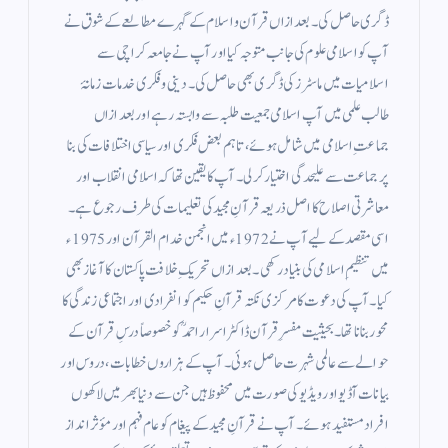
ڈگری حاصل کی۔ بعد ازاں قرآن و اسلام کے گہرے مطالعے کے شوق نے
آپ کو اسلامی علوم کی جانب متوجہ کیا اور آپ نے جامعہ کراچی سے
اسلامیات میں ماسٹرز کی ڈگری بھی حاصل کی۔ دینی و فکری خدمات زمانۂ
طالب علمی میں آپ اسلامی جمعیت طلبہ سے وابستہ رہے اور بعد ازاں
جماعتِ اسلامی میں شامل ہوئے، تاہم بعض فکری اور سیاسی اختلافات کی بنا
پر جماعت سے علیحدگی اختیار کر لی۔ آپ کا یقین تھا کہ اسلامی انقلاب اور
معاشرتی اصلاح کا اصل ذریعہ قرآنِ مجید کی تعلیمات کی طرف رجوع ہے۔
اسی مقصد کے لیے آپ نے 1972ء میں انجمن خدام القرآن اور 1975ء
میں تنظیمِ اسلامی کی بنیاد رکھی۔ بعد ازاں تحریکِ خلافت پاکستان کا آغاز بھی
کیا۔ آپ کی دعوت کا مرکزی نکتہ قرآنِ حکیم کو انفرادی اور اجتماعی زندگی کا
محور بنانا تھا۔ بحیثیت مفسرِ قرآن ڈاکٹر اسرار احمدؒ کو خصوصاً درسِ قرآن کے
حوالے سے عالمی شہرت حاصل ہوئی۔ آپ کے ہزاروں خطابات، دروس اور
بیانات آڈیو اور ویڈیو کی صورت میں محفوظ ہیں جن سے دنیا بھر میں لاکھوں
افراد مستفید ہوئے۔ آپ نے قرآنِ مجید کے پیغام کو عام فہم اور مؤثر انداز