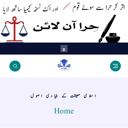
اتر کر حرا سے سوئے قوم آیا - اور
اک نسخہ کیمیا ساتھ لایا
اسلامی معیشت کے بنیادی اصول
Home