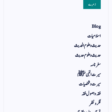
زمرے
Blog
اسلامیات
حدیث و علوم الحدیث
حدیث و علوم حدیث
سفر نامہ
سیرت النبی ﷺ
سیرت و شخصیات
فقہ و اصول فقہ
فکر و نظر