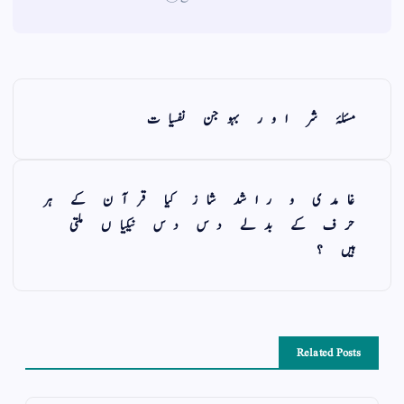
مسئلۂ شر اور بہوجن نفسیات
غامدی و راشد شاز کیا قرآن کے ہر
حرف کے بدلے دس دس نیکیاں ملتی
ہیں ؟
Related Posts