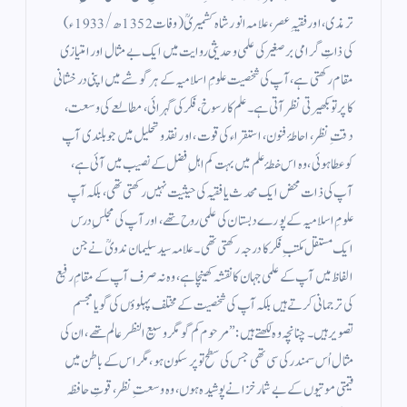
ترمذی، اور فقیہِ عصر، علامہ انور شاہ کشمیریؒ (وفات 1352ھ/1933ء)
کی ذاتِ گرامی برصغیر کی علمی و حدیثی روایت میں ایک بے مثال اور امتیازی
مقام رکھتی ہے، آپ کی شخصیت علومِ اسلامیہ کے ہر گوشے میں اپنی درخشانی
کا پرتو بکھیرتی نظر آتی ہے۔ علم کا رسوخ، فکر کی گہرائی، مطالعے کی وسعت،
دقتِ نظر، احاطۂ فنون، استقراء کی قوت، اور نقد و تحلیل میں جو بلندی آپ
کو عطا ہوئی، وہ اس خطۂ علم میں بہت کم اہلِ فضل کے نصیب میں آئی ہے،
آپ کی ذات محض ایک محدث یا فقیہ کی حیثیت نہیں رکھتی تھی، بلکہ آپ
علومِ اسلامیہ کے پورے دبستان کی علمی روح تھے، اور آپ کی مجلسِ درس
ایک مستقل مکتبِ فکر کا درجہ رکھتی تھی۔ علامہ سید سلیمان ندویؒ نے جن
الفاظ میں آپ کے علمی جہان کا نقشہ کھینچا ہے، وہ نہ صرف آپ کے مقامِ رفیع
کی ترجمانی کرتے ہیں بلکہ آپ کی شخصیت کے مختلف پہلوؤں کی گویا مجسم
تصویر ہیں۔ چنانچہ وہ لکھتے ہیں:”مرحوم کم گو مگر وسیع النظر عالم تھے، ان کی
مثال اُس سمندر کی سی تھی جس کی سطح تو پرسکون ہو، مگر اس کے باطن میں
قیمتی موتیوں کے بے شمار خزانے پوشیدہ ہوں، وہ وسعتِ نظر، قوتِ حافظہ