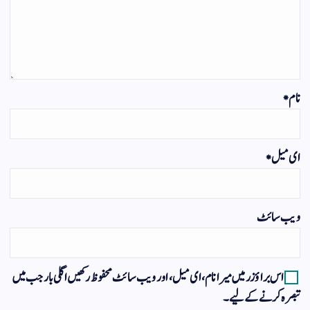
نام
*
ای میل
*
ویب‌ سائٹ
اس براؤزر میں میرا نام، ای میل، اور ویب سائٹ محفوظ رکھیں اگلی بار جب میں
تبصرہ کرنے کےلیے۔