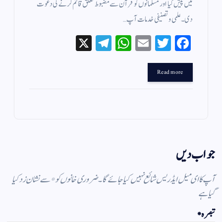
میں پیش کیا اور مسلمانوں کو قرآن سے مضبوط تعلق قائم کرنے کی دعوت
دی۔ علمی و تصنیفی خدمات آپ…
X
Te
W
E
T
Fa
le
ha
m
wi
ce
gr
ts
ail
tte
bo
Read more
a
A
r
ok
m
pp
جواب دیں
آپ کا ای میل ایڈریس شائع نہیں کیا جائے گا۔
ضروری خانوں کو
*
سے نشان زد کیا
گیا ہے
تبصرہ
*