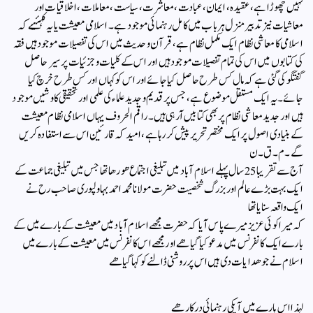
نہیں چھوڑا ہے ، عقیدہ ، ایمان ،عبادت ،معاشرت، سیاست ،معاملات ،اخلاقیات اور
معاشیات نیز تدبیر منزل ہر باب میں کامل رہنمائی موجود ہے ۔ اسلامی معیشت یا یہ کہئیے کہ
اسلامی کا معاشی نظام ایک مکمل نظام ہے ،قرآن و حدیث میں اس کی تفصیلات موجود ہیں فقہ
کی کتابوں میں اس کی تمام تفصیلات موجود ہیں اور اس کے کلیات و جزئیات پر سیر حاصل
گفتگو کی گئی ہے کہ مال کس طرح حاصل کیا جائے اور اس کو کہاں اور کس طرح خرچ کیا
جائے ۔ یہ ایک مستقل موضوع ہے ، جس پر قدیم و جدید علماء کی علمی اور تحقیقی کاوشیں موجود
ہیں اور جدید معاشی نظام پر بھی کتابیں آرہی ہیں ۔ راقم الحروف یہاں اسلامی نظام معیشت
کے بنیادی اصول پر ایک مختصر تحریر پیش کر رہا ہے ، امید کہ قارئین اس سے استفادہ کریں
گے ۔ م۔ ق ۔ن
آج سے تقریبا 25 سال پہلے اسلام آباد میں تبلیغی اجتماع ھو رھا تھا جس میں تبلیغی جماعت کے
ایک بہت بڑے عالم اور بزرگ شخصیت حضرت مولانا محمد احمد بہاولپوری صاحب رح نے
ایک واقعہ سنایا تھا
کہ میرا کوئی عزیز میرے پاس آیا کہ حضرت مجھے اسلام آباد میں معیشت کے بارے میں کے
بارے ایک کانفرنس میں مدعو کیا گیا ھے اور مجھے اس کانفرنس میں معیشت کے بارے میں
اسلام نے جو ھدایات دی ہیں اس پر روشنی ڈالنے کو کہا گیا ھے
لہذا اس بارے میں آپکی رہنمائی درکار ھے