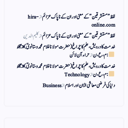
لفظ ” مستشرقین ” کے معنی اور ان کے نا پاک عزائم
از
hira-
online.com
لفظ ” مستشرقین ” کے معنی اور ان کے نا پاک عزائم
از
کلیم الدین
خدمت کا درویش، علم کا چراغ(حضرت مولانا غلام محمد وستانویؒ)✍
: م ، ع ، ن
از
حراء آن لائن
خدمت کا درویش، علم کا چراغ(حضرت مولانا غلام محمد وستانویؒ)✍
: م ، ع ، ن
از
Technology
دنیا کی فرضی معاشی اڑان اور اسلام
از
Business