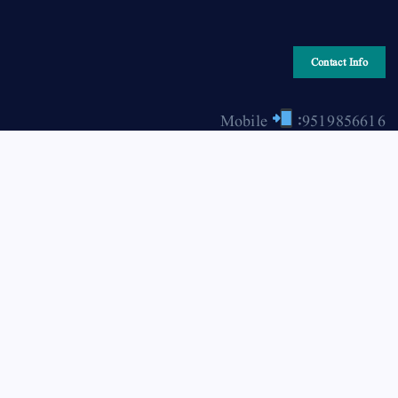
Contact Info
Mobile
:9519856616
Email
: hiraonline2001@gmail.com
Copyright © 2026 HIRA ONLINE / حرا آن لائن | Powered
by Asjad Hassan Nadwi [hira-online.com]
Back to Top