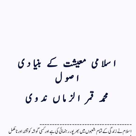
اسلامی معیشت کے بنیادی
اصول
محمد قمر الزماں ندوی
۔۔۔۔۔۔۔۔۔۔۔۔۔۔۔۔۔۔۔۔۔۔۔۔۔۔۔۔۔۔۔۔۔۔۔۔۔
اسلام نے زندگی کے تمام شعبوں میں بھر پور رہنمائی کی ہے اور کسی گوشہ کو تشنہ اور نامکمل