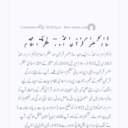
hira-online.com
جون 8, 2026
0 Comments
ڈاکٹر اسرار احمدؒ — ایک عہد
ساز مفسرِ قرآن اور مفکرِ اسلام
ڈاکٹر اسرار احمدؒ — ایک عہد ساز مفسرِ قرآن اور مفکرِ اسلام ڈاکٹر اسرار احمدؒ
(26 اپریل 1932ء – 14 اپریل 2010ء) برصغیر کے ممتاز اسلامی مفکر،
مفسرِ قرآن، داعیِ دین اور بانیِ تنظیمِ اسلامی تھے۔ آپ نے اپنی زندگی
قرآنِ حکیم کے فہم، دعوتِ دین اور اسلامی نظامِ حیات کے احیاء کے لیے
وقف کر دی۔ اپنی علمی گہرائی، خطیبانہ انداز اور قرآنی فکر کے باعث آپ کو
عالمِ اسلام میں غیر معمولی پذیرائی حاصل ہوئی۔ ابتدائی زندگی اور تعلیم ڈاکٹر
اسرار احمدؒ 26 اپریل 1932ء کو ضلع حصار (موجودہ ریاست ہریانہ، بھارت)
میں پیدا ہوئے۔ تقسیمِ ہند کے بعد آپ کا خاندان پاکستان منتقل ہو گیا۔ آپ
نے کنگ ایڈورڈ میڈیکل کالج، لاہور سے 1954ء میں ایم بی بی ایس کی