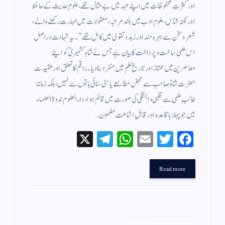
اور کثرتِ محفوظات میں اپنے عہد میں بے مثال تھے، علومِ حدیث کے حافظ
اور نکتہ شناس، علومِ ادب میں بلند مرتبہ، معقولات میں مہارت رکھنے والے،
شعر و سخن سے بہرہ مند اور زہد و تقوى میں کامل تھے” ۔ یہ شہادت دراصل
اس علمی ساخت و پرداخت کا بیان ہے جس نے شاہِ کشمیریؒ کو اپنے
معاصرین میں ممتاز اور تاریخِ علم میں منفرد بنا دیا۔راقم کا تعلق اور عقیدت
حضرت شاہؒ صاحب سے محض مطالعے یا سنی سنائی باتوں سے نہیں، بلکہ زمانۂ
طالبِ علمی سے قلبی وابستگی کی صورت میں قائم ہوا، دارالعلوم ندوۃ العلماء
میں جو پہلا باقاعدہ اور قابلِ اشاعت مضمون…
X
Te
W
E
T
Fa
le
ha
m
wi
ce
gr
ts
ail
tte
bo
Read more
a
A
r
ok
m
pp