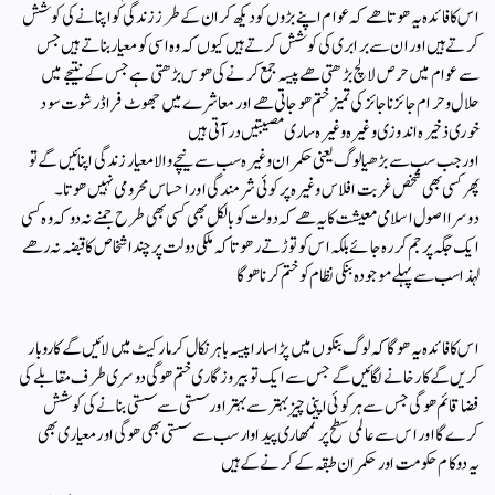
اس کا فائدہ یہ ھوتا ھے کہ عوام اپنے بڑوں کو دیکھ کر ان کے طرز زندگی کو اپنانے کی کوشش
کرتے ہیں اور ان سے برابری کی کوشش کرتے ہیں کیوں کہ وہ اسی کو معیار بناتے ہیں جس
سے عوام میں حرص لالچ بڑھتی ھے پیسہ جمع کرنے کی ھوس بڑھتی ہے جس کے نتیجے میں
حلال و حرام جائز ناجائز کی تمیز ختم ھو جاتی ھے اور معاشرے میں جھوٹ فراڈ رشوت سود
خوری ذخیرہ اندوزی وغیرہ وغیرہ ساری مصیبتیں در آتی ہیں
اور جب سب سے بڑھیا لوگ یعنی حکمران وغیرہ سب سے نیچے والا معیار زندگی اپنائیں گے تو
پھر کسی بھی شخص غربت افلاس وغیرہ پر کوئی شرمندگی اور احساس محرومی نہیں ھوتا۔
دوسرا اصول اسلامی معیشت کا یہ ھے کہ دولت کو بالکل بھی کسی بھی طرح جمنے نہ دو کہ وہ کسی
ایک جگہ پر جم کر رہ جائے بلکہ اس کو توڑتے رھو تاکہ ملکی دولت پر چند اشخاص کا قبضہ نہ رھے
لہذا سب سے پہلے موجودہ بنکی نظام کو ختم کرنا ھوگا
اس کا فائدہ یہ ھوگا کہ لوگ بنکوں میں پڑا سارا پیسہ باہر نکال کر مارکیٹ میں لائیں گے کاروبار
کریں گے کارخانے لگائیں گے جس سے ایک تو بیروزگاری ختم ھوگی دوسری طرف مقابلے کی
فضا قائم ھوگی جس سے ہر کوئی اپنی چیز بہتر سے بہتر اور سستی سے سستی بنانے کی کوشش
کرے گا اور اس سے عالمی سطح پر تمھاری پیداوار سب سے سستی بھی ھوگی اور معیاری بھی
یہ دو کام حکومت اور حکمران طبقہ کے کرنے کے ہیں