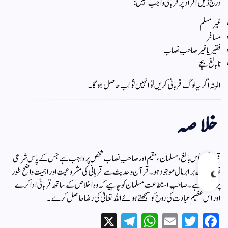
درج ذیل افراد پر قربانی واجب نہیں:
غیر مسلم
مسافر
فقیر یا غیر صاحبِ نصاب
نابالغ بچے
البتہ اگر یہ لوگ قربانی کریں تو انہیں ثواب حاصل ہوگا۔
خلاصہ
قربانی ہر اُس بالغ، مسلمان، مقیم اور صاحبِ نصاب شخص پر واجب ہے جس کے پاس شرعی
نصاب کے برابر مال موجود ہو۔ قرآن و حدیث سے قربانی کی مشروعیت اور اہمیت واضح طور
پر ثابت ہے۔ صاحبِ استطاعت مسلمان کو چاہیے کہ وہ اخلاص کے ساتھ قربانی ادا کرے
اور اس عظیم عبادت کی روح کو سمجھتے ہوئے اللہ تعالیٰ کی رضا حاصل کرے۔
X
Te
W
E
T
Fa