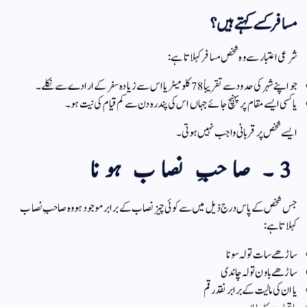
مسافر کسے کہتے ہیں؟
شرعی اعتبار سے وہ شخص مسافر کہلاتا ہے:
جو اپنے شہر کی حدود سے تقریباً 78 کلومیٹر یا اس سے زیادہ سفر کے ارادے سے نکلے۔
یا کسی ایسے مقام پر پہنچ جائے جہاں اس کی پندرہ دن سے کم قیام کی نیت ہو۔
ایسے شخص پر قربانی واجب نہیں ہوتی۔
3۔ صاحبِ نصاب ہونا
جس شخص کے پاس درج ذیل میں سے کوئی چیز نصاب کے برابر موجود ہو وہ صاحبِ نصاب
کہلاتا ہے:
ساڑھے سات تولہ سونا
ساڑھے باون تولہ چاندی
یا ان کی مالیت کے برابر نقد رقم