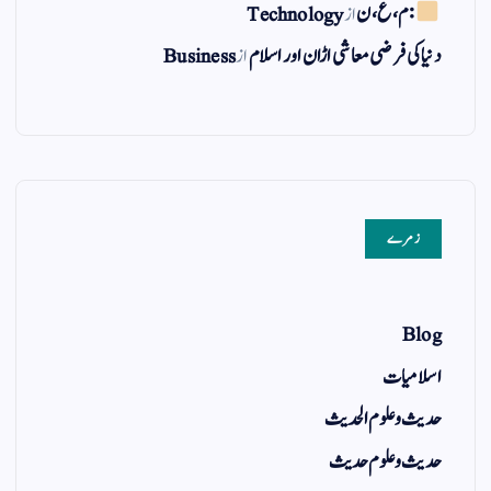
: م ، ع ، ن
از
Technology
دنیا کی فرضی معاشی اڑان اور اسلام
از
Business
زمرے
Blog
اسلامیات
حدیث و علوم الحدیث
حدیث و علوم حدیث