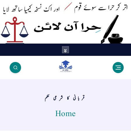
اتر کر حرا سے سوئے قوم آیا - اور
اک نسخہ کیمیا ساتھ لایا
قربانی کا شرعی حکم
Home