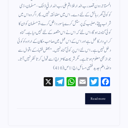
المستاجر دون قصد رب الدار فلا اثم على رب الدار في ذالك – مسلمان ، ذمی
کو کوئی گھر رہائش کے لئے دے ۔ اس میں مضائقہ نہیں ۔ پھر اگر وہ اس میں
شراب پیتے ، صلیب کی پرستش کرے یا سور داخل کرے ، تو مسلمان کو ان کا
کوئی گناہ نہ ہوگا، اس لئے کہ اس نے اس مقصد کے لئے نہیں دیا ہے ۔ گناہ
کرایہ دار کا عمل ہے اور اس کے اس عمل میں صاحب مکان کے ارادہ کو کوئی
دخل نہیں ہے ۔ اس لئے اس پر کوئی گناہ نہیں ۔ " بعض فقہاء کے اقوال سے
جواز بھی معلوم ہوتا ہے ۔ مگر شریعت کا مزاج اسے قبول کرتا نظر نہیں آتا ۔
واللہ اعلم جدید فقہی مسائل : ج : 1 ص ( 410 )
X
Te
W
E
T
Fa
le
ha
m
wi
ce
gr
ts
ail
tte
bo
Read more
a
A
r
ok
m
pp