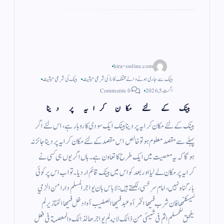
hira-online.com
بینک سے جاری ہونے والے مختلف کارڈ کی شرعی حیثیت
بینک کی شرعی حیثیت
اگست 5, 2026
0 Comments
بینک کے لئے مکان کرایہ پر دینا
بینک کے لئے مکان کرایہ پر دینا بینک ایک سودی کاروبار ہے ، اس لئے اگر
پہلے سے مقصد معلوم ہو تو خالص اس مقصد کے لئے مکان کرایہ پر دینا جائز نہ
ہو گا کہ یہ معصیت میں ایک طرح کا تعاون ہے ۔ ہاں اگر یوں ہی کسی نے
کرایہ پر مکان لے لیا اور بعد کو اس میں بینک قائم ار دیا ۔ تو اب اس پر کوئی
بار گناہ نہیں ، امام سرخسی، لکھتے ہیں : لاباس بان يواجر المسلم دارا من الزمي
ليسكنها فان شرب فيها الخمر أو عبد فيها الصليب أوادخل فيها الخنازير لم
يلحق للمسلم اثم فى شيئى من ذالك لانه لم يواجرها لذالك والمعصية فى فعل