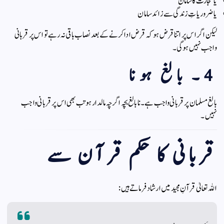
یا تجارت کا سامان
یا ضروریاتِ زندگی سے زائد سامان
لیکن اگر اس پر اتنا قرض ہو کہ قرض ادا کرنے کے بعد نصاب باقی نہ رہے تو اس پر قربانی
واجب نہیں ہوگی۔
4۔ بالغ ہونا
بالغ مسلمان پر قربانی واجب ہے۔ نابالغ بچہ اگرچہ مالدار ہو تب بھی اس پر قربانی واجب
نہیں۔
قربانی کا حکم قرآن سے
اللہ تعالیٰ قرآنِ مجید میں ارشاد فرماتے ہیں: