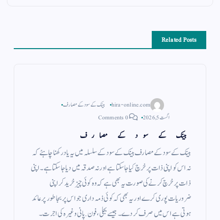
Related Posts
hira-online.com
بینک کے سود کے مصارف
اگست 5, 2026
0 Comments
بینک کے سود کے مصارف
بینک کے سود کے مصارف بینک کے سود کے سلسلہ میں یہ یاد رکھنا چاہئے کہ
نہ اس کو اپنی ذات پر خرچ کیا جاسکتا ہے اور نہ صدقہ میں دیا جا سکتا ہے ۔ اپنی
ذات پر خرچ کرنے کی صورت یہ بھی ہے کہ وہ کوئی چیز خرید کر اپنی
ضروریات پوری کرے اور یہ بھی کہ کوئی ذمہ داری جو اس پر بجا طور پر عائد
ہوتی ہے اس میں صرف کر دے ۔ جیسے بجلی ، فون . پانی وغیرہ کی اجرت ۔