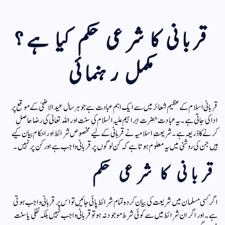
قربانی کا شرعی حکم کیا ہے؟
مکمل رہنمائی
قربانی اسلام کے عظیم شعائر میں سے ایک اہم عبادت ہے جو ہر سال عید الاضحیٰ کے موقع پر
ادا کی جاتی ہے۔ یہ عبادت حضرت ابراہیم علیہ السلام کی سنت اور اللہ تعالیٰ کی رضا حاصل
کرنے کا ذریعہ ہے۔ شریعتِ اسلامیہ نے قربانی کے لیے مخصوص شرائط اور احکام بیان کیے
ہیں جن کی روشنی میں یہ معلوم ہوتا ہے کہ کن لوگوں پر قربانی واجب ہے اور کن پر نہیں۔
قربانی کا شرعی حکم
اگر کسی مسلمان میں شریعت کی بیان کردہ تمام شرائط پائی جائیں تو اس پر قربانی واجب ہوتی
ہے۔ اور اگر ان شرائط میں سے کوئی شرط موجود نہ ہو تو قربانی واجب نہیں بلکہ نفلی یا سنت