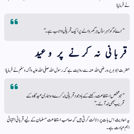
نے فرمایا:
“اے لوگو! ہر سال ہر گھر والے پر ایک قربانی واجب ہے۔”
قربانی نہ کرنے پر وعید
حضرت ابو ہریرہ رضی اللہ عنہ سے روایت ہے کہ رسول اللہ صلی اللہ علیہ وآلہ وسلم نے فرمایا:
“جو شخص استطاعت رکھنے کے باوجود قربانی نہ کرے وہ ہماری عیدگاہ کے
قریب بھی نہ آئے۔”
یہ احادیث اس بات پر دلالت کرتی ہیں کہ صاحبِ استطاعت مسلمان کے لیے قربانی انتہائی
اہم عبادت ہے۔