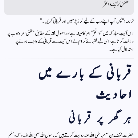
فَصَلِّ لِرَبِّكَ وَانْحَرْ
ترجمہ: “پس آپ اپنے رب کے لیے نماز پڑھیں اور قربانی کریں۔”
اس آیتِ مبارکہ میں “وَانْحَرْ” امر کا صیغہ ہے اور اصولِ فقہ کے مطابق مطلق امر وجوب پر
دلالت کرتا ہے، اسی لیے فقہائے کرام نے اس آیت سے قربانی کے واجب ہونے پر
استدلال کیا ہے۔
قربانی کے بارے میں
احادیث
ہر گھر پر قربانی
حضرت مخنف بن سلیم رضی اللہ عنہ روایت کرتے ہیں کہ رسول اللہ صلی اللہ علیہ وآلہ وسلم