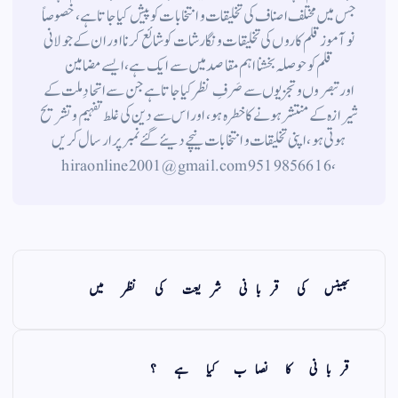
جس میں مختلف اصناف کی تخلیقات و انتخابات کو پیش کیا جاتا ہے ، خصوصاً
نوآموز قلم کاروں کی تخلیقات و نگارشات کو شائع کرنا اور ان کے جولانی
قلم کوحوصلہ بخشنا اہم مقاصد میں سے ایک ہے ، ایسے مضامین
اورتبصروں وتجزیوں سے صَرفِ نظر کیا جاتاہے جن سے اتحادِ ملت کے
شیرازہ کے منتشر ہونے کاخطرہ ہو ، اور اس سے دین کی غلط تفہیم وتشریح
ہوتی ہو، اپنی تخلیقات و انتخابات نیچے دیئے گئے نمبر پر ارسال کریں
، 9519856616 hiraonline2001@gmail.com
بھینس کی قربانی شریعت کی نظر میں
قربانی کا نصاب کیا ہے ؟