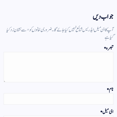
جواب دیں
آپ کا ای میل ایڈریس شائع نہیں کیا جائے گا۔
ضروری خانوں کو
*
سے نشان زد کیا
گیا ہے
تبصرہ
*
نام
*
ای میل
*