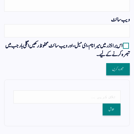
ویب‌ سائٹ
اس براؤزر میں میرا نام، ای میل، اور ویب سائٹ محفوظ رکھیں اگلی بار جب میں
تبصرہ کرنے کےلیے۔