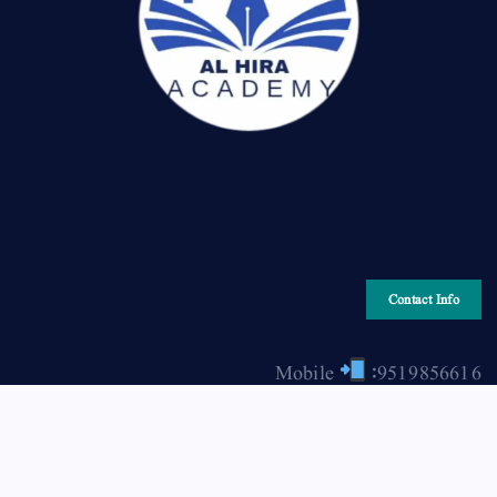
Contact Info
Mobile
:9519856616
Email
: hiraonline2001@gmail.com