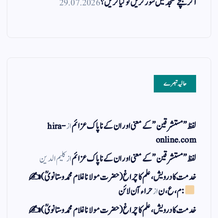
اگر بچے مسجد میں شور کریں تو کیا کریں؟
29.07.2026
حالیہ تبصرے
لفظ ” مستشرقین ” کے معنی اور ان کے نا پاک عزائم
از
hira-
online.com
لفظ ” مستشرقین ” کے معنی اور ان کے نا پاک عزائم
از
کلیم الدین
خدمت کا درویش، علم کا چراغ(حضرت مولانا غلام محمد وستانویؒ)✍
: م ، ع ، ن
از
حراء آن لائن
خدمت کا درویش، علم کا چراغ(حضرت مولانا غلام محمد وستانویؒ)✍