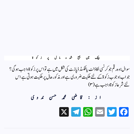
بینک میں جمع شدہ مال پر زکوۃ
سوال: وہ رقم جو کرنسی اکاؤنٹ یا فکسڈ ڈپازٹ کی شکل میں ہے تو اس پر زکوۃ واجب ہو گی ؟
جواب: وجوب زکوۃ کے لئے ملکیت ضروری ہے اور مذکورہ مال پر ملکیت ہوتی ہے اس
لئےشرعا ز کوۃ واجب ہے (۳)
از : قاضی محمد حسن ندوی
X
Te
W
E
T
Fa
le
ha
m
wi
ce
gr
ts
ail
tte
bo