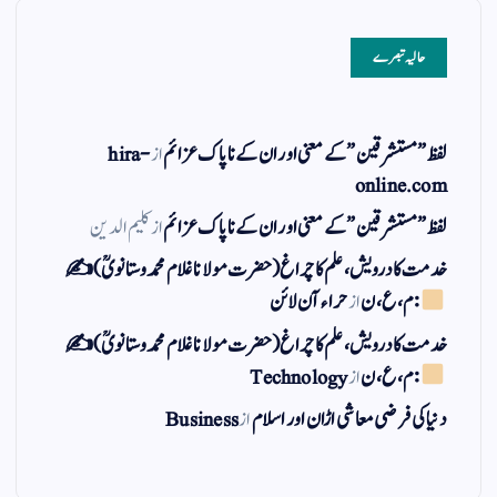
حالیہ تبصرے
لفظ ” مستشرقین ” کے معنی اور ان کے نا پاک عزائم
از
hira-
online.com
لفظ ” مستشرقین ” کے معنی اور ان کے نا پاک عزائم
از
کلیم الدین
خدمت کا درویش، علم کا چراغ(حضرت مولانا غلام محمد وستانویؒ)✍
: م ، ع ، ن
از
حراء آن لائن
خدمت کا درویش، علم کا چراغ(حضرت مولانا غلام محمد وستانویؒ)✍
: م ، ع ، ن
از
Technology
دنیا کی فرضی معاشی اڑان اور اسلام
از
Business