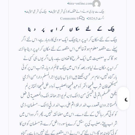
hira-online.com
بینک سے جاری ہونے والے مختلف کارڈ کی شرعی حیثیت
بینک کی شرعی حیثیت
اگست 5, 2026
0 Comments
بینک کے لئے مکان کرایہ پر دینا
بینک کے لئے مکان کرایہ پر دینا بینک ایک سودی کاروبار ہے ، اس لئے اگر
پہلے سے مقصد معلوم ہو تو خالص اس مقصد کے لئے مکان کرایہ پر دینا جائز نہ
ہو گا کہ یہ معصیت میں ایک طرح کا تعاون ہے ۔ ہاں اگر یوں ہی کسی نے
کرایہ پر مکان لے لیا اور بعد کو اس میں بینک قائم ار دیا ۔ تو اب اس پر کوئی
بار گناہ نہیں ، امام سرخسی، لکھتے ہیں : لاباس بان يواجر المسلم دارا من الزمي
ليسكنها فان شرب فيها الخمر أو عبد فيها الصليب أوادخل فيها الخنازير لم
يلحق للمسلم اثم فى شيئى من ذالك لانه لم يواجرها لذالك والمعصية فى فعل
المستاجر دون قصد رب الدار فلا اثم على رب الدار في ذالك – مسلمان ، ذمی
کو کوئی گھر رہائش کے لئے دے ۔ اس میں مضائقہ نہیں ۔ پھر اگر وہ اس میں
شراب پیتے ، صلیب کی پرستش کرے یا سور داخل کرے ، تو مسلمان کو ان کا
کوئی گناہ نہ ہوگا، اس لئے کہ اس نے اس مقصد کے لئے نہیں دیا ہے ۔ گناہ