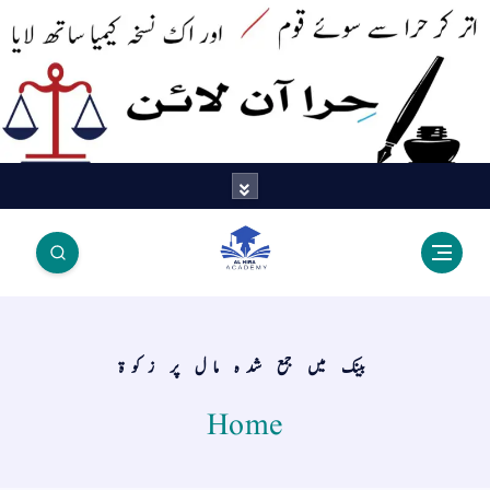
اتر کر حرا سے سوئے قوم آیا - اور
اک نسخہ کیمیا ساتھ لایا
بینک میں جمع شدہ مال پر زکوۃ
Home