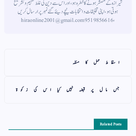
شیرازہ کے منتشر ہونے کاخطرہ ہو ، اور اس سے دین کی غلط تفہیم وتشریح
ہوتی ہو، اپنی تخلیقات و انتخابات نیچے دیئے گئے نمبر پر ارسال کریں
، 9519856616 hiraonline2001@gmail.com
اسقاط حمل کا مسئلہ
جس مال پر قبضہ نہیں کیا اس کی زکوۃ
Related Posts