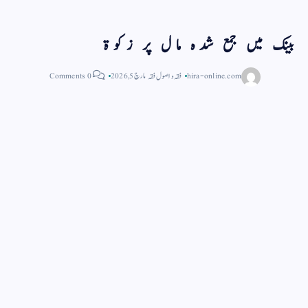
بینک میں جمع شدہ مال پر زکوۃ
hira-online.com
فقہ و اصول فقہ
مارچ 5, 2026
0 Comments