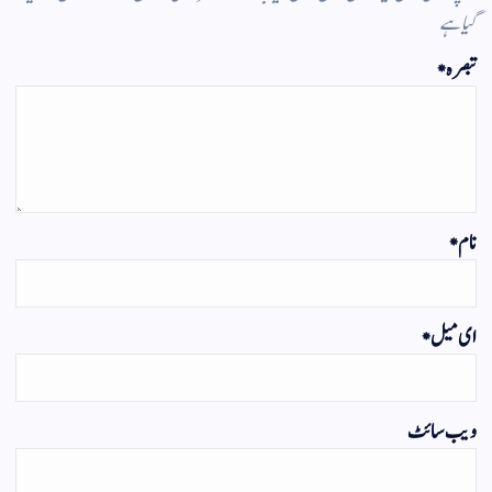
گیا ہے
تبصرہ
*
نام
*
ای میل
*
ویب‌ سائٹ