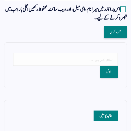
اس براؤزر میں میرا نام، ای میل، اور ویب سائٹ محفوظ رکھیں اگلی بار جب میں
تبصرہ کرنے کےلیے۔
حالیہ پوسٹیں