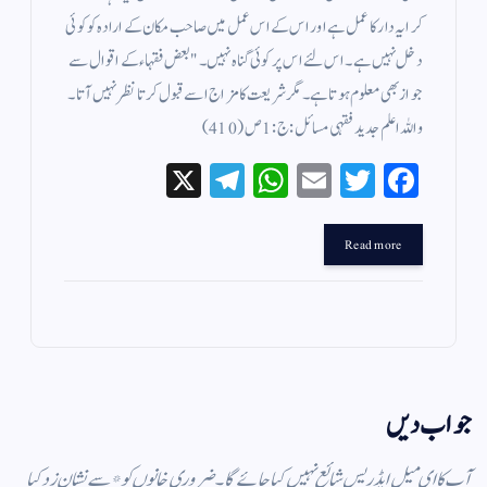
کرایہ دار کا عمل ہے اور اس کے اس عمل میں صاحب مکان کے ارادہ کو کوئی
دخل نہیں ہے ۔ اس لئے اس پر کوئی گناہ نہیں ۔ " بعض فقہاء کے اقوال سے
جواز بھی معلوم ہوتا ہے ۔ مگر شریعت کا مزاج اسے قبول کرتا نظر نہیں آتا ۔
واللہ اعلم جدید فقہی مسائل : ج : 1 ص ( 410 )
X
Te
W
E
T
Fa
le
ha
m
wi
ce
gr
ts
ail
tte
bo
Read more
a
A
r
ok
m
pp
جواب دیں
آپ کا ای میل ایڈریس شائع نہیں کیا جائے گا۔
ضروری خانوں کو
*
سے نشان زد کیا