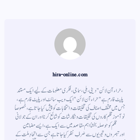
a
A
r
ok
m
pp
hira-online.com
،حراء آن لائن" دینی ، ملی ، سماجی ، فکری معلومات کے لیے ایک مستند
پلیٹ فارم ہے " حراء آن لائن " ایک ویب سائٹ اور پلیٹ فارم ہے ،
جس میں مختلف اصناف کی تخلیقات و انتخابات کو پیش کیا جاتا ہے ، خصوصاً
نوآموز قلم کاروں کی تخلیقات و نگارشات کو شائع کرنا اور ان کے جولانی
قلم کوحوصلہ بخشنا اہم مقاصد میں سے ایک ہے ، ایسے مضامین
اورتبصروں وتجزیوں سے صَرفِ نظر کیا جاتاہے جن سے اتحادِ ملت کے