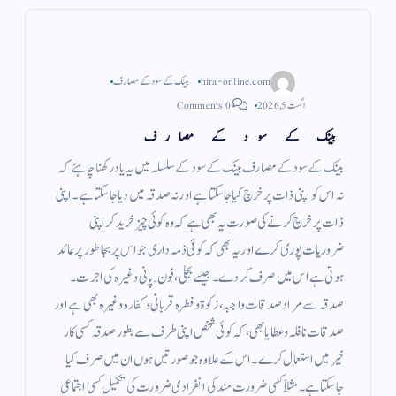
hira-online.com
بینک کے سود کے مصارف
اگست 5, 2026
0 Comments
بینک کے سود کے مصارف
بینک کے سود کے مصارف بینک کے سود کے سلسلہ میں یہ یاد رکھنا چاہئے کہ
نہ اس کو اپنی ذات پر خرچ کیا جاسکتا ہے اور نہ صدقہ میں دیا جا سکتا ہے ۔ اپنی
ذات پر خرچ کرنے کی صورت یہ بھی ہے کہ وہ کوئی چیز خرید کر اپنی
ضروریات پوری کرے اور یہ بھی کہ کوئی ذمہ داری جو اس پر بجا طور پر عائد
ہوتی ہے اس میں صرف کر دے ۔ جیسے بجلی ، فون . پانی وغیرہ کی اجرت ۔
صدقہ سے مراد صدقات واجبہ ، زکوة و فطرہ قربانی و کفارہ وغیرہ بھی ہے اور
صدقات نافلہ و عطایا بھی ، کہ کوئی شخص اپنی طرف سے بطور صدقہ کسی کار
خیر میں استعمال کرے ۔ اس کے علاوہ جو صورتیں ہوں ان میں صرف کیا
جاسکتا ہے ۔ مثلاً کسی ضرورت مند کی انفرادی ضرورت کی تکمیل کسی اجتماعی