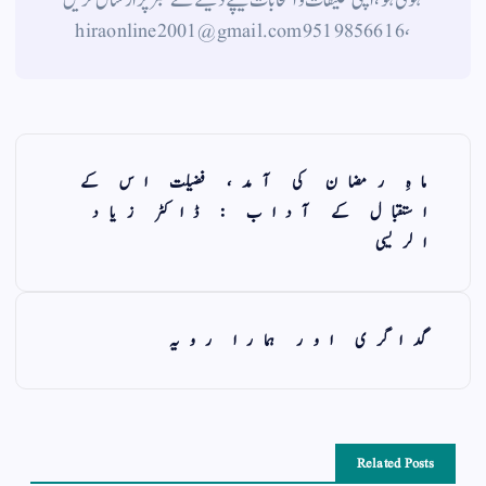
ہوتی ہو، اپنی تخلیقات و انتخابات نیچے دیئے گئے نمبر پر ارسال کریں
، 9519856616 hiraonline2001@gmail.com
ماہِ رمضان کی آمد، فضیلت اس کے
استقبال کے آداب : ڈاکٹر زیاد
الریسی
گداگری اور ہمارا رویہ
Related Posts