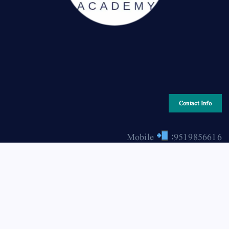
Contact Info
Mobile
:9519856616
Email
: hiraonline2001@gmail.com
Copyright © 2026 HIRA ONLINE / حرا آن لائن | Powered
by Asjad Hassan Nadwi [hira-online.com]