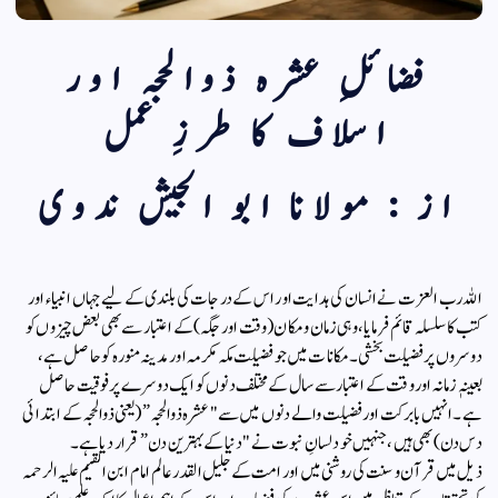
فضائلِ عشرہ ذوالحجہ اور
اسلاف کا طرزِ عمل
از : مولانا ابو الجیش ندوی
​اللہ رب العزت نے انسان کی ہدایت اور اس کے درجات کی بلندی کے لیے جہاں انبیاء اور
کتب کا سلسلہ قائم فرمایا، وہی زمان و مکان (وقت اور جگہ) کے اعتبار سے بھی بعض چیزوں کو
دوسروں پر فضیلت بخشی۔ مکانات میں جو فضیلت مکہ مکرمہ اور مدینہ منورہ کو حاصل ہے،
بعینہٖ زمانہ اور وقت کے اعتبار سے سال کے مختلف دنوں کو ایک دوسرے پر فوقیت حاصل
ہے۔ انہیں بابرکت اور فضیلت والے دنوں میں سے "عشرہ ذوالحجہ” (یعنی ذوالحجہ کے ابتدائی
دس دن) بھی ہیں، جنہیں خود لسانِ نبوت نے "دنیا کے بہترین دن” قرار دیا ہے۔
​ذیل میں قرآن و سنت کی روشنی میں اور امت کے جلیل القدر عالم امام ابن القيم علیہ الرحمہ