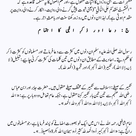
مطہرات سے بھی روزوں کا اثبات منقول ہے، اور علمِ اصول کا یہ مسلمہ قاعدہ ہے کہ
"المُثبِتُ مُقَدَّمٌ عَلَى النَّافِي” (یعنی ثبوت پیش کرنے والی روایت، انکار کرنے والی روایت پر
مقدم ہوتی ہے)۔ لہذا ان دنوں میں روزہ رکھنا سنت اور باعثِ اجر ہے۔
​ج: دعا اور ذکرِ الٰہی کا اہتمام
​رسول اللہ صلی اللہ علیہ وسلم ان دنوں میں کثرت سے دعا فرماتے اور مسلمانوں کو کثرتِ ذکر
کا حکم دیتے۔ احادیث کے مطابق ان دنوں میں تین کلمات کی کثرت کرنی چاہیے: تہلیل (لا
إله إلا الله)، تکبیر (الله أكبر)، اور تحمید (الحمد لله)۔
​تکبیر کے صیغے: اسلاف سے تکبیر کے مختلف صیغے منقول ہیں۔ حضرت جابر اور ابن عباس
رضی اللہ عنہم سے تین تین بار تکبیر کہنا منقول ہے، جبکہ عام تعامل دو دو بار پر ہے: «الله
أكبر الله أكبر، لا إله إلا الله، والله أكبر ولله الحمد»۔
​امام شافعی رحمہ اللہ نے اس میں ایک خوبصورت اضافے کو پسند فرمایا ہے، جو مسلمانوں میں
رائج ہے: «الله أكبر كبيراً، والحمد لله كثيراً، وسبحان الله بكرة وأصيلاً…»۔