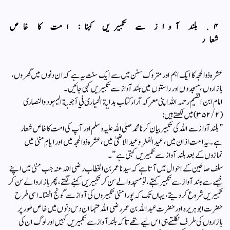
​۴. بلند آواز سے تکبیریں کہنا: امت کا خاص
شعار
​عشرہ ذوالحجہ کا ایک اہم اور متروک سنن میں سے ایک سنت یہ ہے کہ ان دنوں میں گھروں،
بازاروں، مسجدوں اور راستوں میں بلند آواز سے تکبیریں کہی جائیں۔
​امام ابن القيم رحمہ اللہ اپنی معرکہ آراء کتاب ہداية الحيارى في أجوبة اليہود والنصارى
(۲/ ۳۵۲) میں لکھتے ہیں:
​”بلند آواز سے اللہ کی تکبیر بیان کرنا محمد صلی اللہ علیہ وسلم اور آپ کی امت کا خاص شعار
ہے۔ یہ امت اذان میں، عید الفطر و عید الاضحیٰ میں، عشرہ ذوالحجہ میں اور ایامِ منیٰ میں
نمازوں کے بعد بلند آواز سے تکبیریں کہتی ہے”۔
​سلف صالحین کے احوال میں آتا ہے کہ سیدنا عمر بن الخطاب رضی اللہ عنہ جب منیٰ میں اپنے
خیمے سے بلند آواز سے تکبیر کہتے، تو مسجد والے سن کر تکبیریں کہنے لگتے، پھر بازار والے سن کر
تکبیریں شروع کر دیتے، یہاں تک کہ پورا منیٰ تکبیروں کی آواز سے گونج اٹھتا۔ اسی طرح
حضرت ابو ہریرہ اور حضرت عبد اللہ بن عمر رضی اللہ عنہما ان دس دنوں میں خاص طور پر
بازاروں کی طرف نکلتے ہی اس لیے تھے تاکہ بلند آواز سے تکبیریں کہیں اور لوگ ان کی