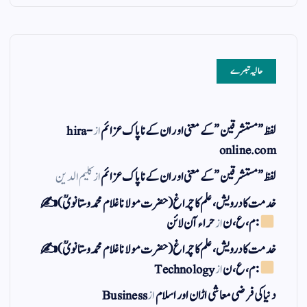
حالیہ تبصرے
لفظ ” مستشرقین ” کے معنی اور ان کے نا پاک عزائم
از
hira-
online.com
لفظ ” مستشرقین ” کے معنی اور ان کے نا پاک عزائم
از
کلیم الدین
خدمت کا درویش، علم کا چراغ(حضرت مولانا غلام محمد وستانویؒ)✍
: م ، ع ، ن
از
حراء آن لائن
خدمت کا درویش، علم کا چراغ(حضرت مولانا غلام محمد وستانویؒ)✍
: م ، ع ، ن
از
Technology
دنیا کی فرضی معاشی اڑان اور اسلام
از
Business