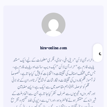
hira-online.com
،حراء آن لائن" دینی ، ملی ، سماجی ، فکری معلومات کے لیے ایک مستند
پلیٹ فارم ہے " حراء آن لائن " ایک ویب سائٹ اور پلیٹ فارم ہے ،
جس میں مختلف اصناف کی تخلیقات و انتخابات کو پیش کیا جاتا ہے ، خصوصاً
نوآموز قلم کاروں کی تخلیقات و نگارشات کو شائع کرنا اور ان کے جولانی
قلم کوحوصلہ بخشنا اہم مقاصد میں سے ایک ہے ، ایسے مضامین
اورتبصروں وتجزیوں سے صَرفِ نظر کیا جاتاہے جن سے اتحادِ ملت کے
شیرازہ کے منتشر ہونے کاخطرہ ہو ، اور اس سے دین کی غلط تفہیم وتشریح