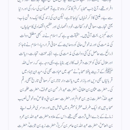
افراد تھے، آج جب صحابۂ کرامؓ کا تذکرہ ہوتا ہے تو عموماً ان کی سادگی اور دنیا
سے بے رغبتی کا ذکر نمایاں کیا جاتا ہے، لیکن ان کی زندگی کا ایک روشن باب،
یعنی تجارت، معاشی خود کفالت، خود انحصاری اور عظیم اقتصادی کامیابیاں،
بہت کم زیر بحث آتی ہیں۔ حقیقت یہ ہے کہ اسلام نے نہ کبھی مطلق دولت
کی مذمت کی اور نہ خوش حالی کو روحانیت کے منافی قرار دیا، اسلام نے ناجائز
ذرائع سے حاصل کی گئی دولت کی مذمت کی ہے، جبکہ محنت، تجارت، دیانت
اور حلال کمائی کو عزت وشرف کا ذریعہ بنایا ہے، یہی وجہ ہے کہ رسول اللہ
ﷺ کے تربیت یافتہ صحابہؓ نے مسجد میں عبادت بھی کی، میدانِ جہاد میں
قربانیاں بھی دیں اور بازار میں دیانت دار تاجر بن کر معاشی تاریخ بھی رقم
کی۔ حضرت عثمان بن عفانؓ، حضرت عبدالرحمن بن عوفؓ، حضرت طلحہ بن
عبیداللہؓ، حضرت زبیر بن عوامؓ اور حضرت سعد بن ابی وقاصؓ وہ خوش نصیب
صحابہ ہیں جو ایک طرف عشرۂ مبشرہ میں شامل ہیں اور دوسری طرف اپنے
زمانے کے بڑے اہلِ ثروت بھی تھے، اس کے علاوہ حضرت عبداللہ بن عمرو
بن العاصؓ، حضرت عبداللہ بن عامر بن کریزؓ، حضرت زید بن ثابتؓ، حضرت