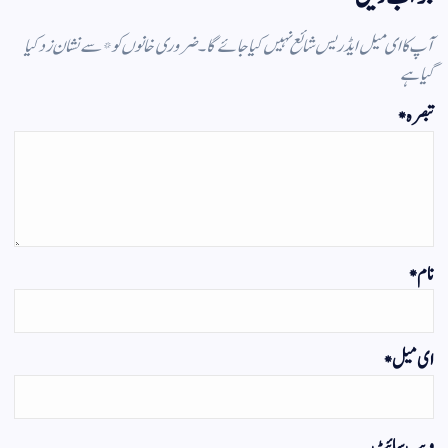
آپ کا ای میل ایڈریس شائع نہیں کیا جائے گا۔
ضروری خانوں کو
*
سے نشان زد کیا
گیا ہے
تبصرہ
*
نام
*
ای میل
*
ویب‌ سائٹ