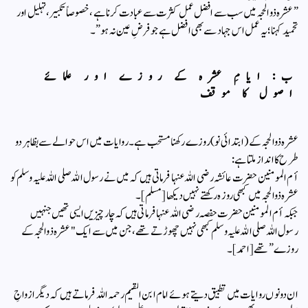
​”عشرہ ذوالحجہ میں سب سے افضل عمل کثرت سے عبادت کرنا ہے، خصوصاً تکبیر، تہلیل اور
تحمید کہنا؛ یہ عمل اس جہاد سے بھی افضل ہے جو فرضِ عین نہ ہو”۔
​ب: ایامِ عشرہ کے روزے اور علمائے
اصول کا موقف
​عشرہ ذوالحجہ کے (ابتدائی نو) روزے رکھنا مستحب ہے۔ روایات میں اس حوالے سے بظاہر دو
طرح کا انداز ملتا ہے:
​أم المومنین حضرت عائشہ رضی اللہ عنہا فرماتی ہیں کہ میں نے رسول اللہ صلی اللہ علیہ وسلم کو
عشرہ ذوالحجہ میں کبھی روزہ رکھتے نہیں دیکھا [مسلم]۔
​جبکہ أم المومنین حضرت حفصہ رضی اللہ عنہا فرماتی ہیں کہ چار چیزیں ایسی تھیں جنہیں
رسول اللہ صلی اللہ علیہ وسلم کبھی نہیں چھوڑتے تھے، جن میں سے ایک "عشرہ ذوالحجہ کے
روزے” تھے [احمد]۔
​ان دونوں روایات میں تطبیق دیتے ہوئے امام ابن القيم رحمہ اللہ فرماتے ہیں کہ دیگر ازواجِ