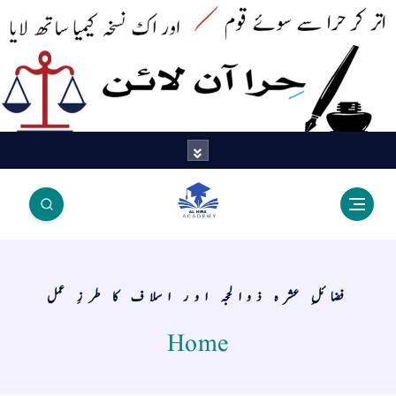
اتر کر حرا سے سوئے قوم آیا - اور
اک نسخہ کیمیا ساتھ لایا
فضائلِ عشرہ ذوالحجہ اور اسلاف کا طرزِ عمل
Home