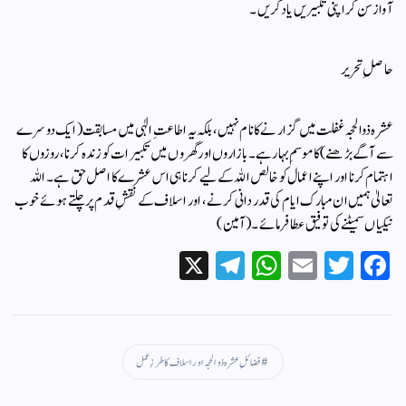
آواز سن کر اپنی تکبیریں یاد کریں۔
​حاصلِ تحریر
​عشرہ ذوالحجہ غفلت میں گزارنے کا نام نہیں، بلکہ یہ اطاعتِ الٰہی میں مسابقت (ایک دوسرے
سے آگے بڑھنے) کا موسمِ بہار ہے۔ بازاروں اور گھروں میں تکبیرات کو زندہ کرنا، روزوں کا
اہتمام کرنا اور اپنے اعمال کو خالص اللہ کے لیے کرنا ہی اس عشرے کا اصل حق ہے۔ اللہ
تعالیٰ ہمیں ان مبارک ایام کی قدر دانی کرنے، اور اسلاف کے نقشِ قدم پر چلتے ہوئے خوب
نیکیاں سمیٹنے کی توفیق عطا فرمائے۔ (آمین)
X
Te
W
E
T
Fa
le
ha
m
wi
ce
gr
ts
ail
tte
bo
a
A
r
ok
فضائلِ عشرہ ذوالحجہ اور اسلاف کا طرزِ عمل
m
pp