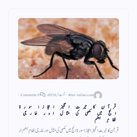
hira-online.com
اگست 7, 2026
0 Comments
قرآن کا حیرت انگیز اعجاز: سورۃ
الحج میں مکھی کی مثال اور خارجی
نظامِ ہضم
قرآن کا حیرت انگیز اعجاز: سورۃ الحج میں مکھی کی مثال اور خارجی نظامِ ہضم از