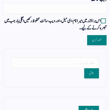
اس براؤزر میں میرا نام، ای میل، اور ویب سائٹ محفوظ رکھیں اگلی بار جب میں
تبصرہ کرنے کےلیے۔