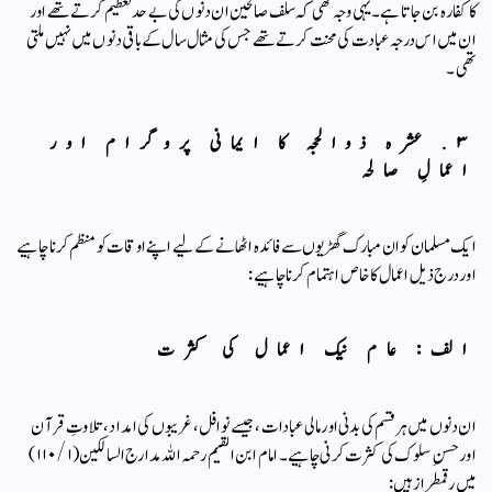
کا کفارہ بن جاتا ہے۔ یہی وجہ تھی کہ سلف صالحین ان دنوں کی بے حد تعظیم کرتے تھے اور
ان میں اس درجہ عبادت کی محنت کرتے تھے جس کی مثال سال کے باقی دنوں میں نہیں ملتی
تھی۔
​۳. عشرہ ذوالحجہ کا ایمانی پروگرام اور
اعمالِ صالحہ
​ایک مسلمان کو ان مبارک گھڑیوں سے فائدہ اٹھانے کے لیے اپنے اوقات کو منظم کرنا چاہیے
اور درج ذیل اعمال کا خاص اہتمام کرنا چاہیے:
​الف: عام نیک اعمال کی کثرت
​ان دنوں میں ہر قسم کی بدنی اور مالی عبادات، جیسے نوافل، غریبوں کی امداد، تلاوتِ قرآن
اور حسنِ سلوک کی کثرت کرنی چاہیے۔ امام ابن القيم رحمہ اللہ مدارج السالکین (۱/ ۱۱۰)
میں رقمطراز ہیں: