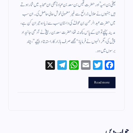
یعلیٰ بن امیہؓ اور حضرت قیس بن سعد بن عبادہؓ بھی ان صحابہ میں شمار ہوتے
ہیں جنہوں نے حلال ذرائع سے غیر معمولی خوش حالی حاصل کی۔ ان سب
میں حضرت عبدالرحمن بن عوفؓ کی داستان سب سے زیادہ حیران کن ہے،
مدینہ پہنچے تو ان کے پاس کچھ نہ تھا، حضرت سعد بن ربیعؓ نے آدھی جائیداد
پیش کی، مگر انہوں نے فرمایا: "مجھے صرف بازار کا راستہ بتا دیجیے”، چند
برسوں میں وہ…
X
Te
W
E
T
Fa
le
ha
m
wi
ce
gr
ts
ail
tte
bo
Read more
a
A
r
ok
m
pp
جواب دیں