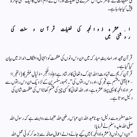
کی تحقیقات کے تناظر میں اس عشرے کی فضیلت اور اس کے اہم اعمال کا ایک علمی جائزہ
پیش کیا جا رہا ہے۔
​۱. عشرہ ذوالحجہ کی فضیلت قرآن و سنت کی
روشنی میں
​قرآن مجید اور احادیثِ مبارکہ میں ان دس دنوں کی عظمت کو انتہائی واشگاف انداز میں بیان
کیا گیا ہے۔
​قرآنِ کریم سے شہادت: اللہ تبارک و تعالیٰ کا ارشاد ہے: ﴿وَالْفَجْرِ * وَلَيَالٍ عَشْرٍ﴾ [الفجر: ۱
– ۲] یعنی "قسم ہے فجر کی، اور دس راتوں کی”۔ جمہور مفسرین کے نزدیک ان دس راتوں سے
مراد ذوالحجہ کا یہی پہلا عشرہ ہے، اور اللہ تعالیٰ کا کسی چیز کی قسم کھانا اس کی عظمتِ شان کی
دلیل ہوتا ہے۔
​سنتِ مطہرہ سے دلیل: سیدنا عبد اللہ بن عباس رضی اللہ عنہما سے روایت ہے کہ رسول اللہ
صلی اللہ علیہ وسلم نے فرمایا:
​”ان دس دنوں (عشرہ ذوالحجہ) میں کیے جانے والے اعمالِ صالحہ سے بڑھ کر کوئی عمل اللہ