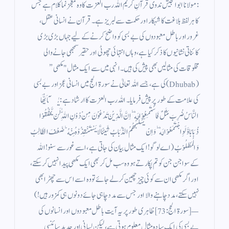
: مولانا ابو الجیش ندوی قرآنِ کریم اللہ رب العزت کا وہ معجز نما کلام ہے جس
کا ہر لفظ بلاغت کا شہکار اور حکمت سے لبریز ہے۔ قرآن نے انسانی عقل،
غرور اور باطل معبودوں کی بے بسی کو واضح کرنے کے لیے جہاں بڑی بڑی
کائناتی نشانیوں کا ذکر کیا ہے، وہاں انتہائی چھوٹی اور حقیر سمجھی جانے والی
مخلوقات کی مثالیں بھی پیش کی ہیں۔ انہی میں سے ایک مثال "مکھی”
(Dhubab) کی ہے، جسے اللہ تعالیٰ نے سورۃ الحج میں انسانی عجز اور بے بسی
کی علامت کے طور پر پیش فرمایا۔ اللہ رب العزت کا ارشاد ہے: يٰۤاَيُّهَا
النَّاسُ ضُرِبَ مَثَلٌ فَاسْتَمِعُوْا لَهٗ ؕ اِنَّ الَّذِيْنَ تَدْعُوْنَ مِنْ دُوْنِ اللّٰهِ لَنْ يَّخْلُقُوْا
ذُبَابًا وَّ لَوِ اجْتَمَعُوْا لَهٗ ؕ وَ اِنْ يَّسْلُبْهُمُ الذُّبَابُ شَيئًا لَّا يَسْتَنْقِذُوْهُ مِنْهُ ؕ ضَعُفَ الطَّالِبُ
وَ الْمَطْلُوْبُ (اے لوگو! ایک مثال بیان کی جاتی ہے، اسے غور سے سنو! اللہ
کے سوا جن جن کو تم پکارتے ہو وہ سب مل کر بھی ایک مکھی پیدا نہیں کر سکتے،
اور اگر مکھی ان سے کوئی چیز چھین کر لے جائے تو وہ اسے اس سے چھڑا بھی
نہیں سکتے، مدد چاہنے والا اور جس سے مدد چاہی جائے دونوں ہی کمزور ہیں!)
— [سورۃ الحج: 73] ظاہری طور پر یہ آیت باطل معبودوں اور انسانوں کی
بے بسی کی ایک سادہ مثال معلوم ہوتی ہے، لیکن لسانی اور جدید سائنسی