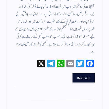
تحقیقات کی روشنی میں جب اس آیت کا مطالعہ کیا جائے تو قرآنی الفاظ کی
حیرت انگیز علمی و سائنسی دلالت آشکار ہوتی ہے۔ 1۔ لسانی اور بلاغتی باریکی
عربی زبان اور بلاغتِ قرآنی کے نقطہ نظر سے اس آیت میں دو الفاظ خاص
طور پر قابلِ غور ہیں: «يَسْلُبْهُمُ» (سلب کا مفہوم): عربی میں عام چوری کے
لیے "سرقہ” کا لفظ آتا ہے، جبکہ "سلب” کا مطلب کسی کے سامنے سے کوئی
چیز جھپٹ کر، زبردستی اور اڑا کر لے جانا ہے۔ مکھی کا طریقہ کار بھی یہی ہوتا
ہے…
X
Te
W
E
T
Fa
le
ha
m
wi
ce
gr
ts
ail
tte
bo
Read more
a
A
r
ok
m
pp