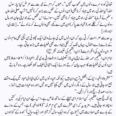
تعالیٰ کو دوسرے دنوں میں محبوب نہیں”۔ صحابہ کرام نے حیرت سے عرض کیا: یا رسول
اللہ! کیا اللہ کی راہ میں جہاد کرنا بھی (ان دنوں کے عمل سے بڑھ کر) نہیں؟ آپ صلی اللہ علیہ
وسلم نے فرمایا: "اللہ کی راہ میں جہاد کرنا بھی نہیں، سوائے اس شخص کے جو اپنی جان اور مال
دونوں لے کر نکلے اور (شہادت پا کر) ان میں سے کچھ بھی واپس لے کر نہ لوٹے”۔ [بخاری،
ابو داؤد]
​یہ حدیث صراحت کرتی ہے کہ ان دنوں میں کی جانے والی ایک چھوٹی سی نیکی بھی عام دنوں
کے بڑے بڑے اعمال، یہاں تک کہ نفلی جہاد سے بھی فضیلت میں بڑھ جاتی ہے۔
​۲. ان دنوں کی انفرادیت (ابن القيم کی حکیمانہ تشریح)
​امام ابن القيم رحمہ اللہ نے اپنی مایہ ناز تصنیف زاد المعاد فی ہدی خیر العباد (۱/ ۵۶-۵۷) میں
ان دنوں کی فضیلت کا سبب بیان کرتے ہوئے ایک انتہائی لطیف نکتہ لکھا ہے۔ وہ فرماتے
ہیں:
​”عشرہ ذوالحجہ دنیا کے افضل ترین دن ہیں، کیونکہ ان دنوں میں ایسی بنیادی عبادتیں بیک وقت
جمع ہو جاتی ہیں جو سال کے دیگر دنوں میں کبھی یکجا نہیں ہوتیں؛ اور وہ عبادات ہیں: نماز،
روزہ، صدقہ، حج اور ذکرِ الٰہی۔”
​چونکہ حج جیسا عظیم رکنِ اسلام اسی مہینے کے ساتھ خاص ہے، اس لیے ان ایام کی برکتیں
دوچند ہو جاتی ہیں۔ مزید یہ کہ اسی عشرے میں "یومِ عرفہ” (۹ ذوالحجہ) ہے، جس کے روزے
کے بارے میں احادیث میں آتا ہے کہ وہ ایک سال گزشتہ اور ایک سال آئندہ کے گناہوں