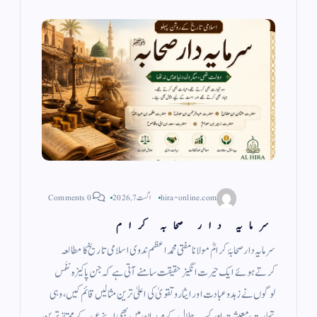
hira-online.com
اگست 7, 2026
0 Comments
سرمایہ دار صحابہ کرام
سرمایہ دار صحابۂ کرامؓ مولانا مفتی محمد اعظم ندوی اسلامی تاریخ کا مطالعہ
کرتے ہوئے ایک حیرت انگیز حقیقت سامنے آتی ہے کہ جن پاکیزہ نفَس
لوگوں نے زہد وعبادت اور ایثار وتقویٰ کی اعلیٰ ترین مثالیں قائم کیں، وہی
تجارت، معیشت اور کسب حلال کے میدان میں بھی اپنے عہد کے ممتاز ترین