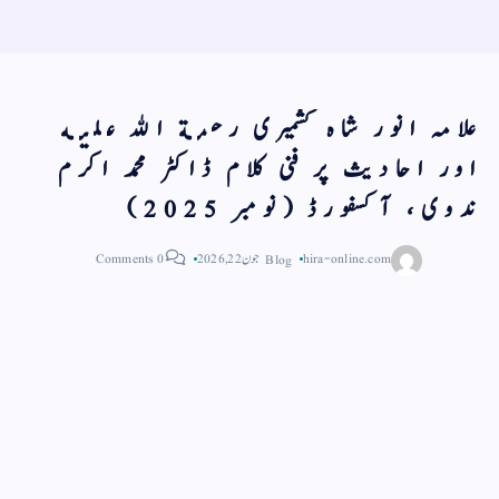
علامہ انور شاہ کشمیری رحمة الله عليه
اور احادیث پر فنی کلام ڈاکٹر محمد اکرم
ندوی، آكسفورڈ (نومبر 2025)
hira-online.com
Blog
جون 22, 2026
0 Comments