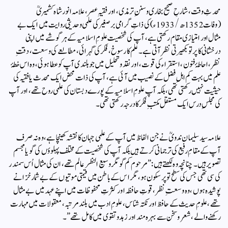
محدثِ وقت، شارحِ صحیح بخاری وسننِ ترمذی، اور فقیہِ عصر، علامہ انور شاہ کشمیریؒ
(وفات 1352ھ/1933ء) کی ذاتِ گرامی برصغیر کی علمی و حدیثی روایت میں ایک بے
مثال اور امتیازی مقام رکھتی ہے، آپ کی شخصیت علومِ اسلامیہ کے ہر گوشے میں اپنی
درخشانی کا پرتو بکھیرتی نظر آتی ہے۔ علم کا رسوخ، فکر کی گہرائی، مطالعے کی وسعت، دقتِ
نظر، احاطۂ فنون، استقراء کی قوت، اور نقد و تحلیل میں جو بلندی آپ کو عطا ہوئی، وہ اس خطۂ
علم میں بہت کم اہلِ فضل کے نصیب میں آئی ہے، آپ کی ذات محض ایک محدث یا فقیہ کی
حیثیت نہیں رکھتی تھی، بلکہ آپ علومِ اسلامیہ کے پورے دبستان کی علمی روح تھے، اور آپ
کی مجلسِ درس ایک مستقل مکتبِ فکر کا درجہ رکھتی تھی۔
علامہ سید سلیمان ندویؒ نے جن الفاظ میں آپ کے علمی جہان کا نقشہ کھینچا ہے، وہ نہ صرف
آپ کے مقامِ رفیع کی ترجمانی کرتے ہیں بلکہ آپ کی شخصیت کے مختلف پہلوؤں کی گویا مجسم
تصویر ہیں۔ چنانچہ وہ لکھتے ہیں:”مرحوم کم گو مگر وسیع النظر عالم تھے، ان کی مثال اُس سمندر
کی سی تھی جس کی سطح تو پرسکون ہو، مگر اس کے باطن میں قیمتی موتیوں کے بے شمار خزانے
پوشیدہ ہوں، وہ وسعتِ نظر، قوتِ حافظہ اور کثرتِ محفوظات میں اپنے عہد میں بے مثال
تھے، علومِ حدیث کے حافظ اور نکتہ شناس، علومِ ادب میں بلند مرتبہ، معقولات میں مہارت
رکھنے والے، شعر و سخن سے بہرہ مند اور زہد و تقوى میں کامل تھے” ۔