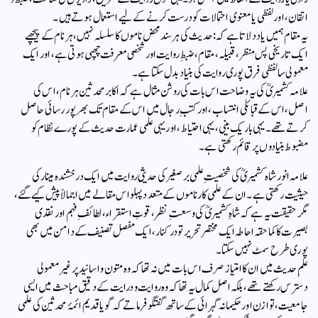
اتقان، اور لفظی یا معنوی احتمالات کو درست کرنے کے لیے استعمال ہوتے ہیں ۔
یہ مقام ہمیں یاد دلاتا ہے کہ: حدیث کی ہر سند محض ناموں کا سلسلہ نہیں، ہر نام کے پیچھے
ایک تاریخی پس منظر، قبیلہ، مقام، ضبطِ روایت اور شخصی معرفت چھپی ہوتی ہے، اور ایک
معمولی سا لفظی فرق پوری روایت کی بنیاد بدل سکتا ہے۔
علامہ کشمیریؒ کی یہ وضاحت اس بات کی روشن مثال ہے کہ اکابر محدثین ہر نام، اس کی
اصل، اس کے قبائلی انتساب، اور کتبِ رجال میں اس کے مقام تک بھرپور رسائی حاصل
کرتے تھے۔ یہی باریک بینی، یہی احتیاط، اور یہی علمی عمارت حدیث کے پورے نظام کو
مضبوط بنیادوں پر قائم رکھتی ہے۔
علامہ انور شاہ کشمیریؒ کی شخصیتِ علمی برصغیر کی حدیثی روایت میں ایک درخشندہ مینار کی
حیثیت رکھتی ہے۔ ان کے علمی کارناموں کے متعدد پہلو اس مقالے میں اجمالاً پیش کیے گئے،
مگر حقیقت یہ ہے کہ شاہِ کشمیریؒ کی وسعتِ نظر، قوتِ استقراء، لطائفِ فہم اور نقدی
بصیرت کا کماحقہ احاطہ ایک مختصر تحریر تو درکنار، ایک مفصل تصنیف کے دامن میں بھی
پوری طرح سمٹ نہیں سکتا۔
علمِ حدیث میں ان کا امتیاز صرف اس بات میں نہ تھا کہ وہ متون و اسانید پر غیر معمولی
دسترس رکھتے تھے، بلکہ اصل كمال یہ تھا کہ وہ روایت و درایت کے دقیق مباحث میں ایسی
جامعیت، توازن اور حکیمانہ گہرائی کے ساتھ گفتگو فرماتے کہ گویا قدیم ائمۂ محدثین کی علمی