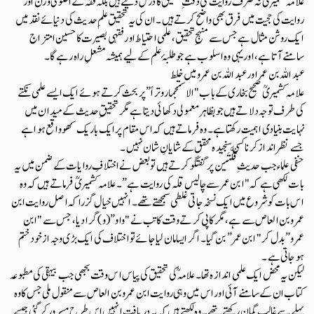
علامہ کشمیریؒ نہ صرف روایت کی دقتِ تحقیق کا درس دیتے ہیں بلکہ فقہ کے اصولی وزن اور
روایت کی حجیت میں فرق بھی واضح کرتے ہیں۔ ان کی یہ تحقیق علمِ حدیث کی دنیائے نقد میں
ایک روشن مثال ہے جس سے منہجِ تحقیق، علمی احتیاط اور فقہی بصیرت کا حسین امتزاج
سامنے آتا ہے، اور یہی وہ اسلوب ہے جو طلبۂ علم کے لیے ہمیشہ مشعلِ راہ رہے گا۔
عبد اللہ بن عمر اور عبد اللہ بن عمرو میں خلط
علامہ کشمیریؒ صحیح بخاری کے باب "الاستجمار وتراً” پر بحث کرتے ہوئے ایک ایسے علمی نکتے
کی طرف توجہ دلاتے ہیں جو بظاہر معمولی دکھائی دیتا ہے مگر تحقیقِ حدیث کے میدان میں
نہایت بنیادی اہمیت رکھتا ہے۔ وہ فرماتے ہیں کہ اس مقام پر ایک باریک سهو واقع ہوا ہے
جسے نظر انداز کرنا کسی سنجیدہ محقق کے شایانِ شان نہیں۔
حنفی علماء جب حدیثِ قُلَّتَین پر گفتگو کرتے ہیں تو بعض نے اختلافِ روایات کے ضمن میں یہ
بات لکھی ہے کہ "ابن عمر سے چالیس قلہ کی روایت ہے”۔ علامہ کشمیریؒ فرماتے ہیں کہ وہ
اس بات کو شروع میں ایک نسخہ جاتی غلطی سمجھتے تھے۔ انہیں خیال گزرا کہ اصل روایت ابن
عمرو بن العاص سے ہے، مگر کاپی کرتے وقت کاتب نے "واو” (و) گرا دیا، جس سے "ابن
عمرو” بدل کر "ابن عمر” بن گیا۔ اگر ایسا مان لیا جائے تو اختلاف کی ایک بڑی وجہ ازخود ختم
ہو جاتی ہے۔
لیکن یہ محض ایک علمی اندازہ تھا۔ علامہؒ کی تحقیق کی پیاس اس وقت بجھی جب بیہقی کی مطبوعہ
کتاب ان کے سامنے آئی اور اس میں وہی روایت ابن عمرو بن العاص سے منقول ملی جس کا وہ
پہلے سے غالب گمان رکھتے تھے۔ وہ لکھتے ہیں کہ یہ دریافت انہیں اس طرح مسرور کر گئی جیسے