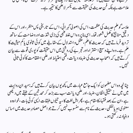
مرتبے کا فن سمجھتے ہیں۔ مگر علامہ کشمیریؒ کے نزدیک یہ طرزِ فکر نہ صرف علمی ناپختگی کی
علامت ہے بلکہ فنِ حدیث کی حقیقت سے یکسر لاعلمی کا نتیجہ ہے۔
علامہؒ کو علمِ حدیث کی عظمت، اس کی اصولی گہرائی، اس کے تاریخی پس منظر، اور اس کے
دقیق مناہج کا مکمل شعور تھا۔ اسی بنا پر وہ اس غلط فہمی کی بڑی شدّت اور وضاحت کے ساتھ
تردید فرماتے ہیں کہ حدیث کا علم، عقل و استدلال کے مقابلے میں کوئی ثانوی یا کم حیثیت کا
علم ہے۔ وہ اپنے وسیع استقراء اور تجربے کی روشنی میں اس حقیقت کو پوری قوت سے بیان
کرتے ہیں کہ اصحابِ حدیث کی ضبط و دیانت، فنّی احتیاط اور علمی استقامت کا کوئی ثانی
نہیں۔
چنانچہ وہ اس مضمون کو ایک جامع عبارت میں کچھ یوں بیان کرتے ہیں کہ:میدانِ روایت
میں میں نے حقیقی اتقان، ضبط، اور علمی دیانت سب سے بڑھ کر محدثین کے طبقے میں دیکھی
ہے، ان کے بعد فقہاء کا مقام ہے، پھر اہلِ لغت کا، یہ تینوں طبقات ایسی کوئی بات، خواہ وہ
معنوی ہو یا لفظی، حدیث کے نام سے منسوب نہیں کرتے جو اصل مصادرِ حدیث میں اساس
و بنیاد نہ رکھتی ہو۔