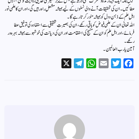
نہیں بلکہ ایک ایسا زندہ و متحرک علمی ورثہ ہے جس نے برصغیر کی حدیثی روایت کو نئی جہتیں
عطا کیں۔ ان کی تحقیقات آنے والی نسلوں کے لیے ہمیشہ مشعلِ راہ رہیں گی، اور ان کا علمی نور
اہلِ علم کے ذہن و دل کو ہمیشہ منور کرتا رہے گا۔
اللہ تعالیٰ ان کے علمی فیوض کو باقی رکھے، ان کی بصیرتِ تحقیقی سے استفادہ کی توفیق عطا
فرمائے، اور اہلِ علم کو ان کے منہج کی استقامت اور ان کی دیانت کی خوشبو سے ہمیشہ بہرہ ور
رکھے۔
آمین یا رب العالمین۔
X
Te
W
E
T
Fa
le
ha
m
wi
ce
gr
ts
ail
tte
bo
a
A
r
ok
m
pp