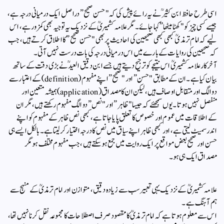
اسی طرح حافظ ابن کثیرؒ نے یہ رائے پیش کی کہ "حسن صحیح” دراصل ایک درمیانی درجہ ہے،
جیسے کسی چیز کو "کھٹا میٹھا” کہا جائے۔ مگر علامہ کشمیریؒ کے نزدیک یہ توجیہ بھی کمزور ہے، اس
لیے کہ امام ترمذیؒ کبھی کبھی صحیحین کی احادیث پر بھی "حسن صحیح” کا اطلاق کرتے ہیں، جب
کہ صحیحین کی روایات کے بارے میں اس درمیانی درجہ کی بات درست نہیں آتی۔
آخرکار علامہ کشمیریؒ اس نتیجے کو ترجیح دیتے ہیں جسے ابن دقیق العیدؒ نے بڑی دقت کے ساتھ
بیان کیا ہے۔ ان کے مطابق "حسن” اور "صحیح” اپنے مفہوم (definition) کے اعتبار سے
دو الگ اور متقابل اوصاف ہیں، لیکن ان کا مصداق (application) ہمیشہ متعین اور
منفصل نہیں ہوتا۔ یوں سمجھئے کہ جیسا "ظاہر” اور "نص” دو الگ مفہوم رکھتے ہیں، مگر ان
کے اطلاقات میں عموم اور خصوص کا تعلق پایا جاتا ہے، کبھی نص ظاہر کے مفہوم کو اپنے
اندر سمیٹ لیتى ہے، اور کبھی ظاہر اپنے سیاق میں نص کا درجہ اختیار کر لیتا ہے۔ بالکل ایسے ہی
حسن اور صحیح بعض مواقع پر ایک روایت میں جمع ہو سکتے ہیں، جب مفہوم مختلف ہو مگر
مصداق ایک ہی ہو۔
علامہ کشمیریؒ کے نزدیک یہی تعبیر سب سے زیادہ دقیق، متوازن اور امام ترمذیؒ کے منہج سے
ہم آہنگ ہے ۔
اس سے معلوم ہوتا ہے کہ امام ترمذیؒ کا مقصود صرف اصطلاحات کا مجموعہ نقل کرنا نہیں تھا،