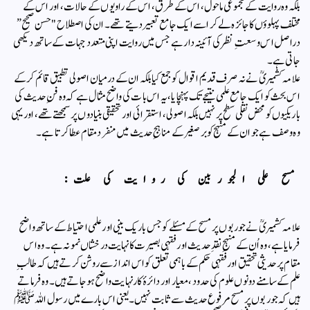
بلکہ وہ روایت کے مجموعی ماحول، اس کے طرق، اس کے راویوں کے حالات، اور اس کے
مختلف پہلوؤں کا جائزہ لے کر اسے ایک جامع تعبیر دیتے تھے۔ ان کی اصطلاح "حسن صحیح”
دراصل اس وسعتِ نظر کی آئینہ دار ہے جس میں روایت اپنی متعدد جہات کے ساتھ دیکھی
جاتی ہے۔
علامہ کشمیریؒ نے نہ صرف قدیم اقوال کو جمع کیا بلکہ ان کے درمیان اصولی تطبیق قائم کر کے
اس بحث کو ایک جامع علمی نتیجے تک پہنچایا، یہ اس بات کی واضح مثال ہے کہ وہ فنِ حدیث کی
باریکیوں کو محض نقلی سطح پر نہیں بلکہ اصولی، استقرائی اور تحقیقی بنیادوں پر سمجھتے تھے، اور یہی
وہ وصف ہے جو ان کے منہج کو برصغیر کے مناہجِ حدیث میں منفرد مقام عطا کرتا ہے۔
مسح علی الجوربین کی روایت کی علت:
علامہ کشمیریؒ نے جوربوں پر مسح کے مسئلے کو جس باریک بینی اور علمی احتیاط کے ساتھ واضح
فرمایا ہے، وہ اُن کے منہجِ نقدِ حدیث اور فقہی بصیرت کا نہایت درخشاں نمونہ ہے۔ وہ اس
مقام پر حدیثی تحقیق اور فقہی حکم کے باہمی تعلق کو اس انداز سے روشن کرتے ہیں کہ طالبِ
علم کے سامنے دونوں علوم کی حدود، معیار اور دائرۂ کار نہایت واضح ہو جاتے ہیں۔وہ فرماتے
ہیں کہ جوربوں پر مسح مرفوع حدیث سے ثابت نہیں۔ یعنی اس بارے میں رسول اللہ ﷺ