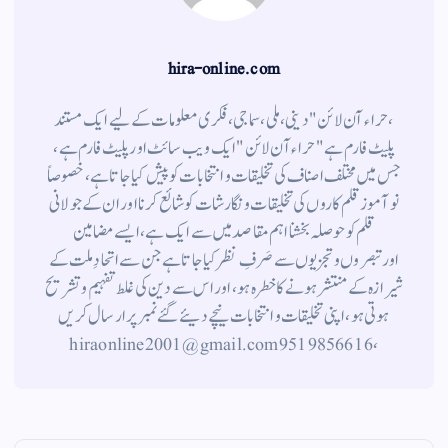
hira-online.com
،حراء آن لائن" دینی ، ملی ، سماجی ، فکری معلومات کے لیے ایک مستند
پلیٹ فارم ہے " حراء آن لائن " ایک ویب سائٹ اور پلیٹ فارم ہے ،
جس میں مختلف اصناف کی تخلیقات و انتخابات کو پیش کیا جاتا ہے ، خصوصاً
نوآموز قلم کاروں کی تخلیقات و نگارشات کو شائع کرنا اور ان کے جولانی
قلم کوحوصلہ بخشنا اہم مقاصد میں سے ایک ہے ، ایسے مضامین
اورتبصروں وتجزیوں سے صَرفِ نظر کیا جاتاہے جن سے اتحادِ ملت کے
شیرازہ کے منتشر ہونے کاخطرہ ہو ، اور اس سے دین کی غلط تفہیم وتشریح
ہوتی ہو، اپنی تخلیقات و انتخابات نیچے دیئے گئے نمبر پر ارسال کریں
، 9519856616 hiraonline2001@gmail.com