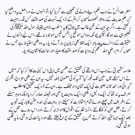
حضرت انسؓ نے جب حکم دینے والے کی تعیین سے گریز کیا، تو انہوں نے دراصل یہ واضح کیا
کہ علمِ حدیث کے رواۃ، خصوصاً صحابۂ کرامؓ کے نزدیک نسبت کی صداقت کس قدر اہمیت
رکھتی ہے۔ اگرچہ ان کے ظنِ غالب میں بلالؓ کا یہ اسلوبِ اذان یقیناً رسول اللہ ﷺ کی
تعلیم ہی سے ہوگا، لیکن چونکہ وہ اس موقع پر بنفسِ نفیس موجود نہ تھے، اس لیے انہوں نے
حقیقت کے دائرے سے باہر ایک لفظ بھی زبان پر نہ آنے دیا۔ یہ وہ علمی احتیاط ہے جس نے
صحابہ كرام رضي الله عنهم کی روایات کو صداقت کا معیار اور امانت کا نشان بنا دیا۔
علامہ کشمیریؒ نے جب اس واقعے کی تحقیق کے ضمن میں اپنی اس کیفیت کا ذکر کیا کہ "میں
نے اس مسئلے میں سنین تک غور کیا” تو یہ کوئی معمولی جملہ نہیں۔ یہ ان کے علمی مزاج، فکری
گہرائی اور محدثانہ بصیرت کی ایک شان دار جھلک ہے۔ ان کے نزدیک تحقیق کا مطلب
صرف یہ نہ تھا کہ ایک دلیل دیکھی، ایک روایت پڑھی اور فیصلہ صادر کر دیا؛ بلکہ وہ ہر مسئلے
کے اطراف میں پھیلے ہوئے تمام احتمالات کو سمیٹتے، ہر روایت کی سند و متن کا باریک تجزیہ
کرتے، عللِ خفیہ کو کھنگالتے، ائمۂ نقد کے اقوال کا موازنہ کرتے، اور اس سارے عمل کے
بعد ایک ایسا نتیجہ اخذ کرتے جس پر تحقیق کے چراغ جلتے تھے اور دیانت کی روشنی سایہ فگن
ہوتی تھی۔