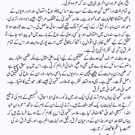
صحیح راوی عروہ بن الزبیر ہی ہیں، نہ کہ عروہ مُزنی ۔
یہ تمام بحث دراصل فنِ حدیث کے سب سے حساس پہلوسماع، اتصالِ سند اور راویوں کے
باہمی اختلافاتکا نہایت عمدہ نمونہ ہے۔ علامہ کشمیریؒ نے مختلف مراجع، جیسے ابو داود، ترمذی،
احمد اور ابن ماجہ، کو جمع کر کے ایک ہم آہنگ نتیجے تک رسائی حاصل کی۔ اس سے ثابت ہوتا
ہے کہ جب سندوں میں اختلاف ہو، یا کسی راوی کے سماع کے بارے میں شبہ پیدا ہو جائے، تو
محقق کے لیے محض ظاہری اقوال پر اکتفا کرنا کافی نہیں؛ اسے پوری روایت اور اس کے تمام
طرق پر گہری نظر ڈالنی پڑتی ہے۔
یہ حدیث نہ صرف فنِ حدیث کے محققین کے لیے ایک اعلیٰ مثال ہے بلکہ فقہی اعتبار سے
وضو کے مسائل کے بارے میں بھی واضح رہنمائی فراہم کرتی ہے۔ اس میں یہ سبق چھپا ہے
کہ علمی وزن روایت کے پیچھے چھپی سند، راویوں کے باہمی روابط، اور ان کے سماع کی تحقیق ہی
اصل قوت رکھتی ہے۔ یہی وہ دقتِ نظر ہے جو علامہ کشمیریؒ جیسے اکابر محدثین کا امتیاز ہے۔
همدانی اور همذانی میں فرق
علامہ کشمیریؒ یہاں امام ترمذی کی ایک سند میں مذکور راوی ابو اسحاق السَّبِیعی کے نام کی توضیح
کرتے ہوئے نہایت باریک نکتہ اٹھاتے ہیں۔ ترمذی نے ان کے نام کے ساتھ "عمرو بن عبد
اللہ السبیعی الہمدانی” کا اضافہ کیا ہے۔ علامہ کشمیریؒ اس پر کلام کرتے ہوئے فرماتے ہیں کہ
یہاں لفظ ہمدان اور ہمذان کے درمیان فرق دقیق اور نہایت اہم ہے، اور یہی فرق سند کی
صحت یا سقم کا فیصلہ کرتا ہے۔