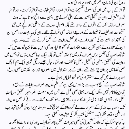
روح ان کی زبان و فکر میں جلوہ گر ہو گئی ہو۔
تواتر کے باب میں ان کی اصولی تقسیمات: تواترِ اسناد، تواترِ طبقات، تواترِ توارث، اور تواترِ
قدرِ مشترک، ان کی تحقیقی بصیرت کے اعلیٰ نمونے ہیں، جن سے واضح ہوتا ہے کہ وہ نہ
صرف سابقہ ائمہ کے اقوال کے حافظ تھے بلکہ اصولِ حدیث کے داخلی ڈھانچے میں نئی
تنقیحات اور لطیف توضیحات کے ذریعے اضافہ بھی فرماتے تھے۔ ان کی یہ جہت دراصل ان
کی مجتہدانہ بصیرت کی آئینہ دار ہے، جو محض روایت کے نقل کرنے سے کہیں بلند ہے۔
ان کے تلامذہ نے جن تقریرات و افادات کو محفوظ کیا، وہ بھی اس بات کا بین ثبوت ہیں کہ
شاہؒ صاحب کی مجلسِ درس صرف تدریس کا حلقہ نہیں تھا بلکہ ایک ایسا علمی دبستان تھا جس میں
روایت کی تحقیق، متن کی تحلیل، علل کا کشف، اور نقدِ رجال جیسے دقیق فنون ایک ہم آہنگ
علمی فضا میں پروان چڑھتے تھے۔ ان کے ہر استدلال میں اصولی وقار، ہر نقد میں علمی ورع،
اور ہر رائے میں گہرے استقراء کی خوشبو نمایاں ہوتی ہے۔
شاہؒ صاحب کے منہج کا سب سے بڑا درس یہی ہے کہ علمِ حدیث صرف روایات کے جمع و
تدوین کا نام نہیں، بلکہ ایک ہمہ جہتی علمی عمل ہے جس میں وسعتِ نظر، صبرِ تحقیق، دیانتِ
نقل، اور توازنِ نقد لازمی شرائط کا درجہ رکھتے ہیں۔ مؤتلف و مختلف سے لے کر عللِ حدیث
تک، اور باب بندی کے اسرار سے لے کر رواۃ کے مناہج تک، ہر مقام پر ان کی فکری تہذیب
اور علمی دقتِ نظر ایک مستقل مکتبِ فکر کی حیثیت رکھتی ہے۔
یہ کہا جاسکتا ہے کہ علامہ کشمیریؒ کی علمی میراث محض چند تصانیف یا درسی افادات کا مجموعہ