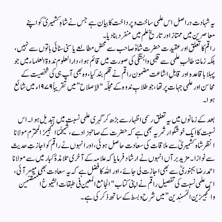
یہ شہادت دراصل اس علمی ساخت و پرداخت کا بیان ہے جس نے شاہِ کشمیریؒ کو اپنے
معاصرین میں ممتاز اور تاریخِ علم میں منفرد بنا دیا۔
راقم کا تعلق اور عقیدت حضرت شاہؒ صاحب سے محض مطالعے یا سنی سنائی باتوں سے نہیں،
بلکہ زمانۂ طالبِ علمی سے قلبی وابستگی کی صورت میں قائم ہوا، دارالعلوم ندوۃ العلماء میں جو
پہلا باقاعدہ اور قابلِ اشاعت مضمون راقم نے قلم بند کیا، وہ بھی آپ ہی کی شخصیت کے
محاسن اور علمی جہات پر تھا، جو طلابِ ندوہ کے مجلّہ "الإصلاح” میں تقریباً ۱۹۷۹ء میں شائع
ہوا۔
بعد کے زمانوں میں یہ تعلق رسمی اظہار سے بڑھ کر گہری علمی نسبت میں تبدیل ہوا۔ اس
نسبت کا ایک خوشگوار ثمر یہ بھی ہے کہ حضرت کے صاحبزادے، شیخُنا المجیز المحترم مولانا
انظر شاہ کشمیریؒ سے ملاقات کی سعادت حاصل ہوئی، اور انہوں نے راقم کو اجازتِ حدیث
سے نوازا۔ مزید برآں انہوں نے ارشاد فرمایا کہ علامہ کے آخری تلامذۂ کبار میں سے مولانا
احمد رضا بجنوریؒ سے بھی اجازت لی جائے، اور اللہ کا فضل ہے کہ یہ سعادت بھی میسر آئی،
اس علمی نسبت کی تفصیل راقم نے اپنی کتاب "الجامع المعین فی طبقات الشیوخ المتقنین
والمُجیزین المُسنِدین” میں شرح وبسط کے ساتھ ذکر کی ہے۔