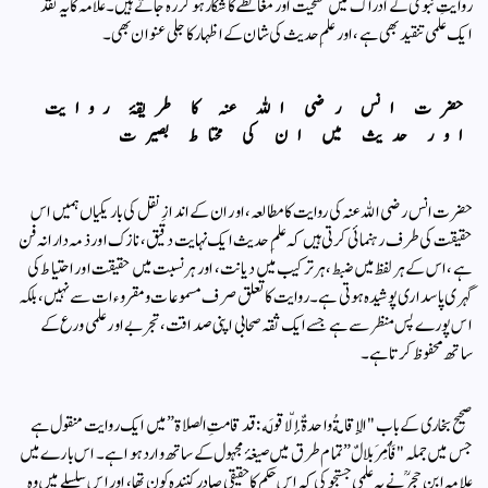
روایتِ نبوی کے ادراک میں سطحیت اور مغالطے کا شکار ہو کر رہ جاتے ہیں۔علامہؒ کا یہ نقد
ایک علمی تنقید بھی ہے، اور علمِ حدیث کی شان کے اظہار کا جلی عنوان بھی۔
حضرت انس رضی اللہ عنہ کا طریقۂ روایت
اور حدیث میں ان کی محتاط بصیرت
حضرت انس رضی اللہ عنہ کی روایت کا مطالعہ، اور ان کے اندازِ نقل کی باریکیاں ہمیں اس
حقیقت کی طرف رہنمائی کرتی ہیں کہ علمِ حدیث ایک نہایت دقیق، نازک اور ذمہ دارانہ فن
ہے، اس کے ہر لفظ میں ضبط، ہر ترکیب میں دیانت، اور ہر نسبت میں حقیقت اور احتیاط کی
گہری پاسداری پوشیدہ ہوتی ہے۔ روایت کا تعلق صرف مسموعات ومقروءات سے نہیں، بلکہ
اس پورے پس منظر سے ہے جسے ایک ثقہ صحابی اپنی صداقت، تجربے اور علمی ورع کے
ساتھ محفوظ کرتا ہے۔
صحیح بخاری کے باب "الإقامةُ واحدةٌ إلّا قولَه: قد قامتِ الصلاة” میں ایک روایت منقول ہے
جس میں جملہ "فَأُمِرَ بلالٌ” تمام طرق میں صیغۂ مجہول کے ساتھ وارد ہوا ہے۔ اس بارے میں
علامہ ابن حجرؒ نے یہ علمی جستجو کی کہ اس حکم کا حقیقی صادر کنندہ کون تھا، اور اس سلسلے میں وہ