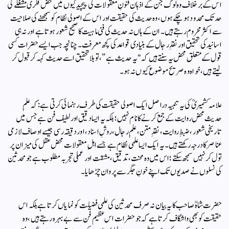
اس کے بر خلاف وہ لوگ جن کے اذہان فنونِ معقولات کی پیچیدگیوں میں محض فکری مشغلے کی
حد تک محدود ہو چکے ہوں، وہ حدیث کی حقیقت اور اس کے اصولی نظام کو سمجھنے کی صلاحیت
سے اکثر محروم رہتے ہیں۔ ان کے ہاں نہ حدیث کی فنی ماہیت کا صحیح شعور ہوتا ہے اور نہ ہی
اسانید کی تحقیق اور نقدِ رجال کے بنیادی قواعد کی کچھ معرفت۔ چنانچہ جب ایسے حضرات کسی
قول کے متعلق محض یہ سنتے ہیں کہ "یہ حدیث ہے”، تو بلا تحقیق اسے حدیث کہہ کر قبول کر
لیتے ہیں، خواہ وہ صریح موضوع کیوں نہ ہو ۔
علامہ کشمیریؒ کی یہ تنبیہ دراصل ایک اصولی حقیقت کی طرف رہنمائی کرتی ہے:کہ علمِ
حدیث محض روایت کے جمع کرنے کا نام نہیں؛ بلکہ یہ ایسا دقیق اور لطیف فن ہے جس میں
تاریخی شعور، ضبطِ روایت، نقدِ متن، علمِ رجال، روشِ اسناد، اور دقیقہ رسی جیسے اوصاف لازمی
عناصر کا درجہ رکھتے ہیں۔یہ ایک ایسا علمی نظام ہے جسے اہلِ معقولات محض عقل کی میزان پر
تول کر نہیں سمجھ سکتے؛ اس میں وہ محنت، تدقیق، مشقت اور عملی تجربہ مطلوب ہے جو محدثین
کی نسلوں نے صدیوں تک اپنے خونِ جگر سے پروان چڑھایا۔
حضرت شاہؒ صاحب کا یہ بیان نہ صرف محدثین کی علمی فضیلت کو نمایاں کرتا ہے بلکہ اس
حقیقت کو بھی واشگاف کرتا ہے کہ جو حضرات اس عظیم فن سے بے بہرہ رہتے ہیں، وہ