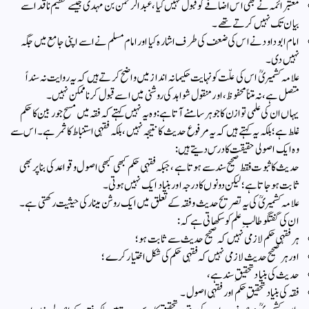
معتبر ائمہ نے بھی اس اضافے کو قبول نہیں کیا، عبدالرحمن بن مہدی جیسے عظیم ناقد اسے
بیان تک نہیں کرتے تھے۔
امام ابو داود نے اس کی ضعف کی طرف اشارہ کیا اور امام مسلم نے اسے اپنی جامع میں جگہ
نہیں دی ۔
علامہ کشمیریؒ اس کی علّت کو نہایت حکیمانہ انداز میں واضح کرتے ہیں کہ یہ روایت نہ سنداً
متصل ہے، نہ متناً محفوظ، اور منقول شواہد کی روشنی میں اسے قبول کرنا ممکن نہیں۔
یہاں ان کی علمی توازن کا جوہر سامنے آتا ہے:وہ یہ نہیں کہتے کہ فقہ میں مسحِ جوربین کا حکم
غلط ہے؛ بلکہ یہ کہتے ہیں کہ یہ مرفوع حدیث کا نتیجہ نہیں، بلکہ فقہی استنباط کا ثمر ہے۔ اس سے
وہ ایک اصولی حقیقت کا درس دیتے ہیں:
حدیث کا ثبوت فقط صحیح سند سے ہوتا ہے،جبکہ فقہی حکم کبھی کبھی اصول و قواعد کی بنا پر بھی
ثابت ہو جاتا ہے؛لیکن دونوں کا درجہ اور بنیاد ایک نہیں ہوتی۔
علامہ کشمیریؒ کی یہ تصریح حدیث و فقہ کے تعلق میں ایک روشن مینار کی حیثیت رکھتی ہے۔
ان کی گفتگو طالبِ علم کو سکھاتی ہے کہ:
ہر فقہی حکم لازمی نہیں کہ صحیح حدیث سے ثابت ہو؛
اور ہر صحیح حدیث لازمی نہیں کہ فقہی حکم کی شکل اختیار کرے؛
حدیث کی بنیاد تحقیقِ سند ہے،
فقہ کی بنیاد تحقیقِ حکم اور فقہی اصول۔