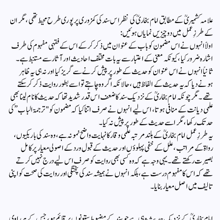
علامہ کشمیریؒ کے مطابق امام بخاریؒ کی نظر اس سند کی کمزوری پر پوری طرح محیط تھی، مگر ان
کے طرزِ عمل میں دو چیزیں نمایاں ہوئیں:
اولاًانہوں نے اس مضمون کو باب کے عنوان میں ذکر کر کے اس کے فقہی مفہوم کی طرف
اشارہ ضرور کیا، کیونکہ معنی کے اعتبار سے یہ بات مختلف احادیث اور آثار سے مستنبط ہے۔
ثانیاًانہوں نے اس عنوان کو حدیث کے طور پر پیش کرنے سے گریز کیا اور نہ ہی یہ ظاہر
ہونے دیا کہ یہ حدیث کے الفاظ ہیں، حالانکہ اگر وہ چاہتے تو اسے بطور روایت ذکر کر سکتے
تھے۔ مگر چونکہ امام بخاریؒ کے نزدیک سند کا ضعف اس قدر شدید تھا کہ حدیث کا نام لینا بھی
علمی دیانت کے منافی ہوتا، اس لیے انہوں نے صرف اتنا کیا کہ مضمون کو "ترجمۃ الباب” کی
حد تک رکھا، مگر اسے حدیث کے طور پر پیش نہ کیا۔
یہ طرزِ عمل امام بخاریؒ کے بلند مرتبہ علمی وقار کا نہایت واضح نمونہ ہے، وہ سند کی باریکیوں،
رواۃ کے مراتب، علل کے خفی پہلوؤں اور حدیث کے قبول و رد کے اصولی معیار پر کامل
بصیرت رکھتے تھے۔ یہی وجہ ہے کہ وہ کسی بھی روایت کو صرف اس لیے درج نہیں کرتے
تھے کہ اس کا مفہوم درست ہے، بلکہ انہوں نے ہمیشہ سند کی پختگی اور روایت کی صحت کو اپنی
تالیف میں اصل معیار بنایا ۔
امام بخاریؒ کے نزدیک حدیث وہی ہے جو سند کے مضبوط ستونوں پر قائم ہو، جس کے ہر راوی