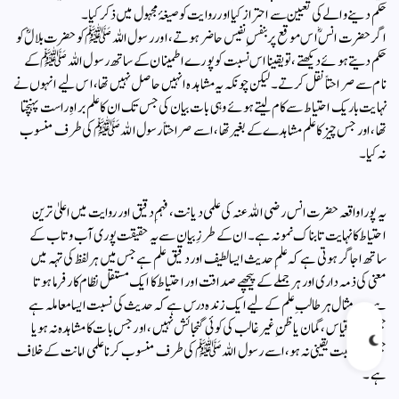
حکم دینے والے کی تعیین سے احتراز کیا اور روایت کو صیغۂ مجہول میں ذکر کیا۔
اگر حضرت انسؓ اس موقع پر بنفسِ نفیس حاضر ہوتے، اور رسول اللہ ﷺ کو حضرت بلالؓ کو
حکم دیتے ہوئے دیکھتے، تو یقینا اس نسبت کو پورے اطمینان کے ساتھ رسول اللہ ﷺ کے
نام سے صراحتاً نقل کرتے۔ لیکن چونکہ یہ مشاہدہ انہیں حاصل نہیں تھا، اس لیے انہوں نے
نہایت باریک احتیاط سے کام لیتے ہوئے وہی بات بیان کی جس تک ان کا علم براہِ راست پہنچتا
تھا، اور جس چیز کا علم مشاہدے کے بغیر تھا، اسے صراحتاً رسول اللہ ﷺ کی طرف منسوب
نہ کیا ۔
یہ پورا واقعہ حضرت انس رضی اللہ عنہ کی علمی دیانت، فہمِ دقیق اور روایت میں اعلیٰ ترین
احتیاط کا نہایت تابناک نمونہ ہے۔ ان کے طرزِ بیان سے یہ حقیقت پوری آب و تاب کے
ساتھ اجاگر ہوتی ہے کہ علمِ حدیث ایسا لطیف اور دقیق علم ہے جس میں ہر لفظ کی تہہ میں
معنی کی ذمہ داری اور ہر جملے کے پیچھے صداقت اور احتیاط کا ایک مستقل نظام کارفرما ہوتا
ہے۔ یہ مثال ہر طالبِ علم کے لیے ایک زندہ درس ہے کہ حدیث کی نسبت ایسا معاملہ ہے
جس میں قیاس، گمان یا ظنِ غیر غالب کی کوئی گنجائش نہیں، اور جس بات کا مشاہدہ نہ ہو یا
جس کی نسبت یقینی نہ ہو، اسے رسول اللہ ﷺ کی طرف منسوب کرنا علمی امانت کے خلاف
ہے۔