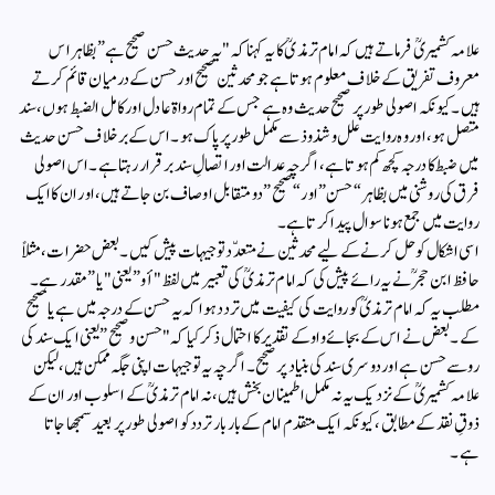
علامہ کشمیریؒ فرماتے ہیں کہ امام ترمذیؒ کا یہ کہنا کہ "یہ حدیث حسن صحیح ہے” بظاہر اس
معروف تفریق کے خلاف معلوم ہوتا ہے جو محدثین صحیح اور حسن کے درمیان قائم کرتے
ہیں۔ کیونکہ اصولی طور پر صحیح حدیث وہ ہے جس کے تمام رواۃ عادل اور کامل الضبط ہوں، سند
متصل ہو، اور وہ روایت علل و شذوذ سے مکمل طور پر پاک ہو۔ اس کے برخلاف حسن حدیث
میں ضبط کا درجہ کچھ کم ہوتا ہے، اگرچہ عدالت اور اتصالِ سند برقرار رہتا ہے۔ اس اصولی
فرق کی روشنی میں بظاہر “حسن” اور “صحیح” دو متقابل اوصاف بن جاتے ہیں، اور ان کا ایک
روایت میں جمع ہونا سوال پیدا کرتا ہے۔
اسی اشکال کو حل کرنے کے لیے محدثین نے متعدّد توجیہات پیش کیں۔بعض حضرات، مثلاً
حافظ ابن حجرؒ نے یہ رائے پیش کی کہ امام ترمذیؒ کی تعبیر میں لفظ "أو” یعنی "یا” مقدر ہے۔
مطلب یہ کہ امام ترمذیؒ کو روایت کی کیفیت میں تردد ہوا کہ یہ حسن کے درجہ میں ہے یا صحیح
کے۔بعض نے اس کے بجائے واو کے تقدیر کا احتمال ذکر کیا کہ "حسن و صحیح” یعنی ایک سند کی
رو سے حسن ہے اور دوسری سند کی بنیاد پر صحیح۔ اگرچہ یہ توجیہات اپنی جگہ ممکن ہیں، لیکن
علامہ کشمیریؒ کے نزدیک یہ نہ مکمل اطمینان بخش ہیں، نہ امام ترمذیؒ کے اسلوب اور ان کے
ذوقِ نقد کے مطابق، کیونکہ ایک متقدم امام کے بار بار تردد کو اصولی طور پر بعید سمجھا جاتا
ہے۔