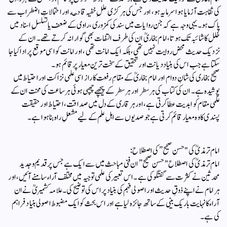
کی ثقاہت آزمایا ہوا سرمایہ ہو، اور جس کی ہر کڑی عللِ خفیہ قادحه اور احتمالاتِ اضطراب سے
پاک ہو۔ یہی وجہ ہے کہ جن روایات میں سند کی کمزوری، راوی کے ضعف یا تسلسلِ اسناد میں
خلل کا شائبہ تک ہوتا، امام بخاریؒ ان کی طرف التفات بھی گوارا نہ کرتے تھے۔ ان کے
نزدیک حدیث محض روايت نہیں تھی، بلکہ ایک امانت تھی، اور امانت کو اسی موقع پر ادا کیا جا
سکتا ہے جب اس کی بنیاد دیانت اور تحقیق کے سخت ترین معیار پر قائم ہو۔
صحیح بخاری کی شانِ دوام اور امام بخاریؒ کے مقامِ رفعت کا راز اسی علمی نزاکت اور احتیاط میں
پوشیدہ ہے۔ ان کی کتاب کی ہر سطر اور ہر سطر کے پیچھے چھپی ہوئی ہر ساعت کی محنت ان کے
علمی مقام کو ابدیت عطا کرتی ہے، اور ہر قاری کے دل میں صداقت، احتیاط اور حقیقت
پسندی کا وہ معیار قائم کرتی ہے جو صدیوں سے اہلِ علم کے لیے مشعلِ راہ بنا ہوا ہے۔
امام ترمذیؒ کی "حسن صحيح” كى اصطلاح:
امام ترمذیؒ کی اصطلاح "حسن صحیح” ان فنی مباحث میں سے ایک ہے جس پر قدیم و جدید
محدثین نے کثرت سے گفتگو کی ہے۔ اس تعبیر کی علمی توجیہ میں مختلف آراء سامنے آئیں، اور
ہر امام نے اپنے ذوقِ حدیث اور اصولی فہم کی بنیاد پر اس کی توضیح کی۔ علامہ کشمیریؒ نے ان
آراء کا نہایت باریک بینی کے ساتھ جائزہ لیا ہے اور اس بحث کو ایک مضبوط اصولی بنیاد فراہم
کی ہے۔