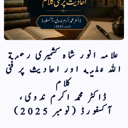
علامہ انور شاہ کشمیری رحمة
الله عليه اور احادیث پر فنی
کلام
ڈاکٹر محمد اکرم ندوی،
آكسفورڈ (نومبر 2025)