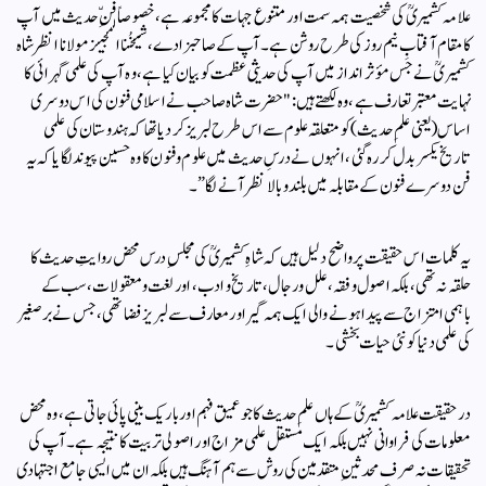
علامہ کشمیریؒ کی شخصیت ہمہ سمت اور متنوع جہات کا مجموعہ ہے، خصوصاً فنِّ حدیث میں آپ
کا مقام آفتابِ نیم روز کی طرح روشن ہے۔ آپ کے صاحبزادے، شیخُنا المجیز مولانا انظر شاہ
کشمیریؒ نے جس مؤثر انداز میں آپ کی حدیثی عظمت کو بیان کیا ہے، وہ آپ کی علمی گہرائی کا
نہایت معتبر تعارف ہے، وہ لکھتے ہیں: "حضرت شاہ صاحب نے اسلامی فنون کی اس دوسری
اساس (یعنی علمِ حدیث) کو متعلقہ علوم سے اس طرح لبریز کر دیا تھا کہ ہندوستان کی علمی
تاریخ یکسر بدل کر رہ گئی، انہوں نے درسِ حدیث میں علوم و فنون کا وہ حسین پیوند لگایا کہ یہ
فن دوسرے فنون کے مقابلہ میں بلند و بالا نظر آنے لگا” ۔
یہ کلمات اس حقیقت پر واضح دلیل ہیں کہ شاہِ کشمیریؒ کی مجلسِ درس محض روایتِ حدیث کا
حلقہ نہ تھی، بلکہ اصول و فقہ، علل و رجال، تاریخ و ادب، اور لغت و معقولات، سب کے
باہمی امتزاج سے پیدا ہونے والی ایک ہمہ گیر اور معارف سے لبريز فضا تھی، جس نے برصغیر
کی علمی دنیا کو نئی حیات بخشی۔
درحقیقت علامہ کشمیریؒ کے ہاں علمِ حدیث کا جو عمیق فہم اور باریک بینی پائی جاتی ہے، وہ محض
معلومات کی فراوانی نہیں بلکہ ایک مستقل علمی مزاج اور اصولی تربیت کا نتیجہ ہے۔ آپ کی
تحقیقات نہ صرف محدثینِ متقدمین کی روش سے ہم آہنگ ہیں بلکہ ان میں ایسی جامع اجتہادی