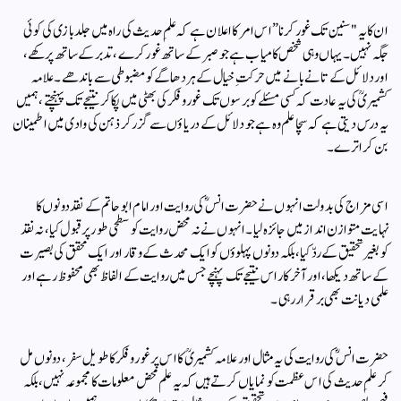
ان کا یہ "سنین تک غور کرنا” اس امر کا اعلان ہے کہ علمِ حدیث کی راہ میں جلد بازی کی کوئی
جگہ نہیں۔ یہاں وہی شخص کامیاب ہے جو صبر کے ساتھ غور کرے، تدبر کے ساتھ پرکھے،
اور دلائل کے تانے بانے میں حرکتِ خیال کے ہر دھاگے کو مضبوطی سے باندھے۔ علامہ
کشمیریؒ کی یہ عادت کہ کسی مسئلے کو برسوں تک غور و فکر کی بھٹی میں پکا کر نتیجے تک پہنچتے، ہمیں
یہ درس دیتی ہے کہ سچا علم وہ ہے جو دلائل کے دریاؤں سے گزر کر ذہن کی وادی میں اطمینان
بن کر اترے۔
اسی مزاج کی بدولت انہوں نے حضرت انسؓ کی روایت اور امام ابوحاتم کے نقد دونوں کا
نہایت متوازن انداز میں جائزہ لیا۔ انہوں نے نہ محض روایت کو سطحی طور پر قبول کیا، نہ نقد
کو بغیر تحقیق کے ردّ کیا، بلکہ دونوں پہلوؤں کو ایک محدث کے وقار اور ایک محقق کی بصیرت
کے ساتھ دیکھا، اور آخرکار اس نتیجے تک پہنچے جس میں روایت کے الفاظ بھی محفوظ رہے اور
علمی دیانت بھی برقرار رہی۔
حضرت انسؓ کی روایت کی یہ مثال اور علامہ کشمیریؒ کا اس پر غور و فکر کا طویل سفر، دونوں مل
کر علمِ حدیث کی اس عظمت کو نمایاں کرتے ہیں کہ یہ علم محض معلومات کا مجموعہ نہیں، بلکہ