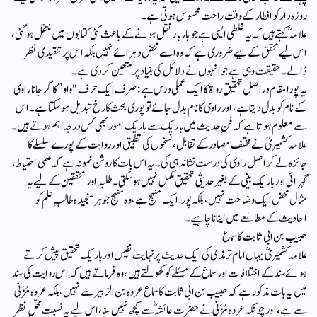
روزہ دار کو افطار کے وقت راحت محسوس ہوتی ہے۔
علامہؒ کہتے ہیں کہ یہ غلطی ایسی ہے جو بار بار نقل ہونے کے باعث کئی کتابوں میں منتقل ہو گئی،
اس لیے محقق کے لیے ضروری ہے کہ وہ اسے محض دہرائے نہیں بلکہ اس پر تنقیدی نظر
ڈالے۔ حقیقت وہی ہے جو انہوں نے دلائل کی بنیاد پر متعین کر دی ہے ۔
یہ پورا مقام دراصل تحقیقِ رواۃ کا ایک عملی درس ہے:صرف ایک حرف "واو” کا گر جانا راوی
کے نام کو بدل دیتا ہے، اور راوی کا نام بدل جائے تو پوری بحث کا رخ تبدیل ہو سکتا ہے۔ اس
سے معلوم ہوتا ہے کہ فنِ حدیث میں باریک سے باریک امور بھی کس درجہ اہم ہوتے ہیں۔
علامہ کشمیریؒ نے مختلف مصادر کے تقابل، نسخوں کی تطبیق اور روایت کے پورے سلسلے کا
جائزہ لے کر اصل راوی کی درست نشاندہی کی۔ یہ اس بات کا روشن نمونہ ہے کہ علمی احتیاط،
گہرائی اور باریک بینی کے بغیر حدیثی تحقیق مکمل نہیں ہو سکتی۔ طلبہ اور محققین کے لیے یہ
مثال محض ایک وضاحت نہیں، بلکہ پورا ایک منہج ہے،وہ منہج جو ہر سنجیدہ طالبِ علم کو
احادیث کے مطالعے میں اپنانا چاہیے۔
حبیب بن ابی ثابت کا سماع
علامہ کشمیریؒ یہاں امام ترمذی کی ایک حدیث پر نہایت نفیس اور باریک تحقیق پیش کرتے
ہوئے سند کے اختلافات اور سماع کے مسئلے کو کھولتے ہیں، وہ فرماتے ہیں کہ اس روایت کی سند
میں یہ بات مذکور ہے کہ حبیب بن ابی ثابت کا سماع عروہ بن الزبیر سے نہیں، بلکہ عروہ مُزَنی
سے ہے، اور چونکہ عروہ مُزَنی نے حضرت عائشہؓ سے کچھ نہیں سنا، اس لیے یہ نسبت محلِّ نظر