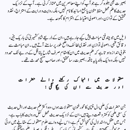
بصیرت بھی جلوہ گر ہے جو آپ کو اپنے معاصرین میں ممتاز کرتی ہے۔ آپ کے نزدیک
حدیث کا علم محض حفظِ متون یا جمعِ اسانید کا نام نہیں، بلکہ روایت و درایت کے امتزاج، نقد و
تحقیق کے توازن، اور اصولی احتیاط کے التزام کا مجموعہ ہے۔
ذیل میں جو چند فنی مباحث پیش کیے جا رہے ہیں، ان کے ذریعے شاہِ کشمیریؒ کی باریک بینی،
دقائق فہمی، اصولی توازن اور نقدی لطائف واضح طور پر سامنے آتے ہیں۔ ان مباحث سے
بخوبی اندازہ ہوتا ہے کہ علمِ حدیث میں ان کا مقام صرف شارح یا ناقل کے درجے تک محدود
نہیں، بلکہ وہ ایک بلند پایہ ناقد، بصیرت رسا محقق، اور صاحبِ منہج محدث تھے۔
معقولات میں انہماک رکھنے والے حضرات
اور حدیث سے ان کی بیگانگی:
جن حضرات کی علمی دل چسپی کا محور فنونِ معقولات ہوں، وہ اکثر علمِ حدیث اور اہلِ حدیث
کی سعى علمی کو کمتر وقعت دیتے ہیں، ان کے نزدیک حدیث محض نقل و روایت کا باب ہے،
جس میں عقل و استدلال کی گنجائش کم ہے، اس لیے وہ اسے علومِ معقولہ کے مقابلے میں ادنیٰ