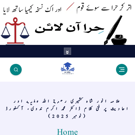
اتر کر حرا سے سوئے قوم آیا - اور
اک نسخہ کیمیا ساتھ لایا
علامہ انور شاہ کشمیری رحمة الله عليه اور
احادیث پر فنی کلام ڈاکٹر محمد اکرم ندوی، آكسفورڈ
(نومبر 2025)
Home