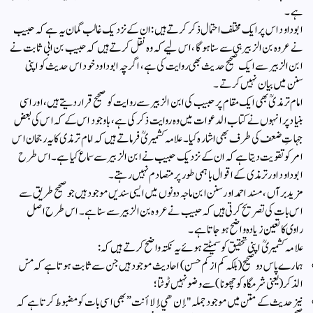
ہے۔
ابو داود اس پر ایک مختلف احتمال ذکر کرتے ہیں: ان کے نزدیک غالب گمان یہ ہے کہ حبیب
نے عروہ بن الزبیر ہی سے سنا ہوگا، اس لیے کہ وہ نقل کرتے ہیں کہ حبیب بن ابی ثابت نے
ابن الزبیر سے ایک صحیح حدیث بھی روایت کی ہے، اگرچہ ابو داود خود اس حدیث کو اپنی
سنن میں بیان نہیں کرتے۔
امام ترمذیؒ بھی ایک مقام پر حبیب کی ابن الزبیر سے روایت کو صحیح قرار دیتے ہیں، اور اسی
بنیاد پر انہوں نے کتاب الدعوات میں وہ روایت ذکر کی ہے، باوجود اس کے کہ اس کی بعض
جہاتِ ضعف کی طرف بھی اشارہ کیا۔ علامہ کشمیریؒ فرماتے ہیں کہ امام ترمذی کا یہ رجحان اس
امر کو تقویت دیتا ہے کہ ان کے نزدیک حبیب نے ابن الزبیر سے سماع کیا ہے۔ اس طرح
ابو داود اور ترمذی کے اقوال باہمی طور پر متصادم نہیں رہتے۔
مزید برآں، مسند احمد اور سنن ابن ماجہ دونوں میں ایسی سندیں موجود ہیں جو صحیح طریق سے
اس بات کی تصریح کرتی ہیں کہ حبیب نے عروہ بن الزبیر سے سنا ہے۔ اس طرح اصل
راوی کا تعین زیادہ واضح ہو جاتا ہے۔
علامہ کشمیریؒ اپنی تحقیق کو سمیٹتے ہوئے یہ نکتہ واضح کرتے ہیں کہ:
ہمارے پاس دو صحیح (بلکہ کم از کم حسن) احادیث موجود ہیں جن سے ثابت ہوتا ہے کہ مسّ
الذکر (یعنی شرمگاہ کو چھونا) سے وضو نہیں ٹوٹتا؛
نیز حدیث کے متن میں موجود جملہ "إن هي إلا أنت” بھی اسی بات کو مضبوط کرتا ہے کہ