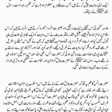
ایک ایسی روایت پیش کرتے ہیں جس سے بظاہر یہ معلوم ہوتا ہے کہ حکم براہِ راست رسول
اللہ ﷺ نے دیا تھا۔
علامہ کشمیریؒ اس نقطے پر نہایت دقیق اور بصیرت افروز تبصرہ کرتے ہیں، فرماتے ہیں کہ اس
مقام پر امام ابوحاتم جیسے جلیل القدر ناقدِ حدیث نے اس روایت کو ایک ظاہری علت کی بنا پر
قبول نہیں کیا اور اسے وہم قرار دیا۔ شاہ صاحبؒ لکھتے ہیں کہ میں نے بھی اس مسئلے پر طویل
عرصے تک غور و فکر کیا، روایات کے طرق دیکھے، شواہد کو پرکھا، اور آخرکار میرے سامنے یہ
حقیقت پوری وضاحت سے روشن ہوئی کہ حضرت انس رضی اللہ عنہ اس موقع پر موجود ہی
نہ تھے جب رسول اللہ ﷺ نے حضرت بلالؓ کو اذان اور اقامت کے شفعی اور وتری انداز
کے بارے میں ہدایت دی تھی۔
حضرت انسؓ کا علم یہ تھا کہ حضرت بلالؓ بعد کے زمانے میں اس اسلوب پر اذان و اقامت
دیتے تھے، اور ظاہر ہے کہ ایک صحابی یہ سمجھ ہی سکتے ہیں کہ بلالؓ کا یہ طریقہ یقیناً عہدِ نبوی کی
ہدایت پر قائم ہوگا۔ اسی ظنِ غالب کی بنیاد پر حضرت انسؓ نے اس اسلوبِ اذان کو سنت کی
طرف منسوب کیا، مگر چونکہ وہ خود حکم دیتے وقت حاضر نہ تھے، اور روایت میں اصل مشاہدہ
بنیادی قدر کی حیثیت رکھتا ہے، اس لیے انہوں نے نہایت اعلیٰ دیانت کا ثبوت دیتے ہوئے