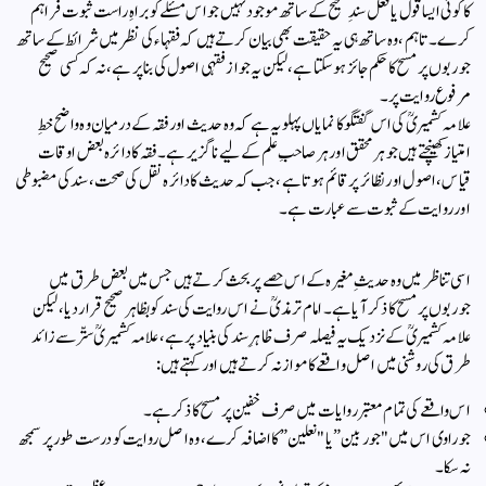
کا کوئی ایسا قول یا فعل سندِ صحیح کے ساتھ موجود نہیں جو اس مسئلے کو براہِ راست ثبوت فراہم
کرے۔ تاہم، وہ ساتھ ہی یہ حقیقت بھی بیان کرتے ہیں کہ فقہاء کی نظر میں شرائط کے ساتھ
جوربوں پر مسح کا حکم جائز ہو سکتا ہے، لیکن یہ جواز فقہی اصول کی بنا پر ہے، نہ کہ کسی صحیح
مرفوع روایت پر۔
علامہ کشمیریؒ کی اس گفتگو کا نمایاں پہلو یہ ہے کہ وہ حدیث اور فقہ کے درمیان وہ واضح خطِ
امتیاز کھینچتے ہیں جو ہر محقق اور ہر صاحبِ علم کے لیے ناگزیر ہے۔ فقہ کا دائرہ بعض اوقات
قیاس، اصول اور نظائر پر قائم ہوتا ہے، جب کہ حدیث کا دائرہ نقل کی صحت، سند کی مضبوطی
اور روایت کے ثبوت سے عبارت ہے۔
اسی تناظر میں وہ حدیثِ مغیرہ کے اس حصے پر بحث کرتے ہیں جس میں بعض طرق میں
جوربوں پر مسح کا ذکر آیا ہے۔ امام ترمذیؒ نے اس روایت کی سند کو بظاہر صحیح قرار دیا، لیکن
علامہ کشمیریؒ کے نزدیک یہ فیصلہ صرف ظاہرِ سند کی بنیاد پر ہے، علامہ کشمیریؒ ستّر سے زائد
طرق کی روشنی میں اصل واقعے کا موازنہ کرتے ہیں اور کہتے ہیں:
اس واقعے کی تمام معتبر روایات میں صرف خفین پر مسح کا ذکر ہے۔
جو راوی اس میں "جوربین” یا "نعلین” کا اضافہ کرے، وہ اصل روایت کو درست طور پر سمجھ
نہ سکا۔