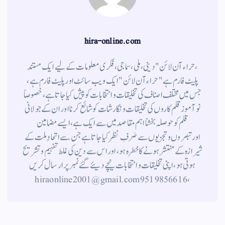
hira-online.com
،حراء آن لائن" دینی ، ملی ، سماجی ، فکری معلومات کے لیے ایک مستند
پلیٹ فارم ہے " حراء آن لائن " ایک ویب سائٹ اور پلیٹ فارم ہے ،
جس میں مختلف اصناف کی تخلیقات و انتخابات کو پیش کیا جاتا ہے ، خصوصاً
نوآموز قلم کاروں کی تخلیقات و نگارشات کو شائع کرنا اور ان کے جولانی
قلم کوحوصلہ بخشنا اہم مقاصد میں سے ایک ہے ، ایسے مضامین
اورتبصروں وتجزیوں سے صَرفِ نظر کیا جاتاہے جن سے اتحادِ ملت کے
شیرازہ کے منتشر ہونے کاخطرہ ہو ، اور اس سے دین کی غلط تفہیم وتشریح
ہوتی ہو، اپنی تخلیقات و انتخابات نیچے دیئے گئے نمبر پر ارسال کریں
، 9519856616 hiraonline2001@gmail.com