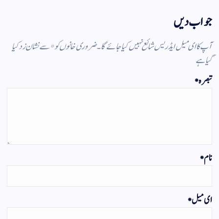
جواب دیں
آپ کا ای میل ایڈریس شائع نہیں کیا جائے گا۔
ضروری خانوں کو
*
سے نشان زد کیا
گیا ہے
تبصرہ
*
نام
*
ای میل
*