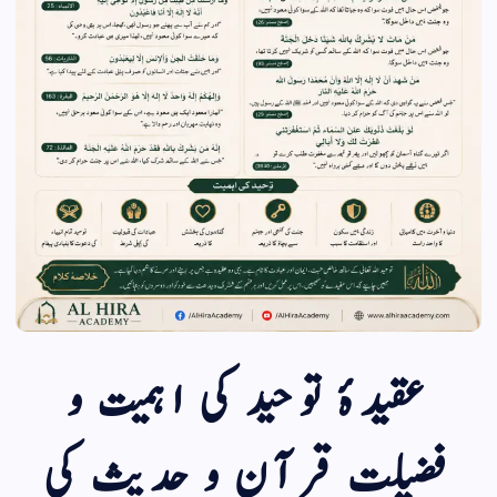
عقیدۂ توحید کی اہمیت و
فضیلت قرآن و حدیث کی