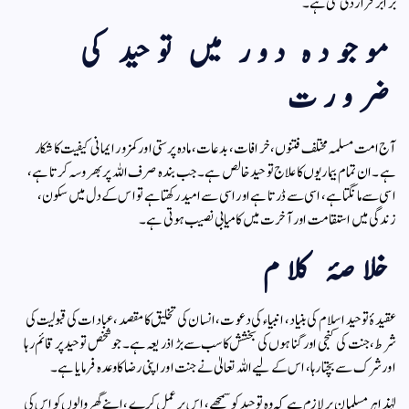
برابر قرار دی گئی ہے۔
موجودہ دور میں توحید کی
ضرورت
آج امت مسلمہ مختلف فتنوں، خرافات، بدعات، مادہ پرستی اور کمزور ایمانی کیفیت کا شکار
ہے۔ ان تمام بیماریوں کا علاج توحید خالص ہے۔ جب بندہ صرف اللہ پر بھروسہ کرتا ہے،
اسی سے مانگتا ہے، اسی سے ڈرتا ہے اور اسی سے امید رکھتا ہے تو اس کے دل میں سکون،
زندگی میں استقامت اور آخرت میں کامیابی نصیب ہوتی ہے۔
خلاصۂ کلام
عقیدۂ توحید اسلام کی بنیاد، انبیاء کی دعوت، انسان کی تخلیق کا مقصد، عبادات کی قبولیت کی
شرط، جنت کی کنجی اور گناہوں کی بخشش کا سب سے بڑا ذریعہ ہے۔ جو شخص توحید پر قائم رہا
اور شرک سے بچتا رہا، اس کے لیے اللہ تعالیٰ نے جنت اور اپنی رضا کا وعدہ فرمایا ہے۔
لہٰذا ہر مسلمان پر لازم ہے کہ وہ توحید کو سمجھے، اس پر عمل کرے، اپنے گھر والوں کو اس کی