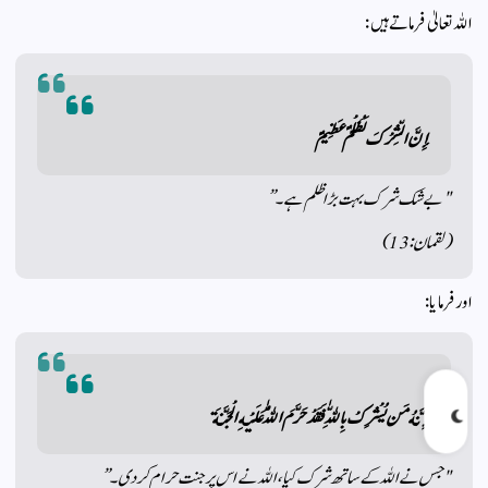
اللہ تعالیٰ فرماتے ہیں:
إِنَّ الشِّرْكَ لَظُلْمٌ عَظِيمٌ
"بے شک شرک بہت بڑا ظلم ہے۔”
(لقمان: 13)
اور فرمایا:
إِنَّهُ مَن يُشْرِكْ بِاللّٰهِ فَقَدْ حَرَّمَ اللّٰهُ عَلَيْهِ الْجَنَّةَ
"جس نے اللہ کے ساتھ شرک کیا، اللہ نے اس پر جنت حرام کر دی۔”