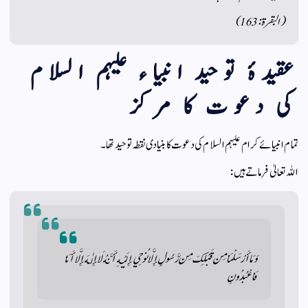
(البقرۃ: 163)
عقیدۂ توحید انبیاء علیہم السلام
کی دعوت کا مرکز
تمام انبیائے کرام علیہم السلام کی دعوت کا بنیادی نقطہ توحید تھا۔
اللہ تعالیٰ فرماتے ہیں:
وَمَا أَرْسَلْنَا مِن قَبْلِكَ مِن رَّسُولٍ إِلَّا نُوحِي إِلَيْهِ أَنَّهُ لَا إِلٰهَ إِلَّا أَنَا
فَاعْبُدُونِ