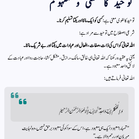
توحید کا معنی و مفہوم
توحید کا لغوی معنی ہے:
کسی کو ایک ماننا اور یکتا تسلیم کرنا۔
شرعی اصطلاح میں توحید سے مراد ہے:
اللہ تعالیٰ کو اس کی ذات، صفات، افعال اور عبادات میں یکتا اور بے شریک ماننا۔
یعنی یہ عقیدہ رکھنا کہ اللہ تعالیٰ ہی خالق، مالک، رازق، مشکل کشا، حاجت روا اور عبادت کے
لائق واحد معبود ہے۔
اللہ تعالیٰ فرماتے ہیں:
وَإِلٰهُكُمْ إِلٰهٌ وَاحِدٌ ۖ لَّا إِلٰهَ إِلَّا هُوَ الرَّحْمٰنُ الرَّحِيمُ
"تمہارا معبود ایک ہی معبود ہے، اس کے سوا کوئی معبود برحق نہیں، وہ نہایت
مہربان اور رحم والا ہے۔”