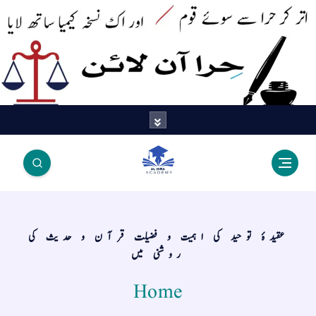
اتر کر حرا سے سوئے قوم آیا - اور
اک نسخہ کیمیا ساتھ لایا
عقیدۂ توحید کی اہمیت و فضیلت قرآن و حدیث کی
روشنی میں
Home