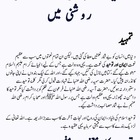
روشنی میں
تمہید
دنیا میں انسان کو بے شمار نعمتیں عطا کی گئی ہیں، لیکن ان تمام نعمتوں میں سب سے عظیم
نعمت
ایمان اور توحید
کی نعمت ہے۔ یہی وہ دولت ہے جس کے لیے انبیائے کرام علیہم السلام
مبعوث کیے گئے، کتابیں نازل کی گئیں، جہاد کیے گئے، اور اللہ کے نیک بندوں نے اپنی جانوں
کا نذرانہ پیش کیا۔ حضرت سمیہ رضی اللہ عنہا نے شہادت قبول کرلی مگر کلمۂ توحید سے
دستبردار نہ ہوئیں، حضرت آسیہ رضی اللہ عنہا نے فرعون کے ظلم کو برداشت کیا مگر توحید کا
دامن نہ چھوڑا۔ یہی وہ عظیم دولت ہے جس پر رسول اللہ ﷺ اور صحابۂ کرام رضی اللہ
عنہم نے بے شمار مصائب برداشت کیے۔
توحید اسلام کی بنیاد، ایمان کی روح اور نجاتِ آخرت کا سب سے بڑا ذریعہ ہے۔ اللہ تعالیٰ کے
نزدیک بندے کا سب سے قیمتی سرمایہ یہی عقیدہ ہے۔