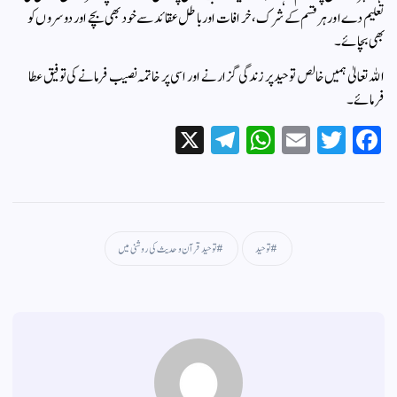
تعلیم دے اور ہر قسم کے شرک، خرافات اور باطل عقائد سے خود بھی بچے اور دوسروں کو
بھی بچائے۔
اللہ تعالیٰ ہمیں خالص توحید پر زندگی گزارنے اور اسی پر خاتمہ نصیب فرمانے کی توفیق عطا
فرمائے۔
X
Te
W
E
T
Fa
le
ha
m
wi
ce
gr
ts
ail
tte
bo
a
A
r
ok
m
pp
توحید
توحید قرآن و حدیث کی روشنی میں