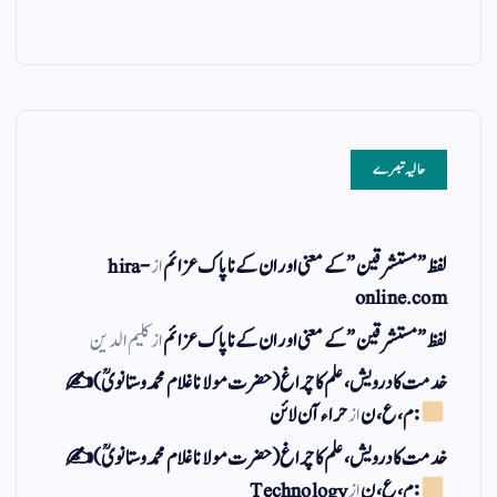
حالیہ تبصرے
لفظ ” مستشرقین ” کے معنی اور ان کے نا پاک عزائم
از
hira-
online.com
لفظ ” مستشرقین ” کے معنی اور ان کے نا پاک عزائم
از
کلیم الدین
خدمت کا درویش، علم کا چراغ(حضرت مولانا غلام محمد وستانویؒ)✍
: م ، ع ، ن
از
حراء آن لائن
خدمت کا درویش، علم کا چراغ(حضرت مولانا غلام محمد وستانویؒ)✍
: م ، ع ، ن
از
Technology