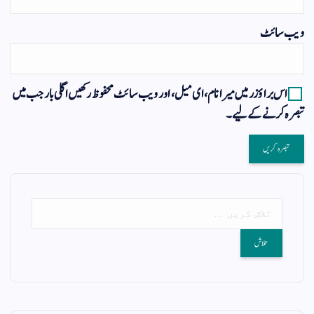
ویب‌ سائٹ
اس براؤزر میں میرا نام، ای میل، اور ویب سائٹ محفوظ رکھیں اگلی بار جب میں
تبصرہ کرنے کےلیے۔