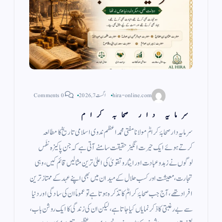
hira-online.com
اگست 7, 2026
0 Comments
سرمایہ دار صحابہ کرام
سرمایہ دار صحابۂ کرامؓ مولانا مفتی محمد اعظم ندوی اسلامی تاریخ کا مطالعہ
کرتے ہوئے ایک حیرت انگیز حقیقت سامنے آتی ہے کہ جن پاکیزہ نفَس
لوگوں نے زہد وعبادت اور ایثار وتقویٰ کی اعلیٰ ترین مثالیں قائم کیں، وہی
تجارت، معیشت اور کسب حلال کے میدان میں بھی اپنے عہد کے ممتاز ترین
افراد تھے، آج جب صحابۂ کرامؓ کا تذکرہ ہوتا ہے تو عموماً ان کی سادگی اور دنیا
سے بے رغبتی کا ذکر نمایاں کیا جاتا ہے، لیکن ان کی زندگی کا ایک روشن باب،