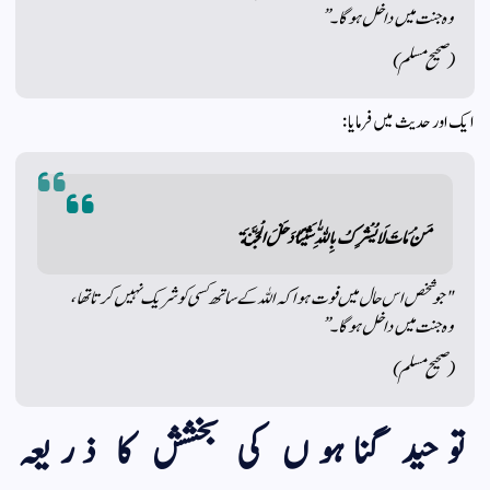
وہ جنت میں داخل ہوگا۔”
(صحیح مسلم)
ایک اور حدیث میں فرمایا:
مَنْ مَاتَ لَا يُشْرِكُ بِاللّٰهِ شَيْئًا دَخَلَ الْجَنَّةَ
"جو شخص اس حال میں فوت ہوا کہ اللہ کے ساتھ کسی کو شریک نہیں کرتا تھا،
وہ جنت میں داخل ہوگا۔”
(صحیح مسلم)
توحید گناہوں کی بخشش کا ذریعہ