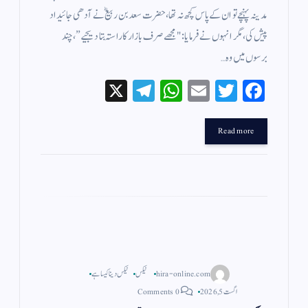
مدینہ پہنچے تو ان کے پاس کچھ نہ تھا، حضرت سعد بن ربیعؓ نے آدھی جائیداد
پیش کی، مگر انہوں نے فرمایا: "مجھے صرف بازار کا راستہ بتا دیجیے”، چند
برسوں میں وہ…
X
Te
W
E
T
Fa
le
ha
m
wi
ce
gr
ts
ail
tte
bo
Read more
a
A
r
ok
m
pp
hira-online.com
ٹیکس
ٹیکس دینا کیسا ہے
اگست 5, 2026
0 Comments