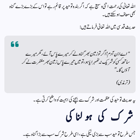
اللہ تعالیٰ کی رحمت اتنی وسیع ہے کہ اگر بندہ توحید پر قائم رہے تو اس کے بڑے بڑے گناہ
بھی معاف ہوسکتے ہیں۔
حدیث قدسی میں اللہ تعالیٰ فرماتے ہیں:
"اے ابن آدم! اگر تو زمین بھر گناہ لے کر میرے پاس آئے، مگر میرے
ساتھ کسی کو شریک نہ ٹھہرایا ہو، تو میں تیرے پاس زمین بھر مغفرت لے کر
آؤں گا۔”
(ترمذی)
یہ حدیث توحید کی عظمت اور شرک سے بچنے کی اہمیت کو واضح کرتی ہے۔
شرک کی ہولناکی
جس طرح توحید سب سے بڑی نیکی ہے، اسی طرح شرک سب سے بڑا گناہ ہے۔