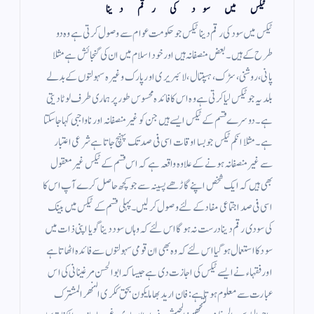
ٹیکس میں سود کی رقم دینا
ٹیکس میں سود کی رقم دینا ٹیکس جو حکومت عوام سے وصول کرتی ہے وہ دو
طرح کے ہیں ۔ بعض منصفانہ ہیں اور خود اسلام میں ان کی گنجائش ہے مثلا
پانی ، روشنی ، سڑک ، ہسپتال ، لائبریری اور پارک وغیرہ سہولتوں کے بدلے
بلدیہ جو ٹیکس لیا کرتی ہے وہ اس کا فائدہ محسوس طور پر ہماری طرف لوٹا دیتی
ہے ۔ دوسرے قسم کے ٹیکس ایسے ہیں جن کو غیر منصفانہ اور ناواجبی کہا جاسکتا
ہے ۔ مثلا انکم ٹیکس جو بسا اوقات اسی فی صد تک پہنچ جاتا ہے شرعی اعتبار
سے غیر منصفانہ ہونے کے علاوہ واقعہ ہے کہ اس قسم کے ٹیکس غیر معقول
بھی ہیں کہ ایک شخص اپنے گاڑھے پسینہ سے جو کچھ حاصل کرے آپ اس کا
اسی فی صد اجتماعی مفاد کے لئے وصول کر لیں۔ پہلی قسم کے ٹیکس میں بینک
کی سودی رقم دینا درست نہ ہو گا اس لئے کہ وہاں سود دینا گویا اپنی ذات میں
سود کا استعمال ہوگیا اس لئے کہ وہ بھی ان قومی سہولتوں سے فائدہ اٹھاتا ہے
اور فقہاء نے ایسے ٹیکس کی اجازت دی ہے جیسا کہ ابوالحسن مرغینانی کی اس
عبارت سے معلوم ہوتا ہے : فان اريد بها ما يكون بحق ككرى النهر المشترك