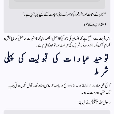
"میں نے جنات اور انسانوں کو صرف اپنی عبادت کے لیے پیدا کیا ہے۔”
(الذاریات: 56)
اس آیت سے واضح ہے کہ انسان کی زندگی کا اصل مقصد دنیا کمانا، شہرت حاصل کرنا یا عیش و
آرام نہیں بلکہ اللہ وحدہٗ لا شریک کی عبادت اور توحید کا قیام ہے۔
توحید عبادات کی قبولیت کی پہلی
شرط
کوئی بھی عبادت خواہ نماز ہو، روزہ ہو، حج ہو یا صدقہ، اس وقت تک قبول نہیں ہوتی جب
تک عقیدہ درست نہ ہو۔
رسول اللہ ﷺ نے فرمایا: