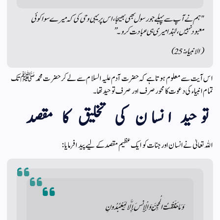
"ہم نے آپ سے پہلے جو رسول بھی بھیجا، اس پر یہی وحی کی کہ میرے سوا کوئی
معبود نہیں، لہٰذا میری ہی عبادت کرو۔”
(الانبیاء: 25)
اس آیت سے معلوم ہوتا ہے کہ حضرت آدم علیہ السلام سے لے کر حضرت محمد ﷺ تک
تمام انبیاء کی دعوت کا محور صرف اور صرف توحید تھا۔
توحید انسان کی تخلیق کا مقصد
اللہ تعالیٰ نے انسان اور جنات کو ایک عظیم مقصد کے لیے پیدا فرمایا:
وَمَا خَلَقْتُ الْجِنَّ وَالْإِنسَ إِلَّا لِيَعْبُدُونِ