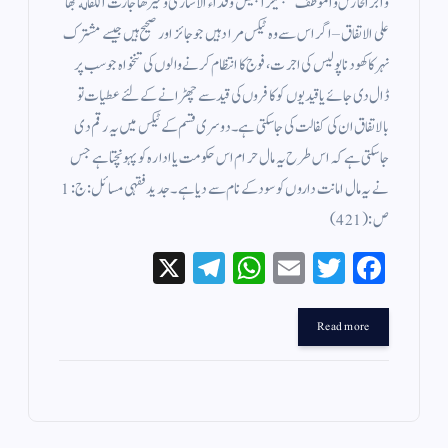
واجر الحارس والموظف لتجهيز الجيش وفداء الاسارى وغيرها جازت الكفالة بها
على الاتفاق – اگر اس سے وہ ٹیکس مراد ہیں جو جائز اور صحیح ہیں جیسے مشترک
نہر کا کھودنا پولیس کی اجرت ، فوج کا انتظام کرنے والوں کی تنخواہ جو سب پر
ڈال دی جائے یا قیدیوں کو کافروں کی قید سے چھڑانے کے لئے عطیات تو
بالاتفاق ان کی کفالت کی جا سکتی ہے ۔ دوسری قسم کے ٹیکس میں یہ رقم دی
جاسکتی ہے کہ اس طرح یہ مال حرام اس حکومت یا ادارہ کو پہونچتا ہے جس
نے یہ مال امانت داروں کو سود کے نام سے دیا ہے ۔ جدید فقہی مسائل : ج : 1
ص: (421 )
X
Te
W
E
T
Fa
le
ha
m
wi
ce
gr
ts
ail
tte
bo
Read more
a
A
r
ok
m
pp