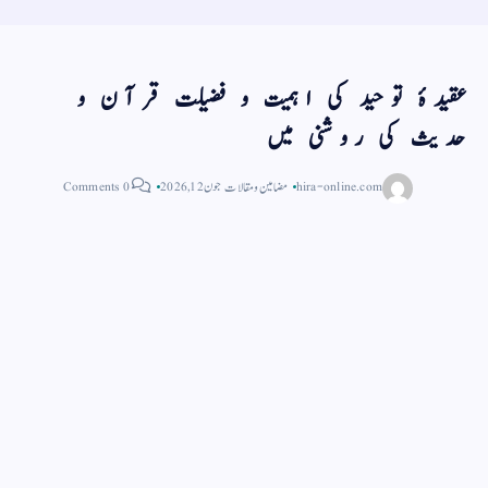
عقیدۂ توحید کی اہمیت و فضیلت قرآن و
حدیث کی روشنی میں
hira-online.com
مضامین و مقالات
جون 12, 2026
0 Comments