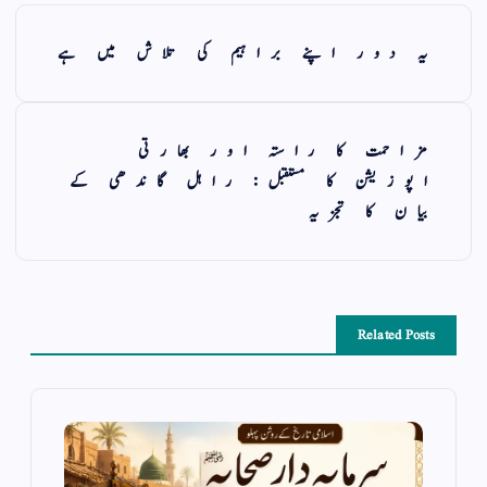
یہ دور اپنے براہیم کی تلاش میں ہے
مزاحمت کا راستہ اور بھارتی
اپوزیشن کا مستقبل: راہل گاندھی کے
بیان کا تجزیہ
Related Posts