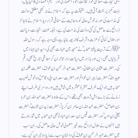
یعنی تجارت، معاشی خود کفالت، خود انحصاری اور عظیم اقتصادی کامیابیاں،
بہت کم زیر بحث آتی ہیں۔ حقیقت یہ ہے کہ اسلام نے نہ کبھی مطلق دولت
کی مذمت کی اور نہ خوش حالی کو روحانیت کے منافی قرار دیا، اسلام نے ناجائز
ذرائع سے حاصل کی گئی دولت کی مذمت کی ہے، جبکہ محنت، تجارت، دیانت
اور حلال کمائی کو عزت وشرف کا ذریعہ بنایا ہے، یہی وجہ ہے کہ رسول اللہ
ﷺ کے تربیت یافتہ صحابہؓ نے مسجد میں عبادت بھی کی، میدانِ جہاد میں
قربانیاں بھی دیں اور بازار میں دیانت دار تاجر بن کر معاشی تاریخ بھی رقم
کی۔ حضرت عثمان بن عفانؓ، حضرت عبدالرحمن بن عوفؓ، حضرت طلحہ بن
عبیداللہؓ، حضرت زبیر بن عوامؓ اور حضرت سعد بن ابی وقاصؓ وہ خوش نصیب
صحابہ ہیں جو ایک طرف عشرۂ مبشرہ میں شامل ہیں اور دوسری طرف اپنے
زمانے کے بڑے اہلِ ثروت بھی تھے، اس کے علاوہ حضرت عبداللہ بن عمرو
بن العاصؓ، حضرت عبداللہ بن عامر بن کریزؓ، حضرت زید بن ثابتؓ، حضرت
یعلیٰ بن امیہؓ اور حضرت قیس بن سعد بن عبادہؓ بھی ان صحابہ میں شمار ہوتے
ہیں جنہوں نے حلال ذرائع سے غیر معمولی خوش حالی حاصل کی۔ ان سب
میں حضرت عبدالرحمن بن عوفؓ کی داستان سب سے زیادہ حیران کن ہے،