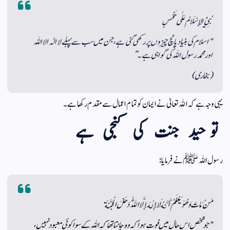
بُنِيَ الإِسْلَامُ عَلٰى خَمْسٍ
"اسلام کی بنیاد پانچ چیزوں پر رکھی گئی ہے، جن میں سب سے پہلے لا الٰہ الا اللہ
اور محمد رسول اللہ کی گواہی ہے۔”
(بخاری)
یہی وجہ ہے کہ اللہ تعالیٰ نے ایمان کو تمام اعمال سے مقدم رکھا ہے۔
توحید جنت کی کنجی ہے
رسول اللہ ﷺ نے فرمایا:
مَنْ مَاتَ وَهُوَ يَعْلَمُ أَنَّهُ لَا إِلٰهَ إِلَّا اللّٰهُ دَخَلَ الْجَنَّةَ
"جو شخص اس حال میں فوت ہوا کہ وہ جانتا تھا کہ اللہ کے سوا کوئی معبود نہیں،