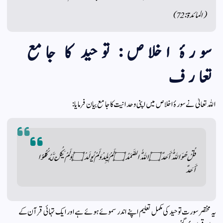
(المائدۃ: 72)
سورۂ اخلاص: توحید کا جامع
تعارف
اللہ تعالیٰ نے سورۂ اخلاص میں اپنی وحدانیت کا جامع بیان فرمایا:
قُلْ هُوَ اللّٰهُ أَحَدٌ ۝ اللّٰهُ الصَّمَدُ ۝ لَمْ يَلِدْ وَلَمْ يُولَدْ ۝ وَلَمْ يَكُن لَّهُ كُفُوًا
أَحَدٌ
یہ مختصر سورت توحید کی مکمل تعلیم اپنے اندر سموئے ہوئے ہے اور ایک تہائی قرآن کے