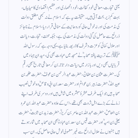
یعنی تجارت، معاشی خود کفالت، خود انحصاری اور عظیم اقتصادی کامیابیاں،
بہت کم زیر بحث آتی ہیں۔ حقیقت یہ ہے کہ اسلام نے نہ کبھی مطلق دولت
کی مذمت کی اور نہ خوش حالی کو روحانیت کے منافی قرار دیا، اسلام نے ناجائز
ذرائع سے حاصل کی گئی دولت کی مذمت کی ہے، جبکہ محنت، تجارت، دیانت
اور حلال کمائی کو عزت وشرف کا ذریعہ بنایا ہے، یہی وجہ ہے کہ رسول اللہ
ﷺ کے تربیت یافتہ صحابہؓ نے مسجد میں عبادت بھی کی، میدانِ جہاد میں
قربانیاں بھی دیں اور بازار میں دیانت دار تاجر بن کر معاشی تاریخ بھی رقم
کی۔ حضرت عثمان بن عفانؓ، حضرت عبدالرحمن بن عوفؓ، حضرت طلحہ بن
عبیداللہؓ، حضرت زبیر بن عوامؓ اور حضرت سعد بن ابی وقاصؓ وہ خوش نصیب
صحابہ ہیں جو ایک طرف عشرۂ مبشرہ میں شامل ہیں اور دوسری طرف اپنے
زمانے کے بڑے اہلِ ثروت بھی تھے، اس کے علاوہ حضرت عبداللہ بن عمرو
بن العاصؓ، حضرت عبداللہ بن عامر بن کریزؓ، حضرت زید بن ثابتؓ، حضرت
یعلیٰ بن امیہؓ اور حضرت قیس بن سعد بن عبادہؓ بھی ان صحابہ میں شمار ہوتے
ہیں جنہوں نے حلال ذرائع سے غیر معمولی خوش حالی حاصل کی۔ ان سب