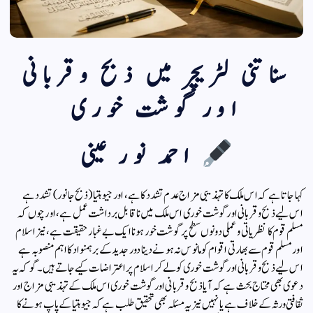
سناتنی لٹریچر میں ذبح وقربانی
اور گوشت خوری
احمد نور عینی
کہا جاتا ہے کہ اس ملک کا تہذیبی مزاج عدم تشدد کا ہے، اور جیو ہتیا (ذبح جانور) تشدد ہے
اس لیے ذبح وقربانی اور گوشت خوری اس ملک میں ناقابل برداشت عمل ہے، اور چوں کہ
مسلم قوم کا نظریاتی وعملی دونوں سطح پر گوشت خور ہونا ایک بے غبار حقیقت ہے، نیز اسلام
اور مسلم قوم سے بھارتی اقوام کو مانوس نہ ہونے دینا دور جدید کے برہمنواد کا اہم منصوبہ ہے
اس لیے ذبح وقربانی اور گوشت خوری کو لے کر اسلام پر اعتراضات کیے جاتے ہیں۔ گو کہ یہ
دعوی بھی محتاج بحث ہے کہ آیا ذبح وقربانی اور گوشت خوری اس ملک کے تہذیبی مزاج اور
ثقافتی ورثہ کے خلاف ہے یا نہیں نیز یہ مسئلہ بھی تحقیق طلب ہے کہ جیو ہتیا کے پاپ ہونے کا