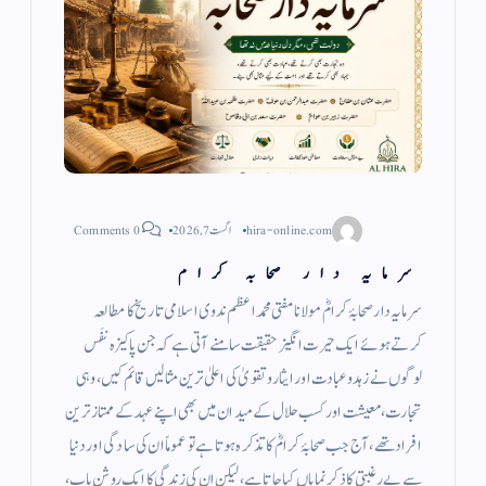
hira-online.com
اگست 7, 2026
0 Comments
سرمایہ دار صحابہ کرام
سرمایہ دار صحابۂ کرامؓ مولانا مفتی محمد اعظم ندوی اسلامی تاریخ کا مطالعہ
کرتے ہوئے ایک حیرت انگیز حقیقت سامنے آتی ہے کہ جن پاکیزہ نفَس
لوگوں نے زہد وعبادت اور ایثار وتقویٰ کی اعلیٰ ترین مثالیں قائم کیں، وہی
تجارت، معیشت اور کسب حلال کے میدان میں بھی اپنے عہد کے ممتاز ترین
افراد تھے، آج جب صحابۂ کرامؓ کا تذکرہ ہوتا ہے تو عموماً ان کی سادگی اور دنیا
سے بے رغبتی کا ذکر نمایاں کیا جاتا ہے، لیکن ان کی زندگی کا ایک روشن باب،