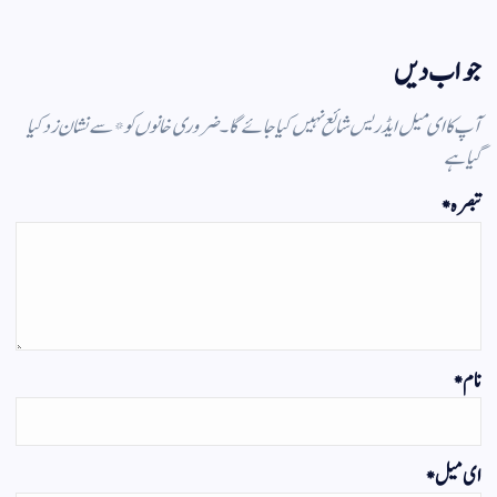
جواب دیں
آپ کا ای میل ایڈریس شائع نہیں کیا جائے گا۔
ضروری خانوں کو
*
سے نشان زد کیا
گیا ہے
تبصرہ
*
نام
*
ای میل
*