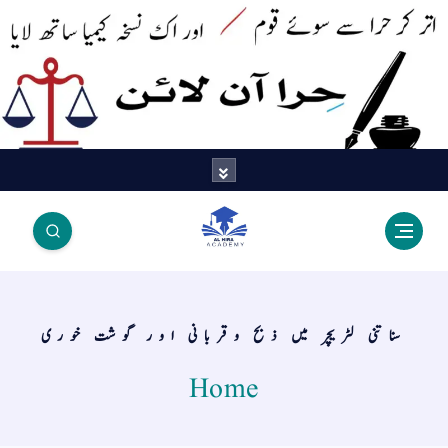
اتر کر حرا سے سوئے قوم آیا - اور
اک نسخہ کیمیا ساتھ لایا
سناتنی لٹریچر میں ذبح وقربانی اور گوشت خوری
Home