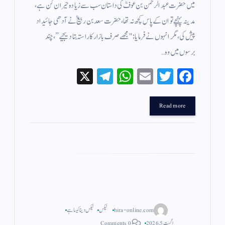
میں حضرت عبدالرحمن بن عوفؓ کی داستان سب سے زیادہ حیران کن ہے،
مدینہ پہنچے تو ان کے پاس کچھ نہ تھا، حضرت سعد بن ربیعؓ نے آدھی جائیداد
پیش کی، مگر انہوں نے فرمایا: "مجھے صرف بازار کا راستہ بتا دیجیے”، چند
برسوں میں وہ…
X
Te
W
E
T
Fa
le
ha
m
wi
ce
gr
ts
ail
tte
bo
Read more
a
A
r
ok
m
pp
hira-online.com
ٹیکس
ٹیکس دینا کیسا ہے
اگست 5, 2026
0 Comments