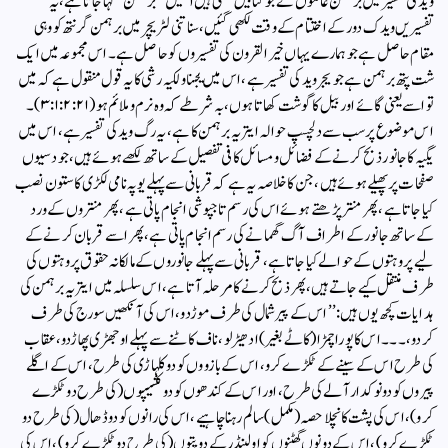
وید کی تفسیر میں برہمن عالموں نے جو کتابیں لکھی ہیں انھیں ’’برہمن‘‘ کہا جاتا ہے، یہ
تفسیریں ویدک دور کے اختتام کے وقت لکھی گئیں، سناتنی لٹریچر میں برہمن گرنتھ کو وہی
مقام حاصل ہے جو ہمارے یہاں خیر القرون کی تفسیروں کو حاصل ہے۔ اس مجموعہ میں ایک
شت پتھ برہمن ہے جو یجروید کی تفسیر ہے، اس میں یجناولکیہ رشی کا یہ قول منقول ہے کہ میں
تو اسے یعنی گائے اور بیل کا گوشت کھاتا ہوں، بہ شرطے کہ وہ نرم وملائم ہو (۳:۱:۲:۲۱)۔
اس موضوع پر سب سے دلچسپ حوالہ ایتریہ برہمن کا ہے ، یہ رگ وید کی تفسیر ہے، اس میں
یگیہ کا جانور ذبح کرنے کے فضائل ومسائل کافی تفصیل کے ساتھ لکھے ہوئے ہیں، جو دسیوں
صفحات پر پھیلے ہوئے ہیں، جن کا خلاصہ یہ ہے کہ قربانی سے پہلے یوپہ نامی لکڑی کا ستون نصب
کیا جاتا ہے، پھر منتر پڑھتے ہوئے اس کی رسم تاجپوشی انجام پاتی ہے، پھر منتر وں کے ورد
کے ساتھ جانور کے اطراف آگ گھمانے کی رسم انجام پاتی ہے، پھر اسے قربان کرنے کے
لیے پروہتوں کے حوالے کیا جاتا ہے، قربانی سے پہلے جانوروں کے مالکانہ حقوق پروہتوں کی
طرف منتقل کیے جاتے ہیں، پھر ذبح کرنے کا مرحلہ آتا ہے، اس سلسلہ میں ایتریہ برہمن کی
ہدایات کچھ یوں ہیں:’’ اس کے پیر شمال کی طرف موڑدو، اس کی آنکھیں سورج کی طرف
کردو، ۔۔۔ اس کا پورا چمڑا (کاٹے بغیر) ادھیڑ لو، ناف کاٹنے سے پہلے اوجھڑی پھاڑدو،عقاب
کی طرح اس کے سینے کے ٹکڑے کرو، اس کے بازووں کو دو کلہاڑی کی طرح، اس کے اگلے
پیروں کو دو نوکدار آلے کی طرح ، اور اس کے کندھوں کو دو کشیپوں (کی طرح دو ٹکڑے
کرو)، اس کی پشت کا نچلا حصہ (مکمل)سالم رہنا چاہیے، اس کی رانوں کو دو ڈھال (کی طرح دو
ٹکڑے کرو)، اس کے دونوں گھٹنوں کو اولینڈر کے دو پتوں (کی طرح دو ٹکڑے کرو)، اس کی