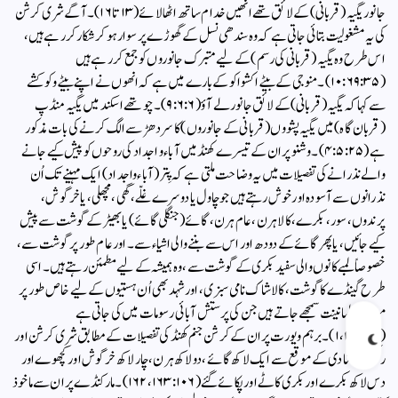
جانور یگیہ (قربانی) کے لائق تھے انھیں خدام ساتھ اٹھا لائے (۱۳ تا ۱۶)۔ آگے شری کرشن
کی یہ مشغولیت بتائی جاتی ہے کہ وہ سندھی نسل کے گھوڑے پر سوار ہو کر شکار کر رہے ہیں،
اس طرح وہ یگیہ (قربانی کی رسم) کے لیے متبرک جانوروں کو جمع کر رہے ہیں
(۱۰:۶۹:۳۵)۔ منوجی کے بیٹے اکشواکو کے بارے میں ہے کہ انھوں نے اپنے بیٹے وکوکشے
سے کہا کہ یگیہ (قربانی) کے لائق جانور لے آؤ (۹:۶:۶)۔ چوتھے اسکند میں یگیہ منڈپ
(قربان گاہ) میں یگیہ پشووں (قربانی کے جانوروں) کا سر دھڑ سے الگ کرنے کی بات مذکور
ہے (۴:۵:۲۵)۔ وشنو پران کے تیسرے کھنڈ میں آباءو اجداد کی روحوں کو پیش کیے جانے
والے نذرانے کی تفصیلات میں یہ وضاحت ملتی ہے کہ پِتر (آباء واجداد) ایک مہینے تک اُن
نذرانوں سے آسودہ اور خوش رہتے ہیں جو چاول یا دوسرے غلّے، گھی، مچھلی، یا خرگوش،
پرندوں، سور، بکرے، کالا ہرن ، عام ہرن، گائے (جنگلی گائے) یا بھیڑ کے گوشت سے پیش
کیے جائیں، یا پھر گائے کے دودھ اور اس سے بننے والی اشیاء سے۔ اور عام طور پر گوشت سے،
خصوصاً لمبے کانوں والی سفید بکری کے گوشت سے، وہ ہمیشہ کے لیے مطمئن رہتے ہیں۔ اسی
طرح گینڈے کا گوشت، کالاشاک نامی سبزی، اور شہد بھی اُن ہستیوں کے لیے خاص طور پر
موجبِ طمانینت سمجھے جاتے ہیں جن کی پرستش آبائی رسومات میں کی جاتی ہے
(۱۶: ۱،۲،۳)۔ برہم ویورت پران کے کرشن جنم کھنڈ کی تفصیلات کے مطابق شری کرشن اور
رکمنی کی شادی کے موقع سے ایک لاکھ گائے، دو لاکھ ہرن، چار لاکھ خرگوش اور کچھوے اور
دس لاکھ بکرے اور بکری کاٹے اور پکائے گئے (۱۰۶: ۱۶۲،۱۶۳)۔ مارکنڈے پران سے ماخوذ