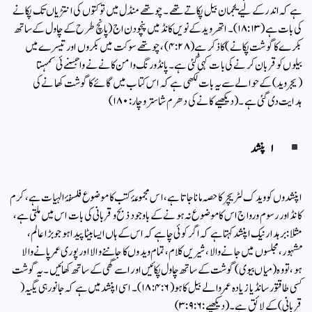
ہے کہ اندر کے لیے یجمان بیل پکاتے تھے۔ چوتھے منڈل میں تو کتوں کی انتڑیاں تک پکانے
کی بات ہے (۱۸:۱۳)۔اتھر وید کے نویں کانڈ میں پنچودن اج (پانچ طرح کے چاول کے ساتھ
بکرے کا گوشت پکانے)کا ذکر ہے (۴:۲۸) ، چوتھے سوکت میں بکروں اور تیسرے میں
بیلوں کو قربان کرنے کی بات کہی گئی ہے۔ پانڈو رنگ وامن کانےنے واجسنے ئی سمہتا
(یجروید) کے حوالے سے یہ بات لکھی ہے کہ اس کتاب میں گائے کا گوشت کھانے کی
ہدایت دی گئی ہے۔ (دیکھیے کانے کی دھرم شاستر وچار: ۱۸۰)
اپنشد
اپنشد وں کو ویدک لٹریچر کا حصہ مانا جاتا ہے، اس مجموعۂ کتب کا موضوع فلسفۂ الہیات ہے، کرم
کانڈ اور رسوم ورواج اس کا موضوع نہ ہونے کے باوجود ذبح وقربانی کی بات اس میں ملتی ہے،
مثلا: برہدارنیک اپنشد کہتا ہے کہ اگر کوئی چاہے کہ اس کے ہاں ایسا بیٹا پیدا ہو جو بڑا عالم،
مشہور، مجلسوں میں جانے والا، شیریں کلام، تمام ویدوں کا جاننے والا اور پوری عمر پانے والا
ہو، تو وہ (میاں بیوی) گوشت کے ساتھ چاول پکائیں اور اسے گھی کے ساتھ کھائیں۔ یہ گوشت
کسی طاقتور سانڈ یا زیادہ عمر والے بیل کا ہو (۱۸:۴:۶)۔ اسی اپنشد میں ہے کہ جانور ہی یگیہ (
قربانی) کے لائق ہے۔(دیکھیے: ۳:۹:۶)