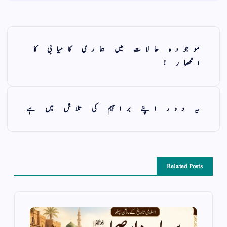
موجودہ حالات میں ہماری کامیابی کا
انحصار !
یہ دور اپنے براہیم کی تلاش میں ہے
Related Posts