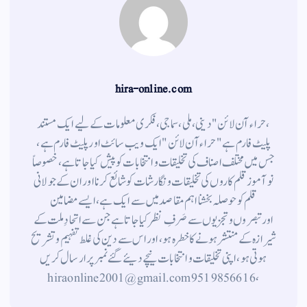
hira-online.com
،حراء آن لائن" دینی ، ملی ، سماجی ، فکری معلومات کے لیے ایک مستند
پلیٹ فارم ہے " حراء آن لائن " ایک ویب سائٹ اور پلیٹ فارم ہے ،
جس میں مختلف اصناف کی تخلیقات و انتخابات کو پیش کیا جاتا ہے ، خصوصاً
نوآموز قلم کاروں کی تخلیقات و نگارشات کو شائع کرنا اور ان کے جولانی
قلم کوحوصلہ بخشنا اہم مقاصد میں سے ایک ہے ، ایسے مضامین
اورتبصروں وتجزیوں سے صَرفِ نظر کیا جاتاہے جن سے اتحادِ ملت کے
شیرازہ کے منتشر ہونے کاخطرہ ہو ، اور اس سے دین کی غلط تفہیم وتشریح
ہوتی ہو، اپنی تخلیقات و انتخابات نیچے دیئے گئے نمبر پر ارسال کریں
، 9519856616 hiraonline2001@gmail.com