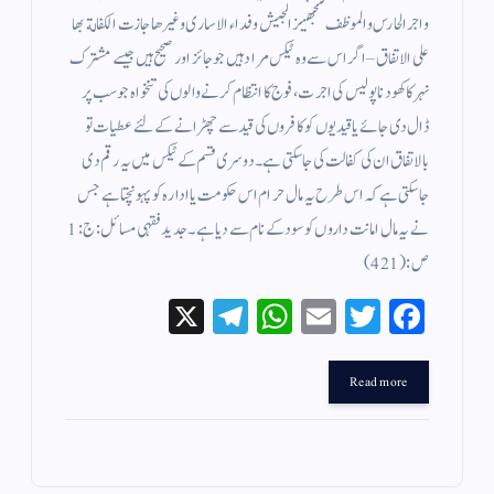
واجر الحارس والموظف لتجهيز الجيش وفداء الاسارى وغيرها جازت الكفالة بها
على الاتفاق – اگر اس سے وہ ٹیکس مراد ہیں جو جائز اور صحیح ہیں جیسے مشترک
نہر کا کھودنا پولیس کی اجرت ، فوج کا انتظام کرنے والوں کی تنخواہ جو سب پر
ڈال دی جائے یا قیدیوں کو کافروں کی قید سے چھڑانے کے لئے عطیات تو
بالاتفاق ان کی کفالت کی جا سکتی ہے ۔ دوسری قسم کے ٹیکس میں یہ رقم دی
جاسکتی ہے کہ اس طرح یہ مال حرام اس حکومت یا ادارہ کو پہونچتا ہے جس
نے یہ مال امانت داروں کو سود کے نام سے دیا ہے ۔ جدید فقہی مسائل : ج : 1
ص: (421 )
X
Te
W
E
T
Fa
le
ha
m
wi
ce
gr
ts
ail
tte
bo
Read more
a
A
r
ok
m
pp