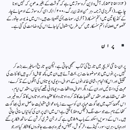
(۱:۲: ۵۱تا ۵۴)۔ آش ولاین گرہ سوترمیں ہے کہ گوشت کے بغیر مدھو پرکہ نہیں ہونا
چاہیے۔ (انگریزی ترجمہ، ہرمن اولڈن برگ،۱/۲۰۰)۔ اسی گرہ سوتر کے ادھیائے چار
کے کنڈیکا تین میں انتم سنسکار (آخری رسومات) کی تفصیلات ہیں، اس میں مذبوحہ جانور کے
مخصوص اعضا کو انتم سنسکار میں کس طرح استعمال کیا جائے اس کی وضاحت کی گئی ہے۔
پران
پران سناتنی لٹریچر میں تاریخ کی کتاب سمجھی جاتی ہے، لیکن یہ تاریخ اساطیر سے بڑھ کر
نہیں۔ پرانوں میں جو موضوعات زیر بحث آئے ہیں ان میں کچھ قابل ذکر یہ ہیں: کائنات کی
تخلیق اور اس کا انجام، شاہی خاندانوں کے احوال، دیوی دیوتاؤں کی جنگوں کے تذکرے،
محبت کی داستانیں اور ان کےدیگر احوال وواقعات، دیومالائی قصے کہانیاں، مقدس ایام،
مقدس مقامات اور مقدس شخصیات کا تذکرہ،اوتار واد کا عقیدہ اور اوتاروں کا تذکرہ وغیرہ۔
اس مجموعۂ کتب میں بھاگوت مہا پران کو سب سے زیادہ عوامی مقبولیت حاصل ہوئی، بھاگوت
کتھا کے نام سے جو ست سنگ (مجلس وعظ) لگتی ہے اس میں اسی پران کی کہانیاں سنائی جاتی
ہیں۔ اس کے دسویں اسکند کے باب ۵۸ میں ہے کہ ارجن شری کرشن کے ساتھ شکار پر گئے
اور وہاں ، ہرن، سور، گینڈے، خرگوش، بھینس وغیرہ بہت سے جانوروں کا شکار کیا اور جو