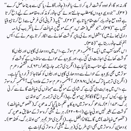
گار نہ ہوگا، خواہ وہ گوشت خرید کر لائے، یا خود (جانور) کاٹے، یا کسی سے ہدیتا حاصل کرے‘‘
(۳۲) ۔ ’’ جو دویجہ ویدوں کا مطلب جانتے ہوئے کسی جانور کو مذکورہ مقاصد کے لیے ذبح کرتا
ہے تو وہ مع جانور بابرکت مقام پاتا ہے‘‘ (۴۲)۔ ’’ یگیہ(قربانی) کی غرض سے ذبح کرنا جیو ہتیا
نہیں ہے‘‘ (۳۹)۔ ’’جو شخص (مقدس رسم کے موقع پر ضیافت کرنے یا تقریب کی ذمہ
داری نبھانے میں) مشغول ہونے کی بنا پر گوشت کھانے سے انکار کرتا ہےمرنے کے اکیس
جنم تک جانور رہتا ہے‘‘ (۳۵)۔
اس مجموعۂ کتب میں ایک آپستمبہ دھرم سوتر ہے، اس میں دودھاری گایوں اور بیلوں کا
گوشت کھانے کی اجازت دی گئی ہے، اور یجروید کے حوالے سے سانڈوں کے گوشت کو
چڑھاوے کے لیے مناسب بتا یا گیا ہے (انگریزی ترجمہ جارج بھولر:۶۴)۔ وششٹھ دھرم
سوتر میں بھی یجروید کے حوالے سے دودھاری گایوں اور بیلوں کوکھانا جائز قرار دیا گیا ہے۔
(انگریزی ترجمہ پاترک اولیول: ۲۸۸)۔ آپستمبہ دھرم سوتر کے علاوہ ایک آپستمبہ گرہ سوتر
ہے، اس میں ہدایت دی گئی ہے کہ شادی کے موقع سے مہمانوں کی ضیافت گائے سے کرنی
چاہیے، کیوں کہ یہ ذبح گاؤ کا بہترین موقع ہے (انگریزی ترجمہ ہرمن اولڈن
برگ، ۲/۱۷۴)۔ مادھو گرہ سوترمیں وید کا یہ حکم سنایا گیا کہ مدھو پرکہ (مخصوص ضیافت)
گوشت کے بغیر نہیں ہونی چاہیے (۱-۹-۲۲)۔ ہرنے کیشی گرہ سوتر کے مطابق مدھوپرکہ
(مخصوص ضیافت) میں گائے کاٹنا افضل ہے۔ (انگریزی مترجم ہرمن اولڈ برگ، کھنڈ ۱۳)۔
بودھاین گرہ سوتر میں بھی اسی طرح کی (ہرنے کیشی گرہ سوتر کی) بات ہے