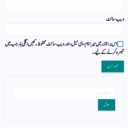
ویب‌ سائٹ
اس براؤزر میں میرا نام، ای میل، اور ویب سائٹ محفوظ رکھیں اگلی بار جب میں
تبصرہ کرنے کےلیے۔