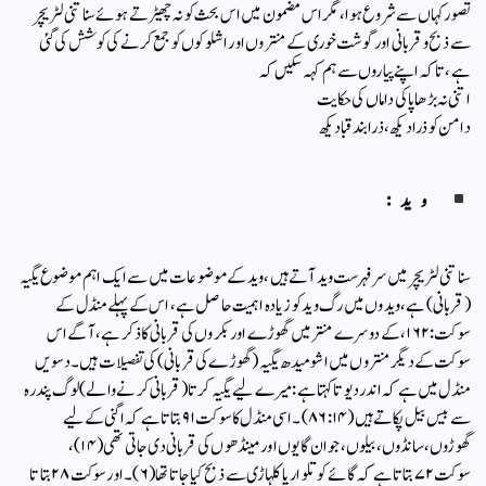
تصور کہاں سے شروع ہوا، مگر اس مضمون میں اس بحث کو نہ چھیڑتے ہوئے سناتنی لٹریچر
سے ذبح وقربانی اور گوشت خوری کے منتروں اور اشلوکوں کو جمع کرنے کی کوشش کی گئی
ہے، تاکہ اپنے پیاروں سے ہم کہہ سکیں کہ
اتنی نہ بڑھا پاکی داماں کی حکایت
دامن کو ذرا دیکھ، ذرا بند قبا دیکھ
وید:
سناتنی لٹریچر میں سر فہرست وید آتے ہیں، وید کے موضوعات میں سے ایک اہم موضوع یگیہ
(قربانی) ہے، ویدوں میں رگ وید کو زیادہ اہمیت حاصل ہے، اس کے پہلے منڈل کے
سوکت: ۱۶۲، کے دوسرے منتر میں گھوڑے اور بکروں کی قربانی کا ذکر ہے، آگے اس
سوکت کے دیگر منتروں میں اشومیدھ یگیہ (گھوڑے کی قربانی) کی تفصیلات ہیں۔دسویں
منڈل میں ہے کہ اندر دیوتا کہتا ہے: میرے لیے یگیہ کرتا (قربانی کرنے والے) لوگ پندرہ
سے بیس بیل پکاتے ہیں (۸۶:۱۴) ۔اسی منڈل کا سوکت ۹۱ بتاتا ہے کہ اگنی کے لیے
گھوڑوں،سانڈوں، بیلوں، جوان گایوں اور مینڈھوں کی قربانی دی جاتی تھی (۱۴)،
سوکت ۷۲ بتاتا ہے کہ گائے کو تلوار یا کلہاڑی سے ذبح کیا جاتا تھا (۶)۔ اور سوکت ۲۸ بتاتا