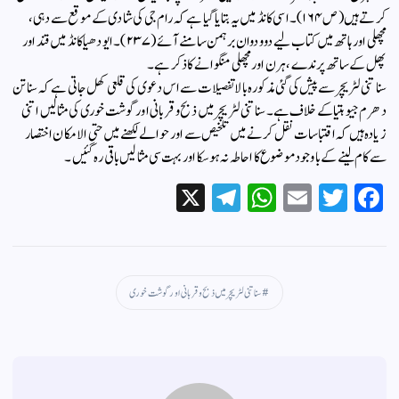
کرتے ہیں (ص ۱۶۴)۔ اسی کانڈ میں یہ بتایا گیا ہے کہ رام جی کی شادی کے موقع سے دہی،
مچھلی اور ہاتھ میں کتاب لیے دو ودوان برہمن سامنے آئے (۲۳۷)۔ایودھیا کانڈ میں قند اور
پھل کے ساتھ پرندے، ہرن اور مچھلی منگوانے کا ذکر ہے۔
سناتنی لٹریچر سے پیش کی گئی مذکورہ بالا تفصیلات سے اس دعوی کی قلعی کھل جاتی ہے کہ سناتن
دھرم جیو ہتیا کے خلاف ہے۔ سناتنی لٹریچر میں ذبح وقربانی اور گوشت خوری کی مثالیں اتنی
زیادہ ہیں کہ اقتباسات نقل کرنے میں تلخیص سے اور حوالے لکھنے میں حتی الامکان اختصار
سے کام لینے کے باوجود موضوع کا احاطہ نہ ہوسکا اور بہت سی مثالیں باقی رہ گئیں۔
X
Te
W
E
T
Fa
le
ha
m
wi
ce
gr
ts
ail
tte
bo
a
A
r
ok
سناتنی لٹریچر میں ذبح وقربانی اور گوشت خوری
m
pp