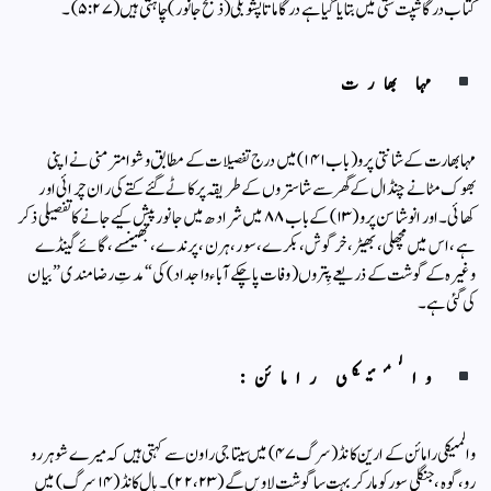
کتاب درگا شپت ستی میں بتایا گیا ہے درگا ماتا پشو بلی (ذبح جانور) چاہتی ہیں (۵:۲۷)۔
مہا بھارت
مہا بھارت کے شانتی پرو (باب ۱۴۱) میں درج تفصیلات کے مطابق وشوامتر منی نے اپنی
بھوک مٹانے چنڈال کے گھر سے شاستروں کے طریقہ پر کاٹے گئے کتے کی ران چرائی اور
کھائی۔اور انوشاسن پرو (۱۳) کے باب ۸۸ میں شرادھ میں جانور پیش کیے جانے کا تفصیلی ذکر
ہے، اس میں مچھلی، بھیڑ، خرگوش، بکرے، سور، ہرن، پرندے، بھینسے ، گائے گینڈے
وغیرہ کے گوشت کے ذریعے پِتروں (وفات پاچکے آباء واجداد) کی “مدتِ رضامندی” بیان
کی گئی ہے۔
والمیکی رامائن:
والمیکی رامائن کے ارین کانڈ (سرگ ۴۷) میں سیتا جی راون سے کہتی ہیں کہ میرے شوہر رو
رو، گوہ، جنگلی سور کو مار کر بہت سا گوشت لاویں گے (۲۲،۲۳) ۔بال کانڈ (۱۴ سرگ) میں