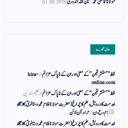
مولانا قاضی محمد معین اللہ اندوری
01.08.2026
حالیہ تبصرے
لفظ ” مستشرقین ” کے معنی اور ان کے نا پاک عزائم
از
hira-
online.com
لفظ ” مستشرقین ” کے معنی اور ان کے نا پاک عزائم
از
کلیم الدین
خدمت کا درویش، علم کا چراغ(حضرت مولانا غلام محمد وستانویؒ)✍
: م ، ع ، ن
از
حراء آن لائن
خدمت کا درویش، علم کا چراغ(حضرت مولانا غلام محمد وستانویؒ)✍