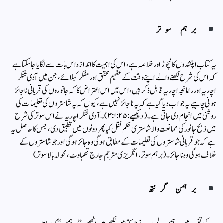
برہم سوتر
یہ کتاب اپنشدوں کا نچوڑ اور خلاصہ ہے، اس کی اہمیت کا اندازہ اس بات سے لگایا جا سکتا ہے
کہ اس کی شرح لکھنے والے اپنے وقت کے عظیم محقق اور مفکر کہلائے، جن میں آدی شنکر
اچاریہ اور رامانجہ اچاریہ قابل ذکر ہیں، اس میں اس اعتراض کا کہ جانوروں کی قربانی ناجائز
ہونی چاہیے یہ جواب دیا گیا ہے کہ یہ ناجائز نہیں ہے، کیوں کہ یہ شاستروں کی تعلیمات کی
روشنی میں انجام دی جاتی ہے۔ (دیکھیے:۳:۱:۲۵)۔ آدی شنکر اچاریہ نے اس سوتر کی شرح
میں ذبح جانور کی ممانعت والاشاستری حکم نقل کیا پھر دونوں میں تطبیق دی ، جس کا حاصل یہ
ہے کہ جو قربانی شاستروں کی تعلیمات کے مطابق ہوگی وہ جائز ہوگی اور جو شاستروں کے
خلاف ہوگی وہ ناجائز۔(برہم سوتر، انگریزی مترجم جارج تھباوٹ، محولہ بالا سوتر)
برہمن گرنتھ