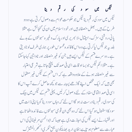
ٹیکس میں سود کی رقم دینا
ٹیکس میں سود کی رقم دینا ٹیکس جو حکومت عوام سے وصول کرتی ہے وہ دو
طرح کے ہیں ۔ بعض منصفانہ ہیں اور خود اسلام میں ان کی گنجائش ہے مثلا
پانی ، روشنی ، سڑک ، ہسپتال ، لائبریری اور پارک وغیرہ سہولتوں کے بدلے
بلدیہ جو ٹیکس لیا کرتی ہے وہ اس کا فائدہ محسوس طور پر ہماری طرف لوٹا دیتی
ہے ۔ دوسرے قسم کے ٹیکس ایسے ہیں جن کو غیر منصفانہ اور ناواجبی کہا جاسکتا
ہے ۔ مثلا انکم ٹیکس جو بسا اوقات اسی فی صد تک پہنچ جاتا ہے شرعی اعتبار
سے غیر منصفانہ ہونے کے علاوہ واقعہ ہے کہ اس قسم کے ٹیکس غیر معقول
بھی ہیں کہ ایک شخص اپنے گاڑھے پسینہ سے جو کچھ حاصل کرے آپ اس کا
اسی فی صد اجتماعی مفاد کے لئے وصول کر لیں۔ پہلی قسم کے ٹیکس میں بینک
کی سودی رقم دینا درست نہ ہو گا اس لئے کہ وہاں سود دینا گویا اپنی ذات میں
سود کا استعمال ہوگیا اس لئے کہ وہ بھی ان قومی سہولتوں سے فائدہ اٹھاتا ہے
اور فقہاء نے ایسے ٹیکس کی اجازت دی ہے جیسا کہ ابوالحسن مرغینانی کی اس
عبارت سے معلوم ہوتا ہے : فان اريد بها ما يكون بحق ككرى النهر المشترك