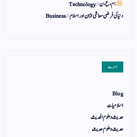
: م ، ع ، ن
از
Technology
دنیا کی فرضی معاشی اڑان اور اسلام
از
Business
زمرے
Blog
اسلامیات
حدیث و علوم الحدیث
حدیث و علوم حدیث