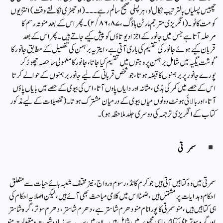
چھبیس پسلیاں بالترتیب نکال لو، ہر پسلی صحیح سالم رہے۔۔۔ (اوجھڑی نکالتے وقت) انتڑیوں
کو مت کاٹو۔ (انگریزی مترجم مارٹن ہاؤگ،۲/۸۶،۸۷) ۔ پھر اس کے بعد منوتہ رسم کا
مرحلہ آتا ہے جس میں جانور کے اجزا دیوتاؤں کو پیش کیے جاتے ہیں۔پھر اس کے بعد
قربان کیے ہوئے جانور کی تقسیم کی باری آتی ہے، ایتریہ برہمن کی تفصیل کے مطابق جانور کا
گوشت یگیہ میں شامل برہمن پروہتوں میں تقسیم کیا جاتا، جانور کا معمولی سا حصہ چھوڑ کر
پورے جانور پر برہمنوں کا قبضہ ہوتا، جو شخص قربانی کے لیے جانور برہمنوں کے حوالے کرتا
اس کے حصے میں کمر کی ہڈی، مثانہ اور دایاں پاوں آتا ، اس کی بیوی کے حصے میں بایاں پاؤں
آتا ، اور بالائی ہونٹ دونوں میاں بیوی کے درمیان مشترک ہوتا ۔( تفصیلات کے لیے مذکور
کتاب کے انگریزی ترجمہ کی دوسری جلد ملاحظہ ہو)۔
سمرتی
سمرتی میں وہ کتابیں آتی ہیں جو کرم کانڈ، رسوم ورواج، نیز مختلف شعبہ ہائے حیات سے متعلق
احکام وہدایات پر مشتمل ہیں، ضمنا اس میں کلامی مباحث بھی آئے ہیں، لیکن اصلا یہ احکام کی
ہی کتابیں ہیں، منو سمرتی کا پورا نام منو دھرم شاستر ہے، دھرم شاستر، دھرم سوتر، گرہ شاستر
اور گرہ سوتر نامی کتابیں اسی مجموعہ میں شامل ہیں۔ ان میں سب سے زیادہ شہرت ومقبولیت منو