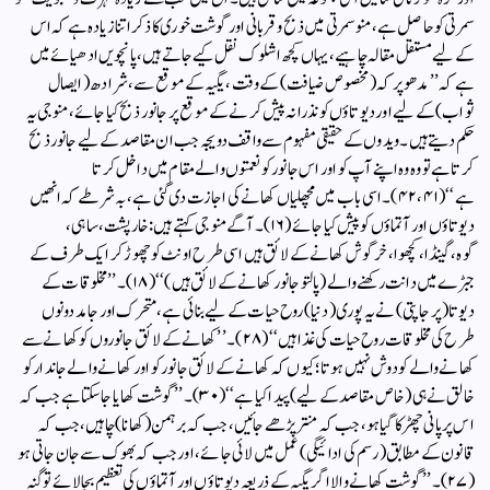
سمرتی کو حاصل ہے، منوسمرتی میں ذبح وقربانی اور گوشت خوری کا ذکر اتنا زیادہ ہے کہ اس
کے لیے مستقل مقالہ چاہیے، یہاں کچھ اشلوک نقل کیے جاتے ہیں، پانچویں ادھیائے میں
ہے کہ ’’ مدھوپرکہ (مخصوص ضیافت) کے وقت، یگیہ کے موقع سے، شرادھ (ایصال
ثواب) کے لیے اور دیوتاؤں کو نذرانہ پیش کرنے کے موقع پر جانور ذبح کیا جائے، منو جی یہ
حکم دیتے ہیں۔ ویدوں کے حقیقی مفہوم سے واقف دویجہ جب ان مقاصد کے لیے جانور ذبح
کرتا ہے تو وہ وہ اپنے آپ کو اور اس جانور کو نعمتوں والے مقام میں داخل کرتا
ہے‘‘(۴۱، ۴۲)۔ اسی باب میں مچھلیاں کھانے کی اجازت دی گئی ہے، بہ شرطے کہ انھیں
دیوتاؤں اور آتماؤں کو پیش کیا جائے (۱۶)۔آگے منو جی کہتے ہیں:خار پشت، ساہی،
گوہ،گینڈا، کچھوا، خرگوش کھانے کے لائق ہیں اسی طرح اونٹ کو چھوڑ کر ایک طرف کے
جبڑے میں دانت رکھنے والے (پالتو جانور کھانے کے لائق ہیں)‘‘ (۱۸)۔ ’’مخلوقات کے
دیوتا (پرجا پتی) نے یہ پوری (دنیا) روح حیات کے لیے بنائی ہے، متحرک اور جامد دونوں
طرح کی مخلوقات روح حیات کی غذا ہیں‘‘ ( ۲۸)۔ ’’کھانے کے لائق جانوروں کو کھانے سے
کھانے والے کو دوش نہیں ہوتا؛ کیوں کہ کھانے کے لائق جانور کو اور کھانے والے جاندار کو
خالق نے ہی (خاص مقاصد کے لیے) پیدا کیا ہے‘‘(۳۰)۔ ’’ گوشت کھایا جاسکتا ہے جب کہ
اس پر پانی چھڑکا گیا ہو، جب کہ منتر پڑھے جائیں، جب کہ برہمن (کھانا) چاہیں، جب کہ
قانون کے مطابق (رسم کی ادائیگی) عمل میں لائی جائے، اور جب کہ بھوک سے جان جاتی ہو
(۲۷)۔ ’’گوشت کھانے والا اگر یگیہ کے ذریعہ دیوتاؤں اور آتماؤں کی تعظیم بجالائے تو گنہ