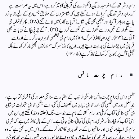
راجہ دشرتھ کےاشو میدھ یگیہ (گھوڑے کی قربانی) کاتذکرہ ہے، اس میں یہ صراحت ہے
کہ راجہ دشرتھ یگیہ کراتے ہوئے کہتے ہیں کہ شاستروں کے مطابق جس دیو کے لیے جو جانور
چاہیے وہ باہر آگیا، اور پنچھی بھی یگیہ شالہ (قربان گاہ) میں لائے گئے (۲۸)۔پھر کوشلیہ جی
نے تلوار کے تین وار سے گھوڑے کے ٹکڑے کر دیے(۳۱)۔آگے چربی پکانے کی بات بھی
آئی ہے (۳۴)۔ ایودھیا کانڈ (سرگ ۵۶)میں رام جی لکشمن کو ہرن مار کر لانے اور اسے
قربانی میں چڑھانے کی ہدایت دیتے ہیں۔ارین کانڈ (سرگ ۷۳) میں مچھلی مار کر کھانے بلکہ
مچھلی آگ پر بھون کر کھانے کا ذکر ہے (۱۴،۱۵)
رام چرت مانس
تلسی داس کی رام چرت مانس تاریخی ترتیب کے اعتبار سے سناتنی مصادر کی آخری کتاب ہے،
جو مغل دور میں لکھی گئی، اور عوامی زبان میں تصنیف کی گئی، اسے جتنی عوامی مقبولیت ملی شاید
ہی کسی سناتنی کتاب کو ملی ہو، رام کتھا کے نام سے جو ست سنگ (حلقۂ وعظ) لگتے ہیں ان میں
اسی کتاب کو بنیاد بنا کر شری رام جی کی کہانی سنائی جاتی ہے۔اس کے بال کانڈ میں ہے کہ شری
رام جی اپنے بھائیوں اور ساتھیوں کے ساتھ ہرن کا شکار کرنے گئے۔اس میں یہ بھی ہے کہ وہ
روز ہرن مار کر راجہ دشرتھ کو دکھاتے ہیں، نیز وہ اپنے بھائیوں اور ساتھیوں کے ساتھ بھوجن