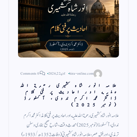
hira-online.com
جون 22, 2026
0 Comments
علامہ انور شاہ کشمیری رحمة الله
عليه اور احادیث پر فنی کلام
ڈاکٹر محمد اکرم ندوی، آكسفورڈ
(نومبر 2025)
علامہ انور شاہ کشمیری رحمة الله عليه اور احادیث پر فنی کلامڈاکٹر محمد اکرم
ندوی، آكسفورڈ (نومبر 2025) محدثِ وقت، شارحِ صحیح بخاری وسننِ
ترمذی، اور فقیہِ عصر، علامہ انور شاہ کشمیریؒ (وفات 1352ھ/1933ء)