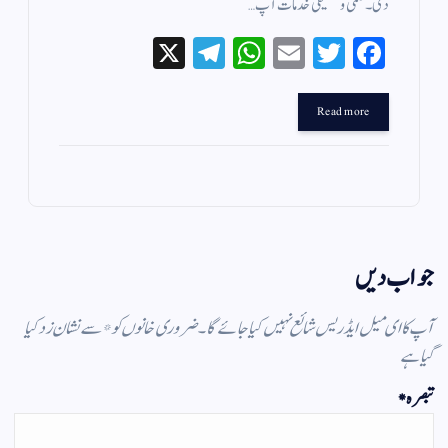
دی۔ علمی و تصنیفی خدمات آپ…
X
Te
W
E
T
Fa
le
ha
m
wi
ce
gr
ts
ail
tte
bo
Read more
a
A
r
ok
m
pp
جواب دیں
آپ کا ای میل ایڈریس شائع نہیں کیا جائے گا۔
ضروری خانوں کو
*
سے نشان زد کیا
گیا ہے
تبصرہ
*