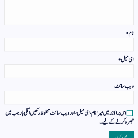
نام
*
ای میل
*
ویب‌ سائٹ
اس براؤزر میں میرا نام، ای میل، اور ویب سائٹ محفوظ رکھیں اگلی بار جب میں
تبصرہ کرنے کےلیے۔