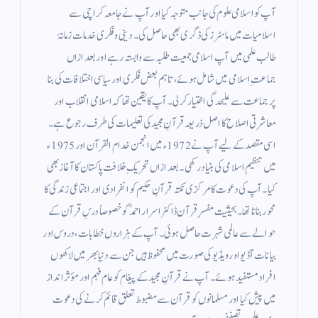
آپ کو اسلامی علوم کی جانب متوجہ کیا اور آپ نے جامعہ کراچی سے
اسلامیات میں ماسٹرز کی ڈگری بھی حاصل کی۔ دینی و فکری خدمات زمانۂ
طالب علمی میں آپ اسلامی جمعیت طلبہ سے وابستہ رہے اور بعد ازاں
جماعتِ اسلامی میں شامل ہوئے، تاہم بعض فکری اور سیاسی اختلافات کی بنا
پر جماعت سے علیحدگی اختیار کر لی۔ آپ کا یقین تھا کہ اسلامی انقلاب اور
معاشرتی اصلاح کا اصل ذریعہ قرآنِ مجید کی تعلیمات کی طرف رجوع ہے۔
اسی مقصد کے لیے آپ نے 1972ء میں انجمن خدام القرآن اور 1975ء
میں تنظیمِ اسلامی کی بنیاد رکھی۔ بعد ازاں تحریکِ خلافت پاکستان کا آغاز بھی
کیا۔ آپ کی دعوت کا مرکزی نکتہ قرآنِ حکیم کو انفرادی اور اجتماعی زندگی کا
محور بنانا تھا۔ بحیثیت مفسرِ قرآن ڈاکٹر اسرار احمدؒ کو خصوصاً درسِ قرآن کے
حوالے سے عالمی شہرت حاصل ہوئی۔ آپ کے ہزاروں خطابات، دروس اور
بیانات آڈیو اور ویڈیو کی صورت میں محفوظ ہیں جن سے دنیا بھر میں لاکھوں
افراد مستفید ہوئے۔ آپ نے قرآنِ مجید کے پیغام کو عام فہم اور مؤثر انداز
میں پیش کیا اور مسلمانوں کو قرآن سے مضبوط تعلق قائم کرنے کی دعوت