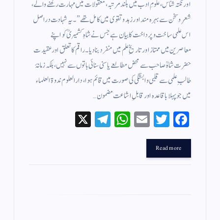
اور نکتہ شناس، علومِ ادب میں بلند مرتبہ، معقولات میں مہارت رکھنے والے،
شعر و سخن سے بہرہ مند اور زہد و تقوى میں کامل تھے” ۔ یہ شہادت دراصل
اس علمی ساخت و پرداخت کا بیان ہے جس نے شاہِ کشمیریؒ کو اپنے
معاصرین میں ممتاز اور تاریخِ علم میں منفرد بنا دیا۔راقم کا تعلق اور عقیدت
حضرت شاہؒ صاحب سے محض مطالعے یا سنی سنائی باتوں سے نہیں، بلکہ زمانۂ
طالبِ علمی سے قلبی وابستگی کی صورت میں قائم ہوا، دارالعلوم ندوۃ العلماء
میں جو پہلا باقاعدہ اور قابلِ اشاعت مضمون…
X
Te
W
E
T
Fa
le
ha
m
wi
ce
gr
ts
ail
tte
bo
Read more
a
A
r
ok
m
pp