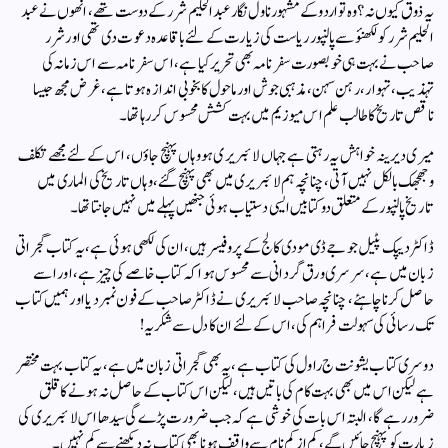
یہ ذوق کیوں نہ؟ وہ تو اردو کے مشہور ناول نگار عبد الحلیم شرر کے دوست تھے، انھوں نے عبد
الحلیم شرر کو لکھنؤ سے پالنپور ریاست کی زیارت کے لئے باقاعدہ دعوت دی تھی اور شرر
صاحب نے بہت ہی خوبصورت سفرنامہ بھی تحریر کیا ہے، اس سفر نامہ سے اس زمانہ کی
تہذیب، تہوار، رہن سہن، مذہبی جوش اور ماحول کا بخوبی اندازہ ہوتا ہے، غرض مجھ جیسا
ناقص تاریخ کا طالب علم اس میوزیم میں بہت کشش محسوس کررہا تھا۔
میری دیرینہ خواہش یہ رہتی ہے جہاں لائبریری ہو وہاں پہنچ جاؤں، اس کے لئے مجھے تکلف
و جھجھک بالکل نہیں آتی، چنانچہ ہم لائبریری میں بھی پہنچ گئے، وہاں تاریخ کی الماری میں
تاریخ پالنپور کے متعلق دو کتابیں ایسی دستیاب ہوئی جنھیں پہلے میں نہیں جانتا تھا۔
ڈاکٹر دیپک پٹیل جو جے ڈی مودی کالج کے پروفیسر ہیں، ان کی لکھی ہوئی ہے، یہ کتاب گجراتی
زبان میں ہے، سر سری ورق گردانی سے محسوس ہوا کہ کتاب خاصے کی چیز ہے، اور اسے
حاصل کرنا چاہئے، چنانچہ صاحب لائبریری نے ڈاکٹر صاحب کے فون نمبر دیا اور ہمیں کتاب
تک رسائی کی سہولت فراہم کی، اس کے لئے ان کا دل سے شکریہ!
دوسری کتاب یشونت ج راول کی کتاب ہے، یہ بھی گجراتی زبان میں ہے، یہ کتاب بہت مختصر
ہے لیکن اس میں بھی بہت کام کی باتیں ہیں، لیکن اس کتاب کے حاصل نہ ہونے کا قلق
ضرور رہے گا، البتہ اس بات کی خوشی ہے کہ جب ضرورت پڑے گی سیدھا اس لائبریری کی
زیارت کو پہنچ جائیں گے، کم از کم نام سے واقف ہونا بھی کتاب نہ دیکھنے سے کم نہیں۔