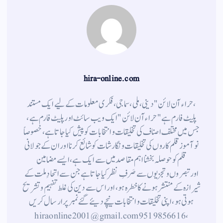
hira-online.com
،حراء آن لائن" دینی ، ملی ، سماجی ، فکری معلومات کے لیے ایک مستند
پلیٹ فارم ہے " حراء آن لائن " ایک ویب سائٹ اور پلیٹ فارم ہے ،
جس میں مختلف اصناف کی تخلیقات و انتخابات کو پیش کیا جاتا ہے ، خصوصاً
نوآموز قلم کاروں کی تخلیقات و نگارشات کو شائع کرنا اور ان کے جولانی
قلم کوحوصلہ بخشنا اہم مقاصد میں سے ایک ہے ، ایسے مضامین
اورتبصروں وتجزیوں سے صَرفِ نظر کیا جاتاہے جن سے اتحادِ ملت کے
شیرازہ کے منتشر ہونے کاخطرہ ہو ، اور اس سے دین کی غلط تفہیم وتشریح
ہوتی ہو، اپنی تخلیقات و انتخابات نیچے دیئے گئے نمبر پر ارسال کریں
، 9519856616 hiraonline2001@gmail.com