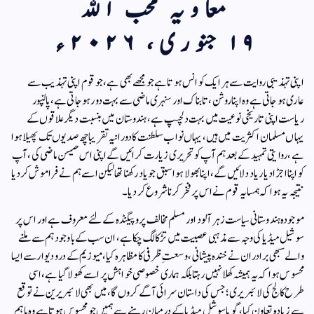
معاویہ محب الله
۱۹ جنوری، ۲۰۲۶ء
اپنی تہذیبی روایت سے ہر ایک کو انس ہوتا ہے جو مجھے بھی ہے، جو قوم اپنی تہذیب سے
عاری ہو جاتی ہے وہ اپنا روشن، تابناک اور سنہری ماضی سے بہت دور ہو جاتی ہے، پالنپور
ریاست اپنی تاریخی نوعیت میں بہت دلچسپ ہے، ہندوستان میں بنسبت دیگر علاقوں کے
یہاں مسلمان اکثریت میں ہیں، یہاں نواب سلطنت کا دورانیہ تقریبا چھ صدیوں تک پھیلا ہوا
ہے، روایتی تمہید کے بعد ہم آپ کو تحریری زیارت کرائیں گے اپنی اس حیسن ماضی کی، آپ
کو اپنا اجڑا دیار یاد دلائیں گے، اپنا بھولا ہوا سبق جو یاد رکھنا تھا لیکن اسے ہم نے فراموش کردیا
نتیجہ یہ ہوا کہ ہمسایہ قوم نے اس پر فخر کرنا شروع کر دیا۔
موجودہ ہندوستانی سیاست زہر آلود اور مسلم مخالف پروپیگنڈہ کے لئے معروف ہے اور اس پر
سوشیل میڈیا کی وجہ سے مذہبی عصبیت میں تڑکا لگ چکا ہے، ان سب کے باوجود ہم سے ملنے
والے سبھی برادران نے خندہ پیشانی، وسعتِ ظرفی کا مظاہرہ کیا، میوزیم کے در و دیوار سے ایسا
محسوس ہوا کہ یہ ہمیشہ کھلا نہیں رہتا بلکہ ہماری خصوصی خواہش پر اسے کھولا گیا ہے، اسی
طرح کالج کی لائبریری؛ جس کی داستان سرائی آگے کروں گا، میں بھی لائبریرین نے توقع
سے زیادہ تعاون کیا، گویا سوشل میڈیا کے درمیان رہنے سے ہمیں جو محسوس ہوتا ہے وہ باہم