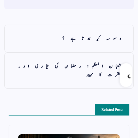
وسوسہ کیا ہوتا ہے ؟
شعبان المعظم: رمضان کی تیاری اور
مغفرت کا مہینہ
Related Posts