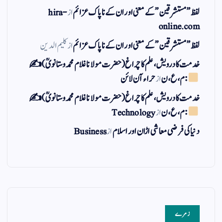
لفظ ” مستشرقین ” کے معنی اور ان کے نا پاک عزائم
از
hira-
online.com
لفظ ” مستشرقین ” کے معنی اور ان کے نا پاک عزائم
از
کلیم الدین
خدمت کا درویش، علم کا چراغ(حضرت مولانا غلام محمد وستانویؒ)✍
: م ، ع ، ن
از
حراء آن لائن
خدمت کا درویش، علم کا چراغ(حضرت مولانا غلام محمد وستانویؒ)✍
: م ، ع ، ن
از
Technology
دنیا کی فرضی معاشی اڑان اور اسلام
از
Business
زمرے