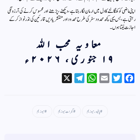
اپنی ماضی کو کھنگالنے کا دل میں ارمان لگا رہتا ہے، دیکھنے، پڑھنے اور محسوس کرنے کی آرزو لگی
رہتی ہے، بس یہی کچھ محدود سفر کی طرح محدود اور منتشر یادیں قارئین کی نذر نواز کرکے
اجازت لیتا ہوں۔
معاویہ محب الله
۱۹ جنوری، ۲۰۲۶ء
X
Te
W
E
T
Fa
le
ha
m
wi
ce
gr
ts
ail
tte
bo
a
A
r
ok
پالنپور میوزیم
گجرات میوزیم
میوزیم
m
pp