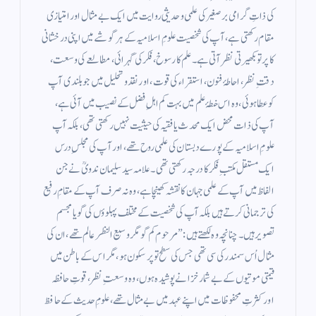
کی ذاتِ گرامی برصغیر کی علمی و حدیثی روایت میں ایک بے مثال اور امتیازی
مقام رکھتی ہے، آپ کی شخصیت علومِ اسلامیہ کے ہر گوشے میں اپنی درخشانی
کا پرتو بکھیرتی نظر آتی ہے۔ علم کا رسوخ، فکر کی گہرائی، مطالعے کی وسعت،
دقتِ نظر، احاطۂ فنون، استقراء کی قوت، اور نقد و تحلیل میں جو بلندی آپ
کو عطا ہوئی، وہ اس خطۂ علم میں بہت کم اہلِ فضل کے نصیب میں آئی ہے،
آپ کی ذات محض ایک محدث یا فقیہ کی حیثیت نہیں رکھتی تھی، بلکہ آپ
علومِ اسلامیہ کے پورے دبستان کی علمی روح تھے، اور آپ کی مجلسِ درس
ایک مستقل مکتبِ فکر کا درجہ رکھتی تھی۔ علامہ سید سلیمان ندویؒ نے جن
الفاظ میں آپ کے علمی جہان کا نقشہ کھینچا ہے، وہ نہ صرف آپ کے مقامِ رفیع
کی ترجمانی کرتے ہیں بلکہ آپ کی شخصیت کے مختلف پہلوؤں کی گویا مجسم
تصویر ہیں۔ چنانچہ وہ لکھتے ہیں:”مرحوم کم گو مگر وسیع النظر عالم تھے، ان کی
مثال اُس سمندر کی سی تھی جس کی سطح تو پرسکون ہو، مگر اس کے باطن میں
قیمتی موتیوں کے بے شمار خزانے پوشیدہ ہوں، وہ وسعتِ نظر، قوتِ حافظہ
اور کثرتِ محفوظات میں اپنے عہد میں بے مثال تھے، علومِ حدیث کے حافظ