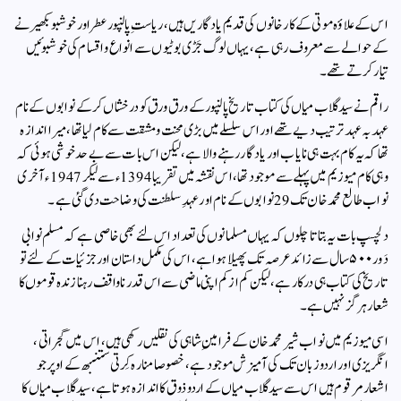
اس کے علاؤہ موتی کے کارخانوں کی قدیم یادگاریں ہیں، ریاستِ پالنپور عطر اور خوشبو بکھیرنے
کے حوالے سے معروف رہی ہے، یہاں لوگ جَڑی بوٹیوں سے انواع و اقسام کی خوشبوئیں
تیار کرتے تھے۔
راقم نے سید گلاب میاں کی کتاب تاریخ پالنپور کے ورق ورق کو درخشاں کرکے نوابوں کے نام
عہد بہ عہد ترتیب دیے تھے اور اس سلسلے میں بڑی محنت و مشقت سے کام لیا تھا، میرا اندازہ
تھا کہ یہ کام بہت ہی نایاب اور یادگار رہنے والا ہے، لیکن اس بات سے بے حد خوشی ہوئی کہ
وہی کام میوزیم میں پہلے سے موجود تھا، اس نقشہ میں تقریبا 1394ء سے لیکر 1947ء آخری
نواب طالع محمد خان تک 29 نوابوں کے نام اور عہدِ سلطنت کی وضاحت دی گئی ہے۔
دلچسپ بات یہ بتاتا چلوں کہ یہاں مسلمانوں کی تعداد اس لئے بھی خاصی ہے کہ مسلم نوابی
دَور ۵۰۰ سال سے زائد عرصہ تک پھیلا ہوا ہے، اس کی مکمل داستان اور جزئیات کے لئے تو
تاریخ کی کتاب ہی درکار ہے، لیکن کم از کم اپنی ماضی سے اس قدر نا واقف رہنا زندہ قوموں کا
شعار ہرگز نہیں ہے۔
اسی میوزیم میں نواب شیر محمد خان کے فرامینِ شاہی کی نقلیں رکھی ہیں، اس میں گجراتی،
انگریزی اور اردو زبان تک کی آمیزش موجود ہے، خصوصا منارہ کِرتی ستنبھ کے اوپر جو
اشعار مرقوم ہیں اس سے سید گلاب میاں کے اردو ذوق کا اندازہ ہوتا ہے، سید گلاب میاں کا