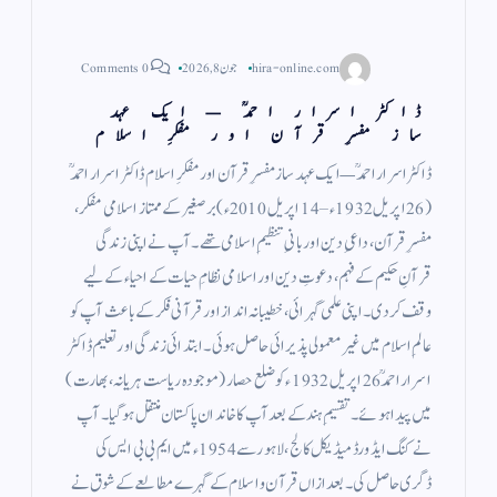
hira-online.com
جون 8, 2026
0 Comments
ڈاکٹر اسرار احمدؒ — ایک عہد
ساز مفسرِ قرآن اور مفکرِ اسلام
ڈاکٹر اسرار احمدؒ — ایک عہد ساز مفسرِ قرآن اور مفکرِ اسلام ڈاکٹر اسرار احمدؒ
(26 اپریل 1932ء – 14 اپریل 2010ء) برصغیر کے ممتاز اسلامی مفکر،
مفسرِ قرآن، داعیِ دین اور بانیِ تنظیمِ اسلامی تھے۔ آپ نے اپنی زندگی
قرآنِ حکیم کے فہم، دعوتِ دین اور اسلامی نظامِ حیات کے احیاء کے لیے
وقف کر دی۔ اپنی علمی گہرائی، خطیبانہ انداز اور قرآنی فکر کے باعث آپ کو
عالمِ اسلام میں غیر معمولی پذیرائی حاصل ہوئی۔ ابتدائی زندگی اور تعلیم ڈاکٹر
اسرار احمدؒ 26 اپریل 1932ء کو ضلع حصار (موجودہ ریاست ہریانہ، بھارت)
میں پیدا ہوئے۔ تقسیمِ ہند کے بعد آپ کا خاندان پاکستان منتقل ہو گیا۔ آپ
نے کنگ ایڈورڈ میڈیکل کالج، لاہور سے 1954ء میں ایم بی بی ایس کی
ڈگری حاصل کی۔ بعد ازاں قرآن و اسلام کے گہرے مطالعے کے شوق نے