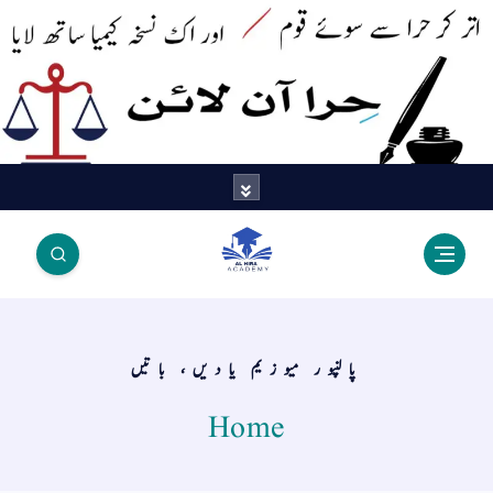
اتر کر حرا سے سوئے قوم آیا - اور
اک نسخہ کیمیا ساتھ لایا
پالنپور میوزیم یادیں، باتیں
Home