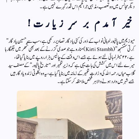
دیگر مجالس میں وہ تعصب، مذہبی جراثیم اس قدر گہرے نہیں ہے۔
خیر آمدم بر سرِ زیارت!
میوزیم میں پالنپور لوہانی نواب کے دَور کی کئی یادگار تصاویر رکھی ہے، سب سے حسین یادگار ”
کِرتی ستنبھ ” (Kirti Stambh) منارہ ہے جو صدی گزرنے کے بعد بھی شھر میں جگمگا رہا
ہے، ۲۲ میٹر لمبائی لئے ہوئے ہے جسے اس وقت کے چالیس ہزار روپے میں بنایا گیا تھا،
میرے لئے اس میں کشش کی بات یہی ہے کہ وزیرِ تعمیر اور "تاریخِ پالنپور” کے مصنف سید
گلاب میاں رحمہ الله کی وزارتِ تعمیر کے زمانہ میں بنایا گیا ہے، یہ وہ اکلوتی زندہ یادگار ہیں
جسے شہر میں وارد ہونے والا ہر شخص ملاحظہ کرسکتا ہے۔