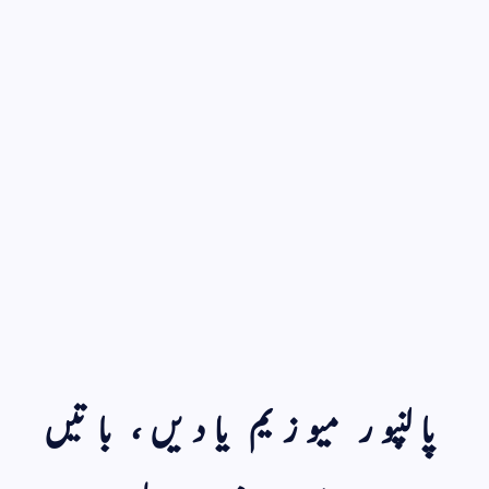
پالنپور میوزیم یادیں، باتیں