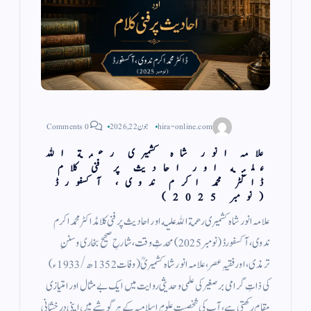
hira-online.com
جون 22, 2026
0 Comments
علامہ انور شاہ کشمیری رحمة الله
عليه اور احادیث پر فنی کلام
ڈاکٹر محمد اکرم ندوی، آكسفورڈ
(نومبر 2025)
علامہ انور شاہ کشمیری رحمة الله عليه اور احادیث پر فنی کلامڈاکٹر محمد اکرم
ندوی، آكسفورڈ (نومبر 2025) محدثِ وقت، شارحِ صحیح بخاری وسننِ
ترمذی، اور فقیہِ عصر، علامہ انور شاہ کشمیریؒ (وفات 1352ھ/1933ء)
کی ذاتِ گرامی برصغیر کی علمی و حدیثی روایت میں ایک بے مثال اور امتیازی
مقام رکھتی ہے، آپ کی شخصیت علومِ اسلامیہ کے ہر گوشے میں اپنی درخشانی