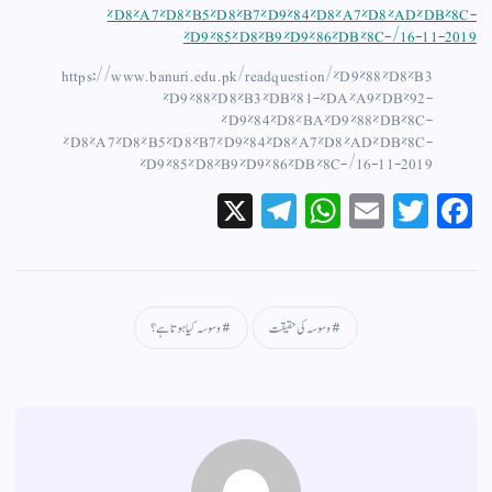
%D8%A7%D8%B5%D8%B7%D9%84%D8%A7%D8%AD%DB%8C-
%D9%85%D8%B9%D9%86%DB%8C-/16-11-2019
https://www.banuri.edu.pk/readquestion/%D9%88%D8%B3
%D9%88%D8%B3%DB%81-%DA%A9%DB%92-
%D9%84%D8%BA%D9%88%DB%8C-
%D8%A7%D8%B5%D8%B7%D9%84%D8%A7%D8%AD%DB%8C-
%D9%85%D8%B9%D9%86%DB%8C-/16-11-2019
X
Te
W
E
T
Fa
le
ha
m
wi
ce
gr
ts
ail
tte
bo
a
A
r
ok
وسوسہ کی حقیقت
وسوسہ کیا ہوتا ہے ؟
m
pp