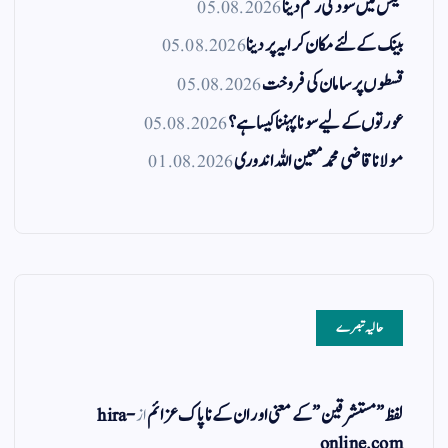
ٹیکس میں سود کی رقم دینا
05.08.2026
بینک کے لئے مکان کرایہ پر دینا
05.08.2026
قسطوں پر سامان کی فروخت
05.08.2026
عورتوں کے لیے سونا پہننا کیسا ہے؟
05.08.2026
مولانا قاضی محمد معین اللہ اندوری
01.08.2026
حالیہ تبصرے
لفظ ” مستشرقین ” کے معنی اور ان کے نا پاک عزائم
از
hira-
online.com