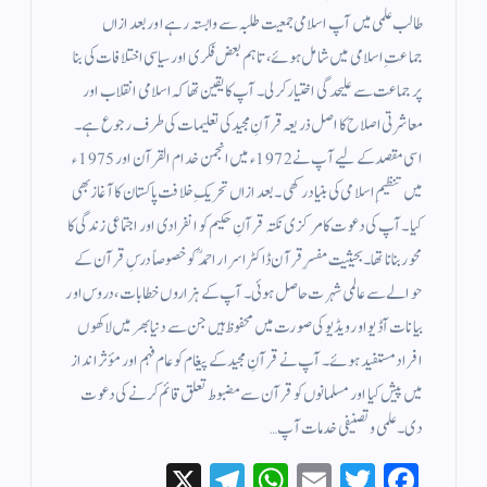
طالب علمی میں آپ اسلامی جمعیت طلبہ سے وابستہ رہے اور بعد ازاں
جماعتِ اسلامی میں شامل ہوئے، تاہم بعض فکری اور سیاسی اختلافات کی بنا
پر جماعت سے علیحدگی اختیار کر لی۔ آپ کا یقین تھا کہ اسلامی انقلاب اور
معاشرتی اصلاح کا اصل ذریعہ قرآنِ مجید کی تعلیمات کی طرف رجوع ہے۔
اسی مقصد کے لیے آپ نے 1972ء میں انجمن خدام القرآن اور 1975ء
میں تنظیمِ اسلامی کی بنیاد رکھی۔ بعد ازاں تحریکِ خلافت پاکستان کا آغاز بھی
کیا۔ آپ کی دعوت کا مرکزی نکتہ قرآنِ حکیم کو انفرادی اور اجتماعی زندگی کا
محور بنانا تھا۔ بحیثیت مفسرِ قرآن ڈاکٹر اسرار احمدؒ کو خصوصاً درسِ قرآن کے
حوالے سے عالمی شہرت حاصل ہوئی۔ آپ کے ہزاروں خطابات، دروس اور
بیانات آڈیو اور ویڈیو کی صورت میں محفوظ ہیں جن سے دنیا بھر میں لاکھوں
افراد مستفید ہوئے۔ آپ نے قرآنِ مجید کے پیغام کو عام فہم اور مؤثر انداز
میں پیش کیا اور مسلمانوں کو قرآن سے مضبوط تعلق قائم کرنے کی دعوت
دی۔ علمی و تصنیفی خدمات آپ…
X
Te
W
E
T
Fa