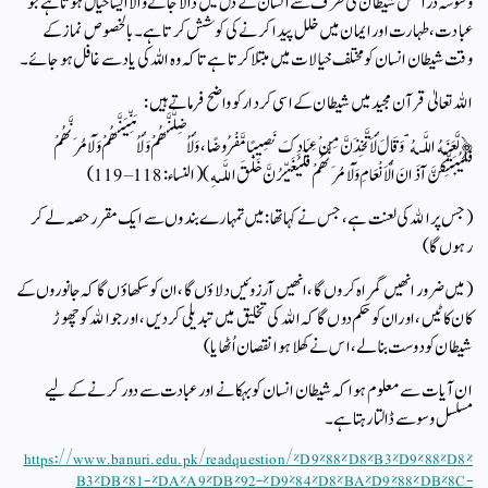
وسوسہ دراصل شیطان کی طرف سے انسان کے دل میں ڈالا جانے والا ایسا خیال ہوتا ہے جو
عبادت، طہارت اور ایمان میں خلل پیدا کرنے کی کوشش کرتا ہے۔ بالخصوص نماز کے
وقت شیطان انسان کو مختلف خیالات میں مبتلا کرتا ہے تاکہ وہ اللہ کی یاد سے غافل ہو جائے۔
اللہ تعالیٰ قرآن مجید میں شیطان کے اسی کردار کو واضح فرماتے ہیں:
﴿لَّعَنَهُ اللَّـهُ ۘ وَقَالَ لَأَتَّخِذَنَّ مِنْ عِبَادِكَ نَصِيبًا مَّفْرُوضًا ، وَلَأُضِلَّنَّهُمْ وَلَأُمَنِّيَنَّهُمْ وَلَآمُرَنَّهُمْ
فَلَيُبَتِّكُنَّ آذَانَ الْأَنْعَامِ وَلَآمُرَنَّهُمْ فَلَيُغَيِّرُنَّ خَلْقَ اللَّـهِ ) ( النساء: 118–119)
(جس پر اﷲ کی لعنت ہے ، جس نے کہا تھا : میں تمہارے بندوں سے ایک مقرر حصہ لے کر
رہوں گا)
(میں ضرور انھیں گمراہ کروں گا ، انھیں آرزوئیں دلاؤں گا ، ان کو سکھاؤں گا کہ جانوروں کے
کان کاٹیں ، اوران کو حکم دوں گا کہ اﷲ کی تخلیق میں تبدیلی کردیں ، اورجو اﷲ کو چھوڑ
شیطان کو دوست بنالے ، اس نے کھلا ہوا نقصان اُٹھایا)
ان آیات سے معلوم ہوا کہ شیطان انسان کو بہکانے اور عبادت سے دور کرنے کے لیے
مسلسل وسوسے ڈالتا رہتا ہے۔
https://www.banuri.edu.pk/readquestion/%D9%88%D8%B3%D9%88%D8%
B3%DB%81-%DA%A9%DB%92-%D9%84%D8%BA%D9%88%DB%8C-