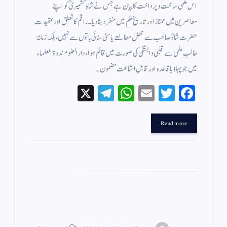
اس علمی ساخت و پرداخت کا بیان ہے جس نے شاہِ کشمیریؒ کو اپنے
معاصرین میں ممتاز اور تاریخِ علم میں منفرد بنا دیا۔راقم کا تعلق اور عقیدت
حضرت شاہؒ صاحب سے محض مطالعے یا سنی سنائی باتوں سے نہیں، بلکہ زمانۂ
طالبِ علمی سے قلبی وابستگی کی صورت میں قائم ہوا، دارالعلوم ندوۃ العلماء
میں جو پہلا باقاعدہ اور قابلِ اشاعت مضمون…
X
Te
W
E
T
Fa
le
ha
m
wi
ce
gr
ts
ail
tte
bo
Read more
a
A
r
ok
m
pp