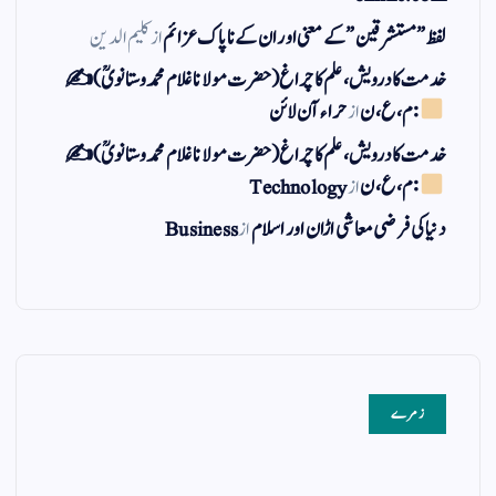
لفظ ” مستشرقین ” کے معنی اور ان کے نا پاک عزائم
از
کلیم الدین
خدمت کا درویش، علم کا چراغ(حضرت مولانا غلام محمد وستانویؒ)✍
: م ، ع ، ن
از
حراء آن لائن
خدمت کا درویش، علم کا چراغ(حضرت مولانا غلام محمد وستانویؒ)✍
: م ، ع ، ن
از
Technology
دنیا کی فرضی معاشی اڑان اور اسلام
از
Business
زمرے