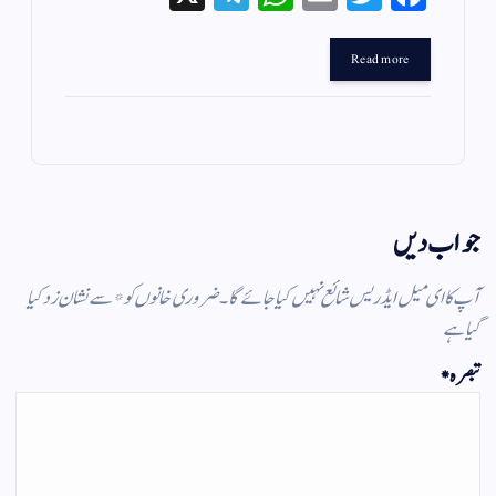
le
ha
m
wi
ce
gr
ts
ail
tte
bo
Read more
a
A
r
ok
m
pp
جواب دیں
آپ کا ای میل ایڈریس شائع نہیں کیا جائے گا۔
ضروری خانوں کو
*
سے نشان زد کیا
گیا ہے
تبصرہ
*