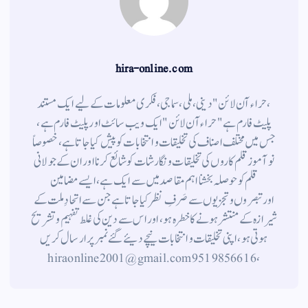
hira-online.com
،حراء آن لائن" دینی ، ملی ، سماجی ، فکری معلومات کے لیے ایک مستند
پلیٹ فارم ہے " حراء آن لائن " ایک ویب سائٹ اور پلیٹ فارم ہے ،
جس میں مختلف اصناف کی تخلیقات و انتخابات کو پیش کیا جاتا ہے ، خصوصاً
نوآموز قلم کاروں کی تخلیقات و نگارشات کو شائع کرنا اور ان کے جولانی
قلم کوحوصلہ بخشنا اہم مقاصد میں سے ایک ہے ، ایسے مضامین
اورتبصروں وتجزیوں سے صَرفِ نظر کیا جاتاہے جن سے اتحادِ ملت کے
شیرازہ کے منتشر ہونے کاخطرہ ہو ، اور اس سے دین کی غلط تفہیم وتشریح
ہوتی ہو، اپنی تخلیقات و انتخابات نیچے دیئے گئے نمبر پر ارسال کریں
، 9519856616 hiraonline2001@gmail.com