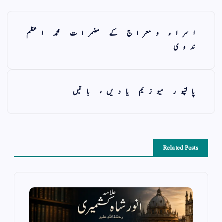
اسراء ومعراج کے مضمرات محمد اعظم
ندوی
پالنپور میوزیم یادیں، باتیں
Related Posts