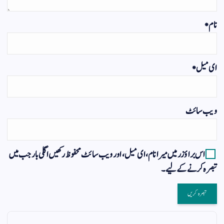
نام
*
ای میل
*
ویب‌ سائٹ
اس براؤزر میں میرا نام، ای میل، اور ویب سائٹ محفوظ رکھیں اگلی بار جب میں
تبصرہ کرنے کےلیے۔