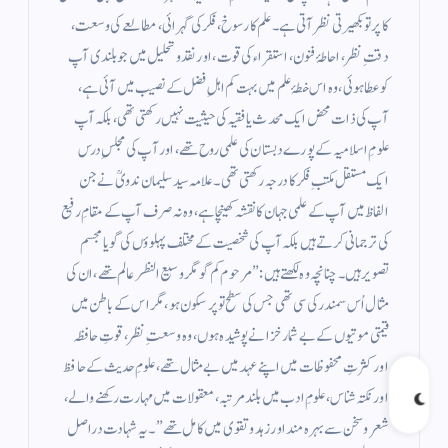
کا پرتو بکھیرتی نظر آتی ہے۔ علم کا رسوخ، فکر کی گہرائی، مطالعے کی وسعت،
دقتِ نظر، احاطۂ فنون، استقراء کی قوت، اور نقد و تحلیل میں جو بلندی آپ
کو عطا ہوئی، وہ اس خطۂ علم میں بہت کم اہلِ فضل کے نصیب میں آئی ہے،
آپ کی ذات محض ایک محدث یا فقیہ کی حیثیت نہیں رکھتی تھی، بلکہ آپ
علومِ اسلامیہ کے پورے دبستان کی علمی روح تھے، اور آپ کی مجلسِ درس
ایک مستقل مکتبِ فکر کا درجہ رکھتی تھی۔ علامہ سید سلیمان ندویؒ نے جن
الفاظ میں آپ کے علمی جہان کا نقشہ کھینچا ہے، وہ نہ صرف آپ کے مقامِ رفیع
کی ترجمانی کرتے ہیں بلکہ آپ کی شخصیت کے مختلف پہلوؤں کی گویا مجسم
تصویر ہیں۔ چنانچہ وہ لکھتے ہیں:”مرحوم کم گو مگر وسیع النظر عالم تھے، ان کی
مثال اُس سمندر کی سی تھی جس کی سطح تو پرسکون ہو، مگر اس کے باطن میں
قیمتی موتیوں کے بے شمار خزانے پوشیدہ ہوں، وہ وسعتِ نظر، قوتِ حافظہ
اور کثرتِ محفوظات میں اپنے عہد میں بے مثال تھے، علومِ حدیث کے حافظ
اور نکتہ شناس، علومِ ادب میں بلند مرتبہ، معقولات میں مہارت رکھنے والے،
شعر و سخن سے بہرہ مند اور زہد و تقوى میں کامل تھے” ۔ یہ شہادت دراصل