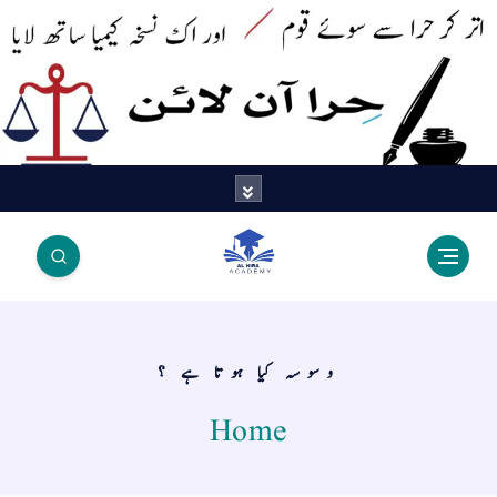
اتر کر حرا سے سوئے قوم آیا - اور
اک نسخہ کیمیا ساتھ لایا
وسوسہ کیا ہوتا ہے ؟
Home