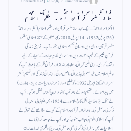
hira-online.com
جون 8, 2026
0 Comments
ڈاکٹر اسرار احمدؒ — ایک عہد
ساز مفسرِ قرآن اور مفکرِ اسلام
ڈاکٹر اسرار احمدؒ — ایک عہد ساز مفسرِ قرآن اور مفکرِ اسلام ڈاکٹر اسرار احمدؒ
(26 اپریل 1932ء – 14 اپریل 2010ء) برصغیر کے ممتاز اسلامی مفکر،
مفسرِ قرآن، داعیِ دین اور بانیِ تنظیمِ اسلامی تھے۔ آپ نے اپنی زندگی
قرآنِ حکیم کے فہم، دعوتِ دین اور اسلامی نظامِ حیات کے احیاء کے لیے
وقف کر دی۔ اپنی علمی گہرائی، خطیبانہ انداز اور قرآنی فکر کے باعث آپ کو
عالمِ اسلام میں غیر معمولی پذیرائی حاصل ہوئی۔ ابتدائی زندگی اور تعلیم ڈاکٹر
اسرار احمدؒ 26 اپریل 1932ء کو ضلع حصار (موجودہ ریاست ہریانہ، بھارت)
میں پیدا ہوئے۔ تقسیمِ ہند کے بعد آپ کا خاندان پاکستان منتقل ہو گیا۔ آپ
نے کنگ ایڈورڈ میڈیکل کالج، لاہور سے 1954ء میں ایم بی بی ایس کی
ڈگری حاصل کی۔ بعد ازاں قرآن و اسلام کے گہرے مطالعے کے شوق نے
آپ کو اسلامی علوم کی جانب متوجہ کیا اور آپ نے جامعہ کراچی سے
اسلامیات میں ماسٹرز کی ڈگری بھی حاصل کی۔ دینی و فکری خدمات زمانۂ