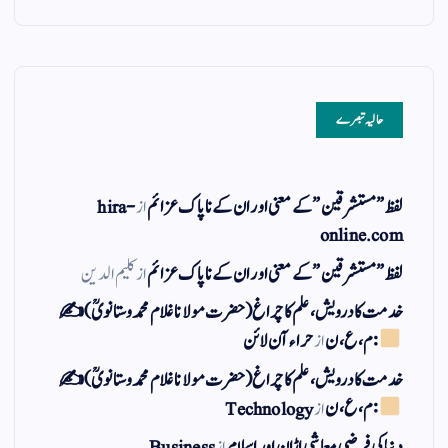
حالیہ تبصرے
لفظ ” مستشرقین ” کے معنی اور ان کے نا پاک عزائم
از
hira-
online.com
لفظ ” مستشرقین ” کے معنی اور ان کے نا پاک عزائم
از
کلیم الدین
خدمت کا درویش، علم کا چراغ(حضرت مولانا غلام محمد وستانویؒ)✍
: م ، ع ، ن
از
حراء آن لائن
خدمت کا درویش، علم کا چراغ(حضرت مولانا غلام محمد وستانویؒ)✍
: م ، ع ، ن
از
Technology
دنیا کی فرضی معاشی اڑان اور اسلام
از
Business