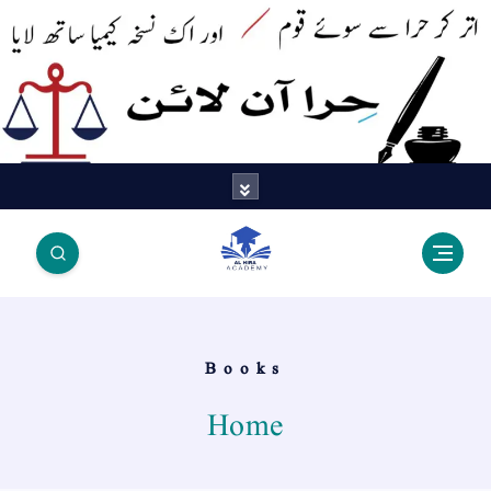
اتر کر حرا سے سوئے قوم آیا - اور
اک نسخہ کیمیا ساتھ لایا
Books
Home