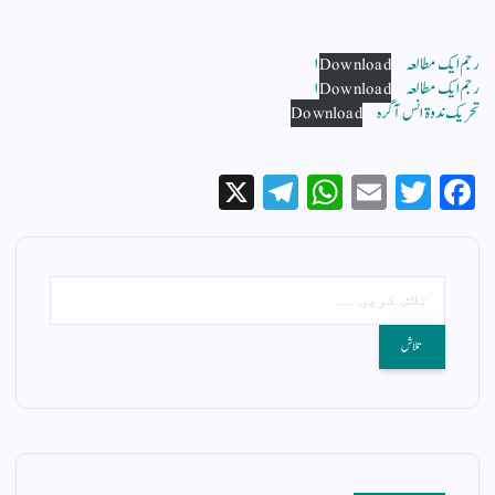
رجم ایک مطالعہ ۱
Download
رجم ایک مطالعہ ۱
Download
تحریک ندوۃ انس آگرہ
Download
X
Te
W
E
T
Fa
le
ha
m
wi
ce
gr
ts
ail
tte
bo
a
A
r
ok
m
pp