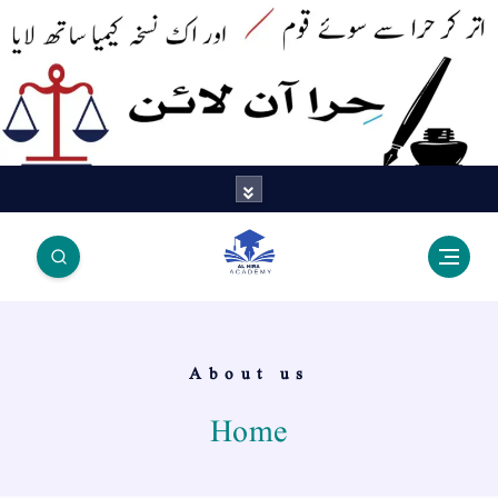
اتر کر حرا سے سوئے قوم آیا - اور
اک نسخہ کیمیا ساتھ لایا
About us
Home