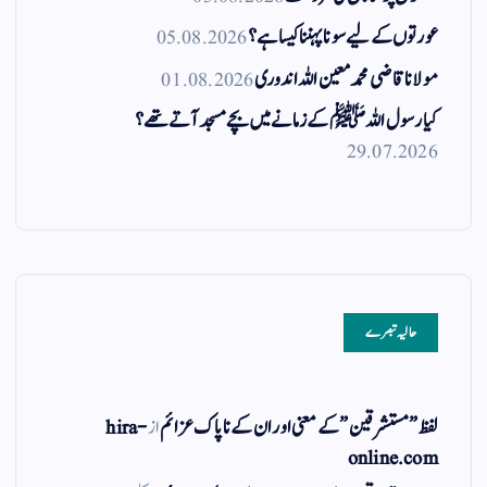
عورتوں کے لیے سونا پہننا کیسا ہے؟
05.08.2026
مولانا قاضی محمد معین اللہ اندوری
01.08.2026
کیا رسول اللہ ﷺ کے زمانے میں بچے مسجد آتے تھے؟
29.07.2026
حالیہ تبصرے
لفظ ” مستشرقین ” کے معنی اور ان کے نا پاک عزائم
از
hira-
online.com