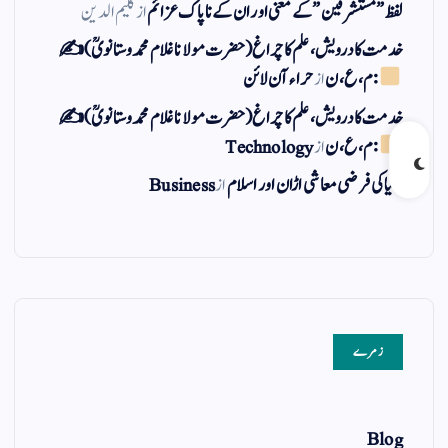
لفظ ” مستشرقین ” کے معنی اور ان کے نا پاک عزائم
از
کلیم الدین
خدمت کا درویش، علم کا چراغ(حضرت مولانا غلام محمد وستانویؒ)✍
: م ، ع ، ن
از
حراء آن لائن
خدمت کا درویش، علم کا چراغ(حضرت مولانا غلام محمد وستانویؒ)✍
: م ، ع ، ن
از
Technology
دنیا کی فرضی معاشی اڑان اور اسلام
از
Business
زمرے
Blog