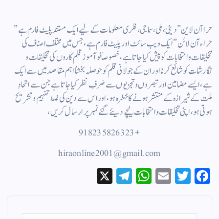
حرا آن لاین” دینی ، ملی ، سماجی ، فکری معلومات کے لیے ایک مستند پلیٹ فارم ہے ”
حراء آن لائن ” ایک ویب سائٹ اور پلیٹ فارم ہے ، جس میں مختلف اصناف کی
تخلیقات و انتخابات کو پیش کیا جاتا ہے ، خصوصاً نوآموز قلم کاروں کی تخلیقات و
نگارشات کو شائع کرنا اور ان کے جولانی قلم کوحوصلہ بخشنا اہم مقاصد میں سے ایک
ہے ، ایسے مضامین اورتبصروں وتجزیوں سے صَرفِ نظر کیا جاتاہے جن سے اتحادِ
ملت کے شیرازہ کے منتشر ہونے کاخطرہ ہو ، اور اس سے دین کی غلط تفہیم وتشریح
ہوتی ہو، اپنی تخلیقات و انتخابات نیچے دیئے گئے نمبر پر ارسال کریں ،
+918235826323
hiraonline2001@gmail.com
X
Te
W
E
T
Fa
le
ha
m
wi
ce
gr
ts
ail
tte
bo