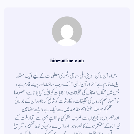
hira-online.com
،حراء آن لائن" دینی ، ملی ، سماجی ، فکری معلومات کے لیے ایک مستند
پلیٹ فارم ہے " حراء آن لائن " ایک ویب سائٹ اور پلیٹ فارم ہے ،
جس میں مختلف اصناف کی تخلیقات و انتخابات کو پیش کیا جاتا ہے ، خصوصاً
نوآموز قلم کاروں کی تخلیقات و نگارشات کو شائع کرنا اور ان کے جولانی
قلم کوحوصلہ بخشنا اہم مقاصد میں سے ایک ہے ، ایسے مضامین
اورتبصروں وتجزیوں سے صَرفِ نظر کیا جاتاہے جن سے اتحادِ ملت کے
شیرازہ کے منتشر ہونے کاخطرہ ہو ، اور اس سے دین کی غلط تفہیم وتشریح