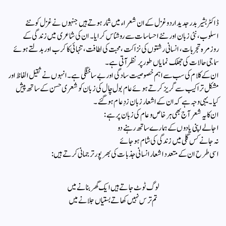
ڈاکٹر بشیر بدر جدید اردو غزل کے ان شعراء میں شمار ہوتے ہیں جنہوں نے غزل کو نئے
اسلوب، نئی زبان اور نئے احساسات سے روشناس کرایا۔ ان کی شاعری میں زندگی کے
روزمرہ تجربات، انسانی رشتوں کی نزاکت، محبت کی لطافت، تنہائی کا کرب اور بدلتے ہوئے
سماجی حالات کی جھلک نمایاں طور پر نظر آتی ہے۔
ان کے کلام کی سب سے اہم خصوصیت سادگی اور بے ساختگی ہے۔ انہوں نے ثقیل الفاظ اور
مشکل تراکیب سے گریز کرتے ہوئے عام بول چال کی زبان کو شعری حسن کے ساتھ پیش
کیا۔ یہی وجہ ہے کہ ان کے اشعار زبان زدِ عام ہوگئے۔
ان کا یہ شعر آج بھی ہر خاص و عام کی زبان پر ہے:
اجالے اپنی یادوں کے ہمارے ساتھ رہنے دو
نہ جانے کس گلی میں زندگی کی شام ہو جائے
اسی طرح ان کے متعدد اشعار انسانی جذبات کی بھرپور ترجمانی کرتے ہیں:
لوگ ٹوٹ جاتے ہیں ایک گھر بنانے میں
تم ترس نہیں کھاتے بستیاں جلانے میں