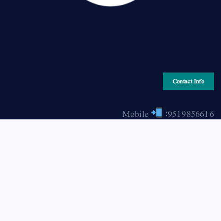
Contact Info
Mobile
:9519856616
Email
: hiraonline2001@gmail.com
Copyright © 2026 HIRA ONLINE / حرا آن لائن | Powered
by Asjad Hassan Nadwi [hira-online.com]