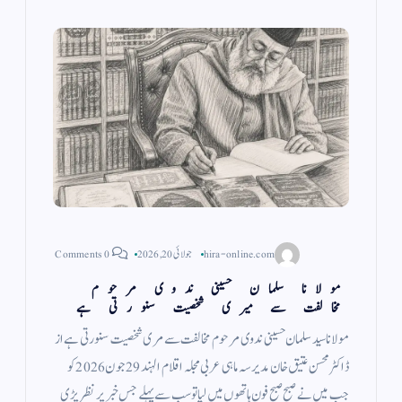
hira-online.com
جولائی 20, 2026
0 Comments
مولانا سلمان حسینی ندوی مرحوم
مخالفت سے میری شخصیت سنورتی ہے
مولانا سید سلمان حسینی ندوی مرحوم مخالفت سے مری شخصیت سنورتی ہے از
ڈاکٹر محسن عتیق خان مدیر سہ ماہی عربی مجلہ اقلام الہند 29 جون 2026 کو
جب میں نے صبح صبح فون ہاتھوں میں لیا تو سب سے پہلے جس خبر پر نظر پڑی