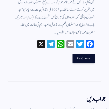
میں پہنچا دیا۔ میں نے مولانا مرحوم کو سب سے پہلے لکھنؤ کی سفید بارہ دری
میں تقریر کرتے ہوئے سنا تھا۔ یہ 1993 کی ابتدا کی بات ہے، بابری مسجد
شہید کی جا چکی تھی, ہندوستان کی تاریخ میں ظلم و بربریت کا ایک نیا اور تاریک
باب جوڑا جا چکا تھا، مسلماں ظلم سے نڈھال، امید و بیم کی حالت میں تھا۔
حضرت مولانا علی میاں رحمۃ اللہ علیہ…
X
Te
W
E
T
Fa
le
ha
m
wi
ce
gr
ts
ail
tte
bo
Read more
a
A
r
ok
m
pp
جواب دیں