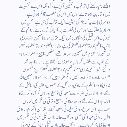
اچھے نام رکھنے کی ترغیب و تلقین آئی ہے، کیونکہ اس سے شخصیت
میں وقار پیدا ہوتا ہے، دل میں اس کی عظمت قائم ہوتی ہے.
دوسری بات یہ کہ نام کی حیثیت ایک قالب کی سی ہے، جس میں
انسان ڈھلتا ہے اور اس کی فطرت پر نفسیاتی اثر رہتا ہے. راقم کے
نزدیک اس قبیل کی مثالوں میں ایک مثال مولانا معین اللہ ندوی
نائب ناظم ندوۃ العلماء لکھنؤ کی ہے، جو دارالعلوم ندوۃ العلماء لکھنؤ
کی تعمیر و استحکام میں معین و مساعد تھے، جنھیں ناچیز *معمار ندوہ*
کے لقب سے ملقب کرنا زیادہ موزوں سمجھتا ہے. مولانا سید محمد
واضح رشید حسنی ندوی معتمد تعلیم ندوۃ العلماء لکھنؤ اپنے مضمون
"احساسات و تاثرات” میں رقم طراز ہیں کہ: *”مولانا معین اللہ
ندوی کا دارالعلوم کے مادی وسائل کے حصول، طلبہ کی رہائش کے
لئے دارالاقامہ کی ضرورت، مسجد کی توسیع اور اس کو آباد کرنے کا
اہتمام ، اس کے لئے درجہ حفظ کی توسیع و ترقی کی فکر میں نمایاں
حصہ ہے. اسی طرح رواق سلیمانی، معہد تحفیظ القرآن الکریم، رواق
اطہر، رواق عبد الحئی حسنی اور کتب خانہ علامہ شبلی نعمانی کی تعمیر میں
ان کا بنیادی کردار ہے.”* کتب خانہ علامہ شبلی نعمانی کے قیام کی