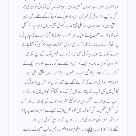
وہ حضرت مولانا سید سلمان حسینی ندوی رحمۃ اللہ علیہ کی ناگہانی موت کی خبر
تھی۔ آپ 72 سال کی عمر میں اس دار فانی سے کوچ کر گئے تھے۔ كل ابن
أنثى وإن طالت سلامته يوماً على آلة حدباء محمول یعنی ہر ماں کا بیٹا، چاہے کتنی
ہی لمبی عمر اور صحت پا لے، ایک دن خم دار سواری (یعنی جنازے کی چارپائی)
پر اٹھا کر لے جایا جائے گا۔” اور یہی ابدی حقیقت ہے، ہم کسی کو کتنا چاہتے
ہوں، کتنا مانتے ہوں، یا کوئی کسی فرد، خاندان، قوم یا ملک کے لیے کتنا ہی
ضروری کیوں نہ ہو۔ ہر ایک کو اس مرحلے سے گزرنا ہے، اور ہر ایک کے
گزرنے کے بعد دنیا یونہی حسب معمول اپنے ڈھرے پر چلتی رہتی ہے۔
مولانا مرحوم کی موت کی خبر نے مجھے بے چین کر دیا خواہش پیدا ہوئی کہ
کاش میں بھی آپ کے جنازے میں شریک ہو سکتا مگر گاؤں میں ہونے اور
آپ کے یہاں سے محض سو یا دو سو کیلو میٹر دور ہونے کے باوجو اس خواہش
کی تکمیل ممکن نہ تھی کیونکہ میں خود تقریباً ایک مہینے سے بستر علالت پر پڑا
ہوا تھا۔ مولانا کی موت کی خبر نے یادوں کے دریچے کھول دیے اور
مجھے 30/35 سال پیچھے دار العلوم ندوۃ العلماء میں طالب علمی کے زمانے