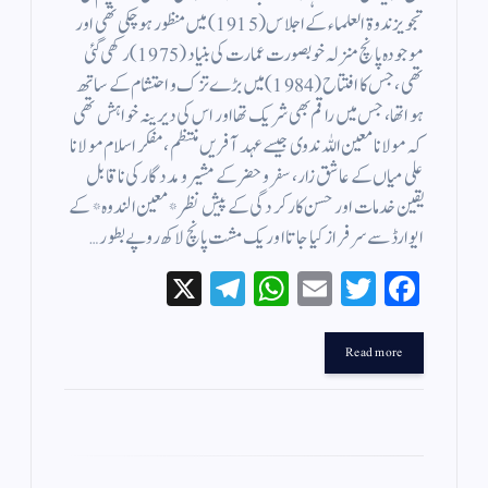
تجویز ندوۃ العلماء کے اجلاس (1915) میں منظور ہوچکی تھی اور
موجودہ پانچ منزلہ خوبصورت عمارت کی بنیاد (1975) رکھی گئی
تھی، جس کا افتتاح (1984) میں بڑے تزک و احتشام کے ساتھ
ہوا تھا، جس میں راقم بھی شریک تھا اور اس کی دیرینہ خواہش تھی
کہ مولانا معین اللہ ندوی جیسے عہد آفریں منتظم، مفکر اسلام مولانا
علی میاں کے عاشق زار ، سفر و حضر کے مشیر و مددگار کی ناقابل
یقین خدمات اور حسن کارکردگی کے پیش نظر *معین الندوہ* کے
ایوارڈ سے سرفراز کیا جاتا اور یک مشت پانچ لاکھ روپے بطور…
X
Te
W
E
T
Fa
le
ha
m
wi
ce
gr
ts
ail
tte
bo
Read more
a
A
r
ok
m
pp