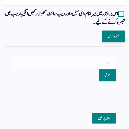
اس براؤزر میں میرا نام، ای میل، اور ویب سائٹ محفوظ رکھیں اگلی بار جب میں
تبصرہ کرنے کےلیے۔
حالیہ پوسٹیں