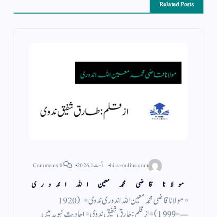
Related Posts
hira-online.com
اگست 1, 2026
0 Comments
مولانا قاضی محمد معین اللہ اندوری
*مولانا قاضی محمد معین اللہ اندوری ندوی* ( 1920
—- 1999 ) *از قلم : طارق شفیق ندوی* احادیث نبویہ میں