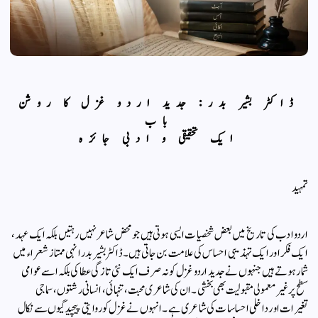
ڈاکٹر بشیر بدر: جدید اردو غزل کا روشن
باب
ایک تحقیقی و ادبی جائزہ
تمہید
اردو ادب کی تاریخ میں بعض شخصیات ایسی ہوتی ہیں جو محض شاعر نہیں رہتیں بلکہ ایک عہد،
ایک فکر اور ایک تہذیبی احساس کی علامت بن جاتی ہیں۔ ڈاکٹر بشیر بدر انہی ممتاز شعراء میں
شمار ہوتے ہیں جنہوں نے جدید اردو غزل کو نہ صرف ایک نئی تازگی عطا کی بلکہ اسے عوامی
سطح پر غیر معمولی مقبولیت بھی بخشی۔ ان کی شاعری محبت، تنہائی، انسانی رشتوں، سماجی
تغیرات اور داخلی احساسات کی شاعری ہے۔ انہوں نے غزل کو روایتی پیچیدگیوں سے نکال