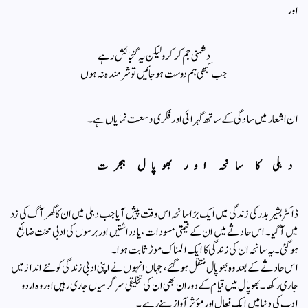
اور
دشمنی جم کر کرو لیکن یہ گنجائش رہے
جب کبھی ہم دوست ہو جائیں تو شرمندہ نہ ہوں
ان اشعار میں سادگی کے ساتھ گہرائی اور فکری وسعت نمایاں ہے۔
دہلی کا سانحہ اور بھوپال ہجرت
ڈاکٹر بشیر بدر کی زندگی میں ایک بڑا سانحہ اس وقت پیش آیا جب دہلی میں ان کا گھر آگ کی زد
میں آگیا۔ اس حادثے میں ان کے قیمتی مسودات، یادداشتیں اور برسوں کی ادبی محنت ضائع
ہوگئی۔ یہ سانحہ ان کی زندگی کا ایک المناک موڑ ثابت ہوا۔
اس حادثے کے بعد وہ بھوپال منتقل ہوگئے، جہاں انہوں نے اپنی ادبی زندگی کو نئے انداز میں
جاری رکھا۔ بھوپال میں قیام کے دوران بھی ان کی تخلیقی سرگرمیاں جاری رہیں اور وہ اردو
ادب کی دنیا میں ایک فعال اور مؤثر آواز بنے رہے۔