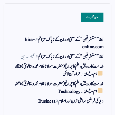
حالیہ تبصرے
لفظ ” مستشرقین ” کے معنی اور ان کے نا پاک عزائم
از
hira-
online.com
لفظ ” مستشرقین ” کے معنی اور ان کے نا پاک عزائم
از
کلیم الدین
خدمت کا درویش، علم کا چراغ(حضرت مولانا غلام محمد وستانویؒ)✍
: م ، ع ، ن
از
حراء آن لائن
خدمت کا درویش، علم کا چراغ(حضرت مولانا غلام محمد وستانویؒ)✍
: م ، ع ، ن
از
Technology
دنیا کی فرضی معاشی اڑان اور اسلام
از
Business