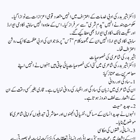
ڈاکٹر بشیر بدر کی ادبی خدمات کے اعتراف میں انہیں متعدد قومی اعزازات سے نوازا گیا۔
حکومتِ ہند نے انہیں “پدم شری” سے سرفراز کیا۔ اس کے علاوہ انہیں ساہتیہ اکادمی ایوارڈ
اور سنگیت ناٹک اکادمی ایوارڈ بھی عطا کیے گئے۔
ساہتیہ اکادمی ایوارڈ انہیں ان کے مجموعۂ کلام “آس” پر ملا جو ان کی ادبی عظمت کا ایک روشن
اعتراف تھا۔
بشیر بدر کی شاعری کی خصوصیات
ڈاکٹر بشیر بدر کی شاعری میں کئی ایسی خصوصیات پائی جاتی ہیں جنہوں نے انہیں اپنے
معاصرین سے ممتاز کیا:
1۔ سادگی اور روانی
ان کی شاعری میں زبان کی سادگی اور اظہار کی روانی نمایاں ہے۔ قاری بغیر کسی دقت کے ان
کے اشعار سے لطف اندوز ہوتا ہے۔
2۔ جدید حسیت
انہوں نے جدید انسان کے مسائل، نفسیاتی الجھنوں اور معاشرتی تبدیلیوں کو اپنی شاعری کا
موضوع بنایا۔
3۔ انسانی رشتوں کی عکاسی
ان کے اشعار میں محبت، دوستی، جدائی اور انسانی تعلقات کی نزاکت نہایت خوبصورتی سے