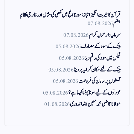
قرآن کا حیرت انگیز اعجاز: سورۃ الحج میں مکھی کی مثال اور خارجی نظامِ
ہضم
07.08.2026
سرمایہ دار صحابہ کرام
07.08.2026
بینک کے سود کے مصارف
05.08.2026
ٹیکس میں سود کی رقم دینا
05.08.2026
بینک کے لئے مکان کرایہ پر دینا
05.08.2026
قسطوں پر سامان کی فروخت
05.08.2026
عورتوں کے لیے سونا پہننا کیسا ہے؟
05.08.2026
مولانا قاضی محمد معین اللہ اندوری
01.08.2026