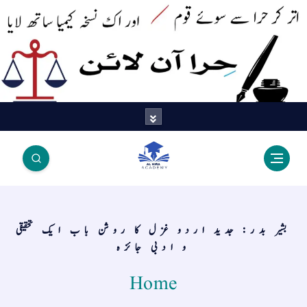
اتر کر حرا سے سوئے قوم آیا - اور
اک نسخہ کیمیا ساتھ لایا
بشیر بدر: جدید اردو غزل کا روشن باب ایک تحقیقی
و ادبی جائزہ
Home