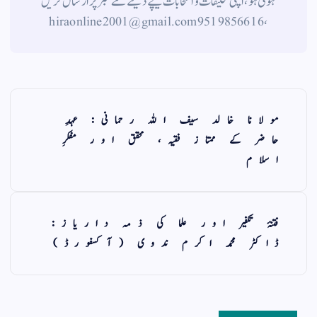
ہوتی ہو، اپنی تخلیقات و انتخابات نیچے دیئے گئے نمبر پر ارسال کریں
، 9519856616 hiraonline2001@gmail.com
مولانا خالد سیف اللہ رحمانی: عہدِ
حاضر کے ممتاز فقیہ، محقق اور مفکرِ
اسلام
فتنۂ تکفیر اور علما کی ذمہ داریاز:
ڈاکٹر محمد اکرم ندوی (آکسفورڈ)