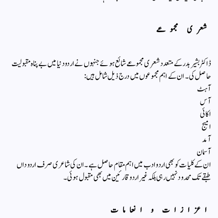
شعری مجموعے
ڈاکٹر بشیر بدر کے متعدد شعری مجموعے شائع ہوئے جنہوں نے اردو دنیا میں بے پناہ مقبولیت
حاصل کی۔ ان کے اہم مجموعوں میں درج ذیل شامل ہیں:
آہٹ
آس
اکائی
امیج
آمد
آسمان
ان کے کلیات کو بھی اردو ادب میں اہم مقام حاصل ہے۔ ان کی شاعری صرف اردو داں
طبقے تک محدود نہیں رہی بلکہ غیر اردو قارئین میں بھی مقبول ہوئی۔
اعزازات و انعامات