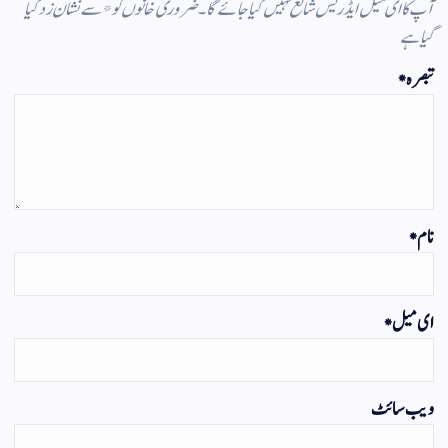
آپ کا ای میل ایڈریس شائع نہیں کیا جائے گا۔
ضروری خانوں کو
*
سے نشان زد کیا
گیا ہے
تبصرہ
*
نام
*
ای میل
*
ویب‌ سائٹ