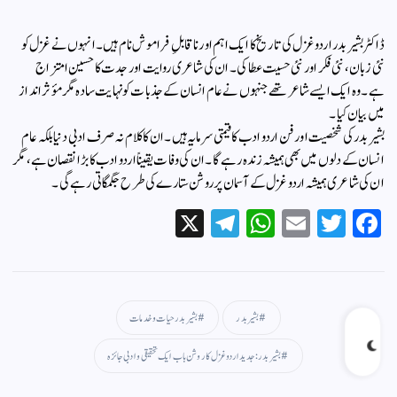
ڈاکٹر بشیر بدر اردو غزل کی تاریخ کا ایک اہم اور ناقابلِ فراموش نام ہیں۔ انہوں نے غزل کو
نئی زبان، نئی فکر اور نئی حسیت عطا کی۔ ان کی شاعری روایت اور جدت کا حسین امتزاج
ہے۔ وہ ایک ایسے شاعر تھے جنہوں نے عام انسان کے جذبات کو نہایت سادہ مگر مؤثر انداز
میں بیان کیا۔
بشیر بدر کی شخصیت اور فن اردو ادب کا قیمتی سرمایہ ہیں۔ ان کا کلام نہ صرف ادبی دنیا بلکہ عام
انسان کے دلوں میں بھی ہمیشہ زندہ رہے گا۔ ان کی وفات یقیناً اردو ادب کا بڑا نقصان ہے، مگر
ان کی شاعری ہمیشہ اردو غزل کے آسمان پر روشن ستارے کی طرح جگمگاتی رہے گی۔
X
Te
W
E
T
Fa
le
ha
m
wi
ce
gr
ts
ail
tte
bo
a
A
r
ok
بشیر بدر
بشیر بدر حیات و خدمات
m
pp
بشیر بدر: جدید اردو غزل کا روشن باب ایک تحقیقی و ادبی جائزہ