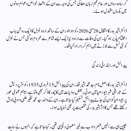
کر سادہ، رواں اور عام فہم زبان عطا کی جس کی وجہ سے ان کے اشعار خواص و عوام دونوں
میں یکساں مقبول ہوئے۔
ڈاکٹر بشیر بدر کا انتقال 28 مئی 2026ء کو ہوا اور ان کے ساتھ اردو غزل کا ایک روشن باب
اختتام پذیر ہوگیا۔ ان کی وفات سے اردو دنیا ایک ایسے شاعر سے محروم ہوگئی جس نے غزل
کو نئی نسل سے جوڑنے میں اہم کردار ادا کیا تھا۔
پیدائش اور ابتدائی زندگی
ڈاکٹر بشیر بدر کا اصل نام سید محمد بشیر تھا۔ ان کی پیدائش 15 فروری 1935ء کو اتر پردیش
کے تاریخی شہر ایودھیا میں ہوئی۔ بعض روایات میں کانپور کا ذکر بھی ملتا ہے، تاہم عمومی طور
پر ایودھیا کو ان کی جائے پیدائش تسلیم کیا جاتا ہے۔ ان کے والد سید محمد نظیر علمی و ادبی ذوق
رکھتے تھے جس کا اثر بشیر بدر کی شخصیت پر بھی نمایاں ہوا۔
بچپن ہی سے انہیں شعر و ادب سے غیر معمولی دلچسپی تھی۔ کہا جاتا ہے کہ انہوں نے سات