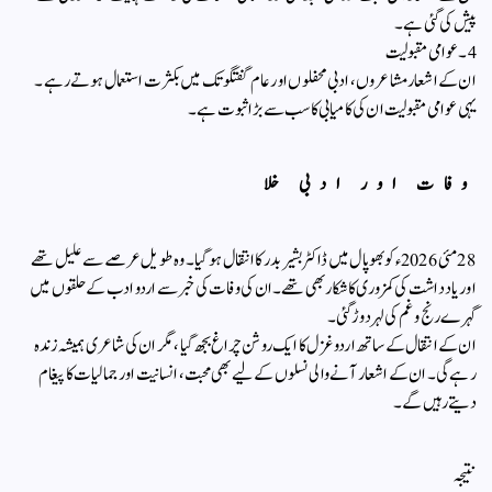
پیش کی گئی ہے۔
4۔ عوامی مقبولیت
ان کے اشعار مشاعروں، ادبی محفلوں اور عام گفتگو تک میں بکثرت استعمال ہوتے رہے۔
یہی عوامی مقبولیت ان کی کامیابی کا سب سے بڑا ثبوت ہے۔
وفات اور ادبی خلا
28 مئی 2026ء کو بھوپال میں ڈاکٹر بشیر بدر کا انتقال ہوگیا۔ وہ طویل عرصے سے علیل تھے
اور یادداشت کی کمزوری کا شکار بھی تھے۔ ان کی وفات کی خبر سے اردو ادب کے حلقوں میں
گہرے رنج و غم کی لہر دوڑ گئی۔
ان کے انتقال کے ساتھ اردو غزل کا ایک روشن چراغ بجھ گیا، مگر ان کی شاعری ہمیشہ زندہ
رہے گی۔ ان کے اشعار آنے والی نسلوں کے لیے بھی محبت، انسانیت اور جمالیات کا پیغام
دیتے رہیں گے۔
نتیجہ