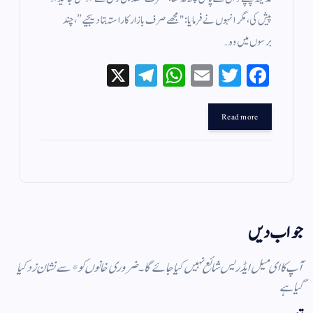
پیش کی، مگر انہوں نے فرمایا: "مجھے صرف بازار کا راستہ بتا دیجیے”، چند
برسوں میں وہ…
X
Te
W
E
T
Fa
le
ha
m
wi
ce
gr
ts
ail
tte
bo
Read more
a
A
r
ok
m
pp
جواب دیں
آپ کا ای میل ایڈریس شائع نہیں کیا جائے گا۔
ضروری خانوں کو
*
سے نشان زد کیا
گیا ہے