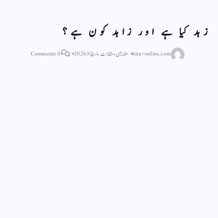
زہد کیا ہے اور زاہد کون ہے؟
hira-online.com
مضامین و مقالات
مارچ 9, 2026
0 Comments