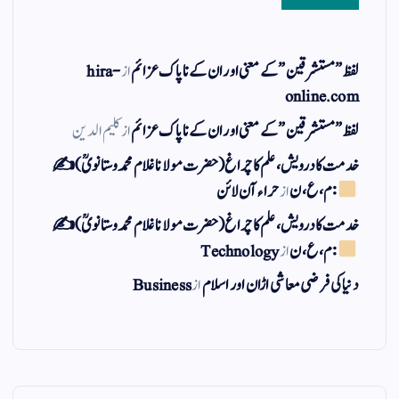
لفظ ” مستشرقین ” کے معنی اور ان کے نا پاک عزائم
از
hira-
online.com
لفظ ” مستشرقین ” کے معنی اور ان کے نا پاک عزائم
از
کلیم الدین
خدمت کا درویش، علم کا چراغ(حضرت مولانا غلام محمد وستانویؒ)✍
: م ، ع ، ن
از
حراء آن لائن
خدمت کا درویش، علم کا چراغ(حضرت مولانا غلام محمد وستانویؒ)✍
: م ، ع ، ن
از
Technology
دنیا کی فرضی معاشی اڑان اور اسلام
از
Business