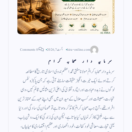
hira-online.com
اگست 7, 2026
0 Comments
سرمایہ دار صحابہ کرام
سرمایہ دار صحابۂ کرامؓ مولانا مفتی محمد اعظم ندوی اسلامی تاریخ کا مطالعہ
کرتے ہوئے ایک حیرت انگیز حقیقت سامنے آتی ہے کہ جن پاکیزہ نفَس
لوگوں نے زہد وعبادت اور ایثار وتقویٰ کی اعلیٰ ترین مثالیں قائم کیں، وہی
تجارت، معیشت اور کسب حلال کے میدان میں بھی اپنے عہد کے ممتاز ترین
افراد تھے، آج جب صحابۂ کرامؓ کا تذکرہ ہوتا ہے تو عموماً ان کی سادگی اور دنیا
سے بے رغبتی کا ذکر نمایاں کیا جاتا ہے، لیکن ان کی زندگی کا ایک روشن باب،
یعنی تجارت، معاشی خود کفالت، خود انحصاری اور عظیم اقتصادی کامیابیاں،