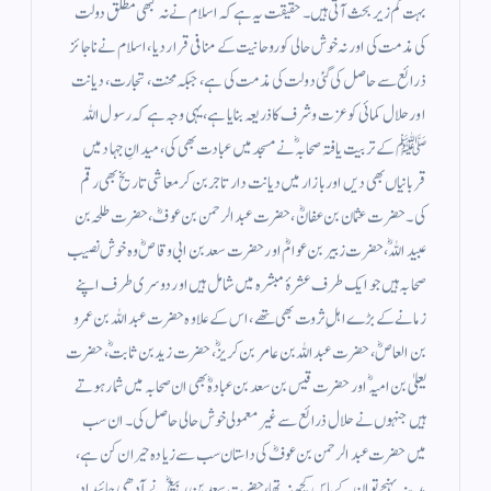
بہت کم زیر بحث آتی ہیں۔ حقیقت یہ ہے کہ اسلام نے نہ کبھی مطلق دولت
کی مذمت کی اور نہ خوش حالی کو روحانیت کے منافی قرار دیا، اسلام نے ناجائز
ذرائع سے حاصل کی گئی دولت کی مذمت کی ہے، جبکہ محنت، تجارت، دیانت
اور حلال کمائی کو عزت وشرف کا ذریعہ بنایا ہے، یہی وجہ ہے کہ رسول اللہ
ﷺ کے تربیت یافتہ صحابہؓ نے مسجد میں عبادت بھی کی، میدانِ جہاد میں
قربانیاں بھی دیں اور بازار میں دیانت دار تاجر بن کر معاشی تاریخ بھی رقم
کی۔ حضرت عثمان بن عفانؓ، حضرت عبدالرحمن بن عوفؓ، حضرت طلحہ بن
عبیداللہؓ، حضرت زبیر بن عوامؓ اور حضرت سعد بن ابی وقاصؓ وہ خوش نصیب
صحابہ ہیں جو ایک طرف عشرۂ مبشرہ میں شامل ہیں اور دوسری طرف اپنے
زمانے کے بڑے اہلِ ثروت بھی تھے، اس کے علاوہ حضرت عبداللہ بن عمرو
بن العاصؓ، حضرت عبداللہ بن عامر بن کریزؓ، حضرت زید بن ثابتؓ، حضرت
یعلیٰ بن امیہؓ اور حضرت قیس بن سعد بن عبادہؓ بھی ان صحابہ میں شمار ہوتے
ہیں جنہوں نے حلال ذرائع سے غیر معمولی خوش حالی حاصل کی۔ ان سب
میں حضرت عبدالرحمن بن عوفؓ کی داستان سب سے زیادہ حیران کن ہے،
مدینہ پہنچے تو ان کے پاس کچھ نہ تھا، حضرت سعد بن ربیعؓ نے آدھی جائیداد