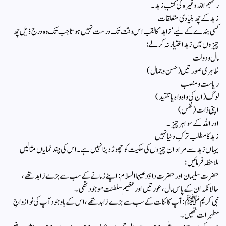
رحمہم اللہ وغیرہ کی کتبِ زہد۔
​زہد کے چھ بنیادی متعلقات
​کسی بندے کے لیے ‘زاہد’ کا لقب اس وقت تک درست نہیں ہوتا جب تک وہ درج ذیل چھ
چیزوں میں زہد اختیار نہ کر لے:
​مال و دولت
​ظاہری صورتیں (حسن و جمال)
​ریاست و منصب
​لوگ (ان کی واہ واہ یا تنقید)
​اپنی ذات (نفس)
​اور اللہ کے سوا ہر چیز۔
​زہد کا مطلب ترکِ دنیا نہیں
​یہاں زہد سے مراد ان چیزوں کی ملکیت کو چھوڑ دینا نہیں ہے۔ اس کی چند نمایاں مثالیں
ملاحظہ فرمائیں:
​حضرت سلیمان اور حضرت داؤد علیہما السلام: اپنے زمانے کے سب سے بڑے زاہد تھے،
حالانکہ ان کے پاس مال، عورتیں اور عظیم سلطنت موجود تھی۔
​نبی کریم ﷺ: آپ کائنات کے سب سے بڑے زاہد تھے، اس کے باوجود آپ کی نو ازواجِ
مطہرات تھیں۔