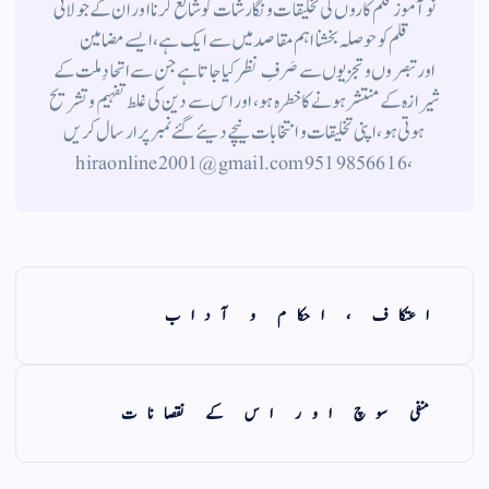
نوآموز قلم کاروں کی تخلیقات و نگارشات کو شائع کرنا اور ان کے جولانی
قلم کوحوصلہ بخشنا اہم مقاصد میں سے ایک ہے ، ایسے مضامین
اورتبصروں وتجزیوں سے صَرفِ نظر کیا جاتاہے جن سے اتحادِ ملت کے
شیرازہ کے منتشر ہونے کاخطرہ ہو ، اور اس سے دین کی غلط تفہیم وتشریح
ہوتی ہو، اپنی تخلیقات و انتخابات نیچے دیئے گئے نمبر پر ارسال کریں
، 9519856616 hiraonline2001@gmail.com
اعتکاف ، احکام و آداب
منفی سوچ اور اس کے نقصانات