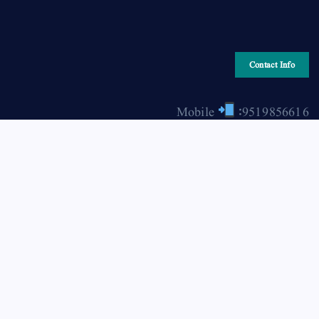
Contact Info
Mobile
:9519856616
Email
: hiraonline2001@gmail.com
Copyright © 2026 HIRA ONLINE / حرا آن لائن | Powered
by Asjad Hassan Nadwi [hira-online.com]
Back to Top