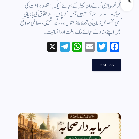
کر نعرہ بازی کرنے والی بھیڑ کے بجائے ایک با مقصد جماعت کی
حیثیت سے سامنے آتے ہیں جس کے پاس اپنے حقوق کی بازیابی
کسی مخصوص زبان کی تحفظ ملازمتوں اور دیگر تعلیمی ومعاشی مواقع
میں اپنے مفاد کے بجائے ملک و ملت اور انسانیت…
X
Te
W
E
T
Fa
le
ha
m
wi
ce
gr
ts
ail
tte
bo
Read more
a
A
r
ok
m
pp