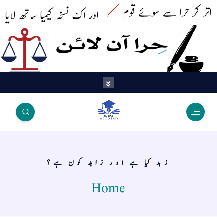
اتر کر حرا سے سوئے قوم آیا - اور
اک نسخہ کیمیا ساتھ لایا
زہد کیا ہے اور زاہد کون ہے؟
Home