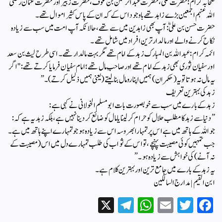
​صحابہ کرام: حضرت علی، حضرت عبدالرحمن بن عوف، حضرت زبیر اور حضرت عثمان رضی
اللہ عنہم اجمعین بڑے زاہد تھے باوجود اس کے کہ ان کے پاس کثیر اموال تھے۔
​حضرت حسن بن علیؓ: آپ بھی زاہدین میں سے تھے، حالانکہ آپ امت میں سب سے زیادہ
نکاح کرنے والے اور مالدار ترین افراد میں شامل تھے۔
​ائمہ کرام: عبداللہ بن المبارک زہد کے امام تھے مگر بہت مالدار تھے۔ اسی طرح لیث بن سعد
اور سفیان ثوری بھی زہد کے امام تھے اور صاحبِ مال تھے؛ امام سفیان فرمایا کرتے تھے: "اگر
یہ مال نہ ہوتا تو یہ (حکمران) ہمیں اپنا رومال بنا لیتے (یعنی ہمیں ذلیل کرتے)۔”
​زہد کی بہترین تعریف
​زہد کے بارے میں سب سے خوبصورت بات ابو مسلم الخولانی نے کہی ہے:
​”دنیا سے زہد کا مطلب حلال کو حرام کر لینا یا مال کو ضائع کر دینا نہیں ہے، بلکہ زہد یہ ہے کہ:
​جو اللہ کے ہاتھ میں ہے اس پر تمہارا بھروسہ اس سے زیادہ ہو جو تمہارے اپنے ہاتھ میں ہے۔
​جب تمہیں کوئی مصیبت پہنچے، تو اس کے ثواب کی طلب تمہارے دل میں اس (مصیبت کے
نہ آنے) کی خواہش سے زیادہ ہو۔”
​یہ زہد کے بارے میں جامع ترین اور بہترین کلام ہے۔
​ابن القیم | مدارج السالکین
X
Te
W
E
T
Fa
le
ha
m
wi
ce