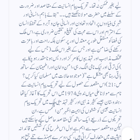
لیے بغیر ممکن نہ تھا۔ تحریک پیام انسانیت کے مقاصد اور ضرورت
کے سلسلے میں حضرت مولانا لکھتے ہیں۔۔ "بقائے باہم ،انسانی اور
شہری بنیادوں پر اتحاد و تعاون اور انسانی جان و آبرو کے تحفظ انسان
کے احترام اور اس سے محبت کی تبلیغ و تلقین ضروری ہے، اس ملک
کی فضا کو مستقل طور پر معتدل اور پر سکون بلکہ راحت اور باعزت
رکھنے کی ضامن ہے اور جس کے بغیر اس ملک (جس کے لیے
مختلف مذاہب اور تہذیبوں کا مرکز اور دیس ہونا مقدر ہو چکا ہے
)کی ترقی اور نیک نامی الگ رہی ، امن و امان اور اطمینان کے ساتھ
باقی رہنا بھی مشکل ہے” ( موجودہ حالات میں مسلمان کیا کریں ؟
ص: 21) اس مقصد کے حصول کے لیے تحریک پیام انسانیت کے
نام سے مولانا علی میاں ندوی 1974 میں اس تحریک کا آغاز کیا تھا
،ہندوستان جیسے کثیر مذہبی اور کثیر تہذیبی ملک میں تحریک پیام
انسانیت جیسی کوششوں کی اہمیتِ اظہر من الشمس ہے،ان
تحریکوں کے ذریعے ایک ساتھ کئی مقاصد حاصل کیے جا سکتے ہیں
لیکن دو مقصد سب سے اہم ہے اول اس طرح کی کوششیں قائدانہ
حیثیت میں متعارف کراتی ہیں،کسی دوسرے جہنڈے تلے جمع ہو