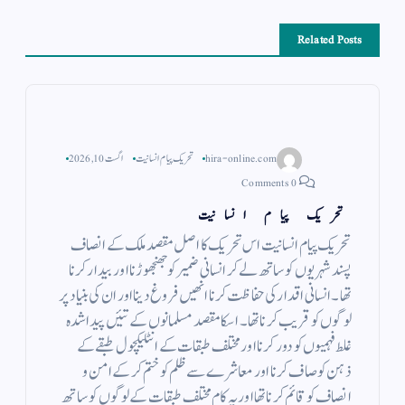
Related Posts
hira-online.com
تحریک پیام انسانیت
اگست 10, 2026
0 Comments
تحریک پیام انسانیت
تحریک پیام انسانیت اس تحریک کا اصل مقصد ملک کے انصاف
پسند شہریوں کو ساتھ لے کر انسانی ضمیر کو جھنجھوڑنا اور بیدار کرنا
تھا۔ انسانی اقدار کی حفاظت کرنا انھیں فروغ دینا اور ان کی بنیاد پر
لوگوں کو قریب کرنا تھا۔ اسکا مقصد مسلمانوں کے تئیں پیدا شدہ
غلط فہمیوں کو دور کرنا اور مختلف طبقات کے انٹلیکچول طبقے کے
ذہن کو صاف کرنا اور معاشرے سے ظلم کو ختم کر کے امن و
انصاف کو قائم کرنا تھا اور یہ کام مختلف طبقات کے لوگوں کو ساتھ