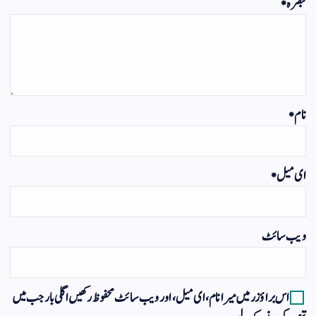
تبصرہ
*
نام
*
ای میل
*
ویب‌ سائٹ
اس براؤزر میں میرا نام، ای میل، اور ویب سائٹ محفوظ رکھیں اگلی بار جب میں