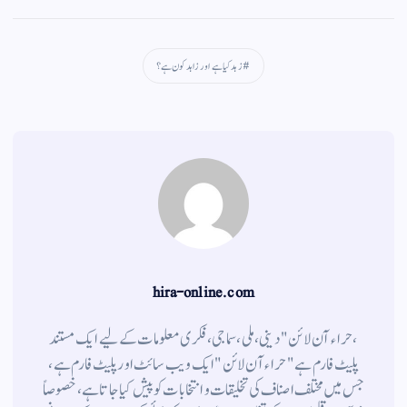
gr
ts
ail
tte
bo
a
A
r
ok
زہد کیا ہے اور زاہد کون ہے؟
m
pp
hira-online.com
،حراء آن لائن" دینی ، ملی ، سماجی ، فکری معلومات کے لیے ایک مستند
پلیٹ فارم ہے " حراء آن لائن " ایک ویب سائٹ اور پلیٹ فارم ہے ،
جس میں مختلف اصناف کی تخلیقات و انتخابات کو پیش کیا جاتا ہے ، خصوصاً