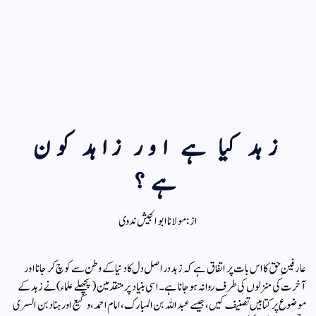
زہد کیا ہے اور زاہد کون
ہے؟
از : مولانا ابو الجیش ندوی
​عارفینِ حق کا اس بات پر اتفاق ہے کہ زہد دراصل دل کا دنیا کے وطن سے کوچ کر جانا اور
آخرت کی منزلوں کی طرف روانہ ہو جانا ہے۔ اسی بنیاد پر متقدمین (پچھلے علماء) نے زہد کے
موضوع پر کتابیں تصنیف کیں، جیسے عبداللہ بن المبارک، امام احمد، وکیع اور ہناد بن السری