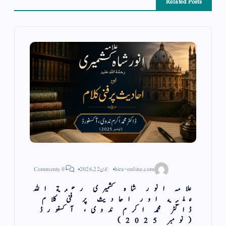
Related Posts
hira-online.com
جون 22, 2026
0 Comments
علامہ انور شاہ کشمیری رحمة الله
عليه اور احادیث پر فنی کلام
ڈاکٹر محمد اکرم ندوی، آكسفورڈ
(نومبر 2025)