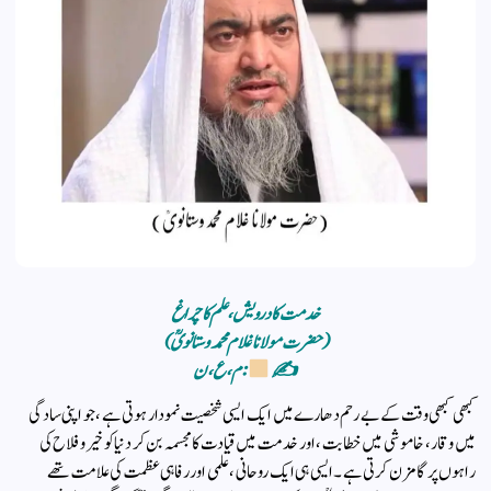
خدمت کا درویش، علم کا چراغ
(حضرت مولانا غلام محمد وستانویؒ)
✍
: م ، ع ، ن
کبھی کبھی وقت کے بے رحم دھارے میں ایک ایسی شخصیت نمودار ہوتی ہے، جو اپنی سادگی
میں وقار، خاموشی میں خطابت، اور خدمت میں قیادت کا مجسمہ بن کر دنیا کو خیر و فلاح کی
راہوں پر گامزن کرتی ہے۔ ایسی ہی ایک روحانی، علمی اور رفاہی عظمت کی علامت تھے