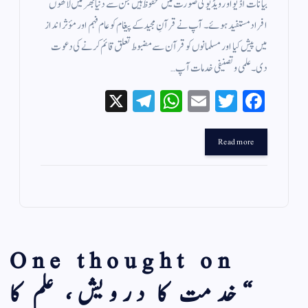
بیانات آڈیو اور ویڈیو کی صورت میں محفوظ ہیں جن سے دنیا بھر میں لاکھوں
افراد مستفید ہوئے۔ آپ نے قرآنِ مجید کے پیغام کو عام فہم اور مؤثر انداز
میں پیش کیا اور مسلمانوں کو قرآن سے مضبوط تعلق قائم کرنے کی دعوت
دی۔ علمی و تصنیفی خدمات آپ…
X
Te
W
E
T
Fa
le
ha
m
wi
ce
gr
ts
ail
tte
bo
Read more
a
A
r
ok
m
pp
One thought on
“
خدمت کا درویش، علم کا