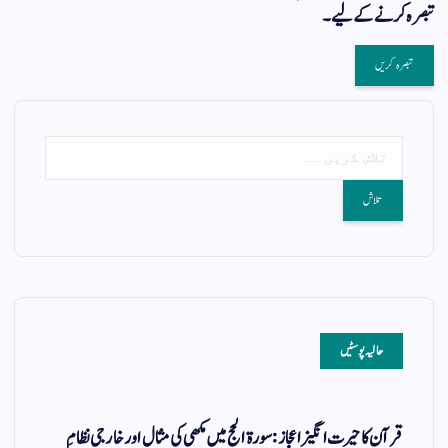
تبصرہ کرنے کےلیے۔
حالیہ پوسٹیں
قرآن کا حیرت انگیز اعجاز: سورۃ الحج میں مکھی کی مثال اور خارجی نظامِ