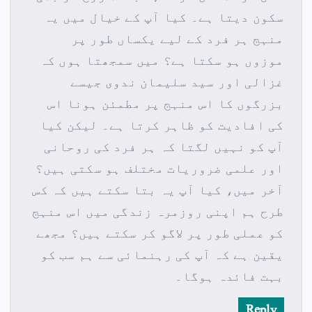
سکون دیتا ہے۔ کیا آپ کے خیال میں یہ
منہج ہر فرد کے لیے یکساں طور پر
موزوں ہو سکتا ہے؟ میں سمجھتا ہوں کہ
غزالی اور سید سلیمان ندوی جیسے
بزرگوں کا اس منہج پر مطمئن ہونا اس
کی افادیت کو ظاہر کرتا ہے۔ لیکن کیا
آپ کو نہیں لگتا کہ ہر فرد کی روحانی
اور علمی ضروریات مختلف ہو سکتی ہیں؟
آخر میں، کیا آپ یہ بتا سکتے ہیں کہ کس
طرح ہم اپنی روزمرہ زندگی میں اس منہج
کو عملی طور پر لاگو کر سکتے ہیں؟ مجھے
یقین ہے کہ آپ کی رہنمائی سے ہم سب کو
بہت فائدہ ہوگا۔
Reply