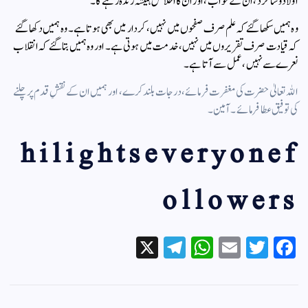
اولاد و شاگرد، ان کے خواب، اور ان کا اخلاص ہمیشہ زندہ رہے گا۔
وہ ہمیں سکھا گئے کہ علم صرف صفحوں میں نہیں، کردار میں بھی ہوتا ہے۔ وہ ہمیں دکھا گئے
کہ قیادت صرف تقریروں میں نہیں، خدمت میں ہوتی ہے۔ اور وہ ہمیں بتا گئے کہ انقلاب
نعرے سے نہیں، عمل سے آتا ہے۔
اللہ تعالیٰ حضرت کی مغفرت فرمائے، درجات بلند کرے، اور ہمیں ان کے نقشِ قدم پر چلنے
کی توفیق عطا فرمائے۔ آمین۔
hilightseveryonef
ollowers
X
Te
W
E
T
Fa
le
ha
m
wi
ce
gr
ts
ail
tte
bo