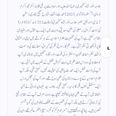
علامہ انور شاہ کشمیری رحمة الله عليه اور احادیث پر فنی کلامڈاکٹر محمد اکرم
ندوی، آكسفورڈ (نومبر 2025) محدثِ وقت، شارحِ صحیح بخاری وسننِ
ترمذی، اور فقیہِ عصر، علامہ انور شاہ کشمیریؒ (وفات 1352ھ/1933ء)
کی ذاتِ گرامی برصغیر کی علمی و حدیثی روایت میں ایک بے مثال اور امتیازی
مقام رکھتی ہے، آپ کی شخصیت علومِ اسلامیہ کے ہر گوشے میں اپنی درخشانی
کا پرتو بکھیرتی نظر آتی ہے۔ علم کا رسوخ، فکر کی گہرائی، مطالعے کی وسعت،
دقتِ نظر، احاطۂ فنون، استقراء کی قوت، اور نقد و تحلیل میں جو بلندی آپ
کو عطا ہوئی، وہ اس خطۂ علم میں بہت کم اہلِ فضل کے نصیب میں آئی ہے،
آپ کی ذات محض ایک محدث یا فقیہ کی حیثیت نہیں رکھتی تھی، بلکہ آپ
علومِ اسلامیہ کے پورے دبستان کی علمی روح تھے، اور آپ کی مجلسِ درس
ایک مستقل مکتبِ فکر کا درجہ رکھتی تھی۔ علامہ سید سلیمان ندویؒ نے جن
الفاظ میں آپ کے علمی جہان کا نقشہ کھینچا ہے، وہ نہ صرف آپ کے مقامِ رفیع
کی ترجمانی کرتے ہیں بلکہ آپ کی شخصیت کے مختلف پہلوؤں کی گویا مجسم
تصویر ہیں۔ چنانچہ وہ لکھتے ہیں:”مرحوم کم گو مگر وسیع النظر عالم تھے، ان کی