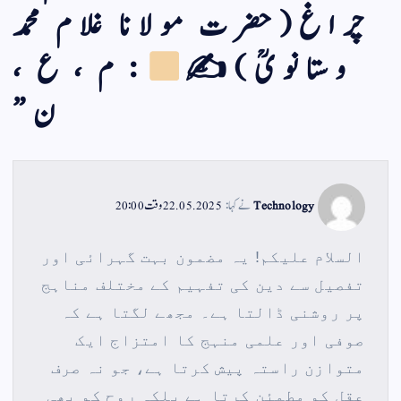
چراغ(حضرت مولانا غلام محمد
وستانویؒ)✍
: م ، ع ،
ن
”
Technology
نے کہا:
22.05.2025 وقت 20:00
السلام علیکم! یہ مضمون بہت گہرائی اور
تفصیل سے دین کی تفہیم کے مختلف مناہج
پر روشنی ڈالتا ہے۔ مجھے لگتا ہے کہ
صوفی اور علمی منہج کا امتزاج ایک
متوازن راستہ پیش کرتا ہے، جو نہ صرف
عقل کو مطمئن کرتا ہے بلکہ روح کو بھی