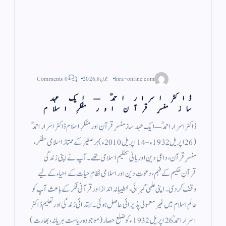
m
pp
hira-online.com
جون 8, 2026
0 Comments
ڈاکٹر اسرار احمدؒ — ایک عہد
ساز مفسرِ قرآن اور مفکرِ اسلام
ڈاکٹر اسرار احمدؒ — ایک عہد ساز مفسرِ قرآن اور مفکرِ اسلام ڈاکٹر اسرار احمدؒ
(26 اپریل 1932ء – 14 اپریل 2010ء) برصغیر کے ممتاز اسلامی مفکر،
مفسرِ قرآن، داعیِ دین اور بانیِ تنظیمِ اسلامی تھے۔ آپ نے اپنی زندگی
قرآنِ حکیم کے فہم، دعوتِ دین اور اسلامی نظامِ حیات کے احیاء کے لیے
وقف کر دی۔ اپنی علمی گہرائی، خطیبانہ انداز اور قرآنی فکر کے باعث آپ کو
عالمِ اسلام میں غیر معمولی پذیرائی حاصل ہوئی۔ ابتدائی زندگی اور تعلیم ڈاکٹر
اسرار احمدؒ 26 اپریل 1932ء کو ضلع حصار (موجودہ ریاست ہریانہ، بھارت)