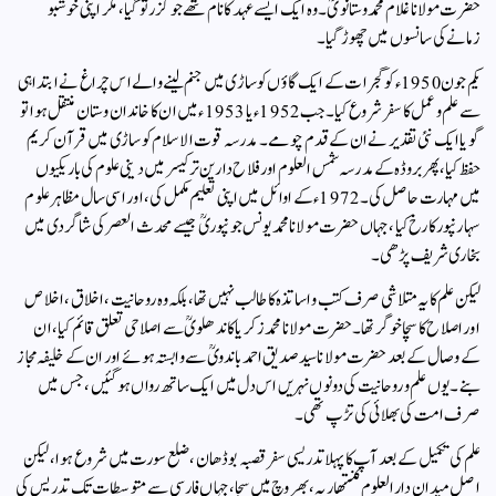
حضرت مولانا غلام محمد وستانویؒ۔ وہ ایک ایسے عہد کا نام تھے جو گزر تو گیا، مگر اپنی خوشبو
زمانے کی سانسوں میں چھوڑ گیا۔
یکم جون 1950ء کو گجرات کے ایک گاؤں کوساڑی میں جنم لینے والے اس چراغ نے ابتدا ہی
سے علم و عمل کا سفر شروع کیا۔ جب 1952ء یا 1953ء میں ان کا خاندان وستان منتقل ہوا تو
گویا ایک نئی تقدیر نے ان کے قدم چومے۔ مدرسہ قوت الاسلام کوساڑی میں قرآن کریم
حفظ کیا، پھر بروڈہ کے مدرسہ شمس العلوم اور فلاح دارین ترکیسر میں دینی علوم کی باریکیوں
میں مہارت حاصل کی۔ 1972ء کے اوائل میں اپنی تعلیم مکمل کی، اور اسی سال مظاہر علوم
سہارنپور کا رخ کیا، جہاں حضرت مولانا محمد یونس جونپوریؒ جیسے محدث العصر کی شاگردی میں
بخاری شریف پڑھی۔
لیکن علم کا یہ متلاشی صرف کتب و اساتذہ کا طالب نہیں تھا، بلکہ وہ روحانیت، اخلاق، اخلاص
اور اصلاح کا سچا خوگر تھا۔ حضرت مولانا محمد زکریا کاندھلویؒ سے اصلاحی تعلق قائم کیا، ان
کے وصال کے بعد حضرت مولانا سید صدیق احمد باندویؒ سے وابستہ ہوئے اور ان کے خلیفہ مجاز
بنے۔ یوں علم و روحانیت کی دونوں نہریں اس دل میں ایک ساتھ رواں ہو گئیں، جس میں
صرف امت کی بھلائی کی تڑپ تھی۔
علم کی تکمیل کے بعد آپ کا پہلا تدریسی سفر قصبہ بوڈھان، ضلع سورت میں شروع ہوا، لیکن
اصل میدان دارالعلوم کنتھاریہ، بھروچ میں سجا، جہاں فارسی سے متوسطات تک تدریس کی