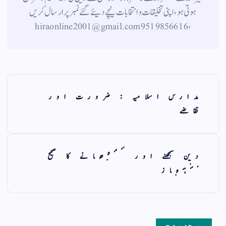
ہوتی ہو، اپنی تخلیقات و انتخابات نیچے دیئے گئے نمبر پر ارسال کریں
، 9519856616 hiraonline2001@gmail.com
مدارس اسلامیہ : ضرورت اور
تقاضے
دين سمجهنے اور سمجهانے كا صحيح
منہجاز