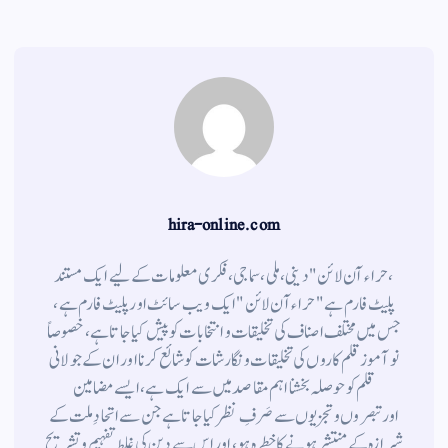
a
A
r
ok
m
pp
hira-online.com
،حراء آن لائن" دینی ، ملی ، سماجی ، فکری معلومات کے لیے ایک مستند
پلیٹ فارم ہے " حراء آن لائن " ایک ویب سائٹ اور پلیٹ فارم ہے ،
جس میں مختلف اصناف کی تخلیقات و انتخابات کو پیش کیا جاتا ہے ، خصوصاً
نوآموز قلم کاروں کی تخلیقات و نگارشات کو شائع کرنا اور ان کے جولانی
قلم کوحوصلہ بخشنا اہم مقاصد میں سے ایک ہے ، ایسے مضامین
اورتبصروں وتجزیوں سے صَرفِ نظر کیا جاتاہے جن سے اتحادِ ملت کے
شیرازہ کے منتشر ہونے کاخطرہ ہو ، اور اس سے دین کی غلط تفہیم وتشریح