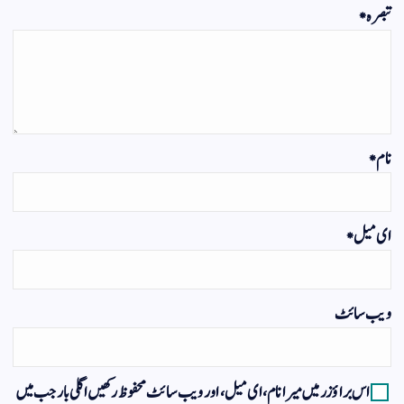
تبصرہ
*
نام
*
ای میل
*
ویب‌ سائٹ
اس براؤزر میں میرا نام، ای میل، اور ویب سائٹ محفوظ رکھیں اگلی بار جب میں