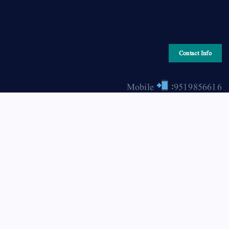
Contact Info
Mobile
:9519856616
Email
: hiraonline2001@gmail.com
Copyright © 2026 HIRA ONLINE / حرا آن لائن | Powered
by Asjad Hassan Nadwi [hira-online.com]