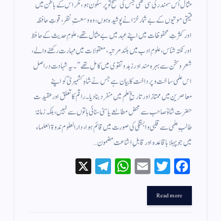
مثال اُس سمندر کی سی تھی جس کی سطح تو پرسکون ہو، مگر اس کے باطن میں
قیمتی موتیوں کے بے شمار خزانے پوشیدہ ہوں، وہ وسعتِ نظر، قوتِ حافظہ
اور کثرتِ محفوظات میں اپنے عہد میں بے مثال تھے، علومِ حدیث کے حافظ
اور نکتہ شناس، علومِ ادب میں بلند مرتبہ، معقولات میں مہارت رکھنے والے،
شعر و سخن سے بہرہ مند اور زہد و تقوى میں کامل تھے” ۔ یہ شہادت دراصل
اس علمی ساخت و پرداخت کا بیان ہے جس نے شاہِ کشمیریؒ کو اپنے
معاصرین میں ممتاز اور تاریخِ علم میں منفرد بنا دیا۔راقم کا تعلق اور عقیدت
حضرت شاہؒ صاحب سے محض مطالعے یا سنی سنائی باتوں سے نہیں، بلکہ زمانۂ
طالبِ علمی سے قلبی وابستگی کی صورت میں قائم ہوا، دارالعلوم ندوۃ العلماء
میں جو پہلا باقاعدہ اور قابلِ اشاعت مضمون…
X
Te
W
E
T
Fa
le
ha
m
wi
ce
gr
ts
ail
tte
bo
Read more
a
A
r
ok