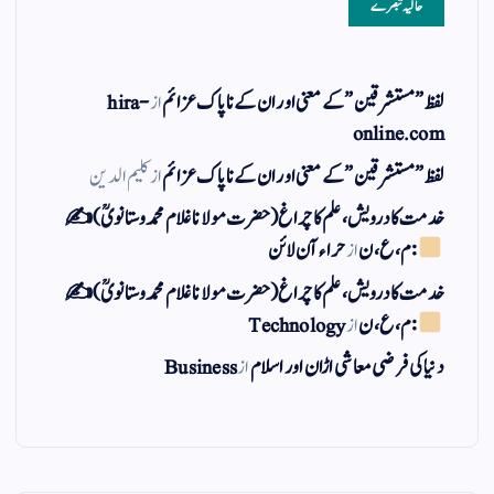
حالیہ تبصرے
لفظ ” مستشرقین ” کے معنی اور ان کے نا پاک عزائم
از
hira-
online.com
لفظ ” مستشرقین ” کے معنی اور ان کے نا پاک عزائم
از
کلیم الدین
خدمت کا درویش، علم کا چراغ(حضرت مولانا غلام محمد وستانویؒ)✍
: م ، ع ، ن
از
حراء آن لائن
خدمت کا درویش، علم کا چراغ(حضرت مولانا غلام محمد وستانویؒ)✍
: م ، ع ، ن
از
Technology
دنیا کی فرضی معاشی اڑان اور اسلام
از
Business