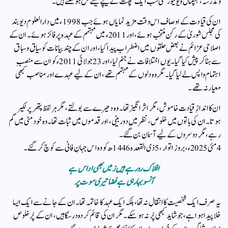
و مدرسہ، ہسپتال و یونیورسٹی سب ایک چھت کے نیچے کیسے جمع ہو سکتے ہیں۔
ان کی قیادت کے اوصاف اس وقت مزید نمایاں ہوئے جب 1998ء میں دارالعلوم دیوبند
کی مجلس شوریٰ کے رکن منتخب ہوئے، اور 2011ء میں مہتمم کے عہدہ پر فائز ہوئے۔ ان کے
اصلاحی عزائم نے بعض حلقوں میں اضطراب پیدا کیا، اور ان کے چند بیانات کو سیاق و سباق
سے ہٹا کر پیش کیا گیا۔ یوں اختلافات نے جنم لیا، اور 23 جولائی 2011ء کو ان سے منصبِ
اہتمام واپس لے لیا گیا۔ مگر وہ دلوں کے مہتمم تھے، ان کے لیے عہدے اور مناصب کبھی
معیار نہ تھے۔
ان کا اندازِ قیادت خاموش، مگر اثر انگیز تھا۔ وہ دھیرے سے بولتے، مگر ہر لفظ پتھر پر لکیر
ہوتا۔ ان کی باتوں میں خلوص، نظر میں دوربینی، اور قدموں میں ثبات تھا۔ وہ خود مٹی میں گم
رہے، مگر دوسروں کے لیے آسمان بن گئے۔
4 مئی 2025ء، بروز اتوار، 5 ذی القعدہ 1446ھ کو وہ اس جہانِ فانی سے کوچ کر گئے۔
افلاک رو رہے ہیں زمیں بھی اداس ہے
آنسو بہا رہی ہے فضا تیری موت پر
یہ صرف ایک شخصیت کا انتقال نہ تھا، بلکہ ایک عہد کا خاتمہ تھا۔ ان کے جانے سے ایک ایسا
خلا پیدا ہوا ہے، جو شاید کبھی پُر نہ ہو سکے۔ مگر ان کی قائم کردہ درسگاہیں، ان کے پُرخلوص