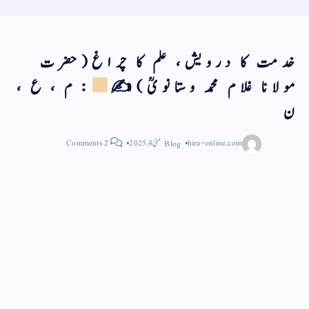
خدمت کا درویش، علم کا چراغ(حضرت
مولانا غلام محمد وستانویؒ)✍
: م ، ع ،
ن
hira-online.com
Blog
مئی 4, 2025
2 Comments