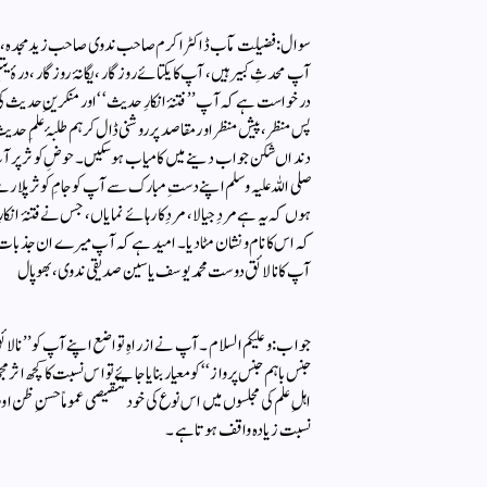
سوال: فضیلت مآب ڈاکٹر اکرم صاحب ندوی صاحب زید مجدہ، ال
آپ محدثِ کبیر ہیں، آپ کا یکتائے روزگار، یگانۂ روزگار، درۂ ی
درخواست ہے کہ آپ ’’فتنۂ انکارِ حدیث‘‘ اور منکرینِ حدیث کی 
پس منظر، پیش منظر اور مقاصد پر روشنی ڈال کر ہم طلبۂ علمِ حدیث 
دنداں شکن جواب دینے میں کامیاب ہو سکیں۔ حوضِ کوثر پر آپ کے 
صلی اللہ علیہ وسلم اپنے دستِ مبارک سے آپ کو جامِ کوثر پل
ہوں کہ یہ ہے مردِ جیالا، مردِ کارہائے نمایاں، جس نے فتنۂ انکار
کہ اس کا نام و نشان مٹا دیا۔ امید ہے کہ آپ میرے ان جذبات
آپ کا نالائق دوست محمد یوسف یاسین صدیقی ندوی، بھوپال
جواب: وعلیکم السلام۔ آپ نے ازراہِ تواضع اپنے آپ کو ’’نالائق‘
جنس با ہم جنس پرواز‘‘ کو معیار بنایا جائے تو اس نسبت کا کچھ اث
اہلِ علم کی مجلسوں میں اس نوع کی خود تنقیصی عموماً حسنِ ظن او
نسبت زیادہ واقف ہوتا ہے۔