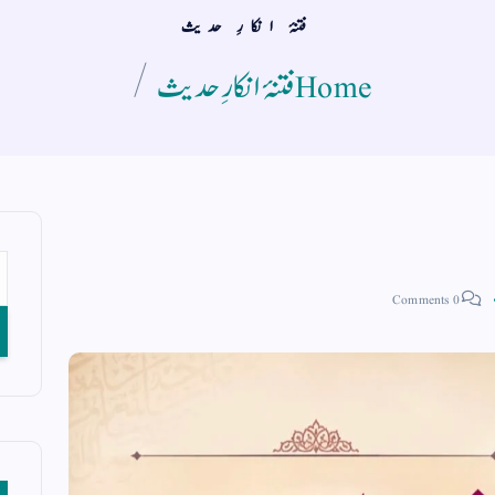
فتنۂ انکارِ حدیث
Home
فتنۂ انکارِ حدیث
0 Comments