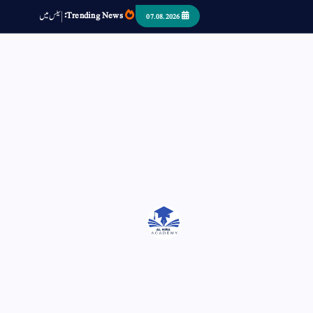
Trending News:
ٹ
م
س
د
ک
07.08.2026
اتر کر حرا سے سوئے قوم آیا - او