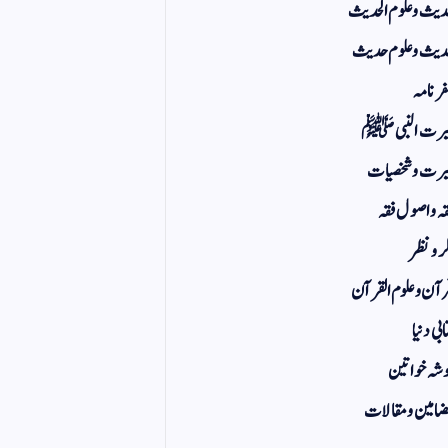
یث و علوم الحدیث
یث و علوم حدیث
ر نامہ
یرت النبی ﷺ
رت و شخصیات
ہ و اصول فقہ
ر و نظر
آن و علوم القرآن
ابی دنیا
شہ خواتین
امین و مقالات