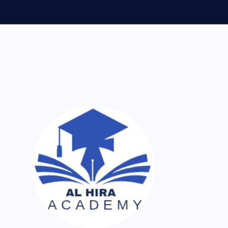
ر اک نسخہ کیمیا ساتھ لایا