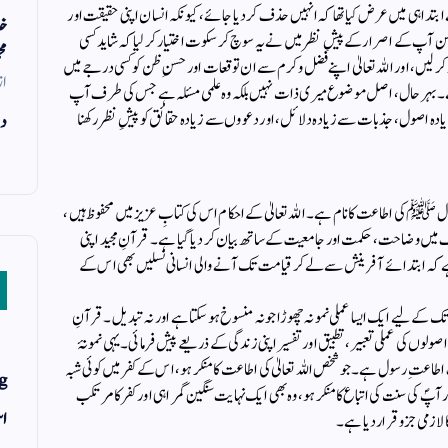
بتدا ہی میں عرض کیا تھا کہ انہیں حذف کر دیا جائے، کیونکہ انسان اپنی حقیقت اور
خد
یکن آپ کے اصرار کے پیشِ نظر میں نے یہ سوچ کر سکوت اختیار کر لیا کہ شاید کسی
مح
کر لیں، اور اللہ تعالیٰ اپنے فضل و کرم سے ان توقعات اور حسنِ ظن کو کسی درجے میں
از
گیا ہے۔ بہر حال، اصل موضوع میری ذات نہیں بلکہ وہ علمی مسئلہ ہے جس کی طرف آپ
ہ اصول، جذبات سے زیادہ دلائل، اور دعووں سے زیادہ حقائق کو پیشِ نظر رکھنا
دن
سول ﷺ کی اطاعت کا نام ہے۔ اللہ تعالیٰ کے احکام اس کی کتابِ عزیز میں محفوظ ہیں،
ک میں وضاحت، حکمت اور جامعیت کے ساتھ بیان کر دیا گیا ہے۔ قرآنِ مجید اپنی
ں ہے کہ ابتدائے آفرینش سے لے کر قیامت تک آنے والی انسانی نسلیں بھی اس کے
کے لیے ایک ایسا عملی نمونہ چھوڑا جو نہ منسوخ ہو سکتا ہے اور نہ تبدیل۔ قرآنِ
وں کی عملی تعبیر، تطبیق اور تفسیر اپنی زندگی کے ذریعے پیش فرمائی۔ یہی نمونۂ
اطاعتِ رسول ہے۔ جو شخص اللہ تعالیٰ کی اطاعت کا منکر ہو، اس کے کفر میں کوئی شبہ
g
کی سنت کی اتباع کا منکر ہو، وہ بھی ایک نہایت سنگین گمراہی اور کفر کا مرتکب
اس
ا لازمی جزو قرار دیا ہے۔