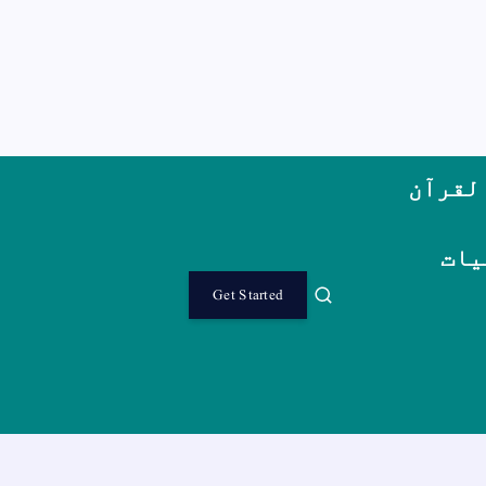
لقرآن
یات
Get Started