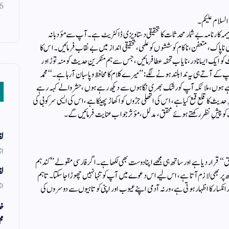
6
سلام علیکم۔
تیمہ کارنامہ بے شمار محدثات کا تحقیقی دستاویزی ڈاکٹریٹ ہے۔ آپ سے مؤدبانہ
ناپاک، متعفن، ناکام کوششوں کو علمی، تحقیقی انداز میں بے نقاب فرمائیں۔ اس کا
کو ایک ایسا نادر، نایاب تحفہ عطا فرمائیں، جس سے ہم منکرینِ حدیث کو منہ توڑ اور
آتے ہی یہ ندا بلند ہونے لگے: ’’میرے کلام کا محافظ و پاسبان آ رہا ہے۔‘‘ محمد
ا رہے ہوں، ملائکہ آپ کو رشک بھری نگاہوں سے دیکھ رہے ہوں، حشر والے کہہ رہے
ِ حدیث کا قلع قمع کیا ہے، اس کی اتھلی جڑوں کو اکھاڑ پھینکا ہے، اس کی ایسی سرکوبی کی
 کو پیشِ نظر رکھتے ہوئے محقق، مدلل، مؤثر جواب عنایت فرمائیں گے۔
لف
از
‘ قرار دیا ہے اور ساتھ ہی مجھے اپنا دوست بھی لکھا ہے۔ اگر فارسی مقولے ’’کند ہم
لف
ر مجھ پر بھی لازم آتا ہے، اس لیے اس دعوے میں آپ کو تنہا نہیں چھوڑا جا سکتا۔ تاہم
از
ر انکسار کا اظہار ہوتی ہے، ورنہ آدمی اپنے عیوب اور اپنی کوتاہیوں سے دوسروں کی
خد
مح