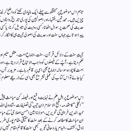
تاہم اس موضوع پر گفتگو سے پہلے ایک بنیادی نکتے کو واضح کر لینا 
چیزیں ہیں۔ محدثین، فقہاء اور اصولیین کی پوری تاریخ روایتوں 
حدیث کی صحت پر سوال اٹھانا، کسی روایت کی تاویل کرنا، یا کس
پیدا ہوتا ہے جہاں سنت اور حدیث کی اصولی حجیت ہی کا انکار کر 
حجیتِ سنت کے دلائل قرآن، سنت، اجماعِ امت، عقلِ سلیم اور
حکم دیتا ہے، آپؐ کے فیصلوں کو واجب الاتباع قرار دیتا ہے، او
امت کا چودہ سو سالہ اجماع بھی اسی پر قائم رہا ہے۔ مزید ب
کیا جائے تو اس کتاب کی عملی تشریح بھی اسی کے ذریعے معلوم 
اس موضوع پر اہلِ علم نے نہایت وقیع اور فیصلہ کن مباحث پیش کیے
’’المحلی‘‘ کا مقدمہ، شیخ الاسلام ابن تیمیہؒ کی تصنیفات، شاہ ولی الل
حمید الدین فراہیؒ کی تحریریں، مولانا امین احسن اصلاحیؒ کے مباح
ان مباحث کا مطالعہ کرنے کے بعد سنت کا حقیقی مقام پوری طرح
ذوق، کشف، الہام یا روحانی تجربہ کبھی سنت کا قائم مقام نہیں بن