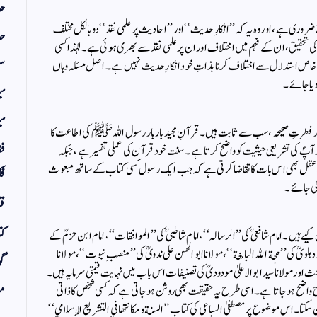
حد
ضروری ہے، اور وہ یہ کہ ’’انکارِ حدیث‘‘ اور ’’احادیث پر علمی نقد‘‘ دو بالکل مختلف
حد
کی تحقیق، ان کے فہم میں اختلاف اور ان پر علمی نقد سے بھری ہوئی ہے۔ لہٰذا کسی
سف
ی خاص استدلال سے اختلاف کرنا بذاتِ خود انکارِ حدیث نہیں ہے۔ اصل مسئلہ وہاں
دیا جائے۔
س
سی
 فطرتِ صحیحہ، سب سے ثابت ہیں۔ قرآنِ مجید بار بار رسول اللہ ﷺ کی اطاعت کا
فق
ر آپؐ کی تشریعی حیثیت کو واضح کرتا ہے۔ سنت خود قرآن کی عملی تفسیر ہے، جبکہ
رآں، عقل بھی اس بات کا تقاضا کرتی ہے کہ جب ایک رسول کسی کتاب کے ساتھ مبعوث
فک
کی جائے۔
قر
کت
 ہیں۔ امام شافعیؒ کی ’’الرسالہ‘‘، امام شاطبیؒ کی ’’الموافقات‘‘، امام ابن حزمؒ کے
ہ دہلویؒ کی ’’حجة الله البالغة‘‘، مولانا ابو الحسن علی ندویؒ کی ’’منصبِ نبوت‘‘، مولانا
گو
ث اور مولانا سید ابوالاعلیٰ مودودیؒ کی تصنیفات اس باب میں نہایت قیمتی سرمایہ ہیں۔
مض
 واضح ہو جاتا ہے۔ اسی طرح یہ حقیقت بھی روشن ہو جاتی ہے کہ کسی شخص کا ذاتی
 سکتا۔ اس موضوع پر مصطفیٰ السباعی کی کتاب ’’السنة ومكانتها في التشريع الإسلامي‘‘