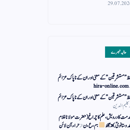
29.07.202
حالیہ تبصرے
ظ ” مستشرقین ” کے معنی اور ان کے نا پاک عزائم
hira-online.com
ظ ” مستشرقین ” کے معنی اور ان کے نا پاک عزائم
کلیم الدین
مت کا درویش، علم کا چراغ(حضرت مولانا غلام
مد وستانویؒ)✍
: م ، ع ، ن
از
حراء آن لائن