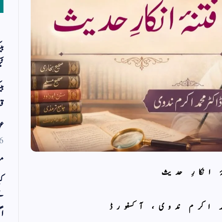
بی
ٹی
بی
قس
عو
6
مو
ۂ انکارِ حدیث
کی
ت
مد اکرم ندوی، آکسفورڈ
اگ