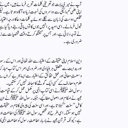
آپ نے میری بابت جو تعریفی کلمات تحریر فرمائے ہیں، میں نے ا
اپنی علمی کم مائیگی سے دوسروں کی نسبت زیادہ آگاہ ہوتا ہے۔ ل
مخلص دوست کی زبان سے نکلے ہوئے یہ کلمات دعا کا درجہ اختیار 
قبول فرما لے۔ اسی امید پر انہیں جوں کا توں باقی رہنے دیا 
نے توجہ دلائی ہے، اور جس پر گفتگو کرتے وقت شخصیات سے زیاد
ضروری ہے۔
دینِ اسلام اپنی حقیقت کے اعتبار سے اللہ تعالیٰ اور اس کے ر
اور ہدایت سے متعلق ہر بنیادی اور ضروری امر اس کتابِ مبار
وسعتِ معانی اور عمقِ حقائق کے اعتبار سے ایسا بحرِ بے کرا
علوم و معارف کے کسی ایک گوشے کا احاطہ نہیں کر سکتیں۔
رسول اللہ ﷺ نے اسی کتابِ الٰہی پر مکمل عمل کرکے قیامت تک 
مجید نے احکام اور اصول عطا کیے، جبکہ رسول اللہ ﷺ نے ان اصول
کامل ’’سنت‘‘ کہلاتا ہے، اور اسی سنت کی پیروی کا نام درحقیقت 
نہیں ہو سکتا۔ اسی طرح جو شخص رسول اللہ ﷺ کی اطاعت اور آپؐ 
ہے، کیونکہ قرآنِ مجید نے بار بار اطاعتِ رسول کو اطاعتِ الٰہی ک