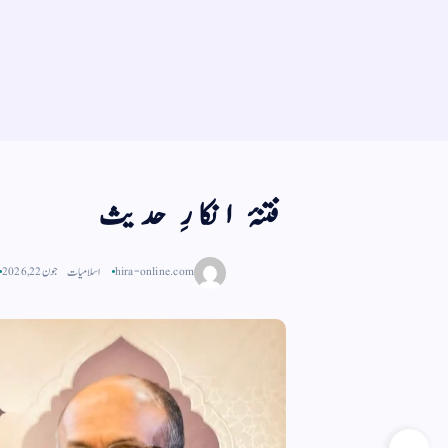
فتنۂ انکارِ حدیث
hira-online.com
اسلامیات
جون 22, 2026