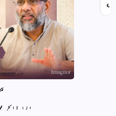
فتن
از: ڈاکٹر مح