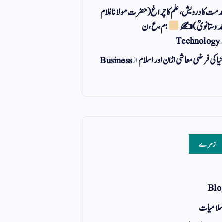
مت کا درویش، علم کا چراغ(حضرت مولانا غلام
مد وستانویؒ)✍
: م ، ع ، ن
Technology
یا کی فرضی معاشی اڑان اور اسلام
از
Business
زمرے
Blo
لامیات