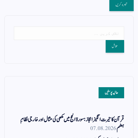
حالیہ پوسٹیں
قرآن کا حیرت انگیز اعجاز: سورۃ الحج میں مکھی کی مثال اور خارجی نظامِ
ہضم
07.08.2026