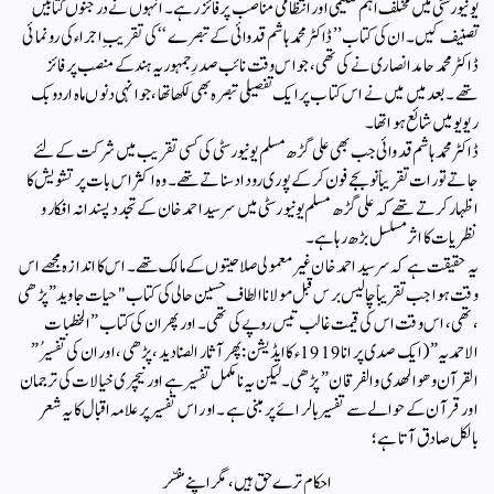
یونیورسٹی میں مختلف اہم تعلیمی اور انتظامی مناصب پر فائز رہے۔ انہوں نے درجنوں کتابیں
تصنیف کیں۔ ان کی کتاب ’’ڈاکٹر محمد ہاشم قدوائی کے تبصرے‘‘ کی تقریبِ اجراء کی رونمائی
ڈاکٹر محمد حامد انصاری نے کی تھی، جو اس وقت نائب صدرِ جمہوریہ ہند کے منصب پر فائز
تھے۔ بعد میں میں نے اس کتاب پر ایک تفصیلی تبصرہ بھی لکھا تھا ، جو انہی دنوں ماہ اردو بک
ریویو میں شائع ہوا تھا ۔
ڈاکٹر محمد ہاشم قدوائی جب بھی علی گڑھ مسلم یونیورسٹی کی کسی تقریب میں شرکت کے لئے
جاتے تو رات تقریباً نو بجے فون کرکے پوری روداد سناتے تھے۔ وہ اکثر اس بات پر تشویش کا
اظہار کرتے تھے کہ علی گڑھ مسلم یونیورسٹی میں سرسید احمد خان کے تجدد پسندانہ افکار و
نظریات کا اثر مسلسل بڑھ رہا ہے۔
یہ حقیقت ہے کہ سرسید احمد خان غیر معمولی صلاحیتوں کے مالک تھے۔ اس کا اندازہ مجھے اس
وقت ہوا جب تقریباً چالیس برس قبل مولانا الطاف حسین حالی کی کتاب "حیات جاوید” پڑھی
، تھی ، اس وقت اس کی قیمت غالب تیس روپے کی تھی ۔ اور پھر ان کی کتاب ” الخطبات
الاحمدیہ” ( ایک صدی پرانا 1919ء کا ایڈیشن : پھر آثار الصنادید ، پڑھی ، اور ان کی تفسیرُ ”
القرآن و هو الهدى و الفرقان ” پڑھی۔ لیکن یہ نامکمل تفسیر ہے اور نیچری خیالات کی ترجمان
اور قرآن کے حوالے سے تفسیر بالرائے پر مبنی ہے ۔ اور اس تفسیر پر علامہ اقبال کا یہ شعر
بالکل صادق آتا ہے ؛
احکام ترے حق ہیں، مگر اپنے مفسّر