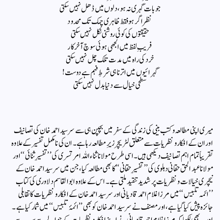
جو بات گہری نہ ہو، دلوں میں ڈھل نہیں سکتی
نظر اگر ہو فقط ظاہری چمک تک محدود
حقیقتوں کی کوئی روشنی نکل نہیں سکتی
فریبِ لفظ میں الجھی ہوئی سوچ آخرکار
خرد کی راہ میں مدت تلک چل نہیں سکتی
گہرائیوں میں‌ اترنا ‌ہی شرطِ فہم ہے دوست !
سطحی خیال سے دنیا بدل نہیں سکتی
میری اپنی مطالعہ و کتب بینی کی زندگی کے سفر میں بچپن ہی سے سرسید احمد خان کی تصانیف
اور ان کے افکار و نظریات سے متعلق لٹریچر زیرِ مطالعہ رہا ہے۔ ان کی نامکمل تفسیر کے علاوہ
تقریباً تمام اہم تصانیف دیکھی ہیں۔ اسی طرح مولانا ثناء اللہ امرتسری کی ’’تفسیرِ ثنائی‘‘ اور
مولانا عبد الحق حقانی دہلوی کی ’’تفسیرِ حقانی‘‘ کا بھی مطالعہ کیا، جن میں سرسید احمد خان کے
نیچری خیالات و نظریات پر شدید تنقید ملتی ہے۔ اس کے علاوہ ابو القاسم دلاوری کی کتاب
’’ائمہ تلبیس‘‘ میں مرزا غلام احمد قادیانی اور سرسید احمد خان کے افکار و نظریات کا تقابلی
جائزہ پیش کیا گیا ہے، اور مصنف نے سرسید احمد خان کو بھی ’’ائمۂ تلبیس‘‘ میں شمار کیا ہے۔