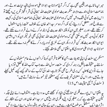
میرا یہ ماننا ہے اور یقین بھی ہے کہ اگر آج مولانا سید ابو الاعلی مودودی بقید حیات ہوتے ، اور
جماعت اسلامی ہند سے وابستہ منکر حدیث مولوی عنایت اللہ سبحانی کی شر انگیز تحریریں دیکھتے تو
اس بات میں کوئی شک و شبہ نہیں کہ وہ مولوی عنایت اللہ سبحانی کی جماعت اسلامی کی رکنیت
سے فارغ اور معطل کر دیتے ، کیونکہ اگر وہ سر سید احمد خان کے خلاف سخت زبان استعمال
کرسکتے تھے ، اور برصغیر میں ان کو فتنہ انکار حدیث کی ابتداء کرنے والے قرار دے سکتے تھے ،
تو پھر کوئی وجہ نہیں ہوسکتی تھی کہ وہ مولوی عنایت اللہ سبحانی کی بھی خبر لیکر ان کو اس ابلیسی
ایوان انکار حدیث کا رکن قرار دیکر ان کے لٹریچر کو دریا برد کرنے کا حکم نہ دے سکے تھے ۔
مولانا سید ابو الاعلی مودودی کا یہ اقتباس بھی ملاحظہ کیجئے ۔
” منکرین سنت کی اپنی تاویلات ، جن کا کھلونا قرآن کو بنا کر انہوں نے عام مسلمانوں کے
سامنے یہ حقیقت بالکل برہنہ کر دی کہ سنت رسول اللہ سے جب کتاب اللہ کا تعلق توڑ دیا
جائے ، تو دین کا حلیہ کس بری طرح بھی بگڑتا ہے ، خدا کی کتاب کے ساتھ کیسے کیسے کھیل کھیلے
جاتے ہیں ، اور اس کی معنوی تحریف کے کیسے مضحکہ خیز نمونے سامنے آتے ہیں "
( سنت کی آئینی حیثیت : ص 15)
یہ اقتباس اس پورے فکری مناقشے کی بنیاد کو سمجھنے میں مدد دیتا ہے۔ اختلافِ رائے اپنی جگہ،
لیکن یہ حقیقت ہے کہ برصغیر کی دینی و فکری تاریخ میں سرسید احمد خان اور ان کے افکار کے
اثرات ایک مستقل موضوعِ بحث رہے ہیں۔ ان کے حامی اور ناقد دونوں اپنے اپنے دلائل