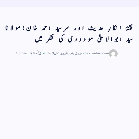
فتنۂ انکارِ حدیث اور سرسید احمد خان:مولانا
سید ابوالاعلیٰ مودودی کی نظر میں
hira-online.com
حدیث و علوم الحدیث
جون 9, 2026
0 Comments