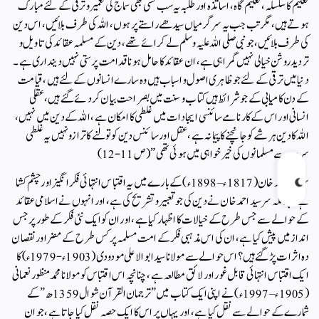
تعلیم کا سلسلہ ، تعلیم گاہ ، اساتذہ اور طلبہ یہ سب کسی بھی سماج کی تعمیر و ترقی کے لئے مبارک
ہوتے ہیں ، مگر تب جب یہ سرگرمیاں سیدھے راستے پر ہوں ، اللہ کی طرف بلائیں ، اس دین
کی طرف بلائیں ،جو نبی صلی اللہ علیہ وسلم لے کر ائے تھے ، دین کے مسلمہ عقائد کی تاویل و
تردید روشن خیالی نہیں گمراہی ہے ، ان عقائد کا حامل ہونا قدامت پرستی نہیں دینداری ہے ۔
دنیا میں ترقی کے لئے جو ظاہری اصول و اسباب ہیں وہ سارے انسانوں کے لئے ہیں ، قیامت
کے دن کامیابی کے جو شرائط ہیں کتاب و سنت میں بصراحت بیان کر دئے گئے ہیں ، عقلی
انسانی اور اس کے کارنامے سائنسی ایجادات میں غلطی کا امکان ہے ، اللہ کے دین میں نہیں ،
اللہ کا دین ہر شے کو جانچنے کا پیمانہ ہے ، عقل اور سائنس دین کو تولنے کا ترازو نہیں یہ غلطی
سرسد سے مسلمانوں کی خیر خواہی میں ہوئی تھی ” ( ص 11-12)
سر سید احمد خان (1817ء – 1898ء) کے بارے میں یہ اقتباس انتہائی فکر انگیز اور چشم کشا
ہے ، چونکہ سر سید احمد خان نے دین کی جو تعبیر و تشریح کی ہے ، اور انہوں نے اسلامی عقائد
کے حوالے سے جس طرح کے خیالات کا اظہار کیا ہے ، اور ان کو ایک نئی فکر کے طور پر جس
انداز میں پیش کیا ہے ، ان کی اس مذہبی فکر کے امت مسلمہ پر کس طرح کے مضر اور نقصان
دہ اثرات پڑ گئے ہیں ؟ اس حوالے سے مولانا سید ابوالاعلی مودودی (1903ء-1979ء) کا
ایک اقتباس انتہائی قابل غور اور لائق مطالعہ ہے ، چنانچہ اس اقتباس کو مولانا محمد منظور نعمانی
( 1905ء – 1997ء) نے اپنی ایک کتاب میں ” ترجمان القرآن شوال 1359ھ ” کے
شمارے کے حوالے سے نقل کیا ہے ، اور یہاں پر اس کا ایک حصہ نقل کیا جاتا ہے ، جو ان