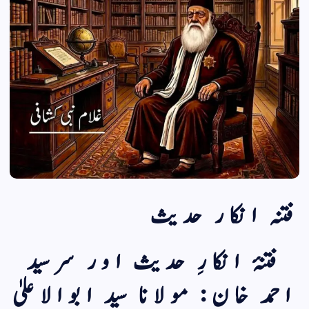
فتنہ انکار حدیث
فتنۂ انکارِ حدیث اور سرسید
احمد خان: مولانا سید ابوالاعلیٰ