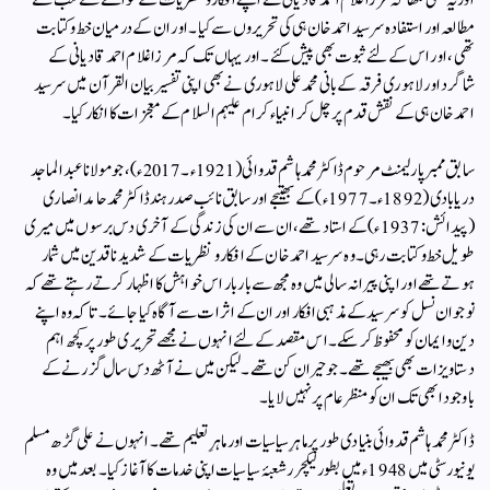
اور یہ بھی لکھا کہ مرزا غلام احمد قادیانی نے اپنے افکار و نظریات کے حوالے سے سب سے
مطالعہ اور استفادہ سرسید احمد خان ہی کی تحریروں سے کیا ۔ اور ان کے درمیان خط و کتابت
تھی ، اور اس کے لئے ثبوت بھی پیش کئے ۔‌ اور یہاں تک کہ مرزا غلام احمد قادیانی کے
شاگرد اور لاہوری فرقہ کے بانی محمد علی لاہوری نے بھی اپنی تفسیر بیان القرآن میں سرسید
احمد خان ہی کے نقش قدم پر چل کر انبیاء کرام علیہم السلام کے معجزات کا انکار کیا ۔
سابق ممبر پارلیمنٹ مرحوم ڈاکٹر محمد ہاشم قدوائی (1921ء۔2017ء)، جو مولانا عبد الماجد
دریابادی (1892ء۔1977ء) کے بھتیجے اور سابق نائب صدر ہند ڈاکٹر محمد حامد انصاری
(پیدائش: 1937ء) کے استاد تھے، ان سے ان کی زندگی کے آخری دس برسوں میں میری
طویل خط و کتابت رہی۔ وہ سرسید احمد خان کے افکار ونظریات کے شدید ناقدین میں شمار
ہوتے تھے اور اپنی پیرانہ سالی میں وہ مجھ سے بار بار اس خواہش کا اظہار کرتے رہتے تھے کہ
نوجوان نسل کو سرسید کے مذہبی افکار اور ان کے اثرات سے آگاہ کیا جائے۔تاکہ وہ اپنے
دین و ایمان کو محفوظ کرسکے ۔ اس مقصد کے لئے انہوں نے مجھے تحریری طور پر کچھ اہم
دستاویزات بھی بھیجے تھے ۔ جو حیران کن تھے۔ لیکن میں نے آٹھ دس سال گزرنے کے
باوجود ابھی تک ان کو منظر عام پر نہیں لایا ۔
ڈاکٹر محمد ہاشم قدوائی بنیادی طور پر ماہرِ سیاسیات اور ماہرِ تعلیم تھے۔ انہوں نے علی گڑھ مسلم
یونیورسٹی میں 1948ء میں بطور لیکچرر شعبۂ سیاسیات اپنی خدمات کا آغاز کیا۔ بعد میں وہ