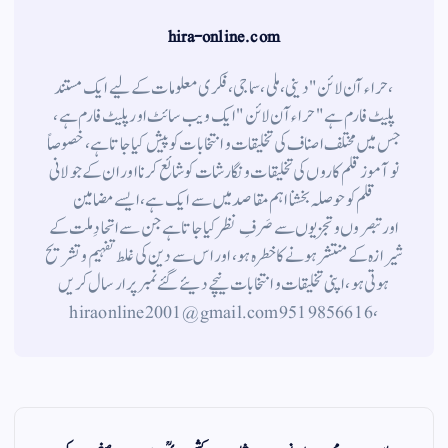
hira-online.com
،حراء آن لائن" دینی ، ملی ، سماجی ، فکری معلومات کے لیے ایک مستند
پلیٹ فارم ہے " حراء آن لائن " ایک ویب سائٹ اور پلیٹ فارم ہے ،
جس میں مختلف اصناف کی تخلیقات و انتخابات کو پیش کیا جاتا ہے ، خصوصاً
نوآموز قلم کاروں کی تخلیقات و نگارشات کو شائع کرنا اور ان کے جولانی
قلم کوحوصلہ بخشنا اہم مقاصد میں سے ایک ہے ، ایسے مضامین
اورتبصروں وتجزیوں سے صَرفِ نظر کیا جاتاہے جن سے اتحادِ ملت کے
شیرازہ کے منتشر ہونے کاخطرہ ہو ، اور اس سے دین کی غلط تفہیم وتشریح
ہوتی ہو، اپنی تخلیقات و انتخابات نیچے دیئے گئے نمبر پر ارسال کریں
، 9519856616 hiraonline2001@gmail.com