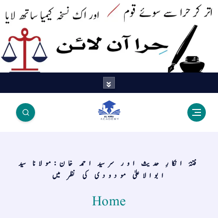
اتر کر حرا سے سوئے قوم آیا - اور
اک نسخہ کیمیا ساتھ لایا
فتنۂ انکارِ حدیث اور سرسید احمد خان:مولانا سید
ابوالاعلیٰ مودودی کی نظر میں
Home