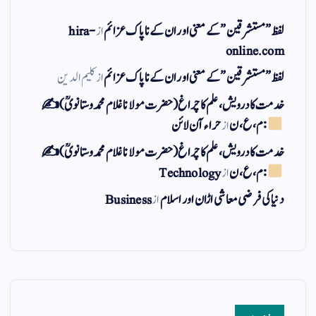
لفظ ” مستشرقین ” کے معنی اور ان کے نا پاک عزائم
از
hira-
online.com
لفظ ” مستشرقین ” کے معنی اور ان کے نا پاک عزائم
از
کلیم الدین
خدمت کا درویش، علم کا چراغ(حضرت مولانا غلام محمد وستانویؒ)✍
: م ، ع ، ن
از
حراء آن لائن
خدمت کا درویش، علم کا چراغ(حضرت مولانا غلام محمد وستانویؒ)✍
: م ، ع ، ن
از
Technology
دنیا کی فرضی معاشی اڑان اور اسلام
از
Business