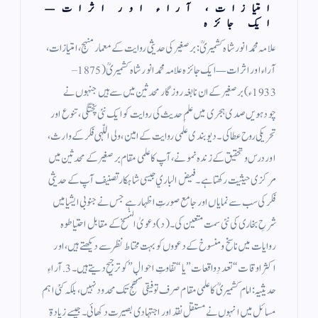
امتیازات، آراء اور اثرات—
ایک جائزہ
علامہ محمد انور شاہ کشمیریؒ: برصغیر کی حدیثی روایت کے معمارمنہج، امتیازات،
آراء اور اثرات—ایک جائزہ علامہ محمد انور شاہ کشمیریؒ (1875–
1933ء) برصغیر کے ان نابغہ روزگار محدثین میں سے ہیں جنہوں نے
چودہویں صدی ہجری میں علمِ حدیث کی روایت کو ایک نئی پختگی، تنوع اور
تحریکی روح عطا کی۔ دیوبندی علمی روایت کے امین، ولی اللّہی فکر کے وارث،
اور درس و تحقیق کے زندہ نمونے، آپ کا علمی مقام برصغیر کے محدثین میں
مرکزی حیثیت رکھتا ہے۔ فيض الباري جیسی شاہکار تصنیف آپ کے حدیثی
فکر کی سب سے نمایاں اور جامع صورتِ اظہار ہے جس نے جنوبی ایشیا میں
شرحِ بخاری کی نئی سمت متعین کی۔ (د) دعویٰ النسخ کے مقابل احتیاطوہ
روایات میں ناسخ و منسوخ کے دعووں کو بہت محتاط نظر سے دیکھتے ہیں، اور
اکثر اوقات “تعددِ واقعات” یا “تفاوتِ احوال” کو ترجیح دیتے ہیں۔ 3.آراءِ
حدیثیہ:امام کشمیریؒ کا علمی مقام صرف توفیقی منهج تک محدود نہیں، بلکہ کئی اہم
مسائل میں انہوں نے مستقل نقد اور اجتہادی بصیرت دکھائی۔ جیسے زیادۃ