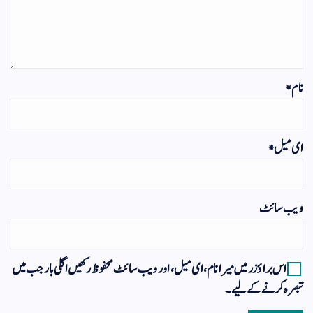
نام
*
ای میل
*
ویب‌ سائٹ
اس براؤزر میں میرا نام، ای میل، اور ویب سائٹ محفوظ رکھیں اگلی بار جب میں
تبصرہ کرنے کےلیے۔