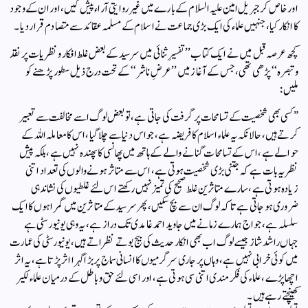
اور خاص کر جبریل امین علیہ السلام کے بارے میں غیر روایتی آراء پیش کیں، اور ان کے وجود
کا انکار کیا ، جنہیں علماء کی ایک بڑی جماعت نے اسلام کے مسلمہ عقائد سے متصادم قرار دیا۔
کچھ عرصہ قبل میں نے ایک کتاب ’’تفسیرِ ثنائی میں سرسید کے بعض غلط افکار و نظریات پر نقد
و تبصرہ‘‘ پڑھی تھی ، جس کے آغاز میں ’’عرضِ ناشر‘‘ کے تحت درج ذیل سطور پڑھنے کو
ملیں:
” کسی بھی شخصیت کے تسامحات پر گرفت کی جاتی ہے ، تو بعض لوگ اسے مخالفت سے تعبیر
کرتے ہیں ، حالانکہ یہ علماء اسلام کا فریضہ ہے ، جو اس دنیا سے چلا گیا ، اس کا معاملہ اللہ کے
حوالے ہے ، اس کے تسامحات گنانے والے کے ہاتھ میں پھانسی کا پھندہ نہیں ہے ، بلکہ پیش
نظر یہ بات ہے کہ جتنی بڑی شخصیت ہوتی ہے ، اس سے متاثر ہونے والوں کی تعداد اتنی
زیادہ ہوتی ہے ، سارے متاثرین غلط صحیح کی تمیز نہیں رکھتے اس لئے غلطیوں کی نشاندہی
ضروری ہو جاتی ہے تاکہ لوگ ان سے بچ سکیں ، پھر سر سید کے متاثرین میں گمراہوں کا ایک
سلسلہ ہے ، جو اج ہمارے زمانے میں جاوید احمد غامدی تک دراز ہے ، یہ وہی یونیورسٹی ہے
جہاں راشد شاز جیسے لوگ اب بھی انکار حدیث کی بیج بوتے نظر اتے ہیں ، یونیورسٹی کی عمارت
میں کوئی خرابی نہیں ہے ، وہاں پر جاری سرگرمیوں کا انسانی سماج پر بڑا گہرا اثر پڑتا ہے ، یہ اثر
اچھا پڑے ، علماء کی فکر مندی اتنی سی ہوتی ہے ، اور اسی لئے حق و باطل کے درمیان علماء لکیر
کھینچتے رہے ہیں ۔