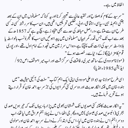
الفاظ میں ہے ۔
” سر سید کے کام کو اصلاح اور تنقید عالی سے تعبیر کرنا اور یہ کہنا کہ مسلمانوں میں ان کے بعد
جتنی اہم مذہبی ، سیاسی ، اجتماعی ، ادبی ، تعلیمی تحریکیں اٹھی ہیں ، ان سب کا سر رشتہ کسی نہ کسی
طرح ان سے ملتا ہے ، در اصل مبالغہ کی حد سے بھی متجاوز ہے ، سچ یہ ہے کہ 1857ھ کے
بعد سے اب تک جس قدر گمراہیاں مسلمانوں میں پیدا ہوئیں ان سب کا شجرہُ نسب بالواسطہ یا
بلا واسطہ سر سید کی ذات تک پہنچتا ہے ، وہ اس سر زمین میں تجدد کے امام اول تھے ، اور پوری
قوم کا مزاج بگاڑ کے دنیا سے رخصت ہوئے "
(مولانا مودودی کے ساتھ میری رفاقت کی سر گزشت اور اب میرا موقف : ص 92 /
ایڈیشن 1985ء انڈیا)
اسی طرح مولانا سید ابو الاعلی مودودی اپنی ایک اہم کتاب ” سنت کی آئینی حیثیت ” میں
ہندوستان میں فتنہ انکار حدیث اور دوسری کئی گمراہیوں کی جڑ سر سید احمد خان کو قرار دیتے
ہوئے تحریر فرماتے ہیں ۔
” یہ انکار حدیث کا فتنہ کئی صدیوں تک شمشان بھومی میں پڑا رہا ، یہاں تک کہ تیرہویں صدی
ہجری ( انیسویں صدی عیسوی ) میں وہ پھر جی اٹھا ، اس نے پہلا جنم عراق میں لیا تھا ، اب
دوسرا جنم اس نے ہندوستان میں لیا ، اس کی ابتدا کرنے والے سر سید احمد خان اور مولوی