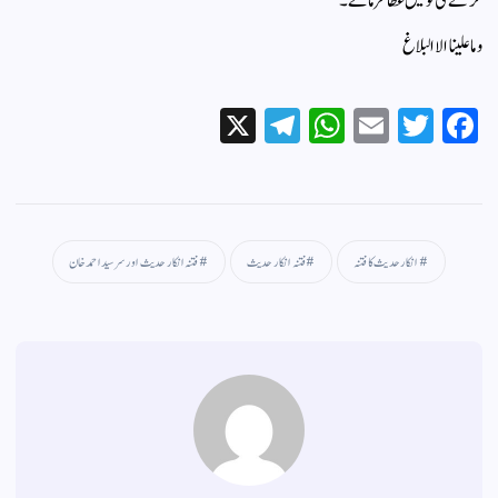
کرنے کی توفیق عطا فرمائے۔
و ما علینا الا البلاغ
X
Te
W
E
T
Fa
le
ha
m
wi
ce
gr
ts
ail
tte
bo
a
A
r
ok
m
pp
انکار حدیث کا فتنہ
فتنہ انکار حدیث
فتنہ انکار حدیث اور سر سید احمد خان