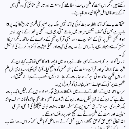
رکھتے ہیں، مگر اس بحث کو علمی دیانت، مطالعے کی وسعت اور تاریخی حقائق کی روشنی میں
آگے بڑھانا ہی اہلِ علم کا شیوہ ہونا چاہئے ۔
حقیقت یہ ہے کہ فتنۂ انکارِ حدیث کوئی نیا فتنہ نہیں، بلکہ یہ برصغیر کی فکری تاریخ کا ایک پرانا
باب ہے جس کی مختلف شکلیں ہر دور میں سامنے آتی رہی ہیں۔ کبھی یہ تجدد کے نام پر ظاہر
ہوا، کبھی عقل پرستی کے عنوان سے، اور کبھی قرآن فہمی کے دعوے کے ساتھ۔ مگر اس کا
مشترک پہلو ہمیشہ یہی رہا کہ اس نے حدیث کی حجیت اور عملی حیثیت کو کمزور کرنے کی کوشش
کی۔
تاریخ گواہ ہے کہ امت کے اکابر علماء نے ہر دور میں ایسے افکار کا علمی تعاقب کیا، ان کے
شبہات کا ازالہ کیا اور قرآن و سنت کے باہمی تعلق کو واضح کیا۔ آج بھی یہی ذمہ داری اہلِ علم
اور اہلِ قلم پر عائد ہوتی ہے کہ وہ جذبات کے بجائے دلیل، تعصب کے بجائے تحقیق اور
شخصیت پرستی کے بجائے اصول پسندی کو فروغ دیں۔
سرسید احمد خان کے افکار کے بارے میں اختلافات اپنی جگہ موجود رہیں گے، لیکن ایک بات
طے ہے کہ ان کے مذہبی نظریات اور ان کے اثرات کا علمی و تاریخی جائزہ لینا نہ صرف جائز
بلکہ ضروری ہے، تاکہ نئی نسل دین کے مسلمہ عقائد، سنتِ نبوی ﷺ کی آئینی و شرعی
حیثیت اور امت کے علمی ورثے سے صحیح طور پر واقف ہو سکے۔
اللہ تعالیٰ ہمیں حق کو حق سمجھنے، اس پر عمل کرنے اور باطل کو باطل سمجھ کر اس سے اجتناب