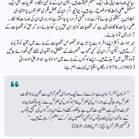
سیاسی خدمات اپنی جگہ ایک مسلم حقیقت ہیں، لیکن ان کے مذہبی افکار و نظریات بھی ایک
مستقل علمی بحث کا موضوع رہے ہیں۔ چنانچہ اگر ان کی بعض فکری لغزشوں یا اجتہادی
خطاؤں پر گفتگو کی جائے تو اسے نہ دشمنی قرار دیا جا سکتا ہے اور نہ ہی ان کی خدمات کا انکار۔
علمی دیانت کا تقاضا یہی ہے کہ شخصیات کو میزانِ حق پر پرکھا جائے، نہ کہ حق کو شخصیات کے
ترازو میں تولا جائے۔
میرا واسطہ اکثر ایسے افراد سے پڑتا ہے جو مخصوص شخصیات کے بارے میں تنقید کو تو پسند
کرتے ہیں، لیکن اگر ان کی کسی محبوب شخصیت کے متعلق دو تنقیدی جملے بھی لکھ دئے جائیں
تو وہ طیش میں آ جاتے ہیں۔ ایسے لوگوں کے بارے میں مولانا سید ابوالاعلیٰ مودودیؒ
(1903ء۔1979ء) کا یہ اقتباس نہایت اہم ہے:
’’انسان آخر انسان ہے، بڑے بڑے نیک اور ذی فہم آدمی سے بھی بسا اوقات
لغزش ہو جاتی ہے اور اس کی لغزش عام لوگوں کی لغزش سے زیادہ نقصان دہ
ثابت ہوتی ہے، عقیدت میں بے جا غلو رکھنے والے ان بزرگوں کی صحیح باتوں
کے ساتھ ان کی غلط باتوں کو بھی آنکھیں بند کرکے ہضم کر جاتے ہیں۔‘‘
( تفہیم القرآن : ج 3 ، ص 244-245)