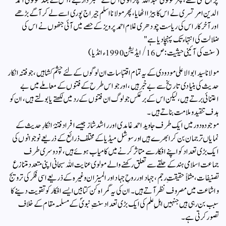
چراغ علی تھے ، پھر مولوی عبد اللہ چکڑالوی اس کے علمبر دار بنے ، اس کے بعد مولوی احمد
الدین امرتسری نے اس کا بیڑا اٹھایا ، پھر مولانا اسلم جیراج پوری اسے لے کر آگے بڑھے
اور آخر کار اس کی ریاست چودھری غلام احمد پرویز کے حصے میں آئی جنھوں نے اس کی
ضلالت کی انتہاء تک پہنچا دیا ہے "
( سنت کی آئینی حیثیت : ص 16/ ایڈیشن 1990ء انڈیا )
مولانا سید ابو الاعلی مودودی کے یہ تمام اقتباسات ان لوگوں کے لئے چشم کشا ہیں ، جو فتنہ انکار
حدیث کی بنیادی تاریخ سے بے خبر ہیں ، اور جو اس طرح کے فتنوں کے معاملے میں بے
اعتنائی برتے ہیں ، لیکن اس کے بر عکس جو لوگ ان فتنوں کے رد میں لکھتے یا بولتے ہیں ، ان کو
ہدف تنقید و ملامت بناتے ہیں ۔
موجودہ دور میں ایک طرف جاوید احمد غامدی اور راشد شاز جیسے افراد فتنۂ انکارِ حدیث کے
نمایاں ترجمان بن کر ابھرے ہیں اور سوشل میڈیا کے مختلف ذرائع کے ذریعے نوجوانوں کی
ایک بڑی تعداد کو اپنے افکار سے متاثر کرنے میں کامیاب ہوئے ہیں، تو دوسری طرف
جماعت اسلامی ہند کے حلقے سے تعلق رکھنے والے مولوی عنایت اللہ سبحانی اپنی متعدد متنازع
تصنیفات، مثلاً حقیقتِ رجم، جہاد اور روحِ جہاد اور المیزان وغیرہ کے ذریعے اسی فکر کی ترویج
و اشاعت میں مصروف نظر آتے ہیں۔ ان کی یہ گمراہ کن کتابیں ایسے افکار کو تقویت دینے کا
سبب بن رہی ہیں جنہیں اہلِ علم کی ایک بڑی تعداد سنتِ نبویؐ کے مسلمہ مقام کے خلاف
تصور کرتی ہے۔