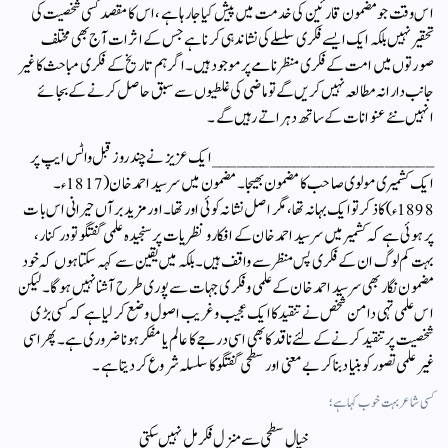
اس وقت جو مضمون قارئین کی خدمت میں پیش کیا جا رہا ہے ، اس کا مقصد کسی شخصیت کی
تحقیر نہیں بلکہ ایک ایسے فکری سلسلے کی نشاندہی کرنا ہے جس کے اثرات آج بھی مختلف
صورتوں میں امت کے فکری منظرنامے پر موجود ہیں۔ اگر ہم تاریخ کے فکری مباحث کا غیر
جانب دارانہ مطالعہ نہیں کریں گے تو ماضی کی غلطیوں سے سبق حاصل کرنے کے بجائے
انہیں نئے عنوانات کے ساتھ دہراتے رہیں گے۔
___________________________ ایک عزیز نے چند روز قبل واٹس ایپ پر
ایک کشمیری مولوی صاحب کا مضمون بھیجا۔ مضمون میں سرسید احمد خان (1817ء۔
1898ء) کا ذکر تو ایک بہانہ تھا، مگر اصل نشانہ کوئی اور تھا۔ اور مزید برآں حیرانی اس بات
پر ہوئی ہے کہ کشمیر میں سرسید احمد خان کے افکار و نظریات پر سنجیدہ علمی گفتگو تو درکنار،
بہت کم لوگ ان کے فکری پس منظر سے واقف ہیں۔ بلکہ میں یقین سے کہہ سکتا ہوں کہ خود
مضمون نگار بھی سرسید احمد خان کے علمی و فکری جہات سے پوری طرح آشنا نہیں ہوگا۔ لیکن
اس علمی تہی دامن شخص نے تنقید کا ایک عجیب و غریب اصول وضع کر لیا ہے کہ کسی بڑی
شخصیت پر تنقید کرنے کے لئے ناقد کا بھی اسی درجے کا عالم یا مفکر ہونا ضروری ہے۔ پھر اسی
غیر علمی تصور کو بنیاد بنا کر بے معنی اور سطحی گفتگو کا سلسلہ شروع کر دیتا ہے۔
کسی شاعر بہت خوب کہا ہے؛
خیالِ سطحی سے منزلِ فکر مل نہیں سکتی