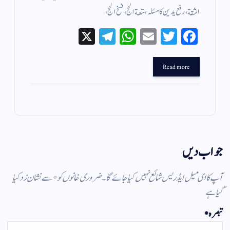
الثقة،رفع یدین کا مسئلہ،متعة الحج، فسخ الحج،
X
Te
W
E
T
Fa
le
ha
m
wi
ce
gr
ts
ail
tte
bo
Read more
a
A
r
ok
m
pp
جواب دیں
آپ کا ای میل ایڈریس شائع نہیں کیا جائے گا۔
ضروری خانوں کو
*
سے نشان زد کیا
گیا ہے
تبصرہ
*