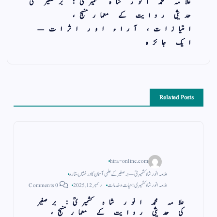
علامہ محمد انور شاہ کشمیریؒ: برصغیر کی
حدیثی روایت کے معمارمنہج،
امتیازات، آراء اور اثرات—
ایک جائزہ
Related Posts
hira-online.com
علامہ انور شاہ کشمیریؒ — برصغیر کے علمی آسمان کا درخشاں ستارہ
علامہ انور شاہ کشمیری: حیات و خدمات
دسمبر 12, 2025
0 Comments
علامہ محمد انور شاہ کشمیریؒ: برصغیر
کی حدیثی روایت کے معمارمنہج،