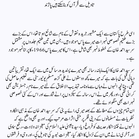
تاویل سے قُرآں کو بنا سکتے ہیں پاژند
اسی طرح پاکستان سے ایک مشہور جریدہ نقوش کے نام سے شائع ہوتا تھا ، اس کے بڑے
بڑے ضخیم خصوصی نمبرات میرے پاس موجود ہیں ، جن میں تین ضخیم جلدوں پر مشتمل
سرسید احمد خان کے خطوط نمبر بھی شامل ہے ، اس کا میرے پاس 1966ء کا پرانا نمبر موجود
ہے ۔
سرسید احمد خان کا ایک ماہانہ رسالہ بھی میرے پسندیدہ رسائل میں سے ایک تھا ، تقریباً تین
دہائی قبل کی بات ہے کہ میرے کچھ دوستوں نے علی گڑھ مسلم یونیورسٹی سے تعلیم حاصل کی
تھی ، چنانچہ انہوں نے وہاں سے ماہ نامہ تہذیب الاخلاق کے لئے میرے نام رجسٹریشن بھی
کرائی تھی ، اور پھر میں نے اس رسالہ کے سیکڑوں پرانے شمارے اور اس کے کئی خصوصی
نمبرات بھی منگوا دئے تھے ۔
ان تمام چیزوں کے مطالعے کے بعد میری رائے یہ بنی کہ سرسید احمد خان کے مذہبی افکار و
نظریات نے مسلمانوں کے دینی فکر پر منفی اثرات مرتب کیے۔ اور یہ بھی واضح ہے کہ
انہوں نے فتنۂ انکارِ حدیث کو فروغ دیا، سیدنا عیسیٰ علیہ السلام کی معجزانہ ولادت، رفعِ سماوی
اور آخری زمانے میں ان کے نزول کا انکار کیا، معجزاتِ نبویہ کی تاویل کی، اور وحی و فرشتوں