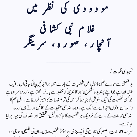
مودودی کی نظر میں
غلام نبی کشافی
آنچار، صورہ، سرینگر
____________________
تمہیدی کلمات/
بدقسمتی سے ہمارے علمی ماحول میں شخصیات کے بارے میں دو انتہائیں پائی جاتی ہیں۔ ایک
طبقہ ایسا ہے جو اپنے پسندیدہ مفکرین اور قائدین کو تنقید سے بالاتر سمجھتا ہے، اور دوسرا وہ ہے
جو کسی شخصیت کی ایک لغزش کو بنیاد بنا کر اس کی تمام خدمات کا انکار کر دیتا ہے۔ اہلِ علم کا
راستہ ان دونوں انتہاؤں سے الگ ہے۔ وہ نہ اندھی عقیدت کے قائل ہوتے ہیں اور نہ
اندھی مخالفت کے۔ ان کے نزدیک ہر شخصیت کا جائزہ دلیل، تحقیق اور انصاف کی بنیاد پر لیا
جاتا ہے۔
سرسید احمد خان برصغیر کی تاریخ کی ایک بڑی اور مؤثر شخصیت ہیں۔ ان کی تعلیمی، سماجی اور