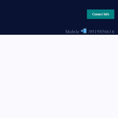
Contact Info
Mobile
:9519856616
Email
: hiraonline2001@gmail.com
Copyright © 2026 HIRA ONLINE / حرا آن لائن | Powered
by Asjad Hassan Nadwi [hira-online.com]
Back to Top