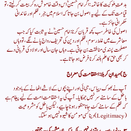
​بدعتِ ملوکیت کا خاتمہ: اگر امام حسینؓ اس وقت خاموش رہ کر بیعت کر لیتے، تو
قیامت تک کے لیے یہ اصول بن جاتا کہ اسلام میں جبر، ظلم اور خاندانی
حکمرانی جائز ہے۔
​اصول کی خاطر سب کچھ قربان کرنا: امام حسینؓ نے یہ ثابت کیا کہ جب
معاشرے میں غلط رسوم، ظلم اور دین کی تحریف رواج پانے لگے، تو وہاں
مصلحت پسندی منافقت بن جاتی ہے۔ وہاں جان، مال اور اولاد کی قربانی دے
کر بھی حق کا علم بلند کرنا فرض ہو جاتا ہے۔
​ج) میدانِ کربلا: استقامت کی معراج
​آپ نے بھوک، پیاس، تنہائی اور اپنے بچوں کے لاشے اٹھانے کے باوجود
باطل کے سامنے سر نہیں جھکایا۔ آپ کی یہ استقامت امت کے لیے پیغام ہے
کہ ظلم کے سامنے کٹ جانا منظور ہونا چاہیے، لیکن باطل کو مشروعیت
(Legitimacy) دینا کسی مومن کا شیوہ نہیں ہو سکتا۔