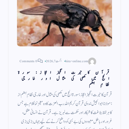
hira-online.com
اگست 7, 2026
0 Comments
قرآن کا حیرت انگیز اعجاز: سورۃ
الحج میں مکھی کی مثال اور خارجی
نظامِ ہضم
قرآن کا حیرت انگیز اعجاز: سورۃ الحج میں مکھی کی مثال اور خارجی نظامِ ہضم از
: مولانا ابو الجیش ندوی قرآنِ کریم اللہ رب العزت کا وہ معجز نما کلام ہے جس
کا ہر لفظ بلاغت کا شہکار اور حکمت سے لبریز ہے۔ قرآن نے انسانی عقل،
غرور اور باطل معبودوں کی بے بسی کو واضح کرنے کے لیے جہاں بڑی بڑی