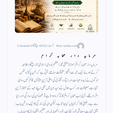
hira-online.com
اگست 7, 2026
0 Comments
سرمایہ دار صحابہ کرام
سرمایہ دار صحابۂ کرامؓ مولانا مفتی محمد اعظم ندوی اسلامی تاریخ کا مطالعہ
کرتے ہوئے ایک حیرت انگیز حقیقت سامنے آتی ہے کہ جن پاکیزہ نفَس
لوگوں نے زہد وعبادت اور ایثار وتقویٰ کی اعلیٰ ترین مثالیں قائم کیں، وہی
تجارت، معیشت اور کسب حلال کے میدان میں بھی اپنے عہد کے ممتاز ترین
افراد تھے، آج جب صحابۂ کرامؓ کا تذکرہ ہوتا ہے تو عموماً ان کی سادگی اور دنیا
سے بے رغبتی کا ذکر نمایاں کیا جاتا ہے، لیکن ان کی زندگی کا ایک روشن باب،
یعنی تجارت، معاشی خود کفالت، خود انحصاری اور عظیم اقتصادی کامیابیاں،