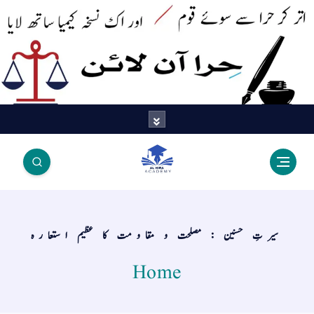
اتر کر حرا سے سوئے قوم آیا - اور
اک نسخہ کیمیا ساتھ لایا
سیرتِ حسنین : مصلحت و مقاومت کا عظیم استعارہ
Home