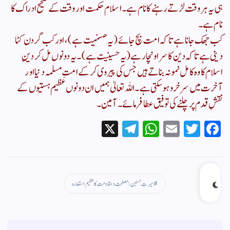
ہی یہ ہر وقت لڑتے رہنے کا نام ہے۔ اسلام حکمت اور وقت کے صحیح ادراک کا
نام ہے۔
​کب جھک جانا ہے تاکہ امت بچ جائے (یہ حسنیت ہے)، اور کب گردن کٹا
دینی ہے تاکہ دین کا سر اونچا رہے (یہ حسینیت ہے)۔ یہ دونوں مل کر دینِ
اسلام کا وہ کامل نمونہ بناتے ہیں جس کی پیروی کر کے امتِ مسلمہ دنیا اور
آخرت میں سرخرو ہو سکتی ہے۔ اللہ تعالیٰ ہمیں ان دونوں عظیم ہستیوں کے
نقشِ قدم پر چلنے کی توفیق عطا فرمائے۔ آمین۔
X
Te
W
E
T
Fa
le
ha
m
wi
ce
gr
ts
ail
tte
bo
a
A
r
ok
سیرتِ حسنین : مصلحت و مقاومت کا عظیم استعارہ
m
pp