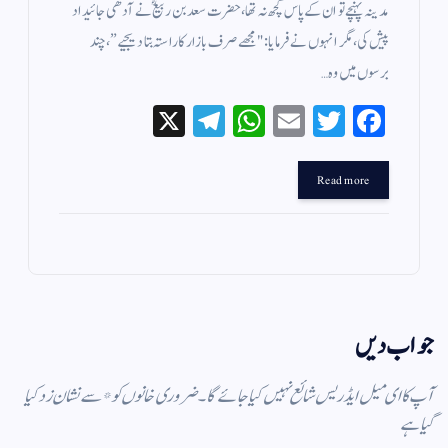
مدینہ پہنچے تو ان کے پاس کچھ نہ تھا، حضرت سعد بن ربیعؓ نے آدھی جائیداد
پیش کی، مگر انہوں نے فرمایا: "مجھے صرف بازار کا راستہ بتا دیجیے”، چند
برسوں میں وہ…
X
Te
W
E
T
Fa
le
ha
m
wi
ce
gr
ts
ail
tte
bo
Read more
a
A
r
ok
m
pp
جواب دیں
آپ کا ای میل ایڈریس شائع نہیں کیا جائے گا۔
ضروری خانوں کو
*
سے نشان زد کیا
گیا ہے