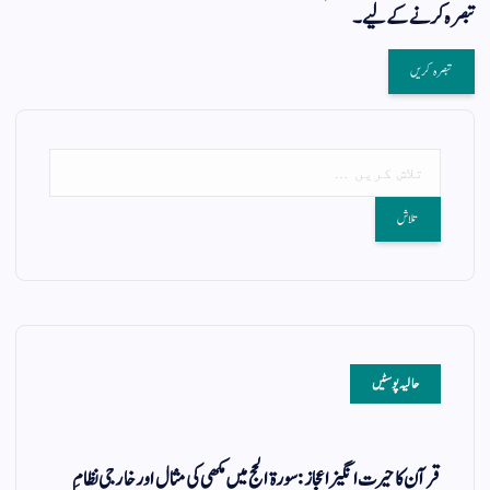
تبصرہ کرنے کےلیے۔
حالیہ پوسٹیں
قرآن کا حیرت انگیز اعجاز: سورۃ الحج میں مکھی کی مثال اور خارجی نظامِ