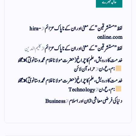
حالیہ تبصرے
لفظ ” مستشرقین ” کے معنی اور ان کے نا پاک عزائم
از
hira-
online.com
لفظ ” مستشرقین ” کے معنی اور ان کے نا پاک عزائم
از
کلیم الدین
خدمت کا درویش، علم کا چراغ(حضرت مولانا غلام محمد وستانویؒ)✍
: م ، ع ، ن
از
حراء آن لائن
خدمت کا درویش، علم کا چراغ(حضرت مولانا غلام محمد وستانویؒ)✍
: م ، ع ، ن
از
Technology
دنیا کی فرضی معاشی اڑان اور اسلام
از
Business