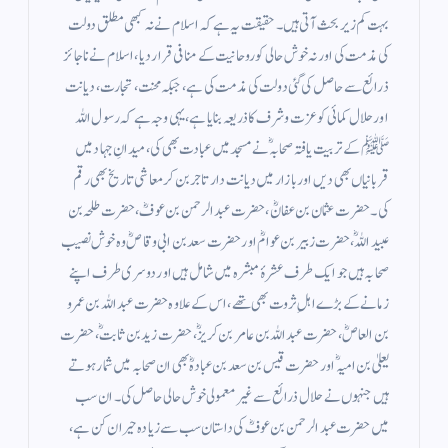
بہت کم زیر بحث آتی ہیں۔ حقیقت یہ ہے کہ اسلام نے نہ کبھی مطلق دولت
کی مذمت کی اور نہ خوش حالی کو روحانیت کے منافی قرار دیا، اسلام نے ناجائز
ذرائع سے حاصل کی گئی دولت کی مذمت کی ہے، جبکہ محنت، تجارت، دیانت
اور حلال کمائی کو عزت وشرف کا ذریعہ بنایا ہے، یہی وجہ ہے کہ رسول اللہ
ﷺ کے تربیت یافتہ صحابہؓ نے مسجد میں عبادت بھی کی، میدانِ جہاد میں
قربانیاں بھی دیں اور بازار میں دیانت دار تاجر بن کر معاشی تاریخ بھی رقم
کی۔ حضرت عثمان بن عفانؓ، حضرت عبدالرحمن بن عوفؓ، حضرت طلحہ بن
عبیداللہؓ، حضرت زبیر بن عوامؓ اور حضرت سعد بن ابی وقاصؓ وہ خوش نصیب
صحابہ ہیں جو ایک طرف عشرۂ مبشرہ میں شامل ہیں اور دوسری طرف اپنے
زمانے کے بڑے اہلِ ثروت بھی تھے، اس کے علاوہ حضرت عبداللہ بن عمرو
بن العاصؓ، حضرت عبداللہ بن عامر بن کریزؓ، حضرت زید بن ثابتؓ، حضرت
یعلیٰ بن امیہؓ اور حضرت قیس بن سعد بن عبادہؓ بھی ان صحابہ میں شمار ہوتے
ہیں جنہوں نے حلال ذرائع سے غیر معمولی خوش حالی حاصل کی۔ ان سب
میں حضرت عبدالرحمن بن عوفؓ کی داستان سب سے زیادہ حیران کن ہے،