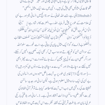
کائناتی نشانیوں کا ذکر کیا ہے، وہاں انتہائی چھوٹی اور حقیر سمجھی جانے والی
مخلوقات کی مثالیں بھی پیش کی ہیں۔ انہی میں سے ایک مثال "مکھی”
(Dhubab) کی ہے، جسے اللہ تعالیٰ نے سورۃ الحج میں انسانی عجز اور بے بسی
کی علامت کے طور پر پیش فرمایا۔ اللہ رب العزت کا ارشاد ہے: يٰۤاَيُّهَا
النَّاسُ ضُرِبَ مَثَلٌ فَاسْتَمِعُوْا لَهٗ ؕ اِنَّ الَّذِيْنَ تَدْعُوْنَ مِنْ دُوْنِ اللّٰهِ لَنْ يَّخْلُقُوْا
ذُبَابًا وَّ لَوِ اجْتَمَعُوْا لَهٗ ؕ وَ اِنْ يَّسْلُبْهُمُ الذُّبَابُ شَيئًا لَّا يَسْتَنْقِذُوْهُ مِنْهُ ؕ ضَعُفَ الطَّالِبُ
وَ الْمَطْلُوْبُ (اے لوگو! ایک مثال بیان کی جاتی ہے، اسے غور سے سنو! اللہ
کے سوا جن جن کو تم پکارتے ہو وہ سب مل کر بھی ایک مکھی پیدا نہیں کر سکتے،
اور اگر مکھی ان سے کوئی چیز چھین کر لے جائے تو وہ اسے اس سے چھڑا بھی
نہیں سکتے، مدد چاہنے والا اور جس سے مدد چاہی جائے دونوں ہی کمزور ہیں!)
— [سورۃ الحج: 73] ظاہری طور پر یہ آیت باطل معبودوں اور انسانوں کی
بے بسی کی ایک سادہ مثال معلوم ہوتی ہے، لیکن لسانی اور جدید سائنسی
تحقیقات کی روشنی میں جب اس آیت کا مطالعہ کیا جائے تو قرآنی الفاظ کی
حیرت انگیز علمی و سائنسی دلالت آشکار ہوتی ہے۔ 1۔ لسانی اور بلاغتی باریکی
عربی زبان اور بلاغتِ قرآنی کے نقطہ نظر سے اس آیت میں دو الفاظ خاص