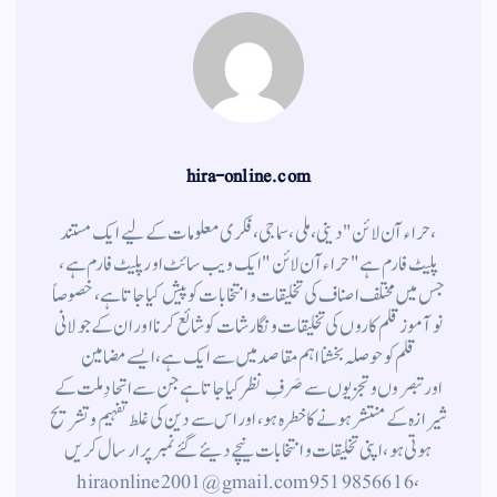
hira-online.com
،حراء آن لائن" دینی ، ملی ، سماجی ، فکری معلومات کے لیے ایک مستند
پلیٹ فارم ہے " حراء آن لائن " ایک ویب سائٹ اور پلیٹ فارم ہے ،
جس میں مختلف اصناف کی تخلیقات و انتخابات کو پیش کیا جاتا ہے ، خصوصاً
نوآموز قلم کاروں کی تخلیقات و نگارشات کو شائع کرنا اور ان کے جولانی
قلم کوحوصلہ بخشنا اہم مقاصد میں سے ایک ہے ، ایسے مضامین
اورتبصروں وتجزیوں سے صَرفِ نظر کیا جاتاہے جن سے اتحادِ ملت کے
شیرازہ کے منتشر ہونے کاخطرہ ہو ، اور اس سے دین کی غلط تفہیم وتشریح
ہوتی ہو، اپنی تخلیقات و انتخابات نیچے دیئے گئے نمبر پر ارسال کریں
، 9519856616 hiraonline2001@gmail.com