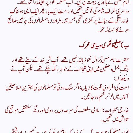
امام حسنؓ کے ہاتھ پر بیعت کی گئی۔ آپ مسلمہ طور پر خلیفۂ راشد تھے۔
دوسری طرف شام کی قوتیں تھیں اور امت ایک بار پھر ایک ایسی ہولناک
خانہ جنگی کے دہانے پر کھڑی تھی جس میں ہزاروں مسلمانوں کی جانیں ضائع
ہونے کا اندیشہ تھا۔
​ب) صلح کا فکری و سیاسی محرک
​حضرت امام حسنؓ بزدل نعوذ باللہ نہیں تھے، آپ شیرِ خدا کے بیٹے تھے اور
جنگِ جمل و صفین میں اپنی شجاعت کے جوہر دکھا چکے تھے۔ لیکن آپ نے
دیکھا کہ:
​امت کی افرادی قوت کا زیاں: اگر جنگ ہوتی تو مسلمانوں کی بہترین صلاحیتیں
آپس میں لڑ کر ختم ہو جاتیں۔
​خارجی خطرات: اسلامی سلطنت کی سرحدوں پر رومی اور دیگر سلطنتیں موقع کی
تلاش میں تھیں۔
​خونِ مسلم کی حرمت: آپ کے نزدیک اقتدار کی کرسی سے کہیں زیادہ قیمتی