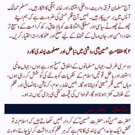
​آج مسلمان فرقہ واریت، داخلی انتشار اور خانہ جنگی کا شکار ہیں۔ مسلم ممالک
آپس میں برسرِ پیکار ہیں۔ ہمیں آج فکرِ حسنی کی ضرورت ہے کہ ہم اپنے
چھوٹے چھوٹے سیاسی اور مسلکی اختلافات کو بالاِ طاق رکھ کر امت کے وسیع تر
مفاد، امن اور جان و مال کے تحفظ کے لیے صلح اور عفو کا
راستہ اختیار کریں۔
​۲) استقامتِ حسینؓ کی روشنی میں: باطل اور مصلحت پسندی کا رد
​دوسری طرف، جہاں مسلمانوں کے اخلاق مسخ ہو رہے ہوں، جہاں عالمی
استعمار اور باطل قوتیں اسلام کے نظریات کو بدلنے کی کوشش کر رہی ہوں،
وہاں ہمیں فکرِ حسینی کو اپنانا ہوگا۔ ہمیں غلط رسوم، کرپشن، ناانصافی اور ظلم
کے خلاف کھڑا ہونا ہوگا، خواہ اس کی قیمت کتنی ہی بڑی کیوں نہ ہو۔
​حاصل تحریر
​حضرت حسنؓ اور حضرت حسینؓ کے کردار ہمیں سکھاتے ہیں کہ اسلام نہ تو
محض ایک جامد امن پسندی کا نام ہے کہ ہر ظلم کو برداشت کر لیا جائے، اور نہ