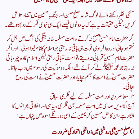
​۳۔ دونوں اسوے: تضاد نہیں، بلکہ ایک ہی
مشن کی دو جہتیں
​سطحی نظر رکھنے والے لوگ شاید صلحِ حسن اور جنگِ حسین میں تضاد تلاش
کریں، لیکن حقیقت یہ ہے کہ یہ دونوں فیصلے ایک ہی نبوی فکر کے دو پہلو تھے۔
اگر حضرت امام حسنؓ صلح نہ کرتے تو امتِ مسلمہ خانہ جنگی کی آگ میں جل کر
ختم ہو جاتی اور وہ افرادی قوت ہی باقی نہ رہتی جو اسلام کا نام لیوا ہوتی۔ اور اگر
حضرت امام حسینؓ قربانی نہ دیتے، تو امت تو باقی رہتی لیکن اسلام کا وہ چہرہ باقی
نہ رہتا جو محمد ﷺ لے کر آئے تھے، بلکہ وہ ملوکیت کی رسوم میں دب جاتا۔
​حضرت حسنؓ نے امت کا جسم بچایا، اور حضرت حسینؓ نے امت کی روح
بچائی۔
​۴۔ معاصر دنیا اور امتِ مسلمہ کے لیے فکری اسباق
​آج اکیسویں صدی میں امتِ مسلمہ جن فکری، سیاسی اور اخلاقی بحرانوں کا
شکار ہے، ان کا حل حسنینِ کریمین کے اسی
دورنگے اسوہ میں پنہاں ہے:
​۱) صلحِ حسنؓ کی روشنی میں: داخلی اتحاد
کی ضرورت