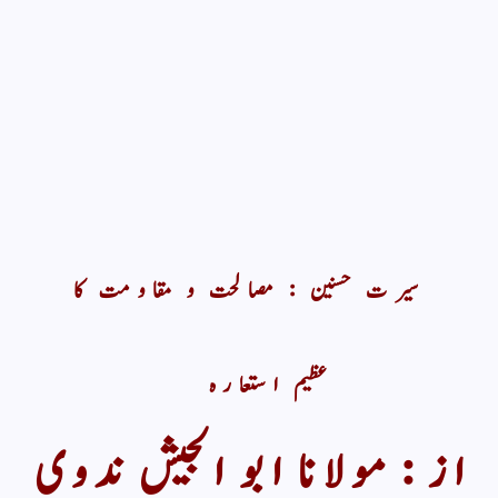
سیرت حسنین : مصالحت و مقاومت کا
عظیم استعارہ
از : مولانا ابو الجیش ندوی