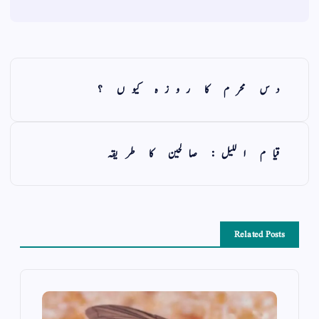
دس محرم کا روزہ کیوں ؟
قیام اللیل: صالحین کا طریقہ
Related Posts