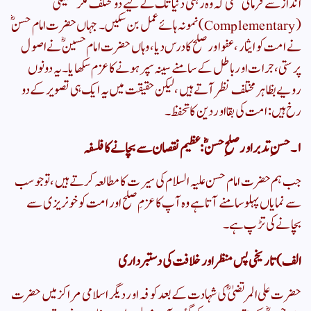
انداز سے فرمائی تھی کہ وہ رہتی دنیا تک کے لیے دو مختلف مگر تکمیلی
(Complementary) نمونہ ہائے عمل بن سکیں۔ جہاں حضرت امام حسنؓ
نے امت کو ایثار، عفو اور صلح کا درس دیا، وہاں حضرت امام حسینؓ نے اصول
پرستی، جرات اور باطل کے سامنے سینہ سپر ہونے کا عزم سکھایا۔ یہ دونوں
رویے بظاہر مختلف نظر آتے ہیں، لیکن حقیقت میں یہ ایک ہی تصویر کے دو
رخ ہیں: امت کی بقا اور دین کا تحفظ۔
​۱۔ حسنِ تدبر اور صلحِ حسنؓ: عظیم نقصان سے بچانے کا فلسفہ
​جب ہم حضرت امام حسن علیہ السلام کی سیرت کا مطالعہ کرتے ہیں، تو جو سب
سے نمایاں پہلو سامنے آتا ہے وہ آپ کا عزمِ صلح اور امت کو خونریزی سے
بچانے کی تڑپ ہے۔
​الف) تاریخی پس منظر اور خلافت کی دستبرداری
​حضرت علی المرتضیٰؓ کی شہادت کے بعد کوفہ اور دیگر اسلامی مراکز میں حضرت