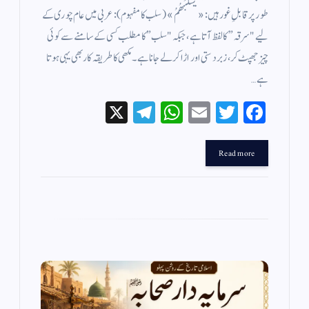
طور پر قابلِ غور ہیں: «يَسْلُبْهُمُ» (سلب کا مفہوم): عربی میں عام چوری کے
لیے "سرقہ” کا لفظ آتا ہے، جبکہ "سلب” کا مطلب کسی کے سامنے سے کوئی
چیز جھپٹ کر، زبردستی اور اڑا کر لے جانا ہے۔ مکھی کا طریقہ کار بھی یہی ہوتا
ہے…
X
Te
W
E
T
Fa
le
ha
m
wi
ce
gr
ts
ail
tte
bo
Read more
a
A
r
ok
m
pp