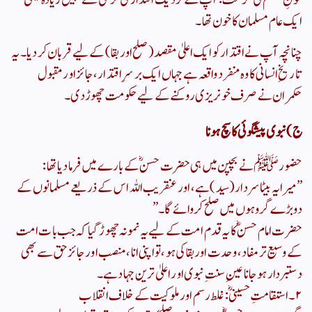
ایک عام مسلمان کا خون تھا۔
​چنانچہ آپ نے اقتدار کو ایک اعلیٰ مقصد (صلح اور بقا) کے لیے قربان کر دیا۔ یہ
تاریخِ انسانی کا وہ منفرد واقعہ ہے جہاں ایک برسرِ اقتدار، جائز اور مقبول
حکمران نے صرف خونریزی روکنے کے لیے حکومت چھوڑ دی۔
​ج) نبوی پیشگوئی کا سچ ہونا
​حضور ﷺ نے بچپن میں ہی حضرت حسنؓ کے بارے میں فرما دیا تھا:
​”میرا یہ بیٹا سردار (سید) ہے، اور عنقریب اللہ اس کے ذریعے مسلمانوں کے
دو بڑے گروہوں میں صلح کروائے گا۔”
​حضرت امام حسنؓ کا یہ قدم امت کے لیے یہ نمونہ چھوڑ گیا کہ جب بات امت
کے وسیع تر مفاد، وحدت اور بقا کی ہو، تو اپنی انا، منصب اور جائز حق سے بھی
دستبردار ہو جانا عینِ سنتِ نبوی اور اعلیٰ ترین جہاد ہے۔
​۲۔ استقامتِ حسینیؓ: غلط رسم اور ملوکیت کے خلاف انقلاب