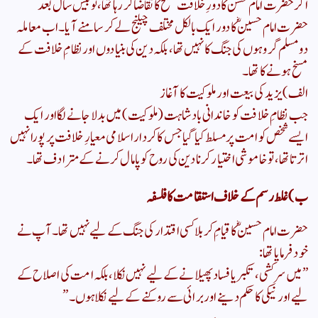
​اگر حضرت امام حسنؓ کا دورِ خلافت صلح کا تقاضا کر رہا تھا، تو بیس سال بعد
حضرت امام حسینؓ کا دور ایک بالکل مختلف چیلنج لے کر سامنے آیا۔ اب معاملہ
دو مسلم گروہوں کی جنگ کا نہیں تھا، بلکہ دین کی بنیادوں اور نظامِ خلافت کے
مسخ ہونے کا تھا۔
​الف) یزید کی بیعت اور ملوکیت کا آغاز
​جب نظامِ خلافت کو خاندانی بادشاہت (ملوکیت) میں بدلا جانے لگا اور ایک
ایسے شخص کو امت پر مسلط کیا گیا جس کا کردار اسلامی معیارِ خلافت پر پورا نہیں
اترتا تھا، تو خاموشی اختیار کرنا دین کی روح کو پامال کرنے کے مترادف تھا۔
​ب) غلط رسم کے خلاف استقامت کا فلسفہ
​حضرت امام حسینؓ کا قیامِ کربلا کسی اقتدار کی جنگ کے لیے نہیں تھا۔ آپ نے
خود فرمایا تھا:
​”میں سرکشی، تکبر یا فساد پھیلانے کے لیے نہیں نکلا، بلکہ امت کی اصلاح کے
لیے اور نیکی کا حکم دینے اور برائی سے روکنے کے لیے نکلا ہوں۔”