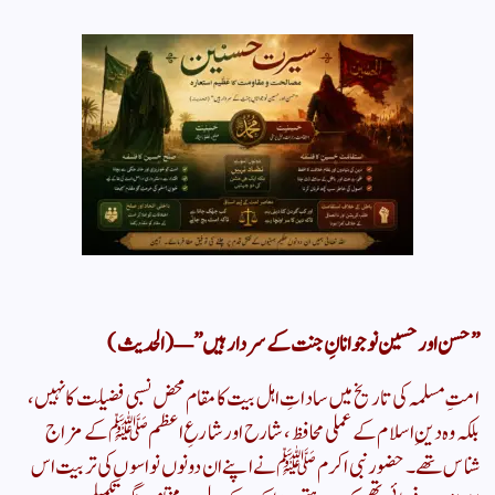
​”حسن اور حسین نوجوانانِ جنت کے سردار ہیں” — (الحدیث)
​امتِ مسلمہ کی تاریخ میں ساداتِ اہل بیت کا مقام محض نسبی فضیلت کا نہیں،
بلکہ وہ دینِ اسلام کے عملی محافظ، شارح اور شارعِ اعظم ﷺ کے مزاج
شناس تھے۔ حضور نبی اکرم ﷺ نے اپنے ان دونوں نواسوں کی تربیت اس