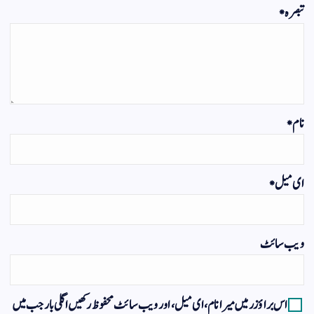
تبصرہ
*
نام
*
ای میل
*
ویب‌ سائٹ
اس براؤزر میں میرا نام، ای میل، اور ویب سائٹ محفوظ رکھیں اگلی بار جب میں