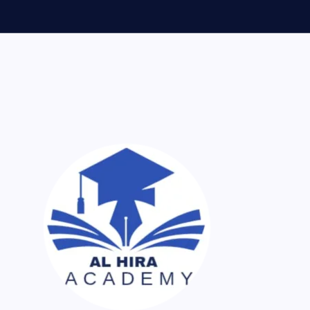
ر اک نسخہ کیمیا ساتھ لایا