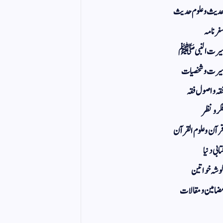
دیث و علوم حدیث
فر نامہ
یرت النبی ﷺ
یرت و شخصیات
قہ و اصول فقہ
کر و نظر
رآن و علوم القرآن
تابی دنیا
وشہ خواتین
ضامین و مقالات