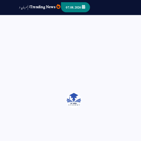
Trending News:
س
م
ی
د
ا
ر
ص
07.08.2026
اتر کر حرا سے سوئے قوم آیا - او