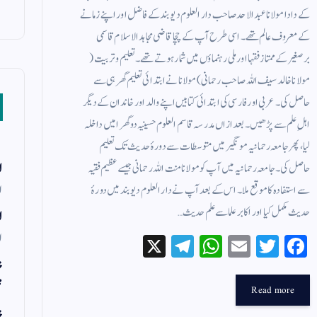
کے دادا مولانا عبد الاحد صاحب دار العلوم دیوبند کے فاضل اور اپنے زمانے
کے معروف عالم تھے۔ اسی طرح آپ کے چچا قاضی مجاہد الاسلام قاسمی
برصغیر کے ممتاز فقہا اور ملی رہنماؤں میں شمار ہوتے تھے۔ تعلیم و تربیت(
مولانا خالد سیف اللہ صاحب رحمانی) مولانا نے ابتدائی تعلیم گھر ہی سے
حاصل کی۔ عربی اور فارسی کی ابتدائی کتابیں اپنے والد اور خاندان کے دیگر
اہلِ علم سے پڑھیں۔ بعد ازاں مدرسہ قاسم العلوم حسینیہ دوگھرا میں داخلہ
لیا، پھر جامعہ رحمانیہ مونگیر میں متوسطات سے دورۂ حدیث تک تعلیم
حاصل کی۔جامعہ رحمانیہ میں آپ کو مولانا منت اللہ رحمانی جیسے عظیم فقیہ
ل
ا
سے استفادہ کا موقع ملا۔ اس کے بعد آپ نے دار العلوم دیوبند میں دورۂ
حدیث مکمل کیا اور اکابر علما سے علم حدیث…
ل
ا
X
Te
W
E
T
Fa
le
ha
m
wi
ce
خ
gr
ts
ail
tte
bo
م
Read more
a
A
r
ok
خ