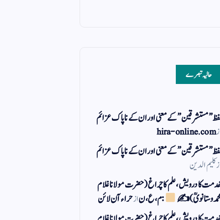
حالیہ تبصرے
فظ ” مستشرقین ” کے معنی اور ان کے نا پاک عزائم
ز
hira-online.com
فظ ” مستشرقین ” کے معنی اور ان کے نا پاک عزائم
ز
کلیم الدین
دمت کا درویش، علم کا چراغ(حضرت مولانا غلام
حمد وستانویؒ)✍
: م ، ع ، ن
از
حراء آن لائن
دمت کا درویش، علم کا چراغ(حضرت مولانا غلام