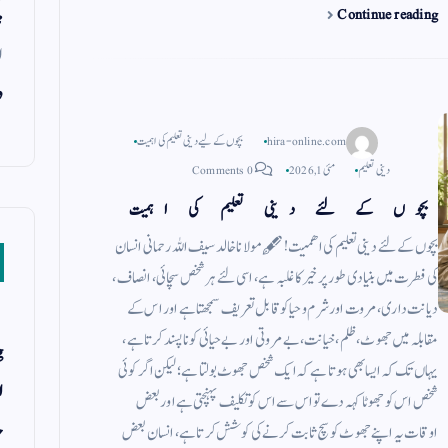
Continue reading
m
pp
م
ا
د
hira-online.com
بچوں کے لیے دینی تعلیم کی اہمیت
دینی تعلیم
مئی 1, 2026
0 Comments
بچوں کے لئے دینی تعلیم کی اہمیت
بچوں كے لئے دینی تعلیم كی اهمیت! 🖋مولانا خالد سیف اللہ رحمانی ‏ انسان
کی فطرت میں بنیادی طورپر خیر کا غلبہ ہے ، اسی لئے ہر شخص سچائی ، انصاف ،
دیانت داری ، مروت اور شرم و حیا کو قابل تعریف سمجھتا ہے اور اس کے
مقابلہ میں جھوٹ ، ظلم ، خیانت ، بے مروتی اور بے حیائی کو ناپسند کرتا ہے ،
g
یہاں تک کہ ایسا بھی ہوتا ہے کہ ایک شخص جھوٹ بولتا ہے ؛ لیکن اگر کوئی
ا
شخص اس کو جھوٹا کہہ دے تو اس سے اس کو تکلیف پہنچتی ہے اوربعض
ح
اوقات یہ اپنے جھوٹ کو سچ ثابت کرنے کی کوشش کرتا ہے ، انسان بعض