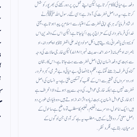
دفعہ بے حیائی کا کام کرتا ہے ؛ لیکن اپنے عمل پر پردہ رکھنے کی بھرپور کوشش
ح
کرتا ہے ، یہ دراصل فطرت کی آواز ہے ؛ اسی لئے رسول اللہ ﷺ نے
س
ارشاد فرمایا کہ ہر بچہ اپنی فطرت کے اعتبار سے اسلام پر پیدا ہوتا ہے ، یعنی
س
خدا کی فرمانبرداری کے مزاج پر پیدا کیا جاتا ہے ؛ لیکن اس کے والدین اس
کو یہودی یا نصرانی بنا دیتے ہیں : کل مولود یولد علی الفطرۃ فابواہ یھودانہ ، او
س
ینصرانہ او یمجسانہ(مسند احمد ، حدیث نمبر : ۷۱۸۱) لیکن خارجی حالات کی وجہ
ف
سے بہت سی دفعہ انسان اپنی اصل فطرت سے ہٹ جاتا ہے ، اس کا رجحان
ف
گناہ کی طرف بڑھنے لگتا ہے ، ظلم و ناانصافی ، بے حیائی و بے شرمی ، کبر وغرور
ق
اور دوسروں کی تحقیر سے اس کے قلب کو تسکین ملتی ہے ، یہ انسان کی اصل
فطرت نہیں ہے ؛ بلکہ خارجی عوامل ۔کی وجہ سے پیدا ہونے والا انحراف ہے
ک
! جو خارجی عوامل انسان پر بہت زیادہ اثر انداز ہوتے ہیں ، وہ بنیادی طورپر دو
گ
ہیں : ایک : ماحول ، دوسرے : تعلیم ، تعلیم کا مطلب تو واضح ہے ، ماحول کے
م
اصل معنی گرد و پیش کے ہیں ، مطلب یہ ہے کہ آدمی جن لوگوں کے
درمیان رہتا ہے ، فکر و نظر…