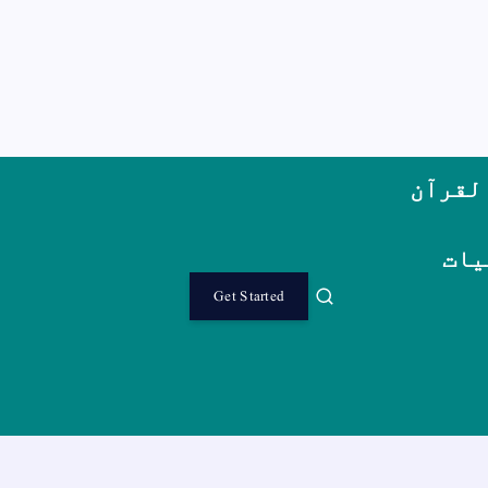
لقرآن
یات
Get Started