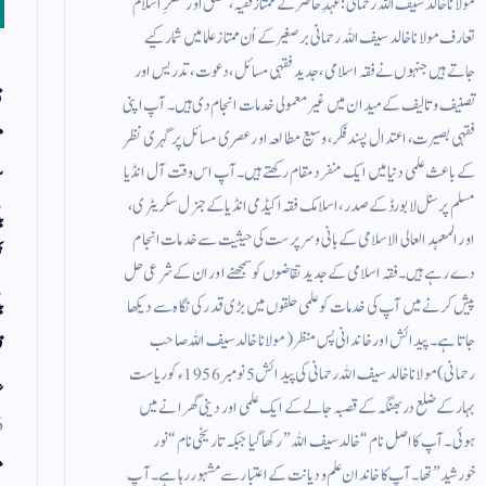
مولانا خالد سیف اللہ رحمانی: عہدِ حاضر کے ممتاز فقیہ، محقق اور مفکرِ اسلام
تعارف مولانا خالد سیف اللہ رحمانی برصغیر کے اُن ممتاز علما میں شمار کیے
جاتے ہیں جنہوں نے فقہ اسلامی، جدید فقہی مسائل، دعوت، تدریس اور
ق
تصنیف و تالیف کے میدان میں غیر معمولی خدمات انجام دی ہیں۔ آپ اپنی
م
فقہی بصیرت، اعتدال پسند فکر، وسیع مطالعہ اور عصری مسائل پر گہری نظر
کے باعث علمی دنیا میں ایک منفرد مقام رکھتے ہیں۔آپ اس وقت آل انڈیا
س
مسلم پرسنل لا بورڈ کے صدر، اسلامک فقہ اکیڈمی انڈیا کے جنرل سکریٹری،
ب
اور المعہد العالی الاسلامی کے بانی و سرپرست کی حیثیت سے خدمات انجام
ٹ
دے رہے ہیں۔ فقہ اسلامی کے جدید تقاضوں کو سمجھنے اور ان کے شرعی حل
ب
پیش کرنے میں آپ کی خدمات کو علمی حلقوں میں بڑی قدر کی نگاہ سے دیکھا
جاتا ہے۔ پیدائش اور خاندانی پس منظر ( مولانا خالد سیف اللہ صاحب
ق
رحمانی) مولانا خالد سیف اللہ رحمانی کی پیدائش 5 نومبر 1956ء کو ریاست
ع
بہار کے ضلع دربھنگہ کے قصبہ جالے کے ایک علمی اور دینی گھرانے میں
6
ہوئی۔ آپ کا اصل نام “خالد سیف اللہ” رکھا گیا جبکہ تاریخی نام “نور
م
خورشید” تھا۔آپ کا خاندان علم و دیانت کے اعتبار سے مشہور رہا ہے۔ آپ