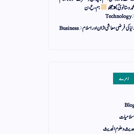
حمد وستانویؒ)✍
: م ، ع ، ن
ز
Technology
نیا کی فرضی معاشی اڑان اور اسلام
از
Business
زمرے
Blo
سلامیات
دیث و علوم الحدیث