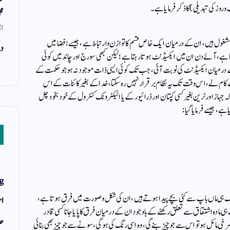
روز كی تبدیلی) کا ذکر فرمایا ہے ۔
مح
از
 مشغول ہیں ، ان کے درمیان ایک خاص قسم کا توازن وارتباط ہے ، جیسے : فضا میں
دن
، آئے دن ان میں ایکسیڈنٹ ہوتا رہتا ہے ؛ لیکن کبھی سورج اور چاند میں کوئی
ے درمیان ایکسیڈنٹ کی نوبت آئی ، جب تک کوئی ایسی ذات موجود نہ ہوجو حکمت کے
کام لے ، اس وقت تک یہ نظام برقرار نہیں رہ سکتا ، خدا کے بغیر کائنات کے اس
کہ جہاز اور ٹرین بغیر کسی کپتان اور ڈرائیور کے یا الیکٹرونک کنٹرول کے خود بخود چل
 ، جیسے فرمایا گیا :
g
، ایک ہی ماں باپ سے کئی بچے پیدا ہوتے ہیں ، ان کی شکل وصورت میں فرق ہوتا ہے ،
اس
ی مادہ اشتقاق سے تعلق رکھنے کے باوجود ان کے درمیان فرق کا پایا جانا کسی قادر
حد
 سرخی مائل ہو تو اس سے جو چیز بنے گی ، وہ اسی رنگ کی ہوگی ، سونے سے جو چیز بھی بنائی