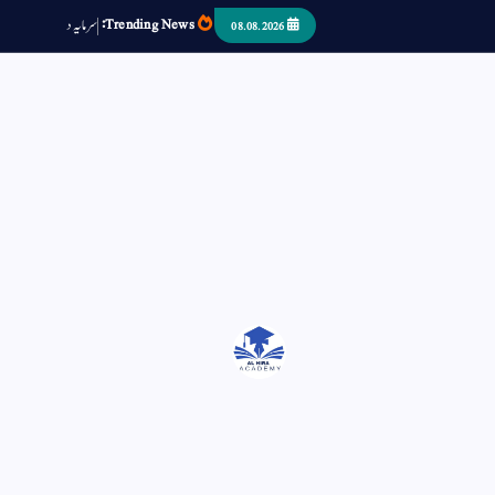
Trending News:
س
م
ی
د
ا
ر
ص
ب
08.08.2026
اتر کر حرا سے سوئے قوم آیا - او