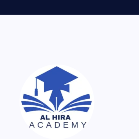
ر اک نسخہ کیمیا ساتھ لایا