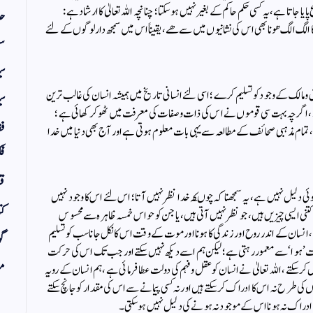
 جاتا ہے ، یہ کسی حکم حاکم کے بغیر نہیں ہوسکتا ؛ چنانچہ اللہ تعالیٰ کا ارشاد ہے :
حد
وں كا الگ الگ هونا بھی اس كی نشانیوں میں سے هے، یقیناََ اس میں سمجھ دار لوگوں كے لئے
سف
س
 ومالک کے وجود کو تسلیم کرے ؛ اسی لئے انسانی تاریخ میں ہمیشہ انسان کی غالب ترین
سی
ے ، اگرچہ بہت سی قوموں نے اس کی ذات وصفات کی معرفت میں ٹھوکر کھائی ہے ؛
فق
 ، تمام مذہبی صحائف کے مطالعہ سے یہی بات معلوم ہوتی ہے اور آج بھی دنیا میں خدا
فک
قر
ی دلیل نہیں ہے ، یہ سمجھنا کہ چوںکہ خدا نظر نہیں آتا ؛ اس لئے اس کا وجود نہیں
کت
تنی ایسی چیزیں ہیں ، جو نظر نہیں آتی ہیں ، یا جن کو حواس خمسہ ظاہرہ سے محسوس
، انسان کے اندر روح اور زندگی کا ہونا اور موت کے وقت اس کا نکل جانا سب کو تسلیم
گو
 وقت ’ہوا ‘سے معمور رہتی ہے ؛ لیکن ہم اسے دیکھ نہیں سکتے اور جب تک اس کی حرکت
مض
تے ، اللہ تعالیٰ نے انسان کو عقل وفہم کی دولت عطا فرمائی ہے ، ہم انسان کے رویہ
ٔں کی طرح نہ اس کا ادراک کرسکتے ہیں اور نہ کسی پیمانے سے اس کی مقدار کو جانچ سکتے
 کا ادراک نہ ہونا اس کے موجودنہ ہونے کی دلیل نہیں ہوسکتی ۔