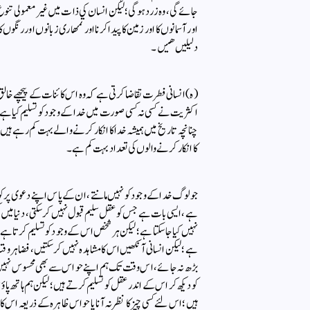
جائے گی ، وہ زرد ہوگی ؛ لیکن انسان کی ذات میں غیر معمولی تنوع پایا
اور آسمانوں كا اور زمین كا پیدا كرنا اور تمهاری زبانوں اور رنگ
دلیلیں هیں۔
( ہ) انسانی فطرت تقاضا کرتی ہے کہ وہ اس کائنات کے پیچھے خالق
اکثریت نے کسی نہ کسی صورت میں خدا کے وجود کو تسلیم کیا ہ
چنانچہ تاریخ میں ہمیشہ خدا کا انکار کرنے والے بہت کم رہے ہیں
کا انکار کرنے والوں کی تعداد بہت کم ہے ۔
جو لوگ خدا کے وجود کو نہیں مانتے ، ان کے پاس اپنے دعوی پر کوئ
ہے ، ایسی بات ہے جس کو عقل سلیم قبول نہیں کرسکتی ، دنیا میں ک
نہیں کیا جاسکتا ہے ؛ لیکن ہر شخص اس کے وجود کو تسلیم کرتا ہے 
ہے ؛ لیکن انسانی آنکھیں اس کا مشاہدہ نہیں کرسکتیں ، فضا ہر
بڑھ نہ جائے ، اس وقت تک ہم اپنے حواس سے بھی محسوس نہیں کرسک
کو دیکھ کر اس کے اندر عقل کو تسلیم کرتے ہیں ؛ لیکن ہم ہاتھ پاو
ہیں ؛ اس لئے کسی چیز کا نظر نہ آنا یا حواس ظاہرہ کے ذریعہ اس