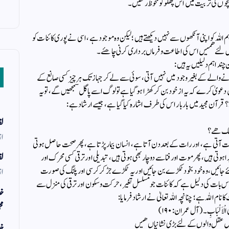
چوں كی تربیت میں اس پهلو كو ملحوظ ركھیں۔
م اللہ کو اپنی آنکھوں سے نہیں دیکھتے ہیں ؛ لیکن وہ موجود ہے ، اسی نے پوری کائنات کو
اس لئے همیں اس كی اطاعت وفرماں برداری كرنی چاهئے۔
چند اہم دلیلیں یہ ہیں :
نے والے کے بغیر وجود میں نہیں آتی ، سوئی سے لے کر جہاز تک ہر چیز کسی صانع کے
دعویٰ کرے کہ یہ از خود بن کر کھڑا ہوگیا ہے تو لوگ اسے پاگل سمجھیں گے ، تو یہ
قرآن مجید میں بار بار اس کی طرف اشارہ کیا گیا ہے ، جیسے ارشاد ہے :
لف
 شك هے؟
از
ت آتی ہے ، اور رات کے بعد دن آتا ہے ، انسان بیمار پڑتا ہے ، پھر صحت حاصل ہوتی
لف
 ہوتی ہیں ، پھر موت اور فنا سے دوچار بھی ہوتی ہیں ، تبدیلی اور ترقی کسی محرک اور
ئے جائیں ، وہ خود بخود ٹکڑے بن جائیں اور یہ ٹکڑے جڑ کر کرسی اور پلنگ کی صورت
از
 بھی اس بات کی دلیل ہے کہ کائنات جو مسلسل تغیر ، حرکت وسکون اور ترقی کی منزل سے
خد
م اللہ ہے ؛ چنانچہ اللہ تعالیٰ نے ارشاد فرمایا :
مح
ولِی الْاَلْبَابِ ۔ (آل عمران: ۱۹۰)
ں عقل والوں كے لئے بڑی نشانیاں هیں
خد