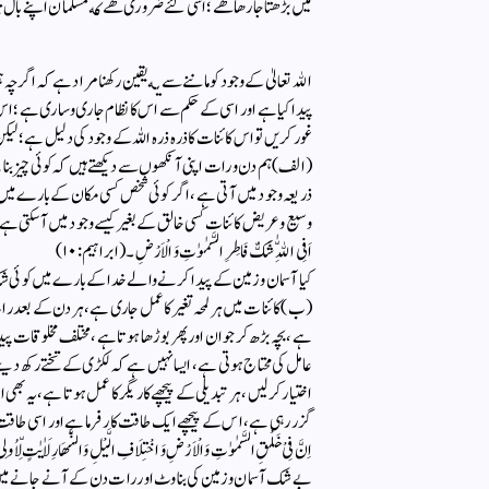
میں بڑھتا جا رها هے؛ اسی لئے ضروری هے كه مسلمان اپنے بال ب
الله تعالیٰ كے وجود كو ماننے سے یه یقین ركھنا مراد ہے کہ اگرچہ ہ
پیدا کیا ہے اور اسی کے حکم سے اس کا نظام جاری وساری ہے؛ 
غور كریں تو اس کائنات کا ذرہ ذرہ اللہ کے وجود کی دلیل ہے ؛ لیکن 
(الف) ہم دن و رات اپنی آنکھوں سے دیکھتے ہیں کہ کوئی چیز بنا
ذریعہ وجود میں آتی ہے ، اگر کوئی شخص کسی مکان کے بارے میں 
وسیع وعریض کائنات کسی خالق کے بغیر کیسے وجود میں آسکتی ہے ؟ 
اَفِی اللّٰهِ شَكٌّ فَاطِرِ السَّمٰوٰتِ وَ الْاَرْضِ ۔ (ابراہیم: ۱۰)
كیا آسمان وزمین كے پیدا كرنے والے خدا كے بارے میں كوئی
(ب) کائنات میں ہر لمحہ تغیر کا عمل جاری ہے ، ہر دن کے بعد را
ہے ، بچہ بڑھ کر جوان اور پھر بوڑھا ہوتا ہے ، مختلف مخلوقات پیدا
عامل کی محتاج ہوتی ہے ، ایسا نہیں ہے کہ لکڑی کے تختے رکھ دی
اختیار کرلیں ، ہر تبدیلی کے پیچھے کاریگر کا عمل ہوتا ہے ، یہ
گزر رہی ہے ، اس کے پیچھے ایک طاقت کار فرما ہے اور اسی طاقت کا نا
اِنَّ فِیْ خَلْقِ السَّمٰوٰتِ وَ الْاَرْضِ وَ اخْتِلَافِ الَّیْلِ وَ النَّهَارِ لَاٰیٰتٍ لِّاُ
بے شك آسمان وزمین كی بناوٹ اور رات دن كے آنے جانے می