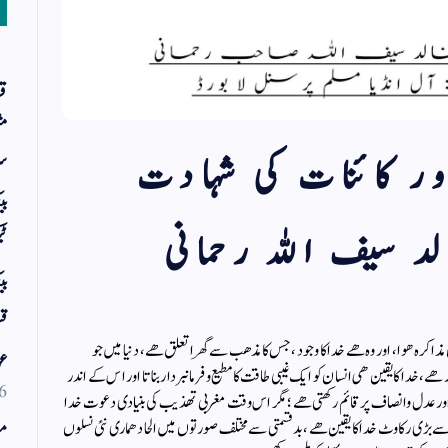
قر
مث
ور كائنات كی شہادت
سر
بی
د سیف اللہ رحمانی
ٹی
بی
قس
ره هوا، اور وه هے خدا كا وجود، جس كا مذهب سے گهرا تعلق هے، دنیا میں جو
عو
دا كا یقین هی انسان كو ایك غیبی طاقت كا مطیع وفرمانبردار بناتا اور اس كے اندر
6
 اور عدل وانصاف پر قائم ركھتی هے؛ مگر اس وقت مغربی تهذیب كی بنیادی دعوت خدا
بڑی ركاوٹ خدا كا یقین هے، بدقسمتی سے مختلف صورتوں میں الحاد هماری نئی نسلوں
مو