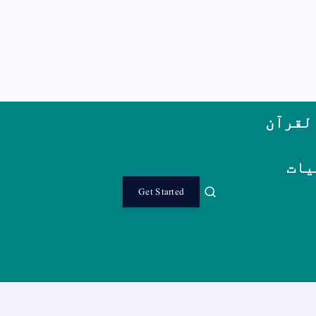
لقرآن
یات
Get Started