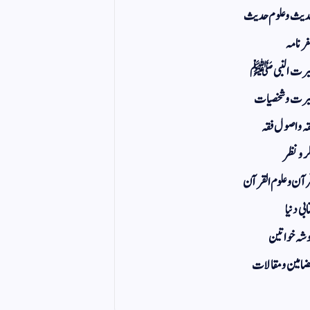
یث و علوم حدیث
ر نامہ
یرت النبی ﷺ
رت و شخصیات
ہ و اصول فقہ
ر و نظر
آن و علوم القرآن
ابی دنیا
شہ خواتین
امین و مقالات