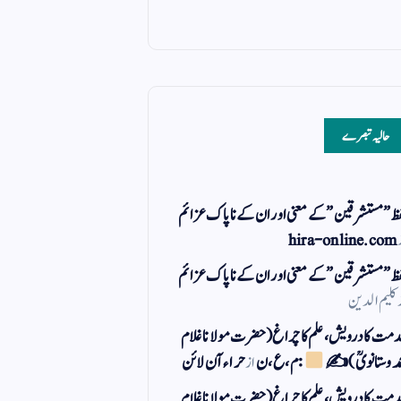
حالیہ تبصرے
ظ ” مستشرقین ” کے معنی اور ان کے نا پاک عزائم
hira-online.com
ظ ” مستشرقین ” کے معنی اور ان کے نا پاک عزائم
کلیم الدین
مت کا درویش، علم کا چراغ(حضرت مولانا غلام
مد وستانویؒ)✍
: م ، ع ، ن
از
حراء آن لائن
مت کا درویش، علم کا چراغ(حضرت مولانا غلام