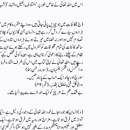
اس میں اللہ تعالیٰ نے خاص طور پر’ اختلاف اللیل والنہار‘ (شب و
(ج) کائنات میں جو چیزیں پائی جاتی ہیں ، وہ اپنے مقررہ کام میں
ہزاروں سیارے گردش کررہے ہیں ، انسان جن گاڑیوں کو چلاتا ہے 
تصادم نہیں ہوا اور نہ فضا میں تیرتے ہوئے ہزاروں ستاروں ک
ساتھ کائنات کی تمام مخلوقات کو کنٹرول میں رکھتے ہوئے ان سے 
نظام کے چلتے رہنے کا دعویٰ کرنا ایسا ہی ہے ، جیسا کوئی شخص کہے 
رہے ہیں ، اللہ تعالیٰ نے اپنی کتاب میں اس کی طرف اشارہ فرمایا ہے
= اَلشَّمْسُ وَ الْقَمَرُ بِحُسْبَانٍ ۔ (سورہ رحمٰن: ۵)
سورج اور چاند ایك حساب كے پابند هیں۔
= اِنَّا كُلَّ شَیْءٍ خَلَقْنٰهُ بِقَدَرٍ ۔ (قمر: ۴۹)
بے شك هم نے هر چیز كو ایك اندازے سے پیدا كیا هے۔
(د) انسان کا وجود بجائے خود اللہ تعالیٰ کے وجود کی دلیل ہے 
آواز میں فرق ہوتا ہے ، مزاج اور رویہ میں فرق ہوتا ہے ، ایک ہ
مطلق اور حکیم ودانا منتظم و مدبر کے بغیر نہیں ہوسکتا ، اگر لکڑی