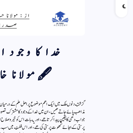
خدا كا وجود ا
🖋مولانا خال
گزشته دنوں ملك میں ایك اهم موضوع پر اهل علم كے درمیان مذاك
مذاهب پائے جاتے هیں، ان میں خدا كے وجود كا مشترك تصور هے، خ
جواب دهی كا یقین پیدا كرتا هے، اور یه بات اس كو خیروصلاح
پرستی كے بجائے شهوت پرستی كی هے، اور اس فلسفه میں سب سے 