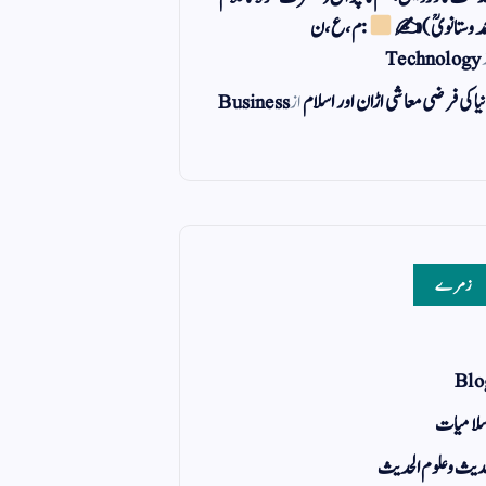
مد وستانویؒ)✍
: م ، ع ، ن
Technology
یا کی فرضی معاشی اڑان اور اسلام
از
Business
زمرے
Blo
لامیات
یث و علوم الحدیث