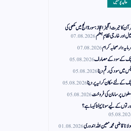
حالیہ پوسٹیں
آن کا حیرت انگیز اعجاز: سورۃ الحج میں مکھی کی
ال اور خارجی نظامِ ہضم
07.08.2026
مایہ دار صحابہ کرام
07.08.2026
نک کے سود کے مصارف
05.08.2026
کس میں سود کی رقم دینا
05.08.2026
نک کے لئے مکان کرایہ پر دینا
05.08.2026
طوں پر سامان کی فروخت
05.08.2026
رتوں کے لیے سونا پہننا کیسا ہے؟
05.08.202
لانا قاضی محمد معین اللہ اندوری
01.08.2026