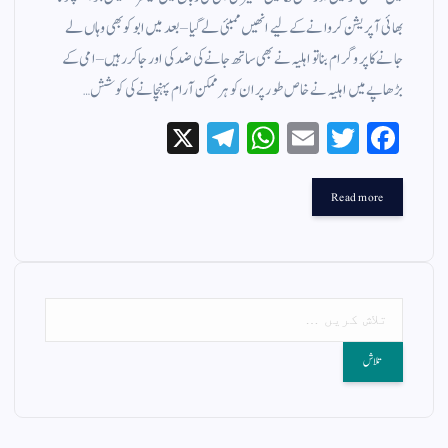
بھائی آپریشن کروانے کے لیے انھیں ممبئی لے گیا – بعد میں ابو کو بھی وہاں لے
جانے کا پروگرام بنا تو اہلیہ نے بھی ساتھ جانے کی ضد کی اور جاکر رہیں – امی کے
بڑھاپے میں اہلیہ نے خاص طور پر ان کو ہر ممکن آرام پہنچانے کی کوشش…
X
Te
W
E
T
Fa
le
ha
m
wi
ce
gr
ts
ail
tte
bo
Read more
a
A
r
ok
m
pp