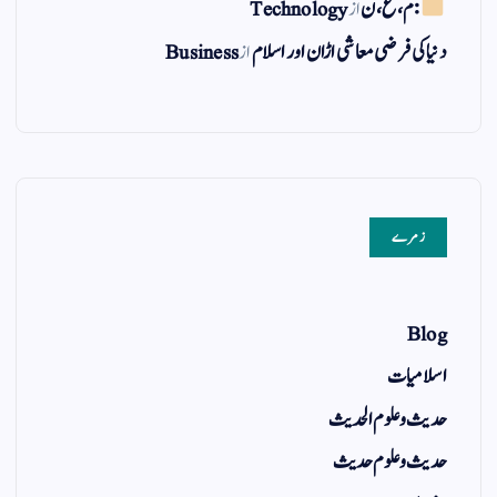
: م ، ع ، ن
از
Technology
دنیا کی فرضی معاشی اڑان اور اسلام
از
Business
زمرے
Blog
اسلامیات
حدیث و علوم الحدیث
حدیث و علوم حدیث