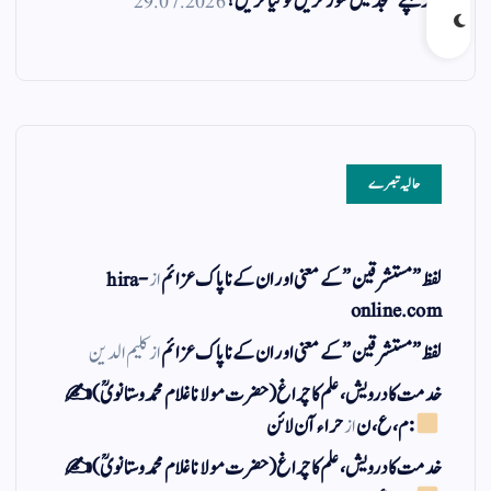
اگر بچے مسجد میں شور کریں تو کیا کریں؟
29.07.2026
حالیہ تبصرے
لفظ ” مستشرقین ” کے معنی اور ان کے نا پاک عزائم
از
hira-
online.com
لفظ ” مستشرقین ” کے معنی اور ان کے نا پاک عزائم
از
کلیم الدین
خدمت کا درویش، علم کا چراغ(حضرت مولانا غلام محمد وستانویؒ)✍
: م ، ع ، ن
از
حراء آن لائن
خدمت کا درویش، علم کا چراغ(حضرت مولانا غلام محمد وستانویؒ)✍