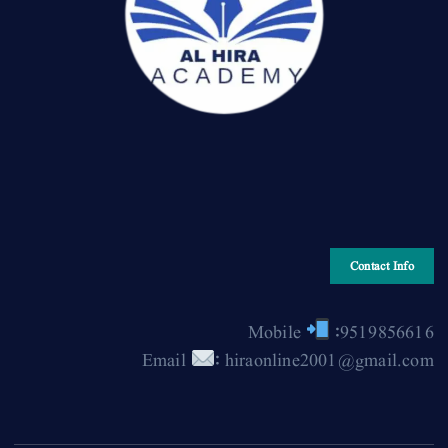
Contact Info
Mobile
:9519856616
Email
: hiraonline2001@gmail.com