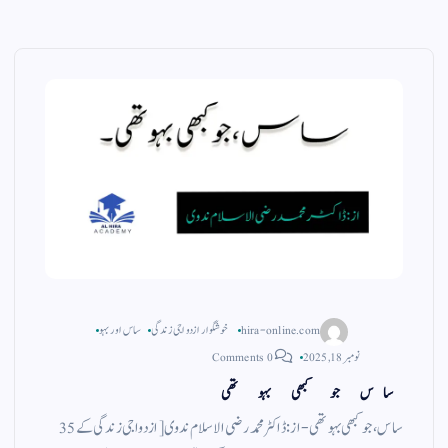
hira-online.com
خوشگوار ازدواجی زندگی
ساس اور بہو
نومبر 18, 2025
0 Comments
ساس جو کبھی بہو تھی
ساس ، جو کبھی بہو تھی- از : ڈاکٹر محمد رضی الاسلام ندوی [ ازدواجی زندگی کے 35