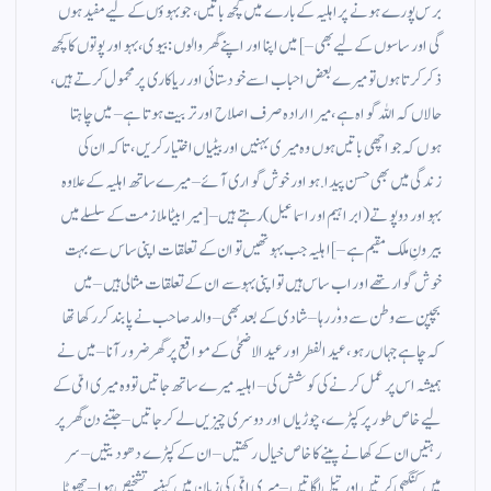
برس پورے ہونے پر اہلیہ کے بارے میں کچھ باتیں ، جو بہوؤں کے لیے مفید ہوں
گی اور ساسوں کے لیے بھی – ] میں اپنا اور اپنے گھر والوں : بیوی ، بہو اور پوتوں کا کچھ
ذکر کرتا ہوں تو میرے بعض احباب اسے خود ستائی اور ریاکاری پر محمول کرتے ہیں ،
حالاں کہ اللہ گواہ ہے ، میرا ارادہ صرف اصلاح اور تربیت ہوتا ہے – میں چاہتا
ہوں کہ جو اچھی باتیں ہوں وہ میری بہنیں اور بیٹیاں اختیار کریں ، تاکہ ان کی
زندگی میں بھی حسن پیدا .ہو اور خوش گواری آئے – میرے ساتھ اہلیہ کے علاوہ
بہو اور دو پوتے (ابراہیم اور اسماعیل) رہتے ہیں – [ میرا بیٹا ملازمت کے سلسلے میں
بیرونِ ملک مقیم ہے – ] اہلیہ جب بہو تھیں تو ان کے تعلقات اپنی ساس سے بہت
خوش گوار تھے اور اب ساس ہیں تو اپنی بہو سے ان کے تعلقات مثالی ہیں – میں
بچپن سے وطن سے دوٗر رہا – شادی کے بعد بھی – والد صاحب نے پابند کر رکھا تھا
کہ چاہے جہاں رہو ، عید الفطر اور عید الاضحٰی کے مواقع پر گھر ضرور آنا – میں نے
ہمیشہ اس پر عمل کرنے کی کوشش کی – اہلیہ میرے ساتھ جاتیں تو وہ میری امّی کے
لیے خاص طور پر کپڑے ، چوڑیاں اور دوسری چیزیں لے کر جاتیں – جتنے دن گھر پر
رہتیں ان کے کھانے پینے کا خاص خیال رکھتیں – ان کے کپڑے دھو دیتیں – سر
میں کنگھی کرتیں اور تیل لگاتیں – میری امّی کی زبان میں کینسر تشخیص ہوا – چھوٹا