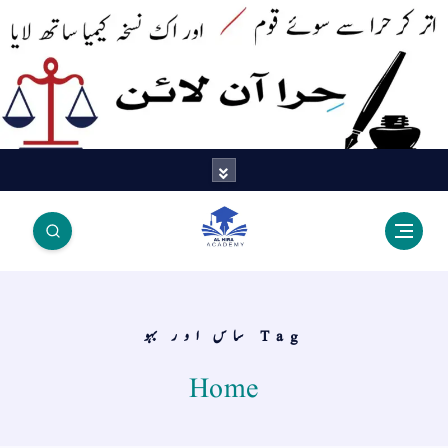
اتر کر حرا سے سوئے قوم آیا - اور
اک نسخہ کیمیا ساتھ لایا
Tag ساس اور بہو
Home