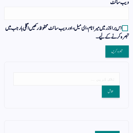
ویب‌ سائٹ
اس براؤزر میں میرا نام، ای میل، اور ویب سائٹ محفوظ رکھیں اگلی بار جب میں
تبصرہ کرنے کےلیے۔