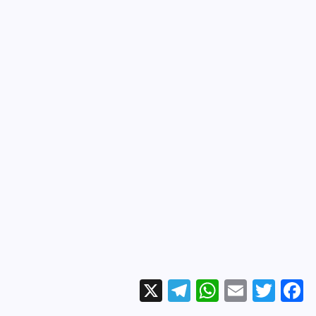
X
Te
W
E
T
Fa
le
ha
m
wi
ce