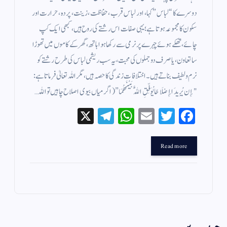
دوسرے کا “لباس” کہا، اور لباس قرب، حفاظت، زینت، پردہ، حرارت اور
سکون کا مجموعہ ہوتا ہے؛ یہی صفات اس رشتے کی روح ہیں، کبھی ایک کپ
چائے، تھکے ہوئے چہرے پر نرمی سے رکھا ہوا ہاتھ، گھر کے کاموں میں تھوڑا
سا تعاون، یا صرف دو جملوں کی محبت، یہ سب ریشمی لباس کی طرح رشتے کو
نرم ولطیف بناتے ہیں۔ اختلافات زندگی کا حصہ ہیں، مگر اللہ تعالیٰ فرماتا ہے:
"إِن يُرِيدَا إِصْلَاحًا يُوَفِّقِ اللَّهُ بَيْنَهُمَا” (اگر میاں بیوی اصلاح چاہیں تو اللہ…
X
Te
W
E
T
Fa
le
ha
m
wi
ce
gr
ts
ail
tte
bo
Read more
a
A
r
ok
m
pp