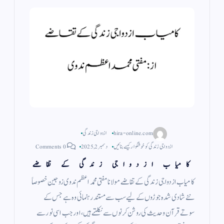
hira-online.com
ازدواجی زندگی
ازدواجی زندگی کو خوشگوار کیسے بنائیں
دسمبر 2, 2025
0 Comments
کامیاب ازدواجی زندگی کے تقاضے
کامیاب ازدواجی زندگی کے تقاضے مولانا مفتی محمد اعظم ندوی زوجین خصوصاََ
نئے شادی شدہ جوڑوں کے لیے سب سے مستند رہنمائی وہ ہے جس کے
سوتے قرآن وحدیث کی روشن کرنوں سے نکلتے ہیں، اور جب اسی نور سے