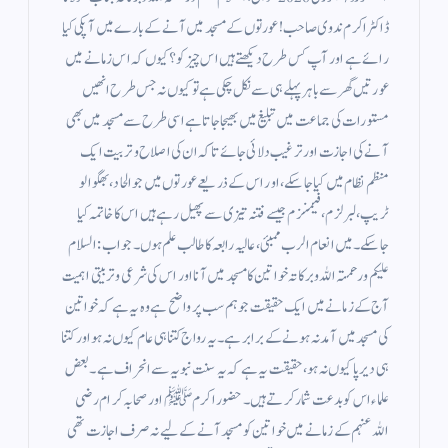
ڈاکٹر اکرم ندوی صاحب!عورتوں کے مسجد میں آنے کے بارے میں آپکی کیا
رائے ہے اور آپ کس طرح دیکھتے ہیں اس چیز کو؟ کیوں کہ اس زمانے میں
عورتیں گھر سے باہر پہلے ہی سے نکل چکی ہے تو کیوں نہ جس طرح انھیں
مستورات کی جماعت میں تبلیغ میں بھیجا جاتا ہے اسی طرح سے مسجد میں بھی
آنے کی اجازت اور ترغیب دلائی جائے تاکہ ان کی اصلاح و تربیت ایک
منظم نظام میں کیا جاسکے، اور اس کے ذریعے عورتوں میں جو الحاد، بھگوا لو
ٹریپ، لبرلزم ، فیمنزم جیسے فتنہ تیزی سے پھیل رہے ہیں اس کا خاتمہ کیا
جاسکے۔میں انعام الرب ممبئی، عالیہ رابعہ کا طالب علم ہوں۔ جواب: السلام
علیکم ورحمتہ اللہ وبرکاتہ خواتین کا مسجد میں آنا اور اس کی شرعی و تربیتی اہمیت
آج کے زمانے میں ایک حقیقت جو ہم سب پر واضح ہے وہ یہ ہے کہ خواتین
کی مسجد میں آمد نہ ہونے کے برابر ہے۔ یہ رواج کتنا ہی عام کیوں نہ ہو اور کتنا
ہی دیرپا کیوں نہ ہو، حقیقت یہ ہے کہ یہ سنت نبویہ سے انحراف ہے۔ بعض
علماء اس کو بدعت شمار كرتے ہیں۔ حضور اکرم ﷺ اور صحابہ کرام رضی
اللہ عنہم کے زمانے میں خواتین کو مسجد آنے کے لیے نہ صرف اجازت تھی