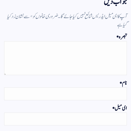
جواب دیں
آپ کا ای میل ایڈریس شائع نہیں کیا جائے گا۔
ضروری خانوں کو
*
سے نشان زد کیا
گیا ہے
تبصرہ
*
نام
*
ای میل
*