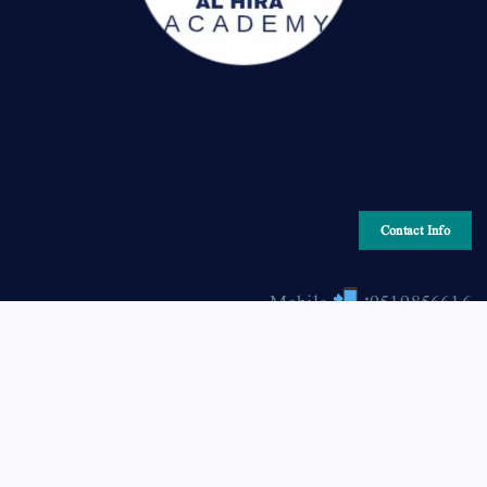
Contact Info
Mobile
:9519856616
Email
: hiraonline2001@gmail.com
Copyright © 2026 HIRA ONLINE / حرا آن لائن | Powered