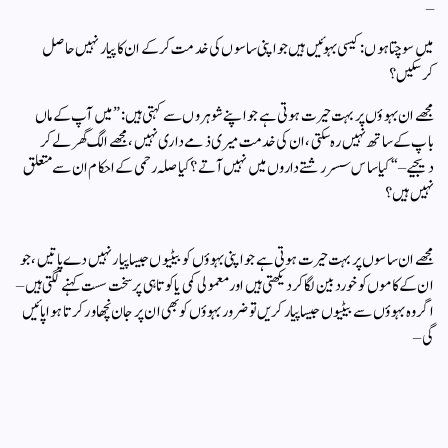
–
میں سوچتا ہوں : کیسی بہوئیں ہیں جو اپنی ساسوں کی خدمت کرکے ان کا پیار نہیں حاصل
کرسکیں؟
مجھے ان بہوؤں پر بہت حیرت ہوتی ہے جو اپنے شوہروں سے کہتی ہیں : ” میں آپ کے ماں
باپ کے ساتھ نہیں رہ سکتی ، ان کی خدمت میری ذمے داری نہیں ، مجھے الگ گھر لے کر
دیجیے – “ کیا ساس سسر رشتے داروں میں نہیں آتے؟ کیا صلہ رحمی کے احکام ان سے متعلق
نہیں ہیں؟
مجھے ان ساسوں پر بہت حیرت ہوتی ہے جو اپنی بہوؤں کو بیٹیوں جیسا پیار نہیں دے پاتیں ، جو
ان کے کاموں کو خوردبین لگاکر دیکھتی ہیں اور معمولی کمی یا کوتاہی پر سخت سست کہنے لگتی ہیں –
اگر وہ بہوؤں سے بیٹیوں جیسا پیار کریں تو ضرور بہوؤں کو بھی ان پر جان نچھاور کرتا ہوا پائیں
گی –