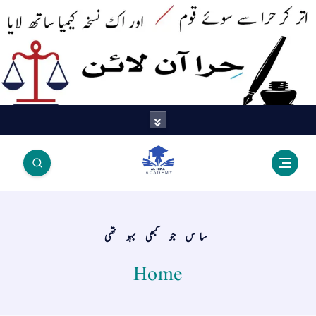
اتر کر حرا سے سوئے قوم آیا - اور
اک نسخہ کیمیا ساتھ لایا
ساس جو کبھی بہو تھی
Home