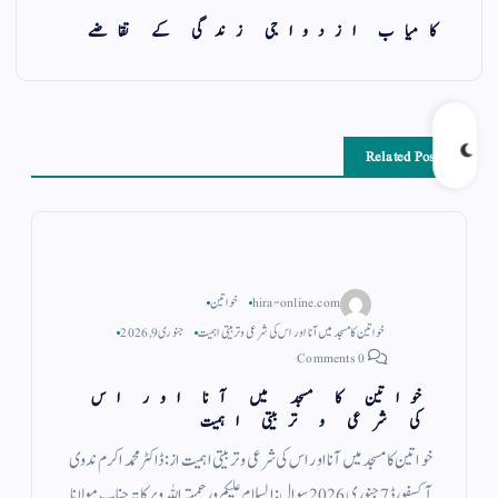
کامیاب ازدواجی زندگی کے تقاضے
Related Posts
hira-online.com
خواتین
خواتین کا مسجد میں آنا اور اس کی شرعی و تربیتی اہمیت
جنوری 9, 2026
0 Comments
خواتین کا مسجد میں آنا اور اس
کی شرعی و تربیتی اہمیت
خواتین کا مسجد میں آنا اور اس کی شرعی و تربیتی اہمیت از: ڈاكٹر محمد اكرم ندوى
آكسفورڈ7 جنورى 2026سوال:السلام علیکم ورحمتہ اللہ وبرکاتہ جناب مولانا