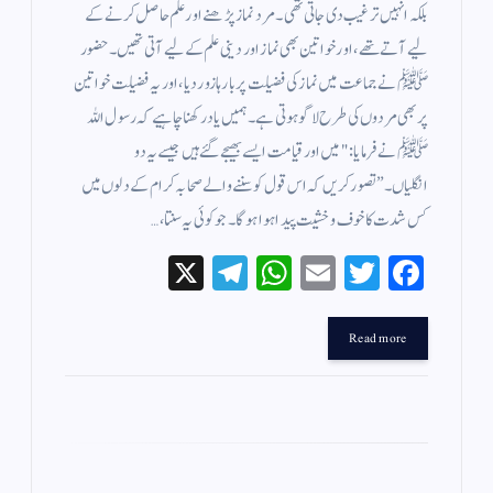
بلکہ انہیں ترغیب دی جاتی تھی۔ مرد نماز پڑھنے اور علم حاصل کرنے کے
لیے آتے تھے، اور خواتین بھی نماز اور دینی علم کے لیے آتی تھیں۔ حضور
ﷺ نے جماعت میں نماز کی فضیلت پر بارہا زور دیا، اور یہ فضیلت خواتین
پر بھی مردوں کی طرح لاگو ہوتی ہے۔ہمیں یاد رکھنا چاہیے کہ رسول اللہ
ﷺ نے فرمایا: "میں اور قیامت ایسے بھیجے گئے ہیں جیسے یہ دو
انگلیاں۔”تصور کریں کہ اس قول کو سننے والے صحابہ کرام کے دلوں میں
کس شدت کا خوف و خشیت پیدا ہوا ہوگا۔ جو کوئی یہ سنتا،…
X
Te
W
E
T
Fa
le
ha
m
wi
ce
gr
ts
ail
tte
bo
Read more
a
A
r
ok
m
pp