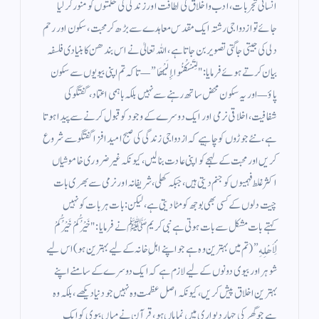
انسانی تجربات، ادب واخلاق کی لطافت اور زندگی کی حکمتوں کو منور کرلیا
جائے تو ازدواجی رشتہ ایک مقدس معاہدے سے بڑھ کر محبت، سکون اور رحم
دلی کی جیتی جاگتی تصویر بن جاتا ہے، اللہ تعالیٰ نے اس بندھن کا بنیادی فلسفہ
بیان کرتے ہوئے فرمایا: "لِتَسْكُنُوا إِلَيْهَا”—تاکہ تم اپنی بیویوں سے سکون
پاؤ—اور یہ سکون محض ساتھ رہنے سے نہیں بلکہ باہمی اعتماد، گفتگو کی
شفافیت، اخلاقی نرمی اور ایک دوسرے کے وجود کو قبول کرنے سے پیدا ہوتا
ہے، نئے جوڑوں کو چاہیے کہ ازدواجی زندگی کی صبح امید افزا گفتگو سے شروع
کریں اور محبت کے لہجے کو اپنی عادت بنا لیں، کیونکہ غیرضروری خاموشیاں
اکثر غلط فہمیوں کو جنم دیتی ہیں، جبکہ کھلی، شریفانہ اور نرمی سے بھری بات
چیت دلوں کے کسی بھی بوجھ کو مٹا دیتی ہے، لیکن:بات ہر بات کو نہیں
کہتےبات مشکل سے بات ہوتی ہے نبی کریم ﷺ نے فرمایا: "خَيْرُكُمْ خَيْرُكُمْ
لِأَهْلِهِ” (تم میں بہترین وہ ہے جو اپنے اہلِ خانہ کے لیے بہترین ہو) اس لیے
شوہر اور بیوی دونوں کے لیے لازم ہے کہ ایک دوسرے کے سامنے اپنے
بہترین اخلاق پیش کریں، کیونکہ اصل عظمت وہ نہیں جو دنیا دیکھے، بلکہ وہ
ہے جو گھر کی چہار دیواری میں نمایاں ہو، قرآن نے میاں بیوی کو ایک