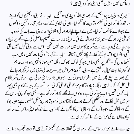
دعائیں نہیں دیتیں جتنی اپنی بہو کو دیتی ہیں؟
“ میری دو بیٹیاں پیدائش کے بعد ہی اللہ کو پیاری ہوگئیں – اہلیہ نے اپنی دو بھتیجیوں کو اپنے
ساتھ رکھ کر ان کی تعلیم و تربیت کا نظم کیا – ان کی شادی کے بعد وہ پھر تنہا رہ گئیں تو انھوں
نے بہو لانے کا فیصلہ کرلیا – میں نے اپنے چچا زاد بھائی اخلاق احمد ندوی سے بات کی تو وہ بہ
خوشی تیار ہوگئے – میری بہو صالحہ نے ایک دینی مدرسہ سے تعلیم حاصل کی ہے – گھر پر زیادہ
نہ رہ پانے کی وجہ سے اسے گھریلو کاموں میں مہارت نہیں تھی – اس سے روٹی گول نہیں بنتی
تھی ، انواع و اقسام کے کھانے پکانا نہیں آتا تھا – اہلیہ نے کہا : ” کوئی بات نہیں ، میں سب
سکھادوں گی – “ گھر پر کبھی ساس بہو کی نوک جھوک ، بلکہ من موٹاؤ نہیں ہوا – صالحہ ہم
لوگوں کا بہت خیال رکھتی ہے – اہلیہ مجموعۂ امراض ہیں – ریڑھ کی ہڈی میں فریکچر ہوجانے
کے بعد سے چلنے پھرنے میں دشواری ہوتی ہے – بہو ان کا سہارا بنی ہوئی ہے – دونوں گھر کا کام
مل جل کر کرتے ہیں ، بلکہ زیادہ تر کام بہو خوشی خوشی کرتی ہے – گھر کے باہر کے کام بھی پہلے
اہلیہ کرتی تھیں، اب بہو کرتی ہے ، دونوں نے مجھے آزاد کررکھا ہے – کبھی بہو کو اپنی ساس کے
سر میں تیل لگاتے اور کنگھی کرتے ہوئے دیکھتا ہوں تو سوچتا ہوں : مثل مشہور ہے : جیسا بوؤ
گے ویسا کاٹو گے ، جیسا کرو گے ویسا ہی اس کا پھل ملے گا – اہلیہ نے جو کچھ اپنی ساس کے ساتھ
کیا ویسا ہی ان کی بہو ان کے ساتھ کررہی ہے –
میرے سامنے بہو اور ساس کے درمیان تلخ تعلقات کے کیسز آتے ہیں تو بہت تعجّب ہوتا ہے