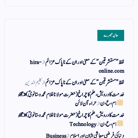
حالیہ تبصرے
لفظ ” مستشرقین ” کے معنی اور ان کے نا پاک عزائم
از
hira-
online.com
لفظ ” مستشرقین ” کے معنی اور ان کے نا پاک عزائم
از
کلیم الدین
خدمت کا درویش، علم کا چراغ(حضرت مولانا غلام محمد وستانویؒ)✍
: م ، ع ، ن
از
حراء آن لائن
خدمت کا درویش، علم کا چراغ(حضرت مولانا غلام محمد وستانویؒ)✍
: م ، ع ، ن
از
Technology
دنیا کی فرضی معاشی اڑان اور اسلام
از
Business