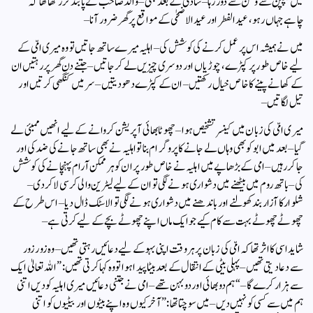
میں بچپن سے وطن سے دوٗر رہا – شادی کے بعد بھی – والد صاحب نے پابند کر رکھا تھا کہ
چاہے جہاں رہو ، عید الفطر اور عید الاضحٰی کے مواقع پر گھر ضرور آنا –
میں نے ہمیشہ اس پر عمل کرنے کی کوشش کی – اہلیہ میرے ساتھ جاتیں تو وہ میری امّی کے
لیے خاص طور پر کپڑے ، چوڑیاں اور دوسری چیزیں لے کر جاتیں – جتنے دن گھر پر رہتیں ان
کے کھانے پینے کا خاص خیال رکھتیں – ان کے کپڑے دھو دیتیں – سر میں کنگھی کرتیں اور
تیل لگاتیں –
میری امّی کی زبان میں کینسر تشخیص ہوا – چھوٹا بھائی آپریشن کروانے کے لیے انھیں ممبئی لے
گیا – بعد میں ابو کو بھی وہاں لے جانے کا پروگرام بنا تو اہلیہ نے بھی ساتھ جانے کی ضد کی اور
جاکر رہیں – امی کے بڑھاپے میں اہلیہ نے خاص طور پر ان کو ہر ممکن آرام پہنچانے کی کوشش
کی – باتھ روم میں بیٹھنے میں دشواری ہونے لگی تو ان کے لیے لیٹرین والی کرسی لاکر دی –
شلوار کا آزار بند کھولنے اور باندھنے میں دشواری ہونے لگی تو الاسٹک ڈال دیا – اس طرح کے
چھوٹے چھوٹے بہت سے کام کیے جو ایک ماں اپنے چھوٹے بچے کے لیے کرتی ہے –
شاید اسی کا اثر تھا کہ امّی کی زبان پر ہر وقت اپنی بہو کے لیے دعائیں رہتی تھیں – وہ زور زور
سے دعا دیتی تھیں – پہلی بیٹی کے انتقال کے بعد بیٹا پیدا ہوا تو وہ کہا کرتی تھیں : ” اللہ تعالیٰ ایک
سے ہزار کرے گا – “ ہم دو بھائی اور دو بہن تھے – امی نے جتنی دعائیں میری اہلیہ کو دیں اتنی
ہم میں سے کسی کو نہیں دیں – میں سوچتا تھا : ” آخر کیوں وہ اپنے بیٹوں اور بیٹیوں کو اتنی