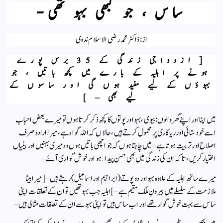
ساس ، جو کبھی بہو تھی-
از : ڈاکٹر محمد رضی الاسلام ندوی
[ ازدواجی زندگی کے 35 برس پورے
ہونے پر اہلیہ کے بارے میں کچھ باتیں ، جو
بہوؤں کے لیے مفید ہوں گی اور ساسوں کے
لیے بھی – ]
میں اپنا اور اپنے گھر والوں : بیوی ، بہو اور پوتوں کا کچھ ذکر کرتا ہوں تو میرے بعض احباب
اسے خود ستائی اور ریاکاری پر محمول کرتے ہیں ، حالاں کہ اللہ گواہ ہے ، میرا ارادہ صرف
اصلاح اور تربیت ہوتا ہے – میں چاہتا ہوں کہ جو اچھی باتیں ہوں وہ میری بہنیں اور بیٹیاں
اختیار کریں ، تاکہ ان کی زندگی میں بھی حسن پیدا .ہو اور خوش گواری آئے –
میرے ساتھ اہلیہ کے علاوہ بہو اور دو پوتے (ابراہیم اور اسماعیل) رہتے ہیں – [ میرا بیٹا
ملازمت کے سلسلے میں بیرونِ ملک مقیم ہے – ] اہلیہ جب بہو تھیں تو ان کے تعلقات اپنی
ساس سے بہت خوش گوار تھے اور اب ساس ہیں تو اپنی بہو سے ان کے تعلقات مثالی ہیں –