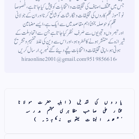
جس میں مختلف اصناف کی تخلیقات و انتخابات کو پیش کیا جاتا ہے ، خصوصاً
نوآموز قلم کاروں کی تخلیقات و نگارشات کو شائع کرنا اور ان کے جولانی
قلم کوحوصلہ بخشنا اہم مقاصد میں سے ایک ہے ، ایسے مضامین
اورتبصروں وتجزیوں سے صَرفِ نظر کیا جاتاہے جن سے اتحادِ ملت کے
شیرازہ کے منتشر ہونے کاخطرہ ہو ، اور اس سے دین کی غلط تفہیم وتشریح
ہوتی ہو، اپنی تخلیقات و انتخابات نیچے دیئے گئے نمبر پر ارسال کریں
، 9519856616 hiraonline2001@gmail.com
یادوں کی قندیل (اہلیہ حضرت مولانا
مختار علی صاحب مظاہری مہتمم مدرسہ
معھد البنات یعقوبیہ یکہتہ )