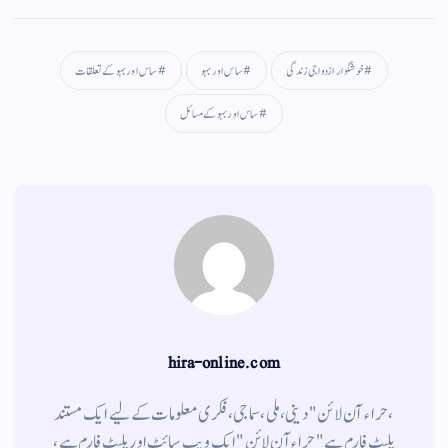
gr
ts
ail
tte
bo
a
A
r
ok
خوشگوار ازدواجی زندگی
ساس اور بہو
ساس اور بہو کے تعلقات
m
pp
ساس اور بہو کے مسائل
hira-online.com
،حراء آن لائن" دینی ، ملی ، سماجی ، فکری معلومات کے لیے ایک مستند
پلیٹ فارم ہے " حراء آن لائن " ایک ویب سائٹ اور پلیٹ فارم ہے ،