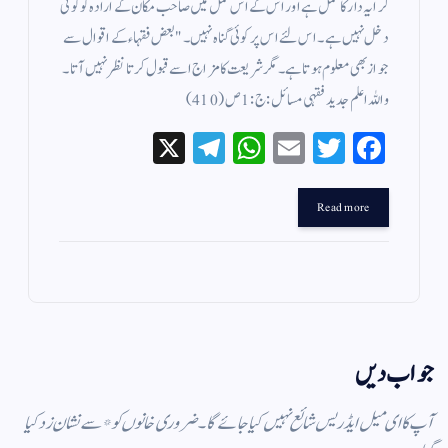
کرایہ دار کا عمل ہے اور اس کے اس عمل میں صاحب مکان کے ارادہ کو کوئی
دخل نہیں ہے ۔ اس لئے اس پر کوئی گناہ نہیں ۔ " بعض فقہاء کے اقوال سے
جواز بھی معلوم ہوتا ہے ۔ مگر شریعت کا مزاج اسے قبول کرتا نظر نہیں آتا ۔
واللہ اعلم جدید فقہی مسائل : ج : 1 ص ( 410 )
X
Te
W
E
T
Fa
le
ha
m
wi
ce
gr
ts
ail
tte
bo
Read more
a
A
r
ok
m
pp
جواب دیں
آپ کا ای میل ایڈریس شائع نہیں کیا جائے گا۔
ضروری خانوں کو
*
سے نشان زد کیا