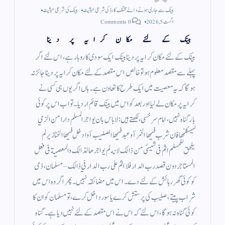
بینک سے جاری ہونے والے مختلف کارڈ کی شرعی حیثیت
بینک کی شرعی حیثیت
اگست 5, 2026
0 Comments
بینک کے لئے مکان کرایہ پر دینا
بینک کے لئے مکان کرایہ پر دینا بینک ایک سودی کاروبار ہے ، اس لئے اگر
پہلے سے مقصد معلوم ہو تو خالص اس مقصد کے لئے مکان کرایہ پر دینا جائز نہ
ہو گا کہ یہ معصیت میں ایک طرح کا تعاون ہے ۔ ہاں اگر یوں ہی کسی نے
کرایہ پر مکان لے لیا اور بعد کو اس میں بینک قائم ار دیا ۔ تو اب اس پر کوئی
بار گناہ نہیں ، امام سرخسی، لکھتے ہیں : لاباس بان يواجر المسلم دارا من الزمي
ليسكنها فان شرب فيها الخمر أو عبد فيها الصليب أوادخل فيها الخنازير لم
يلحق للمسلم اثم فى شيئى من ذالك لانه لم يواجرها لذالك والمعصية فى فعل
المستاجر دون قصد رب الدار فلا اثم على رب الدار في ذالك – مسلمان ، ذمی
کو کوئی گھر رہائش کے لئے دے ۔ اس میں مضائقہ نہیں ۔ پھر اگر وہ اس میں
شراب پیتے ، صلیب کی پرستش کرے یا سور داخل کرے ، تو مسلمان کو ان کا
کوئی گناہ نہ ہوگا، اس لئے کہ اس نے اس مقصد کے لئے نہیں دیا ہے ۔ گناہ