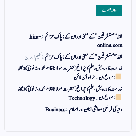
حالیہ تبصرے
لفظ ” مستشرقین ” کے معنی اور ان کے نا پاک عزائم
از
hira-
online.com
لفظ ” مستشرقین ” کے معنی اور ان کے نا پاک عزائم
از
کلیم الدین
خدمت کا درویش، علم کا چراغ(حضرت مولانا غلام محمد وستانویؒ)✍
: م ، ع ، ن
از
حراء آن لائن
خدمت کا درویش، علم کا چراغ(حضرت مولانا غلام محمد وستانویؒ)✍
: م ، ع ، ن
از
Technology
دنیا کی فرضی معاشی اڑان اور اسلام
از
Business