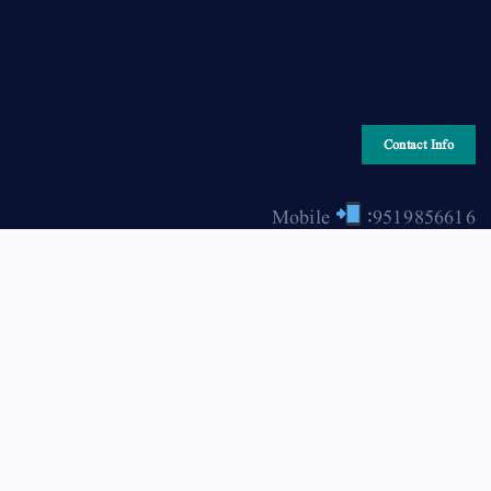
Contact Info
Mobile
:9519856616
Email
: hiraonline2001@gmail.com
Copyright © 2026 HIRA ONLINE / حرا آن لائن | Powered
by Asjad Hassan Nadwi [hira-online.com]