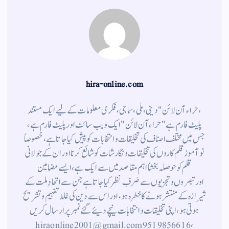
hira-online.com
،حراء آن لائن" دینی ، ملی ، سماجی ، فکری معلومات کے لیے ایک مستند
پلیٹ فارم ہے " حراء آن لائن " ایک ویب سائٹ اور پلیٹ فارم ہے ،
جس میں مختلف اصناف کی تخلیقات و انتخابات کو پیش کیا جاتا ہے ، خصوصاً
نوآموز قلم کاروں کی تخلیقات و نگارشات کو شائع کرنا اور ان کے جولانی
قلم کوحوصلہ بخشنا اہم مقاصد میں سے ایک ہے ، ایسے مضامین
اورتبصروں وتجزیوں سے صَرفِ نظر کیا جاتاہے جن سے اتحادِ ملت کے
شیرازہ کے منتشر ہونے کاخطرہ ہو ، اور اس سے دین کی غلط تفہیم وتشریح
ہوتی ہو، اپنی تخلیقات و انتخابات نیچے دیئے گئے نمبر پر ارسال کریں
، 9519856616 hiraonline2001@gmail.com