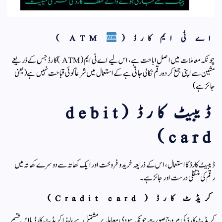
اے ٹی ایم کارڈ (
ATM )
چونکہ معاملات میں اصل اباحت ہے ، اس لیے اے ٹی ایم ( ATM ) کارڈ جس کے ذریعے
مشین سے اپنی جمع کردہ رقم نکالی جاتی ہے کے استعمال میں شرعاً کوئی قباحت نہیں ہے ( یعنی
جائز ہے)
ڈیبیٹ کارڈ (debit
card)
ڈیبیٹ کارڈ کا استعمال ، اس کے ذریعہ خرید و فروخت اور ایک کھاتہ سے دوسرے کھاتہ میں
رقم کی منتقلی درست اور جائز ہے۔
کریڈٹ کارڈ ( Cradit card)
کریڈٹ کارڈ کی مروج صورت چونکہ سودی معاملہ پر مشتمل ہے ، لہذا کریڈٹ کارڈ یا اس قسم