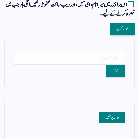
اس براؤزر میں میرا نام، ای میل، اور ویب سائٹ محفوظ رکھیں اگلی بار جب میں
تبصرہ کرنے کےلیے۔
حالیہ پوسٹیں