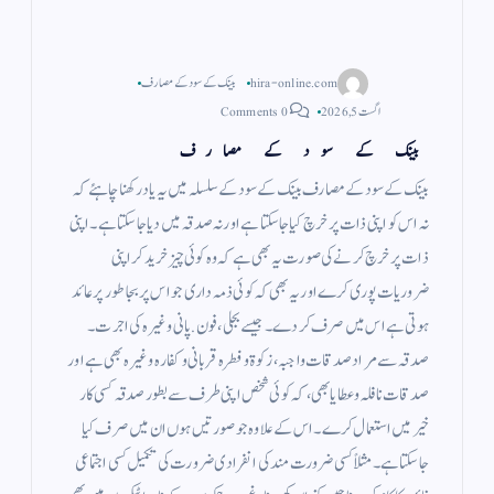
hira-online.com
بینک کے سود کے مصارف
اگست 5, 2026
0 Comments
بینک کے سود کے مصارف
بینک کے سود کے مصارف بینک کے سود کے سلسلہ میں یہ یاد رکھنا چاہئے کہ
نہ اس کو اپنی ذات پر خرچ کیا جاسکتا ہے اور نہ صدقہ میں دیا جا سکتا ہے ۔ اپنی
ذات پر خرچ کرنے کی صورت یہ بھی ہے کہ وہ کوئی چیز خرید کر اپنی
ضروریات پوری کرے اور یہ بھی کہ کوئی ذمہ داری جو اس پر بجا طور پر عائد
ہوتی ہے اس میں صرف کر دے ۔ جیسے بجلی ، فون . پانی وغیرہ کی اجرت ۔
صدقہ سے مراد صدقات واجبہ ، زکوة و فطرہ قربانی و کفارہ وغیرہ بھی ہے اور
صدقات نافلہ و عطایا بھی ، کہ کوئی شخص اپنی طرف سے بطور صدقہ کسی کار
خیر میں استعمال کرے ۔ اس کے علاوہ جو صورتیں ہوں ان میں صرف کیا
جاسکتا ہے ۔ مثلاً کسی ضرورت مند کی انفرادی ضرورت کی تکمیل کسی اجتماعی