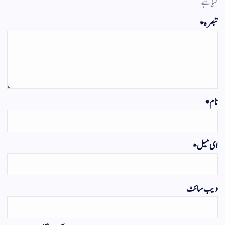
گیا ہے
تبصرہ
*
نام
*
ای میل
*
ویب‌ سائٹ