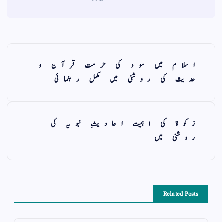
اسلام میں سود کی حرمت قرآن و
حدیث کی روشنی میں مکمل رہنمائی
زکوة کی اہمیت احادیثِ نبویہ کی
روشنی میں
Related Posts