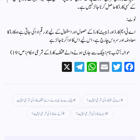
کے کسی کارڈ کا حاصل کرنا جائز نہیں ہے ۔
نوٹ :
اے ٹی ایم کارڈ اور ڈیبیٹ کارڈ کے حصول اور استعمال کے لیے جو رقم ادا کی جاتی ہے وہ کارڈ کا
معاوضہ اور سروس چارج ہے ، اس لیے اس کا ادا کرنا جائز ہے
حوالہ: کتاب نام : بینک سے جاری ہونے والے مختلف کارڈ کے شرعی احکام: ص : 19 )
X
Te
W
E
T
Fa
le
ha
m
wi
ce
gr
ts
ail
tte
bo
a
A
r
ok
اے ٹی ایم کارڈ کی شرعی حیثیت ؟
بینک سے جاری ہونے والے مختلف کارڈ کی شرعی حیثیت
m
pp
ڈیبیٹ کارڈ کی شرعی حیثیت ؟
کریڈٹ کارڈ کی شرعی حیثیت ؟