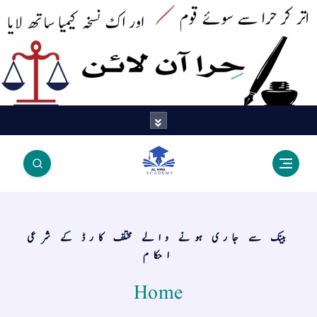
اتر کر حرا سے سوئے قوم آیا - اور
اک نسخہ کیمیا ساتھ لایا
بینک سے جاری ہونے والے مختلف کارڈ کے شرعی
احکام
Home