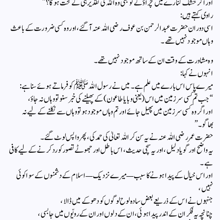
اور اگر خشک کنارے میں چَراؤ گے تو بھی وہ اللہ کی تقدیر ہی کے تحت ہوگا؟”
راوی کہتے ہیں:
اسی دوران حضرت عبد الرحمن بن عوف رضی اللہ عنہ آ گئے، اور وہ کسی ضرورت کے باعث
وہاں موجود نہیں تھے۔
وہ مشاورت کے وقت ان کے ساتھ موجود نہیں تھے۔
انہوں نے کہا:
میرے پاس اس بارے میں علم ہے۔ میں نے رسول اللہ ﷺ کو فرماتے ہوئے سنا ہے:
“جب تم کسی سرزمین میں اس (یعنی وبا یا طاعون) کے پھیلنے کی خبر سنو تو وہاں نہ جاؤ،
اور اگر وہ کسی سرزمین میں پھیل جائے اور تم وہاں موجود ہو تو وہاں سے نکلنے کے لیے نہ
بھاگو۔”
حضرت عمر رضی اللہ عنہ نے یہ سن کر اللہ تعالیٰ کی حمد کی، پھر واپس لوٹ گئے۔
یہ واضح اور گویا دلیل، اور یہ سچی حدیث، اس باطل اور جھوٹے تصور کو رد کرنے کے لیے کافی
ہے۔
اور اس خیال کے پیدا ہونے کا سبب—میرے نزدیک—اسلام کے دشمنوں کے سوا کوئی
نہیں،
جنہوں نے اس کے ذریعے بعض سادہ لوح لوگوں کو دھوکے میں ڈالا،
چنانچہ یہ فکر ان کے اندر پیدا ہوئی، ان کے دلوں اور ان کے رویّوں میں جا بسی،