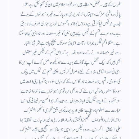
طرح کے ہیں ۔ بعض منصفانہ ہیں اور خود اسلام میں ان کی گنجائش ہے مثلا
پانی ، روشنی ، سڑک ، ہسپتال ، لائبریری اور پارک وغیرہ سہولتوں کے بدلے
بلدیہ جو ٹیکس لیا کرتی ہے وہ اس کا فائدہ محسوس طور پر ہماری طرف لوٹا دیتی
ہے ۔ دوسرے قسم کے ٹیکس ایسے ہیں جن کو غیر منصفانہ اور ناواجبی کہا جاسکتا
ہے ۔ مثلا انکم ٹیکس جو بسا اوقات اسی فی صد تک پہنچ جاتا ہے شرعی اعتبار
سے غیر منصفانہ ہونے کے علاوہ واقعہ ہے کہ اس قسم کے ٹیکس غیر معقول
بھی ہیں کہ ایک شخص اپنے گاڑھے پسینہ سے جو کچھ حاصل کرے آپ اس کا
اسی فی صد اجتماعی مفاد کے لئے وصول کر لیں۔ پہلی قسم کے ٹیکس میں بینک
کی سودی رقم دینا درست نہ ہو گا اس لئے کہ وہاں سود دینا گویا اپنی ذات میں
سود کا استعمال ہوگیا اس لئے کہ وہ بھی ان قومی سہولتوں سے فائدہ اٹھاتا ہے
اور فقہاء نے ایسے ٹیکس کی اجازت دی ہے جیسا کہ ابوالحسن مرغینانی کی اس
عبارت سے معلوم ہوتا ہے : فان اريد بها ما يكون بحق ككرى النهر المشترك
واجر الحارس والموظف لتجهيز الجيش وفداء الاسارى وغيرها جازت الكفالة بها
على الاتفاق – اگر اس سے وہ ٹیکس مراد ہیں جو جائز اور صحیح ہیں جیسے مشترک