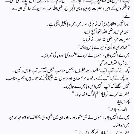
جب وہ سرغ نامی مقام پر پہنچے—جو حجاز سے متصل شام کے کنارے پر واقع ایک بستی تھی—
تو لشکروں کے امیر، حضرت ابو عبیدہ بن الجراح رضی اللہ عنہ اور ان کے ساتھی ان سے
ملے،
اور انہیں اطلاع دی کہ شام کی سرزمین میں وبا پھیل چکی ہے۔
ابن عباس رضی اللہ عنہما کہتے ہیں:
حضرت عمر رضی اللہ عنہ نے فرمایا:
“مہاجرینِ اولین کو میرے پاس بلاؤ۔”
میں نے انہیں بلایا، انہوں نے ان سے مشورہ کیا اور وبا کی خبر دی۔
ان میں اختلاف ہو گیا:
کچھ نے کہا: آپ ایک مقصد سے نکلے ہیں، ہمیں مناسب نہیں لگتا کہ آپ واپس لوٹیں۔
اور کچھ نے کہا: آپ کے ساتھ عام مسلمان اور رسول اللہ ﷺ کے صحابہ ہیں، ہم یہ مناسب
نہیں سمجھتے کہ آپ انہیں اس وبا میں لے جائیں۔
حضرت عمر نے فرمایا: “تم لوگ اٹھ جاؤ۔”
پھر فرمایا:
“انصار کو بلاؤ۔”
میں نے انہیں بلایا، انہوں نے بھی مشورہ دیا، اور ان میں بھی وہی اختلاف ہوا جو مہاجرین
میں ہوا تھا۔
حضرت عمر نے فرمایا: “تم بھی اٹھ جاؤ۔”