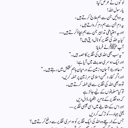
لوگوں نے عرض کیا:
یا رسول اللہ!
یہ دوائیں جن سے ہم علاج کرتے ہیں،
یہ دم جن سے ہم دم کرواتے ہیں،
اور یہ احتیاطی تدابیر جن سے ہم بچاؤ کرتے ہیں—
کیا یہ اللہ کی تقدیر کو ٹال دیتی ہیں؟
آپ ﷺ نے فرمایا:
“یہ سب بھی اللہ ہی کی تقدیر کا حصہ ہیں۔”
اور ایک دوسری حدیث میں آیا ہے:
“دعا اور بلا آسمان و زمین کے درمیان باہم کشمکش میں رہتے ہیں۔”
اور اگر کفار دشمن اسلامی سرزمین پر حملہ کریں،
تو وہ بھی اللہ کی تقدیر سے ہی حملہ کرتے ہیں۔
تو کیا مسلمانوں کے لیے جائز ہے
کہ وہ تقدیر کے نام پر ہتھیار ڈال دیں
اور اس کے مقابلے میں اسی جیسی تقدیر—
یعنی جہاد—کو ترک کر دیں
جس کے ذریعے وہ اللہ کی ایک تقدیر کو دوسری تقدیر سے دفع کرتے ہیں؟