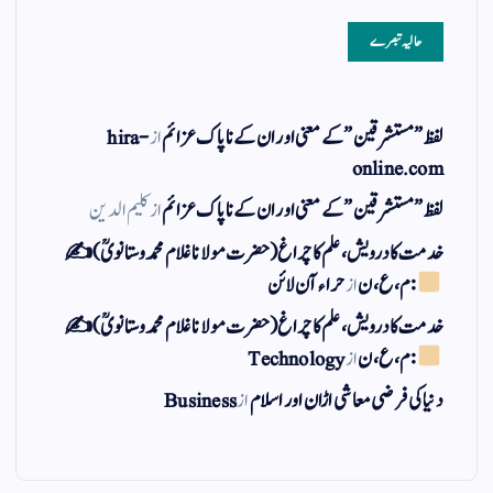
حالیہ تبصرے
لفظ ” مستشرقین ” کے معنی اور ان کے نا پاک عزائم
از
hira-
online.com
لفظ ” مستشرقین ” کے معنی اور ان کے نا پاک عزائم
از
کلیم الدین
خدمت کا درویش، علم کا چراغ(حضرت مولانا غلام محمد وستانویؒ)✍
: م ، ع ، ن
از
حراء آن لائن
خدمت کا درویش، علم کا چراغ(حضرت مولانا غلام محمد وستانویؒ)✍
: م ، ع ، ن
از
Technology
دنیا کی فرضی معاشی اڑان اور اسلام
از
Business