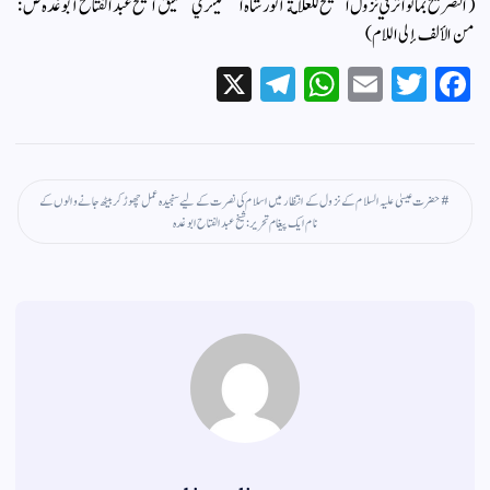
( التصريح بما تواتر في نزول المسيح للعلامة أنور شاه الكشميري تحقيق الشيخ عبد الفتاح أبوغده ص :
من الألف إلى اللام)
X
Te
W
E
T
Fa
le
ha
m
wi
ce
gr
ts
ail
tte
bo
a
A
r
ok
حضرت عیسیٰ علیہ السلام کے نزول کے انتظار میں اسلام کی نصرت کے لیے سنجیدہ عمل چھوڑ کربیٹھ جانے والوں کے
m
pp
نام ایک پیغام تحریر : شیخ عبدالفتاح ابو غدہ