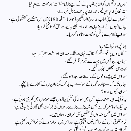
اور یوں دشمنوں کو ان پر غلبہ پانے کے لیے بڑی مشقت اور محنت سے بچا لیا۔
اللہ تعالیٰ امام ابنِ قیم رحمہ اللہ پر رحمت نازل فرمائے،
انہوں نے اپنی کتاب مدارج السالکین (جلد 1، صفحہ 198) میں اس مسئلے پر گفتگو کی ہے،
جہاں انہوں نے اپنے نہایت عمدہ اور بلیغ بیان سے حق کو واضح کر دیا،
اور اپنے کلام سے باطل کو نیست و نابود کر دیا۔
چنانچہ وہ فرماتے ہیں:
“تقدیروں پر غور و فکر کرنا ایک نہایت تنگ میدان اور سخت معرکہ ہے،
ایسا میدان جس میں بہت سے قدم پھسل گئے،
بہت سی سمجھیں بھٹک گئیں،
اور اس میں چلنے والوں کے راستے جدا جدا ہو گئے،
یہاں تک کہ—چند لوگوں کے سوا—سب ہلاکت کی وادیوں کے کنارے جا پہنچے۔
اور ایسا کیوں نہ ہو؟
یہ تو ایک ایسا سمندر ہے جس میں سوار کی کشتی پہاڑوں جیسے موجوں میں گھری ہوتی ہے،
یہ ایک ایسا معرکہ ہے جس میں بڑے بڑے بہادروں کی جرأت بھی چھوٹی پڑ جاتی ہے،
اور اس میں عقل مندوں کی عقلیں بھی حیران رہ جاتی ہیں۔
تمام مخلوق اس کے ساحل تک پہنچتی ہے اور اس میں سوار ہونے کی خواہش رکھتی ہے،
مگر ان میں سے نجات صرف انہی کو ملتی ہے