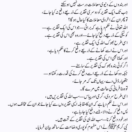
اور بندوں کے دنیوی معاملات درست نہیں ہو سکتے
جب تک ایک تقدیر کو دوسری تقدیر کے ذریعے دفع نہ کیا جائے،
تو پھر ان کے اخروی معاملات کا کیا حال ہوگا؟
اللہ تعالیٰ نے حکم دیا ہے کہ برائی—جو اس کی ایک تقدیر ہے—
کو نیکی کے ذریعے دفع کیا جائے—اور وہ بھی اس کی تقدیر ہے۔
اسی طرح بھوک اللہ کی ایک تقدیر ہے،
اور اس نے اسے کھانے کے ذریعے دفع کرنے کا حکم دیا ہے،
اور کھانا بھی اس کی تقدیر ہے۔
اگر کوئی بندہ بھوک کی تقدیر کے سامنے—
جبکہ وہ کھانے کے ذریعے اسے دفع کرنے کی قدرت رکھتا ہو—
ہتھیار ڈال دے، یہاں تک کہ مر جائے،
تو وہ نافرمانی کی حالت میں مرے گا۔
اسی طرح سردی، گرمی اور پیاس—سب اللہ کی تقدیریں ہیں،
اور اس نے حکم دیا ہے کہ ان کا مقابلہ ایسی تقدیروں سے کیا جائے جو ان کے مخالف ہوں۔
پس دفع کرنے والا، جسے دفع کیا جا رہا ہے،
اور خود دفع کرنا—سب اللہ ہی کی تقدیر کے تحت ہیں۔
نبی کریم ﷺ نے اس مفہوم کو پوری وضاحت کے ساتھ بیان فرمایا۔