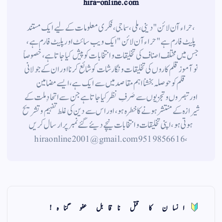
hira-online.com
،حراء آن لائن" دینی ، ملی ، سماجی ، فکری معلومات کے لیے ایک مستند
پلیٹ فارم ہے " حراء آن لائن " ایک ویب سائٹ اور پلیٹ فارم ہے ،
جس میں مختلف اصناف کی تخلیقات و انتخابات کو پیش کیا جاتا ہے ، خصوصاً
نوآموز قلم کاروں کی تخلیقات و نگارشات کو شائع کرنا اور ان کے جولانی
قلم کوحوصلہ بخشنا اہم مقاصد میں سے ایک ہے ، ایسے مضامین
اورتبصروں وتجزیوں سے صَرفِ نظر کیا جاتاہے جن سے اتحادِ ملت کے
شیرازہ کے منتشر ہونے کاخطرہ ہو ، اور اس سے دین کی غلط تفہیم وتشریح
ہوتی ہو، اپنی تخلیقات و انتخابات نیچے دیئے گئے نمبر پر ارسال کریں
، 9519856616 hiraonline2001@gmail.com
انسان كا قتل ناقابل عفو گناه!