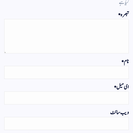
گیا ہے
تبصرہ
*
نام
*
ای میل
*
ویب‌ سائٹ