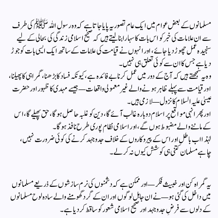
مسلمانوں کے بعض عوام میں ایک عام تصور یہ پایا جاتا ہے کہ وہ رسول اللہ ﷺ کی طرف
سے ان علامات کی خبر کو اس بات کا سہارا بنا لیتے ہیں کہ صحیح اسلامی زندگی کی بحالی کے لیے
سنجیدہ عمل چھوڑ دیا جائے، اور انہوں نے قیامت کی علامات کے ساتھ ایک ایسی بات کو جوڑ
دیا ہے جس کا ان سے کوئی تعلق ہی نہیں۔
وہ یہ سمجھتے ہیں کہ آج کے دور میں عمل کرنا بے فائدہ ہے، کیونکہ فساد کا بڑھنا، گمراہی کا پھیلنا،
اور قیامت سے پہلے ظاہر ہونے والے غیر معمولی واقعات—جیسے مہدی کا ظہور اور حضرت
عیسیٰ علیہ السلام کا نزول—لازمی ہیں۔
اور پھر انہی مواقع پر اسلام دوبارہ غالب آئے گا، دین کو غلبہ حاصل ہوگا، حق پھیلے گا، اس
کے ماننے والے مضبوط ہوں گے، اور اسلامی نظام پوری طرح نافذ ہوگا۔
لہٰذا اب باطل اور اس کے پیروکاروں کے خلاف جدوجہد کرنے کی کوئی ضرورت نہیں،
چاہے مسلمان کتنی ہی کوشش کیوں نہ کر لے۔
یہ گمراہ کن اور خبیث فکر—اور ممکن ہے کہ دشمنوں کی نرم سازشوں کے ذریعے مسلمانوں
میں داخل کی گئی ہو—نے ان جاہل لوگوں اور ان کے گرد گھومنے والے سادہ لوح مسلمانوں
کے دلوں سے فرضِ جدوجہد اور صحیح اسلامی شعور کو ساقط کر دیا ہے۔