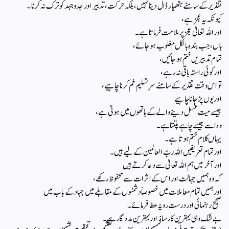
تقدیر کے سامنے ہتھیار ڈال دینا نہیں، بلکہ حرکت، تدبیر اور جدوجہد کو ترک نہ کرنا۔
کیونکہ یہ عجز ہے،
اور اللہ تعالیٰ عجز پر ملامت فرماتا ہے۔
ہاں، جب بندہ بالکل مغلوب ہو جائے،
تمام تدبیریں ختم ہو جائیں،
اور کوئی راستہ باقی نہ رہے،
تو اس وقت تقدیر کے سامنے سرِ تسلیم خم کرنا چاہیے،
اور یوں پڑ جانا چاہیے
جیسے میت غسل دینے والے کے ہاتھوں میں ہوتی ہے،
وہ اسے جیسے چاہے پلٹتا ہے۔
یہاں کلام ختم ہوتا ہے۔
اور تمام تعریفیں اللہ ربّ العالمین کے لیے ہیں۔
اور آخر میں ہم اللہ تعالیٰ سے دعا کرتے ہیں
کہ وہ ہمیں جہالت اور اس کے اثرات سے محفوظ رکھے،
اور ہمیں تمام معاملات میں خصوصاً دشمنوں کے مقابلے میں جہاد کے باب میں
صحیح رہنمائی اور درست رویّہ عطا فرمائے۔
بے شک وہی بہترین کارساز اور بہترین مددگار ہے۔