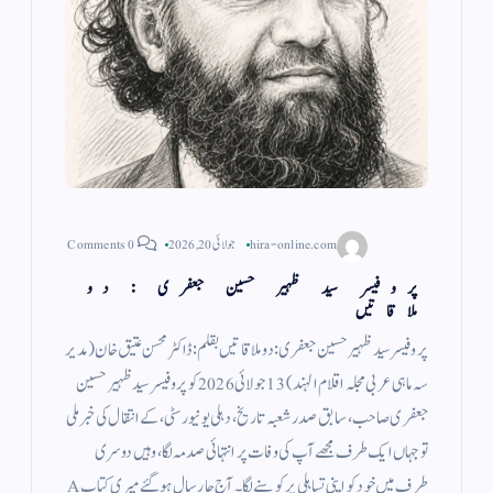
hira-online.com
جولائی 20, 2026
0 Comments
پروفیسر سید ظہیر حسین جعفری : دو
ملاقاتیں
پروفیسر سید ظہیر حسین جعفری: دو ملاقاتیں بقلم: ڈاکٹر محسن عتیق خان (مدیر
سہ ماہی عربی مجلہ اقلام الہند) 13 جولائی 2026 کو پروفیسر سید ظہیر حسین
جعفری صاحب، سابق صدر شعبہ تاریخ، دہلی یونیورسٹی، کے انتقال کی خبر ملی
تو جہاں ایک طرف مجھے آپ کی وفات پر انتہائی صدمہ لگا، وہیں دوسری
طرف میں خود کو اپنی تساہلی پر کوسنے لگا۔ آج چار سال ہو گئے میری کتاب A