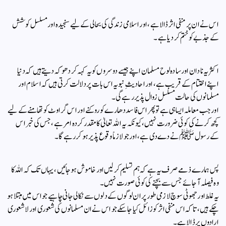
اس نے ان پر منفی اثر ڈالا ہے، اور اسلامی زندگی کی بحالی کے لیے سنجیدہ اور مسلسل کوشش
کے جذبے کو ختم کر دیا ہے۔
اکثر یہ نادان اور سادہ لوح مسلمان اپنے جیسے دوسروں کو یہ کہہ کر دھوکہ دیتے ہیں کہ دنیا
اپنے اختتام کے قریب ہے، اور احادیثِ نبویہ اس بات پر دلالت کرتی ہیں کہ اسلام اور
مسلمانوں کی حالت مسلسل زوال پذیر رہے گی۔
اور جب معاملہ ایسا ہی ہے تو پھر اس فاسد دھارے کو روکنے اور اس گراوٹ کو تھامنے کے لیے
کچھ کرنے کی کوئی ضرورت نہیں، کیونکہ یہ اللہ تعالیٰ کا مقدر کردہ امر ہے، جس کی خبر اس
کے رسول ﷺ نے دے دی ہے، اور جو لازماً وقوع پذیر ہو کر رہے گا۔
پس ہمارے ذمے صرف یہ ہے کہ ہم تسلیم کر لیں اور خاموش ہو جائیں، یہاں تک کہ اللہ کا
وہ فیصلہ آ جائے جس سے بچنے کی کوئی صورت نہیں۔
یہ غلط اور جھوٹی سوچ لازمی طور پر ان لوگوں کے دلوں سے نکالی جانی چاہیے جو اس میں مبتلا ہو
چکے ہیں، تاکہ اس منفی اثر کو زائل کیا جا سکے جو اس نے ان مسلمانوں کی شعوری اور لاشعوری
ارادوں پر ڈالا ہے۔