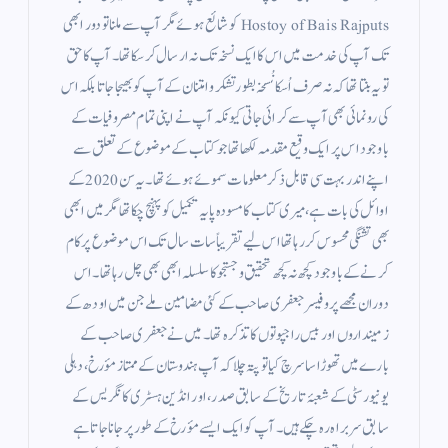
Hostoy of Bais Rajputs کو شائع ہوئے مگر آپ سے ملنا تو دور ابھی
تک آپ کی خدمت میں اس کا ایک نسخہ تک نہ ارسال کر سکا تھا۔ آپ کا حق
تو یہ بنتا تھا کہ نہ صرف اُسکا نُسخہ بطور تشکر و امتنان کے آپ کو بھیجا جاتا بلکہ اس
کی رونمائی بھی آپ سے کرائی جاتی کیونکہ آپ نے اپنی تمام مصروفیات کے
باوجود اس پر ایک وقیع مقدمہ لکھا تھا جو کتاب کے موضوع کے تعلق سے
اپنے اندر بہت سی قابل ذکر معلومات سموئے ہوئے تھا۔ یہ سن 2020 کے
اوائل کی بات ہے، میری کتاب کا مسودہ پایہ تکمیل کو پہنچ چکا تھا مگر میں ابھی
بھی تشنگی محسوس کر رہا تھا اس لیے تقریباً سات سال تک اس موضوع پر کام
کرنے کے باوجود کچھ نہ کچھ تحقیق و جستجو کا سلسلہ ابھی بھی چل رہا تھا۔ اس
دوران مجھے پروفیسر جعفری صاحب کے کئی مضامين ملے جن میں اودھ کے
زمینداروں اور بیس راجپوتوں کا تذکرہ تھا۔ میں نے جعفری صاحب کے
بارے میں تھوڑا سا سرچ کیا تو پتہ چلا کہ آپ ہندوستان کے ممتاز مؤرخ، دہلی
یونیورسٹی کے شعبۂ تاریخ کے سابق صدر، اور انڈین ہسٹری کانگریس کے
سابق سربراہ رہ چکے ہیں۔ آپ کو ایک ایسے مؤرخ کے طور پر جانا جاتا ہے