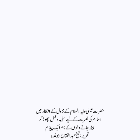
حضرت عیسیٰ علیہ السلام کے نزول کے انتظار میں
اسلام کی نصرت کے لیے سنجیدہ عمل چھوڑ کر
بیٹھ جانے والوں کے نام ایک پیغام
تحریر : شیخ عبدالفتاح ابو غدہ