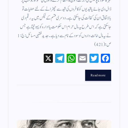
نہر کا کھودنا پولیس کی اجرت ، فوج کا انتظام کرنے والوں کی تنخواہ جو سب پر
ڈال دی جائے یا قیدیوں کو کافروں کی قید سے چھڑانے کے لئے عطیات تو
بالاتفاق ان کی کفالت کی جا سکتی ہے ۔ دوسری قسم کے ٹیکس میں یہ رقم دی
جاسکتی ہے کہ اس طرح یہ مال حرام اس حکومت یا ادارہ کو پہونچتا ہے جس
نے یہ مال امانت داروں کو سود کے نام سے دیا ہے ۔ جدید فقہی مسائل : ج : 1
ص: (421 )
X
Te
W
E
T
Fa
le
ha
m
wi
ce
gr
ts
ail
tte
bo
Read more
a
A
r
ok
m
pp