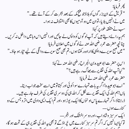
پھر فرمایا:
“قریش کے ان بزرگوں کو بلاؤ جو فتحِ مکہ کے بعد ہجرت کر کے آئے تھے۔”
میں نے انہیں بلایا، تو ان میں دو آدمیوں کا بھی اختلاف نہ ہوا۔
سب نے متفقہ طور پر کہا:
ہم یہ رائے دیتے ہیں کہ آپ لوگوں کو واپس لے جائیں اور انہیں اس وبا میں داخل نہ کریں۔
چنانچہ حضرت عمر رضی اللہ عنہ نے لوگوں میں اعلان فرمایا:
“میں صبح سویرے واپسی کا ارادہ رکھتا ہوں، تم بھی صبح سویرے روانگی کے لیے تیار ہو جاؤ۔”
اس پر حضرت ابو عبیدہ بن الجراح رضی اللہ عنہ نے کہا:
“کیا آپ اللہ کی تقدیر سے بھاگ رہے ہیں؟”
حضرت عمر رضی اللہ عنہ نے فرمایا:
“اے ابو عبیدہ! اگر یہ بات تمہارے سوا کوئی اور کہتا تو میں اسے سخت جواب دیتا۔
ہاں! ہم اللہ کی ایک تقدیر سے نکل کر اللہ ہی کی دوسری تقدیر کی طرف جا رہے ہیں۔
ذرا بتاؤ، اگر تمہارے پاس اونٹوں کا ایک ریوڑ ہو، اور تم ایک ایسی وادی میں اترو جس کے دو
کنارے ہوں—
ایک سرسبز و شاداب، اور دوسرا خشک اور بنجر—
تو کیا ایسا نہیں کہ اگر تم سرسبز کنارے میں چَراؤ گے تو بھی یہ اللہ کی تقدیر ہی کے تحت ہوگا،