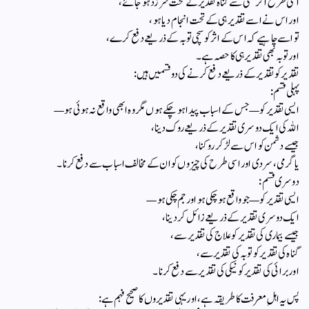
اسی طرح اگر کسی سے گناہ تقدیر کے تحت سرزد ہو جائے،
اور اس نے اسے تقدیر ہی کے تحت انجام دیا ہو،
تو اسے چاہیے کہ اس کے اثر کو سچی توبہ کے ذریعے دفع کرے،
اور توبہ بھی تقدیر ہی کا حصہ ہے۔
تقدیر کو تقدیر کے ذریعے دفع کرنے کی دو قسمیں ہیں:
پہلی قسم:
ایسی تقدیر کو—جس کے اسباب پیدا ہو چکے ہوں مگر وہ ابھی واقع نہ ہوئی ہو—
اللہ کی ایک دوسری تقدیر کے ذریعے روک دینا،
جیسے دشمن کو اس سے لڑ کر روکنا،
یا گرمی، سردی اور اسی طرح کی چیزوں کو ان کے مخالف اسباب سے دفع کرنا۔
دوسری قسم:
ایسی تقدیر کو—جو واقع ہو چکی ہو اور جم چکی ہو—
ایک دوسری تقدیر کے ذریعے زائل کر دینا،
جیسے بیماری کی تقدیر کو علاج کی تقدیر سے،
گناہ کی تقدیر کو توبہ کی تقدیر سے،
اور برائی کی تقدیر کو نیکی کی تقدیر سے دفع کرنا۔
پس یہ اہلِ معرفت کا طریقہ ہے، اور یہی تقدیروں کا صحیح فہم ہے: