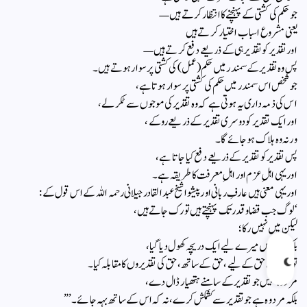
جو حکم کی کشتی کے پہنچنے کا انتظار کرتے ہیں—
یعنی مشروع اسباب اختیار کرتے ہیں
اور تقدیر کو تقدیر ہی کے ذریعے دفع کرتے ہیں—
پس وہ تقدیر کے سمندر میں حکم (عمل) کی کشتی پر سوار ہوتے ہیں۔
جو شخص اس سمندر میں حکم کی کشتی پر سوار ہوتا ہے،
اس کی ذمہ داری یہ ہوتی ہے کہ وہ تقدیر کی موجوں سے ٹکر لے،
اور ایک تقدیر کو دوسری تقدیر کے ذریعے روکے،
ورنہ وہ ہلاک ہو جائے گا۔
پس تقدیر کو تقدیر کے ذریعے دفع کیا جاتا ہے،
اور یہی اہلِ عزم اور اہلِ معرفت کا طریقہ ہے۔
اور یہی معنی ہیں عارفِ ربانی اور پیشوا شیخ عبدالقادر جیلانی رحمہ اللہ کے اس قول کے:
‘لوگ جب قضا و قدر تک پہنچتے ہیں تو رک جاتے ہیں،
لیکن میں نہیں رکا؛
بلکہ اس میں میرے لیے ایک دریچہ کھول دیا گیا،
تو میں نے حق کے لیے، حق کے ساتھ، حق کی تقدیروں کا مقابلہ کیا۔
مرد وہ نہیں جو تقدیر کے سامنے ہتھیار ڈال دے،
بلکہ مرد وہ ہے جو تقدیر سے کشمکش کرے، نہ کہ اس کے ساتھ بہہ جائے۔’”