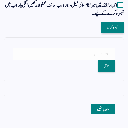
اس براؤزر میں میرا نام، ای میل، اور ویب سائٹ محفوظ رکھیں اگلی بار جب میں
تبصرہ کرنے کےلیے۔
حالیہ پوسٹیں