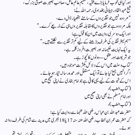
اور کیا ہی خوب فرمایا بڑے فقیہ، عظیم عالمِ عامل، صاحبِ بصیرت صوفی بزرگ،
شیخ عبدالقادر جیلانی بغدادی رحمہ اللہ نے:
“مرد وہ نہیں جو تقدیروں کے سامنے ہتھیار ڈال دے،
بلکہ مرد وہ ہے جو تقدیروں کا مقابلہ تقدیروں ہی کے ذریعے کرے۔”
اور ایک دوسری روایت میں ان کا قول ہے:
“ہم بہتر تقدیر کی طرف بڑھنے کے لیے کم تر تقدیر سے نکلتے ہیں۔”
یہ ایک نہایت حکیمانہ اور بصیرت افروز کلمہ ہے،
جو شریعت اور عقل—دونوں کا نچوڑ ہے۔
کتاب و سنت میں اس کے دلائل بکثرت موجود ہیں،
اگر انہیں جمع کیا جائے تو ایک مستقل اور عمدہ رسالہ تیار ہو جائے۔
اس کے ثبوت کے لیے یہی کافی ہے جو امام بخاری نے اپنی صحیح میں
(کتاب الطب)،
اور امام مسلم نے بھی اپنی صحیح میں
(کتاب الطب)،
حضرت عبداللہ بن عباس رضی اللہ عنہما سے روایت کیا ہے:
کہ حضرت عمر بن خطاب رضی اللہ عنہ سنہ 17 یا 18 ہجری میں مدینہ سے شام کی طرف روانہ
ہوئے۔