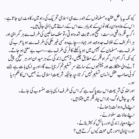
کیونکہ یہ باطل عقیدہ مسلمانوں کے اندر سے ہی اسلامی تحریک کی راہ میں رکاوٹ بن جاتا ہے،
اس کے علاوہ ان رکاوٹوں کے جو باہر سے اس کے راستے میں ڈالی جاتی ہیں۔
اگر یہ فکر واقعی درست، صحیح اور ثابت شدہ ہوتی، تو سلف صالحین کی طرف سے ہر گمراہی اور
ہر انحراف کے خلاف جدوجہد اور جہاد—چاہے وہ کسی غیر ملکی کی طرف سے ہو یا عرب کی
طرف سے، مسلمان کے بھیس میں ہو یا کھلے کافر کی طرف سے—سب بے معنی ہو جاتے۔
کیونکہ اگر ہم اس گمراہ فکر کے مطابق چلیں، تو ہمیں زندگی کے ہر میدان اور ہر سطح پر پیش
آنے والی مشکلات اور چیلنجوں کے سامنے سرِ تسلیم خم کرنا پڑے گا، اور یہ ایسی بات ہے جسے
کوئی صاحبِ عقل انسان تسلیم نہیں کرتا، چہ جائیکہ شریعتِ اسلامی نے ہمیں اس کا حکم دیا
ہو۔
اور اللہ کی شریعت اس سے پاک ہے کہ اس کی طرف ایسی بات منسوب کی جائے۔
پھر یہ جاہل لوگ، جو اس بیمار فکر میں مبتلا ہیں،
اپنے مال و دولت بڑھانے،
اپنے حالات سنوارنے،
اپنے معیارِ زندگی اور رہائش کو بہتر بنانے،
اور دنیاوی امور میں محنت کیوں کرتے ہیں؟