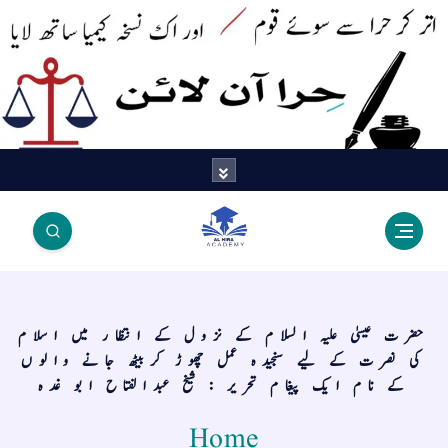
اتر کر حرا سے سوئے قوم آیا - اور
اک نسخہ کیمیا ساتھ لایا
حضرت عیسیٰ علیہ السلام کے نزول کے انتظار میں اسلام
کی نصرت کے لیے سنجیدہ عمل چھوڑ کربیٹھ جانے والوں
کے نام ایک پیغام تحریر : شیخ عبدالفتاح ابو غدہ
Home