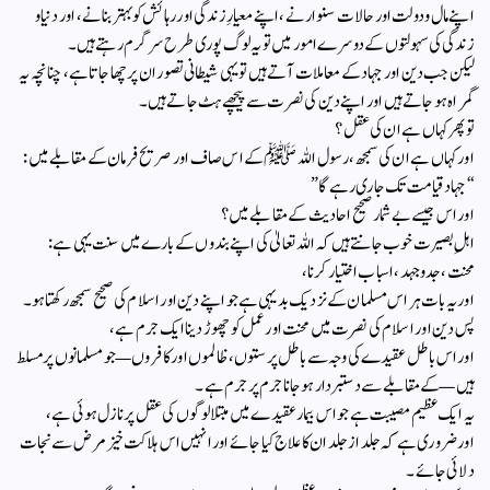
اپنے مال و دولت اور حالات سنوارنے، اپنے معیارِ زندگی اور رہائش کو بہتر بنانے، اور دنیا و
زندگی کی سہولتوں کے دوسرے امور میں تو یہ لوگ پوری طرح سرگرم رہتے ہیں۔
لیکن جب دین اور جہاد کے معاملات آتے ہیں تو یہی شیطانی تصور ان پر چھا جاتا ہے، چنانچہ یہ
گمراہ ہو جاتے ہیں اور اپنے دین کی نصرت سے پیچھے ہٹ جاتے ہیں۔
تو پھر کہاں ہے ان کی عقل؟
اور کہاں ہے ان کی سمجھ، رسول اللہ ﷺ کے اس صاف اور صریح فرمان کے مقابلے میں:
“جہاد قیامت تک جاری رہے گا”
اور اس جیسے بے شمار صحیح احادیث کے مقابلے میں؟
اہلِ بصیرت خوب جانتے ہیں کہ اللہ تعالیٰ کی اپنے بندوں کے بارے میں سنت یہی ہے:
محنت، جدوجہد، اسباب اختیار کرنا،
اور یہ بات ہر اس مسلمان کے نزدیک بدیہی ہے جو اپنے دین اور اسلام کی صحیح سمجھ رکھتا ہو۔
پس دین اور اسلام کی نصرت میں محنت اور عمل کو چھوڑ دینا ایک جرم ہے،
اور اس باطل عقیدے کی وجہ سے باطل پرستوں، ظالموں اور کافروں—جو مسلمانوں پر مسلط
ہیں—کے مقابلے سے دستبردار ہو جانا جرم پر جرم ہے۔
یہ ایک عظیم مصیبت ہے جو اس بیمار عقیدے میں مبتلا لوگوں کی عقل پر نازل ہوئی ہے،
اور ضروری ہے کہ جلد از جلد ان کا علاج کیا جائے اور انہیں اس ہلاکت خیز مرض سے نجات
دلائی جائے۔