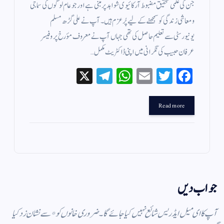
جن کی علمی تحقیق مضبوط آرکائیوی شواہد پر مبنی ہے اور جو عام لوگوں کی سماجی
و معاشی زندگی کو سمجھنے کے لیے پُرعزم ہیں۔ آپ نے علی گڑھ مسلم
یونیورسٹی سے تعلیم حاصل کی تھی جہاں آپ نے معروف مؤرخ پروفیسر
عرفان حبیب کی نگرانی میں اپنی ڈاکٹریٹ مکمل…
X
Te
W
E
T
Fa
le
ha
m
wi
ce
gr
ts
ail
tte
bo
Read more
a
A
r
ok
m
pp
جواب دیں
آپ کا ای میل ایڈریس شائع نہیں کیا جائے گا۔
ضروری خانوں کو
*
سے نشان زد کیا