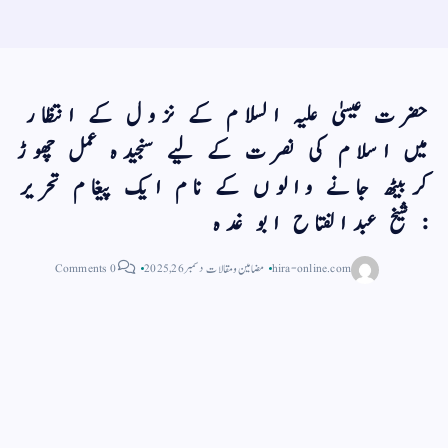
حضرت عیسیٰ علیہ السلام کے نزول کے انتظار
میں اسلام کی نصرت کے لیے سنجیدہ عمل چھوڑ
کربیٹھ جانے والوں کے نام ایک پیغام تحریر
: شیخ عبدالفتاح ابو غدہ
hira-online.com
مضامین و مقالات
دسمبر 26, 2025
0 Comments