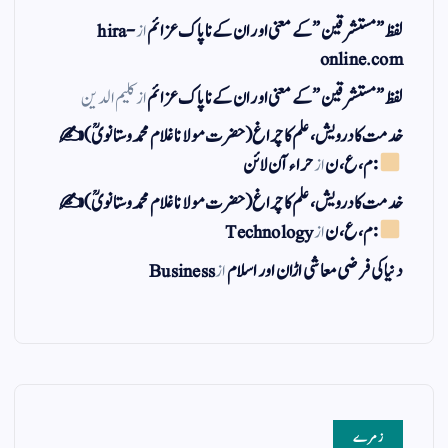
لفظ ” مستشرقین ” کے معنی اور ان کے نا پاک عزائم
از
hira-
online.com
لفظ ” مستشرقین ” کے معنی اور ان کے نا پاک عزائم
از
کلیم الدین
خدمت کا درویش، علم کا چراغ(حضرت مولانا غلام محمد وستانویؒ)✍
: م ، ع ، ن
از
حراء آن لائن
خدمت کا درویش، علم کا چراغ(حضرت مولانا غلام محمد وستانویؒ)✍
: م ، ع ، ن
از
Technology
دنیا کی فرضی معاشی اڑان اور اسلام
از
Business
زمرے