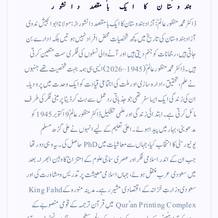
ہندوستان کا ایک بامقصد دانشور
ڈاکٹر محمد منظور عالمؒ: آزاد ہندوستان کا ایک بامقصد دانشور از : مولانا ابو الجیش ندوی
آزاد ہندوستان کی تاریخ میں کچھ شخصیات محض افراد نہیں ہوتیں بلکہ ادارے بن
جاتی ہیں، رجحانات کو جنم دیتی ہیں اور آنے والی نسلوں کی فکری سمت متعین کرتی
ہیں۔ ڈاکٹر محمد منظور عالمؒ (1945–2026) ایسی ہی ہمہ جہت شخصیت تھے جنہوں
نے علم، تحقیق، ادارہ سازی اور ملت کی اجتماعی قیادت کو ایک وحدت میں پرو دیا۔
ان کی زندگی ایک ایسا سفر تھی جو جذباتی ردعمل سے ہٹ کر ڈیٹا پر مبنی فکر کی طرف
مائل کرتی ہے۔ ابتدائی زندگی اور علمی تشکیل ڈاکٹر منظور عالمؒ 9 اکتوبر 1945 کو
مدھوبنی، بہار میں پیدا ہوئے۔ اعلیٰ تعلیم کے لیے انہوں نے علی گڑھ مسلم
یونیورسٹی کا انتخاب کیا، جہاں سے معاشیات میں PhD حاصل کی۔ یہ وہی دور تھا
جب ان کے اندر اسلامی فکر اور عصری سماجی علوم کے امتزاج کا وژن ابھرا۔ بعد
میں سعودی عرب منتقل ہوئے، جہاں اسلامی معیشت پر تدریس و مشاورت کی اور
سعودی وزارتِ خزانہ کے اقتصادی مشیر رہے۔ مدینہ منورہ کے King Fahd
Qur’an Printing Complex میں قرآن ترجمہ کے قومی منصوبے کے