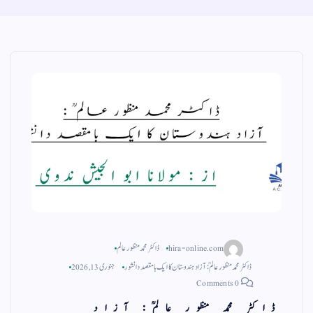
hira-online.com
ڈاکٹر محمد منظور عالم
ڈاکٹر محمد منظور عالمؒ: آزاد ہندوستان کا ایک بامقصد دانشور
جنوری 13, 2026
0 Comments
ڈاکٹر محمد منظور عالمؒ: آزاد