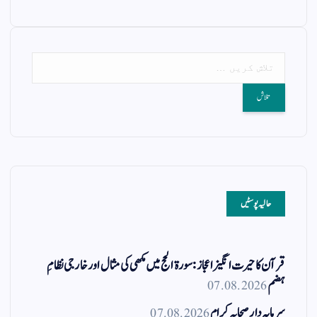
a
A
r
ok
m
pp
حالیہ پوسٹیں
قرآن کا حیرت انگیز اعجاز: سورۃ الحج میں مکھی کی مثال اور خارجی نظامِ
ہضم
07.08.2026
سرمایہ دار صحابہ کرام
07.08.2026