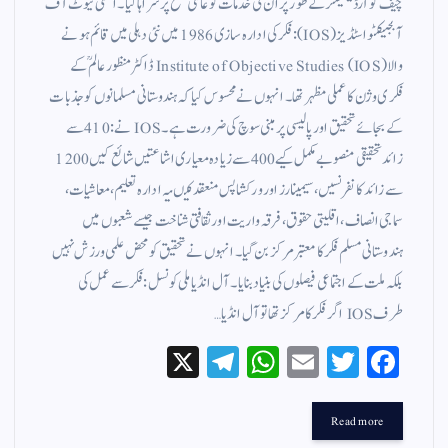
چیف کوآرڈینیٹر کے طور پر ان کی خدمات کو عالمی سطح پر سراہا گیا۔ انسٹی ٹیوٹ آف
آبجیکٹو اسٹڈیز (IOS): فکر کی ادارہ سازی 1986 میں نئی دہلی میں قائم ہونے
والا Institute of Objective Studies (IOS) ڈاکٹر منظور عالمؒ کے
فکری وژن کا عملی مظہر تھا۔ انہوں نے محسوس کیا کہ ہندوستانی مسلمانوں کو جذبات
کے بجائے تحقیق اور پالیسی پر مبنی سوچ کی ضرورت ہے۔ IOS نے:410 سے
زائد تحقیقی منصوبے مکمل کیے400 سے زیادہ معیاری اشاعتیں شائع کیں1200
سے زائد کانفرنسیں، سیمینارز اور ورکشاپس منعقد کیںیہ ادارہ تعلیم، معاشیات،
سماجی انصاف، اقلیتی حقوق، فرقہ واریت اور ثقافتی شناخت جیسے شعبوں میں
ہندوستانی مسلم فکر کا معتبر مرکز بن گیا۔ انہوں نے تحقیق کو محض علمی ورزش نہیں
بلکہ ملت کے اجتماعی فیصلوں کی بنیاد بنایا۔ آل انڈیا ملی کونسل: فکر سے عمل کی
طرف IOS اگر فکر کا مرکز تھا تو آل انڈیا…
X
Te
W
E
T
Fa
le
ha
m
wi
ce
gr
ts
ail
tte
bo
Read more