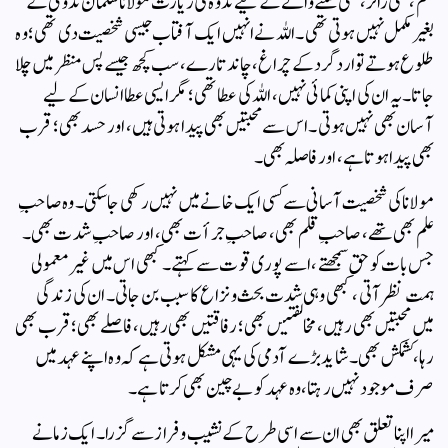
علم، کسی زائر، کسی سننے والے کے لیے ندوہ کی زیارت مولانا سلمان ندوی کے
بغیر مکمل نہیں ہوتی تھی۔ اللہ نے انہیں ایک آفتاب جیسی شخصیت دی تھی؛ وہ
طلوع ہوتے تو اردگرد کے چراغ، چاند تارے، سب کچھ جیسے پس منظر میں چلا
جاتا۔ یہ ان کی اپنی کمائی نہیں، اللہ کی عطا تھی؛ مگر ایسی عطا انسان کے لیے
آسان بھی نہیں ہوتی۔ اس سے محبتیں بھی پیدا ہوتی ہیں، اور حسد بھی؛ قرب
بھی پیدا ہوتا ہے، اور فاصلہ بھی۔
مولانا کی شخصیت آسانی سے کسی ایک خانے میں نہیں رکھی جا سکتی۔ وہ صاحبِ
علم بھی تھے، صاحبِ قلم بھی، صاحبِ جرأت بھی، اور صاحبِ شدت بھی۔
جس بات کو حق سمجھتے، اسے پوری قوت سے کہتے۔ کبھی اس میں غیر معمولی
ہمت نظر آتی، کبھی وہی شدت بحث و نزاع کا سبب بن جاتی۔ ان کی زندگی
میں محبتیں بھی رہیں، مخالفتیں بھی؛ رفاقتیں بھی رہیں، فاصلے بھی؛ قرب بھی
رہا، کشمکش بھی۔ شاید بڑے آدمی کی یہی مشکل ہوتی ہے کہ وہ اپنے عہد میں
صرف موجود نہیں رہتا، وہ عہد کو بے چین بھی کرتا ہے۔
میرا اپنا تعلق بھی ان سے اسی طرح کے نشیب و فراز سے گزرا۔ ایک زمانے