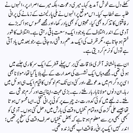
کھلے دل سے خوش آمدید کہا۔ میری دعوت، بلکہ میرے اصرار پر، انہوں نے
طلبہ سے خطاب کیا۔ اس موقع پر انہوں نے ملی پارلیمنٹ کے زمانے کی پرانی
رفاقتوں کا تذکرہ بھی کیا، محبتوں کو بھی یاد رکھا، اور مجھے محسوس ہوا کہ بڑے
آدمی کے اندر اختلاف کے باوجود ایک وسعت باقی رہتی ہے۔ اختلاف کا شور
ختم ہو جاتا ہے، مگر ظرف کی ایک مدھم روشنی رہ جاتی ہے، جو بعد میں یاد آتی
ہے تو دل کو نرم کر دیتی ہے۔
ان سے بالمشافہ آخری ملاقات کئی برس پہلے قطر کے ایک سرکاری جلسے میں
ہوئی تھی۔ مجھے وہاں ایک نشست کی صدارت کے لیے بلایا گیا تھا، مولانا بھی
اسی پروگرام میں مدعو تھے، اور کئی دن تک ہم لوگوں کا قیام ایک ہی ہوٹل میں
رہا۔ ان دنوں مولانا بار بار ملتے رہے۔ بڑی محبت، اپنائیت اور گرم جوشی سے
ملتے۔ نہ لہجے میں کوئی کدورت، نہ چہرے پر کوئی پرانی تلخی۔ ایسا محسوس ہوتا
تھا جیسے علی گڑھ کی وہ تمام تلخیاں وقت کی بارش میں دھل گئی ہوں۔ آدمی کو
کبھی کبھی دیر سے معلوم ہوتا ہے کہ بعض تلخیاں صرف وقت کی سطح پر تھیں؛
اندر کہیں ایک پرانی رفاقت اب بھی زندہ تھی۔