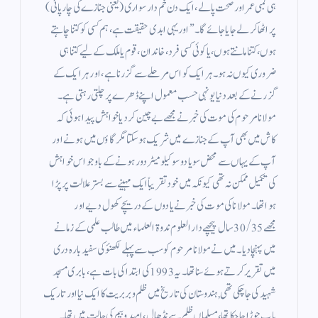
ہی لمبی عمر اور صحت پا لے، ایک دن خم دار سواری (یعنی جنازے کی چارپائی)
پر اٹھا کر لے جایا جائے گا۔” اور یہی ابدی حقیقت ہے، ہم کسی کو کتنا چاہتے
ہوں، کتنا مانتے ہوں، یا کوئی کسی فرد، خاندان، قوم یا ملک کے لیے کتنا ہی
ضروری کیوں نہ ہو۔ ہر ایک کو اس مرحلے سے گزرنا ہے، اور ہر ایک کے
گزرنے کے بعد دنیا یونہی حسب معمول اپنے ڈھرے پر چلتی رہتی ہے۔
مولانا مرحوم کی موت کی خبر نے مجھے بے چین کر دیا خواہش پیدا ہوئی کہ
کاش میں بھی آپ کے جنازے میں شریک ہو سکتا مگر گاؤں میں ہونے اور
آپ کے یہاں سے محض سو یا دو سو کیلو میٹر دور ہونے کے باوجو اس خواہش
کی تکمیل ممکن نہ تھی کیونکہ میں خود تقریباً ایک مہینے سے بستر علالت پر پڑا
ہوا تھا۔ مولانا کی موت کی خبر نے یادوں کے دریچے کھول دیے اور
مجھے 30/35 سال پیچھے دار العلوم ندوۃ العلماء میں طالب علمی کے زمانے
میں پہنچا دیا۔ میں نے مولانا مرحوم کو سب سے پہلے لکھنؤ کی سفید بارہ دری
میں تقریر کرتے ہوئے سنا تھا۔ یہ 1993 کی ابتدا کی بات ہے، بابری مسجد
شہید کی جا چکی تھی, ہندوستان کی تاریخ میں ظلم و بربریت کا ایک نیا اور تاریک
باب جوڑا جا چکا تھا، مسلماں ظلم سے نڈھال، امید و بیم کی حالت میں تھا۔