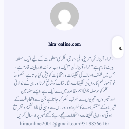
hira-online.com
،حراء آن لائن" دینی ، ملی ، سماجی ، فکری معلومات کے لیے ایک مستند
پلیٹ فارم ہے " حراء آن لائن " ایک ویب سائٹ اور پلیٹ فارم ہے ،
جس میں مختلف اصناف کی تخلیقات و انتخابات کو پیش کیا جاتا ہے ، خصوصاً
نوآموز قلم کاروں کی تخلیقات و نگارشات کو شائع کرنا اور ان کے جولانی
قلم کوحوصلہ بخشنا اہم مقاصد میں سے ایک ہے ، ایسے مضامین
اورتبصروں وتجزیوں سے صَرفِ نظر کیا جاتاہے جن سے اتحادِ ملت کے
شیرازہ کے منتشر ہونے کاخطرہ ہو ، اور اس سے دین کی غلط تفہیم وتشریح
ہوتی ہو، اپنی تخلیقات و انتخابات نیچے دیئے گئے نمبر پر ارسال کریں
، 9519856616 hiraonline2001@gmail.com