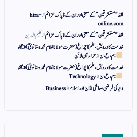
لفظ ” مستشرقین ” کے معنی اور ان کے نا پاک عزائم
از
hira-
online.com
لفظ ” مستشرقین ” کے معنی اور ان کے نا پاک عزائم
از
کلیم الدین
خدمت کا درویش، علم کا چراغ(حضرت مولانا غلام محمد وستانویؒ)✍
: م ، ع ، ن
از
حراء آن لائن
خدمت کا درویش، علم کا چراغ(حضرت مولانا غلام محمد وستانویؒ)✍
: م ، ع ، ن
از
Technology
دنیا کی فرضی معاشی اڑان اور اسلام
از
Business