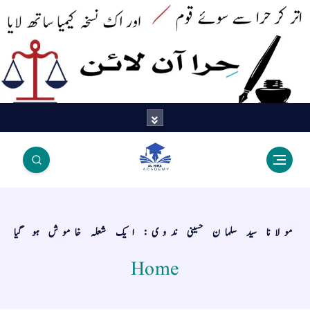
اتر کر حرا سے سوئے قوم آیا - اور
اک نسخہ کیمیا ساتھ لایا
مولانا سید سلمان حسینی ندوی: ایک شعلہ خاموش ہو گیا
Home