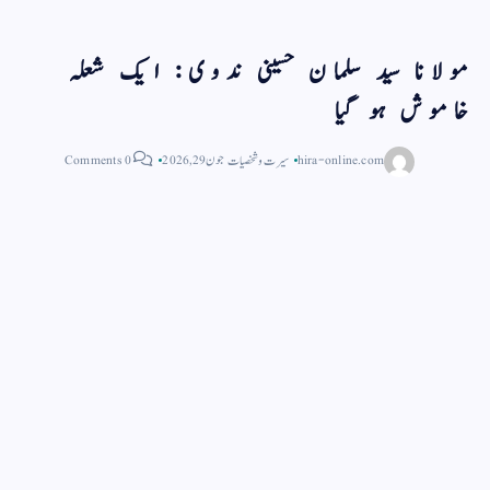
مولانا سید سلمان حسینی ندوی: ایک شعلہ
خاموش ہو گیا
hira-online.com
سیرت و شخصیات
جون 29, 2026
0 Comments