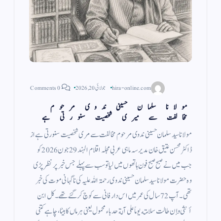
hira-online.com
جولائی 20, 2026
0 Comments
مولانا سلمان حسینی ندوی مرحوم
مخالفت سے میری شخصیت سنورتی ہے
مولانا سید سلمان حسینی ندوی مرحوم مخالفت سے مری شخصیت سنورتی ہے از
ڈاکٹر محسن عتیق خان مدیر سہ ماہی عربی مجلہ اقلام الہند 29 جون 2026 کو
جب میں نے صبح صبح فون ہاتھوں میں لیا تو سب سے پہلے جس خبر پر نظر پڑی
وہ حضرت مولانا سید سلمان حسینی ندوی رحمۃ اللہ علیہ کی ناگہانی موت کی خبر
تھی۔ آپ 72 سال کی عمر میں اس دار فانی سے کوچ کر گئے تھے۔ كل ابن
أنثى وإن طالت سلامته يوماً على آلة حدباء محمول یعنی ہر ماں کا بیٹا، چاہے کتنی