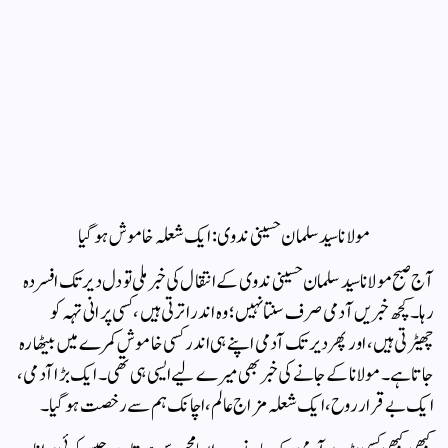
مولانا سید سلمان حسینی ندوی: ایک شعلہ خاموش ہو گیا
آج صبح مولانا سید سلمان حسینی ندوی کے انتقال کی خبر ملی تو دل دیر تک افسردہ
رہا۔ کچھ خبریں آدمی صرف سنتا نہیں؛ وہ اندر اترتی ہیں، کسی پرانی تہہ کو
چھیڑتی ہیں، اور پھر دیر تک آدمی اپنے ہی اندر کسی خاموش کمرے میں بیٹھا رہ
جاتا ہے۔ مولانا کے جانے کی خبر بھی میرے لیے ایسی ہی تھی۔ ایک بڑا آدمی،
ایک بے قرار روح، ایک شعلہ مزاج عالم، اچانک ہم سے رخصت ہو گیا۔