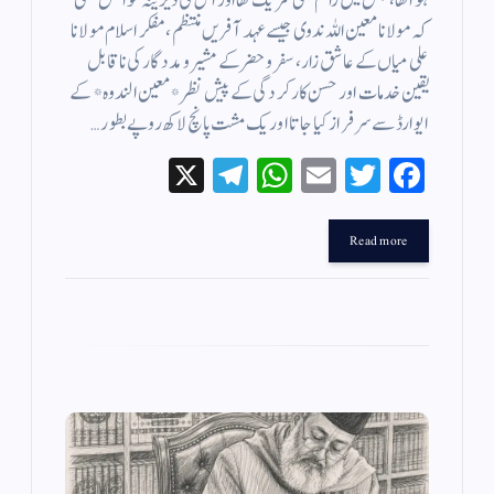
ہوا تھا، جس میں راقم بھی شریک تھا اور اس کی دیرینہ خواہش تھی
کہ مولانا معین اللہ ندوی جیسے عہد آفریں منتظم، مفکر اسلام مولانا
علی میاں کے عاشق زار ، سفر و حضر کے مشیر و مددگار کی ناقابل
یقین خدمات اور حسن کارکردگی کے پیش نظر *معین الندوہ* کے
ایوارڈ سے سرفراز کیا جاتا اور یک مشت پانچ لاکھ روپے بطور…
X
Te
W
E
T
Fa
le
ha
m
wi
ce
gr
ts
ail
tte
bo
Read more
a
A
r
ok
m
pp