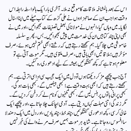
اس کے بعد بالمشافہ ملاقات کا موقع نہ ملا۔ آخری بار ایک بالواسطہ رابطہ اس
وقت ہوا جب ان کے صاحبزادوں نے علی گڑھ کے کتاب میلے میں اپنا اسٹال
لگایا۔ میں وہاں گیا، انہوں نے مولانا کی بعض تصنیفات بھجوائیں، اور میں نے
بھی اپنی چند کتابیں ان کی خدمت میں پیش بھجوائیں۔ بس، پھر یہ سلسلہ
خاموشی میں چلا گیا۔ ہم سمجھتے رہتے ہیں کہ رشتے ابھی ختم نہیں ہوئے، صرف
مؤخر ہیں؛ ملاقاتیں ابھی باقی ہیں، صرف ملتوی ہیں۔ مگر موت آتی ہے تو
معلوم ہوتا ہے کہ کچھ گفتگوئیں ہمیشہ کے لیے ادھوری رہ گئیں۔
آج جب پیچھے مڑ کر دیکھتا ہوں تو دل میں ایک عجیب سی اداسی اترتی ہے۔ ہم
سمجھتے رہتے ہیں کہ ابھی بہت وقت ہے؛ کبھی بیٹھیں گے، کبھی بات ہوگی،
کبھی پرانی باتوں پر ہنس لیں گے، کبھی تلخیوں کو نام لے کر دفن کر دیں گے۔
مگر زندگی اتنی مہلت کہاں دیتی ہے۔ آدمی اچانک چلا جاتا ہے، اور پیچھے ایک
خالی کرسی، کچھ ادھوری گفتگوئیں، چند خط، چند یادیں، اور دل میں ایک دھندلا
سا افسوس رہ جاتا ہے۔ شاید ہر موت ہمیں صرف مرنے والے کی خبر نہیں