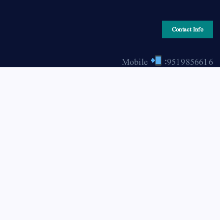
Contact Info
Mobile
:9519856616
Email
: hiraonline2001@gmail.com
Copyright © 2026 HIRA ONLINE / حرا آن لائن | Powered
by Asjad Hassan Nadwi [hira-online.com]
Back to Top