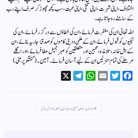
اختلاف، اپنی شہرت، اپنی تلخی، اپنی محبت، سب کچھ چھوڑ کر صرف اپنے رب
کے سامنے رہ جاتا ہے۔
اللہ تعالیٰ ان کی مغفرت فرمائے، ان کی خطاؤں سے درگزر فرمائے، ان کی
نیکیوں کو قبول فرمائے، ان کے علمی و دینی کاموں کو صدقۂ جاریہ بنائے، ان
کے اہلِ خانہ، تلامذہ، محبین اور متعلقین کو صبرِ جمیل عطا فرمائے، اور اگلے
مرحلے کی تمام منزلیں ان کے لیے آسان فرمائے۔ آمین۔ (گفتگو پر مبنی)
X
Te
W
E
T
Fa
le
ha
m
wi
ce
gr
ts
ail
tte
bo
a
A
r
ok
مولانا سید سلمان حسینی ندوی: ایک شعلہ خاموش ہو گیا
m
pp