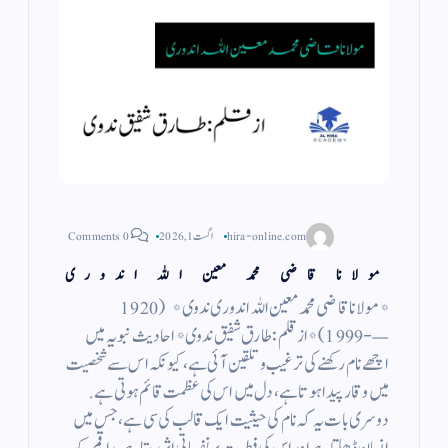
hira-online.com
اگست 1, 2026
0 Comments
مولانا قاضی محمد معین اللہ اندوری
*مولانا قاضی محمد معین اللہ اندوری ندوی* ( 1920
—- 1999 ) *از قلم : طارق شفیق ندوی* احادیث نبویہ میں
اچھے نام رکھنے کی ترغیب و تلقین آئی ہے، کیونکہ اس سے شخصیت
میں وقار پیدا ہوتا ہے، دل میں اس کی عظمت قائم ہوتی ہے.
دوسری بات یہ کہ نام کی حیثیت ایک قالب کی سی ہے، جس میں