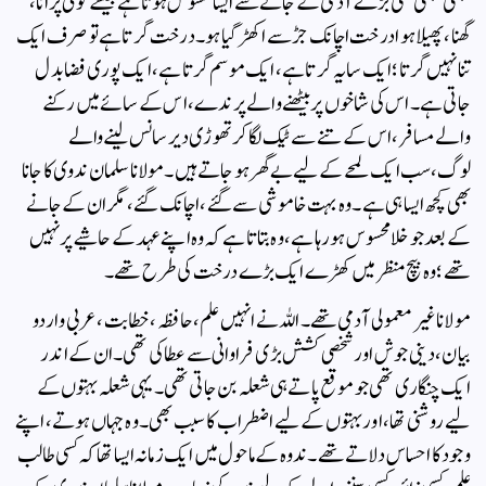
کبھی کبھی کسی بڑے آدمی کے جانے سے ایسا محسوس ہوتا ہے جیسے کوئی پرانا،
گھنا، پھیلا ہوا درخت اچانک جڑ سے اکھڑ گیا ہو۔ درخت گرتا ہے تو صرف ایک
تنا نہیں گرتا؛ ایک سایہ گرتا ہے، ایک موسم گرتا ہے، ایک پوری فضا بدل
جاتی ہے۔ اس کی شاخوں پر بیٹھنے والے پرندے، اس کے سائے میں رکنے
والے مسافر، اس کے تنے سے ٹیک لگا کر تھوڑی دیر سانس لینے والے
لوگ،سب ایک لمحے کے لیے بے گھر ہو جاتے ہیں۔ مولانا سلمان ندوی کا جانا
بھی کچھ ایسا ہی ہے۔ وہ بہت خاموشی سے گئے، اچانک گئے، مگر ان کے جانے
کے بعد جو خلا محسوس ہو رہا ہے، وہ بتاتا ہے کہ وہ اپنے عہد کے حاشیے پر نہیں
تھے؛ وہ بیچ منظر میں کھڑے ایک بڑے درخت کی طرح تھے۔
مولانا غیر معمولی آدمی تھے۔ اللہ نے انہیں علم، حافظہ، خطابت، عربی و اردو
بیان، دینی جوش اور شخصی کشش بڑی فراوانی سے عطا کی تھی۔ ان کے اندر
ایک چنگاری تھی جو موقع پاتے ہی شعلہ بن جاتی تھی۔ یہی شعلہ بہتوں کے
لیے روشنی تھا، اور بہتوں کے لیے اضطراب کا سبب بھی۔ وہ جہاں ہوتے، اپنے
وجود کا احساس دلاتے تھے۔ ندوہ کے ماحول میں ایک زمانہ ایسا تھا کہ کسی طالب