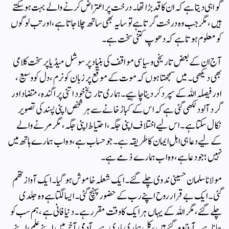
گواہی دیتا ہے کہ ان کا قد بڑا تھا۔ درخت پر اعتراض کرنے والے بہت ہو سکتے
ہیں، مگر جب وہ درخت گرتا ہے تو سایہ بھی ساتھ چلا جاتا ہے، اور تب لوگوں
کو معلوم ہوتا ہے کہ دھوپ کتنی سخت ہے۔
آج ان کے بعض تاریخی و سیاسی مواقف کی بنیاد پر سوشل میڈیا پر سخت کلامی
بھی دیکھی۔ میں سمجھتا ہوں کہ موت کے موقع پر زبان کو نرم، دل کو وسیع،
اور فیصلہ اللہ کے سپرد کر دینا چاہیے۔ ہماری تاریخ خود اتنی پراگندہ، متضاد اور
گرد آلود لکھی گئی ہے کہ اس کے کباڑ خانے سے ہر شخص اپنی پسند کی تصویر
نکال سکتا ہے۔ اس لیے اختلاف اپنی جگہ، احتیاط اپنی جگہ، مگر مرنے والے
کے لیے دعا ہی اہلِ ایمان کا طریقہ ہے۔ جو حساب ہے، وہ اب ہمارے ہاتھ میں
نہیں؛ جو دعا ہے، وہ اب ہمارے ذمے ہے۔
مولانا سلمان حسینی ندوی چلے گئے۔ ایک شعلہ خاموش ہو گیا۔ ایک آواز تھم
گئی۔ ایک بے قرار روح اپنے رب کے حضور پہنچ گئی۔ ایسا لگتا ہے وہ جلدی
چلے گئے، مگر اللہ کے یہاں ہر ایک کا وقت مقرر ہے۔ دنیا فانی ہے، ہم سب کو
جانا ہے۔ آج وہ گئے ہیں، کل ہماری باری ہے۔ آدمی آخر میں اپنے علم، اپنے