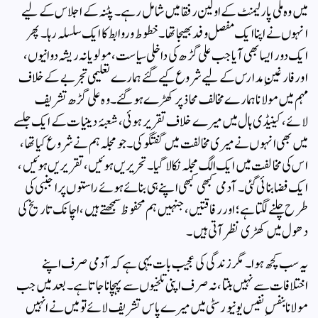
میں وہ ملی پارلیمنٹ کے اولین رفقا میں شامل رہے۔ پٹنہ کے اجلاس کے لیے
انہوں نے اپنا ایک مفصل وفد بھیجا تھا۔ خطوط و روابط کا ایک سلسلہ رہا۔ پھر
ایک دور ایسا بھی آیا جب علی گڑھ کی داخلی سیاست، مولویانہ ریشہ دوانیوں،
اور فارغینِ مدارس کے لیے شروع کیے گئے ہمارے تعلیمی تجربے کے خلاف
مہم میں مولانا ہمارے مخالف محاذ پر کھڑے ہو گئے۔ وہ علی گڑھ تشریف
لائے، کینیڈی ہال میں میرے خلاف تقریر ہوئی، شعبۂ دینیات کے ایک جلسے
میں بھی انہوں نے میری مخالفت میں گفتگو کی۔ جو مجلہ ہم نے شروع کیا تھا،
اس کی مخالفت میں ایک الگ مجلہ نکالا گیا۔ تحریریں ہوئیں، تقریریں ہوئیں،
ایک فضا بنائی گئی۔ آدمی کبھی کبھی اپنے ہی بنائے ہوئے راستوں پر اجنبی کی
طرح چلنے لگتا ہے؛ اور رفاقتیں، جنہیں ہم محفوظ سمجھتے ہیں، اچانک تاریخ کی
دھول میں کھڑی نظر آتی ہیں۔
یہ سب کچھ ہوا۔ مگر زندگی کی عجیب بات یہی ہے کہ آدمی صرف اپنے
اختلافات سے نہیں بنتا، نہ صرف اپنی تلخیوں سے پہچانا جاتا ہے۔ بعد میں جب
مولانا بنفسِ نفیس یونیورسٹی میں میرے پاس تشریف لائے تو میں نے انہیں