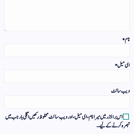
نام
*
ای میل
*
ویب‌ سائٹ
اس براؤزر میں میرا نام، ای میل، اور ویب سائٹ محفوظ رکھیں اگلی بار جب میں
تبصرہ کرنے کےلیے۔