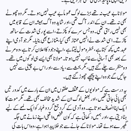
دیتی، اپنی ناپائیداری کی بھی خبر دیتی ہے۔
مولانا بے عیب نہ تھے؛ بڑے لوگ عموماً بے عیب نہیں ہوتے۔ مگر وہ چھوٹے
بھی نہ تھے۔ ان کے اندر آگ تھی، اور شاید وہ آگ ہمیشہ ان کے قابو میں
بھی نہیں رہتی تھی۔ وہ جس سرے کو پکڑتے، اسے پوری شدت کے ساتھ
پکڑتے۔ اسی شدت نے انہیں ممتاز بھی کیا، متنازع بھی بنایا۔ مگر جو آدمی اپنے
عہد میں کچھ کہتا ہے، خطرہ مول لیتا ہے، اپنے وجود کا اعلان کرتا ہے، وہ مرنے
کے بعد بھی آسانی سے غائب نہیں ہوتا۔ مولانا بھی ایسے ہی لوگوں میں تھے۔
وہ منظر سے چلے گئے ہیں، مگر بحث سے، یاد سے، اور اس بے چینی سے نہیں
جائیں گے جو وہ اپنے پیچھے چھوڑ گئے ہیں۔
یہ درست ہے کہ مولویوں کے مختلف حلقوں میں ان کے بارے میں کدورتیں
بھی پائی جاتی تھیں، اور بعض لوگ ان کے شدید مخالف بھی تھے۔ مگر موت کا
ایک اپنا انصاف ہوتا ہے۔ وہ آدمی کے گرد جمع گرد و غبار کو ایک لمحے کے لیے
ہٹا دیتی ہے، اور ہمیں دکھاتی ہے کہ کون شخص واقعی اپنے زمانے میں جگہ
گھیرے ہوئے تھا۔ مولانا کے جانے سے جو خلا پیدا ہوا ہے، وہ اس بات کی