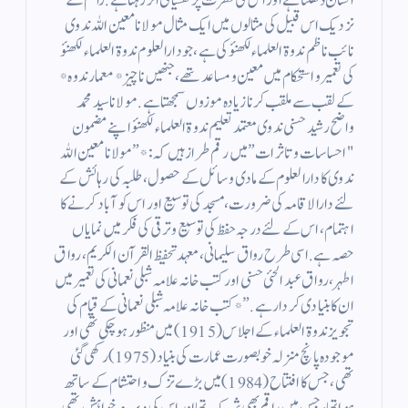
انسان ڈھلتا ہے اور اس کی فطرت پر نفسیاتی اثر رہتا ہے. راقم کے
نزدیک اس قبیل کی مثالوں میں ایک مثال مولانا معین اللہ ندوی
نائب ناظم ندوۃ العلماء لکھنؤ کی ہے، جو دارالعلوم ندوۃ العلماء لکھنؤ
کی تعمیر و استحکام میں معین و مساعد تھے، جنھیں ناچیز *معمار ندوہ*
کے لقب سے ملقب کرنا زیادہ موزوں سمجھتا ہے. مولانا سید محمد
واضح رشید حسنی ندوی معتمد تعلیم ندوۃ العلماء لکھنؤ اپنے مضمون
"احساسات و تاثرات” میں رقم طراز ہیں کہ: *”مولانا معین اللہ
ندوی کا دارالعلوم کے مادی وسائل کے حصول، طلبہ کی رہائش کے
لئے دارالاقامہ کی ضرورت، مسجد کی توسیع اور اس کو آباد کرنے کا
اہتمام ، اس کے لئے درجہ حفظ کی توسیع و ترقی کی فکر میں نمایاں
حصہ ہے. اسی طرح رواق سلیمانی، معہد تحفیظ القرآن الکریم، رواق
اطہر، رواق عبد الحئی حسنی اور کتب خانہ علامہ شبلی نعمانی کی تعمیر میں
ان کا بنیادی کردار ہے.”* کتب خانہ علامہ شبلی نعمانی کے قیام کی
تجویز ندوۃ العلماء کے اجلاس (1915) میں منظور ہوچکی تھی اور
موجودہ پانچ منزلہ خوبصورت عمارت کی بنیاد (1975) رکھی گئی
تھی، جس کا افتتاح (1984) میں بڑے تزک و احتشام کے ساتھ