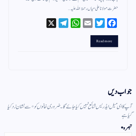
حضرت مولانا علی میاں رحمۃ اللہ علیہ…
X
Te
W
E
T
Fa
le
ha
m
wi
ce
gr
ts
ail
tte
bo
Read more
a
A
r
ok
m
pp
جواب دیں
آپ کا ای میل ایڈریس شائع نہیں کیا جائے گا۔
ضروری خانوں کو
*
سے نشان زد کیا
گیا ہے
تبصرہ
*