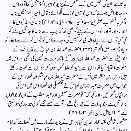
جاتا ہے ، ان کی مجلس میں ایک شخص نے یزید کو امیر المؤمنین کہا تو وہ اس
درجہ ناراض ہوئے کہ اس کو بیس کوڑے لگوائے : قال أمیر المؤمنین یزید
فأمر بہ فضرب عشرین سوطا (سیر اعلام النبلاء:۴؍۴۱) یزید کی سفاکیوں کا
اندازہ اورتو اور خود اس کے بیٹے کو بھی تھا کہ جب اسے یزید کا جانشیں بننے کو
کہا گیا تو اس نے اپنے والد کی حرکتوں کی وجہ سے اس کو قبول کرنے سے انکار کر
دیا ، (الصواعق المحرقہ:۱۳۴) حضرت عبداللہ بن عباسؓ نے فتنہ وفساد کے
اندیشے سے حضرت عبدا للہ بن زبیرؓ کے ہاتھ پر بیعت نہیں کی تھی اور اس میں
سکوت اختیار کیا تھا ، اس سے یزید کو غلط فہمی ہوئی کہ وہ اس سے محبت رکھتے
ہیں ، اس پس منظر میں اُس نے حضرت عبدا للہ بن عباسؓکو خط لکھا ، اس کے
جواب میں حضرت عبدا للہ بن عباسؓ نے تفصیلی خط لکھا ، اس میں اس کی
برائیاں گنوائیں ، اور کہا کہ’’ تو حضرت حسین اور عبدالمطلب کے ان نوجوانوں
کا قاتل ہے ، جو ہدایت کے چراغ تھے ، تم سے کیسے مجھے کوئی ہمدردی ہو سکتی
ہے ؟‘‘ (الکامل لابن ا ثیر :۳؍۴۶۶)
مشہور شافعی فقیہ عماد الدین کیا ہراسی نے یزید کے بارے میں لکھا ہے کہ امام