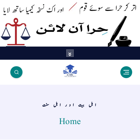
اتر کر حرا سے سوئے قوم آیا - اور
اک نسخہ کیمیا ساتھ لایا
اہل بیت اور اہل سنت
Home