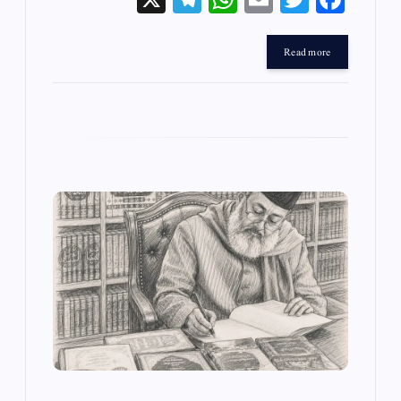
le
ha
m
wi
ce
gr
ts
ail
tte
bo
Read more
a
A
r
ok
m
pp