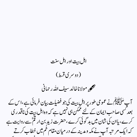
اہل بیت اور اہل سنت
(دوسری قسط)
🖋مولانا خالد سیف اللہ رحمانی
آپ ﷺ نے عمومی طور پر اہل بیت کی جو فضیلت بیان فرمائی ہے ، اس کے
بعد کسی صاحب ایمان کے لئے ممکن ہی نہیں ہے کہ وہ اہل بیت کی ناقدری
کرے ، یا ان کی شان میں بدگوئی کرے ، حضرت زید بن ارقمؓ سے روایت ہے
کہ ایک مرتبہ آپ نے مکہ ومدینہ کے درمیان مقام خُم میں خطاب کرتے