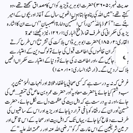
حدیث نمبر: ۳۶۰۵) حضرت ابو ہریرہؓ یزید کو اس کا مصداق سمجھتے تھے ، وہ
کہتے تھے : ’’ میں اللہ کی پناہ چاہتا ہوں اٹھویں سال کے آغاز اوربچوں کے امیر
بننے سے : ’’أعوذ باللّٰه من رأس الستین وامارۃ الصبیان‘‘اس سے ان کا اشارہ
یزید کی حکمرانی کی طرف تھا ، (فتح الباری : ۱؍۱۲۶، نیز دیکھئے : عمدۃ
القاری:۲؍۱۸۵) حضرت ابو ہریرہؓ اس ہلاکت کی تشریح اس طرح کرتے
تھے کہ اگر ان ظالموں کی اطاعت قبول کی جائے تو لوگ دین کے اعتبار سے
ہلاک ہو جائیں گے ، اور اطاعت نہ کی جائے تو دنیا کے اعتبار سے حکمراں انھیں
ہلاک کر دیں گے ۔ (ارشاد الساری: ۱۰؍۱۷۰)
غرض کہ نہ یہ درست ہے کہ کسی صحابی یا خلفاء ثلاثہ اور اُمہات المؤمنین پر
سب وشتم کیا جائے یا حضرت معاویہؓ اور حضرت عمروبن عاص ؓ کی تنقیـص کی
جائے ، اور نہ یہ درست ہے کہ اہل بیت کی عظمت دل سے نکل جائے ، حضرت
حسینؓ اور ان کے رفقاء کو باغی قرار دیا جائے اوریزید اور اس کے ساتھیوں کی
طرف سے دفاع کیا جائے ، یہاں تک کہ اہل بیت اور صحابہ کے اس قاتل اور
حرمین شریفین کے اس غارت گر کو ’’ رضی اللہ عنہ اور رحمتہ اللہ علیہ ‘‘ کے