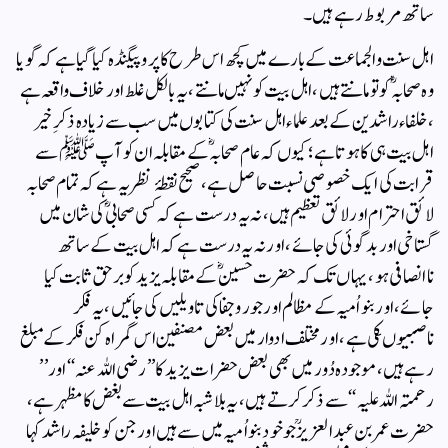
ساتھ مربوط رہے ہیں ۔
اہل سنت والجماعت کے بارے میں کچھ اس طرح کا پروپیگنڈہ کیا گیا ہے کہ گویا
وہ صحابہؓ کو تو مانتے ہیں ، اہل بیت کو نہیں مانتے ، یہ بالکل غلط اور خلاف واقعہ ہے
، خلفاء راشدین کے بعد علماء اہل سنت کی کتابوں میں سب سے زیادہ ذکرِ خیر
اہل بیت ہی کا ہوتا ہے ؛ کیوں کہ عام صحابہؓ کے مقابلہ ان کو آپ ﷺ سے
قرابت کی ایک خصوصی نسبت حاصل ہے ، صحیح نقطۂ نظر یہ ہے کہ تمام صحابہ
لائق احترام اور لائق تعظیم ہیں ، نہ یہ درست ہے کہ کسی صحابیؓ کی شان میں
گستاخی اور بدگوئی کی جائے ، اور نہ یہ درست ہے کہ اہل بیت کے ساتھ
ناانصافی ہو ، یہاں تک کہ حضرت حسینؓ کے مقابلہ یزید کو برحق ثابت کیا
جائے، اور بنو اُمیہ کے مظالم اور جور وجفا کی تاویلیں کی جائیں ، یہ فکر
ناصبیوںکی ہے ، اور مختلف ادوار میں بعض مصنفین اس گمراہ کن فکر کے مبلغ
رہے ہیں ، موجودہ دُور میں بھی بعض حضرات یزید کا’’ رضی اللہ عنہ‘‘ اور’’
رحمتہ اللہ علیہ‘‘ سے ذکر کرتے ہیں ، یہ بلا شبہ اہل بیت سے بغض کا مظہر ہے ،
حضرت عمر بن عبدالعزیزؒ جو خود بنو اُمیہ میں سے ہیں اور جن کو خلیفہ راشد کہا