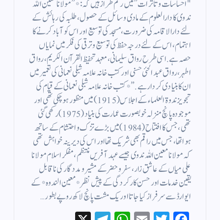
"احساسات و تاثرات” میں رقم طراز ہیں کہ: *”مولانا معین اللہ
ندوی کا دارالعلوم کے مادی وسائل کے حصول، طلبہ کی رہائش کے
لئے دارالاقامہ کی ضرورت، مسجد کی توسیع اور اس کو آباد کرنے کا
اہتمام ، اس کے لئے درجہ حفظ کی توسیع و ترقی کی فکر میں نمایاں
حصہ ہے. اسی طرح رواق سلیمانی، معہد تحفیظ القرآن الکریم، رواق
اطہر، رواق عبد الحئی حسنی اور کتب خانہ علامہ شبلی نعمانی کی تعمیر میں
ان کا بنیادی کردار ہے.”* کتب خانہ علامہ شبلی نعمانی کے قیام کی
تجویز ندوۃ العلماء کے اجلاس (1915) میں منظور ہوچکی تھی اور
موجودہ پانچ منزلہ خوبصورت عمارت کی بنیاد (1975) رکھی گئی
تھی، جس کا افتتاح (1984) میں بڑے تزک و احتشام کے ساتھ
ہوا تھا، جس میں راقم بھی شریک تھا اور اس کی دیرینہ خواہش تھی
کہ مولانا معین اللہ ندوی جیسے عہد آفریں منتظم، مفکر اسلام مولانا
علی میاں کے عاشق زار ، سفر و حضر کے مشیر و مددگار کی ناقابل
یقین خدمات اور حسن کارکردگی کے پیش نظر *معین الندوہ* کے
ایوارڈ سے سرفراز کیا جاتا اور یک مشت پانچ لاکھ روپے بطور…
X
Te
W
E
T
Fa