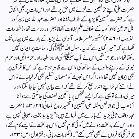
مشہور مؤرخ ابن عماد حنبلی نے لکھا ہے کہ اس بات پر علماء کا اتفاق ہے کہ
حضرت علیؓ اپنے مخالفین سے لڑنے میں حق پر تھے اور اس بات پر بھی اتفاق
ہے کہ حضرت حسین ؓکا یزید کے خلاف نکلنا اور حضرت عبداللہ بن زبیرؓ اور
اہل حرمین کا بنو اُمیہ کے خلاف علم بغاوت اُٹھانا بہتر اور درست تھا ، (شذرات
الذہب ۱؍۲۷۶) مشہور مفسر علامہ آلوسی نے یزید کے بارے میں یہاں تک
لکھا ہے کہ ’’میرا گمان ہے کہ یہ رسول اللہ ﷺ کی رسالت پر ایمان نہیں
رکھتا تھا ، اورجو حرکتیں اس نے آپ ﷺ کی اولاد اطہار اور حرم الٰہی اور حرم
نبوی کے رہنے والوں کے ساتھ کی ، اس سے ظاہر ہوتا ہے کہ اس کا قرآن پر
بھی ایمان نہیں تھا ، اور اگر اس خبیث کو مسلمان تسلیم بھی کر لیا جائے تو اس
نے اتنے کبائر اپنے اندر جمع کر لئے تھے کہ اسے بیان نہیں کیا جا سکتا، اور
میری رائے تو یہی ہے کہ ایسے شخص پر بالتعیین لعنت کی جا سکتی ہے : وأنا
أذھب الیٰ جواز لعن مثلہ علی التعیین (تفسیر روح المعانی : ۲۶؍۷۳) حضرت
مجدد الف ثانیؒ یزید کے بارے میں فرماتے ہیں : ’’یزید بدبخت ، صحابی نہیں ہے
، اور اس کے بدبخت ہونے میں کوئی کلام نہیں ، اس بدبخت نے ایسے کام کئے ،
جو فرنگی کافروں نے بھی نہیں کئے ‘‘ ۔(مکتوبات ربانی، دفتر اول، ص: ۱۳۳،