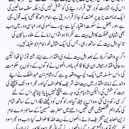
اس کی بادشاہت کو برحق قرار دینے کی کوشش نہیں کی ؛ بلکہ سلف صالحین کی
ایک جماعت یزید پر لعنت کو جائز قرار دیتی ہے ، امام احمد ؒؒ کا بھی ایک قول یہی
ہے ، اور بعض نے سکوت اختیار کیا ہے ، پورے اُموی اور عباسی دور میں جب
بھی شاہان مملکت کا اہل بیت سے ٹکراؤ ہوا تو اس زمانے کے علماء ربانیین کی
تائید اہل بیت کے ساتھ رہی ، جس کی ایک مثال خود امام ابو حنیفہؒ ہیں ۔
اگرچہ واقعۂ کربلا کے بعد اہل بیت نے مادی اقتدار سے اپنا رشتہ توڑ لیاتھا ؛ لیکن
روحانی اقتدار ہمیشہ ان ہی کا قائم رہا اور انھوں نے لوگوں کے دلوں پر حکومت
کی ، اس سلسلہ میں ایک دلچسپ واقعہ یہ ہے کہ ہشام ابن عبدالملک نے اپنے
والد کے زمانۂ اقتدار میں بیت اللہ شریف کا طواف کیا اور حجر اسود تک پہنچنے کی
بہت کوشش کی ؛ لیکن اژدہام کی وجہ سے پہنچ نہیں پایا ؛ چنانچہ اس کے لئے
کرسی رکھ دی گئی ، وہ اس پر بیٹھ گیا اور لوگوں کو دیکھنے لگا ، اس کے ساتھ شام
کی کچھ اہم شخصیتیں بھی تھیں ، اتنے میں حضرت حسینؓ کے صاحبزادے امام
زین العابدینؒ تشریف لائے ، انھوں نے بیت اللہ کا طواف کیا ، جب وہ حجر اسود
تک پہنچے تو پورا مجمع چھٹ گیا ، انھوں نے بآسانی حجر اسود کا بوسہ لیا ، ان کی یہ