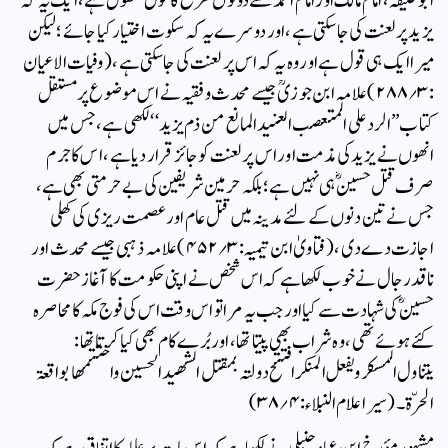
ابو حنیفہؒ، امام مالکؒ اور امام احمدؒ سے دونوں طرح کا قول منقول ہے ، ایک یہ کہ
یزید پر لعنت کی جا سکتی ہے ، اور دوسرے یہ کہ سکوت اختیار کیا جائے ؛ لیکن
میرا ایک ہی قول ہے اور وہ یہ کہ اس پر لعنت کی جا سکتی ہے ، (وفیات الاعیان
:۳؍۲۸۸) علامہ ابن جوزیؒ جیسے محدث وفقیہ نے اس موضوع پر مستقل
کتاب ’’الرد علی المتعصب العنید المانع من ذم یزید‘‘ لکھی ہے ، جس میں
انھوں نے یزید کی مذمت اور اس پر لعنت کو جائز قرار دیا ہے ، اس کا جرم
صرف قتل حسینؓ ہی نہیں ہے؛ بلکہ حرمین شریفین کی بے حرمتی بھی ہے،
جس نے تین دنوں کے لئے مدینہ میں قتل عام اور عصمت ریزی کی کھلی
اجازت دے دی ، (فتاویٰ ابن تیمیہ: ۳؍۴۵۲) علامہ ذہبی جیسے محدث اور
ناقد رجال نے خوب لکھا ہے کہ اس شخص نے اپنی حکومت کا آغاز حضرت
حسینؓ کی شہادت سے کیا اور جب یہ مرا تو اس وقت اس کی فوج مکہ کا محاصرہ
کئے ہوئے تھی ، وہ شراب بھی پیتا تھا ، اور بُرے کام بھی کیا کرتا تھا :
یتناول المسکر ویفعل المنکر افتتح دولتہ بمقتل الشھید الحسین واختتمھا بواقعۃ
الحرّۃ ۔ (سیر اعلام النبلاء: ۴؍۳۸)