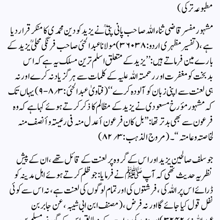
مطبوعہ ترکی)
مشہور مفسر قاضی ثناء اللہ صاحب پانی پتیؒ نے یزید کو دین محمد ی کا منکر قرار دیا
ہے ، (تفسیر مظہری اردو: ۳۶۰۳۸) مولانا عبدالحئی صاحب فرنگی محلیؒ یزید کے
بارے مین فرماتے ہیں : ’’یزید کے متعلق اسلم ترین مسلک یہ ہے کہ اس
بدبخت کو مغفرت اور رحمتہ اللہ علیہ کے کلمات سے ہرگز یاد نہ کرے اور نہ
ہی لعنت سے اپنی زبان کو آلودہ کرے ‘‘(فتاویٰ عبدالحئی:۳؍۸-۹)یہاں تک
کہ مشہور مؤرخ مسعودی نے یزید کے مظالم کا ذکر کرتے ہوئے کہا ہے کہ وہ
فرعون سے بھی بدتر تھا : ’’ بل کان فرعون أعدل منہ فی رعیتہ وأنصف منہ
لخاصتہ وعامتہ ‘‘۔ (مروج الذہب : ۳؍۸۲)
جو سلف صالحین یزید اور اس کے گروہ پر لعنت کے قائل تھے ، ان کے پیش
نظر یہ حدیث تھی کہ آپ ﷺ نے فرمایا : جو ظلم کرتے ہوئے اہل مدینہ کو
ڈرائے اس پر اللہ کی ، فرشتوں کی اور تمام لوگوں کی لعنت ہے ، نہ اس سے کوئی
نفل قول کیا جائے گا اور نہ فرض ، (مصنف ابن ابی شیبہ ، عن جابر بن