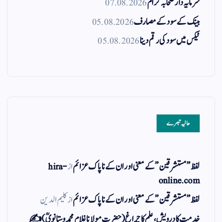
سرمایہ دار صحابہ کرام
07.08.2026
بینک کے سود کے مصارف
05.08.2026
ٹیکس میں سود کی رقم دینا
05.08.2026
حالیہ تبصرے
لفظ ” مستشرقین ” کے معنی اور ان کے نا پاک عزائم
از
hira-
online.com
لفظ ” مستشرقین ” کے معنی اور ان کے نا پاک عزائم
از
کلیم الدین
خدمت کا درویش، علم کا چراغ(حضرت مولانا غلام محمد وستانویؒ)✍