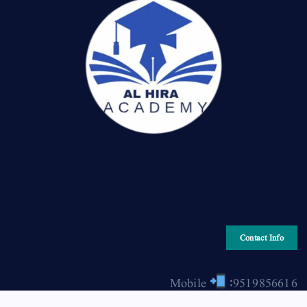
Contact Info
Mobile
:9519856616
Email
: hiraonline2001@gmail.com