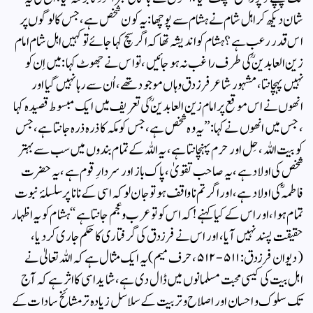
شان دیکھ کر اہل شام نے ہشام سے پوچھا : یہ کون شخص ہے ، جس کا لوگوں پر
اس قدر رعب ہے ؟ ہشام کو اندیشہ تھا کہ اگر سچ کہا جائے تو کہیں اہل شام امام
زین العابدینؒ کی طرف راغب نہ ہو جائیں ، تو اس نے جھوٹ کہا : میں اِن کو
نہیں پہچانتا ، مشہور شاعر فرزدق وہاں موجود تھے ، اُن سے رہا نہیں گیا اور
انھوں نے اس موقع پر امام زین العابدینؒ کی تعریف میں ایک مبسوط قصیدہ کہا
، جس میں انھوں نے کہا: ’’یہ وہ شخص ہے ، جس کو مکہ کا ذرہ ذرہ جانتا ہے، جس
کو بیت اللہ ، حِل اور حرم پہنچانتا ہے ، یہ اللہ کے تمام بندوں میں سب سے بہتر
شخص کی اولاد ہے ، یہ صاحب تقویٰ ، پاک باز اور سردارِ قوم ہے ، یہ حضرت
فاطمہؓ کی اولاد ہے ، اور اگر تم ناواقف ہو تو جان لو کہ اسی کے نانا پر سلسلۂ نبوت
تمام ہوا ، اور اس کے کیا کہنے ! کہ اس کو تو عرب وعجم جانتا ہے ‘‘ ہشام کو یہ اظہار
حقیقت پسند نہیں آیا ، اور اس نے فرزدق کی گرفتاری کا حکم جاری کردیا ،
(دیوان فرزدق: ۵۱۱-۵۱۲، حرف میم) یہ ایک مثال ہے کہ اللہ تعالیٰ نے
اہل بیت کی کیسی محبت مسلمانوں میں ڈال دی ہے ، شاید اسی کا اثر ہے کہ آج
تک سلوک و احسان اور اصلاح و تربیت کے سلاسل زیادہ تر مشائخ سادات کے