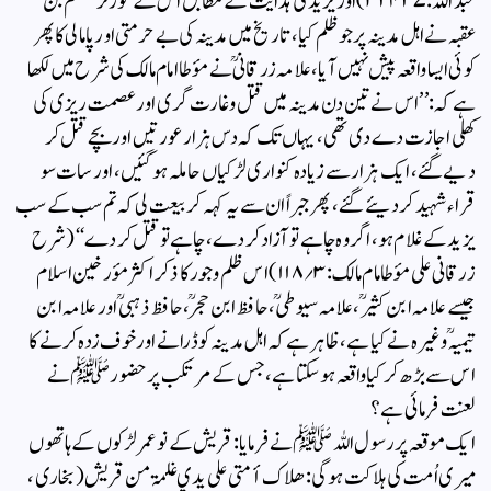
عبداللہ: ۳۲۴۲۷) اوریزید کی ہدایت کے مطابق اس کے گورنر مسلم بن
عقبہ نے اہل مدینہ پر جو ظلم کیا ، تاریخ میں مدینہ کی بے حرمتی اور پامالی کا پھر
کوئی ایسا واقعہ پیش نہیں آیا ، علامہ زرقانیؒ نے مؤطا امام مالک کی شرح میں لکھا
ہے کہ: ’’ اس نے تین دن مدینہ میں قتل وغارت گری اور عصمت ریزی کی
کھلی اجازت دے دی تھی، یہاں تک کہ دس ہزار عورتیں اوربچے قتل کر
دیے گئے ، ایک ہزار سے زیادہ کنواری لڑکیاں حاملہ ہو گئیں ، اور سات سو
قراء شہید کر دیئے گئے ، پھر جبراً ان سے یہ کہہ کر بیعت لی کہ تم سب کے سب
یزید کے غلام ہو، اگر وہ چاہے تو آزاد کر دے ، چاہے تو قتل کر دے‘‘ (شرح
زرقانی علی مؤطامام مالک: ۳؍۱۱۸) اس ظلم وجور کا ذکر اکثر مؤرخین اسلام
جیسے علامہ ابن کثیرؒ ، علامہ سیوطیؒ، حافظ ابن حجرؒ، حافظ ذہبیؒ اور علامہ ابن
تیمیہؒ وغیرہ نے کیا ہے، ظاہر ہے کہ اہل مدینہ کو ڈرانے اور خوف زدہ کرنے کا
اس سے بڑھ کر کیا واقعہ ہو سکتا ہے، جس کے مرتکب پر حضور ﷺ نے
لعنت فرمائی ہے؟
ایک موقعہ پر رسول اللہ ﷺ نے فرمایا : قریش کے نو عمر لڑکوں کے ہاتھوں
میری اُمت کی ہلاکت ہوگی : ھلاک أمتی علی یدي غلمۃ من قریش (بخاری ،