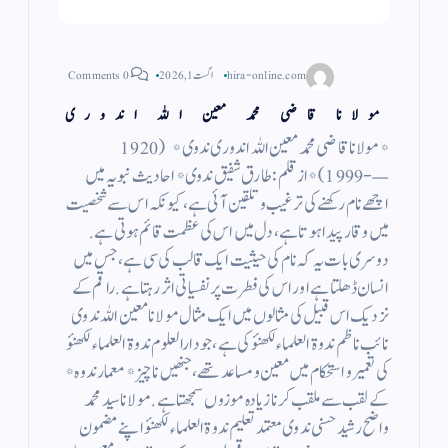
hira-online.com
اگست 1, 2026
0 Comments
مولانا قاضی محمد معین اللہ اندوری
*مولانا قاضی محمد معین اللہ اندوری ندوی* ( 1920
—- 1999 ) *از قلم : طارق شفیق ندوی* احادیث نبویہ میں
اچھے نام رکھنے کی ترغیب و تلقین آئی ہے، کیونکہ اس سے شخصیت
میں وقار پیدا ہوتا ہے، دل میں اس کی عظمت قائم ہوتی ہے.
دوسری بات یہ کہ نام کی حیثیت ایک قالب کی سی ہے، جس میں
انسان ڈھلتا ہے اور اس کی فطرت پر نفسیاتی اثر رہتا ہے. راقم کے
نزدیک اس قبیل کی مثالوں میں ایک مثال مولانا معین اللہ ندوی
نائب ناظم ندوۃ العلماء لکھنؤ کی ہے، جو دارالعلوم ندوۃ العلماء لکھنؤ
کی تعمیر و استحکام میں معین و مساعد تھے، جنھیں ناچیز *معمار ندوہ*
کے لقب سے ملقب کرنا زیادہ موزوں سمجھتا ہے. مولانا سید محمد
واضح رشید حسنی ندوی معتمد تعلیم ندوۃ العلماء لکھنؤ اپنے مضمون