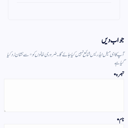
a
A
r
ok
m
pp
جواب دیں
آپ کا ای میل ایڈریس شائع نہیں کیا جائے گا۔
ضروری خانوں کو
*
سے نشان زد کیا
گیا ہے
تبصرہ
*
نام
*