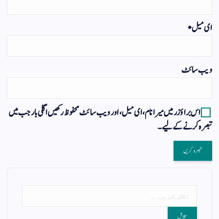
ای میل
*
ویب‌ سائٹ
اس براؤزر میں میرا نام، ای میل، اور ویب سائٹ محفوظ رکھیں اگلی بار جب میں
تبصرہ کرنے کےلیے۔