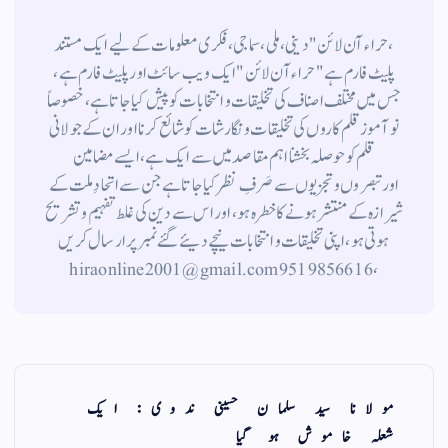
،حراء آن لائن" دینی ، ملی ، سماجی ، فکری معلومات کے لیے ایک مستند
پلیٹ فارم ہے " حراء آن لائن " ایک ویب سائٹ اور پلیٹ فارم ہے ،
جس میں مختلف اصناف کی تخلیقات و انتخابات کو پیش کیا جاتا ہے ، خصوصاً
نوآموز قلم کاروں کی تخلیقات و نگارشات کو شائع کرنا اور ان کے جولانی
قلم کوحوصلہ بخشنا اہم مقاصد میں سے ایک ہے ، ایسے مضامین
اورتبصروں وتجزیوں سے صَرفِ نظر کیا جاتاہے جن سے اتحادِ ملت کے
شیرازہ کے منتشر ہونے کاخطرہ ہو ، اور اس سے دین کی غلط تفہیم وتشریح
ہوتی ہو، اپنی تخلیقات و انتخابات نیچے دیئے گئے نمبر پر ارسال کریں
، 9519856616 hiraonline2001@gmail.com
مولانا سید سلمان حسینی ندوی: ایک
شعلہ خاموش ہو گیا