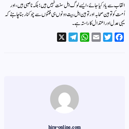
القاب سے یاد کیا جائے ، ایسے لوگ اہل سنت نہیں ہیں ؛ بلکہ ناصبی ہیں ، اور
اُمت کو توہین صحابہ اورتوہین اہل بیت دونوں ہی فتنوں سے چوکنا رہنا چاہئے کہ
یہی عدل اور اعتدال کا راستہ ہے ۔
X
Te
W
E
T
Fa
le
ha
m
wi
ce
gr
ts
ail
tte
bo
a
A
r
ok
m
pp
hira-online.com