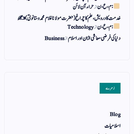
: م ، ع ، ن
از
حراء آن لائن
خدمت کا درویش، علم کا چراغ(حضرت مولانا غلام محمد وستانویؒ)✍
: م ، ع ، ن
از
Technology
دنیا کی فرضی معاشی اڑان اور اسلام
از
Business
زمرے
Blog
اسلامیات