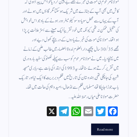
مولانا مرحوم کی موت کی خبر نے مجھے بے چین کر دیا خواہش پیدا ہوئی کہ
کاش میں بھی آپ کے جنازے میں شریک ہو سکتا مگر گاؤں میں ہونے اور
آپ کے یہاں سے محض سو یا دو سو کیلو میٹر دور ہونے کے باوجو اس خواہش
کی تکمیل ممکن نہ تھی کیونکہ میں خود تقریباً ایک مہینے سے بستر علالت پر پڑا
ہوا تھا۔ مولانا کی موت کی خبر نے یادوں کے دریچے کھول دیے اور
مجھے 30/35 سال پیچھے دار العلوم ندوۃ العلماء میں طالب علمی کے زمانے
میں پہنچا دیا۔ میں نے مولانا مرحوم کو سب سے پہلے لکھنؤ کی سفید بارہ دری
میں تقریر کرتے ہوئے سنا تھا۔ یہ 1993 کی ابتدا کی بات ہے، بابری مسجد
شہید کی جا چکی تھی, ہندوستان کی تاریخ میں ظلم و بربریت کا ایک نیا اور تاریک
باب جوڑا جا چکا تھا، مسلماں ظلم سے نڈھال، امید و بیم کی حالت میں تھا۔
حضرت مولانا علی میاں رحمۃ اللہ علیہ…
X
Te
W
E
T
Fa
le
ha
m
wi
ce
gr
ts
ail
tte
bo
Read more