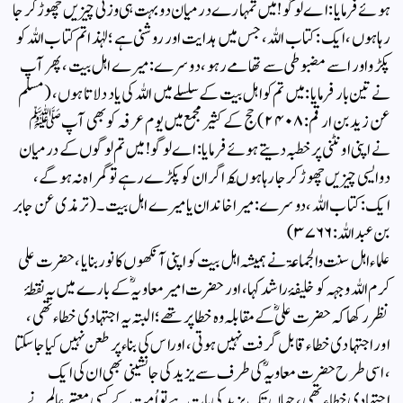
ہوئے فرمایا : اے لوگو ! میں تمہارے درمیان دو بہت ہی وزنی چیزیں چھوڑ کر جا
رہا ہوں ، ایک : کتاب اللہ ، جس میں ہدایت اور روشنی ہے ؛ لہٰذا تم کتاب اللہ کو
پکڑو اور اسے مضبوطی سے تھامے رہو ، دوسرے : میرے اہل بیت ، پھر آپ
نے تین بار فرمایا : میں تم کو اہل بیت کے سلسلے میں اللہ کی یاد دلاتا ہوں ، (مسلم
عن زید بن ارقم: ۲۴۰۸) حج کے کثیر مجمع میں یوم عرفہ کو بھی آپ ﷺ
نے اپنی اونٹنی پر خطبہ دیتے ہوئے فرمایا : اے لوگو ! میں تم لوگوں کے درمیان
دو ایسی چیزیں چھوڑ کر جا رہا ہوںکہ اگر ان کو پکڑے رہے تو گمراہ نہ ہوگے ،
ایک : کتاب اللہ ، دوسرے : میرا خاندان یا میرے اہل بیت ۔ (ترمذی عن جابر
بن عبداللہ: ۳۷۶۶)
علماء اہل سنت والجماعۃ نے ہمیشہ اہل بیت کو اپنی آنکھوں کا نور بنایا، حضرت علی
کرم اللہ وجہہ کو خلیفۂ راشد کہا ، اور حضرت امیر معاویہ ؓ کے بارے میں یہ نقطۂ
نظر رکھا کہ حضرت علیؓ کے مقابلہ وہ خطا پر تھے ؛ البتہ یہ اجتہادی خطاء تھی ،
اور اجتہادی خطاء قابل گرفت نہیں ہوتی ، اوراس کی بناء پر طعن نہیں کیا جا سکتا
، اسی طرح حضرت معاویہؓ کی طرف سے یزید کی جانشینی بھی ان کی ایک
اجتہادی خطاء تھی ، جہاں تک یزید کی بات ہے تو اُمت کے کسی معتبر عالم نے