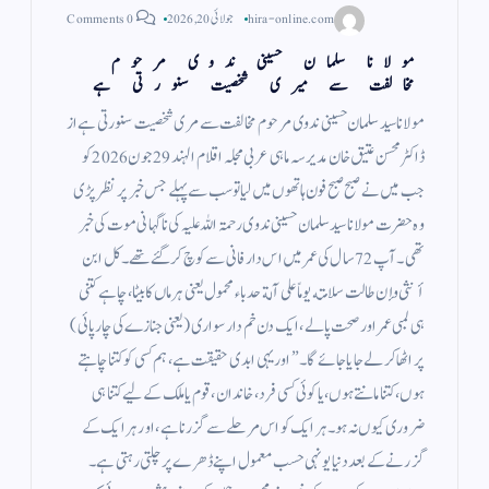
hira-online.com
جولائی 20, 2026
0 Comments
مولانا سلمان حسینی ندوی مرحوم
مخالفت سے میری شخصیت سنورتی ہے
مولانا سید سلمان حسینی ندوی مرحوم مخالفت سے مری شخصیت سنورتی ہے از
ڈاکٹر محسن عتیق خان مدیر سہ ماہی عربی مجلہ اقلام الہند 29 جون 2026 کو
جب میں نے صبح صبح فون ہاتھوں میں لیا تو سب سے پہلے جس خبر پر نظر پڑی
وہ حضرت مولانا سید سلمان حسینی ندوی رحمۃ اللہ علیہ کی ناگہانی موت کی خبر
تھی۔ آپ 72 سال کی عمر میں اس دار فانی سے کوچ کر گئے تھے۔ كل ابن
أنثى وإن طالت سلامته يوماً على آلة حدباء محمول یعنی ہر ماں کا بیٹا، چاہے کتنی
ہی لمبی عمر اور صحت پا لے، ایک دن خم دار سواری (یعنی جنازے کی چارپائی)
پر اٹھا کر لے جایا جائے گا۔” اور یہی ابدی حقیقت ہے، ہم کسی کو کتنا چاہتے
ہوں، کتنا مانتے ہوں، یا کوئی کسی فرد، خاندان، قوم یا ملک کے لیے کتنا ہی
ضروری کیوں نہ ہو۔ ہر ایک کو اس مرحلے سے گزرنا ہے، اور ہر ایک کے
گزرنے کے بعد دنیا یونہی حسب معمول اپنے ڈھرے پر چلتی رہتی ہے۔