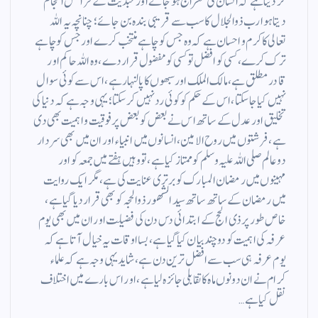
کر دیتا ہے کہ انسان کی معراج ہوجائے اور عبدیت کے فرائض انجام
دیتا ہوا رب ذوالجلال کا سب سے قریبی بندہ بن جائے؛ چنانچہ یہ اللہ
تعالی کا کرم و احسان ہے کہ وہ جس کو چاہے منتخب کرے اور جس کو چاہے
ترک کرے، کسی کو افضل تو کسی کو مفضول قرار دے، وہ اللہ حاکم اور
قادر مطلق ہے، مالک الملک اور سبھوں کا پالنہار ہے، اس سے کوئی سوال
نہیں کیا جاسکتا، اس کے حکم کو کوئی رد نہیں کر سکتا؛ یہی وجہ ہے کہ دنیا کی
تخلیق اور عدل کے ساتھ اس نے بعض کو بعض پر فوقیت و اہمیت بھی دی
ہے، فرشتوں میں روح الامین، انسانوں میں انبیاء اور ان میں بھی سردار
دو عالم صلی اللہ علیہ وسلم کو ممتاز کیا ہے، تو وہیں ہفتے میں جمعہ کو اور
مہینوں میں رمضان المبارک کو برتری عنایت کی ہے، مگر ایک روایت
میں رمضان کے ساتھ ساتھ سید الشھور ذوالحجہ کو بھی قرار دیا گیا ہے،
خاص طور پر ذی الحج کے ابتدائی دس دن کی فضیلت اور ان میں بھی یوم
عرفہ کی اہمیت کو دوچند بیان کیا گیا ہے، بسااوقات یہ خیال آتا ہے کہ
یوم عرفہ ہی سب سے افضل ترین دن ہے، شاید یہی وجہ ہے کہ علماء
کرام نے ان دونوں ماہ کا تقابلی جائزہ لیا ہے، اور اس بارے میں اختلاف
نقل کیا ہے…