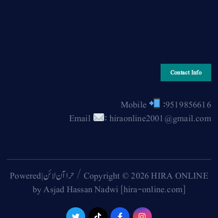
Contact Info
Mobile
:9519856616
Email
: hiraonline2001@gmail.com
Copyright © 2026 HIRA ONLINE / حرا آن لائن | Powered
by Asjad Hassan Nadwi [hira-online.com]