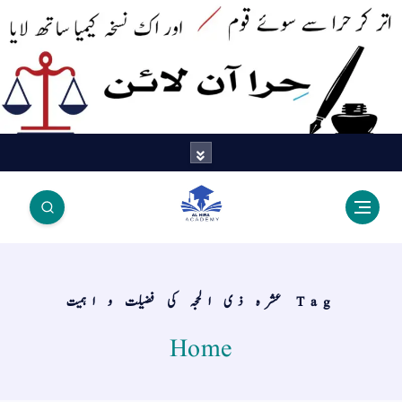
اتر کر حرا سے سوئے قوم آیا - اور
اک نسخہ کیمیا ساتھ لایا
Tag عشرہ ذی الحجہ کی فضیلت و اہمیت
Home