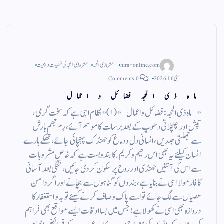
hira-online.com
عشرہ ذی الحجہ
عشرہ ذی الحجہ کی فضیلت و اہمیت
مئی 16, 2026
0 Comments
ماہ ذی الحجہ فضائل و اعمال
*_ماہ ذی الحجہ: فضائل و اعمال_* (١) *نظام الہی ہے کہ سخت گرمی،
تپش اور چلچلاتی دھوپ کے بعد برسات کا موسم آئے، رِم جھم بارش
سے جھلستی جلدیں، انسانی دل و دماغ کو ٹھنڈک پہنچائی جائے، تھکے ہارے
انسان کیلئے یہ بھی اس رحیم و کریم. کا بندوبست ہے کہ خاص مشروبات
سے اس کی آنتیں ٹھنڈی اور روح پرسکون کر دی جائیں، تنگی بعد آسانی
کا فارمولا اسی نے بنایا ہے، بندوں کو گناہوں سے بچانے اور اگر دامن
عصیاں سے لگ جائے تو اسے پاک و صاف کرنے کیلئے توبہ و استغفار کا
دروازہ بھی اسی نے کھولا ہے؛ جس میں بسااوقات ایسے مواقع بھی فراہم