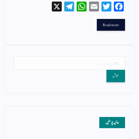
X
Te
W
E
T
Fa
le
ha
m
wi
ce
gr
ts
ail
tte
bo
Read more
a
A
r
ok
m
pp
حالیہ پوسٹیں