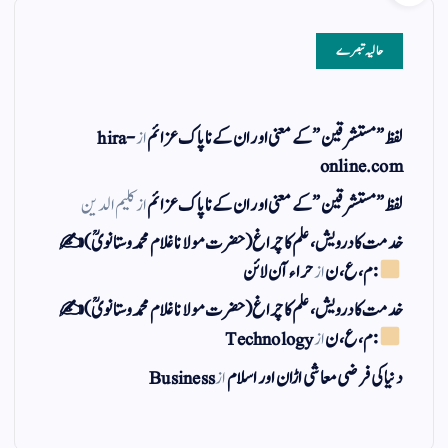
حالیہ تبصرے
لفظ ” مستشرقین ” کے معنی اور ان کے نا پاک عزائم
از
hira-
online.com
لفظ ” مستشرقین ” کے معنی اور ان کے نا پاک عزائم
از
کلیم الدین
خدمت کا درویش، علم کا چراغ(حضرت مولانا غلام محمد وستانویؒ)✍
: م ، ع ، ن
از
حراء آن لائن
خدمت کا درویش، علم کا چراغ(حضرت مولانا غلام محمد وستانویؒ)✍
: م ، ع ، ن
از
Technology
دنیا کی فرضی معاشی اڑان اور اسلام
از
Business