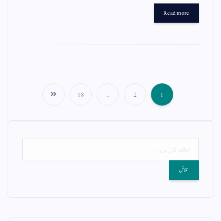
gr
ts
ail
tte
bo
Read more
a
A
r
ok
m
pp
18
…
2
1