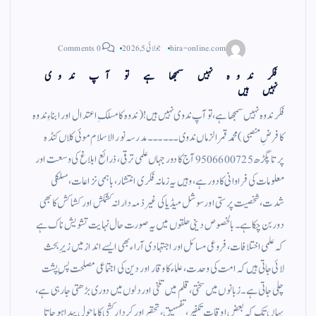
hira-online.com
جولائی 5, 2026
0 Comments
فکر ندوہ نہیں سمجھا ہے تو آپ ندوی
نہیں ہیں
فکر ندوہ نہیں سمجھا ہے، تو آپ ندوی نہیں ہیں ! (ندوہ کا مسلکِ اعتدال اور ابناءِ ندوہ
کا فرضِ منصبی) محمد قمر الزماں ندوی ۔۔۔۔۔۔ مدرسہ نور الاسلام موئی کلاں کنڈہ
پرتاپگڑھ 9506600725 آج کا دور جہاں علمی ترقی، ذرائع ابلاغ کی وسعت اور
معلومات کی فراوانی کا دور ہے، وہیں یہ زمانہ فکری انتشار، باہمی نزاعات، مسلکی
شدت، شخصیت پرستی اور سوشل میڈیا کی غیر ذمہ دارانہ کشمکش اور کشاکش کا بھی
دور بن چکا ہے۔ بالخصوص دینی حلقوں میں یہ صورت حال نہایت تشویش ناک ہے
کہ علمی اختلافات، فروعی مسائل اور اجتہادی آراء بھی ایسے انداز میں زیرِ بحث
لائی جاتی ہیں کہ امت کی وحدت، علماء کا وقار اور دین کی اجتماعی مصلحت پسِ پشت
چلی جاتی ہے۔ زبانوں میں سختی، قلم میں تلخی اور دلوں میں دوری بڑھتی جا رہی ہے،
یہاں تک کہ بعض اوقات تکفیر، تفسیق، تحقیر اور کردار کشی کا ماحول پیدا ہو جاتا