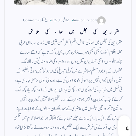
hira-online.com
جولائی 10, 2026
0 Comments
مقررین کی مجلس میں علماء کی تلاش
مقررین کی مجلس میں علماء کی تلاش بقلم ڈاکٹر محسن عتیق خان (مدیر سہ ماہی عربی
مجلہ اقلام الہند) کبھی کبھی میرے ذہن میں یہ خیال گزرتا ہے کہ اتنے سارے
جلسے جلوسوں، اتنی شعلہ بیان تقریروں اور روزمرہ کی علماء و مشائخ کی رنگا رنگ
محفلوں کے باوجود مسلم معاشرے میں کوئی تبدیلی کیوں رونما نہیں ہوتی، تعلیم کے
تئیں دلچسپی کیوں نہیں پیدا ہوتی، نوجوانوں کی بے راہ روی کیوں بڑھتی جا رہی ہے،
نی نسل میں شراب کی لت کیوں زور پکڑتی جا رہی ہے، ان کے اندر کچھ نیا، کچھ الگ
کرنے کا جذبہ کیوں پیدا نہیں ہوتا، ان کے اندر تخلیقی صلاحیتیں کیوں پیدا نہیں
ہوتین؟ مگر دو تین جلسوں میں حاضری کے بعد مجھے ان سوالوں کے جوابات اپنے
اپ مل گئے۔ ایک بار ایک بڑے جلسے میں جانے کا اتفاق ہوا جو اصلا عوام میں تعلیمی
بیداری پیدا کرنے کی غرض سے ایک مخلص اور درد مند دوست نے ارگنائز کیا تھا،