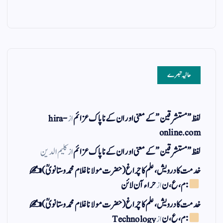
حالیہ تبصرے
لفظ ” مستشرقین ” کے معنی اور ان کے نا پاک عزائم
از
hira-
online.com
لفظ ” مستشرقین ” کے معنی اور ان کے نا پاک عزائم
از
کلیم الدین
خدمت کا درویش، علم کا چراغ(حضرت مولانا غلام محمد وستانویؒ)✍
: م ، ع ، ن
از
حراء آن لائن
خدمت کا درویش، علم کا چراغ(حضرت مولانا غلام محمد وستانویؒ)✍
: م ، ع ، ن
از
Technology