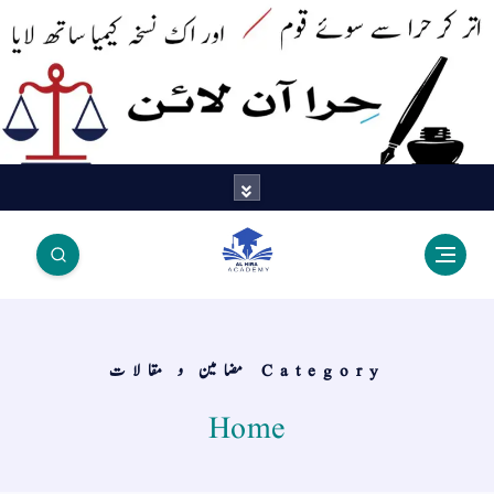
اتر کر حرا سے سوئے قوم آیا - اور
اک نسخہ کیمیا ساتھ لایا
Category مضامین و مقالات
Home