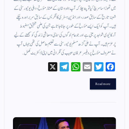
میں تھوڑا سا سرچ کیا تو پتہ چلا کہ آپ ہندوستان کے ممتاز مؤرخ، دہلی یونیورسٹی کے
شعبۂ تاریخ کے سابق صدر، اور انڈین ہسٹری کانگریس کے سابق سربراہ رہ چکے
ہیں۔ آپ کو ایک ایسے مؤرخ کے طور پر جانا جاتا ہے جن کی علمی تحقیق مضبوط
آرکائیوی شواہد پر مبنی ہے اور جو عام لوگوں کی سماجی و معاشی زندگی کو سمجھنے کے لیے
پُرعزم ہیں۔ آپ نے علی گڑھ مسلم یونیورسٹی سے تعلیم حاصل کی تھی جہاں آپ
نے معروف مؤرخ پروفیسر عرفان حبیب کی نگرانی میں اپنی ڈاکٹریٹ مکمل…
X
Te
W
E
T
Fa
le
ha
m
wi
ce
gr
ts
ail
tte
bo
Read more
a
A
r
ok
m
pp