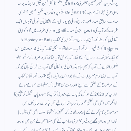
پروفیسر سید ظہیر حسین جعفری: دو ملاقاتیں بقلم: ڈاکٹر محسن عتیق خان (مدیر سہ
ماہی عربی مجلہ اقلام الہند) 13 جولائی 2026 کو پروفیسر سید ظہیر حسین جعفری
صاحب، سابق صدر شعبہ تاریخ، دہلی یونیورسٹی، کے انتقال کی خبر ملی تو جہاں ایک
طرف مجھے آپ کی وفات پر انتہائی صدمہ لگا، وہیں دوسری طرف میں خود کو اپنی
تساہلی پر کوسنے لگا۔ آج چار سال ہو گئے میری کتاب A Hostoy of Bais
Rajputs کو شائع ہوئے مگر آپ سے ملنا تو دور ابھی تک آپ کی خدمت میں اس
کا ایک نسخہ تک نہ ارسال کر سکا تھا۔ آپ کا حق تو یہ بنتا تھا کہ نہ صرف اُسکا نُسخہ بطور
تشکر و امتنان کے آپ کو بھیجا جاتا بلکہ اس کی رونمائی بھی آپ سے کرائی جاتی کیونکہ
آپ نے اپنی تمام مصروفیات کے باوجود اس پر ایک وقیع مقدمہ لکھا تھا جو کتاب
کے موضوع کے تعلق سے اپنے اندر بہت سی قابل ذکر معلومات سموئے ہوئے
تھا۔ یہ سن 2020 کے اوائل کی بات ہے، میری کتاب کا مسودہ پایہ تکمیل کو پہنچ چکا
تھا مگر میں ابھی بھی تشنگی محسوس کر رہا تھا اس لیے تقریباً سات سال تک اس
موضوع پر کام کرنے کے باوجود کچھ نہ کچھ تحقیق و جستجو کا سلسلہ ابھی بھی چل رہا
تھا۔ اس دوران مجھے پروفیسر جعفری صاحب کے کئی مضامين ملے جن میں اودھ
کے زمینداروں اور بیس راجپوتوں کا تذکرہ تھا۔ میں نے جعفری صاحب کے بارے