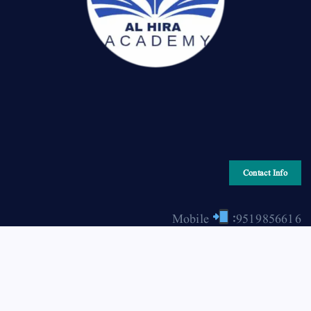
Contact Info
Mobile
:9519856616
Email
: hiraonline2001@gmail.com