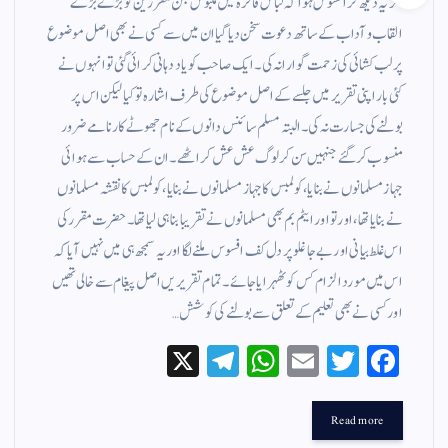
مگر یہ دیکھ کر افسوس ہوا کہ لباس فاخرہ میں ملبوس جن مقررین کو بڑے بڑے
القاب و آداب کے ساتھ دعوت سخن دیا گیا ان میں سے کسی نے بھی اصل موضوع
پر لب کشائی کی زحمت گوارا نہ کی۔ ایک صاحب کو یاد دہانی کرائی گئی تو انہوں نے
کئی بار اپنی تقریر میں جلسے کے اصل موضوع کی طرف اشارہ تو کیا لیکن اس پر
بولنے کی جسارت نہ کی۔البتہ مسلم سائنس دانوں کے نام جھوٹے کارنامے ضرور
منسوب کر گئے جنہیں سن کر لوگ عش عش کر اٹھے۔ ان کے حساب سے ہوائی
جہاز مسلمانوں نے بنایا، کولمبس کا جہاز مسلمانوں نے بنایا، کولمبس کا نقشہ مسلمانوں
نے بنایا تھا، اور تو اور ایٹم بم بھی مسلمانوں نے تقریبا بنا ہی لیا تھا۔ حضرت مقرر کی
اس غلط بیانی اور بے جا غلو پر دل کف افسوس ملنے لگا اور یہ سمجھ ہی میں نہیں آیا کہ
اس میں مورد الزام کس کو ٹھہرایا جائے۔ تمام تقریریں اصل پیغام سے خالی تھیں
اور کسی نے بھی تعلیم کے تعلق سے بولنے کی کوشش…
X
Te
W
E
T
Fa
le
ha
m
wi
ce
gr
ts
ail
tte
bo
Read more