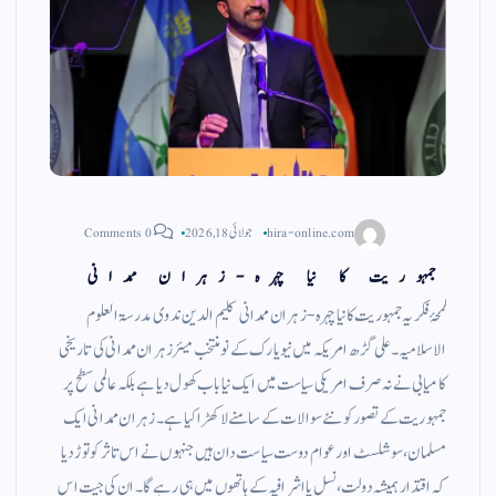
hira-online.com
جولائی 18, 2026
0 Comments
جمہوریت کا نیا چہرہ-زہران ممدانی
لمحۂ فکریہ جمہوریت کا نیا چہرہ-زہران ممدانی کلیم الدین ندوی مدرسۃ العلوم
الاسلامیہ۔علی گڑھ امریکہ میں نیویارک کے نو منتخب میئر زہران ممدانی کی تاریخی
کامیابی نے نہ صرف امریکی سیاست میں ایک نیا باب کھول دیا ہے بلکہ عالمی سطح پر
جمہوریت کے تصور کو نئے سوالات کے سامنے لا کھڑا کیا ہے۔ زہران ممدانی ایک
مسلمان، سوشلسٹ اور عوام دوست سیاست دان ہیں جنہوں نے اس تاثر کو توڑ دیا
کہ اقتدار ہمیشہ دولت، نسل یا اشرافیہ کے ہاتھوں میں ہی رہے گا۔ ان کی جیت اس