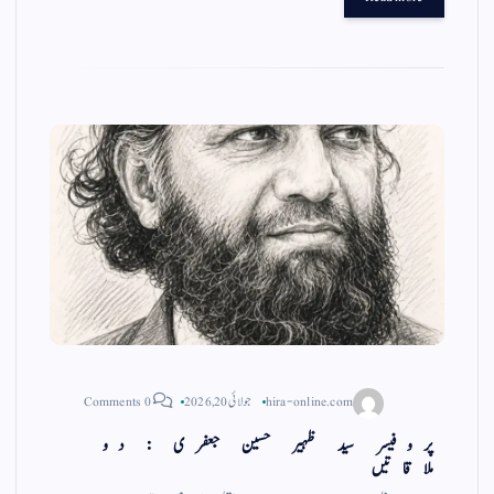
gr
ts
ail
tte
bo
a
A
r
ok
m
pp
hira-online.com
جولائی 20, 2026
0 Comments
پروفیسر سید ظہیر حسین جعفری : دو
ملاقاتیں