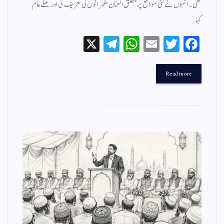
تھی۔ انہوں نے کئی مواقع پر مطلق العنان حکمرانوں کی تعریف کی اور کھلے عام
کہا…
X
Te
W
E
T
Fa
le
ha
m
wi
ce
gr
ts
ail
tte
bo
Read more
a
A
r
ok
m
pp