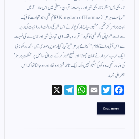
تاریخی پس منظر : تاریخی شہر اور ریاست: قرونِ وسطیٰ میں اس علاقے میں
"ریاستِ ہرمز” (Kingdom of Hormuz) قائم تھی، جو تجارت کا ایک
بہت بڑا مرکز تھی۔ مشہور سیاح مارکو پولو نے اس شہر کی دولت اور اہمیت کی وجہ
سے اسے "دنیا کی انگوٹھی کا نگینہ” قرار دیا تھا۔ اسی تجارتی شہر اور جزیرے کی نسبت
سے اس آبی راستے کا نام "آبنائے ہرمز” پڑ گیا. گیارہویں صدی میں، محمد درمکو نامی
ایک عرب سردار نے عمان چھوڑا اور خلیج عبور کر کے ایرانی ساحل پر ‘مملکتِ ہرمز’
کی بنیاد رکھی۔ وہ کوئی جنگجو نہیں بلکہ ایک تاجر شہزادہ تھا، اور وہ جانتا تھا کہ اس
جغرافیہ میں…
X
Te
W
E
T
Fa
le
ha
m
wi
ce
gr
ts
ail
tte
bo
Read more
a
A
r
ok
m
pp