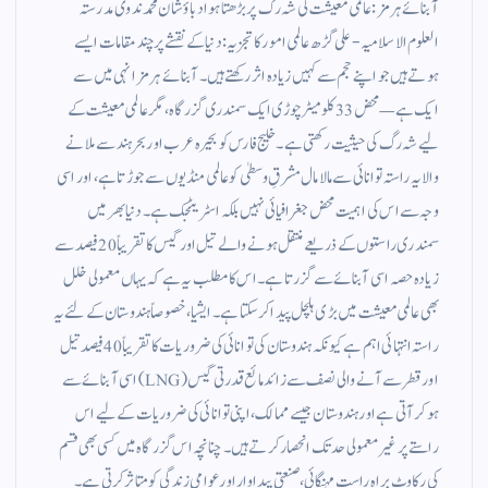
آبنائے ہرمز: عالمی معیشت کی شہ رگ پر بڑھتا ہوا دباؤ شان محمد ندوی مدرستہ
العلوم الاسلامیہ -علی گڑھ عالمی امور کا تجزیہ: دنیا کے نقشے پر چند مقامات ایسے
ہوتے ہیں جو اپنے حجم سے کہیں زیادہ اثر رکھتے ہیں۔ آبنائے ہرمز انہی میں سے
ایک ہے—محض 33 کلومیٹر چوڑی ایک سمندری گزرگاہ، مگر عالمی معیشت کے
لیے شہ رگ کی حیثیت رکھتی ہے۔ خلیج فارس کو بحیرہ عرب اور بحر ہند سے ملانے
والا یہ راستہ توانائی سے مالا مال مشرقِ وسطیٰ کو عالمی منڈیوں سے جوڑتا ہے، اور اسی
وجہ سے اس کی اہمیت محض جغرافیائی نہیں بلکہ اسٹریٹجک ہے۔ دنیا بھر میں
سمندری راستوں کے ذریعے منتقل ہونے والے تیل اور گیس کا تقریباً 20 فیصد سے
زیادہ حصہ اسی آبنائے سے گزرتا ہے۔ اس کا مطلب یہ ہے کہ یہاں معمولی خلل
بھی عالمی معیشت میں بڑی ہلچل پیدا کر سکتا ہے۔ ایشیا، خصوصاً ہندوستان کے لئے یہ
راستہ انتہائی اہم ہے کیونکہ ہندوستان کی توانائی کی ضروریات کا تقریباً 40 فیصد تیل
اور قطر سے آنے والی نصف سے زائد مائع قدرتی گیس (LNG) اسی آبنائے سے
ہوکر آتی ہے اور ہندوستان جیسے ممالک، اپنی توانائی کی ضروریات کے لیے اس
راستے پر غیر معمولی حد تک انحصار کرتے ہیں۔ چنانچہ اس گزرگاہ میں کسی بھی قسم
کی رکاوٹ براہِ راست مہنگائی، صنعتی پیداوار اور عوامی زندگی کو متاثر کرتی ہے۔