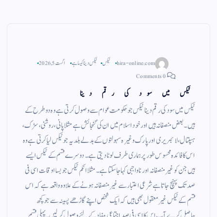
hira-online.com
ٹیکس
ٹیکس دینا کیسا ہے
اگست 5, 2026
0 Comments
ٹیکس میں سود کی رقم دینا
ٹیکس میں سود کی رقم دینا ٹیکس جو حکومت عوام سے وصول کرتی ہے وہ دو طرح کے
ہیں ۔ بعض منصفانہ ہیں اور خود اسلام میں ان کی گنجائش ہے مثلا پانی ، روشنی ، سڑک ،
ہسپتال ، لائبریری اور پارک وغیرہ سہولتوں کے بدلے بلدیہ جو ٹیکس لیا کرتی ہے وہ
اس کا فائدہ محسوس طور پر ہماری طرف لوٹا دیتی ہے ۔ دوسرے قسم کے ٹیکس ایسے
ہیں جن کو غیر منصفانہ اور ناواجبی کہا جاسکتا ہے ۔ مثلا انکم ٹیکس جو بسا اوقات اسی فی
صد تک پہنچ جاتا ہے شرعی اعتبار سے غیر منصفانہ ہونے کے علاوہ واقعہ ہے کہ اس
قسم کے ٹیکس غیر معقول بھی ہیں کہ ایک شخص اپنے گاڑھے پسینہ سے جو کچھ
حاصل کرے آپ اس کا اسی فی صد اجتماعی مفاد کے لئے وصول کر لیں۔ پہلی قسم