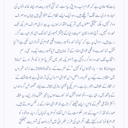
بات کا اعلان ہے کہ عوام اب روایتی سیاست، نمائشی جمہوریت اور چند خاندانوں کی
اجارہ داری سے تنگ آ چکے ہیں۔ وہ ایک ایسے نظام کے متلاشی ہیں جہاں وہ صرف
ووٹر نہیں، بلکہ حقیقی معنوں میں شریکِ اقتدار ہوں۔ یہ بیداری صرف امریکہ تک
محدود نہیں۔ آج ہندوستان سمیت دنیا کے بیشتر جمہوری ممالک اسی بحران سے گزر
رہے ہیں۔ سوال یہ ہے کہ کیا نمائندہ جمہوریت واقعی عوام کی آواز بن سکی ہے؟ کیا
منتخب نمائندے واقعی عوامی مفاد کے ترجمان ہیں؟ یا جمہوریت ایک رسمی رسمِ
انتخاب تک محدود ہو کر رہ گئی ہے؟ امریکہ بھر میں تقریباً ستر لاکھ افراد نے "No
to Kings – بادشاہوں کو نہیں” کے نعرے کے ساتھ 2600 سے زائد شہروں
میں مظاہرے کیے،یہ نعرہ دراصل اس عوامی احساس کی ترجمانی ہے جو طاقت کے
ارتکاز کے خلاف ابھر رہا ہے۔ امریکی پالیسی سازی ہمیشہ سے چند مخصوص گروہوں
کے ہاتھ میں رہی ہے — خواہ وہ منتخب نمائندے ہوں یا غیر منتخب ماہرین۔ یہ طبقہ
اکثر اجتماعی فہم کے نام پر ایسے فیصلے کرتا ہے جو عوامی مفاد کے برعکس ہوتے ہیں۔
صدر ڈونلڈ ٹرمپ کے دورِ حکومت نے اس تضاد کو مزید نمایاں کر دیا۔ وہ خود کو
عوام کا نمائندہ کہتے تھے، مگر ان کی طرزِ حکمرانی میں فردِ واحد کی آمریت جھلکتی