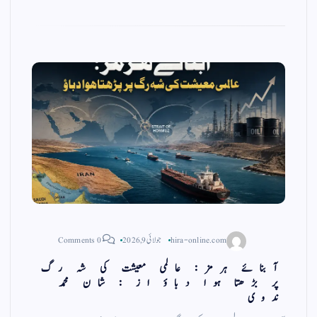
a
A
r
ok
m
pp
hira-online.com
جولائی 9, 2026
0 Comments
آبنائے ہرمز: عالمی معیشت کی شہ رگ
پر بڑھتا ہوا دباؤ از : شان محمد
ندوی