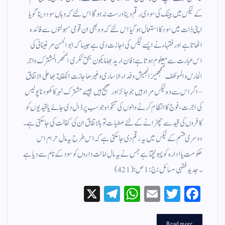
کے ٹیکس میں بینک کی سودی رقم دینا درست نہ ہو گا اس لئے کہ وہاں سود دینا گویا
اپنی ذات میں سود کا استعمال ہوگیا اس لئے کہ وہ بھی ان قومی سہولتوں سے فائدہ
اٹھاتا ہے اور فقہاء نے ایسے ٹیکس کی اجازت دی ہے جیسا کہ ابوالحسن مرغینانی کی
اس عبارت سے معلوم ہوتا ہے : فان اريد بها ما يكون بحق ككرى النهر المشترك واجر
الحارس والموظف لتجهيز الجيش وفداء الاسارى وغيرها جازت الكفالة بها على الاتفاق
– اگر اس سے وہ ٹیکس مراد ہیں جو جائز اور صحیح ہیں جیسے مشترک نہر کا کھودنا پولیس
کی اجرت ، فوج کا انتظام کرنے والوں کی تنخواہ جو سب پر ڈال دی جائے یا قیدیوں کو
کافروں کی قید سے چھڑانے کے لئے عطیات تو بالاتفاق ان کی کفالت کی جا سکتی ہے ۔
دوسری قسم کے ٹیکس میں یہ رقم دی جاسکتی ہے کہ اس طرح یہ مال حرام اس
حکومت یا ادارہ کو پہونچتا ہے جس نے یہ مال امانت داروں کو سود کے نام سے دیا ہے
۔ جدید فقہی مسائل : ج : 1 ص: (421 )
X
Te
W
E
T
Fa
le
ha
m
wi
ce
Read more