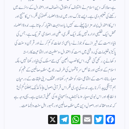
ہے، حالانکہ دینِ اسلام نے اختلاف کو اخلاق، انصاف اور اعتدال کے دائرے میں
رکھنے کی تعلیم دی ہے۔ ایسے نازک دور میں ندوة العلماء لکھنؤ کی فکر، اس کا منہج اور
اس کا اعتدال پسند مزاج پہلے سے کہیں زیادہ اہمیت اختیار کر جاتا ہے۔ ندوة العلماء
محض ایک تعلیمی ادارہ نہیں بلکہ ایک فکری، علمی اور اصلاحی تحریک ہے، جس کی
بنیاد امت کے شیرازے کو جوڑنے، باہمی نزاعات کو کم کرنے اور قرآن و سنت کی
پاکیزہ تعلیمات کی روشنی میں امت کو اعتدال، وسطیت اور اجتماعیت کا راستہ
دکھانے پر رکھی گئی تھی۔ اس کا نصب العین کسی نئے مسلک کی بنیاد رکھنا نہیں، بلکہ
اسلام کے اولین اور خالص سرچشموں کی طرف رجوع، سلفِ صالحین کے فہم کو
معیار بنانا، امت کے اجتماعی مفاد کو مقدم رکھنا اور مختلف دینی طبقات کے درمیان
ہم آہنگی پیدا کرنا ہے۔ ندوہ کی پوری فکر اس قرآنی اصول ﴿وَكَذَٰلِكَ جَعَلْنَاكُمْ أُمَّةً
وَسَطًا﴾ اور اس نبوی معیار «ما أنا عليه وأصحابي» کی عملی ترجمان ہے۔ یہی وجہ ہے
کہ ندوہ عقائد اور اصولِ دین میں سلفِ صالحین اور جمہور اہلِ سنت والجماعت…
X
Te
W
E
T
Fa
le
ha
m
wi
ce