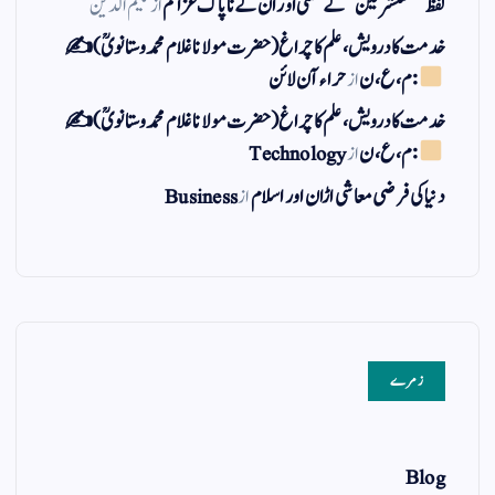
لفظ ” مستشرقین ” کے معنی اور ان کے نا پاک عزائم
از
کلیم الدین
خدمت کا درویش، علم کا چراغ(حضرت مولانا غلام محمد وستانویؒ)✍
: م ، ع ، ن
از
حراء آن لائن
خدمت کا درویش، علم کا چراغ(حضرت مولانا غلام محمد وستانویؒ)✍
: م ، ع ، ن
از
Technology
دنیا کی فرضی معاشی اڑان اور اسلام
از
Business
زمرے
Blog