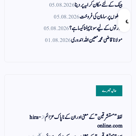
بینک کے لئے مکان کرایہ پر دینا
05.08.2026
قسطوں پر سامان کی فروخت
05.08.2026
عورتوں کے لیے سونا پہننا کیسا ہے؟
05.08.2026
مولانا قاضی محمد معین اللہ اندوری
01.08.2026
حالیہ تبصرے
لفظ ” مستشرقین ” کے معنی اور ان کے نا پاک عزائم
از
hira-
online.com