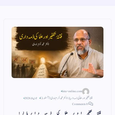
hira-online.com
فتنۂ تکفیر اور علما کی ذمہ داریاز: ڈاکٹر محمد اکرم ندوی (آکسفورڈ)
جون 6, 2026
0 Comments
فتنۂ تکفیر اور علما کی ذمہ داریاز: