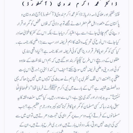
ڈاکٹر محمد اکرم ندوی (آکسفورڈ)
فتنۂ تکفیر اور علما کی ذمہ داریاز: ڈاکٹر محمد اکرم ندوی (آکسفورڈ) آج ہندوستان و
پاکستان کے متعدد اہلِ علم حضرات نے مجھے توجہ دلائی کہ فلاں شخص کو گمراہ قرار
دینے کی مہم چلائی جائے، اسے بے اعتبار کر دیا جائے، بلکہ اس کے کفر کا فتویٰ صادر
کیا جائے، اس نوع کی تحریک وقت کا اہم فریضہ اور سب سے بڑا علمی کارنامہ ہے۔
کیا کسی کو گمراہ یا کافر قرار دینا بھی کوئی فریضہ اور کارنامہ ہے؟ کیا واقعی ہماری
عقلوں کے دریچے اس طرح کچکچا کر بند ہو گئے ہیں کہ ہم اس غلاظت کے علاوہ
کوئی اور دینی و علمی فریضہ نہیں سوچ سکتے؟ حیف اس کند ذہنی پر! دریغ اس پست
عقلی پر! لعنت اس تنگ نظری پر! کیا ہم نے حدیث کی کتابوں میں نہیں پڑھا کہ یہی
وہ خصلتِ شنیعہ ہے جس کے بارے میں نبی اکرم ﷺ نے فرمایا تھا: ’’دَعُوهَا فَإِنَّهَا
مُنْتِنَةٌ‘‘۔ یہ بدبو دار اور گندی چیز ہے، اس سے دور رہیں۔ کیا ہمیں سنت و فقہ کا یہ
سبق یاد نہ رہا کہ کسی مسلمان کو گمراہ یا کافر کہنا گناہِ کبیرہ اور جرمِ عظیم ہے؟ جب
مسلمانوں کے فرقے ایک دوسرے پر گمراہی کی تہمت دھرتے ہیں تو ان میں سے
کسی کی جیت نہیں ہوتی، بلکہ دونوں ہارتے ہیں اور بری طرح ہارتے ہیں، ان کے