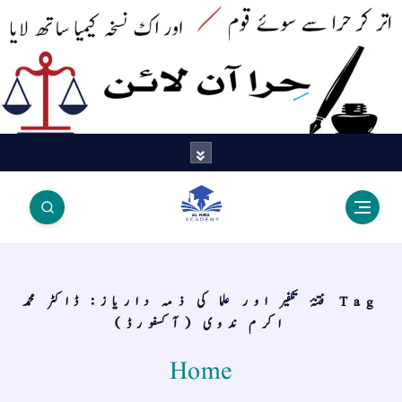
اتر کر حرا سے سوئے قوم آیا - اور
اک نسخہ کیمیا ساتھ لایا
Tag فتنۂ تکفیر اور علما کی ذمہ داریاز: ڈاکٹر محمد
اکرم ندوی (آکسفورڈ)
Home