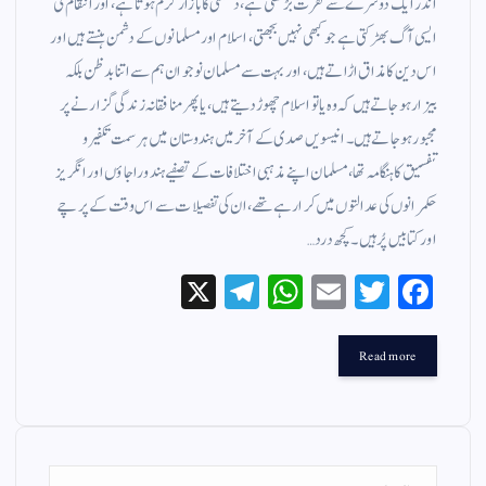
اندر ایک دوسرے سے نفرت بڑھتی ہے، دشمنی کا بازار گرم ہوتا ہے، اور انتقام کی
ایسی آگ بھڑکتی ہے جو کبھی نہیں بجھتی، اسلام اور مسلمانوں کے دشمن ہنستے ہیں اور
اس دین کا مذاق اڑاتے ہیں، اور بہت سے مسلمان نوجوان ہم سے اتنا بدظن بلکہ
بیزار ہو جاتے ہیں کہ وہ یا تو اسلام چھوڑ دیتے ہیں، یا پھر منافقانہ زندگی گزارنے پر
مجبور ہو جاتے ہیں۔ انیسویں صدی کے آخر میں ہندوستان میں ہر سمت تکفیر و
تفسیق کا ہنگامہ تھا، مسلمان اپنے مذہبی اختلافات کے تصفیے ہندو راجاؤں اور انگریز
حکمرانوں کی عدالتوں میں کرا رہے تھے، ان کی تفصیلات سے اس وقت کے پرچے
اور کتابیں پُر ہیں۔ کچھ درد…
X
Te
W
E
T
Fa
le
ha
m
wi
ce
gr
ts
ail
tte
bo
Read more
a
A
r
ok
m
pp