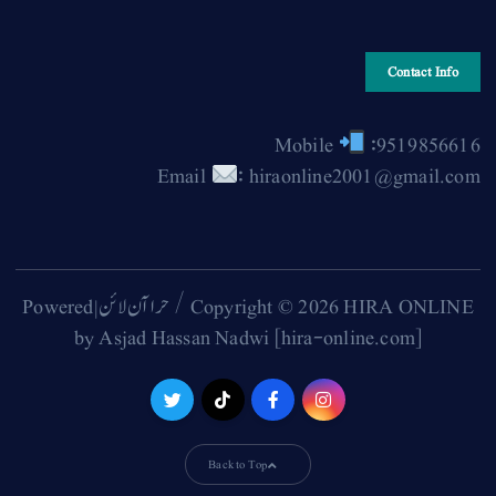
Contact Info
Mobile
:9519856616
Email
: hiraonline2001@gmail.com
Copyright © 2026 HIRA ONLINE / حرا آن لائن | Powered
by Asjad Hassan Nadwi [hira-online.com]
Back to Top