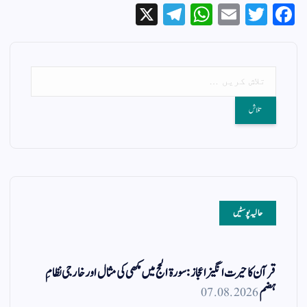
X
Te
W
E
T
Fa
le
ha
m
wi
ce
gr
ts
ail
tte
bo
a
A
r
ok
m
pp
حالیہ پوسٹیں
قرآن کا حیرت انگیز اعجاز: سورۃ الحج میں مکھی کی مثال اور خارجی نظامِ
ہضم
07.08.2026