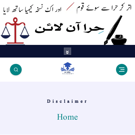
اتر کر حرا سے سوئے قوم آیا - اور
اک نسخہ کیمیا ساتھ لایا
Disclaimer
Home