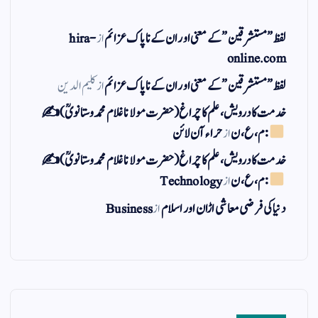
لفظ ” مستشرقین ” کے معنی اور ان کے نا پاک عزائم
از
hira-
online.com
لفظ ” مستشرقین ” کے معنی اور ان کے نا پاک عزائم
از
کلیم الدین
خدمت کا درویش، علم کا چراغ(حضرت مولانا غلام محمد وستانویؒ)✍
: م ، ع ، ن
از
حراء آن لائن
خدمت کا درویش، علم کا چراغ(حضرت مولانا غلام محمد وستانویؒ)✍
: م ، ع ، ن
از
Technology
دنیا کی فرضی معاشی اڑان اور اسلام
از
Business