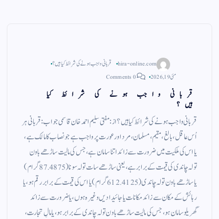
hira-online.com
قربانی واجب ہونے کی شرائط کیا ہیں؟
مئی 19, 2026
0 Comments
قربانی واجب ہونے کی شرائط کیا
ہیں؟
قربانی واجب ہونے کی شرائط کیا ہیں؟ از : مفتی سلیم احمد خان قاسمی جواب:قربانی ہر
اُس عاقل ، بالغ ، مقیم، مسلمان، مرد اور عورت پر واجب ہے جو نصاب کا مالک ہے ،
یا اس کی ملکیت میں ضرورت سے زائد اتنا سامان ہے، جس کی مالیت ساڑھے باون
تولہ چاندی کی قیمت کے برابر ہے، یعنی ساڑھے سات تولہ سونا (87.4875گرام )
یا ساڑھے باون تولہ چاندی (612.4125گرام ) یا اس کی قیمت کے برابر رقم ہو ، یا
رہائش کے مکان سے زائد مکانات یا جائیدادیں وغیرہ ہوں، یا ضرورت سے زائد
گھریلو سامان ہو ، جس کی مالیت ساڑھے باون تولہ چاندی کے برابر ہو، یا مالِ تجارت،