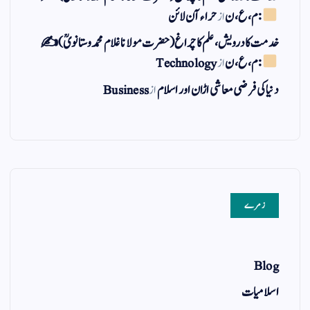
: م ، ع ، ن
از
حراء آن لائن
خدمت کا درویش، علم کا چراغ(حضرت مولانا غلام محمد وستانویؒ)✍
: م ، ع ، ن
از
Technology
دنیا کی فرضی معاشی اڑان اور اسلام
از
Business
زمرے
Blog
اسلامیات