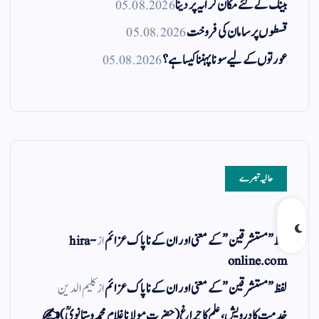
بینک کے لئے مکان کرایہ پر دینا
05.08.2026
قسطوں پر سامان کی فروخت
05.08.2026
عورتوں کے لیے سونا پہننا کیسا ہے؟
05.08.2026
حالیہ تبصرے
لفظ ” مستشرقین ” کے معنی اور ان کے نا پاک عزائم
از
hira-
online.com
لفظ ” مستشرقین ” کے معنی اور ان کے نا پاک عزائم
از
کلیم الدین
خدمت کا درویش، علم کا چراغ(حضرت مولانا غلام محمد وستانویؒ)✍