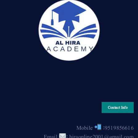
Contact Info
Mobile
:9519856616
Email
: hiraonline2001@gmail.com