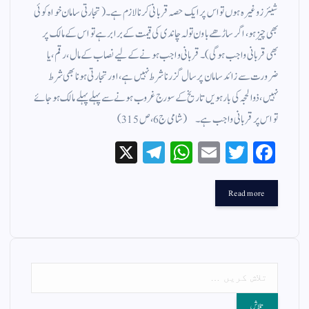
شیئرز وغیرہ ہوں تو اس پر ایک حصہ قربانی کرنا لازم ہے ۔ (تجارتی سامان خواہ کوئی
بھی چیز ہو، اگر ساڑھے باون تولہ چاندی کی قیمت کے برابر ہے تو اس کے مالک پر
بھی قربانی واجب ہوگی)۔ قربانی واجب ہونے کے لیے نصاب کے مال ، رقم ، یا
ضرورت سے زائد سامان پر سال گزرنا شرط نہیں ہے، اور تجارتی ہونا بھی شرط
نہیں، ذوالحجہ کی بارہویں تاریخ کے سورج غروب ہونے سے پہلے پہلے مالک ہوجائے
تو اس پر قربانی واجب ہے۔ (شامی ج6،ص315)
X
Te
W
E
T
Fa
le
ha
m
wi
ce
gr
ts
ail
tte
bo
Read more
a
A
r
ok
m
pp