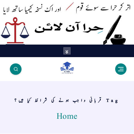
اتر کر حرا سے سوئے قوم آیا - اور
اک نسخہ کیمیا ساتھ لایا
Tag قربانی واجب ہونے کی شرائط کیا ہیں؟
Home