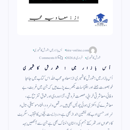
hira-online.com
اُس بازار میں : شورش کاشمیری
شورش کاشمیری
فروری 6, 2026
0 Comments
اُس بازار میں : شورش کاشمیری
اُس بازار میں : شورش کاشمیری از : معاویہ محب اللہ اس کتاب میں جابجا
خوبصورت جملے اور اقتباسات بکھرے پڑے ہیں کہ جن میں غربت، بے
وفائی، معاشرتی خرابی، عصمت فروشی، آزادہ روی اور شوقِ تفریح ہے،
معاشرے کی اکھڑی ہوئی چولیں بھی ہیں، رقص و سُرود، غنا و موسیقی، تال و
سُر اور حسنِ ادب کا دلنشین انداز بھی ہے، دردِ زیست، لُچّوں کا قہقہہ، سگریٹ
کا دھواں اور تھرکتے جسم کی داستان المناک بھی ہے جن سے آنکھیں بہہ