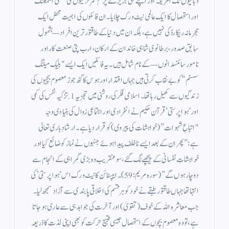
دہائیوں تک امریکہ اور اپنے نجی جزیرے پر کم عمر لڑکیوں کی جنسی اسمگلنگ
اور استحصال کا ایک عالمی نیٹ ورک چلایا۔​ان فائلوں کی اہمیت محض ایک
مجرمانہ ریکارڈ کی نہیں ہے، بلکہ ان میں دنیا کے طاقتور ترین افراد—بشمول
سابق صدور، برطانوی شاہی خاندان کے ارکان، ارب پتی صنعت کار اور
نامور سائنسدانوں—کے نام شامل ہیں۔ یہ فائلیں ایک ایسے "بلیک میلنگ
سسٹم” کو بے نقاب کرتی ہیں جہاں اقتدار اور ہوس کا گٹھ جوڑ معصوم بچیوں کی
زندگیوں سے کھیل رہا تھا۔ ​اسلامی فکر کی روشنی میں تجزیہ ​1. تزکیہ نفس کی کمی
اور ‘ہوا پرستی’ ​قرآن حکیم نے انفرادی اور اجتماعی زوال کی بنیادی وجہ
"اتباعِ شہوات” (خواہشات کی پیروی) کو قرار دیا ہے۔ ارشادِ باری تعالیٰ
ہے: ”پھر ان کے بعد ایسے ناخلف پیدا ہوئے جنہوں نے نماز کو ضائع کیا اور
خواہشاتِ نفسانی کے پیچھے لگ گئے، سو عنقریب وہ بڑی گمراہی کے انجام سے
دوچار ہوں گے” (سورہ مریم: 59)۔​ایپسٹائن کا نیٹ ورک اس ‘ہوا پرستی’ کی
انتہا تھا جہاں طاقتور طبقے نے خود کو ہر قسم کی اخلاقی پابندی سے آزاد سمجھ لیا۔
جب معاشرہ اللہ کے خوف (تقویٰ) اور آخرت کی جوابدہی سے عاری ہو جاتا
ہے، تو وہ معصوم بچوں کے استحصال جیسی قبیح حرکت کو بھی اپنی لذت کا ذریعہ