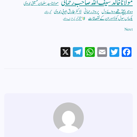
مولانا خالد سیف اللہ صاحب رحمانی
مولانا سید سلمان حسینی ندوی
وہ جو بیچتے تھے دوائے دل
پرواز رحمانی
ڈاکٹر طارق ایوبی ندوی
گھر واپسی
یکساں سول کوڈ اور ان کے نقصانات
حقیقی گھر کی طرف واپسی
Next
X
Te
W
E
T
Fa
le
ha
m
wi
ce
gr
ts
ail
tte
bo
a
A
r
ok
m
pp