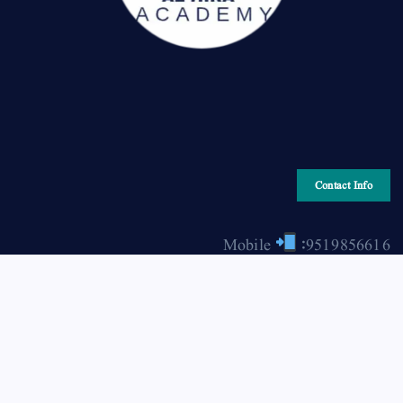
Contact Info
Mobile
:9519856616
Email
: hiraonline2001@gmail.com
Copyright © 2026 HIRA ONLINE / حرا آن لائن | Powered
by Asjad Hassan Nadwi [hira-online.com]