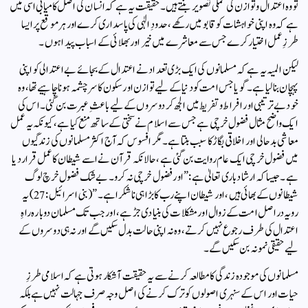
تو وہ اعتدال و توازن کی عملی تصویر بنتے ہیں۔حقیقت یہ ہے کہ انسان کی اصل کامیابی اسی میں
ہے کہ وہ اپنی خواہشات کو قابو میں رکھے، حدودِ الٰہی کی پاسداری کرے اور ہر موقع پر ایسا
طرزِ عمل اختیار کرے جس سے معاشرے میں خیر اور بھلائی کے اسباب پیدا ہوں۔
لیکن المیہ یہ ہے کہ مسلمانوں کی ایک بڑی تعداد نے اعتدال کے بجائے بے اعتدالی کو اپنی
پہچان بنالیا ہے۔ گویا جس امت کو دنیا کے لیے توازن اور سکون کا سرچشمہ ہونا چاہیے تھا، وہ
خود بے ترتیبی اور افراط و تفریط میں الجھ کر دوسروں کے لیے باعثِ عبرت بن گئی۔ اس کی
ایک واضح مثال فضول خرچی ہے جس سے اسلام نے سختی کے ساتھ منع کیا ہے، کیونکہ یہ عمل
معاشی بدحالی اور اخلاقی بگاڑ کا سبب بنتا ہے۔ مگر افسوس کہ آج اکثر مسلمانوں کی زندگیوں
میں فضول خرچی ایک عام روایت بن گئی ہے، حالانکہ قرآن نے اسے شیطان کا عمل قرار دیا
ہے۔ جیسا کہ ارشاد باری تعالیٰ ہے:”اور فضول خرچی نہ کرو۔ بے شک فضول خرچ لوگ
شیطانوں کے بھائی ہیں، اور شیطان اپنے رب کا بڑا ہی ناشکرا ہے۔”( بنی اسرائیل:27) یہ
رویہ دراصل امت کے زوال اور مشکلات کی بنیادی جڑ ہے، اور جب تک مسلمان دوبارہ راہِ
اعتدال کی طرف رجوع نہیں کرتے، وہ نہ اپنی حالت بدل سکیں گے اور نہ ہی دوسروں کے
لیے حقیقی نمونہ بن سکیں گے۔
مسلمانوں کی موجودہ زندگی کا مطالعہ کرنے سے یہ حقیقت آشکار ہوتی ہے کہ اسلامی طرزِ
حیات اور اس کے سنہری اصولوں کو ترک کرنے کی اصل وجہ صرف جہالت نہیں ہے بلکہ