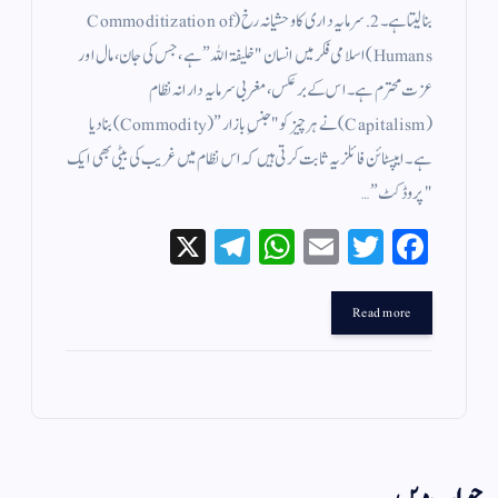
بنا لیتا ہے۔ ​2. سرمایہ داری کا وحشیانہ رخ (Commoditization of
Humans) ​اسلامی فکر میں انسان "خلیفۃ اللہ” ہے، جس کی جان، مال اور
عزت محترم ہے۔ اس کے برعکس، مغربی سرمایہ دارانہ نظام
(Capitalism) نے ہر چیز کو "جنسِ بازار” (Commodity) بنا دیا
ہے۔​ایپسٹائن فائلز یہ ثابت کرتی ہیں کہ اس نظام میں غریب کی بیٹی بھی ایک
"پروڈکٹ”…
X
Te
W
E
T
Fa
le
ha
m
wi
ce
gr
ts
ail
tte
bo
Read more
a
A
r
ok
m
pp
جواب دیں