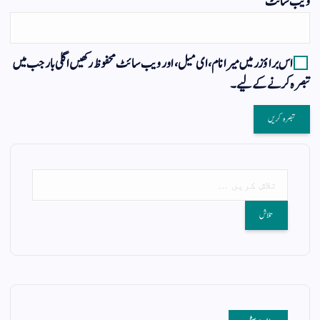
ویب‌ سائٹ
اس براؤزر میں میرا نام، ای میل، اور ویب سائٹ محفوظ رکھیں اگلی بار جب میں
تبصرہ کرنے کےلیے۔