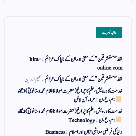
حالیہ تبصرے
لفظ ” مستشرقین ” کے معنی اور ان کے نا پاک عزائم
از
hira-
online.com
لفظ ” مستشرقین ” کے معنی اور ان کے نا پاک عزائم
از
کلیم الدین
خدمت کا درویش، علم کا چراغ(حضرت مولانا غلام محمد وستانویؒ)✍
: م ، ع ، ن
از
حراء آن لائن
خدمت کا درویش، علم کا چراغ(حضرت مولانا غلام محمد وستانویؒ)✍
: م ، ع ، ن
از
Technology
دنیا کی فرضی معاشی اڑان اور اسلام
از
Business