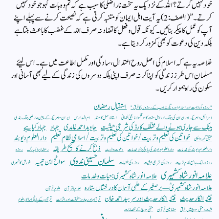
خود نہیں کرتے؟ اللہ کے نزدیک یہ سخت ناراضگی کا سبب ہے کہ تم وہ بات کہو جو خود نہیں
کرتے۔” (الصف: 2)یہ آیت اہل ایمان کو متنبہ کرتی ہے کہ نصیحت کرنے سے پہلے اپنے
آپ کو عمل کا پیکر بنائیں۔ کیونکہ قول و فعل کا تضاد نہ صرف اللہ کے غضب کا باعث بنتا ہے
بلکہ دین کی دعوت کو بھی کمزور کر دیتا ہے۔
خلاصہ یہ ہے کہ اسلام کی اصل روح اعتدال، سادگی اور مکمل اطاعت میں ہے۔ اس لیئے
مسلمان اس طرز زندگی کو اپنا کر نہ صرف اپنی بلکہ دوسروں کی زندگی کے لیے بھی آسانی اور
سکون کی راہ ہموار کریں۔
استقبال رمضان
"روزہ کی اہمیت اور اسلام اور دیگر مذاہب کے روزوں کا فرق"
اسرائیل و امریکہ اور ایران کی جنگ اور اہل سنت کا موقفمولانا یحییٰ نعمانی
اسقاط حمل کا مسئلہ
ام المدارس
ایران-امریکہ کے مابین عارضی جنگ بندی
بینک سے جاری ہونے والے مختلف کارڈ کی شرعی حیثیت
جاوید احمد غامدی
جہاد
جہاد کیا ہے
خواتین کی تعلیم و تربیت/ خواتین کی تعلیم و تربیت/ اسلامی نظام تعلیم
دار العلوم دیوبند
حقیقی گھر واپسی
ذبح کرنے کا صحیح طریقہ
دار العلوم دیوبند کی خدمات
دار العلوم دیوبند کی پانچ بڑی خدمات
دعوت و ڈبیٹ
رمضان المبارک
روزہ
سلمان حسینی ندوی
سوانح ابن تیمیہ
روزہ، ایک جامع نظامِ تربیت
روزہ کی شرعی حیثیت
روزہ کی فضیلت
شورش کاشمیری
علامہ انور شاہ کشمیری
علامہ انور شاہ کشمیری: حیات و خدمات
علامہ انور شاہ کشمیریؒ — برصغیر کے علمی آسمان کا درخشاں ستارہ
علوم القرآن
علوم قرآن
فتنہ انکار حدیث
فتنہ انکار حدیث اور سر سید احمد خان
قرآن اور جادو: حقیقت اور اثرات
قرآن کے پانچ اساسی علوم
مثبت و منفی سوچ میں فرق
مضامین قرآن
منفی سوچ کے نقصانات