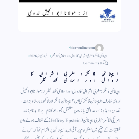
hira-online.com
ایپسٹائن فائلز: مغربی اشرافیہ کا زوال اور اسلامی نکتہ نظر
فروری 2, 2026
0 Comments
ایپسٹائن فائلز: مغربی اشرافیہ کا
زوال اور اسلامی نکتہ نظر
ایپسٹائن فائلز: مغربی اشرافیہ کا زوال اور اسلامی نکتہ نظر از : مولانا ابو الجیش
ندوی تعارف: ایپسٹائن فائلز کیا ہیں؟ ​ایپسٹائن فائلز ان لاکھوں دستاویزات،
تصاویر، ویڈیوز اور عدالتی بیانات پر مشتمل مجموعے کا نام ہے جو بدنام زمانہ
امریکی فنانسر جیفری ایپسٹائن (Jeffrey Epstein) کے خلاف ہونے والی
تحقیقات کے نتیجے میں منظرِ عام پر آئی ہیں۔ ایپسٹائن پر الزام تھا کہ اس نے