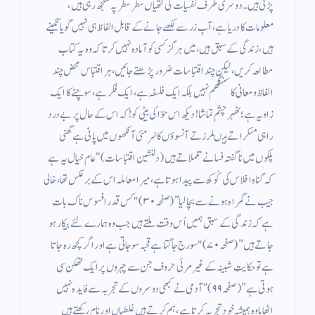
پڑتی ہیں۔دوسری طرف نفسیات کی گتھیاں سطر سطر پہ سلجھ رہی ہیں،
معلومات کا دریا ہے، آبِ زر سے لکھے جانے کے قابل الفاظ ہی نہیں گویا نگینے
ہیں، زندگی کے سبق ہیں، میں ہرگز کسی کو آمادہ نہیں کرتا کہ وہ یہ کتاب
مطالعہ کریں، لیکن چند اقتباسات ضرور پڑھتے جائیں، ہر اقتباس محض چند
الفاظ و معانی کا سنگھم نہیں بلکہ ایک فلسفہ ہے، ایک فکر ہے، سوچنے کا ایک
زاویہ ہے ؛ٹھہر چشمِ تماشا! دیکھ اس حوّا کی بیٹی کو!کہ اس کے حال پر بے درد
راہی مسکراتے ہیںلرزتے آنسوؤں کا سُرمئی آنکھوں میں پانی ہےگھنی
پلکوں میں ناگفتہ فسانے تلملاتے ہیں(دلنشین اقتباسات)‘‘عام خیال یہ ہے
کہ گناہ افلاس کی کُوکھ سے پیدا ہوتا ہے، میرا معاملہ اس کے برعکس تھا، خالی
جیب نے گمراہ ہونے سے بچا لیا’’ (صفحہ ۳۰)"کس قدر افسوس ناک بات
ہے کہ زندگی کے سبق ہمیں اُس وقت ملتے ہیں جب وہ ہمارے لئے بیکار ہو
جاتے ہیں” (صفحہ ۷۰)"سورج جاگتا ہے قحبہ سو جاتی ہے اور اگر کچھ رہ جاتا
ہے تو حکایتِ شبینہ کے غیر مرئی حروف جن سے چہروں پر ایک تھکن سی
ہوتی ہے”(صفحہ ۹۹)‘‘ آدمی نے کبھی دوسروں کے تجربہ سے فایدہ نہیں
اٹھایا وہ ہمیشہ خود تجربہ کرتا ہے، ہم کرتے ہیں غلطیاں اور نام رکھتے ہیں