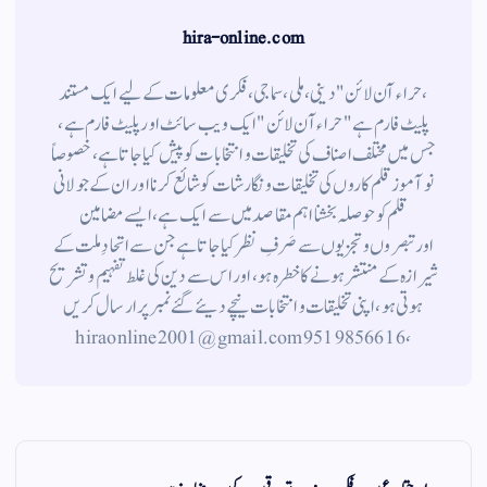
hira-online.com
،حراء آن لائن" دینی ، ملی ، سماجی ، فکری معلومات کے لیے ایک مستند
پلیٹ فارم ہے " حراء آن لائن " ایک ویب سائٹ اور پلیٹ فارم ہے ،
جس میں مختلف اصناف کی تخلیقات و انتخابات کو پیش کیا جاتا ہے ، خصوصاً
نوآموز قلم کاروں کی تخلیقات و نگارشات کو شائع کرنا اور ان کے جولانی
قلم کوحوصلہ بخشنا اہم مقاصد میں سے ایک ہے ، ایسے مضامین
اورتبصروں وتجزیوں سے صَرفِ نظر کیا جاتاہے جن سے اتحادِ ملت کے
شیرازہ کے منتشر ہونے کاخطرہ ہو ، اور اس سے دین کی غلط تفہیم وتشریح
ہوتی ہو، اپنی تخلیقات و انتخابات نیچے دیئے گئے نمبر پر ارسال کریں
، 9519856616 hiraonline2001@gmail.com