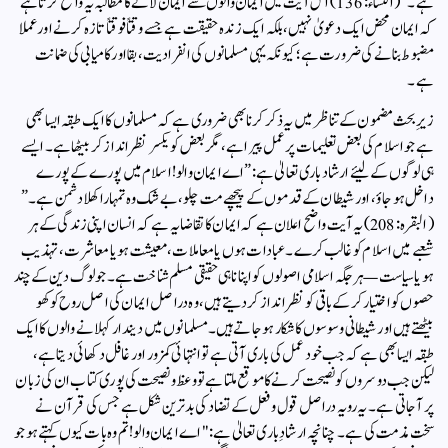
ہے۔” (النساء: 136) اس آیت میں ایمان والوں سے ایمان لانے کا مطالبہ یہ واضح کرتا ہے
کہ ایمان محض ایک دعویٰ نہیں، بلکہ ایک زندہ حقیقت ہے جسے وقتاً فوقتاً تازہ کرنے اور عملا
مضبوط بنانے کی ضرورت ہے؛ کیونکہ یہی مسلمانوں کی انفرادیت، بقا اور کامیابی کی ضمانت
ہے۔
زیرِ بحث مضمون کے تناظر میں یہ ذکر کرنا بھی ضروری ہے کہ مسلمانوں کا ایک طبقہ ایسا بھی
ہے جو اسلام کی بعض تعلیمات پر عمل پیرا ہے، مگر بعض کو یکسر نظر انداز کر بیٹھا ہے۔ ایسے
ہی لوگوں کے لیئے ارشاد باری تعالیٰ ہے:”اے ایمان والو! اسلام میں پورے کے پورے
داخل ہو جاؤ، اور شیطان کے قدموں کے پیچھے مت چلو، بے شک وہ تمہارا کھلا دشمن ہے۔”
(البقرہ: 208)یہ آیت واضح اعلان ہے کہ ایمان کا تقاضا یہ ہے کہ انسان اپنی زندگی کے ہر
شعبے میں اسلام کو غالب کرے۔ عبادات ہوں یا معاملات، معیشت ہو یا معاشرت، تہذیب
ہو یا سیاست—ہر جگہ اسلامی اصولوں کو اپنانا ہی حقیقی مسلم شناخت ہے۔ جو لوگ دین کے چند
حصوں کو اختیار کر کے باقی کو نظرانداز کر دیتے ہیں، وہ دراصل ایمان کی اصل روح کو کھو
بیٹھتے ہیں اور شیطانی وسوسوں کا شکار ہو جاتے ہیں۔مسلمانوں میں دیندار کہلانے والوں کا ایک
طبقہ ایسا بھی ہے کہ جب خود عمل کی باری آتی ہے تو انتہائی کمزور اور غافل دکھائی دیتا ہے،
لیکن جب دوسروں کو نصیحت کرنے کا موقع ملتا ہے تو وعظ و نصیحت کی پوری کتاب ان کی زبان
پر آ جاتی ہے۔ یہ رویہ دراصل قول و فعل کے تضاد کی بدترین شکل ہے جس کی قرآن نے
سخت مذمت کی ہے۔ چنانچہ ارشادِ باری تعالیٰ ہے: "اے ایمان والو! تم وہ بات کیوں کہتے ہو جو