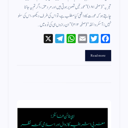
تجربہ’’ (صفحہ ۱۸۱)’’ عورتیں تصویر ہوتی ہیں اور مرد معمّہ، اگر تم یہ جاننا
چاہتے ہو کہ عورت کا واقعی کیا مطلب ہے، تو اس کی طرف دیکھو، اس کی سنو
نہیں: آسکروائلڈ ‘‘ (صفحہ ۲۱۲) ’’ ان رازوں ہی کی ٹوہ میں…
X
Te
W
E
T
Fa
le
ha
m
wi
ce
gr
ts
ail
tte
bo
Read more
a
A
r
ok
m
pp