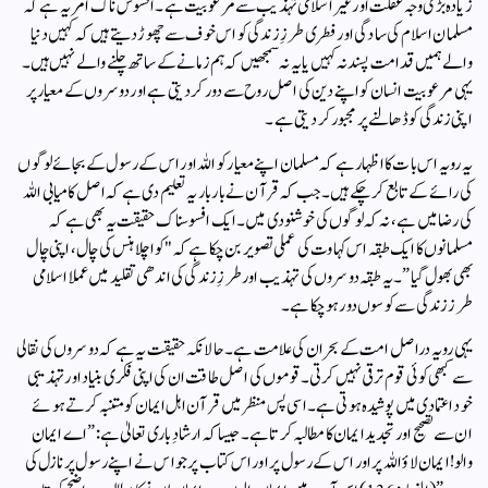
زیادہ بڑی وجہ غفلت اور غیر اسلامی تہذیب سے مرعوبیت ہے۔ افسوس ناک امر یہ ہے کہ
مسلمان اسلام کی سادگی اور فطری طرزِ زندگی کو اس خوف سے چھوڑ دیتے ہیں کہ کہیں دنیا
والے ہمیں قدامت پسند نہ کہیں یا یہ نہ سمجھیں کہ ہم زمانے کے ساتھ چلنے والے نہیں ہیں۔
یہی مرعوبیت انسان کو اپنے دین کی اصل روح سے دور کر دیتی ہے اور دوسروں کے معیار پر
اپنی زندگی کو ڈھالنے پر مجبور کر دیتی ہے۔
یہ رویہ اس بات کا اظہار ہے کہ مسلمان اپنے معیار کو اللہ اور اس کے رسول کے بجائے لوگوں
کی رائے کے تابع کر چکے ہیں۔ جب کہ قرآن نے بار بار یہ تعلیم دی ہے کہ اصل کامیابی اللہ
کی رضا میں ہے، نہ کہ لوگوں کی خوشنودی میں۔ایک افسوسناک حقیقت یہ بھی ہے کہ
مسلمانوں کا ایک طبقہ اس کہاوت کی عملی تصویر بن چکا ہے کہ "کوا چلا ہنس کی چال، اپنی چال
بھی بھول گیا”۔ یہ طبقہ دوسروں کی تہذیب اور طرزِ زندگی کی اندھی تقلید میں عملا اسلامی
طرز زندگی سے کوسوں دور ہوچکا ہے۔
یہی رویہ دراصل امت کے بحران کی علامت ہے۔ حالانکہ حقیقت یہ ہے کہ دوسروں کی نقالی
سے کبھی کوئی قوم ترقی نہیں کرتی۔ قوموں کی اصل طاقت ان کی اپنی فکری بنیاد اور تہذیبی
خود اعتمادی میں پوشیدہ ہوتی ہے۔اسی پس منظر میں قرآن اہل ایمان کو متنبہ کرتے ہوئے
ان سے تصحیح اور تجدید ایمان کا مطالبہ کرتا ہے۔ جیسا کہ ارشادِ باری تعالیٰ ہے:”اے ایمان
والو! ایمان لاؤ اللہ پر اور اس کے رسول پر اور اس کتاب پر جو اس نے اپنے رسول پر نازل کی