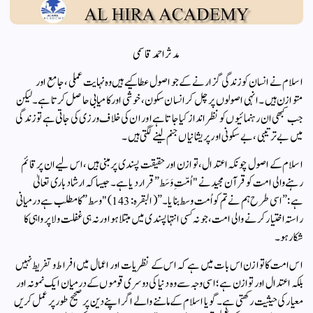
مدثر احمد قاسمی
اسلام نے انسان کو زندگی گزارنے کے جو اصول عطا کیے ہیں وہ نہایت عملی، جامع اور
متوازن ہیں۔ انہی اصولوں پر چل کر انسان سکون، خوشی اور کامیابی حاصل کرتا ہے۔ لیکن
جب کبھی ان رہنمائیوں کو نظر انداز کیا جاتا ہے اور ان کی خلاف ورزی کی جاتی ہے تو زندگی
میں بے ترتیبی، بے سکونی اور پریشانیاں جنم لینے لگتی ہیں۔
اسلام کے اصول چونکہ اعتدال، توازن اور حقیقت پسندی پر مبنی ہیں، اس لیے ان پر قائم
رہنے والی امت کو قرآن مجید نے "اُمّتِ وَسَط” قرار دیا ہے۔ جیسا کہ ارشاد باری تعالیٰ
ہے:”اسی طرح ہم نے تم کو اُمت وسط بنایا۔” (البقرہ: 143) "وسط” کا مطلب ہے درمیانی
راستہ اختیار کرنے والی امت، جو نہ کسی انتہا پسندی میں مبتلا ہو اور نہ ہی غفلت و لاپرواہی کا
شکار ہو۔
اس امت کا توازن اس بات میں ہے کہ اس کے نظریات اور اعمال میں افراط و تفریط نہیں
بلکہ اعتدال اور توازن ہے؛ اسی وجہ سے وہ دنیا کی دوسری قوموں کے درمیان ایک نمونہ اور
معیار کی حیثیت رکھتی ہے۔ گویا اسلام کے ماننے والے اگر اپنے دین پر صحیح طور پر عمل کریں