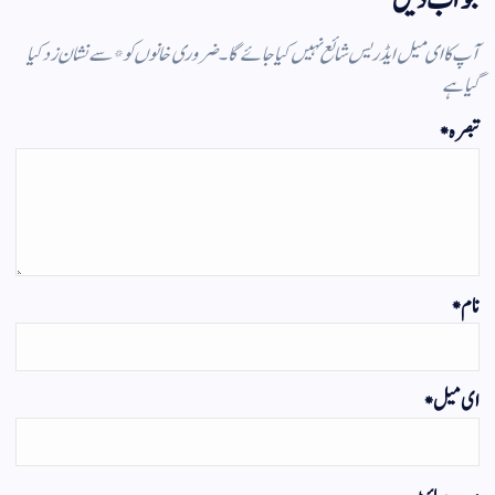
آپ کا ای میل ایڈریس شائع نہیں کیا جائے گا۔
ضروری خانوں کو
*
سے نشان زد کیا
گیا ہے
تبصرہ
*
نام
*
ای میل
*