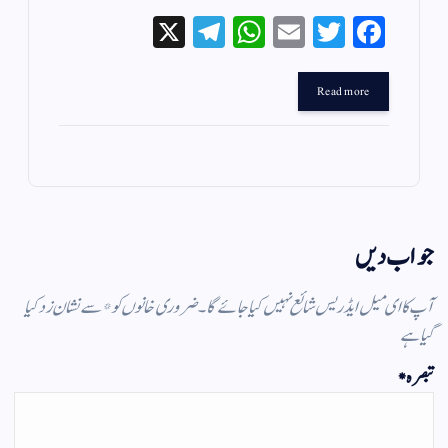
X
Te
W
E
T
Fa
le
ha
m
wi
ce
gr
ts
ail
tte
bo
Read more
a
A
r
ok
m
pp
جواب دیں
آپ کا ای میل ایڈریس شائع نہیں کیا جائے گا۔
ضروری خانوں کو
*
سے نشان زد کیا
گیا ہے
تبصرہ
*