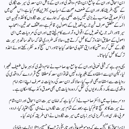
ابن اسحاق اور ان کے جامع ابن ہشام، واقدی اور ان کے ناقل ابن سعد کی سیرت نگاری
کے منہج، طریقۂ کار اور ان کے ضعف و صحت کے اسباب پر بہترین کلام کیا ہے، اس ضمن میں
ڈاکٹر صدیقی صاحب نے بڑی نفیس بات لکھی ہے کہ ہمارے سیرت نگاروں کا نقد و تجزیہ ان
ائمہ کے متعلق صرف فن جرح و تعدیل کے اصول پر قائم ہے، وہ مختلف محدثین، اصحابِ
سیرۃ اور ائمہ جرح و تعدیل کے اقوال و آراء سے کام لیتے ہیں اور ان کی مرویات میں اسی
اصول کے مطابق اخذ و ترک کا عمل کرتے ہیں، حالانکہ ضروری تھا کہ ساتھ ساتھ ہر سیرت
نگار کے نقل کردہ متن کا درایتی تنقیدی مطالعہ کیا جاتا اور اس منہج کو مد نظر رکھتے ہوئے اخذ و
ترک کا عمل کیا جاتا۔
یہی وجہ ہے کہ شبلی نعمانی اور ان کے جامع سید صاحب نے امام واقدی کو بہر حال ضعیف ٹھیرا
لیا، لیکن ان سے استفادہ کئے بغیر چارہ نہیں تھا تو ابن سعد کو مطلقا صحیح قرار دے کر واقدی کی
روایات سے استفادہ بھی خوب کیا، حالانکہ ابن سعد کی روایات نہ صرف اپنے استاد امام
واقدی سے بلکہ دیگر راویوں کی نقل کردہ روایات میں بھی صدق و کذب کا امکان ہے۔
دوسرے باب میں ڈاکٹر صاحب نے ذکر کیا ہے کہ امامان سیرت ابن اسحاق اور ابن ہشام
نے سیرت کا جو منہج قائم کیا ہے، بعد کے تمام سیرت نگاروں نے وہی منہج اختیار کیا، اردو،
عربی، فارسی اور انگریزی؛ ہر زبان میں سیرت نگاروں نے اسی طریقہ کو پسند کیا۔
ابن اسحاق کا منہج یہ ہے کہ وہ موضوعاتی اور تاریخی ترتیب کا حسین امتزاج ہے، بنیادی