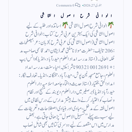
جنوری 27, 2026
0 Comments
الوافی شرح اصول الشاشی
الوافی شرح اصول الشاشی
اساتذہ اور طلبہ کے لیے
اصول الشاشی کی ایک بہترین عربی شرح. کتاب : الوافی شرح
اصول الشاشی (اصول الشاشی کی عربی شرح)زبان : عربیصفحات
: 206تالیف : حضرت مولانا مفتی محمد ذیشان احمد قاسمی صاحب مد
ظلہ العالی۔(استاذ مدرسہ امداد العلوم حیدرآباد، انڈیا)واٹس ایپ
:+91 9032100126ناشر : مکتبہ احیاء سنت، مدرسہ امداد
العلوم، جامع مسجد ٹین پوش، حیدرآباد، تلنگانہ، انڈیا۔تعارف نگار:
امدادالحق بختیار (استاذ حدیث وافتاء جامعہ اسلامیہ دار العلوم
حیدرآباد انڈیا) بر صغیر میں دار العلوم دیوبند کے منہج اور نظام
ونصاب کو اختیار کرنے والے بیشتر مدارس کے درسِ نظامی میں
اصول فقہ کے مدخل، مبادی اور بنیادی اصطلاحات وتعریفات کے
لیے سب سے پہلے’’ تسہیل الاصول ‘‘ پڑھائی جاتی ہے، بعض
مدارس میں اس مقصد کے لیے دوسری کتابیں بھی شاملِ نصاب