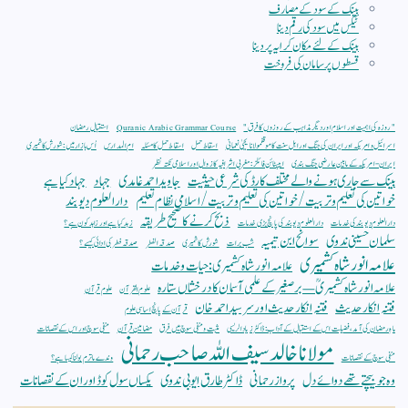
بینک کے سود کے مصارف
ٹیکس میں سود کی رقم دینا
بینک کے لئے مکان کرایہ پر دینا
قسطوں پر سامان کی فروخت
"روزہ کی اہمیت اور اسلام اور دیگر مذاہب کے روزوں کا فرق"
Quranic Arabic Grammar Course
استقبال رمضان
اسرائیل و امریکہ اور ایران کی جنگ اور اہل سنت کا موقفمولانا یحییٰ نعمانی
اسقاط حمل
اسقاط حمل کا مسئلہ
ام المدارس
اُس بازار میں : شورش کاشمیری
ایران-امریکہ کے مابین عارضی جنگ بندی
ایپسٹائن فائلز: مغربی اشرافیہ کا زوال اور اسلامی نکتہ نظر
بینک سے جاری ہونے والے مختلف کارڈ کی شرعی حیثیت
جاوید احمد غامدی
جہاد
جہاد کیا ہے
خواتین کی تعلیم و تربیت/ خواتین کی تعلیم و تربیت/ اسلامی نظام تعلیم
دار العلوم دیوبند
ذبح کرنے کا صحیح طریقہ
دار العلوم دیوبند کی خدمات
دار العلوم دیوبند کی پانچ بڑی خدمات
زہد کیا ہے اور زاہد کون ہے؟
سلمان حسینی ندوی
سوانح ابن تیمیہ
شب برات
شورش کاشمیری
صدقہ الفطر
صدقہ فطر کی ادائی کیسے؟
علامہ انور شاہ کشمیری
علامہ انور شاہ کشمیری: حیات و خدمات
علامہ انور شاہ کشمیریؒ — برصغیر کے علمی آسمان کا درخشاں ستارہ
علوم القرآن
علوم قرآن
فتنہ انکار حدیث
فتنہ انکار حدیث اور سر سید احمد خان
قرآن کے پانچ اساسی علوم
ماہِ رمضان کی آمد، فضیلت اس کے استقبال کے آداب : ڈاکٹر زیاد الریسی
مثبت و منفی سوچ میں فرق
مضامین قرآن
منفی سوچ اور اس کے نقصانات
مولانا خالد سیف اللہ صاحب رحمانی
منفی سوچ کے نقصانات
وندے ماترم بولنا کیسا ہے ؟
وہ جو بیچتے تھے دوائے دل
پرواز رحمانی
ڈاکٹر طارق ایوبی ندوی
یکساں سول کوڈ اور ان کے نقصانات