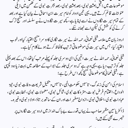
موضوعات میں ؛ قبل بعثتِ نبوی، بعد بعثتِ نبوی، بعد ہجرتِ نبوی کے ضمن میں ذیلی
عنوانات قائم کرتے ہیں۔ یہی تین ادوار کو امام سیرت ابن اسحاق نے بیان کیا ہے اور بعد
کے تمام سیرت نگاروں نے اسے اپنایا ہے، کچھ سیرت نگاروں نے یہ سلسلہ اور منہج ترک
کرنے کی کوشش کی لیکن اسے نبھا نہ سکے۔
اردو زبان میں علامہ شبلی نعمانی رحمہ الله نے سیرت نگاری کا دوسرا منہج اختیار کیا اور خوب
اختیار کیا، جس میں سیرت کی موضوعاتی ترتیب کا لحاظ کرتے ہوئے کلام کیا ہے۔
شبلی نعمانی رحمہ الله نے سیرت النبی کی اسی دوسری جلد کو پہلے مرتب کیا تھا، اس کے بعد پہلی
جلد کو ترتیب دیا ہے، یہی وجہ ہے کہ دوسری جلد کے ابواب کے مطالعہ میں بہت زیادہ دلچسپی
ہے، شبلی نعمانی کا موضوعاتی منہج کچھ اس طرح ہے؛
اسلام کی امن کی زندگ، تاسیس حکومتِ الٰہی، تاسیس و تکمیلِ شریعت، وفاتِ نبوی، حجۃ
الوداع، اختتامِ فرض نبوت، متروکاتِ نبوی، شمائلِ نبوی، معمولاتِ نبوی، خطابتِ نبوی،
عباداتِ نبوی، اخلاقِ نبوی، ازواج مطہرات اور ان کے ساتھ برتاؤ، اولادِ نبوی وغیرہ۔
ڈاکٹر یاسین مظہر صاحب نے یہاں قدرے بے باک انداز میں اردو سیرت نگاروں پر
تبصرے بھی کئے ہیں؛