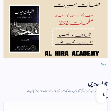
Next
جواب دیں
آپ کا ای میل ایڈریس شائع نہیں کیا جائے گا۔
ضروری خانوں کو
*
سے نشان زد کیا گیا ہے
تبصرہ
*