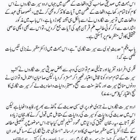
اس مبحث میں صدیقی صاحب کئی واقعات کے ضمن میں جہاں اردو سیرت نگاروں نے اس
کام کو ناتمام رکھا ہے واقعات کے ضمن میں آیات کا تذکرہ بھی کرتے ہیں، خصوصا مکی عہد کے
واقعات میں تو سیرت نگاروں نے اسے بالکل ہی تشنہ چھوڑ دیا ہے، اس باب میں مذکور
اشارات سے اگر کوئی طالب علم قرآن مجید کی آیات جمع کردیں، تو اس سے بھی اچھی خاصی
تحقیقی کاوش منظرِ عام پر آسکتی ہے۔
باب پنجم "حدیثِ نبوی سے سیرت نگاری” ہے، اس مبحث میں ڈاکٹر مظہر نے بڑی نفیس بات
لکھی ہے کہ؛
فکری افراط و تفریط اور تالیفی عدمِ توازن کی وجہ سے بعض حدیثی سیرت نگاروں نے کتبِ
سیرت کے تمام مواد کو ناقابلِ اعتبار ٹھیرا کر مسترد کردیا، لیکن صاحبانِ اعتدال و توازن نے
دونوں منابعِ سیرت اور مآخذِ سنت سے صحیح و معتبر روایات و احادیث لے کر سیرت نگاری کا
نہج اختیار کیا(ص،۷۷)
اردو سیرت نگاروں نے جزوی طور پر ہی سہی حدیث کے مآخذ سے بھرپور فایدہ اٹھایا ہے لیکن
اس میں حدیث کی روایات کو سیرت کی روایات کے مقابل میں قبول کرنے کا رجحان زیادہ
نظر آتا ہے، یہ رجحان تحقیق کی دنیا میں محمود تسلیم نہیں کیا جاتا، اس موضوع پر تفصیلی مطالعہ
کے لئے ڈاکٹر یاسین مظہر صاحب ہی کا دوسرا رسالہ "اسلامی تاریخ نگاری کے مسائل اور ان
کا حل” مطالعہ کرنا چاہئے، سیرت نگاری میں سب سے زیادہ حدیث کی کتب سے استفادہ