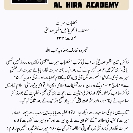
خطبات سیرت
مصنف: ڈاکٹر یاسین مظہر صدیقی
صفحات: ۲۳۲
تبصرہ و تعارف: معاویہ محب الله
ڈاکٹر یاسین مظہر صدیقی صاحب کی کتاب "خطباتِ سیرت” جیسی کتابیں روز روز نہیں لکھی
جاتی، ایسی کتابیں عرصہ گزر جانے کے بعد ایک پختہ سیرت نگار، بابائے سیرت اور عشقِ
سیرتِ نبوی کے شیدا قلم سے نکل آتی ہیں، کتاب کا نام خطبات ہونے کی وجہ یہ کہ ۲۵
سے ۲۹ مارچ ۲۰۱۳ء کے دوران ادارہ تحقیقات اسلامی، بین الاقوامی یونیورسٹی اسلام آباد میں
ڈاکٹر صاحب کو بطور لیکچرار زائر کی حیثیت سے دعوت دی گئی تھی، خطبات کے بعد ڈاکٹر
صاحب نے اپنا مسودہ بطور اشاعت پیش کر دیا جو تصحیح و ترتیب کے بعد شائع کیا گیا۔
کتاب میں نام کی مناسبت سے دیکھا جائے تو ۹ خطبات یا باب ہیں، سب سے پہلے "مصادرِ
سیرت کا تنقیدی مطالعہ” کے عنوان سے امامانِ سیرت اور عمودِ سیرت شخصیات کا اردو
سیرت نگاروں کی روشنی میں تجزیاتی مطالعہ پیش کیا ہے، تمام سیرت کا ذخیرہ انھیں چار امام؛