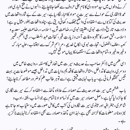
کرنے والوں میں سید مودودی کا نام جلی حروف سے لکھا جانا چاہئے، انہوں نے فتح الباری اور
عمدۃ القاری کے حوالے سے سیرت پر مواد کا انبار لگا دیا ہے، سیرت کے بے شمار واقعات میں
حدیث کی کتابوں سے استفادہ کی واضح جھلک دکھائی دیتی ہے، چند واقعات بطور مثال یہ ہے؛
ولادت و تاریخِ ولادتِ نبوی، عقیقۂ نبوی، رضاعتِ ثویبہ اسلامہ، رضاعتِ حلیمہ سعدیہ و
اسلامہ، شق صدر کا معجزہ، وفاتِ آمنہ و زیارتِ قبر، کفالتِ عبد المطلب، رعی الغنم، تعمیرِ
کعبہ، حلف الفضول، تجارتِ نبوی، نکاحِ خدیجہ، مراسمِ شرک سے اجتناب، حلیہ مبارکہ
وغیرہ وغیرہ، تمام واقعات کے استقصاء کا یہاں موقع نہیں۔
اسی ضمن میں ڈاکٹر صاحب نے حدیث و سیرت میں تعارض کا مسئلہ، روایتِ خاص میں
دوسری روایت کا تداخل، متاخر واقعات کا قدیم روایات میں تداخل جیسے موضوعات پر بہت
نفیس گفتگو فرمائی ہے، یہ باب نہایت قیمتی ہے اسے تو ہر طالب علم کو ضرور مطالعہ کرنا چاہئے!
باب ششم میں سیرت اور حدیث کے مصادر کے علاؤہ مآخذ سے استفادہ کرکے سیرت نگاری
کا جائزہ لیا گیا ہے، اصل مصادر سیرت میں کونسا مواد ناتمام ہے جو انساب، فقہ، ادب و
شاعری، جغرافیہ اور ثانوی سیرت نگاروں کی کتب میں کامل صورت میں دستیاب ہو جاتا ہے
نیز وہ نادر معلومات کا خزانہ بھی ہے، لہذا ان مآخذ و مصادر سے بھی استفادہ کرنا نہایت ناگزیر
ہے۔