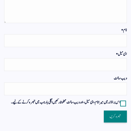
نام
*
ای میل
*
ویب‌ سائٹ
اس براؤزر میں میرا نام، ای میل، اور ویب سائٹ محفوظ رکھیں اگلی بار جب میں تبصرہ کرنے کےلیے۔