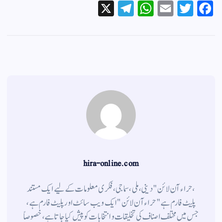
X
Te
W
E
T
Fa
le
ha
m
wi
ce
gr
ts
ail
tte
bo
a
A
r
ok
m
pp
hira-online.com
،حراء آن لائن" دینی ، ملی ، سماجی ، فکری معلومات کے لیے ایک مستند
پلیٹ فارم ہے " حراء آن لائن " ایک ویب سائٹ اور پلیٹ فارم ہے ،
جس میں مختلف اصناف کی تخلیقات و انتخابات کو پیش کیا جاتا ہے ، خصوصاً