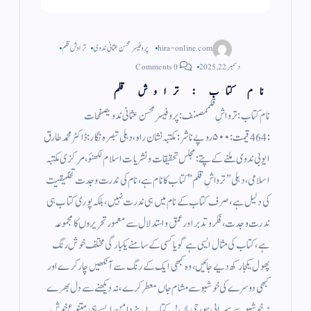
hira-online.com
پروفیسر محسن عثمانی ندوی
تراوش قلم
دسمبر 22, 2025
0 Comments
نام کتاب : تراوش قلم
نام کتاب : ترواشِ قلممصنف: پروفیسر محسن عثمانی ندویصفحات
: 464قیمت: ۵۰۰ روپےناشر: مکتبہ نشان راہ ، دہلی تبصرہ نگار: ڈاکٹر محمد طارق
ایوبی ندوی ملنے کے پتے :مجلس تحقیقات و نشریات اسلام لکھنؤ،مرکزی مکتبہ
اسلامی، دہلی ” ترواشِ قلم” کتاب کا نام ہے، نام کی ندرت وجدت تخلیقیت
کی دلیل ہے،صرف کتاب کے نام میں ہی ندرت نہیں ، بلکہ پوری کتاب ہی
ندرت و جدت ، فکر و تدبر اور عمق و استدلال سے معمور تحریروں کا مجموعہ
ہے، کتاب کی مثال ایسی ہے گویا کسی کے سامنے یکبارگی مختلف خوش رنگ
پھول یکجا رکھ دیے جائیں، وہ کبھی ایک کے رنگ سے آنکھیں چار کرے اور
کبھی دوسرے کی خوشبو سے مشام جاں معطر کرے، نہ دیکھنے سے دل بھرے
نہ خوشبو سے سیرابی ہو، جی ہاں ! یہ کتاب اپنے دامن ایسے ہی متنوع خوش