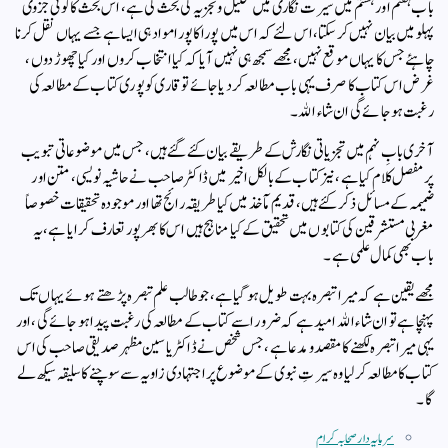
باب ہفتم اور ہشتم میں سیرت نگاری میں تحلیل و تجزیہ کی بحث کی ہے، اس بحث کا کوئی جزوی
پہلو میں بیان نہیں کرسکتا، اس لئے کہ اس میں پورا کا پورا مواد ہی ایسا ہے جسے یہاں نقل کرنا
چاہئے جس کا یہاں موقع نہیں، مجھے سمجھ ہی نہیں آیا کہ کیا انتخاب کروں اور کیا چھوڑ دوں،
غرض اس کتاب کا صرف یہی باب مطالعہ کردیا جائے تو قاری کو پوری کتاب کے مطالعہ کی
رغبت ہو جائے گی ان شاء الله۔
آخری بابِ نہم میں تجزیاتی نگارش کے طریقے بیان کئے گئے ہیں، جس میں موضوعاتی تبویب
پر مفصل کلام کیا ہے، نیز کتاب کے بالکل اخیر میں ڈاکٹر صاحب نے حاشیہ نویسی، متن اور
ضمیمہ کے مسائل ذکر کئے ہیں، قدیم مآخذ میں کیا طریقہ رائج تھا اور موجودہ تحقیقات خصوصاً
مغربی مستشرقین کی کتابوں میں تحقیق کے کیا مناہج ہیں اس کا بھرپور تعارف کرایا ہے، یہ
باب بھی کمال علمی ہے۔
مجھے یقین ہے کہ میرا تبصرہ بہت طویل ہوگیا ہے، جو طالب علم تبصرہ پڑھتے ہوئے یہاں تک
پہنچا ہے تو ان شاء الله امید ہے کہ ضرور اسے کتاب کے مطالعہ کی رغبت پیدا ہو جائے گی، اور
یہی میرا تبصرہ لکھنے کا مقصد و مدعا ہے، جس شخص نے ڈاکٹر یاسین مظہر صدیقی صاحب کی اس
کتاب کا مطالعہ کرلیا وہ سیرتِ نبوی کے موضوع پر اجتہادی زاویہ سے سوچنے کا سلیقہ سیکھ لے
گا۔
سرمایہ دار صحابہ کرام