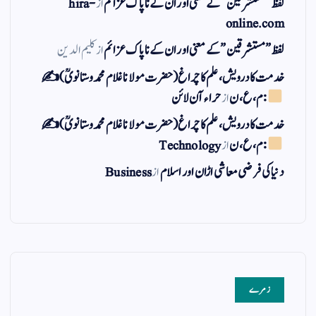
لفظ ” مستشرقین ” کے معنی اور ان کے نا پاک عزائم
از
hira-
online.com
لفظ ” مستشرقین ” کے معنی اور ان کے نا پاک عزائم
از
کلیم الدین
خدمت کا درویش، علم کا چراغ(حضرت مولانا غلام محمد وستانویؒ)✍
: م ، ع ، ن
از
حراء آن لائن
خدمت کا درویش، علم کا چراغ(حضرت مولانا غلام محمد وستانویؒ)✍
: م ، ع ، ن
از
Technology
دنیا کی فرضی معاشی اڑان اور اسلام
از
Business
زمرے