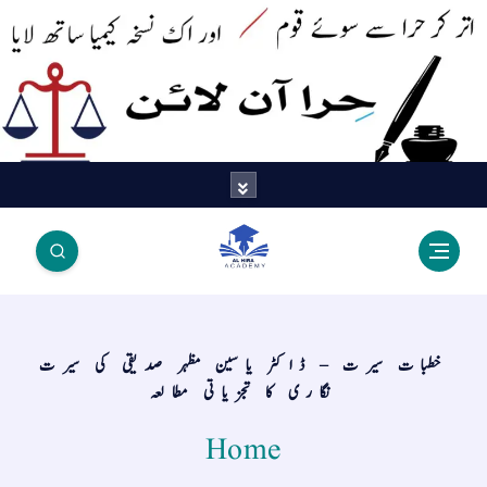
اتر کر حرا سے سوئے قوم آیا - اور
اک نسخہ کیمیا ساتھ لایا
خطبات سیرت – ڈاکٹر یاسین مظہر صدیقی کی سیرت
نگاری کا تجزیاتی مطالعہ
Home