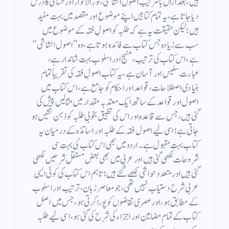
ہیں، بعد ازاں بالترتیب اصول الشاشی، نور الانوار اور حسامی کا درس
دیا جاتا ہے، یہ تمام کتابیں اپنے موضوع اور مقصد میں بہت مفید
ہیں؛ لیکن حقیقت یہ ہے کہ طلبہ کو اصولِ فقہ کے موضوع میں
سب سے زیادہ جس کتاب سے فائدہ ہوتا ہے، وہ ’’ اصول الشاشی ‘‘
ہے، اس کتاب کی ترتیب ، منہج اور اسلوب بہت شاندار ہے،
عبارت سلیس اور آسان ہے، یہ کتاب اصولِ فقہ کی تقریباً تمام
بنیادی اصطلاحات، قواعد اور احکام کو جامع ہے، ا س کتاب میں
اصول اور قواعد کے ساتھ ایک معتد بہ مقدار میں مثالیں پیش کی
گئی ہیں، جس سے قاعدہ اور اس کی تطبیق بخوبی طلبہ کو ذہن نشیں ہو
جاتی ہے؛ اسی لیے اصول فقہ کے طلبہ اور اساتذہ کے درمیان یہ
کتاب بہت مقبول ہے۔اردو میں بھی اس کتاب کی بہت سی
شروحات لکھی گئی ہیں اور عربی میں بھی بعض مستقل شرحیں لکھی
گئی ہیں اور متعدد حواشی لکھے گئے ہیں؛ تاہم اس کتاب کی کوئی ایسی
عربی شرح دستیاب نہیں تھی، جو معاصر زبان، ترتیب اور اسلوب
کے مطابق ہو، اور عصری تقاضوں کوپورا کرتی ہو، جس میں اصل
کتاب کے تمام مضامین اور اجزاء کی شرح کی گئی ہو، اسی لیے طلبہ