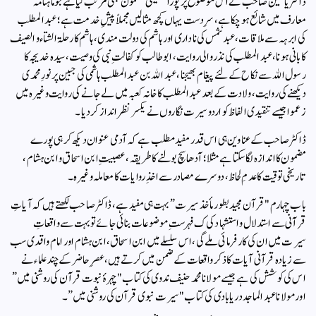
ڈاکٹر یاسین صاحب نے اس موضوع پر پورا تفصیلی مضمون بھی مرتب کیا ہے جو ماہنامہ
معارف میں شائع ہوچکا ہے، سرِ دست یہاں کچھ مثالیں مجملاً پیشِ خدمت ہے ؛ عبد المطلب
کی ابرہہ سے ملاقات، عبد شمس کی ناداری اور ہاشم کی دولت مندی، ہاشم کا رحلۃ الشتاء و الصیف
کا بانی ہونا، عبد المطلب کی نذر والی روایت، ابو طالب کو کفالتِ نبی کی وصیت، سیدہ خدیجہ کا
رسول الله سے نکاح کے لئے پیغام بھیجنا، عبد الله بن عبد المطلب ہاشمی کی جبین پر نورِ محمدی
دیکھنے کی روایت، ولادت کے بعد عبد المطلب کا خانہ کعبہ میں لے جانے کی روایت وغیرہ میں
زعموا جیسے تنقیدی الفاظ کو اردو سیرت نگاروں نے یکسر نظر انداز کردیا۔
ڈاکٹر صاحب کے عناوین ہی اس قدر مفید مطلب ہے کہ آدمی عنوان دیکھ کر ہی پورے
مضمون کا اندازہ لگا سکتا ہے مثلا؛ آدھا سچ بولنے کا طریقہ، عصبیتِ ابن اسحاق و ابن ہشام،
تاریخی توقیت کا عدمِ لحاظ، دوسرے مصادر سے اخذِ روایات کا معاملہ وغیرہ۔
باب چہارم "قرآن مجید بطور مأخذ سیرت” بہت ہی مفید ہے، ڈاکٹر صاحب لکھتے ہیں کہ آیاتِ
قرآنی سے استدلال و استشہاد کی ک فہرستِ موضوعات بنائی جائے تو بہت سے واقعاتِ
سیرت میں ان کی کار فرمائی ملے گی، اس سلسلے میں ابن اسحاق، ابن ہشام اور امام واقدی سب
سے زیادہ قرآنی آیات کا ذکر واقعات کے ضمن میں کرتے ہیں، عصرِ حاضر کے چند علماء نے
اس کی کوشش کی ہے جیسے مولانا محمد حنیف ندوی کی کتاب "چہرۂ نبوت قرآن کی روشنی میں”
اور مولانا عبد الماجد دریابادی کی کتاب "سیرت نبوی قرآن کی روشنی میں”۔