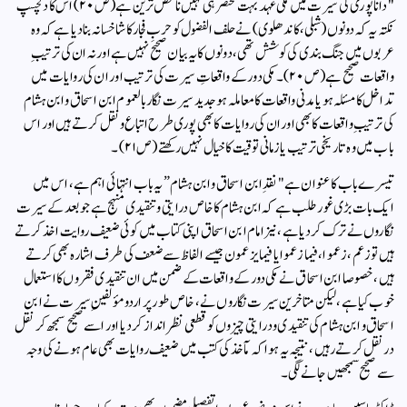
"دانا پوری کی سیرت میں مکی عہد بہت مختصر ہی نہیں ناقص ترین ہے(ص ۲۰) اس کا دلچسپ
نکتہ یہ کہ دونوں(شبلی، کاندھلوی) نے حلف الفضول کو حربِ فجار کا شاخسانہ بنا دیا ہے کہ وہ
عربوں میں جنگ بندی کی کوشش تھی، دونوں کا یہ بیان صحیح نہیں ہے اور نہ ان کی ترتیبِ
واقعات صحیح ہے(ص ۲۰)۔ مکی دور کے واقعاتِ سیرت کی ترتیب اور ان کی روایات میں
تداخل کا مسئلہ ہو یا مدنی واقعات کا معاملہ ہو جدید سیرت نگار بالعموم ابن اسحاق و ابن ہشام
کی ترتیبِ واقعات کا بھی اور ان کی روایات کا بھی پوری طرح اتباع و نقل کرتے ہیں اور اس
باب میں وہ تاریخی ترتیب یا زمانی توقیت کا خیال نہیں رکھتے(ص۲۱)۔
تیسرے باب کا عنوان ہے "نقدِ ابن اسحاق و ابن ہشام” یہ باب انتہائی اہم ہے، اس میں
ایک بات بڑی غور طلب ہے کہ ابن ہشام کا خاص درایتی و تنقیدی منہج ہے جو بعد کے سیرت
نگاروں نے ترک کردیا ہے، نیز امام ابن اسحاق اپنی کتاب میں کوئی ضعیف روایت اخذ کرتے
ہیں تو زعم، زعموا، فیما زعموا یا فیما یزعمون جیسے الفاظ سے ضعف کی طرف اشارہ بھی کرتے
ہیں، خصوصا ابن اسحاق نے مکی دور کے واقعات کے ضمن میں ان تنقیدی فقروں کا استعمال
خوب کیا ہے، لیکن متاخرین سیرت نگاروں نے، خاص طور پر اردو مؤلفینِ سیرت نے ابن
اسحاق و ابن ہشام کی تنقیدی و درایتی چیزوں کو قطعی نظر انداز کردیا اور اسے صحیح سمجھ کر نقل
در نقل کرتے رہیں، نتیجہ یہ ہوا کہ مآخذ کی کتب میں ضعیف روایات بھی عام ہونے کی وجہ
سے صحیح سمجھیں جانے لگی۔