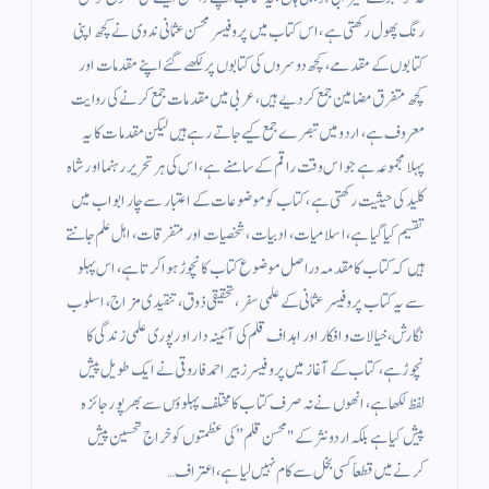
رنگ پھول رکھتی ہے، اس کتاب میں پروفیسر محسن عثمانی ندوی نے کچھ اپنی
کتابوں کے مقدمے ، کچھ دوسروں کی کتابوں پر لکھے گئےاپنے مقدمات اور
کچھ متفرق مضامین جمع کر دیے ہیں، عربی میں مقدمات جمع کرنے کی روایت
معروف ہے، اردو میں تبصرے جمع کیے جاتے رہے ہیں لیکن مقدمات کا یہ
پہلا مجموعہ ہے جو اس وقت راقم کے سامنے ہے، اس کی ہر تحریر رہنما اور شاہ
کلید کی حیثیت رکھتی ہے، کتاب کو موضوعات کے اعتبار سے چار ابواب میں
تقسیم کیا گیا ہے، اسلامیات، ادبیات ، شخصیات اور متفرقات، اہل علم جانتے
ہیں کہ کتاب کا مقدمہ دراصل موضوع کتاب کا نچوڑ ہوا کرتا ہے، اس پہلو
سے یہ کتاب پروفیسر عثمانی کے علمی سفر، تحقیقی ذوق ، تنقیدی مزاج ، اسلوب
نگارش، خیالات و افکار اور اہداف قلم کی آئینہ دار اور پوری علمی زندگی کا
نچوڑ ہے، کتاب کے آغاز میں پروفیسر زبیر احمد فاروقی نے ایک طویل پیش
لفظ لکھا ہے، انھوں نے نہ صرف کتاب کا مختلف پہلوؤں سے بھرپور جائزہ
پیش کیا ہے بلکہ اردو نثر کے "محسن قلم” کی عظمتوں کو خراج تحسین پیش
کرنے میں قطعاً کسی بخل سے کام نہیں لیاہے، اعتراف…