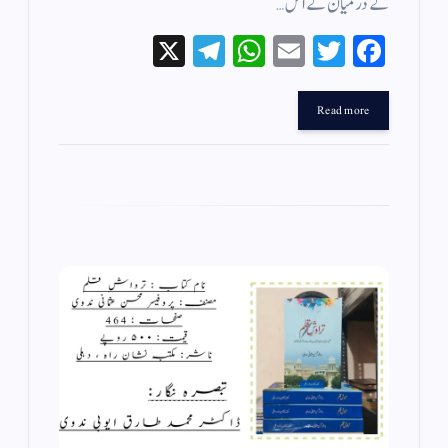
کے درمیان کے اس…
X
Te
W
E
T
Fa
le
ha
m
wi
ce
gr
ts
ail
tte
bo
Read more
a
A
r
ok
m
pp