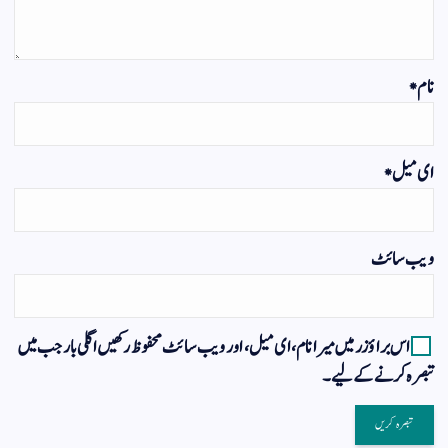
نام
*
ای میل
*
ویب‌ سائٹ
اس براؤزر میں میرا نام، ای میل، اور ویب سائٹ محفوظ رکھیں اگلی بار جب میں
تبصرہ کرنے کےلیے۔