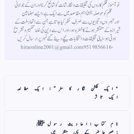
نوآموز قلم کاروں کی تخلیقات و نگارشات کو شائع کرنا اور ان کے جولانی
قلم کوحوصلہ بخشنا اہم مقاصد میں سے ایک ہے ، ایسے مضامین
اورتبصروں وتجزیوں سے صَرفِ نظر کیا جاتاہے جن سے اتحادِ ملت کے
شیرازہ کے منتشر ہونے کاخطرہ ہو ، اور اس سے دین کی غلط تفہیم وتشریح
ہوتی ہو، اپنی تخلیقات و انتخابات نیچے دیئے گئے نمبر پر ارسال کریں
، 9519856616 hiraonline2001@gmail.com
"ایک فکشن نگار کا سفر”: ایک مطالعہ
ایک تاثر
نام کتاب:احادیث رسولﷺ
:عصرحاضر کے پس منظر میں