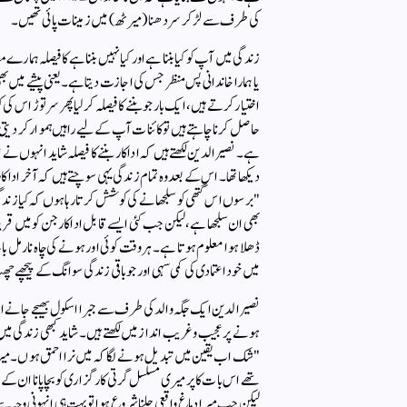
کی طرف سے لڑ کر سر دھنا (میرٹھ) میں زمینات پائی تھیں۔
زندگی میں آپ کو کیا بننا ہے اور کیا نہیں بننا ہے کا فیصلہ ہم
یا ہمارا خاندانی پس منظر جس کی اجازت دیتا ہے۔ یعنی پیشے میں بھ
اختیار کرتے ہیں، ایک بار جو بننے کا فیصلہ کر لیا پھر سر توڑ ا
حاصل کرنا چاہتے ہیں تو کائنات آپ کے لیے راہیں ہموار کر دیت
ہے۔ نصیرالدین لکھتے ہیں کہ اداکار بننے کا فیصلہ شاید انہوں ن
دیکھا تھا۔ اس کے بعد وہ تمام زندگی یہی سوچتے ہیں کہ آخر اداکار ب
"برسوں اس گتھی کو سلجھانے کی کوشش کرتا رہا ہوں کہ کیا زندگی
بھی ان سلجھا ہے، لیکن جب کئی ایسے قابل اداکار جن کو میں ق
ڈھلا ہوا معلوم ہوتا ہے۔ ہر وقت کوئی اور ہونے کی چاہ نارمل 
میں خود اعتمادی کی کمی سہی اور جو باقی زندگی سوانگ کے پیچھے چھپ 
نصیرالدین ایک جگہ والد کی طرف سے جبرا اسکول بھیجے جانے اور
ہونے پر عجیب و غریب انداز میں لکھتے ہیں۔ شاید کبھی زندگی 
"شک اب یقین میں تبدیل ہونے لگا کہ میں نرا احمق ہوں۔ میرے 
تھے اس بات کا پر میری مسلسل گرتی کارگزاری کو بچا پانا ان کے
لیکن جب میرا دماغ واقعی چلنا شروع ہوا تو بہت ہی انہونی وجہ