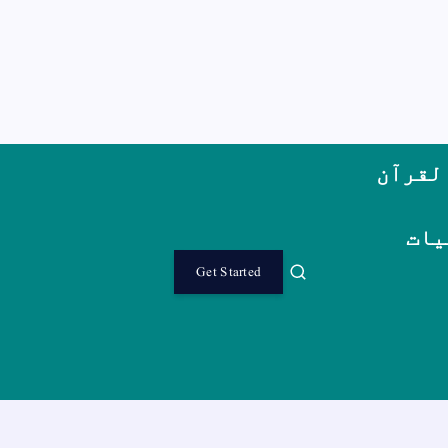
لقرآن
یات
Get Started