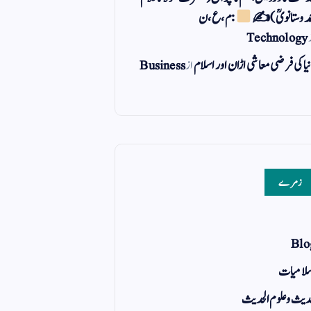
مد وستانویؒ)✍
: م ، ع ، ن
Technology
یا کی فرضی معاشی اڑان اور اسلام
از
Business
زمرے
Blo
لامیات
یث و علوم الحدیث