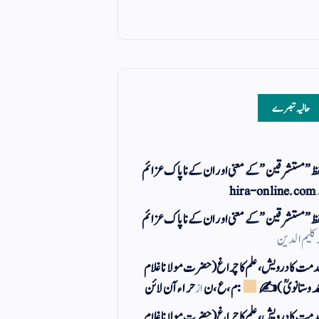
حالیہ تبصرے
ظ ” مستشرقین ” کے معنی اور ان کے نا پاک عزائم
hira-online.com
ظ ” مستشرقین ” کے معنی اور ان کے نا پاک عزائم
کلیم الدین
مت کا درویش، علم کا چراغ(حضرت مولانا غلام
مد وستانویؒ)✍
: م ، ع ، ن
از
حراء آن لائن
مت کا درویش، علم کا چراغ(حضرت مولانا غلام