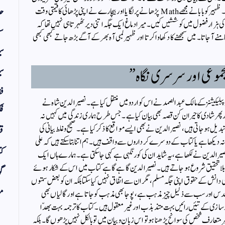
حد
کے علاوہ کچھ اور یاد کرنے سے میری بیزاری مرض بن چکی تھی۔ ظہیر کو بابا نے مجھے Math پڑھانے پر لگایا اور بیچارے نے اپنی پڑھائی کا قیمتی وقت
 ہزار فضول میں کوششیں کیں۔ میرا دماغ ایک جگہ اتنی دیر ٹھہرتا ہی نہیں تھا کہ
سف
ے آجاتا۔ میں سمجھنے کا دکھاوا کرتا اور ظہیر لمبی آہ بھر کے آگے بڑھ جاتے کبھی کبھی
س
موعی اور سرسری نگاہ”
سی
فق
پبلیکیشنز کے مالک عبدالصمد نے اس کو اردو میں منتقل کیا ہے۔ نصیرالدین شاہ نے
فک
ور پھر شادی کا حیران کن قصہ بھی بیان کیا ہے۔ جس طرح ہماری زندگی میں کہیں نہ
یل ہو جاتی ہیں، نصیرالدین نے بھی ایسے مواقع کا ذکر کیا ہے۔ صحیح و غلط بیانی کی
قر
مانہ دیکھا ہے یا کتاب کے دوسرے کرداروں سے واقف ہیں۔ ہم اتنا بتا سکتے ہیں کہ علی
کت
دین نے لکھا ہے، یہ شاید ان کی کور نگہی ہے کہی جا سکتی ہے۔ ہمارے ہاں ایک
و بلا تحقیق شروع ہو جاتے ہیں۔ نصیرالدین گاہے گاہے کتاب میں اس کے شکار ہوئے
گو
 دانش کے حقوق اپنی جگہ مسلم، مگر ان سے اتفاق نہیں کیا سکتا بلکہ ان کو بعض سمتوں
مض
س اور سب سے ذلیل چیز مذہب ہے، پوجا بھی مذہب کو جاتا ہے اور گالیاں بھی
زی کے تئیں رائیں بہت متذبذب اور غیر معقول ہیں۔ کتاب کا ترجمہ بہت بھدّا
یر متعارف شخص کی سوانح پڑھنا ہو تو اس زبان و بیان میں تو بالکل نہیں پڑھوں گا۔ بلکہ