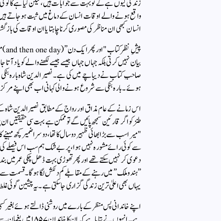
زندگی کیوں ہے کے تو بہت سے جوابات ہیں، لیکن کیا ہے کا کوئی 
واقع ہونے والے اوقات انسان کے دماغ میں ثبت ہو جاتے ہیں
انسان کبھی ان مناظر کی مصوری کرنا چاہتا یا ان اوقات کی باز گش
پیشِ
بیان نہیں کرتی بلکہ جہاں جہاں جیسے جیسے لکھنے والے کو یاد آتا 
ہوئے۔ بارہ بنکی سے شروع ہونے والی کہانی اب بھی اپنے مرکزی 
اس زمانے کے عام مذاق اور رواج کے مطابق نصیرالدین شاہ کے ب
طنز کو اگر قارئین سمجھ پائیں گے تو ممکن ہے بہت سی حقیقتیں ان
"میرا سب سے بڑا بھائی ظہیر دو سال کا تھا، دوسرا ضمیر کچھ مہینے ک
سے کوئی رائے مشورہ نہیں ہوا، پر بے شک ہم سب اس فیصلے کی تائ
دعوی کر نہیں سکتے تھے اور پھر تھوڑی بہت ڈھل چکی عمر میں 
”ہندو ملک” میں رہنے کے مقابلے کم دلکش لگا ہوگا۔ قسمت سے پنگا 
یہاں بھی اعلیٰ ترین زندگی گزاری جاسکتی ہے۔ یہ پیشین گوئی غلط نہ
اپنے خاندانی پس منظر کے بارے میں روشنی ڈالتے ہوئے بغیر 
ہے۔ انہوں نے بتایا 