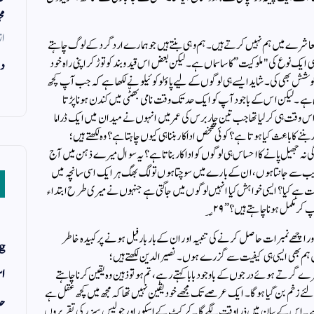
مح
از
ارے معاشرے میں ہم نہیں کرتے ہیں۔ ہم وہی بنتے ہیں جو ہمارے ارد گرد کے لوگ چاہتے
ی ایک نوع کی "ملوکیت” کا سا سماں ہے۔ لیکن بعض اس قید و بند کو توڑ کر اپنی راہ خود
دن
س کی کوشش بھی کی۔ شاید ایسے ہی لوگوں کے لیے پاؤلو کوئیلو نے لکھا ہے کہ جب آپ کچھ
ی ہے۔ لیکن اس کے باجود آپ کو ایک حد تک وقت نامی بھٹّی میں کندن ہونا پڑتا
ے اس وقت ہی کر لیا تھا جب تین چار برس کی عمر میں انہوں نے میدان میں ایک ڈراما
ننے کا باعِث کیا ہوتا ہے؟ کوئی شخص اداکار بننا ہی کیوں چاہتا ہے؟ وہ لکھتے ہیں؛
 نہ جھیل پانے کا احساس ہی لوگوں کو ادا کار بناتا ہے؟ یہ سوال میرے ذہن میں آج
ریب سے جانتا ہوں، ان کے بارے میں سوچتا ہوں تو لگ بھگ ہر ایک اسی سانچہ میں
بات ہے کیا؟ ایسی خواہش کیا انہیں لوگوں میں جاگتی ہے جنہوں نے میری طرح ابتداء
کر مکمل ہونا چاہتے ہیں؟” ؃٢٩
 اچھے نمبرات حاصل کرنے کی تنبیہ اور ان کے بار بار فیل ہونے پر کبیدہ خاطر
g
میں ہم بھی ایسی ہی کیفیت سے گزرے ہوں۔ نصیرالدین لکھتے ہیں؛
اس
گرتے ہوئے درجوں کے باوجود بابا کہتے رہے، تم ہو تو ذہین وہ یقین کرنا چاہتے
 لئے زخم بن گیا ہو گا۔ ایک عرصے تک مجھے خود یقین نہیں تھا کہ مجھ میں کچھ عقل ہے
حد
 سے۔ اس کے بیان میں ذرا وقت لگے گا ۔ کرکٹ کے اسکور اور جولیس سیزر کی تقریروں