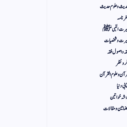
یث و علوم حدیث
ر نامہ
یرت النبی ﷺ
رت و شخصیات
ہ و اصول فقہ
ر و نظر
آن و علوم القرآن
ابی دنیا
شہ خواتین
امین و مقالات