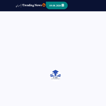
Trending News:
س
م
ی
د
ا
ر
ص
ب
09.08.2026
اتر کر حرا سے سوئے قوم آیا - او