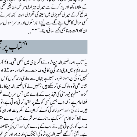
ضائع کر کے میری کھوپڑی میں میتھ کی تھوڑی بہت سمجھ بھرنے کی
کسی سوال کا حل اپنے گلے سے نیچے اتار سکوں اور دوسرا سوال سامن
ان کا دانت پیسنا بھی مجھے سنائی دیتا۔” ؃٤٤
"کتاب پر مج
یہ کتاب اصلا نصیرالدین شاہ نے انگریزی میں لکھی تھی۔ ایم آر 
اے ایم یو میں اپنی زندگی پر کافی وضاحت سے لکھا اور معاشقے ا
کہیں کوئی ایسا موڑ ضرور آتا ہے جہاں سے ہماری زندگیاں کامل تبد
نشاندھی تو وہ لوگ ہی کر سکتے ہیں جنہیں نے آیا نصیرالدین کا ز
گڑھ مسلم یونیورسٹی کی تہذیب کے بارے میں جس طرح سے نصیرال
فضا عام ہے، کہ جب ہمیں کسی گوشے پر تنقید کرنی ہوتی ہے، ت
ہیں۔ زندگی، اور امورِ زندگی کو لے کر ان کے نظریات اور ان کی
سے غلط کہنا لازم آ سکتا ہے۔ ہمارے معاشرے میں سب سے مقد
مذہب کو دی جاتی ہیں۔ مذہب کے بارے میں اور اس کی مقاصد سا
ہے۔ یعنی اگر مجھے نصیرالدین شاہ کی ایکٹنگ پسند نہ ہو اور کسی غ