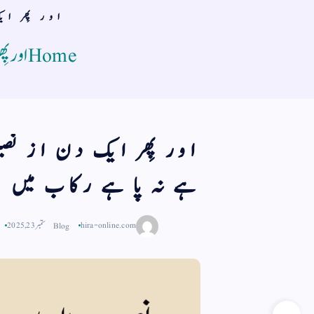
اور پِھر ای
Home
اور پ
اور پِھر ایک دن از نصی
ہے نہ پا ہے رکاب میں
hira-online.com
Blog
ستمبر 23, 2025