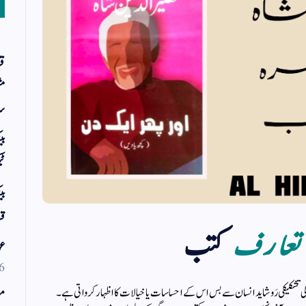
قر
مث
سر
بی
ٹی
بی
قس
تعارف
کتب
عو
6
 تشکیکی رَو شاید انسان سے بس اس کے احساسات یا خیالات کا اظہار کرواتی ہے۔
مو