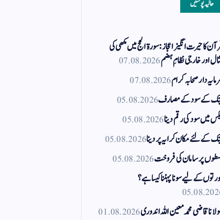
حالیہ پوسٹیں
آن کا حیرت انگیز اعجاز: سورۃ الحج میں مکھی کی
ال اور خارجی نظامِ ہضم
07.08.2026
مایہ دار صحابہ کرام
07.08.2026
نک کے سود کے مصارف
05.08.2026
کس میں سود کی رقم دینا
05.08.2026
نک کے لئے مکان کرایہ پر دینا
05.08.2026
طوں پر سامان کی فروخت
05.08.2026
رتوں کے لیے سونا پہننا کیسا ہے؟
05.08.202
لانا قاضی محمد معین اللہ اندوری
01.08.2026