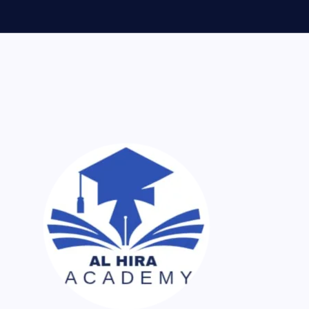
ر اک نسخہ کیمیا ساتھ لایا