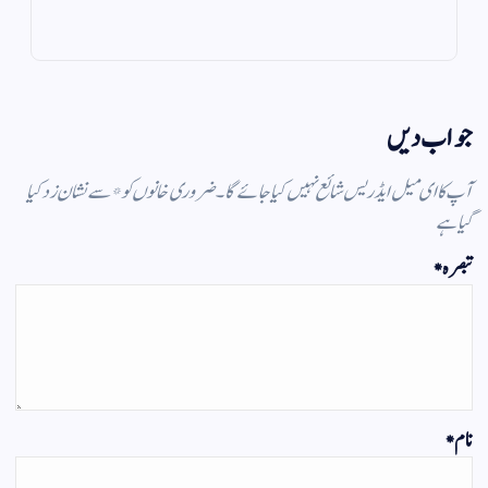
m
pp
جواب دیں
آپ کا ای میل ایڈریس شائع نہیں کیا جائے گا۔
ضروری خانوں کو
*
سے نشان زد کیا
گیا ہے
تبصرہ
*
نام
*