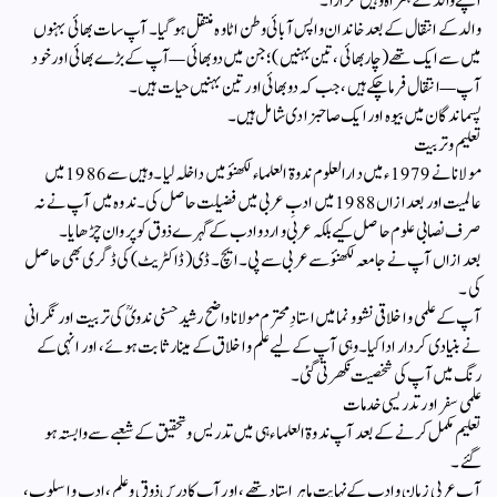
اپنے والد کے ہمراہ وہیں گزارا۔
والد کے انتقال کے بعد خاندان واپس آبائی وطن اٹاوہ منتقل ہو گیا۔ آپ سات بھائی بہنوں
میں سے ایک تھے (چار بھائی، تین بہنیں)؛ جن میں دو بھائی — آپ کے بڑے بھائی اور خود
آپ — انتقال فرما چکے ہیں، جب کہ دو بھائی اور تین بہنیں حیات ہیں۔
پسماندگان میں بیوہ اور ایک صاحبزادی شامل ہیں۔
تعلیم و تربیت
مولانا نے 1979ء میں دارالعلوم ندوۃ العلماء لکھنؤ میں داخلہ لیا۔ وہیں سے 1986 میں
عالمیت اور بعد ازاں1988 میں ادبِ عربی میں فضیلت حاصل کی۔ ندوہ میں آپ نے نہ
صرف نصابی علوم حاصل کیے بلکہ عربی و اردو ادب کے گہرے ذوق کو پروان چڑھایا۔
بعد ازاں آپ نے جامعہ لکھنؤ سے عربی سے پی۔ایچ۔ڈی (ڈاکٹریٹ) کی ڈگری بھی حاصل
کی۔
آپ کے علمی و اخلاقی نشوونما میں استادِ محترم مولانا واضح رشید حسنی ندویؒ کی تربیت اور نگرانی
نے بنیادی کردار ادا کیا۔ وہی آپ کے لیے علم و اخلاق کے مینار ثابت ہوئے، اور انہی کے
رنگ میں آپ کی شخصیت نکھرتی گئی۔
علمی سفر اور تدریسی خدمات
تعلیم مکمل کرنے کے بعد آپ ندوۃ العلماء ہی میں تدریس و تحقیق کے شعبے سے وابستہ ہو
گئے۔
آپ عربی زبان و ادب کے نہایت ماہر استاد تھے، اور آپ کا درس ذوق و علم، ادب و اسلوب،