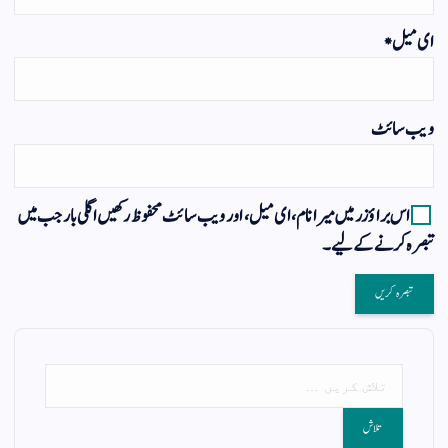
ای میل
*
ویب‌ سائٹ
اس براؤزر میں میرا نام، ای میل، اور ویب سائٹ محفوظ رکھیں اگلی بار جب میں
تبصرہ کرنے کےلیے۔