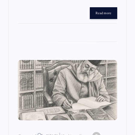
le
ha
m
wi
ce
gr
ts
ail
tte
bo
Read more
a
A
r
ok
m
pp