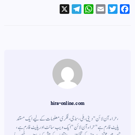
X
Te
W
E
T
Fa
le
ha
m
wi
ce
gr
ts
ail
tte
bo
a
A
r
ok
m
pp
hira-online.com
،حراء آن لائن" دینی ، ملی ، سماجی ، فکری معلومات کے لیے ایک مستند
پلیٹ فارم ہے " حراء آن لائن " ایک ویب سائٹ اور پلیٹ فارم ہے ،