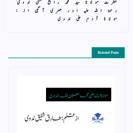
حضرت مولانا سید محمد رابع حسنی ندوی
رحمۃ اللہ علیہ اور عصری آگہی از :
مولانا آدم علی ندوی
Related Posts