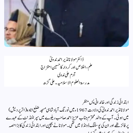
ڈاکٹر مولانا نذیر احمد ندویؒ
علم، اخلاص اور کردار کا حسین امتزاج
آدم علی ندوی
مدرسۃ العلوم الاسلامیہ۔علی گڑھ
ابتدائی زندگی اور خاندانی پس منظر
مولانا نذیر احمد ندویؒ کی ولادت 1967ء میں نورنگ آباد شاہی مسجد ضلع اٹاوہ (اترپردیش)
میں ہوئی۔ آپ کے والد محترم جناب عزیز احمد صاحب ریلوے میں سپرنٹنڈنٹ کے عہدے
پر فائز تھے اور ان کی پوسٹنگ ڈونڈلا میں تھی۔ مولانا نے بچپن اور ابتدائی زندگی کا بڑا حصہ