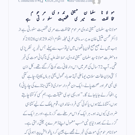
hira-online.com
جولائی 20, 2026
0 Comments
مولانا سلمان حسینی ندوی مرحوم
مخالفت سے میری شخصیت سنورتی ہے
مولانا سید سلمان حسینی ندوی مرحوم مخالفت سے مری شخصیت سنورتی ہے از
ڈاکٹر محسن عتیق خان مدیر سہ ماہی عربی مجلہ اقلام الہند 29 جون 2026 کو
جب میں نے صبح صبح فون ہاتھوں میں لیا تو سب سے پہلے جس خبر پر نظر پڑی
وہ حضرت مولانا سید سلمان حسینی ندوی رحمۃ اللہ علیہ کی ناگہانی موت کی خبر
تھی۔ آپ 72 سال کی عمر میں اس دار فانی سے کوچ کر گئے تھے۔ كل ابن
أنثى وإن طالت سلامته يوماً على آلة حدباء محمول یعنی ہر ماں کا بیٹا، چاہے کتنی
ہی لمبی عمر اور صحت پا لے، ایک دن خم دار سواری (یعنی جنازے کی چارپائی)
پر اٹھا کر لے جایا جائے گا۔” اور یہی ابدی حقیقت ہے، ہم کسی کو کتنا چاہتے
ہوں، کتنا مانتے ہوں، یا کوئی کسی فرد، خاندان، قوم یا ملک کے لیے کتنا ہی
ضروری کیوں نہ ہو۔ ہر ایک کو اس مرحلے سے گزرنا ہے، اور ہر ایک کے
گزرنے کے بعد دنیا یونہی حسب معمول اپنے ڈھرے پر چلتی رہتی ہے۔
مولانا مرحوم کی موت کی خبر نے مجھے بے چین کر دیا خواہش پیدا ہوئی کہ