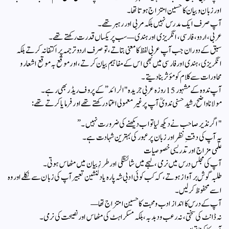
اور زبان و بیان کا حسین امتزاج ہوتا تھا۔
آپ صرف ایک مدرس نہیں بلکہ مربی اور رہبر تھے۔
عربی، اردو، فارسی، انگریزی اور ہندی — سب پر یکساں قدرت رکھتے تھے۔
سبق کے دوران جب آپ عربی لفظ کا معنی بتاتے، تو صرف اردو ترجمہ پر اکتفا نہ کرتے بلکہ
انگریزی، ہندی اور فارسی میں بھی اس کے مفاہیم بیان کرتے، اور موقع بہ موقع اشعار و
محاورات سے کلام کو مؤثر بنا دیتے۔
آپ ندوہ کے مشہور 15 روزہ عربی جریدہ "الرائد” کے پروف ریڈر بھی رہے۔
مولانا واضح رشید حسنی ندویؒ آپ پر غیر معمولی اعتماد رکھتے تھے اور فرمایا کرتے تھے:
"اگر نذیر صاحب نے دیکھ لیا تو اب دیکھنے کی ضرورت نہیں۔”
یہ آپ کی دقتِ نظر اور زبان پر عبور کی بہترین شہادت ہے۔
علمی مزاج اور تدریسی خصوصیات
آپ کی مجلسِ درس میں نرمی، لہجے میں شائستگی اور طرزِ بیان میں مٹھاس ہوتی۔
طلبہ گوش بر آواز ہوتے، کہ کب کوئی ادبی شہ پارہ یا دلنشین تعبیر آپ کی زبان سے نکلے اور وہ
اسے محفوظ کر لیں۔
آپ کے درس کا انداز ادب و محبت کا حسین امتزاج تھا —
نہ ڈانٹ کی سختی، نہ رعب و دبدبہ، بلکہ مسکراہٹ کی مٹھاس اور نصیحت کی نرمی۔