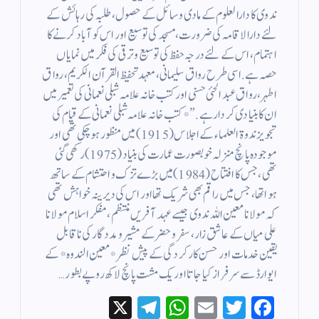
ندوی کا دارالعلوم کے مادی وسائل کے حصول، طلبہ کی رہائش کے
لئے دارالاقامہ کی ضرورت، مسجد کی توسیع اور اس کو آباد کرنے کا
اہتمام ، اس کے لئے درجہ حفظ کی توسیع و ترقی کی فکر میں نمایاں
حصہ ہے. اسی طرح رواق سلیمانی، معہد تحفیظ القرآن الکریم، رواق
اطہر، رواق عبد الحئی حسنی اور کتب خانہ علامہ شبلی نعمانی کی تعمیر میں
ان کا بنیادی کردار ہے.”* کتب خانہ علامہ شبلی نعمانی کے قیام کی
تجویز ندوۃ العلماء کے اجلاس (1915) میں منظور ہوچکی تھی اور
موجودہ پانچ منزلہ خوبصورت عمارت کی بنیاد (1975) رکھی گئی
تھی، جس کا افتتاح (1984) میں بڑے تزک و احتشام کے ساتھ
ہوا تھا، جس میں راقم بھی شریک تھا اور اس کی دیرینہ خواہش تھی
کہ مولانا معین اللہ ندوی جیسے عہد آفریں منتظم، مفکر اسلام مولانا
علی میاں کے عاشق زار ، سفر و حضر کے مشیر و مددگار کی ناقابل
یقین خدمات اور حسن کارکردگی کے پیش نظر *معین الندوہ* کے
ایوارڈ سے سرفراز کیا جاتا اور یک مشت پانچ لاکھ روپے بطور…
X
Te
W
E
T
Fa