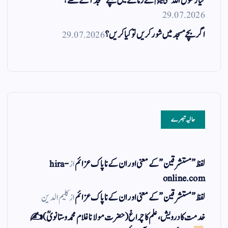
کیا رسول اللہ ﷺ کے زمانے میں بچے مسجد آتے تھے؟
29.07.2026
اگر بچے مسجد میں شور کریں تو کیا کریں؟
29.07.2026
حالیہ تبصرے
لفظ ” مستشرقین ” کے معنی اور ان کے نا پاک عزائم
از
hira-
online.com
لفظ ” مستشرقین ” کے معنی اور ان کے نا پاک عزائم
از
کلیم الدین
خدمت کا درویش، علم کا چراغ(حضرت مولانا غلام محمد وستانویؒ)✍