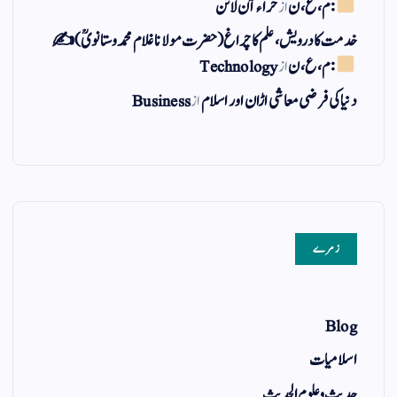
: م ، ع ، ن
از
حراء آن لائن
خدمت کا درویش، علم کا چراغ(حضرت مولانا غلام محمد وستانویؒ)✍
: م ، ع ، ن
از
Technology
دنیا کی فرضی معاشی اڑان اور اسلام
از
Business
زمرے
Blog
اسلامیات
حدیث و علوم الحدیث