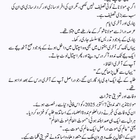
اگرچہ مولانا نے کوئی تصنیف نہیں لکھی، مگر ان کی افراد سازی اور کردار سازی ہی ان کی
سب سے بڑی تصنیف ہے۔
بیماری اور آخری ایام
عرصہ دراز سے مولانا شوگر کے عارضے میں مبتلا تھے۔
بیماری کے باوجود تدریس کا سلسلہ جاری رکھا۔
یہاں تک کہ آخری ہفتوں میں بھی وہ اسپتال میں داخل ہونے کے باوجود صبح آٹھ بجے سے
ایک بجے تک ندوہ آ کر درس دیتے اور پھر اسپتال لوٹ جاتے۔
آپ کے آخری الفاظ،
"یہاں سے کل پڑھائیں گے”
طلبہ کے لیے ایک ابدی یادگار بن گئے، جو دراصل آپ کے آخری درس کے بعد ادا ہوئے
تھے۔
وفات اور تعزیتی تاثرات
مولانا نذیر احمد ندویؒ 7 اکتوبر 2025ء کو اس فانی دنیا سے رخصت ہوئے۔
ان کی وفات کی خبر نے دارالعلوم ندوۃ العلماء کے اساتذہ و طلبہ کو غمزدہ کر دیا۔
ہر دل سے ایک ہی صدا بلند ہوئی:”موتُ العَالِمِ مَوتُ العَالَم”
یعنی "عالم کی موت دراصل ایک عالم کی موت ہے۔”
ان کے انتقال پر ملک و بیرونِ ملک کے متعدد علماء و اساتذہ نے تعزیتی کلمات کہے۔