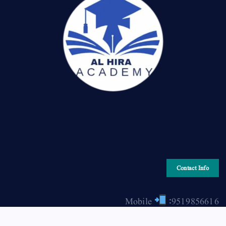
Contact Info
Mobile
:9519856616
Email
: hiraonline2001@gmail.com