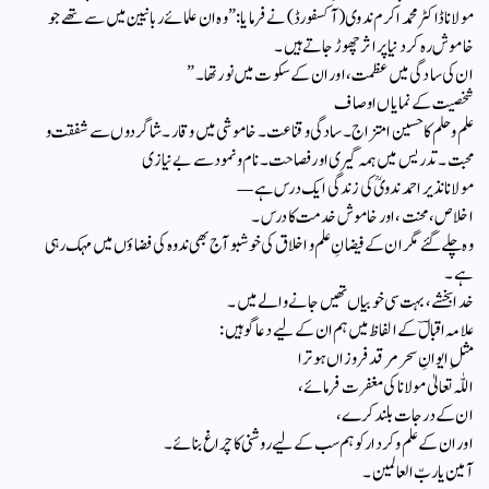
مولانا ڈاکٹر محمد اکرم ندوی (آکسفورڈ) نے فرمایا:”وہ ان علمائے ربانیین میں سے تھے جو
خاموش رہ کر دنیا پر اثر چھوڑ جاتے ہیں۔
ان کی سادگی میں عظمت، اور ان کے سکوت میں نور تھا۔”
شخصیت کے نمایاں اوصاف
علم و حلم کا حسین امتزاج۔سادگی و قناعت۔خاموشی میں وقار۔شاگردوں سے شفقت و
محبت۔تدریس میں ہمہ گیری اور فصاحت۔نام و نمود سے بےنیازی
مولانا نذیر احمد ندویؒ کی زندگی ایک درس ہے —
اخلاص، محنت، اور خاموش خدمت کا درس۔
وہ چلے گئے مگر ان کے فیضانِ علم و اخلاق کی خوشبو آج بھی ندوہ کی فضاؤں میں مہک رہی
ہے۔
خدا بخشے، بہت سی خوبیاں تھیں جانے والے میں۔
علامہ اقبالؔ کے الفاظ میں ہم ان کے لیے دعاگو ہیں:
مثلِ ایوانِ سحر مرقد فروزاں ہو ترا
اللّٰہ تعالیٰ مولانا کی مغفرت فرمائے،
ان کے درجات بلند کرے،
اور ان کے علم و کردار کو ہم سب کے لیے روشنی کا چراغ بنائے۔
آمین یا ربّ العالمین۔