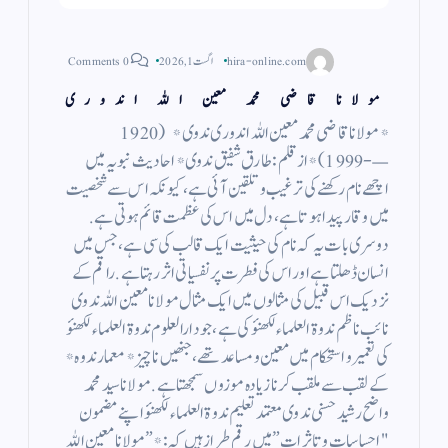
hira-online.com
اگست 1, 2026
0 Comments
مولانا قاضی محمد معین اللہ اندوری
*مولانا قاضی محمد معین اللہ اندوری ندوی* ( 1920
—- 1999 ) *از قلم : طارق شفیق ندوی* احادیث نبویہ میں
اچھے نام رکھنے کی ترغیب و تلقین آئی ہے، کیونکہ اس سے شخصیت
میں وقار پیدا ہوتا ہے، دل میں اس کی عظمت قائم ہوتی ہے.
دوسری بات یہ کہ نام کی حیثیت ایک قالب کی سی ہے، جس میں
انسان ڈھلتا ہے اور اس کی فطرت پر نفسیاتی اثر رہتا ہے. راقم کے
نزدیک اس قبیل کی مثالوں میں ایک مثال مولانا معین اللہ ندوی
نائب ناظم ندوۃ العلماء لکھنؤ کی ہے، جو دارالعلوم ندوۃ العلماء لکھنؤ
کی تعمیر و استحکام میں معین و مساعد تھے، جنھیں ناچیز *معمار ندوہ*
کے لقب سے ملقب کرنا زیادہ موزوں سمجھتا ہے. مولانا سید محمد
واضح رشید حسنی ندوی معتمد تعلیم ندوۃ العلماء لکھنؤ اپنے مضمون
"احساسات و تاثرات” میں رقم طراز ہیں کہ: *”مولانا معین اللہ