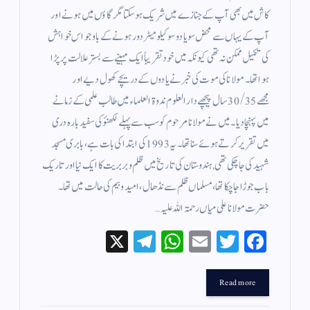
کاش میں بھی آپ کے جنازے میں شریک ہو سکتا مگر گاؤں میں ہونے اور
آپ کے یہاں سے محض سو یا دو سو کیلو میٹر دور ہونے کے باوجو اس خواہش
کی تکمیل ممکن نہ تھی کیونکہ میں خود تقریباً ایک مہینے سے بستر علالت پر پڑا
ہوا تھا۔ مولانا کی موت کی خبر نے یادوں کے دریچے کھول دیے اور
مجھے 30/35 سال پیچھے دار العلوم ندوۃ العلماء میں طالب علمی کے زمانے
میں پہنچا دیا۔ میں نے مولانا مرحوم کو سب سے پہلے لکھنؤ کی سفید بارہ دری
میں تقریر کرتے ہوئے سنا تھا۔ یہ 1993 کی ابتدا کی بات ہے، بابری مسجد
شہید کی جا چکی تھی, ہندوستان کی تاریخ میں ظلم و بربریت کا ایک نیا اور تاریک
باب جوڑا جا چکا تھا، مسلماں ظلم سے نڈھال، امید و بیم کی حالت میں تھا۔
حضرت مولانا علی میاں رحمۃ اللہ علیہ…
X
Te
W
E
T
Fa
le
ha
m
wi
ce
gr
ts
ail
tte
bo
Read more
a
A
r
ok