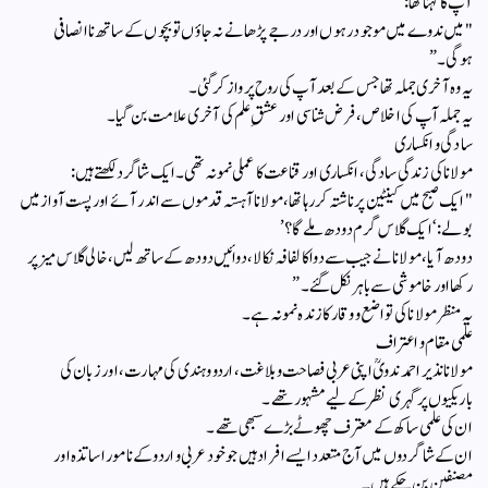
آپ کا کہنا تھا:
"میں ندوے میں موجود رہوں اور درجے پڑھانے نہ جاؤں تو بچوں کے ساتھ ناانصافی
ہوگی۔”
یہ وہ آخری جملہ تھا جس کے بعد آپ کی روح پرواز کر گئی۔
یہ جملہ آپ کی اخلاص، فرض شناسی اور عشقِ علم کی آخری علامت بن گیا۔
سادگی و انکساری
مولانا کی زندگی سادگی، انکساری اور قناعت کا عملی نمونہ تھی۔ایک شاگرد لکھتے ہیں:
"ایک صبح میں کینٹین پر ناشتہ کر رہا تھا، مولانا آہستہ قدموں سے اندر آئے اور پست آواز میں
بولے: ‘ایک گلاس گرم دودھ ملے گا؟’
دودھ آیا، مولانا نے جیب سے دوا کا لفافہ نکالا، دوائیں دودھ کے ساتھ لیں، خالی گلاس میز پر
رکھا اور خاموشی سے باہر نکل گئے۔”
یہ منظر مولانا کی تواضع و وقار کا زندہ نمونہ ہے۔
علمی مقام و اعتراف
مولانا نذیر احمد ندویؒ اپنی عربی فصاحت و بلاغت، اردو و ہندی کی مہارت، اور زبان کی
باریکیوں پر گہری نظر کے لیے مشہور تھے۔
ان کی علمی ساکھ کے معترف چھوٹے بڑے سبھی تھے۔
ان کے شاگردوں میں آج متعدد ایسے افراد ہیں جو خود عربی و اردو کے نامور اساتذہ اور
مصنفین بن چکے ہیں۔