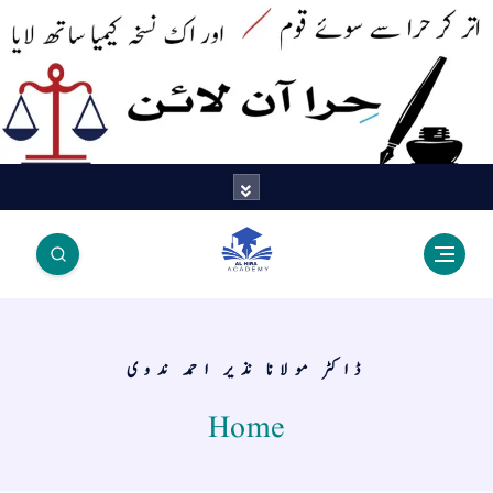
اتر کر حرا سے سوئے قوم آیا - اور
اک نسخہ کیمیا ساتھ لایا
ڈاکٹر مولانا نذیر احمد ندوی
Home