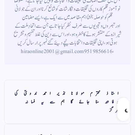
جس میں مختلف اصناف کی تخلیقات و انتخابات کو پیش کیا جاتا ہے ، خصوصاً
نوآموز قلم کاروں کی تخلیقات و نگارشات کو شائع کرنا اور ان کے جولانی
قلم کوحوصلہ بخشنا اہم مقاصد میں سے ایک ہے ، ایسے مضامین
اورتبصروں وتجزیوں سے صَرفِ نظر کیا جاتاہے جن سے اتحادِ ملت کے
شیرازہ کے منتشر ہونے کاخطرہ ہو ، اور اس سے دین کی غلط تفہیم وتشریح
ہوتی ہو، اپنی تخلیقات و انتخابات نیچے دیئے گئے نمبر پر ارسال کریں
، 9519856616 hiraonline2001@gmail.com
استاذ محترم مولانا نذیر احمد ندویؒ کی
وفاتنہ سنا جائے گا ہم سے یہ فسانہ
ہرگز