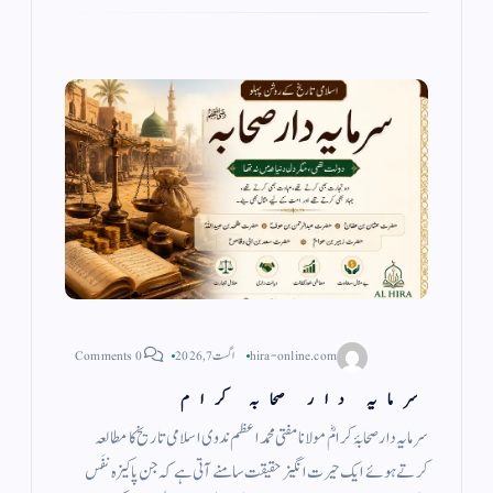
hira-online.com
اگست 7, 2026
0 Comments
سرمایہ دار صحابہ کرام
سرمایہ دار صحابۂ کرامؓ مولانا مفتی محمد اعظم ندوی اسلامی تاریخ کا مطالعہ
کرتے ہوئے ایک حیرت انگیز حقیقت سامنے آتی ہے کہ جن پاکیزہ نفَس