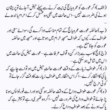
(الف) اگر عورت کو عمرہ یا حج کی نیت کرنے سے پہلے حیض آجائے تو پریشان
ہونے کی ضرورت نہیں – اس حالت میں بھی وہ غسل کرکے احرام باندھ لے
–
(ب) حائضہ عورت عمرہ یا حج کے تمام مناسک ادا کرے گی ، سوائے سعی اور
طواف کے ۔ کیوں کہ طواف مسجدِ حرام میں ہوتا ہے اور مسجد میں حائضہ
عورت کو جانا منع ہے ۔
(ج) حج کا سب سے بڑا رکن وقوفِ عرفات ہے – عورت حیض کی حالت میں
اس میں شامل ہو سکتی ہے –
(د) اگر طوافِ زیارت کے وقت عورت حالتِ حیض میں ہو تو اسے چاہیے کہ
پاکی کا انتظار کرے – اگر اس انتظار میں طوافِ زیارت کا وقت گزر جائے تو
کوئی حرج نہیں ۔
(ہ) اگر عورت طوافِ وداع کے وقت حائضہ ہوگئی ہو اور اسے فوراً واپس ہونا
پڑجائے تو طوافِ وداع کی ضرورت نہیں – اگر وہ ٹھہری رہے تو بہتر ہے کہ
پاک ہونے کے بعد طوافِ وداع کرلے ۔