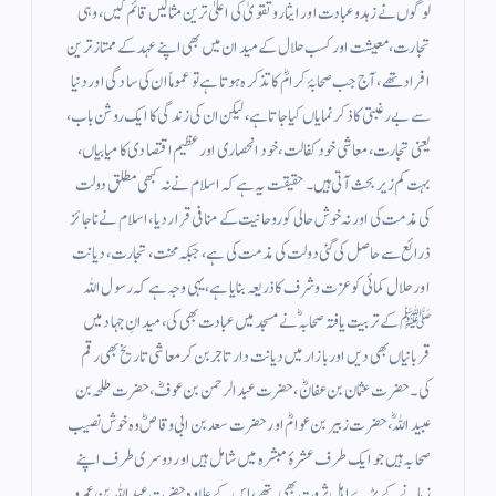
لوگوں نے زہد وعبادت اور ایثار وتقویٰ کی اعلیٰ ترین مثالیں قائم کیں، وہی
تجارت، معیشت اور کسب حلال کے میدان میں بھی اپنے عہد کے ممتاز ترین
افراد تھے، آج جب صحابۂ کرامؓ کا تذکرہ ہوتا ہے تو عموماً ان کی سادگی اور دنیا
سے بے رغبتی کا ذکر نمایاں کیا جاتا ہے، لیکن ان کی زندگی کا ایک روشن باب،
یعنی تجارت، معاشی خود کفالت، خود انحصاری اور عظیم اقتصادی کامیابیاں،
بہت کم زیر بحث آتی ہیں۔ حقیقت یہ ہے کہ اسلام نے نہ کبھی مطلق دولت
کی مذمت کی اور نہ خوش حالی کو روحانیت کے منافی قرار دیا، اسلام نے ناجائز
ذرائع سے حاصل کی گئی دولت کی مذمت کی ہے، جبکہ محنت، تجارت، دیانت
اور حلال کمائی کو عزت وشرف کا ذریعہ بنایا ہے، یہی وجہ ہے کہ رسول اللہ
ﷺ کے تربیت یافتہ صحابہؓ نے مسجد میں عبادت بھی کی، میدانِ جہاد میں
قربانیاں بھی دیں اور بازار میں دیانت دار تاجر بن کر معاشی تاریخ بھی رقم
کی۔ حضرت عثمان بن عفانؓ، حضرت عبدالرحمن بن عوفؓ، حضرت طلحہ بن
عبیداللہؓ، حضرت زبیر بن عوامؓ اور حضرت سعد بن ابی وقاصؓ وہ خوش نصیب
صحابہ ہیں جو ایک طرف عشرۂ مبشرہ میں شامل ہیں اور دوسری طرف اپنے
زمانے کے بڑے اہلِ ثروت بھی تھے، اس کے علاوہ حضرت عبداللہ بن عمرو