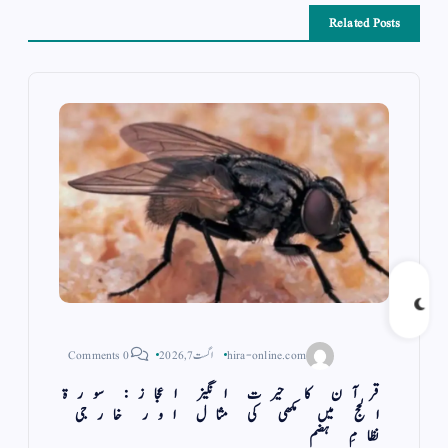
Related Posts
hira-online.com
اگست 7, 2026
0 Comments
قرآن کا حیرت انگیز اعجاز: سورۃ
الحج میں مکھی کی مثال اور خارجی
نظامِ ہضم