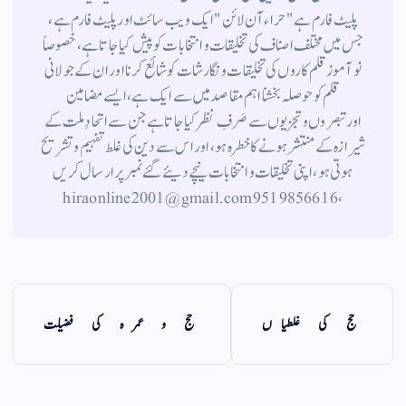
پلیٹ فارم ہے " حراء آن لائن " ایک ویب سائٹ اور پلیٹ فارم ہے ،
جس میں مختلف اصناف کی تخلیقات و انتخابات کو پیش کیا جاتا ہے ، خصوصاً
نوآموز قلم کاروں کی تخلیقات و نگارشات کو شائع کرنا اور ان کے جولانی
قلم کوحوصلہ بخشنا اہم مقاصد میں سے ایک ہے ، ایسے مضامین
اورتبصروں وتجزیوں سے صَرفِ نظر کیا جاتاہے جن سے اتحادِ ملت کے
شیرازہ کے منتشر ہونے کاخطرہ ہو ، اور اس سے دین کی غلط تفہیم وتشریح
ہوتی ہو، اپنی تخلیقات و انتخابات نیچے دیئے گئے نمبر پر ارسال کریں
، 9519856616 hiraonline2001@gmail.com
حج کی غلطیاں
حج و عمرہ کی فضیلت