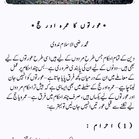
*عورتوں کا عمرہ اور حج*
محمد رضی الاسلام ندوی
دین کے تمام احکام جس طرح مردوں کے لیے ہیں اسی طرح عورتوں کے لیے
بھی ہیں – دونوں کے لیے ان کی پابندی ضروری ہے – بس چند احکام پر عمل
کے معاملے میں ان کے درمیان کچھ فرق پایا جاتا ہے – عورتوں کو انہیں جان
لینا چاہیے – عمرہ اور حج کے سلسلے میں بھی ایسا ہی ہے کہ بیش تر احکام مردوں
اور عورتوں کے لیے یکساں ہیں ، صرف چند احکام میں فرق ہے – عمرہ یا حج کے
لیے نکلنے سے قبل عورتیں انہیں جان لیں تو بہتر ہے :
(1) احرام :