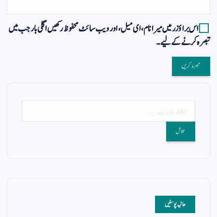
اس براؤزر میں میرا نام، ای میل، اور ویب سائٹ محفوظ رکھیں اگلی بار جب میں
تبصرہ کرنے کےلیے۔
حالیہ پوسٹیں