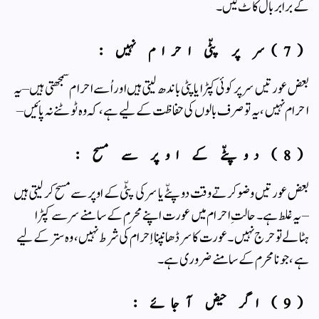
کے برابر بال کاٹ لیں ۔
(7)سر پر پٹّی احرام نہیں :
بعض عورتیں سر پر کوئی کپڑا یا پٹی باندھ لیتی ہیں اور اُسے احرام سمجھتی ہیں – یہ
احرام نہیں ، یہ تو صرف بالوں کی حفاظت کے لیے ہے ، کہ وہ ٹوٹنے نہ پائیں –
(8) دوپٹّے کے اوپر سے مسح :
بعض عورتیں وضو کرتے وقت دوپٹّے یا سر کی پٹّی کے اوپر سے مسح کر لیتی ہیں
– یہ غلط ہے ۔ حالتِ احرام میں عورت اپنے محرم کے سامنے سر سے کپڑا
ہٹالے تو حرج نہیں ۔ عورت کا سر ڈھانپنا اِحرام کی شرط نہیں ، وہ ستر کے لیے
ہے ، جو نامحرم کے سامنے ضروری ہے ۔
(9) اگر حیض آجائے :