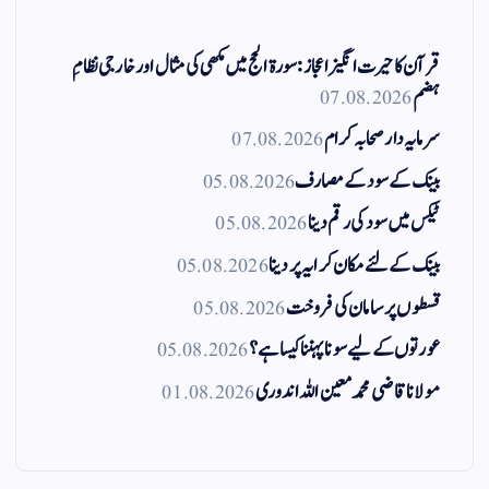
قرآن کا حیرت انگیز اعجاز: سورۃ الحج میں مکھی کی مثال اور خارجی نظامِ
ہضم
07.08.2026
سرمایہ دار صحابہ کرام
07.08.2026
بینک کے سود کے مصارف
05.08.2026
ٹیکس میں سود کی رقم دینا
05.08.2026
بینک کے لئے مکان کرایہ پر دینا
05.08.2026
قسطوں پر سامان کی فروخت
05.08.2026
عورتوں کے لیے سونا پہننا کیسا ہے؟
05.08.2026
مولانا قاضی محمد معین اللہ اندوری
01.08.2026