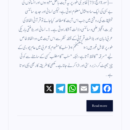
— [سورۃ الحج: 73] ظاہری طور پر یہ آیت باطل معبودوں اور انسانوں کی
بے بسی کی ایک سادہ مثال معلوم ہوتی ہے، لیکن لسانی اور جدید سائنسی
تحقیقات کی روشنی میں جب اس آیت کا مطالعہ کیا جائے تو قرآنی الفاظ کی
حیرت انگیز علمی و سائنسی دلالت آشکار ہوتی ہے۔ 1۔ لسانی اور بلاغتی باریکی
عربی زبان اور بلاغتِ قرآنی کے نقطہ نظر سے اس آیت میں دو الفاظ خاص
طور پر قابلِ غور ہیں: «يَسْلُبْهُمُ» (سلب کا مفہوم): عربی میں عام چوری کے
لیے "سرقہ” کا لفظ آتا ہے، جبکہ "سلب” کا مطلب کسی کے سامنے سے کوئی
چیز جھپٹ کر، زبردستی اور اڑا کر لے جانا ہے۔ مکھی کا طریقہ کار بھی یہی ہوتا
ہے…
X
Te
W
E
T
Fa
le
ha
m
wi
ce
gr
ts
ail
tte
bo
Read more
a
A
r
ok
m
pp