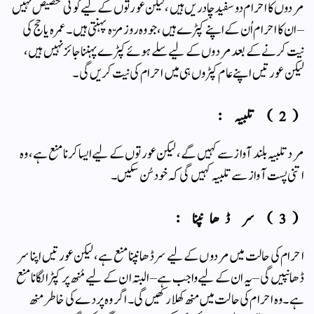
مردوں کا احرام دو سفید چادریں ہیں ، لیکن عورتوں کے لیے کوئی تخصیص نہیں
– ان کا احرام اُن کے اپنے کپڑے ہیں ، جو وہ روز مرّہ پہنتی ہیں ۔ عمرہ یا حج کی
نیت کرنے کے بعد مردوں کے لیے سلے ہوئے کپڑے پہننا جائز نہیں ہیں ،
لیکن عورتیں اپنے عام کپڑوں ہی میں احرام کی نیت کریں گی ۔
(2) تلبیہ :
مرد تلبیہ بلند آواز سے کہیں گے ، لیکن عورتوں کے لیے ایسا کرنا منع ہے ، وہ
اتنی پست آواز سے تلبیہ کہیں گی کہ خود سُن سکیں ۔
(3) سر ڈھانپنا :
احرام کی حالت میں مردوں کے لیے سر ڈھانپنا منع ہے ، لیکن عورتیں اپنا سر
ڈھانپیں گی – یہ ان کے لیے واجب ہے – البتہ ان کے لیے مُنھ پر کپڑا لگانا منع
ہے ۔ وہ احرام کی حالت میں منھ کھلا رکھیں گی ۔ اگر وہ پردے کی خاطر منھ