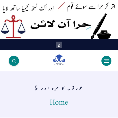
اتر کر حرا سے سوئے قوم آیا - اور
اک نسخہ کیمیا ساتھ لایا
عورتوں کا عمرہ اور حج
Home