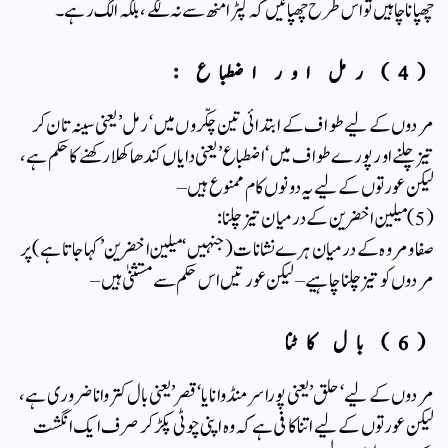
چھپانا چاہیں تو اس طرح چھپائیں کہ کپڑا منھ سے نہ لگے ، بلکہ الگ رہے ۔
(4) رمل اور اضطباع :
مردوں کے لیے طواف کے ابتدائی تین چکّروں میں ‘رمل’ یعنی سینہ تان کر
تیز چلنے اور پورے طواف میں ‘اضطباع’ یعنی دایاں کندھا کھلا رکھنے کا حکم ہے ،
لیکن عورتوں کے لیے یہ دونوں کام ممنوع ہیں –
(5) میلین اخضرین کے درمیان تیز چلنا :
صفا و مروہ کے درمیان ہرے نشانات (جنہیں ‘میلین اخضرین’ کہا جاتا ہے) پر
مردوں کو تیز چلنا چاہیے – لیکن عورتیں اس حکم سے مستثنیٰ ہیں –
(6) بال کاٹنا
مردوں کے لیے ‘حلق’ یعنی پورا سر منڈوانا یا ‘قصر’ یعنی بال کتروانا ضروری ہے ،
لیکن عورتوں کے لیے اتنا کافی ہے کہ وہ اپنی چوٹی پکڑ کر صرف ایک انگشت