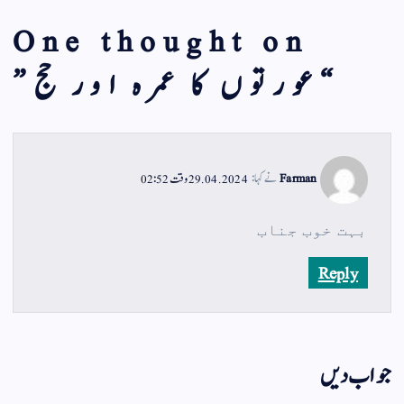
One thought on
“
عورتوں کا عمرہ اور حج
”
Farman
نے کہا:
29.04.2024 وقت 02:52
بہت خوب جناب
Reply
جواب دیں