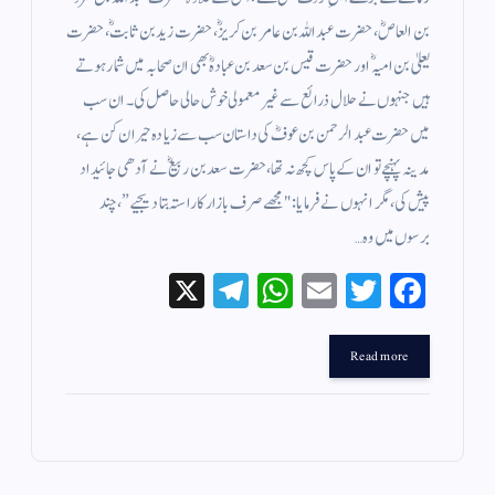
بن العاصؓ، حضرت عبداللہ بن عامر بن کریزؓ، حضرت زید بن ثابتؓ، حضرت
یعلیٰ بن امیہؓ اور حضرت قیس بن سعد بن عبادہؓ بھی ان صحابہ میں شمار ہوتے
ہیں جنہوں نے حلال ذرائع سے غیر معمولی خوش حالی حاصل کی۔ ان سب
میں حضرت عبدالرحمن بن عوفؓ کی داستان سب سے زیادہ حیران کن ہے،
مدینہ پہنچے تو ان کے پاس کچھ نہ تھا، حضرت سعد بن ربیعؓ نے آدھی جائیداد
پیش کی، مگر انہوں نے فرمایا: "مجھے صرف بازار کا راستہ بتا دیجیے”، چند
برسوں میں وہ…
X
Te
W
E
T
Fa
le
ha
m
wi
ce
gr
ts
ail
tte
bo
Read more
a
A
r
ok
m
pp