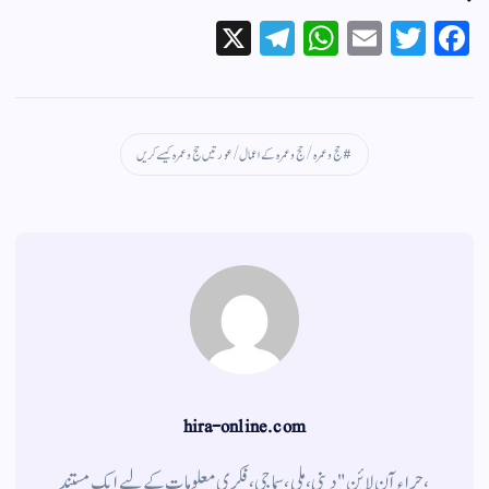
X
Te
W
E
T
Fa
le
ha
m
wi
ce
gr
ts
ail
tte
bo
a
A
r
ok
حج و عمرہ / حج و عمرہ کے اعمال/ عورتیں حج و عمرہ کیسے کریں
m
pp
hira-online.com
،حراء آن لائن" دینی ، ملی ، سماجی ، فکری معلومات کے لیے ایک مستند