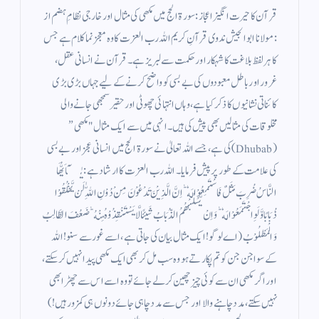
قرآن کا حیرت انگیز اعجاز: سورۃ الحج میں مکھی کی مثال اور خارجی نظامِ ہضم از
: مولانا ابو الجیش ندوی قرآنِ کریم اللہ رب العزت کا وہ معجز نما کلام ہے جس
کا ہر لفظ بلاغت کا شہکار اور حکمت سے لبریز ہے۔ قرآن نے انسانی عقل،
غرور اور باطل معبودوں کی بے بسی کو واضح کرنے کے لیے جہاں بڑی بڑی
کائناتی نشانیوں کا ذکر کیا ہے، وہاں انتہائی چھوٹی اور حقیر سمجھی جانے والی
مخلوقات کی مثالیں بھی پیش کی ہیں۔ انہی میں سے ایک مثال "مکھی”
(Dhubab) کی ہے، جسے اللہ تعالیٰ نے سورۃ الحج میں انسانی عجز اور بے بسی
کی علامت کے طور پر پیش فرمایا۔ اللہ رب العزت کا ارشاد ہے: يٰۤاَيُّهَا
النَّاسُ ضُرِبَ مَثَلٌ فَاسْتَمِعُوْا لَهٗ ؕ اِنَّ الَّذِيْنَ تَدْعُوْنَ مِنْ دُوْنِ اللّٰهِ لَنْ يَّخْلُقُوْا
ذُبَابًا وَّ لَوِ اجْتَمَعُوْا لَهٗ ؕ وَ اِنْ يَّسْلُبْهُمُ الذُّبَابُ شَيئًا لَّا يَسْتَنْقِذُوْهُ مِنْهُ ؕ ضَعُفَ الطَّالِبُ
وَ الْمَطْلُوْبُ (اے لوگو! ایک مثال بیان کی جاتی ہے، اسے غور سے سنو! اللہ
کے سوا جن جن کو تم پکارتے ہو وہ سب مل کر بھی ایک مکھی پیدا نہیں کر سکتے،
اور اگر مکھی ان سے کوئی چیز چھین کر لے جائے تو وہ اسے اس سے چھڑا بھی
نہیں سکتے، مدد چاہنے والا اور جس سے مدد چاہی جائے دونوں ہی کمزور ہیں!)