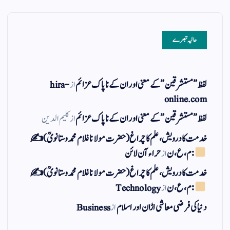
حالیہ تبصرے
لفظ ” مستشرقین ” کے معنی اور ان کے نا پاک عزائم
از
hira-
online.com
لفظ ” مستشرقین ” کے معنی اور ان کے نا پاک عزائم
از
کلیم الدین
خدمت کا درویش، علم کا چراغ(حضرت مولانا غلام محمد وستانویؒ)✍
: م ، ع ، ن
از
حراء آن لائن
خدمت کا درویش، علم کا چراغ(حضرت مولانا غلام محمد وستانویؒ)✍
: م ، ع ، ن
از
Technology
دنیا کی فرضی معاشی اڑان اور اسلام
از
Business