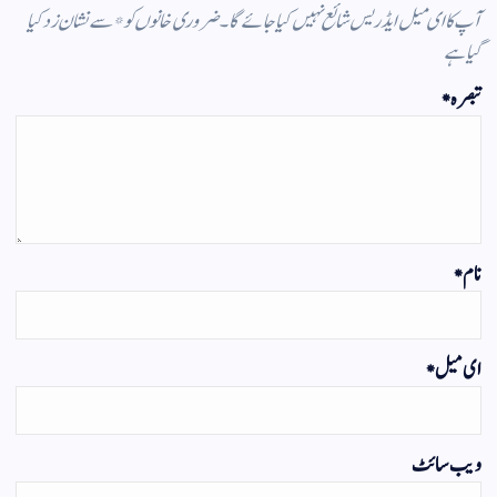
آپ کا ای میل ایڈریس شائع نہیں کیا جائے گا۔
ضروری خانوں کو
*
سے نشان زد کیا
گیا ہے
تبصرہ
*
نام
*
ای میل
*
ویب‌ سائٹ