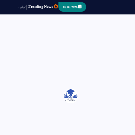
Trending News:
س
م
ی
د
ا
ر
ص
ب
07.08.2026
اتر کر حرا سے سوئے قوم آیا - او