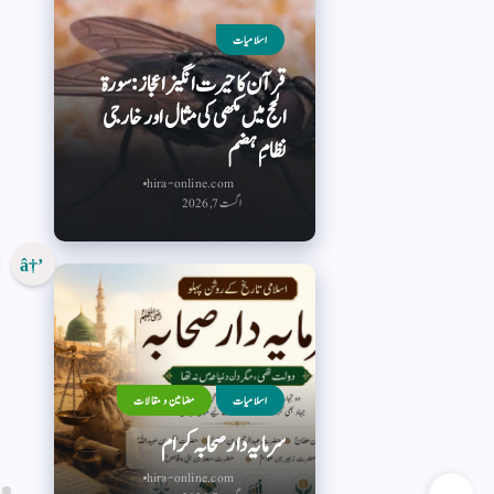
اسلامیات
قرآن کا حیرت انگیز اعجاز: سورۃ
الحج میں مکھی کی مثال اور خارجی
نظامِ ہضم
hira-online.com
اگست 7, 2026
اسلامیات
مضامین و مقالات
سرمایہ دار صحابہ کرام
hira-online.com