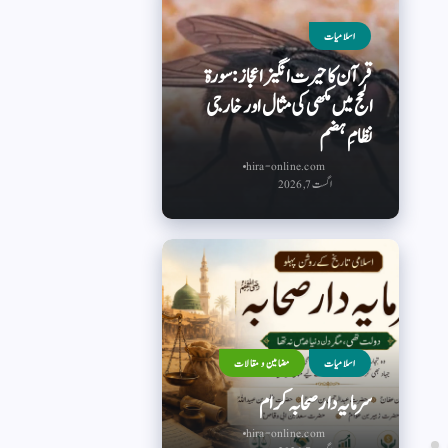
اسلامیات
قرآن کا حیرت انگیز اعجاز: سورۃ
الحج میں مکھی کی مثال اور خارجی
نظامِ ہضم
hira-online.com
اگست 7, 2026
اسلامیات
مضامین و مقالات
سرمایہ دار صحابہ کرام
hira-online.com