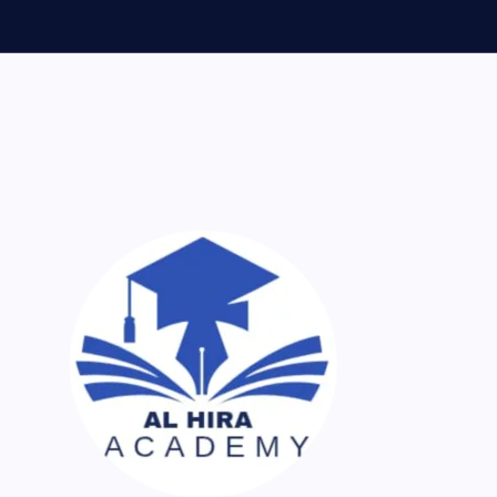
ر اک نسخہ کیمیا ساتھ لایا