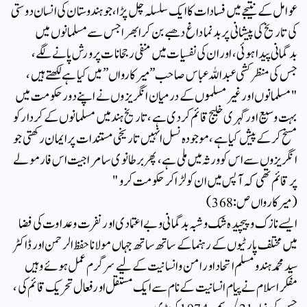
عوامل کے نتیجے میں فسادات کا ایک سلسلہ چل پڑا ،جو ہندوستان کی انسان دوستی
کی تاریخ کی پیشانی پر بدنما داغ دھبے بن کر ابھرا جس سے مسلمانوں میں
بدگمانی پیدا ہوئی،اور ان کی نفسیات میں منفی رجحانات پرورش پانے لگے ،
جس کی منظر کشی عبداللہ عباس صاحب” میر کارواں ” میں کیا ہے لکھتے ہیں ،
"مسلمانوں اور غیر مسلموں کے درمیان انگریزوں نے اپنے دور حکومت میں
بہت وسیع اور گہری خلیج قائم کر دی ہے ،تاریخ ہند میں مسلمانوں کے کردار کو
مسخ کرکے پیش کیا ہے،موجودہ نسل انہیں تاریخی مستندات پر ایمان رکھتی جو
انگریزوں سے اس کو ورثہ میں ملی ہے ،پھر برطانوی سامراجیت اس فارمولے
پر قائم تھی کہ آپس میں ان کو لڑا کر حکومت کرو "
( میر کارواں ص: 368)
ایسے نازک و پیچیدہ شک و شبہ بدگمانی و بے اعتمادی اور نفرت و عداوت کی فضا
میں مختلف پارٹیوں کے رہنما کے ساتھ ساتھ جہاں مولانا حفظ الرحمن اور ڈاکٹر
سید محمد ہندو مسلم اتحاد اور امن و انسانیت کے لیے سرگرم عمل ہوئے وہیں
مفکر اسلام نے پیام انسانیت کے نام سے ایک مستقل اور فعال تحریک قائم کی ،