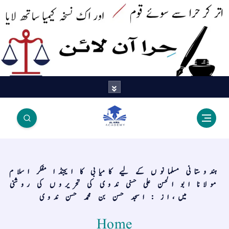
اتر کر حرا سے سوئے قوم آیا - اور
اک نسخہ کیمیا ساتھ لایا
ہندوستانی مسلمانوں کے لیے کامیابی کا ایجنڈا مفکر اسلام
مولانا ابو الحسن علی حسنی ندوی کی تحریروں کی روشنی
میں،از : اسجد حسن بن محمد حسن ندوی
Home