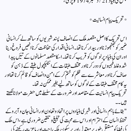
جس کی بنیاد 21/ دسمبر 1974 کو پڑی ،
* تحریک پیام انسانیت*
اس تحریک کا اصل مقصد ملک کے انصاف پسند شہریوں کو ساتھ لے کر انسانی
ضمیر کو جھنجھوڑنا اور بیدار کرنا تھا۔ انسانی اقدار کی حفاظت کرنا انھیں فروغ دینا
اور ان کی بنیاد پر لوگوں کو قریب کرنا تھا۔ اسکا مقصد مسلمانوں کے تئیں پیدا
شدہ غلط فہمیوں کو دور کرنا اور مختلف طبقات کے انٹلیکچول طبقے کے ذہن کو
صاف کرنا اور معاشرے سے ظلم کو ختم کر کے امن و انصاف کو قائم کرنا تھا اور
یہ کام مختلف طبقات کے لوگوں کو ساتھ لیے بغیر ممکن نہ تھا۔
تحریک پیام انسانیت کے مقاصد اور ضرورت کے سلسلے میں حضرت مولانا لکھتے
ہیں۔۔
"بقائے باہم ،انسانی اور شہری بنیادوں پر اتحاد و تعاون اور انسانی جان و آبرو کے
تحفظ انسان کے احترام اور اس سے محبت کی تبلیغ و تلقین ضروری ہے، اس ملک
کی فضا کو مستقل طور پر معتدل اور پر سکون بلکہ راحت اور باعزت رکھنے کی