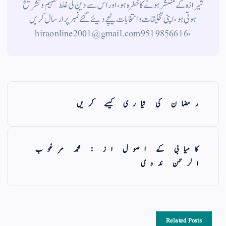
شیرازہ کے منتشر ہونے کاخطرہ ہو ، اور اس سے دین کی غلط تفہیم وتشریح
ہوتی ہو، اپنی تخلیقات و انتخابات نیچے دیئے گئے نمبر پر ارسال کریں
، 9519856616 hiraonline2001@gmail.com
رمضان کی تیاری کیسے کریں
کامیابی کے اصول از : محمد مرغوب
الرحمن ندوی
Related Posts