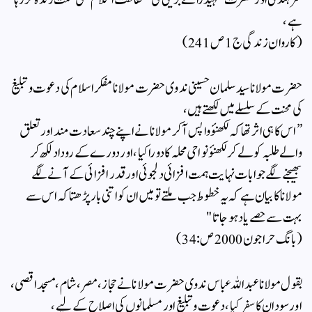
سرہندی اور حضرت شہید رائے بریلی کی ” حفاظت اسلام” کی سنت زندہ کررہا
ہے ،
( کاروان زندگی ج 1 ص 241)
حضرت مولانا سید سلمان حسینی ندوی حضرت مولانا مفکر اسلام کی دعوت و تبلیغ
کی محنت کے سلسلے میں لکھتے ہیں ،
” اس کا ہی اثر تھا کہ لکھنؤ واپس آکر مولانا نے اپنے چند سعادت مند اور تعلق
والے طلبہ کو لے کر لکھنؤ نواحی محلہ کا دورا کیا ، اور دورے کے روداد لکھ کر
بھیجنے لگے جوابات نہایت ہمت افزائی دلجوئی اور قدر افزائی کے آنے لگے
مولانا کا بیان ہے کہ یہ خطوط جب ملتے تو میں ان کو اتنی بار پڑھتا کہ اس سے
بہت سے حصے یاد ہوجاتا "
(بانگ حرا جون 2000 ص: 34)
بقول مولانا عبد اللہ عباس ندوی حضرت مولانا نے حجاز، مصر ،شام ،مسجد اقصی،
اور سودان کا سفر کیا ، دعوت و تبلیغ اور مسلمانوں کی اصلاح کے لیے ،