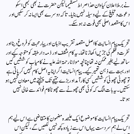
نے برملا اعلان کیا وان هذا صراط مستقيما لیکن حضرت نے بھی کبھی اسکو
دعوت و تبلیغ کے لیے وسیلہ نہیں بنایا۔ تاکہ دوسرے بھی ایسا نہ کر سکیں اور
اس کا مقصد اصلی بھی فوت نہ ہوسکے۔
تحریک پیام انسانیت کا اصل مقصد تقریب اذہان اور پیار محبت کو فروغ دینا اور
نفرت و ظلم کی جڑیں اکھاڑنا تھا۔ یہ کام مثقف اور ذمہ دار طبقہ کو متوجہ کیے اور
ساتھ لیے بغیر ممکن نہ تھا چنانچہ مولانا رحمۃ اللہ علیہ نے کامیاب کوششیں کیں
اور بہت سے ذہن تعمیر کیے۔ پیام انسانیت اگر اپنا یہ اصل کام نہیں کر پاتی ہے
تو چھوٹی چھوٹی کوششیں کسی کارآمد اور بڑے نتیجے تک پہنچنے میں معاون نہیں ہو
سکتیں۔ یہ بات الگ کہ کوئی بھی چھوٹے سے چھوٹا کام فوائد سے خالی نہیں
ہوتا۔
تحریک پیام انسانیت کا موضوع ایک علیحدہ مضمون کا متقاضی ہے اس لیے ہم
اس لے ہم سردست یہاں اس سے زیادہ کچھ نہیں لکھیں گے، لیکن اس