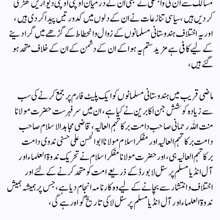
مسالک سے ان کی وابستگی نے بھی ان کے درمیان اونچی اونچی دیواریں کھڑی
کردیں ہیں ، سیاسی تنازعات نے ان کے دلوں میں کدورتیں پیدا کردی ہیں ،
اور یہ اختلاف ہندوستانی مسلمانوں کے زوال و انحطاط کے گڑھے میں گرا دینے
کے لیے کافی ہے مزید ستم یہ ہوا کے ان کے دشمن کے ان کے خلاف متحد ہو
گئے ہیں،
ماضی قریب میں ہندوستانی مسلمانوں کو ایک پلیٹ فارم پر جمع کرنے کی سب
سے زیادہ کوشش جن اکابرین نے کیا ہے، ان میں سر فہرست حضرت مولانا
منت اللہ رحمانی صاحب دامت برکاتہم العالیہ، قاضی مجاہد الاسلام صاحب
دامت برکاتہم العالیہ اور مفکر اسلام مولانا ابوالحسن علی حسنی ندوی دامت
برکاتہم العالیہ ہی،اور حضرت مولانا مفکر اسلام نے تحریک ندوۃ العلماء اور
آل انڈیا مسلم پرسنل لا بورڈ کے ذریعے امت کو متحد کرنے کے لئے اور
اختلاف و انتشار سےبچانے کے لیے وہ کارنامہ انجام دیا ہے ، جس پر ہمیشہ ہمیش
ندوۃ العلماء اور آل انڈیا مسلم پرسنل لا کی تاریخ گواہ رہے گی ،