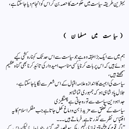
بہترین طریقہ سیاست میں حکومت کا حصہ بن کر اس کو انجام دیا جا سکتا ہے،
(سیاست میں مسلمان )
ہم میں سے ایک بڑا طبقہ وہ ہے جو سیاست سے اس حد تک کہنارہ کشی کیے
ہوئے ہیں کہ اس پر بات کرنا یا کسی مناسب امیدوار کی تائید کرنا بھی گناہ عظیم
سمجھتے ہیں ،
سیاست کی اہمیت کا اندازہ علامہ اقبال کے اس شعر سے لگایا جاسکتا ہے ،
جلال پادشاہی ہو کہ جمہوری تماشا ہو
جدا ہو دین سیاست سے تو رہ جاتی ہے چنگیزی
سیاست کے تعلق سے مزید ذہن و دماغ کھل جاتا ہے جب مفکر اسلام کا یہ
اقتباس نظر سے گذرتا ہے, فرماتے ہیں۔۔۔
” اگر قوم کو پنج وقتہ نمازی نہیں بلکہ سو فیصد تہجد گزار بنا دیا جائے لیکن اس کے