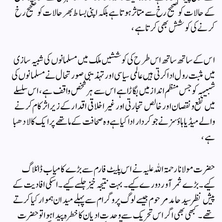
کے حالات کو صحیح رخ سے متاثر ہوتا ہے بلکہ اپنی بساط بھر حالات کو صحیح رخ
کرنے کی کوشش بھی کرتا ہے ،
اس کے ساتھ ساتھ اس طرح کی کوششیں ملک میں مسلمانوں کی شبیہ سازی
میں مثبت رول ادا کرتی ہیں عالمی سیاسی اور تہذیبی صورتحال نے مسلمانوں کی
شبیہہ کو جس منظم انداز میں بگاڑا ہے اس سے ہر شخص واقف ہے ، اس سلسلے
میں نفع و نقصان اور خالص تجارتی اور غیر اخلاقی اقدار کے زیر اثر کام کرنے
والے میڈیا ہاؤسز نے جو کردار ادا کیا ہے وہ صحافت کے ماتھے پر ایک کالا دھبا
ہے ،
حضرت مولانا رحمۃاللہ علیہ نے اس پلیٹ فارم سے بڑے کامیاب ڈائلاگ
کیے۔ بڑے ثمر آور دورے کیے۔ بہت نتیجہ خیز جلسے کیے۔ اسکی افادیت کے
پیش نظر سید حامد مرحوم جیسے لوگ پروگرام سے پہلے میدان ہموار کیا کرتے
تھے۔ کبھی بھی اگر اس تحریک سے وحدت ادیان کا خطرہ پیدا ہوا تو حضرت