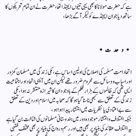
ہے کہ حضرت مولانا کا بھی یہی تینوں ایجنڈا تھا ،حضرت نے ان تمام تحریکوں کا
ساتھ دیا جو ان ایجنڈے کو لیکر آگے بڑھا،
*وحدت*
اتحاد امت مسلمہ کی اصلاح کی اولین اساس ہے، مکی زندگی میں مسلمان کمزور
اور اسباب و وسائل سے محروم ضرور تھے لیکن ان میں آپسی اتحاد اور اجتماعیت
ایسی تھی کہ ظالموں کے ہزار ظلم کے باوجود ان کا شیرازہ منتشر نہ ہوا ، مکی
زندگی کے تعلق سے کبھی نا سنا گیا ہوگا کہ صحابہ میں اسلام اور دین کے تعلق
سے بے اعتمادی یا نظریات میں انتشار پیدا ہوا ہو ،
جبکہ اختلاف و انتشار موجودہ دور میں ہندوستانی مسلمانوں کی شناخت بن گیا ہے
یہ اختلاف عقائد کی بنیاد پر بھی ہیں اور رسم و رواج کی بنیاد پر بھی مختلف فقہی