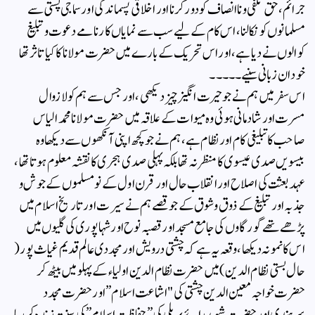
جرائم ،حق تلفی و ناانصاف کو دور کرنا اور اخلاقی پسماندگی اور سماجی پستی سے
مسلمانوں کو نکالنا، اس کام کے لیے سب سے نمایاں کارنامے دعوت وتبلیغ
کوالوں نے دیا ہے ،اور اس تحریک کے بارے میں حضرت مولانا کا کیا تاثر تھا
خود ان زبانی سنیے۔۔۔۔۔
اس سفر میں ہم نے جو حیرت انگیز چیز دیکھی ،اور جس سے ہم کو لازوال
مسرت اور شادمانی ہوئی وہ میوات کے علاقہ میں حضرت مولانا محمد الیاس
صاحب کا تبلیغی کام اور نظام ہے، ہم نے جو کچھ اپنی آنکھوں سے دیکھا وہ
بیسویں صدی عیسوی کا منظر نہ تھا بلکہ پہلی صدی ہجری کا نقشہ معلوم ہوتا تھا،
عہد بعثت کی اصلاح اور انقلاب حال اور قرن اول کے نو مسلموں کے جوش و
جذبہ اور تبلیغ کے ذوق وشوق کے جو قصے ہم نے سیرت اور تاریخ اسلام میں
پڑھے تھے گورگاوں کی جامع مسجد اور قصبہ نوح اور شہاپوری کی گلیوں میں
اس کا نمونہ دیکھا ، وقعہ یہ ہے کہ چشتی درویش اور مجددی عالم قدیم غیاث پور (
حال بستی نظام الدین) میں حضرت نظام الدین اولیاء کے پہلو میں بیٹھ کر
حضرت خواجہ معین الدین چشتی کی "اشاعت اسلام” اور حضرت مجدد