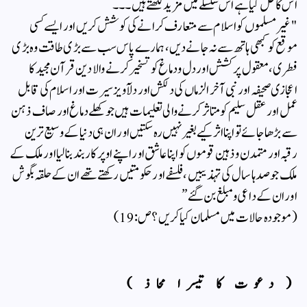
اس کا حل کیا ہے اس سلسلے میں مزید لکھتے ہیں۔۔۔
"غیر مسلموں کو اسلام سے متعارف کرانے کی کوشش کریں اور ایسے کسی
موقع کو کبھی ہاتھ سے نہ جانے دیں، ہمارے پاس سب سے بڑی طاقت وہ بڑی
فطری،معقول پرکشش اور دل و دماغ کو تسخیر کرنے والا دین قرآن مجید کا
اعجازی صحیفہ اور نبی آخر الزماں کی دلکش اور دلآویز سیرت اور اسلام کی قابل
عمل اور عقل سلیم کو متاثر کرنے والی تعلیمات ہیں جو کھلے دماغ اور صاف ذہن
سے بڑھا جائے تو اپنا اثر کیے بغیر نہیں رہ سکتیں اور ان ہی دنیا کے وسیع ترین
رقبہ اور متمدن و ذہین قوموں کو اپنا عاشق اور اپنے اوپر کار بند بنالیا اور ملک کے
ملک جو صدہا سال کی تہذیبیں ،فلسفے اور حکومتیں رکھتے تھے ان کے حلقہ بگوش
اور ان کے داعی و مبلغ بن گئے”
( موجودہ حالات میں مسلمان کیا کریں؟ ص: 19)
( دعوت کا تیسرا محاذ )