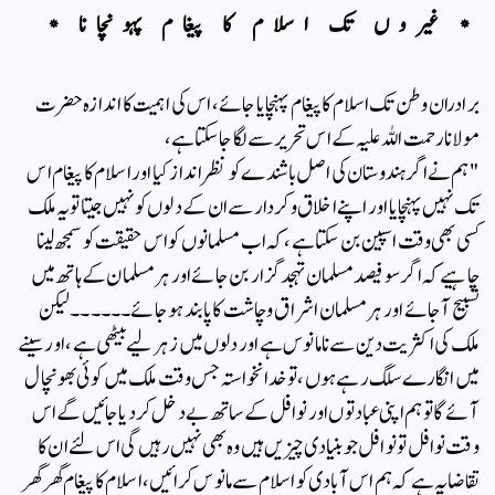
* غیروں تک اسلام کا پیغام پہونچانا *
برادران وطن تک اسلام کا پیغام پہنچایا جائے ، اس کی اہمیت کا اندازہ حضرت
مولانا رحمت اللہ علیہ کے اس تحریر سے لگا جاسکتا ہے،
"ہم نے اگر ہندوستان کی اصل باشندے کو نظر انداز کیا اور اسلام کا پیغام اس
تک نہیں پہنچایا اور اپنے اخلاق و کردار سے ان کے دلوں کو نہیں جیتا تو یہ ملک
کسی بھی وقت اسپین بن سکتا ہے،کہ اب مسلمانوں کو اس حقیقت کو سمجھ لینا
چاہیے کہ اگر سو فیصد مسلمان تہجد گزار بن جائے اور ہر مسلمان کے ہاتھ میں
تسبیح آجائے اور ہر مسلمان اشراق و چاشت کا پابند ہو جائے۔۔۔۔۔۔لیکن
ملک کی اکثریت دین سے نامانوس ہے اور دلوں میں زہر لیے بیٹھی ہے، اور سینے
میں انگارے سلگ رہے ہوں ،تو خدانخواستہ جس وقت ملک میں کوئی بھونچال
آئے گا تو ہم اپنی عبادتوں اور نوافل کے ساتھ بے دخل کر دیا جائیں گے اس
وقت نوافل تو نوافل جو بنیادی چیزیں ہیں وہ بھی نہیں رہیں گی اس لئے ان کا
تقاضا یہ ہے کہ ہم اس آبادی کو اسلام سے مانوس کرائیں ، اسلام کا پیغام گھر گھر