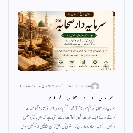
hira-online.com
اگست 7, 2026
0 Comments
سرمایہ دار صحابہ کرام
سرمایہ دار صحابۂ کرامؓ مولانا مفتی محمد اعظم ندوی اسلامی تاریخ کا مطالعہ
کرتے ہوئے ایک حیرت انگیز حقیقت سامنے آتی ہے کہ جن پاکیزہ نفَس
لوگوں نے زہد وعبادت اور ایثار وتقویٰ کی اعلیٰ ترین مثالیں قائم کیں، وہی