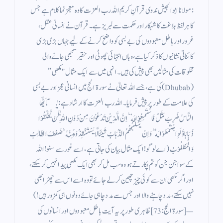
: مولانا ابو الجیش ندوی قرآنِ کریم اللہ رب العزت کا وہ معجز نما کلام ہے جس
کا ہر لفظ بلاغت کا شہکار اور حکمت سے لبریز ہے۔ قرآن نے انسانی عقل،
غرور اور باطل معبودوں کی بے بسی کو واضح کرنے کے لیے جہاں بڑی بڑی
کائناتی نشانیوں کا ذکر کیا ہے، وہاں انتہائی چھوٹی اور حقیر سمجھی جانے والی
مخلوقات کی مثالیں بھی پیش کی ہیں۔ انہی میں سے ایک مثال "مکھی”
(Dhubab) کی ہے، جسے اللہ تعالیٰ نے سورۃ الحج میں انسانی عجز اور بے بسی
کی علامت کے طور پر پیش فرمایا۔ اللہ رب العزت کا ارشاد ہے: يٰۤاَيُّهَا
النَّاسُ ضُرِبَ مَثَلٌ فَاسْتَمِعُوْا لَهٗ ؕ اِنَّ الَّذِيْنَ تَدْعُوْنَ مِنْ دُوْنِ اللّٰهِ لَنْ يَّخْلُقُوْا
ذُبَابًا وَّ لَوِ اجْتَمَعُوْا لَهٗ ؕ وَ اِنْ يَّسْلُبْهُمُ الذُّبَابُ شَيئًا لَّا يَسْتَنْقِذُوْهُ مِنْهُ ؕ ضَعُفَ الطَّالِبُ
وَ الْمَطْلُوْبُ (اے لوگو! ایک مثال بیان کی جاتی ہے، اسے غور سے سنو! اللہ
کے سوا جن جن کو تم پکارتے ہو وہ سب مل کر بھی ایک مکھی پیدا نہیں کر سکتے،
اور اگر مکھی ان سے کوئی چیز چھین کر لے جائے تو وہ اسے اس سے چھڑا بھی
نہیں سکتے، مدد چاہنے والا اور جس سے مدد چاہی جائے دونوں ہی کمزور ہیں!)
— [سورۃ الحج: 73] ظاہری طور پر یہ آیت باطل معبودوں اور انسانوں کی