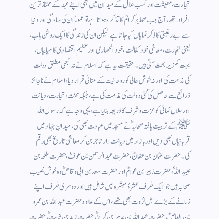
تجارت، معیشت اور کسب حلال کے میدان میں بھی اپنے عہد کے ممتاز ترین
افراد تھے، آج جب صحابۂ کرامؓ کا تذکرہ ہوتا ہے تو عموماً ان کی سادگی اور دنیا
سے بے رغبتی کا ذکر نمایاں کیا جاتا ہے، لیکن ان کی زندگی کا ایک روشن باب،
یعنی تجارت، معاشی خود کفالت، خود انحصاری اور عظیم اقتصادی کامیابیاں،
بہت کم زیر بحث آتی ہیں۔ حقیقت یہ ہے کہ اسلام نے نہ کبھی مطلق دولت
کی مذمت کی اور نہ خوش حالی کو روحانیت کے منافی قرار دیا، اسلام نے ناجائز
ذرائع سے حاصل کی گئی دولت کی مذمت کی ہے، جبکہ محنت، تجارت، دیانت
اور حلال کمائی کو عزت وشرف کا ذریعہ بنایا ہے، یہی وجہ ہے کہ رسول اللہ
ﷺ کے تربیت یافتہ صحابہؓ نے مسجد میں عبادت بھی کی، میدانِ جہاد میں
قربانیاں بھی دیں اور بازار میں دیانت دار تاجر بن کر معاشی تاریخ بھی رقم
کی۔ حضرت عثمان بن عفانؓ، حضرت عبدالرحمن بن عوفؓ، حضرت طلحہ بن
عبیداللہؓ، حضرت زبیر بن عوامؓ اور حضرت سعد بن ابی وقاصؓ وہ خوش نصیب
صحابہ ہیں جو ایک طرف عشرۂ مبشرہ میں شامل ہیں اور دوسری طرف اپنے
زمانے کے بڑے اہلِ ثروت بھی تھے، اس کے علاوہ حضرت عبداللہ بن عمرو
بن العاصؓ، حضرت عبداللہ بن عامر بن کریزؓ، حضرت زید بن ثابتؓ، حضرت