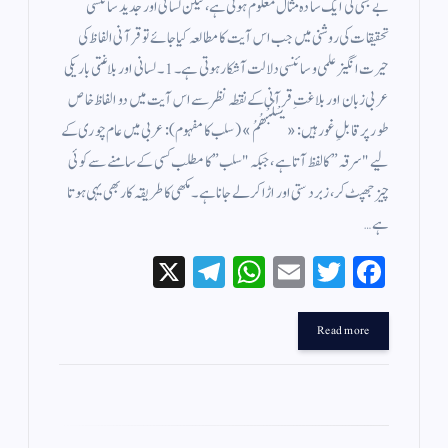
بے بسی کی ایک سادہ مثال معلوم ہوتی ہے، لیکن لسانی اور جدید سائنسی
تحقیقات کی روشنی میں جب اس آیت کا مطالعہ کیا جائے تو قرآنی الفاظ کی
حیرت انگیز علمی و سائنسی دلالت آشکار ہوتی ہے۔ 1۔ لسانی اور بلاغتی باریکی
عربی زبان اور بلاغتِ قرآنی کے نقطہ نظر سے اس آیت میں دو الفاظ خاص
طور پر قابلِ غور ہیں: «يَسْلُبْهُمُ» (سلب کا مفہوم): عربی میں عام چوری کے
لیے "سرقہ” کا لفظ آتا ہے، جبکہ "سلب” کا مطلب کسی کے سامنے سے کوئی
چیز جھپٹ کر، زبردستی اور اڑا کر لے جانا ہے۔ مکھی کا طریقہ کار بھی یہی ہوتا
ہے…
X
Te
W
E
T
Fa
le
ha
m
wi
ce
gr
ts
ail
tte
bo
Read more
a
A
r
ok
m
pp