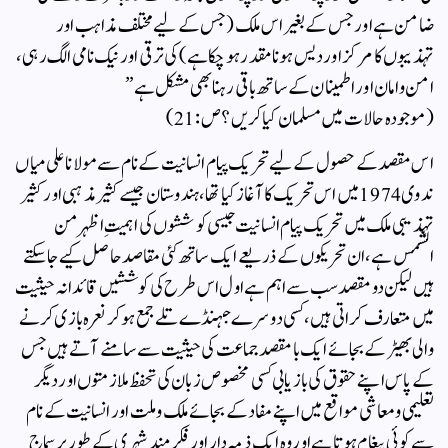
ضامن ہے اور جس کے بغیر اس ملک (جس کے لیے مختلف مذاہب اور
تہذیبوں کا مرکز اور دیس ہونا مقدر ہو چکا ہے )کی ترقی اور نیک نامی الگ رہی ،
امن و امان اور اطمینان کے ساتھ باقی رہنا بھی مشکل ہے”
( موجودہ حالات میں مسلمان کیا کریں ؟ ص: 21)
اس مقصد کے حصول کے لیے تحریک پیام انسانیت کے نام سے مولانا علی میاں
ندوی 1974 میں اس تحریک کا آغاز کیا تھا ،ہندوستان جیسے کثیر مذہبی اور کثیر
تہذیبی ملک میں تحریک پیام انسانیت جیسی کوششوں کی اہمیتِ اظہر من
الشمس ہے،ان تحریکوں کے ذریعے ایک ساتھ کئی مقاصد حاصل کیے جا سکتے
ہیں لیکن دو مقصد سب سے اہم ہے اول اس طرح کی کوششیں قائدانہ حیثیت
میں متعارف کراتی ہیں،کسی دوسرے جہنڈے تلے جمع ہو کر نعرہ بازی کرنے
والی بھیڑ کے بجائے ایک با مقصد جماعت کی حیثیت سے سامنے آتے ہیں جس
کے پاس اپنے حقوق کی بازیابی کسی مخصوص زبان کی تحفظ ملازمتوں اور دیگر
تعلیمی ومعاشی مواقع میں اپنے مفاد کے بجائے ملک و ملت اور انسانیت کے نام
سے کوئی پیغام ہوتا ہے اور وہ ایک ذمہ دار اور فکر مند شہری کے طور پر سماج