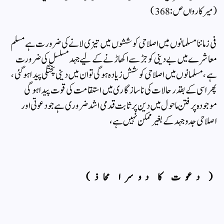
( میر کارواں ص:368)
فی زماننا مسلمانوں میں اصلاحی کوششوں میں تیزی لانے کی ضرورت ہے مسلم
معاشرے میں بے دینی کو جڑ سے اکھاڑنے کے لیے جہد مسلسل کی ضرورت
ہے ، مسلمانوں میں اصلاحی کوشش زیادہ ہوگی تو ان میں دینی پختگی پیدا ہوگئی ،
پھر اسی کے بقدر حالات کی ناسازگاری میں استقامت کی قوت پیدا ہو گی
موجودہ پرفتن ماحول میں دین پر ثابت قدمی اشد ضروری ہے جو دعوتی اور
اصلاحی جدو جہد کے بغیر ممکن نہیں ہے،
( دعوت کا دوسرا محاذ)