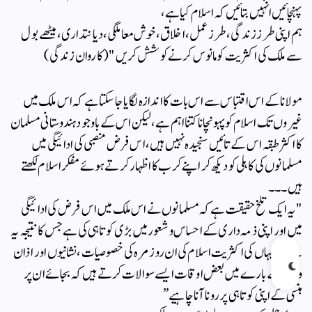
پہنچائیں انہیں بتائیں کہ اسلام کیا ہے،
ہم اپنی طرز زندگی ،طرز عمل ،اخلاق ،خوش معاملگی، دیانتداری، میٹھے بول
سے ملک کی اکثریت کو مانوس کرنے کوشش کریں "
( کاروان زندگی)
مولانا کے اس اقتباس سے اس بات کا اندازہ لگایا جا سکتا ہے کہ اس ملک میں
غیروں تک اسلام کو پہونچانا کتنا اہم ہے،لیکن اس کے باوجود ہندوستانی مسلمان
کا اکثر طبقہ اس کے تائیں سنجیدہ نہیں ہیں، اس فرض منصبی کی ادائیگی میں
مسلمانوں کی کاہلی کو دیکھ کر اپنے کرب کا اظہار کرتے ہوئے مفکر اسلام لکھتے
ہیں۔۔۔
"یہ ایک تلخ حقیقت ہے کہ مسلمانوں نے اس ملک میں اس فرض کی ادائیگی
میں اور اپنی ذمہ داری کے احساس و شعور میں بڑی کوتاہی کی ہے جس کا نتیجہ یہ
ہے کہ یہاں کی اکثریت اسلام کی ان روزمرہ کی خصوصیات، نشانیوں اور اذان
ونماز کے بارے میں بعض اوقات ایسے سوالات کرتے ہیں کہ بجائے ان پر
ہنسی کے اپنی کوتاہی پر رونا آنا چاہیے”