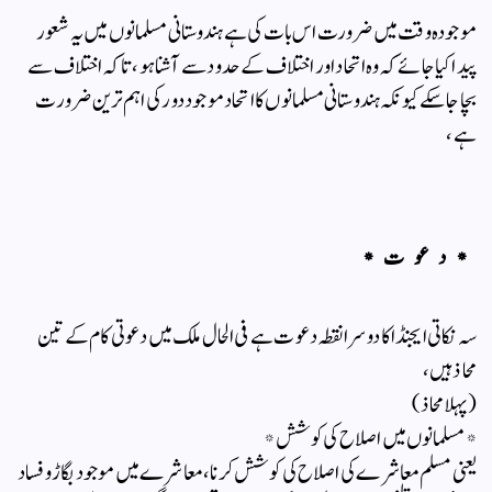
موجودہ وقت میں ضرورت اس بات کی ہے ہندوستانی مسلمانوں میں یہ شعور
پیدا کیا جائے کہ وہ اتحاد اور اختلاف کے حدود سے آشنا ہو ،تا کہ اختلاف سے
بچا جاسکے کیونکہ ہندوستانی مسلمانوں کا اتحاد موجود دور کی اہم ترین ضرورت
ہے ،
*دعوت*
سہ نکاتی ایجنڈا کا دوسرا نقطہ دعوت ہے فی الحال ملک میں دعوتی کام کے تین
محاذ ہیں،
(پہلا محاذ)
*مسلمانوں میں اصلاح کی کوشش*
یعنی مسلم معاشرے کی اصلاح کی کوشش کرنا، معاشرے میں موجود بگاڑ و فساد