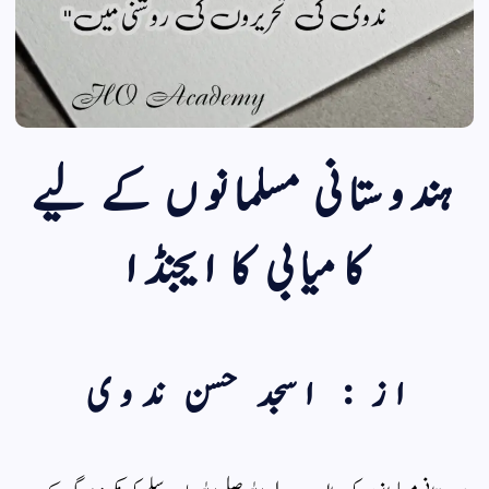
ہندوستانی
مسلمانوں کے لیے
کامیابی کا ایجنڈا
از : اسجد حسن ندوی