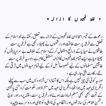
• غلط فہمیوں کا ازالہ*
دعوت کے تیسرا محاذ ان غلط فہمیوں کے ازالہ سے تعلق رکھتا ہے جو اسلام کے
تعلق سے فرقہ پرست طاقت اور دشمنوں نے پھیلا رکھی ہے فرقہ پرست
طاقتوں نے میڈیا کے ذرائع استعمال کرکے اسلام کے خلاف بے سروپا باتوں کو
پھیلادیا ہے ایسے تمام غلط فہمیوں کا ازالہ مستقل کام ہے ،اور یہ فرقہ پرست
طاقتیں مسلمانوں کے لیے خصوصاً نسل نو کے لیے تمام میدانوں میں ترقی کے
لئے رکاوٹ بنتی جا رہی ہے ،
اور یہ کوئی نئی چیز نہیں ہے بلکہ اس کا آغاز اس آزاد دیس میں سب سے پہلے
انگریزی عہد میں ہوا تھا ،انگریزی عہد میں "لڑاؤ اور حکومت کرو” کی پالیسی
کے تحت کبھی کبھی مسلم فسادات ہوئے اور فرقہ پرست ،فتنہ پرور اور سماج
دشمن عناصر کی سازشوں اور انتظامیہ کی نااہلی و کوتاہی اور دوسرے پیچیدہ