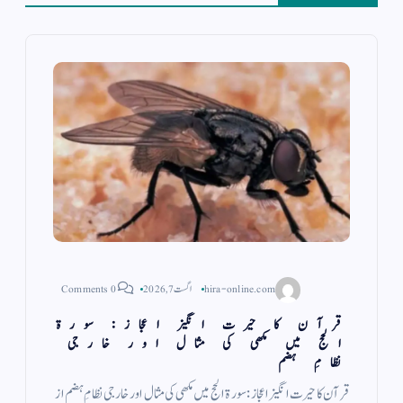
hira-online.com
اگست 7, 2026
0 Comments
قرآن کا حیرت انگیز اعجاز: سورۃ
الحج میں مکھی کی مثال اور خارجی
نظامِ ہضم
قرآن کا حیرت انگیز اعجاز: سورۃ الحج میں مکھی کی مثال اور خارجی نظامِ ہضم از