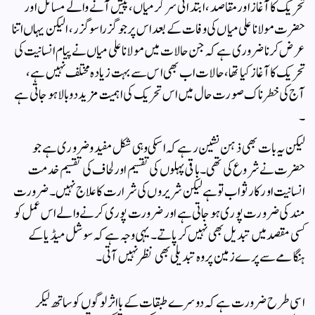
تحریک کا آغاز اور مقاصد ، ابتدائی سرگرمیاں، پیش آنے والے مسائل اور
حضرت مولانا علی میاں کی وفات کے بعد اس پر جو گزرا سو گزر،ا لیکن یہاں اتنا
عرض کرنا ضروری ہے کہ جن حالات میں مولانا علی میاں نے پیام انسانیت کی
تحریک کا آغاز کیا تھا، حالات اب بھی اس سے بہت زیادہ مختلف نہیں ہے ،
آج کی خطرناک صورت حال میں اس تحریک کی اہمیت مزید دوبالا ہو جاتی ہے
۔
لیکن یہ بات بھی ذہن نشین رہے کہ اسکی وہی شکل مفید و ضروری ہے جو
حضرت نے شروع کی تھی۔ باقی پہلوں کی تقسیم اور لحاف کی تقسیم خدمت
انسانیت اور کار ثواب تو ہے لیکن شریروں کی شرارت کا علاج نہیں ۔ ضرورت
مند کی ضرورت پوری ہو جاتی ہے اور ضرورت پوری کرنے والے اس عمل کو
کسی مقصد میں تبدیل بھی نہیں کر پاتے ۔ یہی وجہ ہے کہ سوشل میڈیا کے
ہنگامے سے پرے زمین پر وہ تبدیلی بھی نظر نہیں آتی۔
اسی طرح ضرورت ہے کہ دوسرے طبقات کے با اثر لوگوں کو ساتھ لیکر