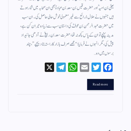
یعلیٰ بن امیہؓ اور حضرت قیس بن سعد بن عبادہؓ بھی ان صحابہ میں شمار ہوتے
ہیں جنہوں نے حلال ذرائع سے غیر معمولی خوش حالی حاصل کی۔ ان سب
میں حضرت عبدالرحمن بن عوفؓ کی داستان سب سے زیادہ حیران کن ہے،
مدینہ پہنچے تو ان کے پاس کچھ نہ تھا، حضرت سعد بن ربیعؓ نے آدھی جائیداد
پیش کی، مگر انہوں نے فرمایا: "مجھے صرف بازار کا راستہ بتا دیجیے”، چند
برسوں میں وہ…
X
Te
W
E
T
Fa
le
ha
m
wi
ce
gr
ts
ail
tte
bo
Read more
a
A
r
ok
m
pp