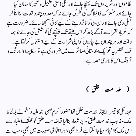
ظالموں اور شریروں تک پہنچا جائے اور انکی ذہنی تشکیل و تعمیر کا سامان کیا
جائے اور مشترک ڈائیلاگ کی فکر کی جائے نہ کہ معدود چند واقعات سنا سنا کر
تسلی دی جائے اور ان ہی کو تاثر دینے کے لیے کافی سمجھا جائے۔ ضرورت ہے
کہ غربا و فقرا سے آگے بڑھ کر اس طبقے تک پہنچنے کی کوشش کی جائے جو ہمہ
وقت اور ہر چند ان بے چاروں کو اپنی شرارت کے لیے استعمال کر لیتا ہے۔
قصہ مختصر یہ تحریک ہندستانی معاشرے میں ضروری ہے تو اسکا پہلا والا رنگ و
آہنگ اس کا لازمی حصہ ہے ۔
( خدمت خلق)
عہد مکی کا تیسرا ایجنڈا خدمت خلق تھا حضور اکرم صلی اللہ علیہ وسلم نے بلالحاظ
ملک و مذہب خدمت خلق کو اپنا شعار بنا لیا تھا خدمت خلق کو مختلف اعتبار سے
اس ملک کا انجام دیا جاسکتا ہے فردا بھی، اور اجتماعی صورت میں بھی ، سب سے