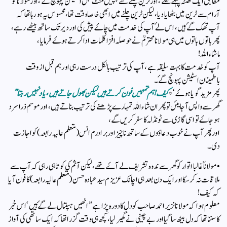
مطابق ایک گھنٹہ پہلے نکلے ، اور ٹرین چلنے سے پچیس منٹ قبل اسٹیشن پہونچ گۓ ،اور مولاناؒ کو
آرام سے ٹرین میں بٹھایا دیا ، لیکن ٹرین چلنے میں ابھی خاصا وقت تھا، محسوس یہ ہورہا تھا کہ
آپ تھک گۓ ہیں ، اس لۓ آپ کی خدمت میں چاۓ پیش کی اور دیر تک ساتھ بیٹھے رہے ،
پھر باتوں باتوں میں ہی مولانا محترمؒ نے حوصلہ افزا کلمات ادا کرتے ہوۓ فرمایا ،
ماشاءاللہ!
آپ کو خدمت کا بہت سلیقہ ہے ، آپ کی ترتیب بالکل درست رہی اور ہم قبل از وقت
باطمینان اسٹیشن پہونچ گۓ ۔
پھر مزید گویا ہوۓ ‘ *
کیف! ہم تمہیں فون کرتے ہیں لیکن بھول جاتے ہیں ، یاد نہیں رہتا”
گھر سے واپس آجایئں تو پھر ان شاءاللہ تمہارے پڑھنے کی ترتیب بناتے ہیں ، اور موسم ذرا سرد
ہوجاۓ تو اسی گاڑی سے ٹونڈلہ کا سفر کریں گے ،
اور پھر آپ نے خوب دعاؤوں کے ساتھ ناچیز اور برادرم انس (متعلم عالیہ رابعہ )کو اجازت
دی ۔
• مولانا ؒ غالبا اتوار کو گھر سے ندوہ تشریف لے آۓ تھے‌ ،لیکن آثم کی کوتاہی رہی کہ آپ سے
ملاقات نہ کرسکا اور ایک دن بعد ہی اچانک عزیزم سید عبادہ حسن (متعلم عالیہ رابعہ ) کا فون آیا
کہ کیف!
معلوم ہوا کہ مولانا نزیر احمد صاحب کو دل کا دورہ پڑا ہے” انھیں ہسپتال لے گۓ ہیں ‘ اس خبر
کا سننا تھا کہ دل بیٹھ سا گیا اور بے چینی نے گھیر لیا ، کچھ ہی وقت گزرا تھا کہ ایک ساتھی کی آواز