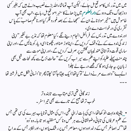
میں میں تدریس کا موقع مل جاۓ ، لیکن آپ تو ماشاءاللہ بڑے نصیب والے ہیں کہ بغیر کسی
دوڑ بھاگ و تگ و دو کے
دار العلوم
میں پڑھانے کا سنہرا موقع مل رہا ہے ، تب بھی آپ
خاموش ہیں ” خیر مولانا نے ان کے سمجھانے کے بعد غور و فکر کیا اور ناظم صاحب ؒ کے پاس
تقرری کی درخواست دے دی ،
اور ندوے میں تدریس کے فرائض انجام دینے لگے ، کیا معلوم تھا کہ نذیر بے نظیر ” اپنی
زندگی ندوے کے لۓ وقف کردیں گے ، اپنا اوڑھنا اور بچھونا اسی دیار کو بنا لیں گے ، اور اپنی
ساری قوت و توانائ عندلیبان گلشن پر صرف کردیں گے، اور اپنی موت سے
چند منٹ پہلے طلباء کو اپنے علم سے سیراب کریں گے ” حالت نزع سے کچھ لمحات قبل بھی
زبان پر یہ جاری ہو گا کہ مجھے درجے لے چلو!
اۓ ہـۓ ” واہ رے مرنے والے’ تو کیا تھا! ایک‌ جیتا جاگتا ‘چلتا پھرتا’ انسانی شکل میں فرشتہ تھا
۔۔۔
زندگانی تھی تری مہتاب سے تابندہ تر
خوب تر تھا صبح کے تارے سے بھی تیراسفر ۔
•
_
یقینا وہ بہت انوکھا تھا ، اسی کی بات نرالی تھی ، اس کی مثال تو نایاب ہیرے کی سی تھی جس
کے علم و عرفاں کی تابانی و ضوفشانی سے ہر کسں و ناکس مستفید ہوتا رہا ۔ وہ’ وہ’
تھا ” کہ اصاغر جس کے دلدادہ ہوں ، معاصر جس پر رشک پا ہوں ، اور اکابر جس کے مداح