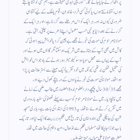
پر اٹھا کر لے جایا جائے گا۔” اور یہی ابدی حقیقت ہے، ہم کسی کو کتنا چاہتے
ہوں، کتنا مانتے ہوں، یا کوئی کسی فرد، خاندان، قوم یا ملک کے لیے کتنا ہی
ضروری کیوں نہ ہو۔ ہر ایک کو اس مرحلے سے گزرنا ہے، اور ہر ایک کے
گزرنے کے بعد دنیا یونہی حسب معمول اپنے ڈھرے پر چلتی رہتی ہے۔
مولانا مرحوم کی موت کی خبر نے مجھے بے چین کر دیا خواہش پیدا ہوئی کہ
کاش میں بھی آپ کے جنازے میں شریک ہو سکتا مگر گاؤں میں ہونے اور
آپ کے یہاں سے محض سو یا دو سو کیلو میٹر دور ہونے کے باوجو اس خواہش
کی تکمیل ممکن نہ تھی کیونکہ میں خود تقریباً ایک مہینے سے بستر علالت پر پڑا
ہوا تھا۔ مولانا کی موت کی خبر نے یادوں کے دریچے کھول دیے اور
مجھے 30/35 سال پیچھے دار العلوم ندوۃ العلماء میں طالب علمی کے زمانے
میں پہنچا دیا۔ میں نے مولانا مرحوم کو سب سے پہلے لکھنؤ کی سفید بارہ دری
میں تقریر کرتے ہوئے سنا تھا۔ یہ 1993 کی ابتدا کی بات ہے، بابری مسجد
شہید کی جا چکی تھی, ہندوستان کی تاریخ میں ظلم و بربریت کا ایک نیا اور تاریک
باب جوڑا جا چکا تھا، مسلماں ظلم سے نڈھال، امید و بیم کی حالت میں تھا۔
حضرت مولانا علی میاں رحمۃ اللہ علیہ…