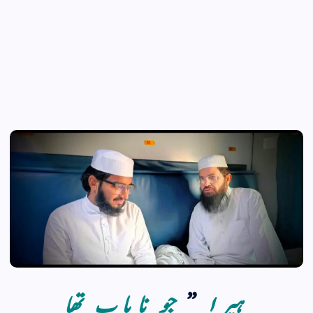
ہیرا
”
جو نایاب تھا