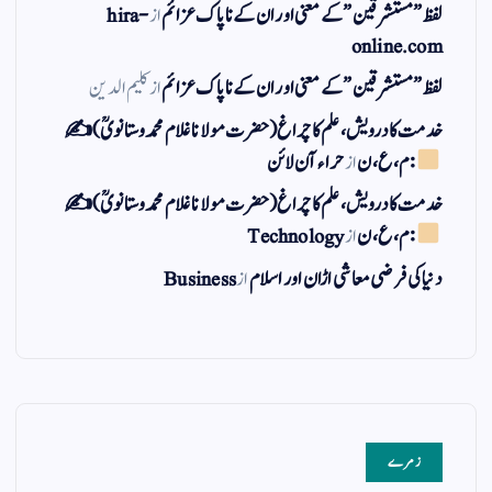
لفظ ” مستشرقین ” کے معنی اور ان کے نا پاک عزائم
از
hira-
online.com
لفظ ” مستشرقین ” کے معنی اور ان کے نا پاک عزائم
از
کلیم الدین
خدمت کا درویش، علم کا چراغ(حضرت مولانا غلام محمد وستانویؒ)✍
: م ، ع ، ن
از
حراء آن لائن
خدمت کا درویش، علم کا چراغ(حضرت مولانا غلام محمد وستانویؒ)✍
: م ، ع ، ن
از
Technology
دنیا کی فرضی معاشی اڑان اور اسلام
از
Business
زمرے