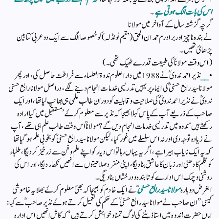
اس کی بات الگ ہوتی ہے
۔
گرچہ گزشتہ سال کے‌ آواخر میں مولانا
نے بندہ ناچیز اور برادرم حمدان‌ الحق ( مقیم ٹونڈلہ ) کو خصوصا الگ سے ایک دو عربی کتابین
پڑھائ تھیں ۔
(اس وقت مولاناؒ کی طبیعت قدرے ٹھیک تھی ۔ )
•
__
نذیر احمد ندوی ؒ نے 1988 میں دارالعلوم ندوۃ العلماء سے فراغت حاصل کی ، اور پھر
مولانا سید رابع حسنی ؒ کی ایماء پر یہیں تدریسی خدمات انجام دینے لگے ، دراصل مولانا رابع حسنی
ندویؒ نے نذیر احمد ندویؒ ؒکی صلاحیت و قابلیت کو دوران طالب علمی ہی بھانپ لیا تھا ، اور ایک
صاحب کے ذریعے آپ کے پاس کہلا بھیجا کہ نذیر سے معلوم کرۓ’ مستقبل میں کیا ارادہ
رکھتے ہیں ‘ ندوہ میں تدریسی خدمات انجام دیں گے ؟ مولاناؒ اس وقت طالب علم ہی تھے ، آپ
نے زیادہ توجہ دی اور نہ اس سلسلے میں غور کیا ، لیکن مولانا سید رابع حسنی ؒ کو بخوبی علم ہوگیا تھا
کہ یہ ایک نایاب ہیرا ہے ، اگر یہ یہاں رہا تو اس‌ دیار کو اپنے علم و فن سے زر خیز کر دیگا ، طلباء
کو قلم کا دھنی اور زبان کا عاشق بنا دیگا ، اپنی منفرد صلاحیتوں سے انھیں نکھار دیگا ، اور اس کی
روشنی و چمک اس ادارے کو تابندہ و درخشاں بنا دیگی ۔
الغرض دوبارہ
مولانا سید رابع حسنی
ؒ نے ایک خادم کو بھیجا کہ بھئ معلوم کرۓ بھلا یہ خاموشی
کیسی ” ان‌ صاحب نے مولانا سید رابع حسنیؒ کے حکم کی تعمیل کرتے ہوۓ نذیرصاحبؒ سے کہا :
اماں حضرت! ندوہ میں استاذ بننے کی لوگ تمنا و خواہش کرتے ہیں ‘ کہ کاش انھیں اس ادارہ