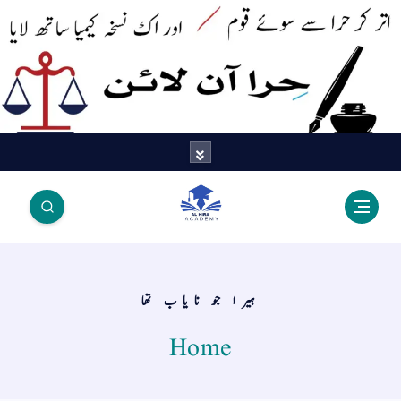
اتر کر حرا سے سوئے قوم آیا - اور
اک نسخہ کیمیا ساتھ لایا
ہیرا جو نایاب تھا
Home