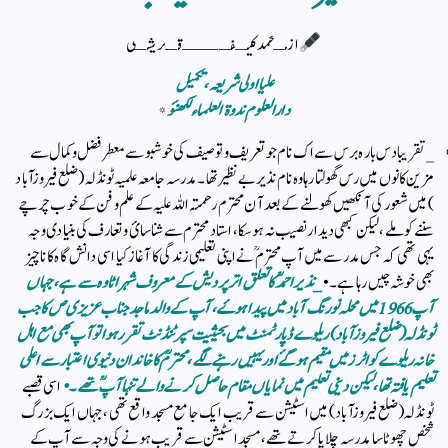
از مـحمد کیـفــــ قـریشـی
علیا اولی شریعہ ، تکمیل
دارالعلوم ندوۃ العلماء لکھنؤ
*
_ تقریبا دس بارہ برس سے اک نام جو تعریف و توصیف کی خوشبو سے معطر فضل و کمال سے
مزین کانوں میں رس گھولتا رہا وہ نام نذیر بے نظیر تھا ۔ مدرسہ جامعہ علمیہ ٹونڈلہ (ضلع فیروزآباد
) میں شعور کی آنکھیں کھولنے کے بعد آن محترم رحمتہ اللہ علیہ کے علم و فن کے خوب چرچے
سننے کو ملے ، لیکن کبھی دیدار نصیب نہ ہوسکا، استاد محترم سے شناسائ و تعارف کی‌ بنیادی وجہ
یہی تھی کہ جس مدرسے میں آپ محترم ؒنے اپنی تعلیمی زندگی کا آغاز کیا اسی دانش گاہ کا ناچیز
بھی خوشہ چیں رہا ہے ۔ •
_ نذیر احمد ؒ کا‌‌ تعلق اتر پردیش کے معروف شہر اٹاوہ سے ہے ، جہاں
آپ 1966 میں محلہ نورنگ آباد میں پیدا ہوۓ ، آپ کے والد ماجد جناب عزیزی ص کا جب
ٹونڈلہ (ضلع فیروزآباد‌ ) ریلوے ڈپارٹمنٹ میں بحیثیت سپرٹنڈنٹ تقرر ہوا تو آپ بھی مع اہل
خانہ ریلوے کواٹرز میں مقیم ہوگۓ اور یہیں رہنے لگے ، محترمؒ کا خاندان دنیوی اعتبار سے اعلی
تعلیم یافتہ تھا‌ ، لیکن دینی تعلیم میں نمایاں مقام حاصل کرنے والے تنہا آپ ؒ تھے ۔ •
اسی قصبے
ٹونڈلہ( ضلع فیروزآباد )میں اسٹیشن سے قریب ایک جامع مسجد واقع تھی، جہاں ایک بزرگ
شخص چھوٹا سا مدرسہ چلایا کرتے تھے ، مسجد اسٹیشن سے قریب ہونے کی وجہ سے آپ کے