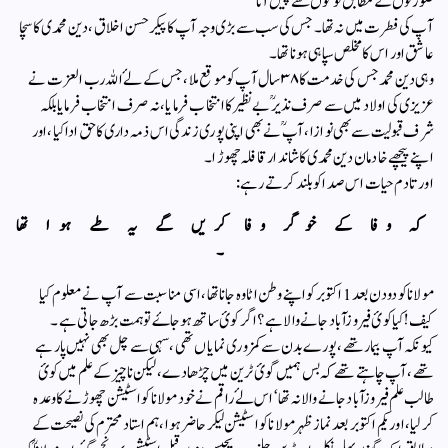
صورتوں کے مطابق لوگوں سے پیش آنا
آپ کی فطرت میں نہ تھا ۔ جس کی سب سے بڑی وجہ آپ کا پیکر حسن اخلاق ، دین محمدی کا سچا
عاشق اور اس کا مخلص سپاہی ہونا تھا ۔
وہی دین محمد جس کی خدمت کا ۳۸ سال آپ کو موقع ملا ، جس کے لۓ اللہ رب العزت نے
عزیزی کی اولاد میں سے‌ صرف نذیرؒ بے نظیر کا انتخاب فرمایا ، نہ صرف انتخاب فرمایا بلکہ
شرف قبولیت سے بھی نوازا ، آپ ؒ نے بھی اپنی پوری زندگی اس ذمہ داری کا حق ادا کیا ،اور
اپنے پیچھے خادمان دین محمدی کا شاندار قافلہ چھوڑ ا ۔
اور تادم حیات اس صدا کو بلند کرتے رہے :
کہ وفا کے خوگر وفا کریں گے یہ طے ہوا تھا
۔
مولانا کو دو دن بعد 1 اکتوبر کو اپنے وطن اٹاوہ جانا تھا ، اسی مناسبت سے آپ نے معلوم کیا
کیف! کیا کوئ فیروزآباد جانے والا ہے ؟ اگر کوئ ساتھ ہوجاۓ تو ہمت بڑھ جاتی ہے ۔
کیونکہ آپ بیمار تھے ، پورے بدن سے کمزوری نمایاں تھی ، سہی سے چل بھی نہیں پارہے
تھے ، آپ چاہتے تھے کہ بس ہمیں گوئ ٹرین میں چڑھادے ، لیکن ناچیز کے علم میں کوئ
طالب علم فیروزآباد جانے والا نہ تھا ‘ اس لۓ راقم نے خود مولانا کو اسٹیشن چھوڑنے کا وعدہ
کرلیا ، اور یکم اکتوبر بعد نماز ظہر مولانا کو اسٹیشن لیکر حاضر ہوا ، ہم استاد محترم‌ کی نصیحت کے