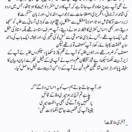
نے بھی آپ سے پڑھا وہ خوب جانتا ہے کہ آپ کا درس منفرد نوعیت کا ہوتا تھا ، جس میں اردو
کی شاندار ترجمانی ، انگریزی اصطلاحات سے لاجواب استدلال ، اور زبان سنسکرت کا
زبردست تڑکا شامل ہوتا ، مولانا ؒ مشکل سے مشکل پر پیچ عبارت کو بڑی آسانی سے طلبہ کو سمجھا
دیتے ، اور کبھی احساس کمتری کا شکار نہ ہو نے دیتے ، آپ صرف استاد نہ تھے بلکہ استاذ کی شکل
میں ایک باپ تھے ، جس نے بڑی خاموشی سے نسل‌ نو کی تعمیر کی ، اور ہمیشہ ایک باب کی مانند
سایہ شفقت پھیلائے رکھا ، آپ ؒمصنف تو نہ تھے لیکن
مصنف گر ضرور تھے ، درجنوں طلبہ کو آپ نے قلم پکڑنا سکھایا ، سینکڑوں طلبہ نے آپ کے
زیر تربیت لکھنا سیکھا، بے شمار تشنگان علم و ادب نے آپ ہی کے فیض نظر سے زبان و بیان کا
سلیقہ پایا اور ہزاروں شائقینِ علم و فن نےآپ کے دامن تربیت سے فیض حاصل کیا ۔
اور آپ جاتے جاتے ہم سب کو یہ احساس دلا گۓ ‘ کہ
چاہے تم آج نہ ہو میری وفا کے قائل
پرتمہیں یاد آۓ گی کبھی یہ الفت میری
یقینا آپ کی شخصیت جامع الکمالات تھی ‘
_
آخری ملاقات!