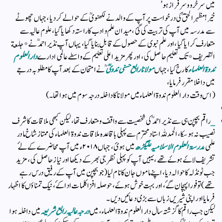
میں سرخرو و سرفراز ہو’
خیر! مظہر الحق ؒکی درخواست پر آپ کے والد نے لکھنویؒ کے حوالے کردیا ‌، جہاں چھوٹے
سے مدرسہ میں آپ کی تربیت کی گئ ، میدان علم و ادب کا راستہ دکھایا گیا ، علوم عالیہ سے
متعارف کرایا گیا ، اور علم نبوی کے حصول کے قابل بنایا گیا ، یہاں آپ نذیر احمد ؒ نے *جامعة
التصریف* تک تعلیم حاصل کی ، اور پھر مزید اعلی تعلیم کے واسطے عالمی ادارے
دار العلوم
ندوۃ العلماء
کا ‌رخ کیا ، جہاں
مولانا رابع حسنی ندویؒ
ؒ نے امتحان کے بعد آپ کا مطلوبہ درجے
میں داخلا مقرر فرمایا ،
(اس وقت دار العلوم ندوۃ العلماء میں مولانا کا داخلہ درجہ سوم‌‌ میں ہوا تھا ۔)
_
راقم بچپن ہی سے نذیر احمد ؒ کی شخصیت سے واقف و متعارف تھا ، لیکن کبھی ملاقات کا شرف
نصیب نہ ہو سکا ، الحمدللہ استاد محترم سے پہلی باقاعدہ ملاقات ندوۃ العلماء کی ممتاز شاخ مادر
علمی
مدرسۃ العلوم الاسلامیہ علیگڑھ
میں ہوئ ، جہاں ۲۰۱۸ء میں آپ محاضرے کے لۓ
تشریف لاۓ ہوۓ تھے ، یہیں آپ کو پہلی نظر جی بھر کے دیکھا اور نیاز حاصل کی ، مزید
جب ٹونڈلہ کا حوالہ دیا، اپنے ماموں جان کا نام لیا (جو بچپن میں آپ کے رفیق درس رہے
تھے) تو فورا پہچان گۓ ، اور بہت خوش ہوۓ ، حوصلہ افزا کلمات ادا کۓ ، نیک تمناؤں کا اظہار
فرمایا اور اپنی شیریں زباں سے بڑی دعائیں دیں ۔
لیکن جب راقم کا گزشتہ سال دار العلوم ندوۃ العلماء ، میں
درجہ عالیہ رابع شریعہ
میں داخلہ ہوا