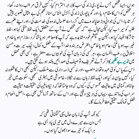
ہوں ، ایسا شخص جس نے پوری زندگی سب کا برابر احترام کیا، کہیں فرق مراتب روا نہ رکھا ،
ہر شخص کو اس کا مقام دیا ، اور گویا پوری زندگی أنزل الناس منازلھم کی بے مثال تصویر پیش
کرتا رہا ، اس کی جوانی و بڑھاپا ندوے میں گزرا ، ٣٧ سال ندوہ کی خدمت کی ، اور اپنے علم سے
طلبہ کو سیراب کیا ، لیکن مجال ہے” کہ کسی شخص نے آپ کے متعلق ایک لفظ منفی کہا ہو ، غلط
تاثر کا اظہار کیا ہو، لیکن یہ بچشم خود مشاہدہ ہے کہ آپ کا معاصر ہو یا شاگرد ، ملازم ہویا خادم ،
غیرب ہو یا غنی ، عام ہو یا خاص الغرض ہر بندہ خدا آپ کے فضل و کمال ، نیک سیرت و حسن
اخلاق پر رطب اللسان ہے ، ہر کسی کی زبان آپؒ کی خوبیوں سے معطر ہے ، کسی بھی محفل
میں
نذیر بے نظیر
کا ذکر آ ۓ تعریف و توصیف کی صدائیں بلند ہونے لگتی ہیں ۔
اس‌ کے پاس کوئ عہدہ تھا نہ منصب ، اور نہ کسی ذمہ داری سے منسلک ، لیکن کبھی اس کا شکوہ نہ
کیا ،‌کہیں بیان نہ کیا اور ایک لفظ زبان سے نہ نکالا ، خاموشی میں بہتری سمجھی ، سکوت میں خیر
جانا اور گمنامی میں عافیت محسوس کی ، کیوں کہ وہ جانتا تھا کہ دنیا وما فیہا کی حقیقت و حیثیت
سراب کی مانند ہے ،یہاں کی ہر چیز وقتی ہے اور اس کے ساتھ آزمائش بھی ہے ، اصل انعام و
فضل تو مالک حقیقی عطا فرماۓ گا ۔
کیونکہ آپ کی زبان حال یہی گنگناتی تھی کہ
جس دن سے میرے دل میں تیری یاد بسی ہے
ہر ایک کو تیرے سوا بھول گیا ہوں ۔