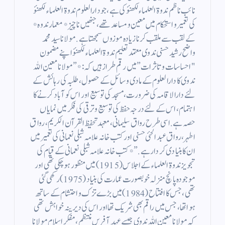
نائب ناظم ندوۃ العلماء لکھنؤ کی ہے، جو دارالعلوم ندوۃ العلماء لکھنؤ
کی تعمیر و استحکام میں معین و مساعد تھے، جنھیں ناچیز *معمار ندوہ*
کے لقب سے ملقب کرنا زیادہ موزوں سمجھتا ہے. مولانا سید محمد
واضح رشید حسنی ندوی معتمد تعلیم ندوۃ العلماء لکھنؤ اپنے مضمون
"احساسات و تاثرات” میں رقم طراز ہیں کہ: *”مولانا معین اللہ
ندوی کا دارالعلوم کے مادی وسائل کے حصول، طلبہ کی رہائش کے
لئے دارالاقامہ کی ضرورت، مسجد کی توسیع اور اس کو آباد کرنے کا
اہتمام ، اس کے لئے درجہ حفظ کی توسیع و ترقی کی فکر میں نمایاں
حصہ ہے. اسی طرح رواق سلیمانی، معہد تحفیظ القرآن الکریم، رواق
اطہر، رواق عبد الحئی حسنی اور کتب خانہ علامہ شبلی نعمانی کی تعمیر میں
ان کا بنیادی کردار ہے.”* کتب خانہ علامہ شبلی نعمانی کے قیام کی
تجویز ندوۃ العلماء کے اجلاس (1915) میں منظور ہوچکی تھی اور
موجودہ پانچ منزلہ خوبصورت عمارت کی بنیاد (1975) رکھی گئی
تھی، جس کا افتتاح (1984) میں بڑے تزک و احتشام کے ساتھ
ہوا تھا، جس میں راقم بھی شریک تھا اور اس کی دیرینہ خواہش تھی
کہ مولانا معین اللہ ندوی جیسے عہد آفریں منتظم، مفکر اسلام مولانا