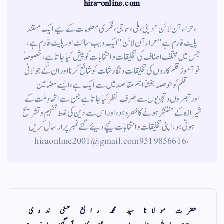
hira-online.com
،حراء آن لائن" دینی ، ملی ، سماجی ، فکری معلومات کے لیے ایک مستند
پلیٹ فارم ہے " حراء آن لائن " ایک ویب سائٹ اور پلیٹ فارم ہے ،
جس میں مختلف اصناف کی تخلیقات و انتخابات کو پیش کیا جاتا ہے ، خصوصاً
نوآموز قلم کاروں کی تخلیقات و نگارشات کو شائع کرنا اور ان کے جولانی
قلم کوحوصلہ بخشنا اہم مقاصد میں سے ایک ہے ، ایسے مضامین
اورتبصروں وتجزیوں سے صَرفِ نظر کیا جاتاہے جن سے اتحادِ ملت کے
شیرازہ کے منتشر ہونے کاخطرہ ہو ، اور اس سے دین کی غلط تفہیم وتشریح
ہوتی ہو، اپنی تخلیقات و انتخابات نیچے دیئے گئے نمبر پر ارسال کریں
، 9519856616 hiraonline2001@gmail.com
حضرت مولانا سید محمد رابع حسنی ندوی