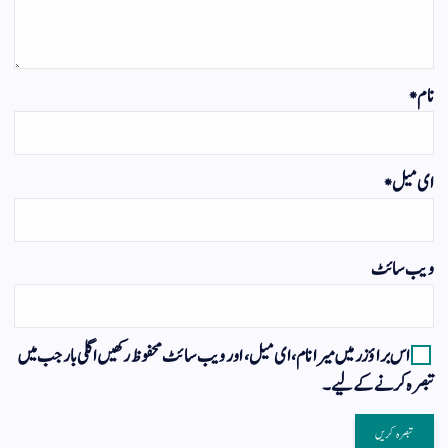
نام
*
ای میل
*
ویب‌ سائٹ
اس براؤزر میں میرا نام، ای میل، اور ویب سائٹ محفوظ رکھیں اگلی بار جب میں
تبصرہ کرنے کےلیے۔