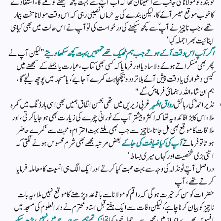
تو بندہ کو مولاناؒ کی جانب سے اطمینان تھا کہ اب آپؒ سے بہت کچھ سیکھنے کو ملے گا ، استفادے
کا‌خوب موقع میسر آۓ کا، لیکن بندے کی یہ حرماں نصیبی رہی کہ اس وقت مولانا سخت بیمار
تھے ، جب ناچیز نے آپ ؒسے‌ کچھ سیکھنے کی درخواست کی تو آپ نے اس حالت میں بھی کیا ہی
اپنائیت بھرا جملہ کہا ‘
اگر آپ اس وقت آۓ ہوتے جب ہم ٹھیک تھےتمہیں بہت کچھ سکھا دیتے
” لیکن آپ نے
پھر بھی مسکراتے ہوۓ دلاسا دیا اور فرمایا کہ کسی بھی کتاب ، عبارت یا جملے کے سمجھنے میں
کیسی دشواری یا دقت پیش آۓ بلا تردد و ہچکچاہٹ کمرے آجا یۓ ، یا مسجد میں پوچھ لیجۓ گا ،
ہم ان شاءاللہ رہنمائ فرمایئں گے "
نذیر احمد ؓکی رہائش
رواق اطہر
غربی زیریں میں تھی بحسن اتفاق ہمیں بھی اسی بارڈنگ میں کمرہ
ملا ، اس کا بڑا فائدہ یہ تھا کہ اکثر و بیشتر آپ کے نورانی چہرے کی زیارت بھی ہوجایا کرتی ، اور
ملاقات کا موقع بھی مل جاتا ، ناچیز سے جب بھی ملتے بہت احترام و محبت سے ‘ کمرے حاضر
ہوتا تو فرماتے
آپ کی کیا ضیافت کی جاۓ
بعض مرتبہ مجھے بھی شرم محسوس ہونے لگتی کہ
اتنی بڑی شخصیت اور کہاں میری بساط ‘
دراصل آپؒ ٹونڈلہ کی وجہ سے بہت محبت کیا کرتے اور ایک الگ ہی انسیت کا معاملہ فرمایا
کرتے تھے ،آپ
حضرات کو سن کر حیرت ہوگی کہ راقم کو مولانا سے باقاعدہ پڑھنے کا موقع نہیں ملا ، یہ بات
ناچیز کو بیان کرنا چاہۓ ،لیکن وفات سے ایک ہفتے قبل استاد محترم نے دارالعلوم کی مسجد میں
افسوس بھرے انداز میں مجھ سے یہ جملہ خود کہا تھا :
کہ تم ہم سے درجے میں نہیں پڑھ سکے