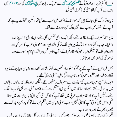
•
__
ڈاکٹر نذیر احمد ندوی ؒ نے
لکھنؤ یونیورسٹی
سے عربک زبان میں
پی ایچ ڈی
کی اور
۲۰۰۲
میں
وہیں سے آپ کو فلاسفی کی ڈگری بھی ملی ۔
زیادہ تر لوگ یہی جانتے ہیں کہ مولانا نے اختصاص ادب سے کیا تھا، لیکن حقیقت یہ ہے کہ
آپ نے اختصاص ادب سے نہیں بلکہ فن حدیث سے تھا ۔
نذیر احمد ؒصرف ایک استاذ نہ تھے ، بلکہ ایک داعی مخلص بھی تھے ، ایسا داعی جو اپنے اندر‌
داعیانہ جذبہ رکھتا ہو ، مولانا ؒنے بیرون ملک ترکی ، لندن ، اور سعودی عرب کا سفر کیا‌ اور
اندرون ملک تو سینکڑوں دعوتی اسفار فرماۓ، آپ کا ہر عمل ہر اقدام نام و نمود سے دور
خاموشی کی فضا میں ہوتا تھا ۔
جس فرد فرید نے آپ کے پرخم کو سنوارا ، شخصیت کو تراشا اور نکھارا ، وہ زبان و بیان کے ماہر و
فنکار ، ناقد ، اور مشہور صحافی مولانا سید واضح رشید حسنی ندوی ؒ تھے ۔
• یوں تو آپؒ عربی ادیب کی حیثیت سے معروف و مشہور تھے ، لیکن اردو و فارسی دونوں زبانوں
میں ید طولی رکھتے تھے اور ساتھ میں انگریزی و سنسکرت کے دقت و عمق سے بھی خوب واقف
تھے ۔ لیکن آپ کاجو مقام ادب عربی میں تھا ، آپ کو جو گہرائ و گیرائ زبان نبوت میں عطا
تھی ، اس میں کوئ آپ کا ثانی نہیں ، جب عربی زبان میں تکلم فرماتے تو گویا دہن مبارک سے
پھول جھڑتے ہوں ، اور جب
قلم حرکت میں آتا تو محسوس ہوتا کہ جیسے کسی نے صفحۂ قرطاس پر گل فشانی کر دی ہو ، جس