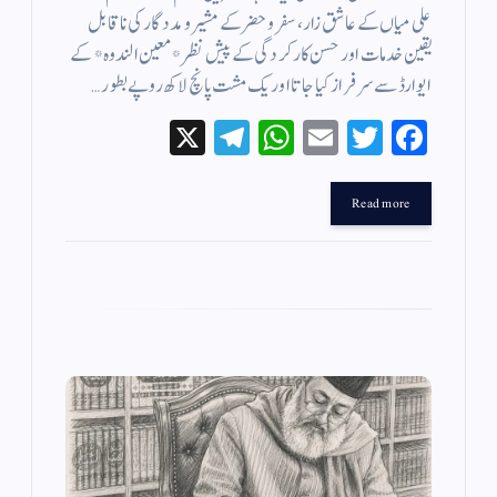
علی میاں کے عاشق زار ، سفر و حضر کے مشیر و مددگار کی ناقابل
یقین خدمات اور حسن کارکردگی کے پیش نظر *معین الندوہ* کے
ایوارڈ سے سرفراز کیا جاتا اور یک مشت پانچ لاکھ روپے بطور…
X
Te
W
E
T
Fa
le
ha
m
wi
ce
gr
ts
ail
tte
bo
Read more
a
A
r
ok
m
pp