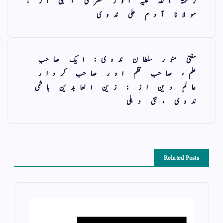
رحمۃ اللہ علیہ اور عصری آگہی از :
مولانا آدم علی ندوی
مفتی منور سلطان ندوی: ایک صاحبِ
علم، صاحبِ قلم اور صاحبِ کردار
عالمِ دین از : زین العابدین ہاشمی
ندوی ،نئی دہلی
Related Posts