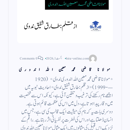
hira-online.com
اگست 1, 2026
0 Comments
مولانا قاضی محمد معین اللہ اندوری
*مولانا قاضی محمد معین اللہ اندوری ندوی* ( 1920
—- 1999 ) *از قلم : طارق شفیق ندوی* احادیث نبویہ میں
اچھے نام رکھنے کی ترغیب و تلقین آئی ہے، کیونکہ اس سے شخصیت
میں وقار پیدا ہوتا ہے، دل میں اس کی عظمت قائم ہوتی ہے.
دوسری بات یہ کہ نام کی حیثیت ایک قالب کی سی ہے، جس میں
انسان ڈھلتا ہے اور اس کی فطرت پر نفسیاتی اثر رہتا ہے. راقم کے
نزدیک اس قبیل کی مثالوں میں ایک مثال مولانا معین اللہ ندوی