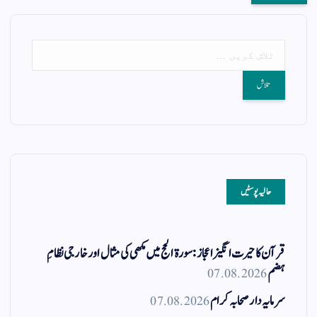
حالیہ پوسٹیں
قرآن کا حیرت انگیز اعجاز: سورۃ الحج میں مکھی کی مثال اور خارجی نظامِ
ہضم
07.08.2026
سرمایہ دار صحابہ کرام
07.08.2026