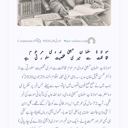
hira-online.com
جولائی 20, 2026
0 Comments
مولانا سلمان حسینی ندوی مرحوم
مخالفت سے میری شخصیت سنورتی ہے
مولانا سید سلمان حسینی ندوی مرحوم مخالفت سے مری شخصیت سنورتی ہے از
ڈاکٹر محسن عتیق خان مدیر سہ ماہی عربی مجلہ اقلام الہند 29 جون 2026 کو
جب میں نے صبح صبح فون ہاتھوں میں لیا تو سب سے پہلے جس خبر پر نظر پڑی
وہ حضرت مولانا سید سلمان حسینی ندوی رحمۃ اللہ علیہ کی ناگہانی موت کی خبر
تھی۔ آپ 72 سال کی عمر میں اس دار فانی سے کوچ کر گئے تھے۔ كل ابن
أنثى وإن طالت سلامته يوماً على آلة حدباء محمول یعنی ہر ماں کا بیٹا، چاہے کتنی
ہی لمبی عمر اور صحت پا لے، ایک دن خم دار سواری (یعنی جنازے کی چارپائی)