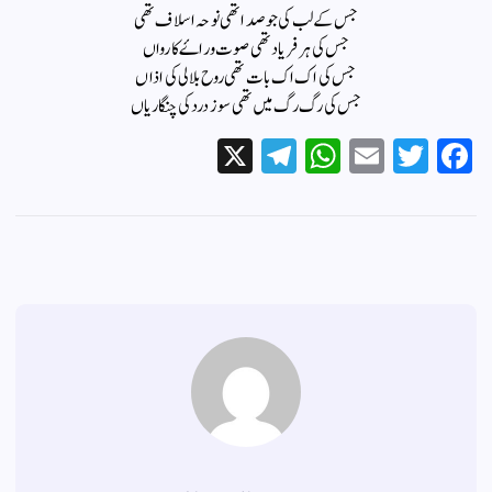
جس کے لب کی جو صدا تھی نوحہ اسلاف تھی
جس کی ہر فریاد تھی صوت وراۓ کارواں
جس کی اک اک بات تھی روح بلالی کی اذاں
جس کی رگ رگ میں تھی سوز درد کی چنگاریاں
X
Te
W
E
T
Fa
le
ha
m
wi
ce
gr
ts
ail
tte
bo
a
A
r
ok
m
pp