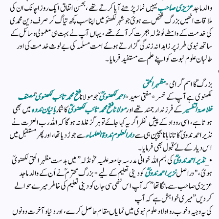
والد ماجد
عزیزی صاحب
یہیں نماز پڑھنے آیا کرتے تھے ، بحسن اتفاق ایک روز اچانک ان کی
ملاقات انھیں بزرگ شخص سے ہوئ جو شہر لکھنؤ میں اپنا سب کچھ تیاگ کر صرف دین محمدی
کی خدمت کے واسطے ٹونڈلہ ہجرت کرآۓ تھے ، یہاں آپ نے بہت ہی معمولی وسائل کے
ساتھ نبوی طرز پر زاہدانہ زندگی گزارتے ہوۓ امت مسلمہ کی‌ بے لوث خدمت کی اور
طالبان علوم نبوت کو اپنے علم سے مستفید فرمایا ۔
بزرگ ؒ کا اسم گرامی *
مظہر الحق
لکھنوی ہے آپ کے خسر * مفتی سعید*
احمد لکھنویؒ
ؒ جو مولانا
فتح محمد تائب لکھنوی
مصنف
خلاصۃ التفسیر
کے فرزند ارجمند تھے اور
مولانا فتح محمد تائب لکھنویؒ
کا شمار
بانیان ندوہ
میں بھی
ہوتا ہے ، اسی روداد کے پیش نظر اگر یہ کہا جاۓ تو ہر گز غلط نہ ہوگا کہ اللہ رب العزت نے
نذیر احمد ندوی ؒ کا تانا بانا بچپن ہی سے
دارالعلوم ندوۃ العلماء
سےجوڑ دیا تھا ، اور پھر مستقبل میں
اس دیار کے لۓ قبول بھی فرمایا ۔
•_
نذیر احمد ندویؒ
کی بسم اللہ خوانی مدرسہ جامعہ علمیہ ‘ٹونڈلہ” میں بدست مظہر الحق لکھنویؒ
ہوئ ، "دراصل
نزیر احمد ندویؒ
کو دینی تعلیم کے لیے *بزرگ محترم ؒ نے اُن کے والد ماجد
عزیزی صاحب سے مانگا تھا ” کہ آپ اس ننھی سی جان‌ کو دینی تعلیم کی خاطر میرے حوالے
کردیں” میری خواہش ہے کہ آپ
کی یہ وجیہ و خوب رو اولاد علوم نبوی میں نمایاں مقام‌حاصل کرے ، اور دنیا و آخرت دونوں