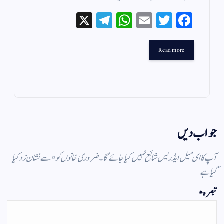
X
Te
W
E
T
Fa
le
ha
m
wi
ce
gr
ts
ail
tte
bo
Read more
a
A
r
ok
m
pp
جواب دیں
آپ کا ای میل ایڈریس شائع نہیں کیا جائے گا۔
ضروری خانوں کو
*
سے نشان زد کیا
گیا ہے
تبصرہ
*