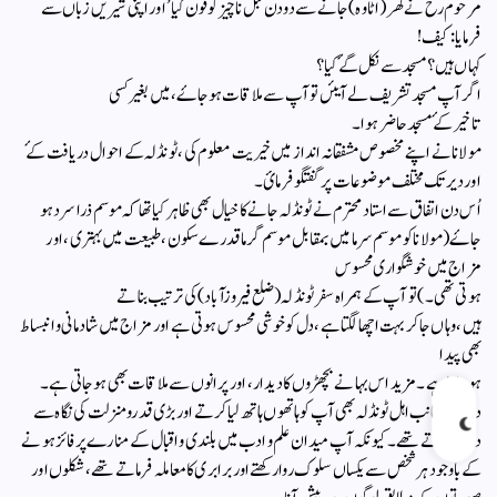
مرحوم رح نے گھر( اٹاوہ )جانے سے دودن قبل ناچیز کو فون کیا’ اور اپنی شیریں زباں سے
فرمایا : کیف!
کہاں ہیں ؟ مسجد سے نکل گۓ کیا ؟
اگر آپ مسجد تشریف لے آیئں تو آپ سے ملاقات ہوجاۓ ،میں بغیر کسی
تا خیر کۓ مسجد حاضر ہوا ۔
مولانا نے اپنے مخصوص مشفقانہ انداز میں خیریت معلوم کی ، ٹونڈلہ کے احوال دریافت کۓ
اور دیر تک مختلف موضوعات پر گفتگوفرمائ ۔
اُس دن اتفاق سے استاد محترم نے ٹونڈلہ جانے کا خیال بھی ظاہر کیا تھا کہ موسم ذرا سرد ہو
جاۓ (‌مولانا‌ کو موسم سرما میں بمقابل موسم گرما قدرے سکون ، طبیعت میں بہتری ، اور
مزاج میں خوشگواری محسوس
ہوتی تھی ۔ ) تو آپ کے ہمراہ سفر ٹونڈلہ( ضلع فیروزآباد)کی ترتیب بناتے
ہیں ، وہاں جاکر بہت اچھا لگتا ہے ، دل کو خوشی محسوس ہوتی ہے اور مزاج میں شادمانی و انبساط
بھی پیدا
ہوجاتا ہے ۔ مزید اس بہانے بچھڑوں کا دیدار ، اور پرانوں سے ملاقات بھی ہو جاتی ہے ۔
دوسری جانب اہل ٹونڈلہ بھی آپ کو ہاتھوں ہاتھ لیا کرتے اور بڑی قدرو منزلت کی نگاہ سے
دیکھا کرتے تھے ۔ کیونکہ آپ میدان علم و ادب میں بلندی و اقبال کے منارے پر فائز ہونے
کے باوجود ہر شخص سے یکساں سلوک روا رکھتے اور برابری کا‌معاملہ فرماتے تھے ، شکلوں اور