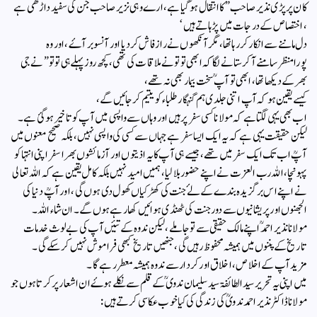
کان پر پڑی نذیر صاحب” کا انتقال ہوگیا ہے ، ارے وہی نزیر صاحب جن کی سفید داڑھی ہے
، اختصاص کے درجات میں پڑہاتے ہیں ‘
دل ماننے سے انکار کر رہا تھا، مگر آنکھوں نے راز فاش کردیا اور آنسو بر آۓ ، اور وہ
پورا منظر سامنے آکر ستانے لگا کہ ابھی تو تونے ملاقات کی تھی ، کچھ روز پہلے ہی تو تو”نے جی
بھر کے دیکھا تھا ، ابھی تو آپ ؒ سخت بیمار بھی نہ تھے ،
کیسے یقین ہو کہ آپ اتنی جلدی ہم گنہگار طلباء کو یتیم کر جائیں گے ،
اب بھی یہی لگتا ہے کہ مولانا کسی سفر پر ہیں اور وہاں سے واپسی میں آپ کو تاخیر ہوگئ ہے ۔
لیکن حقیقت یہی ہے کہ یہ ایک ایسا سفر ہے جہاں سے کسی کی واپسی نہیں ، بلکہ صحیح معنوں میں
آپؒ اب تک ایک سفر میں تھے ، جیسے ہی آپ کا یہ اذیتوں اور آزمائشوں بھرا سفر اپنی انتہا کو
پہونچا ، اللہ رب العزت نے اپنے حضور بلا لیا ، ہمیں امید نہیں بلکہ کامل یقین ہے کہ اللہ تعالی
نے اپنے اس برگزیدہ بندے کے‌ لۓ جنت کی کھڑکیاں کھول دی ہوں گی ، اور آپؒ دنیا کی
الجھنوں اور پریشانیوں سے دور جنت کی ٹھنڈی ہوائیں کھا رہے ہوں گے ۔ ان شاءاللہ ۔‌
مولانا نذیر احمدؒ اپنے مالک حقیقی سے تو جا‌ملے‌ ، لیکن ندوہ کے تئیں آپ کی بے لوث خدمات
تاریخ کے پننوں میں ہمیشہ محفوظ رہیں گی ، جنھیں تاریخ کبھی فراموش نہیں کرسکے‌ گی ۔
مزید آپ کے اخلاص ، اخلاق اور کردار سے ندوہ ہمیشہ معطر رہے گا ۔
میں اپنی یہ تحریر سید الطائفۃ سید‌ سلیمان ندوی ؒ کے قلم سے نکلے ہوۓ ان اشعار پر کرتا ہوں جو
مولانا ڈاکٹر نذیر احمد ندویؒ کی زندگی کی کیا خوب عکاسی کرتے ہیں :