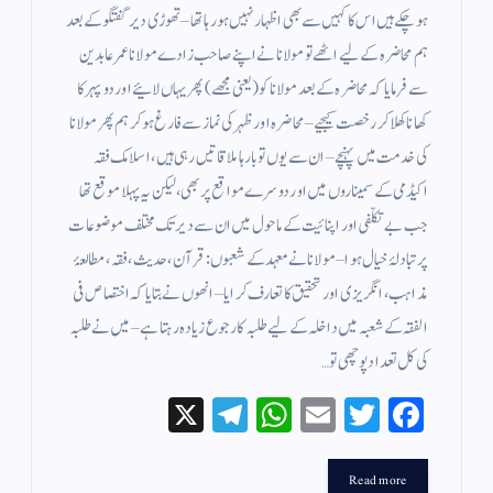
ہوچکے ہیں اس کا کہیں سے بھی اظہار نہیں ہورہا تھا – تھوڑی دیر گفتگو کے بعد
ہم محاضرہ کے لیے اٹھے تو مولانا نے اپنے صاحب زادے مولانا عمر عابدین
سے فرمایا کہ محاضرہ کے بعد مولانا کو (یعنی مجھے) پھر یہاں لائیے اور دوپہر کا
کھانا کھلا کر رخصت کیجیے – محاضرہ اور ظہر کی نماز سے فارغ ہوکر ہم پھر مولانا
کی خدمت میں پہنچے – ان سے یوں تو بارہا ملاقاتیں رہی ہیں ، اسلامک فقہ
اکیڈمی کے سمیناروں میں اور دوسرے مواقع پر بھی ، لیکن یہ پہلا موقع تھا
جب بے تکلّفی اور اپنائیت کے ماحول میں ان سے دیر تک مختلف موضوعات
پر تبادلۂ خیال ہوا – مولانا نے معہد کے شعبوں : قرآن ، حدیث ، فقہ ، مطالعۂ
مذاہب ، انگریزی اور تحقیق کا تعارف کرایا – انھوں نے بتایا کہ اختصاص فی
الفقہ کے شعبہ میں داخلہ کے لیے طلبہ کا رجوع زیادہ رہتا ہے – میں نے طلبہ
کی کل تعداد پوچھی تو…
X
Te
W
E
T
Fa
le
ha
m
wi
ce
gr
ts
ail
tte
bo
Read more