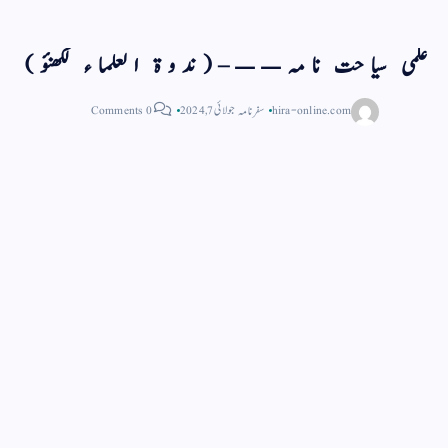
علمی سیاحت نامہ——–(ندوۃ العلماء لکھنؤ)
hira-online.com
سفر نامہ
جولائی 7, 2024
0 Comments