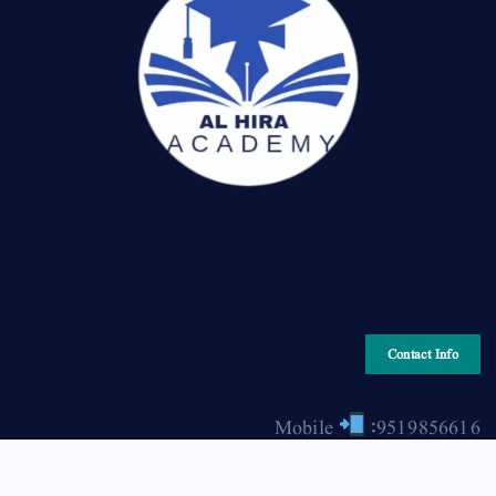
Contact Info
Mobile
:9519856616
Email
: hiraonline2001@gmail.com