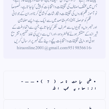
پلیٹ فارم ہے " حراء آن لائن " ایک ویب سائٹ اور پلیٹ فارم ہے ،
جس میں مختلف اصناف کی تخلیقات و انتخابات کو پیش کیا جاتا ہے ، خصوصاً
نوآموز قلم کاروں کی تخلیقات و نگارشات کو شائع کرنا اور ان کے جولانی
قلم کوحوصلہ بخشنا اہم مقاصد میں سے ایک ہے ، ایسے مضامین
اورتبصروں وتجزیوں سے صَرفِ نظر کیا جاتاہے جن سے اتحادِ ملت کے
شیرازہ کے منتشر ہونے کاخطرہ ہو ، اور اس سے دین کی غلط تفہیم وتشریح
ہوتی ہو، اپنی تخلیقات و انتخابات نیچے دیئے گئے نمبر پر ارسال کریں
، 9519856616 hiraonline2001@gmail.com
*علمی سیاحت نامہ ( 7 )*——-
از:معاویہ محب اللہ