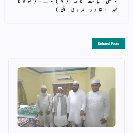
*علمی سیاحت نامہ (9)*—–(مولانا
عبد القادر ندوی پٹنی)
Related Posts