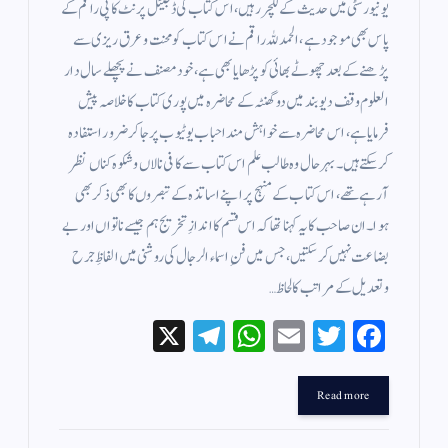
یونیورسٹی میں حدیث کے لکچرر ہیں، اس کتاب کی ڈجیٹل پرنٹ کاپی راقم کے
پاس بھی موجود ہے، الحمد للہ راقم نے اس کتاب کو محنت وعرق ریزی سے
پڑھنے کے بعد چھوٹے بھائی کو پڑھایا بھی ہے، خود مصنف نے پچھلے سال دار
العلوم وقف دیوبند میں دو گھنٹہ کے محاضرہ میں پوری کتاب کا خلاصہ پیش
فرمایا ہے، اس محاضرہ سے خواہش مند احباب یوٹیوب پر جاکر ضرور استفادہ
کرسکتے ہیں۔ بہر حال وہ طالب علم اس کتاب سے کافی نالاں و شکوہ کناں نظر
آرہےتھے، اس کتاب کے منہج پر اپنے اساتذہ کے تبصروں کا بھی ذکر بھی
ہوا۔ ان صاحب کا یہ کہنا تھا کہ اس قسم کا اندازِ تخریج ہم جیسے ناتواں اور بے
بضاعت نہیں کرسکتیں، جس میں فنِ اسماء الرجال کی روشنی میں الفاظِ جرح
وتعدیل کے مراتب کا لحاظ…
X
Te
W
E
T
Fa
le
ha
m
wi
ce
gr
ts
ail
tte
bo
Read more
a
A
r
ok