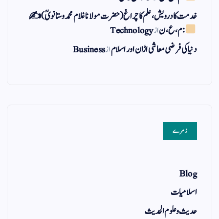
خدمت کا درویش، علم کا چراغ(حضرت مولانا غلام محمد وستانویؒ)✍
: م ، ع ، ن
از
Technology
دنیا کی فرضی معاشی اڑان اور اسلام
از
Business
زمرے
Blog
اسلامیات
حدیث و علوم الحدیث