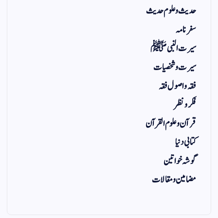
حدیث و علوم حدیث
سفر نامہ
سیرت النبی ﷺ
سیرت و شخصیات
فقہ و اصول فقہ
فکر و نظر
قرآن و علوم القرآن
کتابی دنیا
گوشہ خواتین
مضامین و مقالات