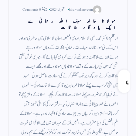
hira-online.com
ستمبر 9, 2024
0 Comments
مولانا خالد سیف اللہ رحمانی سے
ایک یادگار ملاقات
از قلم: ڈاکٹر محمد رضی الاسلام ندوی المعھد العالی الاسلامی میں حاضری ہو اور
اس کے بانی مولانا خالد سیف اللہ رحمانی حفظہ اللہ کے وہاں موجود رہتے
ہوئے ان سے ملاقات نہ ہوسکے تو اسے محرومی کہا جائے گا – میری خوش بختی
تھی کہ معہد کی زیارت کے وقت مولانا وہاں موجود تھے اور مجھے ان سے
ملاقات کرنے اور کچھ دیر تک گفتگو کرنے کی سعادت حاصل ہوئی – معہد
میں پہنچ کر سب سے پہلے مولانا عمر عابدین قاسمی سے ملاقات ہوئی – انھوں
نے فرمایا کہ محاضرہ سے پہلے مولانا سے ملاقات کرلیجیے – مولانا کے دفتر پہنچے تو
انھوں نے خندہ پیشانی سے ہمارا استقبال کیا – دفتر سادگی کا اعلیٰ نمونہ پیش
کررہا تھا – بستر ، میز ، کرسیاں ، ہر چیز سے سادگی کا اظہار ہورہا ہے – مولانا کے
علم و فضل کی دنیا معترف ہے ، انہیں فقہ کے میدان میں بین الاقوامی شہرت
حاصل ہے ، لیکن علماء کی جس شان و شوکت اور کرّوفرّ کو دیکھنے کے ہم عادی