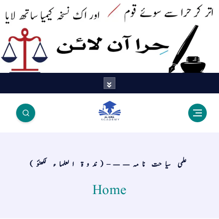
اتر کر حرا سے سوئے قوم آیا - اور
اک نسخہ کیمیا ساتھ لایا
علمی سیاحت نامہ——–(ندوۃ العلماء لکھنؤ)
Home