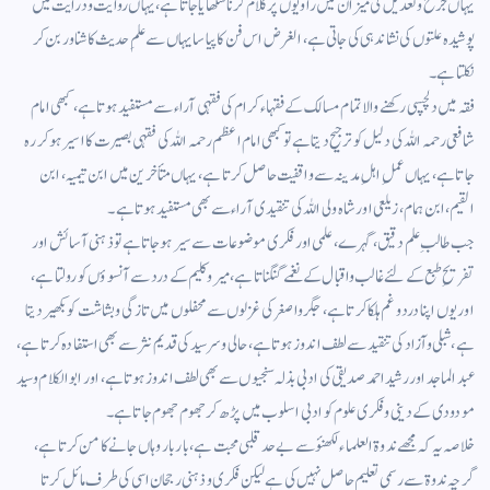
یہاں جرح وتعدیل کی میزان میں راویوں پر کلام کرنا سکھایا جاتا ہے، یہاں روایت ودرایت میں
پوشیدہ علتوں کی نشاندہی کی جاتی ہے، الغرض اس فن کا پیاسا یہاں سے علمِ حدیث کا شناور بن کر
نکلتا ہے۔
فقہ میں دلچسپی رکھنے والا تمام مسالک کے فقہاء کرام کی فقہی آراء سے مستفید ہوتا ہے، کبھی امام
شافعی رحمہ اللہ کی دلیل کو ترجیح دیتا ہے تو کبھی امام اعظم رحمہ اللہ کی فقہی بصیرت کا اسیر ہوکر رہ
جاتا ہے، یہاں عملِ اہلِ مدینہ سے واقفیت حاصل کرتا ہے ، یہاں متأخرین میں ابن تیمیہ، ابن
القیم، ابن ہمام، زیلعی اور شاہ ولی اللہ کی تنقیدی آراء سے بھی مستفید ہوتا ہے۔
جب طالبِ علم دقیق، گہرے، علمی اور فکری موضوعات سے سیر ہوجاتا ہے تو ذہنی آسائش اور
تفریحِ طبع کے لئے غالب واقبال کے نغمے گنگناتا ہے، میر وکلیم کے درد سے آنسوؤں کو رولتا ہے،
اور یوں اپنا درد وغم ہلکا کرتا ہے، جگر واصغر کی غزلوں سے محفلوں میں تازگی وبشاشت کو بکھیر دیتا
ہے، شبلی وآزاد کی تنقید سے لطف اندوز ہوتا ہے، حالی وسر سید کی قدیم نثر سے بھی استفادہ کرتا ہے،
عبد الماجد اور رشید احمد صدیقی کی ادبی بذلہ سنجیوں سے بھی لطف اندوز ہوتا ہے، اور ابوالکلام و سید
مودودی کے دینی وفکری علوم کو ادبی اسلوب میں پڑھ کر جھوم جھوم جاتا ہے۔
خلاصہ یہ کہ مجھے ندوۃ العلماء لکھنؤ سے بے حد قلبی محبت ہے، بار بار وہاں جانے کا من کرتا ہے،
گرچہ ندوۃ سے رسمی تعلیم حاصل نہیں کی ہے لیکن فکری وذہنی رجحان اسی کی طرف مائل کرتا