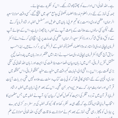
ہے۔ اللہ تعالٰی اس ادارے کو پھلتا پھولتا رکھے۔ اس کو نظرِ بد سے بچائے۔
جمعہ کی نماز کے لئے دار العلوم ندوۃ العلماء لکھنؤ کی جامع مسجد میں پہنچ گئے، کسی وقت مولانا سعید
الرحمان اعظمی ندوی دامت برکاتہم عربی زبان میں طویل اور مسلسل خطبہ ارشاد فرمایا کرتے
تھے، لیکن کئی سالوں سے علالت کے باعث آپ نے خطبہ دینا چھوڑ دیا ہے، اس کے بجائے آپ
کے لائق وفائق شاگرد اور ڈاکٹر سعید الرحمان اعظمی کی خدمات پر پی ایچ ڈی کرنے والے ڈاکٹر
فرمان نیپالی ندوی (استاد ندوۃ العلماء لکھنؤ) کو خطبہ کے فرائض سپرد کردئے ہیں۔ لہذا حسبِ
سابق آج بھی ڈاکٹر فرمان نیپالی ندوی صاحب نے ابتدا میں مختصر اردو زبان میں پند ونصائح پر
مشتمل تقریر فرمائی، جس میں زبان وبیان، فصاحت وبلاغت کی اہمیت اور زبان اللہ تعالی کی کتنی
بڑی نعمت ہے ; اس پر روشنی ڈالی، نہایت کم وقت میں مفید سے مفید گفتگو فرمائی، اس گفتگو میں
ہماری دلچسپی کے لئے اتنا ہی کافی تھا کہ کوئی بات کتاب وسنت سے علاوہ نہیں تھی، ہر بات آیاتِ
قرآنیہ اور احادیثِ مبارکہ سے مزین ومبرہن تھی۔ اس کے بعد عربی زبان میں خطبہ ارشاد
فرمایا، قرآن میں تدبر وتفکر کی اہمیت کو کھول کھول کر بیان کیا، آپ نے خطبہ میں جس مضمون کا
انتخاب فرمایا تھا ایسا لگتا ہے کہ مجھے ہی مد نظر رکھا ہوگا، کیونکہ خطبہ کی ہر سطر، ہر کڑی میرے
پربطِ دل کو چھیڑ رہی تھی، نماز کے بعد ہم نے مولانا سے ملاقات بھی کی، اللہ تعالٰی مولانا کے علم