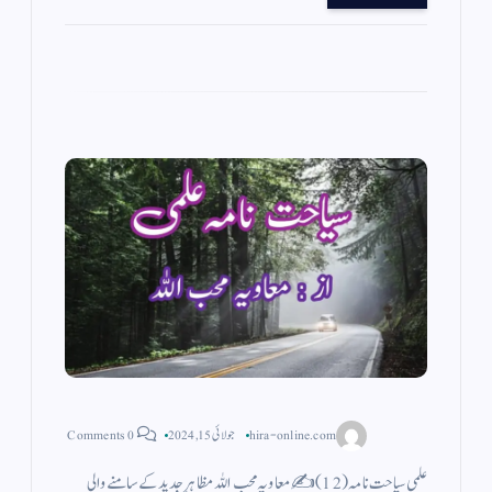
a
A
r
ok
m
pp
hira-online.com
جولائی 15, 2024
0 Comments
علمی سیاحت نامہ (12)✍️ معاویہ محب اللہ مظاہرِ جدید کے سامنے والی