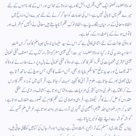
ندوۃ العلماء لکھنؤ ایک علمی وفکری دانش گاہ ہے، ندوۃ کے محاسن اور اس کے کارناموں کے لئے
میرے قلم میں تابانی نہیں ہے، اس کی خدمات کو اجاگر کرنے کے لئے میرے دل ودماغ میں
الفاظ ومعانی کے درمیان ہنگامہ بپا ہے، الفاظ نوکِ قلم آنا چاہتے ہیں معانی نے انہیں کم ظرف اور
ناتواں ہونے کے باعث روکے رکھا ہے۔
ندوۃ کی جلالت کے لئے اتنا ہی کافی ہے کہ اس نے سید سلیمان ندوی جیسا علم کا کوہِ گراں ملتِ
اسلامیہ ہندیہ کی نذر کیا، ندوۃ العلماء : سیرت النبی جیسی معرکۃ الآراء کتاب کے مصنف شبلی نعمانی
جیسی عبقری شخصیات کی فکر ونظر کا محور ہے، ندوۃ کو شبلی نعمانی نے بال وپَر دئے، علامہ نے ندوۃ کو
” قدیم صالح اور جدید نافع ” کا سنگم بنایا، جو بھی ، جس مسلک کا بھی، جس سوچ کے ساتھ آتا ہے
اپنی جھولی بھر کے جاتا ہے۔ علومِ قرآنی کا گنجینہ سمیٹ کر جاتا ہے، قرآن میں تدبر وتفکر کا درس
لےکر نکلتا ہے، طبری وابن کثیر کی مرویات سے روشناس ہوتا ہے، کشاف ورازی کے عقلی
عقدوں کو حل کرنے کا گُر سیکھتا ہے، فراہی واصلاحی کے نظمِ کلام کے تصور سے متعارف ہوتا ہے،
صحابہ کرام رضوان اللہ علیہم اجمعین کی تفسیری آراء سے بہرہ مند ہوتا ہے، غرض علم تفسیر کے
گوشہ گوشہ سے اپنے سینے کو لبریز پاتا ہے۔
یہاں صحیح بخاری ومسلم کے تراجم پر بحث ہوتی ہے، یہاں اسماء الرجال کی کتابیں کھنگالی جاتی ہیں،