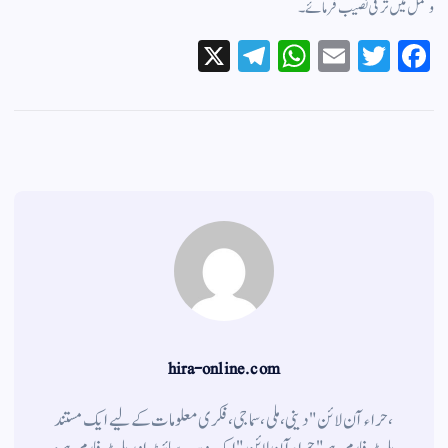
وعمل میں ترقی نصیب فرمائے۔
X
Te
W
E
T
Fa
le
ha
m
wi
ce
gr
ts
ail
tte
bo
a
A
r
ok
m
pp
hira-online.com
،حراء آن لائن" دینی ، ملی ، سماجی ، فکری معلومات کے لیے ایک مستند