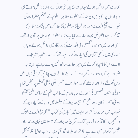
عمارت میں داخل ہوئے جہاں درسگاہیں بنی ہوئی ہیں، وہاں داخل ہوتے ہی
دیواروں پر اکابرینِ دیوبند کے خطوط، مظاہر العلوم کے مہتمم حضرات کی
فہرست، شیخ الحدیث مولانا زکریا کاندھلوی ؒ کا خط جس میں ہنگامۂ مظاہر کا
تذکرہ ہے، الغرض بہت سارے نایاب ونادر خطوط دیواروں پر آویزا تھے۔
اسی احاطہ میں موجود تخصص فی الحدیث کی درسگاہ میں داخل ہوئے، وہاں
الماری میں رکھی کتابوں کی زیارت کر رہے تھے کہ صدرِ شعبہ تشریف
لائے، ان کا نام یاد کرنے میں میرا حافظہ ساتھ نہیں دے رہا ہے، البتہ یہ
ضرور ہے کہ وہ سورت ،گجرات کے رہنے والے ہیں، چنانچہ گجراتی زبان میں
رس گھولنے والا انداز سننے کو ملا، مولانا سے مختصر،ہلکی پھلکی گفتگو پر مجلس تمام
ہوئی۔ شعبہ تخصص فی الحدیث سالِ دوم کے طالب علم کے ساتھ علمی گفتگو
ہوئی، ہم نے ان سے منہجِ تخریجِ حدیث کے سلسلے میں دریافت کیا، ان کے
نصاب میں موجود ڈاکٹر ابواللیث خیرآبادی کی کتاب ’’تخریج الحدیث نشأته
ومنھجیته‘‘ کا تذکرہ آیا، یہ کتاب تخریجِ حدیث کے سلسلے میں نہایت عمدہ اور
نفیس کتابوں میں سے ہے، ڈاکٹر ابوللیث خیرآبادی صاحب ملیشیا انٹرنیشنل