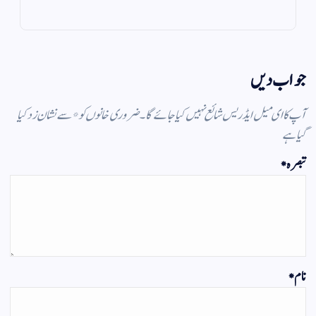
m
pp
جواب دیں
آپ کا ای میل ایڈریس شائع نہیں کیا جائے گا۔
ضروری خانوں کو
*
سے نشان زد کیا
گیا ہے
تبصرہ
*
نام
*