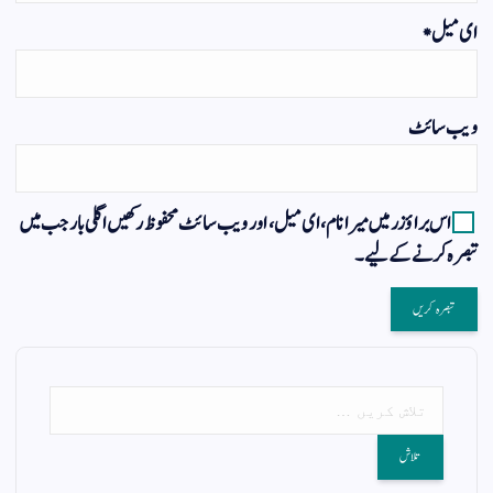
ای میل
*
ویب‌ سائٹ
اس براؤزر میں میرا نام، ای میل، اور ویب سائٹ محفوظ رکھیں اگلی بار جب میں
تبصرہ کرنے کےلیے۔