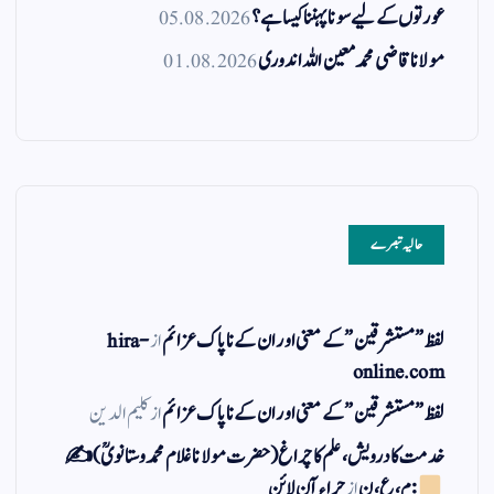
عورتوں کے لیے سونا پہننا کیسا ہے؟
05.08.2026
مولانا قاضی محمد معین اللہ اندوری
01.08.2026
حالیہ تبصرے
لفظ ” مستشرقین ” کے معنی اور ان کے نا پاک عزائم
از
hira-
online.com
لفظ ” مستشرقین ” کے معنی اور ان کے نا پاک عزائم
از
کلیم الدین
خدمت کا درویش، علم کا چراغ(حضرت مولانا غلام محمد وستانویؒ)✍
: م ، ع ، ن
از
حراء آن لائن