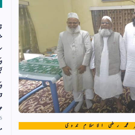
قر
مث
سر
بی
ٹی
بی
قس
عو
6
 محمد رضی الاسلام ندوی
مو