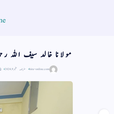
me
مولانا خالد سیف اللہ رح
hira-online.com
سفر نامہ
ستمبر 9, 2024