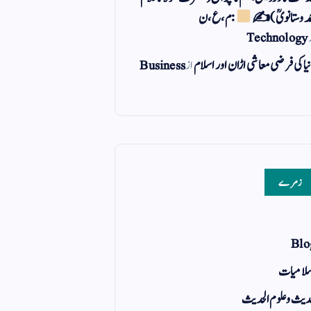
مد وستانویؒ)✍
: م ، ع ، ن
Technology
یا کی فرضی معاشی اڑان اور اسلام
از
Business
زمرے
Blo
لامیات
یث و علوم الحدیث