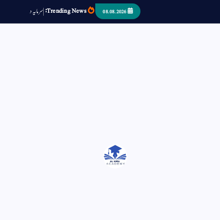
Trending News:
س
م
ی
د
ا
ر
ص
ب
08.08.2026
اتر کر حرا سے سوئے قوم آیا - او