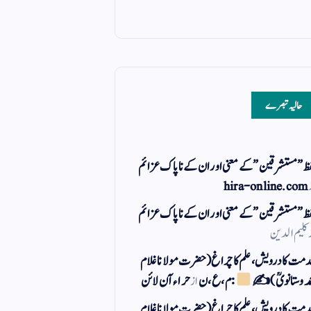
حالیہ تبصرے
ظ ” مستشرقین ” کے معنی اور ان کے نا پاک عزائم
hira-online.com
ظ ” مستشرقین ” کے معنی اور ان کے نا پاک عزائم
کلیم الدین
مت کا درویش، علم کا چراغ(حضرت مولانا غلام
مد وستانویؒ)✍
: م ، ع ، ن
از
حراء آن لائن
مت کا درویش، علم کا چراغ(حضرت مولانا غلام