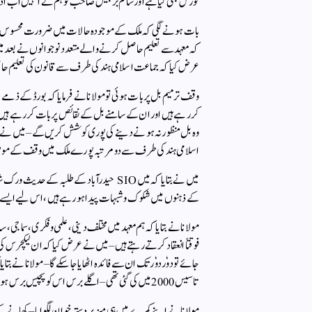
کورس بھی کیا ہے اور سالم برجیس صاحب کو ہم نے انہیں اب ادار
بات ہونے لگی کہ ملک کے موجودہ حالات میں ضرورت محسوس ہوتی ہ
کہ معہد سے تعلیم حاصل کرنے والے متعدد نوجوانوں نے بعد می
عرض کیا کہ جماعت اسلامی ہند کی طرف سے قانون کی تعلیم حاص
وقف ترمیم بل پر بات ہوئی تو مولانا نے فرمایا کہ بورڈ کے ذم
کررہے ہیں اور ان کے سامنے بل کے نقائص پر بات کررہے ہیں 
وہ بل منظور نہ ہونے دینے کی پوری کوشش کریں گے – میں نے
اسلامی ہند کی طرف سے دو مرتبہ پورے ملک میں وقف کے موضوع پ
میں نے بتایا کہ میں SIO حیدرآباد کے طلبہ 
کے ذہنوں میں شکوک و شبہات پیدا ہورہے ہیں ، اس لیے ایسے 
مولانا نے بتایا کہ ہم معہد میں مختلف دینی ، علمی و فکری ، سماجی
فوقتاً انعقاد کرتے رہتے ہیں – میں نے عرض کیا کہ ان لیکچرس کی
جائے تو دوٗر دوٗر تک ان سے فائدہ اٹھایا جاسکے گا – مولانا نے بتایا
تاسیس 2000 میں کی گئی تھی – اگلے برس اس کو پچیس برس ہوجائیں گے – ارادہ ہے کہ اس مناسبت سے ایک بڑا پروگرام معہد میں کیا جائے –
مولانا نے اپنے کمرے میں ہی میز پر دسترخوان لگوایا – کھانے کے د