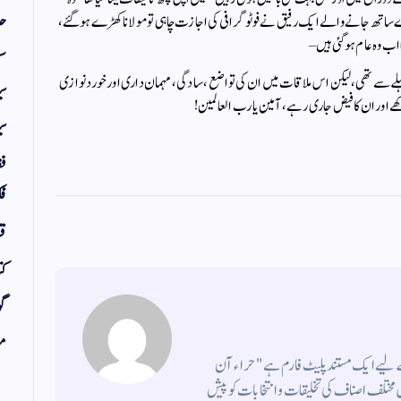
حد
رے ساتھ جانے والے ایک رفیق نے فوٹو گرافی کی اجازت چاہی تو مولانا کھڑے ہوگئے ،
ھا اب وہ عام ہوگئی ہیں –
سف
 سے تھی ، لیکن اس ملاقات میں ان کی تواضع ، سادگی ، مہمان داری اور خورد نوازی
س
کھے اور ان کا فیض جاری رہے ، آمین یا رب العالمین !
سی
فق
فک
قر
کت
گو
مض
کے لیے ایک مستند پلیٹ فارم ہے " حراء آن
ختلف اصناف کی تخلیقات و انتخابات کو پیش