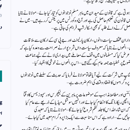
ہ میں بہ حیثیت رکن رکھ لیا ہے –
مح
ے کہ قانون کے میدان میں ماہر مسلم نوجوانوں کو تیار کیا جائے – مولانا نے بتایا
از
ں قانون کی تعلیم حاصل کی ہے اور آج وہ کورٹس میں پریکٹس کررہے ہیں – میں نے
دن
ل کرنے والے طلبہ کو بھی اسکالر شپ فراہم کی جاتی ہے –
ے داران مختلف سیاست دانوں ، ارکان پارلیمنٹ اور جے پی سی کے ارکان سے ملاقات
– انھوں نے بتایا کہ معروف سیاست داں شرد پوار نے صراحت سے وعدہ کیا ہے کہ
 عرض کیا کہ مسلمانوں میں وقف کے معاملے میں بیداری لانے کے لیے جماعت
ر خطباتِ جمعہ عام کیے گئے ہیں – اس پر انھوں نے خوشی کا اظہار کیا –
کے حدیث ورک شاپ میں شرکت کے لیے آیا تھا تو مولانا نے فرمایا کہ حدیث کے سلسلے میں نوجوانوں
پروگراموں کا انعقاد وقت کی اہم ضرورت ہے –
 ، سائنسی اور مطالعۂ مذاہب کے موضوعات پر ماہرین کے لیکچرس اور سمپوزیمس کا وقتاً
g
 اچھی ریکارڈنگ کا انٹطام کیا جائے اور انہیں سوشل میڈیا کے ذریعے سے عام کیا
 کہ ان شاء اللہ اس کا جلد نظم شروع کیا جائے گا – مولانا نے بتایا کہ معہد کی
اس
حد
وران میں اور بھی بہت سی باتیں ہوتی رہیں – میں اپنی کچھ تالیفات لیتا گیا تھا – وہ