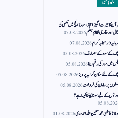
حالیہ پوسٹیں
آن کا حیرت انگیز اعجاز: سورۃ الحج میں مکھی کی
ال اور خارجی نظامِ ہضم
07.08.2026
مایہ دار صحابہ کرام
07.08.2026
نک کے سود کے مصارف
05.08.2026
کس میں سود کی رقم دینا
05.08.2026
نک کے لئے مکان کرایہ پر دینا
05.08.2026
طوں پر سامان کی فروخت
05.08.2026
رتوں کے لیے سونا پہننا کیسا ہے؟
05.08.202
لانا قاضی محمد معین اللہ اندوری
01.08.2026