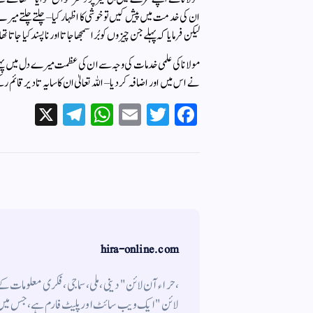
ان کی خدمت میں پیش کیں تو خوشی کا اظہار کیا – چلتے چلتے می
لیکن فرمایا کہ پہلے جن چیزوں کو بُرا سمجھا جاتا اور ناپسند کیا جاتا ت
مولانا کی علمی خدمات کی وجہ سے ان کی عظمت میرے دل میں پہلے
نے اس میں اور اضافہ کردیا – اللہ تعالیٰ ان کا سایہ تا دیر قائم ر
X
Te
W
E
T
Fa
le
ha
m
wi
ce
gr
ts
ail
tte
bo
a
A
r
ok
m
pp
hira-online.com
،حراء آن لائن" دینی ، ملی ، سماجی ، فکری معلومات 
لائن " ایک ویب سائٹ اور پلیٹ فارم ہے ، جس میں م