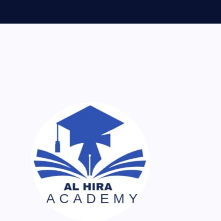
ر اک نسخہ کیمیا ساتھ لایا