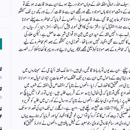
لد سیف اللہ رحمانی حفظہ اللہ کے وہاں موجود رہتے ہوئے ان سے ملاقات نہ ہوسکے تو
ت کے وقت مولانا وہاں موجود تھے اور مجھے ان سے ملاقات کرنے اور کچھ دیر تک گفتگو
ا عمر عابدین قاسمی سے ملاقات ہوئی – انھوں نے فرمایا کہ محاضرہ سے پہلے مولانا
 ہمارا استقبال کیا – دفتر سادگی کا اعلیٰ نمونہ پیش کررہا تھا – بستر ، میز ، کرسیاں ، ہر
 معترف ہے ، انہیں فقہ کے میدان میں بین الاقوامی شہرت حاصل ہے ، لیکن علماء کی
کا کہیں سے بھی اظہار نہیں ہورہا تھا – تھوڑی دیر گفتگو کے بعد ہم محاضرہ کے لیے
 محاضرہ کے بعد مولانا کو (یعنی مجھے) پھر یہاں لائیے اور دوپہر کا کھانا کھلا کر رخصت
لف
پہنچے – ان سے یوں تو بارہا ملاقاتیں رہی ہیں ، اسلامک فقہ اکیڈمی کے سمیناروں میں
از
اور اپنائیت کے ماحول میں ان سے دیر تک مختلف موضوعات پر تبادلۂ خیال ہوا – مولانا
زی اور تحقیق کا تعارف کرایا – انھوں نے بتایا کہ اختصاص فی الفقہ کے شعبہ میں
لف
داد پوچھی تو بتایا کہ فی الحال ڈیڑھ سو کے قریب طلبہ ہیں – یوں تو درخواستیں پانچ سو
از
طلبہ پر زیادہ توجہ دی جاسکے – انھوں نے بتایا کہ دو سال کے کورس میں طلبہ کو تحریر و
تصنیف کی تربیت دی جاتی ہے اور وہ مبسوط مقالات تیار کرتے ہیں – تقریباً 79 مقالات طبع ہوچکے ہیں – امید ہے ، اگلے برس تک ان کی تعداد سو تک
خد
صنیفی تربیت کورس کا تذکرہ کیا تو اس پر خوشی کا اظہار کیا اور فرمایا کہ ہمارے یہاں
مح
ندوی اور سالم فاروق ندوی ، جو معہد کے فیض یافتہ ہیں ، انھوں نے ادارۂ تحقیق کا
خد