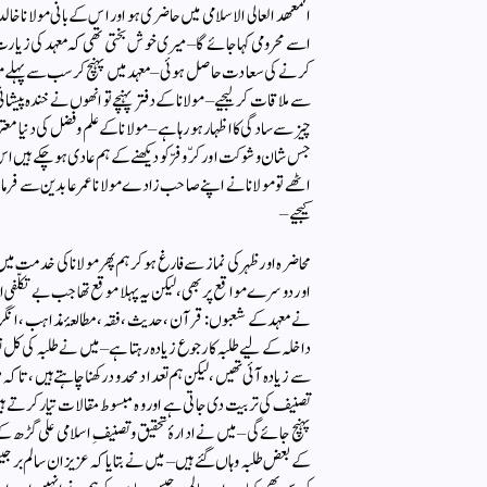
المعھد العالی الاسلامی میں حاضری ہو اور اس کے بانی مولانا خا
اسے محرومی کہا جائے گا – میری خوش بختی تھی کہ معہد کی زیار
کرنے کی سعادت حاصل ہوئی – معہد میں پہنچ کر سب سے پہلے مولان
سے ملاقات کرلیجیے – مولانا کے دفتر پہنچے تو انھوں نے خندہ پیشانی سے
چیز سے سادگی کا اظہار ہورہا ہے – مولانا کے علم و فضل کی دنیا
جس شان و شوکت اور کرّوفرّ کو دیکھنے کے ہم عادی ہوچکے ہیں اس 
اٹھے تو مولانا نے اپنے صاحب زادے مولانا عمر عابدین سے فرمایا کہ
کیجیے –
محاضرہ اور ظہر کی نماز سے فارغ ہوکر ہم پھر مولانا کی خدمت میں 
اور دوسرے مواقع پر بھی ، لیکن یہ پہلا موقع تھا جب بے تکلّفی 
نے معہد کے شعبوں : قرآن ، حدیث ، فقہ ، مطالعۂ مذاہب ، انگری
داخلہ کے لیے طلبہ کا رجوع زیادہ رہتا ہے – میں نے طلبہ کی کل تع
سے زیادہ آئی تھیں ، لیکن ہم تعداد محدود رکھنا چاہتے ہیں ، تاکہ 
پہنچ جائے گی – میں نے ادارۂ تحقیق و تصنیفِ اسلامی علی گڑھ کے ت
کے بعض طلبہ وہاں گئے ہیں – میں نے بتایا کہ عزیزان سالم برجیس 