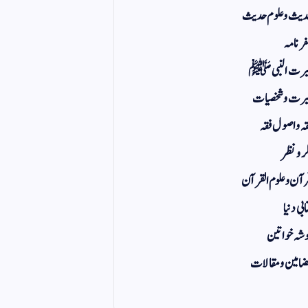
یث و علوم حدیث
ر نامہ
یرت النبی ﷺ
رت و شخصیات
ہ و اصول فقہ
ر و نظر
آن و علوم القرآن
ابی دنیا
شہ خواتین
امین و مقالات