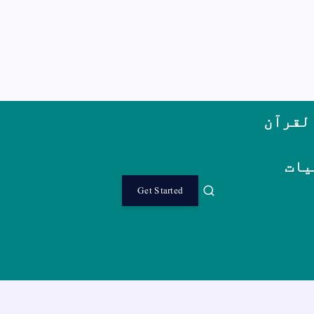
لقرآن
یات
Get Started