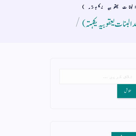
بنات یعقوبیہ یکہتہ )
البنات یعقوبیہ یکہتہ )