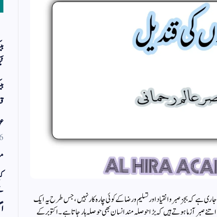
بی
ٹی
بی
قس
عو
6
مو
کی
ت
اری ہے کہ بجز صبر و انقیاد اور تسلیم و رضا کے کوئی چارہ کار نہیں ، جس طرح یہ ایک
اگ
بر آزما ہوتے ہیں کہ بڑا حوصلہ مند انسان بھی حوصلہ ہار جاتا ہے ۔ اکتوبر کے