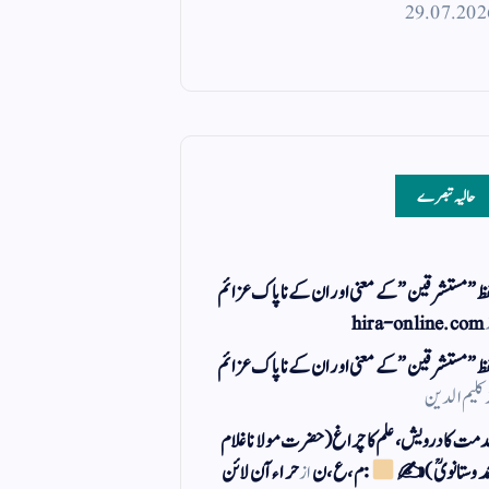
29.07.202
حالیہ تبصرے
ظ ” مستشرقین ” کے معنی اور ان کے نا پاک عزائم
hira-online.com
ظ ” مستشرقین ” کے معنی اور ان کے نا پاک عزائم
کلیم الدین
مت کا درویش، علم کا چراغ(حضرت مولانا غلام
مد وستانویؒ)✍
: م ، ع ، ن
از
حراء آن لائن