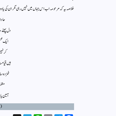
خلاصہ یہ کہ مرحومہ اب اس جہاں میں نہیں رہی مگر ان کی یا
حادثہ
دل پھٹے ج
ایک محس
کرنہیں
ہیں قیامت 
غمزدہ سا
مغفرت
آمین یار
( ا