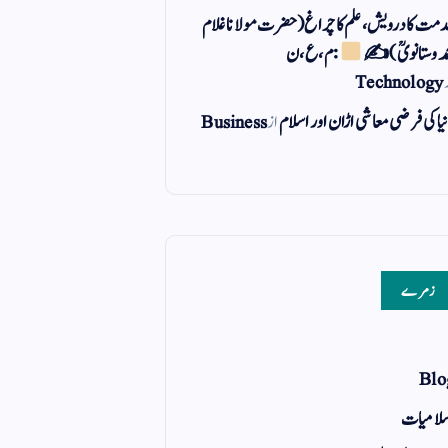
مت کا درویش، علم کا چراغ(حضرت مولانا غلام
مد وستانویؒ)✍
: م ، ع ، ن
Technology
یا کی فرضی معاشی اڑان اور اسلام
از
Business
زمرے
Blo
لامیات