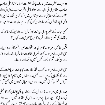
دوسرے عشرے میں عارف باللہ حضرت مولانا ممتاز علی صاحب مظاہری ر
صاحب مظاہری کی اہلیہ ، اور مولانا علی اختر صاحب ندوی کی وال
مشورے کے مطابق بڑے ہسپتالوں میں رکھ کر ہر ممکنہ تدابیر اختیار
الٰہی آچکا تھا جس کے سامنے ہرکوئی مجبور ہے ، لہذا وہ ٢٧ نومبر ٢٠٢٤ کو اپنی جان، جان آفریں کے سپرد کرگئ ۔ ( "انا للہ وانا الیہ راجعون”)
کسی مبالغہ کے بغیر پوری دیانت اور کمال ذمہ داری کے ساتھ کہا 
بالقضاء کی تصویر ،نالہ و فریاد کا مرغ سحری اب کہاں ؟
یقین جانیں! مرحومہ کا مرثیہ در حقیقت صبر و شکر کا نوحہ و فریاد ہے
حق تعالی نے مرحومہ کو وہ فطری کمالات عطاء فرمائے تھے جو اس د
سے پیر تک شکر کا مجسمہ کہیں نہیں دیکھا اور نہ سنا۔
حق تعالی نے مرحومہ کو بے شمار کمالات ، مجاہدات و ریاضت کے 
سے لگا سکتے ہیں کہ مرحومہ محض ماہ رمضان میں تمام تر واجبی و 
قرآن ختم کیا کرتی تھیں علاوہ ازیں درمیانی مہینوں میں بھی ق
ہمدردی میں مرحومہ (درد دل کے واسطے پیدا کیا انسان کو) کا عملی 
کی بلندی کا ذریعہ بتایا ہے مرحومہ اس کی حقدار تھیں ، اور
بھائی بھائی کے ساتھ چال اور بناوٹ سے کام لیتا ہے ، ہرشخص اپنی ذ