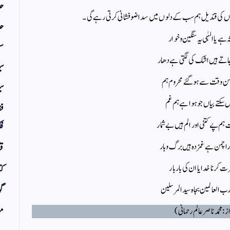
حد
دوں کی قندیل ہم سب کے دلوں میں سدا ضوفشانی کرتی رہے گی۔
حد
 ہے یا الہٰی یہ سنگین و خوار
سف
اتے ہیں اشک کی لگتی ہے دھار
س
ن وقت سے ہوگئے محروم ہم
سی
 سکتے بیاں جو ہوا ہے ہم غم
فق
ہم پے کتنی اور الم ہیں بے شمار
فک
را چمن ہے غمزدہ ہیں برگ وبار
قر
 کرنا خدایا ان کی بار بار
کت
گو
ب العالمین بجاہ سید المرسلین
مض
ز : محمد ناصر عالم رحمانی )