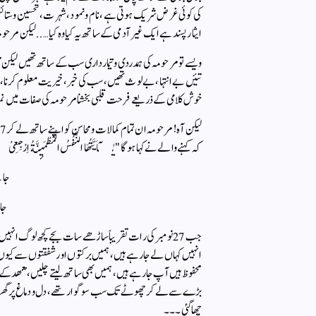
کی کوئی غرض شریک ہوتی ہے ، نام و نمود ، شہرت، تحسین و ستائش
ایثار پسند ہے ایک غیر آدمی کے ساتھ یہ کیا وہ کیا…..لیکن مرح
ویسے تو مرحومہ کی ہمدردی و تیمارداری سب کے ساتھ تھیں لیکن 
تئیں بے انتہا، بے لوث تھیں، سب کی خبر ، خیریت معلوم کرنا ، بچیوں
خوش کلامی کے ذریعے فرحت قلبی بخشنا مرحومہ کی صفات میں 
کہ کہنے والے نے کہا ہوگا "یٰۤاَیَّتُهَا النَّفْسُ الْمُطْمَىٕنَّةُ اِرْج
جان
جان
جب 27 نومبر کی رات تقریباً ساڑھے سات بجے کچھ لوگ ا
انہیں کہاں لے جارہے ہیں ، ہمیں برکتوں اور شفقتوں سے کی
محفوظ ہیں آپ جارہے ہیں، ہمیں بھی ساتھ لیتے چلیں، معھد کے بام
بڑے سے لے کر چھوٹے تک سب سوگوار تھے ،دل و دماغ پر گھر ک
چھاگئی۔۔۔