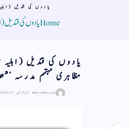
یادوں کی قندیل (اہلیہ
Home
یادوں کی قندیل (اہ
یادوں کی قندیل (اہلیہ ح
مظاہری مہتمم مدرسہ معھد
hira-online.com
گوشہ خواتین
دسمبر 4, 2024