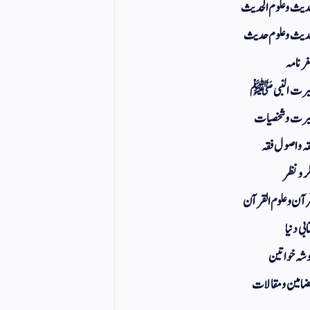
یث و علوم الحدیث
یث و علوم حدیث
ر نامہ
یرت النبی ﷺ
رت و شخصیات
ہ و اصول فقہ
ر و نظر
آن و علوم القرآن
ابی دنیا
شہ خواتین
امین و مقالات