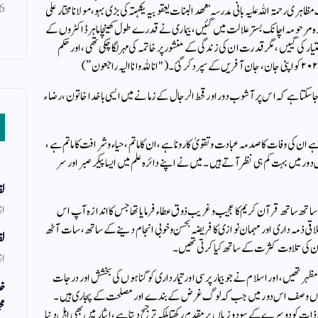
6
حمۃ اللہ علیہ بانی مدرسہ معھد البنات یعقوبیہ یکہتہ کی بڑی بہو ، مولانا مختار علی
دہ مرحومہ اچانک بستر علالت میں گئیں ، بیماری نے قدرے طول کھینچا ماہر ڈاکٹروں کے
 کی گییں، مگر قدرت ان کی زندگی کے منشور پر خاتمہ کی مہر لگاچکی تھی ، اور حکم
جاسکتا ہے کہ اس پر آشوب دور اور قحط الرجال کے زمانے میں ایسی باخدا خاتون ، رضاء
 ان کی وفات کا صدمہ عبادت و تقویٰ کا رونا ہے ، ان کا ماتم ، حیاء و شرافت کا ماتم ہے ،
ور میں بہت کم ہی نظر آتے ہیں ۔ میں نے اپنے دائرہ علم میں ایسا پیکر صبر اور سر
لف
از
ساتھ ساتھ قرآن کریم کا عجیب و غریب ذوق عطاء فرمایا تھا جس کا اندازہ آپ اس
اخلاقی ذمہ داری اور مہمان نوازی کا فریضہ بحسن وخوبی انجام دینے کے ساتھ ، سات آٹھ
لف
رآن کی تلاوت کثرت کے ساتھ کیا کرتی تھیں۔
از
مظہر تھیں، اور اسلام نے جو بیمار پرسی اور تیمارداری کو گناہوں کی بخشش اور درجات
خد
 یہ دونوں وصف اس دور میں جب کہ لوگ غرض کے بندے اور مصلحت کے پجاری ہیں ۔
مح
ات کو دوسرے کے سود و زیاں پر مقدم رکھتا بلکہ ترجیح دیتا ہے ، ایثار میں بھی اہل دنیا