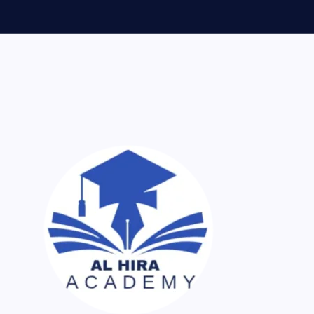
ر اک نسخہ کیمیا ساتھ لایا