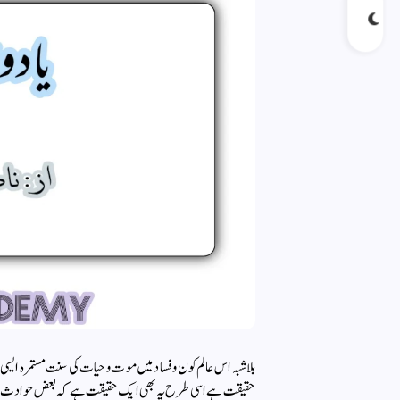
بلاشبہ اس عالم کون و فساد میں موت و حیات کی سنت مستمرہ ایسی ج
حقیقت ہے اسی طرح یہ بھی ایک حقیقت ہے کہ بعض حوادث اتنے ص