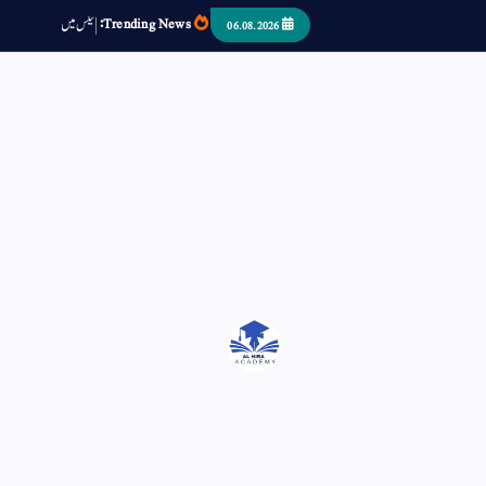
Trending News:
ٹ
م
س
د
ک
06.08.2026
اتر کر حرا سے سوئے قوم آیا - او