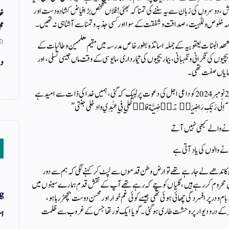
 ، دوسروں کی زبان سے یہ سننے کی تمنا کہ بھئی! فلاں شخص بڑا فیاض کشادہ دست اور
خد
ومہ خلوص و للہیت ،صداقت وشفقت کے سوا اور کسی جذبہ و تمنا سے آشنا ہی نہ تھیں۔
مح
از
معھد البنات یعقوبیہ کے جملہ اساتذہ بطور خاص مدرسہ میں مقیم معلمین وطالبات کے
 کی نگرانی و نگہبانی ، بیمار بچیوں کی تیمارداری ، مایوسی کے وقت ماں جیسی تسلی، اور
دن
نمایاں صفت تھی۔
لیکن آہ! مرحومہ ان تمام کمالات ومحاسن کو اپنے ساتھ لے کر 27نومبر 2024 کو داعی اجل کی دعوت پر لبیک کہ گئی ،ہمیں خدا کی ذات سے امید ہے
ِعِیْۤ اِلٰى رَبِّكِ رَاضِيَةࣰ مَّرۡضِيَّةفادۡخُلِي فِي عِبَٰدِي وادخلی جنتی”
ے والے کبھی نہیں آتے
ے والوں کی یاد آتی ہے
نہیں کاندھے لے جارہے تھے تو ارض وطن قدموں سے لپٹ کر کہنے لگی کہ ہم سے دور
وں محروم کررہے ہیں ، گلیاں کوچے کہ رہے تھے آپ کے نقش قدم ہمارے سینوں میں
g
 و در پر افسردگی چھائی ہوئی تھی جیسے کوئی غم خوار اور محسن دوست بچھڑ رہاہو،
ے در و دیوار پر وحشت طاری ہوگئی ۔ گویا ایک نور تھا جس کے غروب سے ظلمت
اس