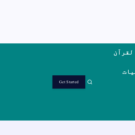
لقرآن
یات
Get Started