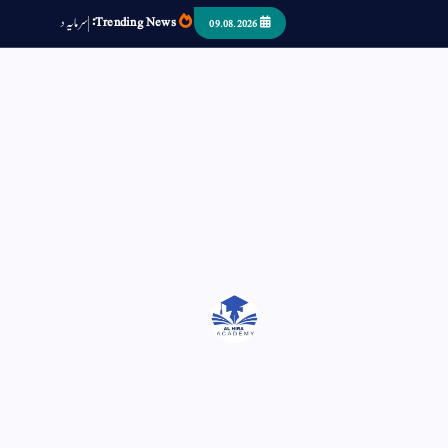
Trending News:
س
م
ی
د
ا
ر
ص
09.08.2026
اتر کر حرا سے سوئے قوم آیا - او