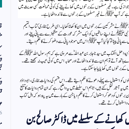
صل جواز کی ہے۔ غیر مسلموں کے برتنوں میں کھانے پینے کی کوئی ممانعت کسی حدیث میں
چلتا ہے کہ آپﷺ نے غیر مسلموں کے برتنوں سے فائدہ اٹھایا ہے۔
ﷺ نے مشرکین کے برتنوں میں ان کا کھانا کھایا۔ اسی طرح بخاری کتاب التیمم
قر
 کہ نبیﷺ نے اپنے ساتھیوں کو ایک مشرکہ عورت کے مشکیزے سے پانی پینے اور
مث
اس سے پانی پینا تو کجا کیا آپﷺ اس میں موجود پانی سے وضو کرنے کا حکم دیتے۔
سر
فی آنیۃ اھل الکتاب میں سیدنا جابر بن عبداللہؓ سے مروی ہے کہ ہم رسول اللہﷺ کے
بی
ہاتھ آتے تو ہم ان سے فائدہ اٹھاتے اور صحابہ اس میں کوئی عیب نہ سمجھتے تھے۔
ے برتنوں میں کھایا پیا جاسکتا ہے۔
ٹی
 استعمال سے پہلے دھونے کا حکم دیتے تھے۔ اس قسم کی روایات بخاری ، ابو داؤد
بی
میں یہ آثار نقل کئے ہیں، تاہم اس سلسلے میں یہ واضح رہے کہ ان تمام روایات کا تتبع
قس
وں کو دھو کر استعمال کرنے کا حکم دیا جن کے بارے میں یہ پتہ ہو کہ اہل کتاب
تے و استعمال کرتے تھے۔
عو
6
 کھانے کے سلسلے میں ڈاکٹر صالح بن
مو