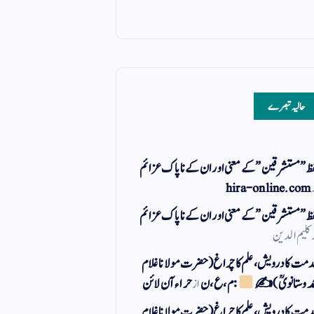
حالیہ تبصرے
ظ ” مستشرقین ” کے معنی اور ان کے نا پاک عزائم
hira-online.com
ظ ” مستشرقین ” کے معنی اور ان کے نا پاک عزائم
کلیم الدین
مت کا درویش، علم کا چراغ(حضرت مولانا غلام
مد وستانویؒ)✍
: م ، ع ، ن
از
حراء آن لائن
مت کا درویش، علم کا چراغ(حضرت مولانا غلام