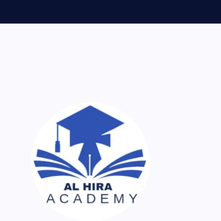
ر اک نسخہ کیمیا ساتھ لایا