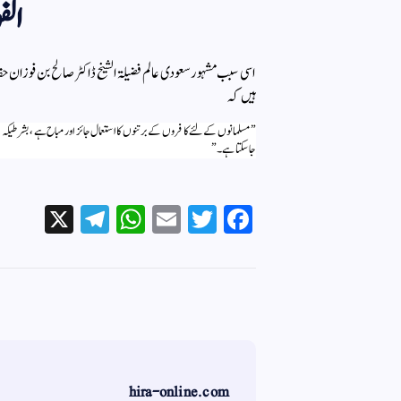
الف
ہیں کہ
” مسلمانوں کے لئے کافروں کے برتنوں کا استعمال جائز اور مباح ہے، بشرطیکہ ان
جاسکتا ہے۔”
X
Te
W
E
T
Fa
le
ha
m
wi
ce
gr
ts
ail
tte
bo
a
A
r
ok
m
pp
hira-online.com