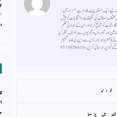
مح
کے لیے ایک مستند پلیٹ فارم ہے " حراء آن
از
ختلف اصناف کی تخلیقات و انتخابات کو پیش
دن
 نگارشات کو شائع کرنا اور ان کے جولانی قلم
ضامین اورتبصروں وتجزیوں سے صَرفِ نظر کیا
 کاخطرہ ہو ، اور اس سے دین کی غلط تفہیم
وتشریح ہوتی ہو، اپنی تخلیقات و انتخابات نیچے دیئے گئے نمبر پر ارسال کریں ، 9519856616
g
فوائد
اس
حد
ت میں پڑھنا