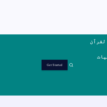
لقرآن
یات
Get Started