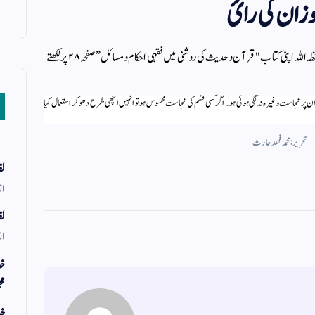
وزان کی رائ
اسی سبب مشہور سعودی عالم فضیلۃ الشیخ ڈاکٹر صالح بن فوزان حفظہ اللہ اپنی کتاب "قرآن و حدیث کی روشنی میں فقہی احکام و مسائل” صفحہ ۲۸ پر لکھتے
 پر نجاست وغیرہ نہ لگی ہوئی ہو۔ اگر کسی قسم کی نجاست محسوس ہو تو انہیں اچھی طرح دھو کر استعمال کیا
تحریر: محمد فھد حارث
لف
از
لف
از
خد
مح
خد