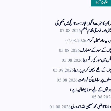
حالیہ پوسٹیں
آن کا حیرت انگیز اعجاز: سورۃ الحج میں مکھی کی
ال اور خارجی نظامِ ہضم
07.08.2026
مایہ دار صحابہ کرام
07.08.2026
نک کے سود کے مصارف
05.08.2026
کس میں سود کی رقم دینا
05.08.2026
نک کے لئے مکان کرایہ پر دینا
05.08.2026
طوں پر سامان کی فروخت
05.08.2026
رتوں کے لیے سونا پہننا کیسا ہے؟
05.08.202
لانا قاضی محمد معین اللہ اندوری
01.08.2026