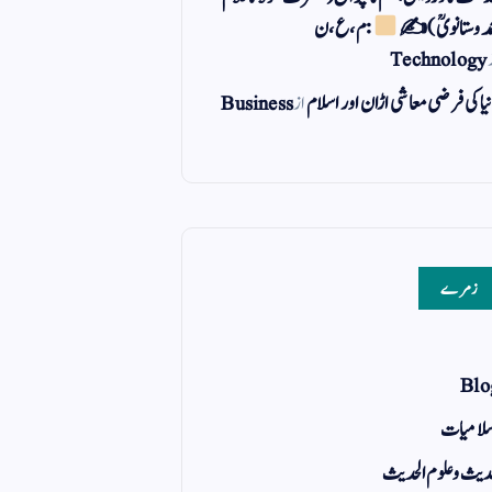
مد وستانویؒ)✍
: م ، ع ، ن
Technology
یا کی فرضی معاشی اڑان اور اسلام
از
Business
زمرے
Blo
لامیات
یث و علوم الحدیث