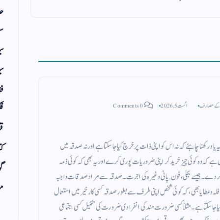
حد
سف
س
سی
فق
 کے مصارف
اگست 5, 2026
0 Comments
فک
قر
 رکھنا چاہئے کہ نہ اس کو اپنی ذات پر خرچ کیا جاسکتا ہے اور نہ صدقہ میں
کت
 ہے کہ وہ کوئی چیز خرید کر اپنی ضروریات پوری کرے اور یہ بھی کہ کوئی ذمہ
گو
ر دے ۔ جیسے بجلی ، فون . پانی وغیرہ کی اجرت ۔ صدقہ سے مراد صدقات واجبہ
مض
فلہ و عطایا بھی ، کہ کوئی شخص اپنی طرف سے بطور صدقہ کسی کار خیر میں استعمال
سکتا ہے ۔ مثلاً کسی ضرورت مند کی انفرادی ضرورت کی تکمیل کسی اجتماعی