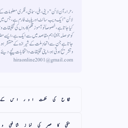
،حراء آن لائن" دینی ، ملی ، سماجی ، فکری معلومات 
لائن " ایک ویب سائٹ اور پلیٹ فارم ہے ، جس میں م
کیا جاتا ہے ، خصوصاً نوآموز قلم کاروں کی تخلیقات و
کوحوصلہ بخشنا اہم مقاصد میں سے ایک ہے ، ایسے م
جاتاہے جن سے اتحادِ ملت کے شیرازہ کے منتشر ہونے
hiraonline2001@gmail.com
نکاح کی حکمت اور اس کے 
حنفی کا عصر کی نماز شافعی وق