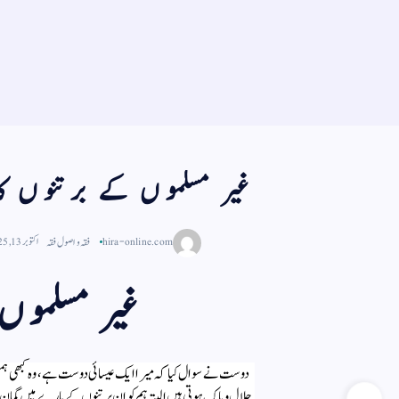
غیر مسلموں کے برتنوں کا
hira-online.com
فقہ و اصول فقہ
اکتوبر 13, 2025
غیر مسلموں 
دوست نے سوال کیا کہ میرا ایک عیسائی دوست ہے، وہ کبھی ہمیں ا
حلال و پاک ہوتی ہیں البتہ ہم کو ان برتنوں کے بارے میں گمان