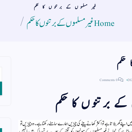
غیر مسلموں کے برتنوں کا حکم
Home
غیر مسلموں کے برتنوں کا حکم
 حکم
0 Comments
کے برتنوں کا حکم
پنے گھر بلاتا ہے تو اکثر کھانے پینے کی چیزیں ہمارے سامنے رکھتا ہے۔ وہ چیزیں تو
 رہتا ہے کہ نجانے غیر مسلموں کے مونہوں کو لگنے کے سبب یہ برتن پاک ہیں یا نہیں