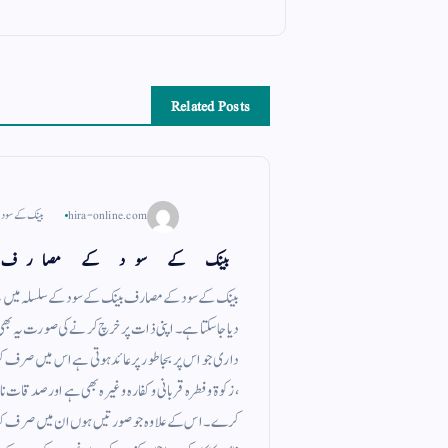
Related Posts
hira-online.com
بینک کے سود
بینک کے سود کے مصارف
بینک کے سود کے مصارف بینک کے سود کے سلسلہ میں یہ یاد
دیا جا سکتا ہے ۔ اپنی ذات پر خرچ کرنے کی صورت یہ بھی
داری جو اس پر بجا طور پر عائد ہوتی ہے اس میں صرف ک
، زکوة و فطرہ قربانی و کفارہ وغیرہ بھی ہے اور صدقات نا
کرے ۔ اس کے علاوہ جو صورتیں ہوں ان میں صرف کیا جا