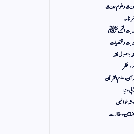
یث و علوم حدیث
ر نامہ
یرت النبی ﷺ
رت و شخصیات
ہ و اصول فقہ
ر و نظر
آن و علوم القرآن
ابی دنیا
شہ خواتین
امین و مقالات