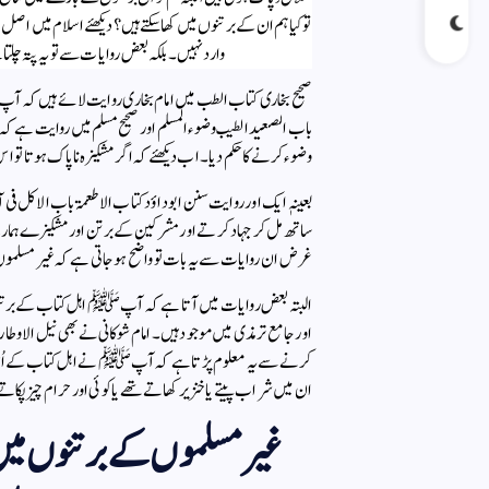
تو کیا ہم ان کے برتنوں میں کھاسکتے ہیں؟ دیکھئے اسلام میں ا
وارد نہیں۔ بلکہ بعض روایات سے تو یہ پتہ 
صحیح بخاری کتاب الطب میں امام بخاری روایت لائے ہیں کہ آپ
باب الصعید الطیب وضوء المسلم اور صحیح مسلم میں روایت ہے
وضوء کرنے کا حکم دیا۔اب دیکھئے کہ اگر مشکیزہ ناپاک ہوتا تو 
بعینہٖ ایک اور روایت سنن ابو داؤد کتاب الاطعمۃ باب الاکل 
ساتھ مل کر جہاد کرتے اور مشرکین کے برتن اور مشکیزے ہمارے 
غرض ان روایات سے یہ بات تو واضح ہوجاتی ہے کہ غیر مسلموں ک
البتہ بعض روایات میں آتا ہے کہ آپﷺ اہل کتاب کے برتنوں کو
اور جامع ترمذی میں موجود ہیں۔ امام شوکانی نے بھی نیل الاوطار 
کرنے سے یہ معلوم پڑتا ہے کہ آپﷺ نے اہل کتاب کے اُن برتن
ان میں شراب پیتے یا خنزیر کھاتے تھے یا کوئی اور حرام چیز پکا
غیر مسلموں کے برتنوں میں