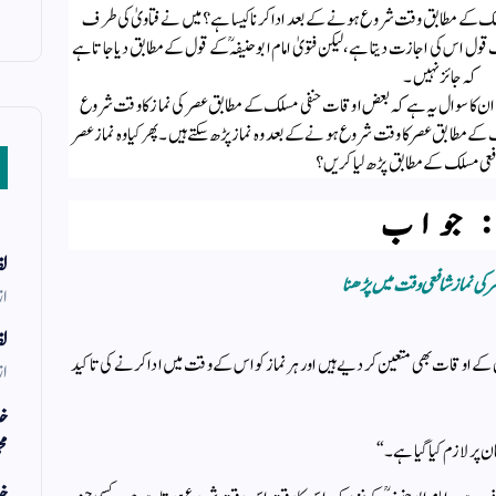
سلک کے مطابق وقت شروع ہونے کے بعد ادا کرنا کیسا ہے؟ میں نے فتاویٰ کی طرف
ک قول اس کی اجازت دیتا ہے ، لیکن فتویٰ امام ابو حنیفہؒ کے قول کے مطابق دیا جاتا ہے
کہ جائز نہیں ۔
ان کا سوال یہ ہے کہ بعض اوقات حنفی مسلک کے مطابق عصر کی نماز کا وقت شروع
کے مطابق عصر کا وقت شروع ہونے کے بعد وہ نماز پڑھ سکتے ہیں ۔ پھر کیا وہ نماز عصر
افعی مسلک کے مطابق پڑھ لیا کریں؟
 جواب
لف
صر کی نماز شافعی وقت میں پڑھنا
از
لف
 کے اوقات بھی متعین کر دیے ہیں اور ہر نماز کو اس کے وقت میں ادا کرنے کی تاکید
از
خد
مح
 پر لازم کیا گیا ہے۔“
خد