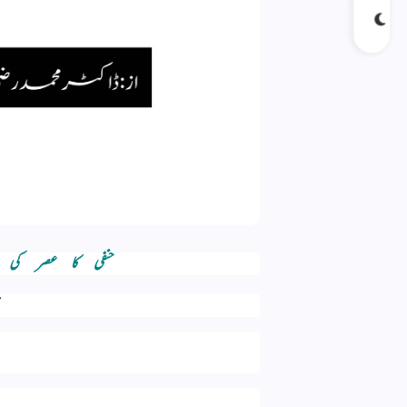
حنفی کا عصر کی 
م