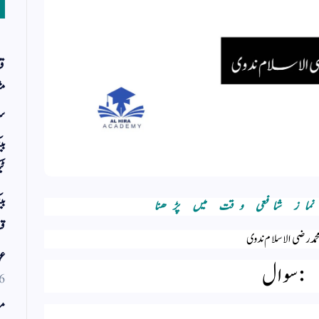
قر
مث
سر
بی
ٹی
بی
نماز شافعی وقت میں پڑھنا
قس
حمد رضی الاسلام ندوی
عو
: سوال
6
مو