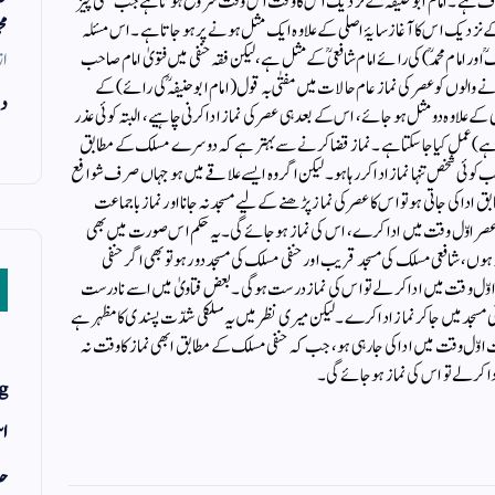
اف ہے ۔ امام ابو حنیفہؒ کے نزدیک اس کا وقت اس وقت شروع ہوتا ہے جب کسی چیز
مح
 کے نزدیک اس کا آغاز سایۂ اصلی کے علاوہ ایک مثل ہونے پر ہو جاتا ہے ۔ اس مسئلہ
از
اور امام محمدؒ) کی رائے امام شافعیؒ کے مثل ہے ، لیکن فقہ حنفی میں فتویٰ امام صاحب
والوں کو عصر کی نماز عام حالات میں مفتیٰ بہ قول (امام ابو حنیفہؒ کی رائے) کے
دن
 کے علاوہ دو مثل ہو جائے ، اس کے بعد ہی عصر کی نماز ادا کرنی چاہیے ، البتہ کوئی عذر
 ہے) عمل کیا جا سکتا ہے ۔ نماز قضا کرنے سے بہتر ہے کہ دوسرے مسلک کے مطابق
ئی شخص تنہا نماز ادا کررہا ہو ۔ لیکن اگر وہ ایسے علاقے میں ہو جہاں صرف شوافع
 ادا کی جاتی ہو تو اس کا عصر کی نماز پڑھنے کے لیے مسجد نہ جانا اور نماز با جماعت
ِعصر اوّل وقت میں ادا کرے ، اس کی نماز ہوجائے گی ۔ یہ حکم اس صورت میں بھی
وں ، شافعی مسلک کی مسجد قریب اور حنفی مسلک کی مسجد دور ہو تو بھی اگر حنفی
 اوّل وقت میں ادا کرلے تو اس کی نماز درست ہوگی ۔ بعض فتاویٰ میں اسے نا درست
حنفی مسجد میں جاکر نماز ادا کرے ۔ لیکن میری نظر میں یہ مسلکی شدّت پسندی کا مظہر ہے
ت اوّل وقت میں ادا کی جا رہی ہو ، جب کہ حنفی مسلک کے مطابق ابھی نماز کا وقت نہ
ا کرلے تو اس کی نماز ہوجائے گی ۔
g
اس
حد