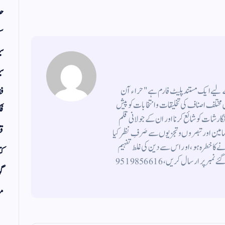
حد
سف
س
سی
کے لیے ایک مستند پلیٹ فارم ہے " حراء آن
فق
ختلف اصناف کی تخلیقات و انتخابات کو پیش
فک
 نگارشات کو شائع کرنا اور ان کے جولانی قلم
قر
ضامین اورتبصروں وتجزیوں سے صَرفِ نظر کیا
 کاخطرہ ہو ، اور اس سے دین کی غلط تفہیم
کت
وتشریح ہوتی ہو، اپنی تخلیقات و انتخابات نیچے دیئے گئے نمبر پر ارسال کریں ، 9519856616
گو
مض