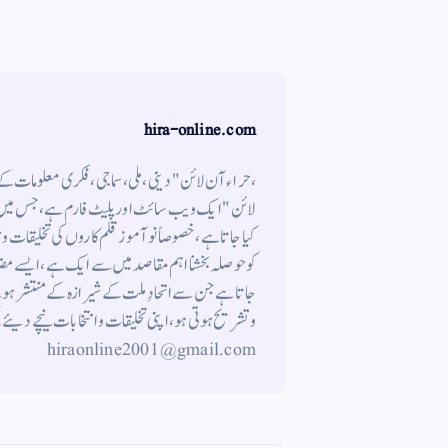
gr
ts
ail
tte
bo
a
A
r
ok
m
pp
hira-online.com
،حراء آن لائن" دینی ، ملی ، سماجی ، فکری معلومات 
لائن " ایک ویب سائٹ اور پلیٹ فارم ہے ، جس میں م
کیا جاتا ہے ، خصوصاً نوآموز قلم کاروں کی تخلیقات و
کوحوصلہ بخشنا اہم مقاصد میں سے ایک ہے ، ایسے م
جاتاہے جن سے اتحادِ ملت کے شیرازہ کے منتشر ہونے
hiraonline2001@gmail.com