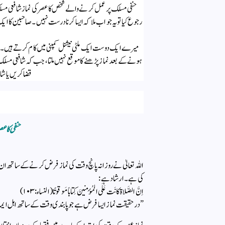
حنفی مسلک پر عمل کرنے والے شخص کا عصر کی نماز شافعی م
رجوع کیا تو یہ جواب ملا کہ ایسا کرنا درست نہیں ۔ صاحبین کا ای
میرے ایک دوست ایک ملٹی نیشنل کمپنی میں کام کرتے ہیں ۔ 
ہونے کے بعد نماز پڑھنے کا موقع نہیں ملتا، جب کہ شافعی مسلک 
قضا کریں یا ش
:
حنفی کا ع
اللہ تعالیٰ نے روزانہ پانچ وقت کی نماز فرض کرنے کے ساتھ ان
کی ہے۔ ارشاد ہے :
اِنَّ الصَّلاة کانَت عَلَی المُؤمِنینَ کِتاباً مَوقوتًا (النساء:۱۰۳)
”درحقیقت نماز ایسا فرض ہے جو پابندی وقت کے ساتھ اہل ایمان