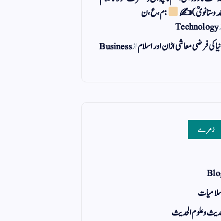
مد وستانویؒ)✍
: م ، ع ، ن
Technology
یا کی فرضی معاشی اڑان اور اسلام
از
Business
زمرے
Blo
لامیات
یث و علوم الحدیث