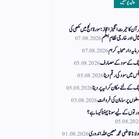
حالیہ پوسٹیں
آن کا حیرت انگیز اعجاز: سورۃ الحج میں مکھی کی
ال اور خارجی نظامِ ہضم
07.08.2026
مایہ دار صحابہ کرام
07.08.2026
نک کے سود کے مصارف
05.08.2026
کس میں سود کی رقم دینا
05.08.2026
نک کے لئے مکان کرایہ پر دینا
05.08.2026
طوں پر سامان کی فروخت
05.08.2026
رتوں کے لیے سونا پہننا کیسا ہے؟
05.08.202
لانا قاضی محمد معین اللہ اندوری
01.08.2026