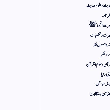
یث و علوم حدیث
ر نامہ
یرت النبی ﷺ
رت و شخصیات
ہ و اصول فقہ
ر و نظر
آن و علوم القرآن
ابی دنیا
شہ خواتین
امین و مقالات