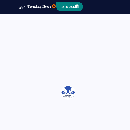
Trending News:
س
م
ی
د
ا
ر
ص
08.08.2026
اتر کر حرا سے سوئے قوم آیا - او