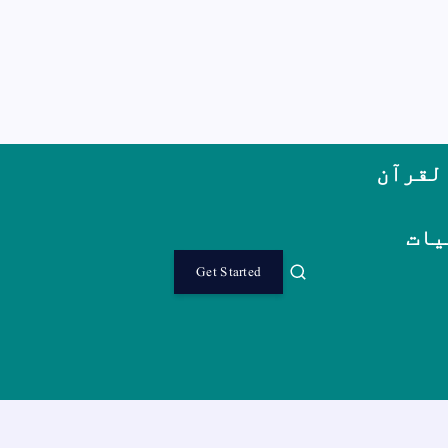
لقرآن
یات
Get Started