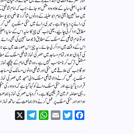
نمازِ عصرکے وقت کی ابتدا کے بارے میں فقہا کے درمیان اختل
کا سایہ اصلی سایہ کے علاوہ دو مثل ہو جائے ، جب کہ امام شافعیؒ
میں صاحبین (یعنی امام ابو حنیفہ کے دونوں شاگرد قاضی ابو یوسفؒ 
کی رائے پر دیا جاتا ہے ۔ میری رائے میں حنفی مسلک پر عمل کرنے 
مطابق ادا کرنی چاہیے ، یعنی جب کسی چیز کا سایہ اس کے سایۂ اصلی
ہو تو امام شافعی کے مسلک کے مطابق (جو صاحبین کی بھی رائے
اس کے وقت میں ادا کر لی جائے ۔ یہ چیز اس صورت میں ہے جب کو
کی آبادی ہو اور تمام مساجد میں عصر کی نماز شافعی مسلک کے مطابق
مستقل ترک کرنا مناسب نہیں ہے ۔ وہ شافعی امام کے پیچھے نماز
ہوگا جب کسی علاقے میں حنفی اور شافعی دونوں مسالک کی مساجد ہ
مسلک پر عمل کرنے والا شافعی مسلک والی مسجد میں عصر کی نماز
قرار دیا گیا ہے اور حنفی مسلک والے کو کہا گیا ہے کہ وہ دور کی 
۔ یہی معاملہ حرمین شریفین کا ہے ۔ اگر وہاں عصر کی نماز باجماع
ہوا ہو اور حنفی مسلک پر عمل کرنے والا جماعت کے ساتھ نماز اد
X
Te
W
E
T
Fa
le
ha
m
wi
ce