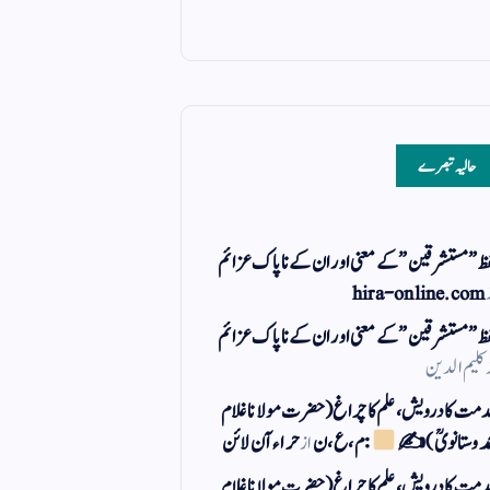
حالیہ تبصرے
ظ ” مستشرقین ” کے معنی اور ان کے نا پاک عزائم
hira-online.com
ظ ” مستشرقین ” کے معنی اور ان کے نا پاک عزائم
کلیم الدین
مت کا درویش، علم کا چراغ(حضرت مولانا غلام
مد وستانویؒ)✍
: م ، ع ، ن
از
حراء آن لائن
مت کا درویش، علم کا چراغ(حضرت مولانا غلام